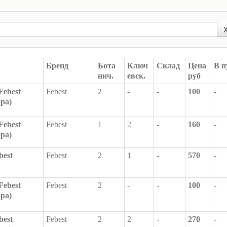
Бренд
Бота
Ключ
Склад
Цена
В п
нич.
евск.
руб
Febest
Febest
2
-
-
100
-
ора)
Febest
Febest
1
2
-
160
-
ора)
best
Febest
2
1
-
570
-
Febest
Febest
2
-
-
100
-
ора)
best
Febest
2
2
-
270
-