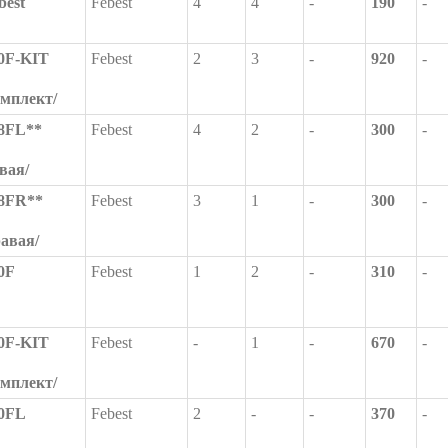
best
Febest
4
4
-
190
-
0F-KIT
Febest
2
3
-
920
-
омплект/
8FL**
Febest
4
2
-
300
-
вая/
8FR**
Febest
3
1
-
300
-
равая/
0F
Febest
1
2
-
310
-
0F-KIT
Febest
-
1
-
670
-
омплект/
0FL
Febest
2
-
-
370
-