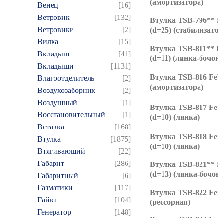
(амортизатора)
Венец
[16]
Ветровик
[132]
Втулка TSB-796** 
Ветровики
[2]
(d=25) (стабилизат
Вилка
[15]
Втулка TSB-811** 
Вкладыш
[41]
(d=11) (линка-бочо
Вкладыши
[1131]
Втулка TSB-816 Fe
Влагоотделитель
[2]
(амортизатора)
Воздухозаборник
[2]
Воздушный
[1]
Втулка TSB-817 Fe
Восстановительный
[1]
(d=10) (линка)
Вставка
[168]
Втулка TSB-818 Fe
Втулка
[1875]
(d=10) (линка)
Втягивающий
[22]
Габарит
[286]
Втулка TSB-821** 
(d=13) (линка-бочо
Габаритный
[6]
Газматики
[117]
Втулка TSB-822 Fe
Гайка
[104]
(рессорная)
Генератор
[148]