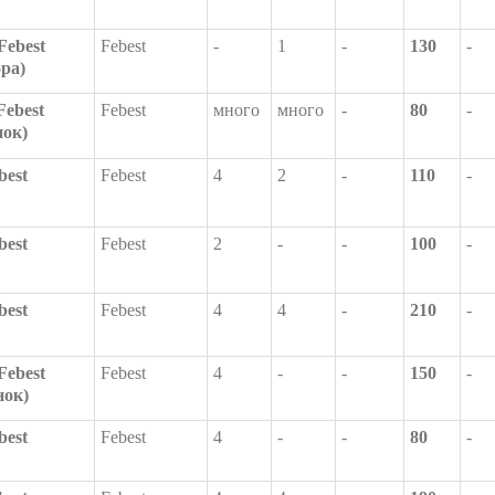
Febest
Febest
-
1
-
130
-
ора)
Febest
Febest
много
много
-
80
-
нок)
best
Febest
4
2
-
110
-
best
Febest
2
-
-
100
-
best
Febest
4
4
-
210
-
Febest
Febest
4
-
-
150
-
нок)
best
Febest
4
-
-
80
-