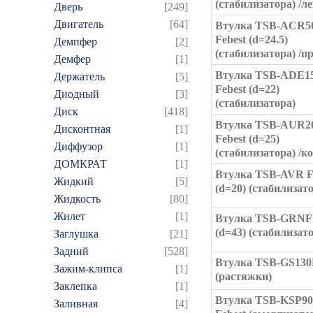
(стабилизатора) /ле
Дверь
[249]
Двигатель
[64]
Втулка TSB-ACR5
Febest (d=24.5)
Демпфер
[2]
(стабилизатора) /п
Демфер
[1]
Втулка TSB-ADE1
Держатель
[5]
Febest (d=22)
Диодный
[3]
(стабилизатора)
Диск
[418]
Втулка TSB-AUR2
Дисконтная
[1]
Febest (d=25)
Диффузор
[1]
(стабилизатора) /к
ДОМКРАТ
[1]
Втулка TSB-AVR F
Жидкий
[5]
(d=20) (стабилизат
Жидкость
[80]
Жилет
[1]
Втулка TSB-GRNF 
(d=43) (стабилизат
Заглушка
[21]
Задний
[528]
Втулка TSB-GS130
Зажим-клипса
[1]
(растяжки)
Заклепка
[1]
Втулка TSB-KSP9
Заливная
[4]