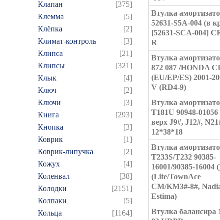
Клапан
[375]
Втулка амортизат
Клемма
[5]
52631-S5A-004 (в к
Клёпка
[2]
[52631-SCA-004] CR
Климат-контроль
[3]
R
Клипса
[21]
Втулка амортизат
Клипсы
[321]
872 087 /HONDA C
(EU/EP/ES) 2001-20
Клык
[4]
V (RD4-9)
Ключ
[2]
Ключи
[3]
Втулка амортизат
T181U 90948-01056 (
Книга
[293]
верх J9#, J12#, N21
Кнопка
[3]
12*38*18
Коврик
[1]
Втулка амортизат
Коврик-липучка
[2]
T233S/T232 90385-
Кожух
[4]
16001/90385-16004 (
Коленвал
[38]
(Lite/TownAce
CM/KM3#-8#, Nadia
Колодки
[2151]
Estima)
Колпаки
[5]
Втулка балансира 1
Кольца
[1164]