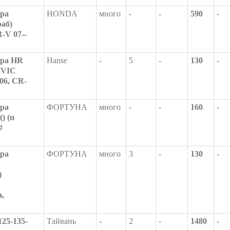
ора
HONDA
много
-
-
590
-
раб)
-V 07--
ора HR
Hanse
-
5
-
130
-
IVIC
06, CR-
ора
ФОРТУНА
много
-
-
160
-
) (п
#
ора
ФОРТУНА
много
3
-
130
-
)
,
25-135-
Тайвань
-
2
-
1480
-