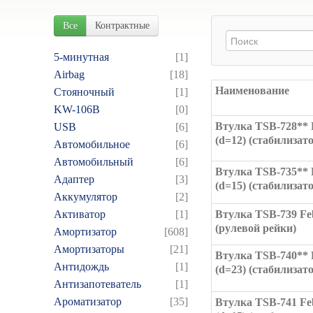
Все
Контрактные
5-минутная
[1]
Airbag
[18]
Наименование
Cтояночный
[1]
KW-106B
[0]
Втулка TSB-728** 
USB
[6]
(d=12) (стабилизат
Автомобильное
[6]
Автомобильный
[6]
Втулка TSB-735** 
Адаптер
[3]
(d=15) (стабилизат
Аккумулятор
[2]
Активатор
[1]
Втулка TSB-739 Fe
(рулевой рейки)
Амортизатор
[608]
Амортизаторы
[21]
Втулка TSB-740** 
Антидождь
[1]
(d=23) (стабилизат
Антизапотеватель
[1]
Ароматизатор
[35]
Втулка TSB-741 Fe