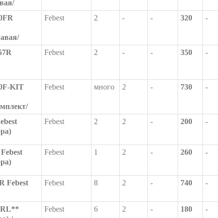
вая/
0FR
Febest
2
-
-
320
-
равая/
57R
Febest
2
-
-
350
-
0F-KIT
Febest
много
2
-
730
-
омплект/
ebest
Febest
2
2
-
200
-
ора)
Febest
Febest
1
2
-
260
-
ора)
R Febest
Febest
8
2
-
740
-
0RL**
Febest
6
2
-
180
-