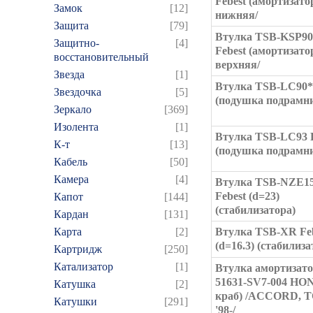
Febest (амортизатор
Замок
[12]
нижняя/
Защита
[79]
Втулка TSB-KSP9
Защитно-
[4]
Febest (амортизатор
восстановительный
верхняя/
Звезда
[1]
Втулка TSB-LC90**
Звездочка
[5]
(подушка подрамн
Зеркало
[369]
Изолента
[1]
Втулка TSB-LC93 F
К-т
[13]
(подушка подрамн
Кабель
[50]
Камера
[4]
Втулка TSB-NZE1
Febest (d=23)
Капот
[144]
(стабилизатора)
Кардан
[131]
Карта
[2]
Втулка TSB-XR Fe
(d=16.3) (стабилиза
Картридж
[250]
Катализатор
[1]
Втулка амортизат
51631-SV7-004 HO
Катушка
[2]
краб) /ACCORD,
Катушки
[291]
'98-/