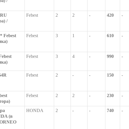
а) /
0RU
Febest
2
2
-
420
-
а) /
 Febest
Febest
3
1
-
610
-
ика)
ebest
Febest
3
4
-
990
-
ика)
54R
Febest
2
-
-
150
-
best
Febest
2
2
-
230
-
тора)
ора
HONDA
2
-
-
740
-
NDA (в
 TORNEO