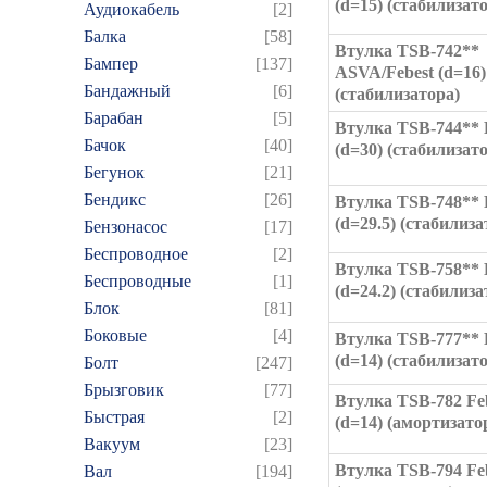
(d=15) (стабилизат
Аудиокабель
[2]
Балка
[58]
Втулка TSB-742**
Бампер
[137]
ASVA/Febest (d=16)
Бандажный
[6]
(стабилизатора)
Барабан
[5]
Втулка TSB-744** 
Бачок
[40]
(d=30) (стабилизат
Бегунок
[21]
Бендикс
[26]
Втулка TSB-748** 
(d=29.5) (стабилиза
Бензонасос
[17]
Беспроводное
[2]
Втулка TSB-758** 
Беспроводные
[1]
(d=24.2) (стабилиза
Блок
[81]
Боковые
[4]
Втулка TSB-777** 
(d=14) (стабилизат
Болт
[247]
Брызговик
[77]
Втулка TSB-782 Fe
Быстрая
[2]
(d=14) (амортизато
Вакуум
[23]
Втулка TSB-794 Fe
Вал
[194]