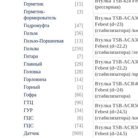
Втулка TSB-824 Fe
Герметик
[15]
(рессорная)
Герметик-
[3]
формирователь
Втулка TSB-ACA3
Febest (d=23)
Гидромуфта
[47]
(стабилизатора) /к
Гильза
[56]
Втулка TSB-ACA3
Гильзо-Поршневая
[13]
Febest (d=22.2)
Гильзы
[259]
(стабилизатора) /ле
Гитара
[7]
Втулка TSB-ACA3
Главный
[29]
Febest (d=22.2)
Головка
[28]
(стабилизатора) /п
Горловина
[14]
Втулка TSB-ACR4
Горный
[1]
Febest (d=24)
Гофра
[86]
(стабилизатора)
ГТЦ
[96]
Втулка TSB-ACR5
ГУР
[34]
Febest (d=24.5)
ГЦC
[6]
(стабилизатора) /к
ГЦС
[74]
Втулка TSB-ACR5
Датчик
[969]
Febest (d=24.5)