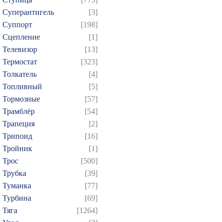
Суперантигель
[3]
Суппорт
[198]
Сцепление
[1]
Телевизор
[13]
Термостат
[323]
Толкатель
[4]
Топливный
[5]
Тормозные
[57]
Трамблёр
[54]
Трапеция
[2]
Трипоид
[16]
Тройник
[1]
Трос
[500]
Трубка
[39]
Туманка
[77]
Турбина
[69]
Тяга
[1264]