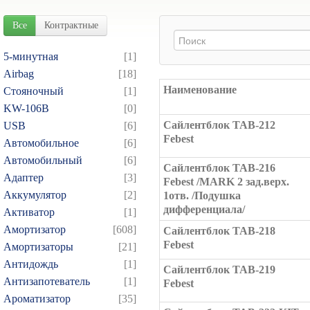
Все
Контрактные
5-минутная
[1]
Airbag
[18]
Наименование
Cтояночный
[1]
KW-106B
[0]
Сайлентблок TAB-212
USB
[6]
Febest
Автомобильное
[6]
Автомобильный
[6]
Сайлентблок TAB-216
Адаптер
[3]
Febest /MARK 2 зад.верх.
Аккумулятор
[2]
1отв. /Подушка
дифференциала/
Активатор
[1]
Амортизатор
[608]
Сайлентблок TAB-218
Febest
Амортизаторы
[21]
Антидождь
[1]
Сайлентблок TAB-219
Антизапотеватель
[1]
Febest
Ароматизатор
[35]