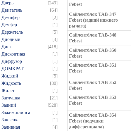
Дверь
[249]
Febest
Двигатель
[64]
Сайлентблок TAB-347
Демпфер
[2]
Febest (задний нижнего
Демфер
[1]
рычага)
Держатель
[5]
Сайлентблок TAB-348
Диодный
[3]
Febest
Диск
[418]
Сайлентблок TAB-350
Дисконтная
[1]
Febest
Диффузор
[1]
Сайлентблок TAB-351
ДОМКРАТ
[1]
Febest
Жидкий
[5]
Сайлентблок TAB-352
Жидкость
[80]
Febest
Жилет
[1]
Сайлентблок TAB-353
Заглушка
[21]
Febest
Задний
[528]
Зажим-клипса
[1]
Сайлентблок TAB-354
Заклепка
[1]
Febest (подушки
дифференциала)
Заливная
[4]