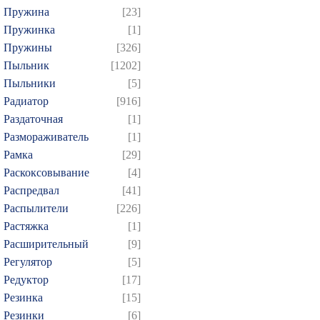
Пружина
[23]
Пружинка
[1]
Пружины
[326]
Пыльник
[1202]
Пыльники
[5]
Радиатор
[916]
Раздаточная
[1]
Размораживатель
[1]
Рамка
[29]
Раскоксовывание
[4]
Распредвал
[41]
Распылители
[226]
Растяжка
[1]
Расширительный
[9]
Регулятор
[5]
Редуктор
[17]
Резинка
[15]
Резинки
[6]