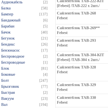
Сайлентблок TAB-222-KIT
Аудиокабель
[2]
[Febest] /TAB-222 x 2шт./
Балка
[58]
Сайлентблок TAB-268
Бампер
[137]
Febest
Бандажный
[6]
Барабан
[5]
Сайлентблок TAB-269**
Бачок
[40]
Febest
Бегунок
[21]
Сайлентблок TAB-293
Бендикс
[26]
Febest
Бензонасос
[17]
Сайлентблок TAB-304-KIT
Беспроводное
[2]
[Febest] /TAB-304 x 2шт./
Беспроводные
[1]
Сайлентблок TAB-328
Блок
[81]
Febest
Боковые
[4]
Болт
[247]
Сайлентблок TAB-329
Брызговик
[77]
Febest
Быстрая
[2]
Сайлентблок TAB-330
Вакуум
[23]
Febest
Вал
[194]