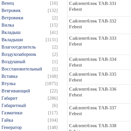
Венец
[16]
Сайлентблок TAB-331
Febest
Ветровик
[132]
Ветровики
[2]
Сайлентблок TAB-332
Вилка
[15]
Febest
Вкладыш
[41]
Сайлентблок TAB-333
Вкладыши
[1131]
Febest
Влагоотделитель
[2]
Воздухозаборник
[2]
Сайлентблок TAB-334
Воздушный
[1]
Febest
Восстановительный
[1]
Сайлентблок TAB-335
Вставка
[168]
Febest
Втулка
[1875]
Сайлентблок TAB-336
Втягивающий
[22]
Febest
Габарит
[286]
Габаритный
[6]
Сайлентблок TAB-337
Газматики
[117]
Febest
Гайка
[104]
Сайлентблок TAB-338
Генератор
[148]