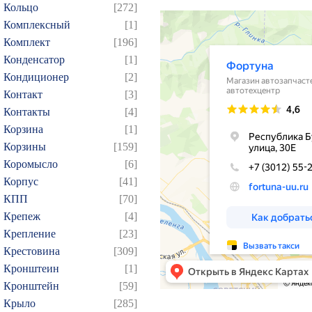
Кольцо
[272]
39
40
41
42
43
Комплексный
[1]
57
58
59
60
61
Комплект
[196]
75
76
77
78
79
Конденсатор
[1]
93
94
95
96
97
Кондиционер
[2]
Контакт
[3]
109
110
111
112
1
Контакты
[4]
124
125
126
127
1
Корзина
[1]
139
140
141
142
1
Корзины
[159]
154
155
156
157
1
Коромысло
[6]
169
170
171
172
1
Корпус
[41]
КПП
[70]
184
185
186
187
1
Крепеж
[4]
199
200
201
202
2
Крепление
[23]
214
215
216
217
2
Крестовина
[309]
229
230
231
232
2
Кронштеин
[1]
244
245
246
247
2
Кронштейн
[59]
Крыло
[285]
259
260
261
262
2