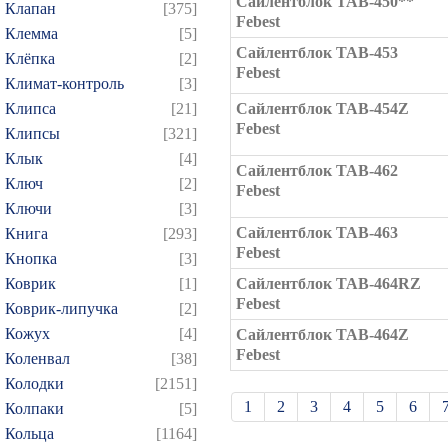
Сайлентблок TAB-450**
Клапан
[375]
Febest
Клемма
[5]
Сайлентблок TAB-453
Клёпка
[2]
Febest
Климат-контроль
[3]
Клипса
[21]
Сайлентблок TAB-454Z
Febest
Клипсы
[321]
Клык
[4]
Сайлентблок TAB-462
Ключ
[2]
Febest
Ключи
[3]
Сайлентблок TAB-463
Книга
[293]
Febest
Кнопка
[3]
Коврик
[1]
Сайлентблок TAB-464RZ
Febest
Коврик-липучка
[2]
Кожух
[4]
Сайлентблок TAB-464Z
Febest
Коленвал
[38]
Колодки
[2151]
1
2
3
4
5
6
Колпаки
[5]
Кольца
[1164]
21
22
23
24
25