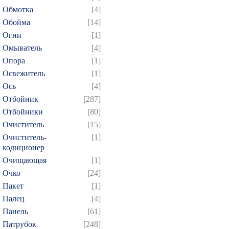
Обмотка
[4]
Обойма
[14]
Огни
[1]
Омыватель
[4]
Опора
[1]
Освежитель
[1]
Ось
[4]
Отбойник
[287]
Отбойники
[80]
Очиститель
[15]
Очиститель-
[1]
кодиционер
Очищающая
[1]
Очко
[24]
Пакет
[1]
Палец
[4]
Панель
[61]
Патрубок
[248]