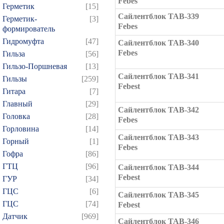
Febes
Герметик
[15]
Сайлентблок TAB-339
Герметик-
[3]
Febes
формирователь
Гидромуфта
[47]
Сайлентблок TAB-340
Febes
Гильза
[56]
Гильзо-Поршневая
[13]
Сайлентблок TAB-341
Гильзы
[259]
Febest
Гитара
[7]
Главный
[29]
Сайлентблок TAB-342
Головка
[28]
Febes
Горловина
[14]
Сайлентблок TAB-343
Горный
[1]
Febes
Гофра
[86]
ГТЦ
[96]
Сайлентблок TAB-344
Febest
ГУР
[34]
ГЦC
[6]
Сайлентблок TAB-345
ГЦС
[74]
Febest
Датчик
[969]
Сайлентблок TAB-346