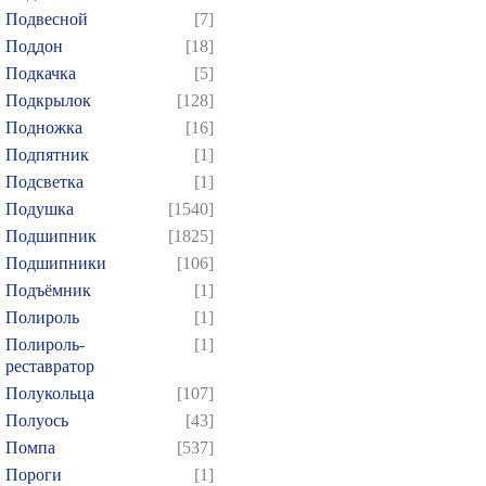
Подвесной
[7]
Поддон
[18]
Подкачка
[5]
Подкрылок
[128]
Подножка
[16]
Подпятник
[1]
Подсветка
[1]
Подушка
[1540]
Подшипник
[1825]
Подшипники
[106]
Подъёмник
[1]
Полироль
[1]
Полироль-
[1]
реставратор
Полукольца
[107]
Полуось
[43]
Помпа
[537]
Пороги
[1]