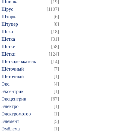
Шпонка
[19]
Шрус
[1107]
Шторка
[6]
Штуцер
[8]
Щека
[18]
Щетка
[31]
Щетки
[58]
Щётки
[124]
Щеткодержатель
[14]
Щёточный
[7]
Щеточный
[1]
Экс.
[4]
Эксентрик
[1]
Эксцентрик
[67]
Электро
[1]
Электромотор
[1]
Элемент
[5]
Эмблема
[1]