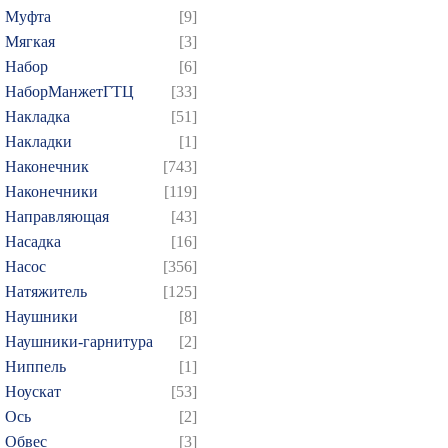
Муфта
[9]
724
725
726
727
7
Мягкая
[3]
739
740
741
742
7
Набор
[6]
754
755
756
757
7
НаборМанжетГТЦ
[33]
769
770
771
772
7
Накладка
[51]
Накладки
[1]
784
785
786
787
7
Наконечник
[743]
799
800
801
802
8
Наконечники
[119]
814
815
816
817
8
Направляющая
[43]
829
830
831
832
8
Насадка
[16]
844
845
846
847
8
Насос
[356]
Натяжитель
[125]
859
860
861
862
8
Наушники
[8]
874
Наушники-гарнитура
[2]
Ниппель
[1]
Ноускат
[53]
Оcь
[2]
Обвес
[3]