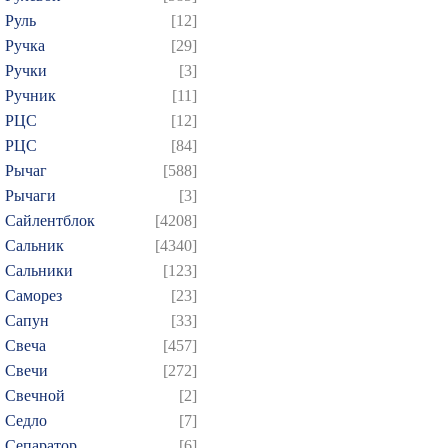
Руль
[12]
Ручка
[29]
Ручки
[3]
Ручник
[11]
РЦC
[12]
РЦС
[84]
Рычаг
[588]
Рычаги
[3]
Сайлентблок
[4208]
Сальник
[4340]
Сальники
[123]
Саморез
[23]
Сапун
[33]
Свеча
[457]
Свечи
[272]
Свечной
[2]
Седло
[7]
Сепаратор
[6]