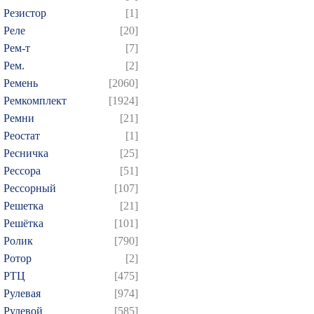
Резистор
[1]
Реле
[20]
Рем-т
[7]
Рем.
[2]
Ремень
[2060]
Ремкомплект
[1924]
Ремни
[21]
Реостат
[1]
Ресничка
[25]
Рессора
[51]
Рессорный
[107]
Решетка
[21]
Решётка
[101]
Ролик
[790]
Ротор
[2]
РТЦ
[475]
Рулевая
[974]
Рулевой
[585]