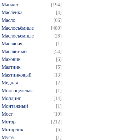
Манжет
[194]
499
500
501
502
5
Маслёнка
[4]
514
515
516
517
5
Масло
[66]
529
530
531
532
5
Маслосъёмные
[480]
544
545
546
547
5
Маслосъемные
[26]
Масляная
[1]
559
560
561
562
5
Маслянный
[54]
574
575
576
577
5
Маховик
[6]
589
590
591
592
5
Маятник
[5]
604
605
606
607
6
Маятниковый
[13]
619
620
621
622
6
Медная
[2]
Многоцелевая
[1]
634
635
636
637
6
Молдинг
[14]
649
650
651
652
6
Монтажный
[1]
664
665
666
667
6
Мост
[10]
679
680
681
682
6
Мотор
[212]
694
695
696
697
6
Моторчик
[6]
Муфа
[1]
709
710
711
712
7