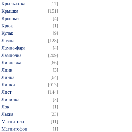
Крыльчатка
[17]
274
275
276
277
2
Крышка
[151]
289
290
291
292
2
Крышки
[4]
304
305
306
307
3
Крюк
[1]
319
320
321
322
3
Кулак
[9]
Лампа
[128]
334
335
336
337
3
Лампа-фара
[4]
349
350
351
352
3
Лампочка
[209]
364
365
366
367
3
Ливневка
[66]
379
380
381
382
3
Линк
[3]
394
395
396
397
3
Линка
[64]
Линки
[913]
409
410
411
412
4
Лист
[144]
424
425
426
427
4
Личинка
[3]
439
440
441
442
4
Лок
[1]
454
455
456
457
4
Лыжа
[23]
469
470
471
472
4
Магнитола
[11]
Магнитофон
[1]
484
485
486
487
4