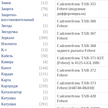
Замок
[12]
Сайлентблок TAB-355
Защита
[79]
Febest (подушки
дифференциала)
Защитно-
[4]
восстановительный
Сайлентблок TAB-366
Звезда
[1]
Febest
Звездочка
[5]
Сайлентблок TAB-367
Зеркало
[369]
Febest
Изолента
[1]
Сайлентблок TAB-368
К-т
[13]
заднего рычага Febest
Кабель
[50]
Сайлентблок TAB-371-KIT
Камера
[4]
[Febest] /в 0125-GGL10R/
Капот
[144]
Сайлентблок TAB-372
Кардан
[131]
Febest
Карта
[2]
Сайлентблок TAB-373
Картридж
[250]
Febest [#48740-0K030]
Катализатор
[1]
Сайлентблок TAB-428
Катушка
[2]
Febest
Катушки
[291]