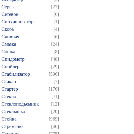
Серьга
[27]
Сетевое
[6]
Синхронизатор
[1]
Скоба
[4]
Сливная
[6]
Смазка
[24]
Сошка
[8]
Спидометр
[48]
Спойлер
[29]
Стабилизатор
[596]
Стакан
[7]
Стартер
[176]
Стекло
[11]
Стеклоподъемник
[12]
Стёклышко
[20]
Стойка
[969]
Стремянка
[46]
Ступица
[775]