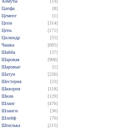
Хомуты
[19]
Цапфа
[8]
Цемент
[1]
Цепи
[314]
Цепь
[171]
Цилиндр
[55]
Чашка
[695]
Шайба
[37]
Шаровая
[900]
Шаровые
[1]
Шатун
[226]
Шестерня
[33]
Шкворня
[118]
Шкив
[129]
Шланг
[476]
Шланги
[36]
Шлейф
[70]
Шпилька
[215]