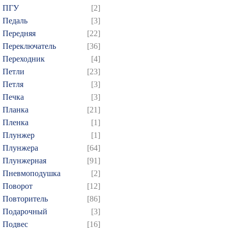
ПГУ
[2]
Педаль
[3]
Передняя
[22]
Переключатель
[36]
Переходник
[4]
Петли
[23]
Петля
[3]
Печка
[3]
Планка
[21]
Пленка
[1]
Плунжер
[1]
Плунжера
[64]
Плунжерная
[91]
Пневмоподушка
[2]
Поворот
[12]
Повторитель
[86]
Подарочный
[3]
Подвес
[16]