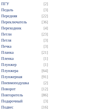
874
ПГУ
[2]
Педаль
[3]
Передняя
[22]
Переключатель
[36]
Переходник
[4]
Петли
[23]
Петля
[3]
Печка
[3]
Планка
[21]
Пленка
[1]
Плунжер
[1]
Плунжера
[64]
Плунжерная
[91]
Пневмоподушка
[2]
Поворот
[12]
Повторитель
[86]
Подарочный
[3]
Подвес
[16]