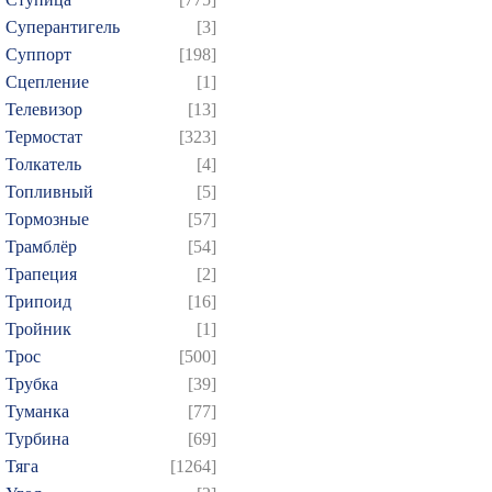
Суперантигель
[3]
Суппорт
[198]
Сцепление
[1]
Телевизор
[13]
Термостат
[323]
Толкатель
[4]
Топливный
[5]
Тормозные
[57]
Трамблёр
[54]
Трапеция
[2]
Трипоид
[16]
Тройник
[1]
Трос
[500]
Трубка
[39]
Туманка
[77]
Турбина
[69]
Тяга
[1264]