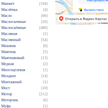
199
200
201
202
2
Манжет
[194]
214
215
216
217
2
Маслёнка
[4]
Масло
[66]
229
230
231
232
2
Маслосъемные
[26]
244
245
246
247
2
Маслосъёмные
[480]
259
260
261
262
2
Масляная
[1]
274
275
276
277
2
Маслянный
[54]
289
290
291
292
2
Маховик
[6]
Маятник
[5]
304
305
306
307
3
Маятниковый
[13]
319
320
321
322
3
Медная
[2]
334
335
336
337
3
Многоцелевая
[1]
349
350
351
352
3
Молдинг
[14]
364
365
366
367
3
Монтажный
[1]
Мост
[10]
379
380
381
382
3
Мотор
[212]
394
395
396
397
3
Моторчик
[6]
409
410
411
412
4
Муфа
[1]