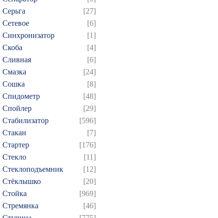
Серьга
[27]
Сетевое
[6]
Синхронизатор
[1]
Скоба
[4]
Сливная
[6]
Смазка
[24]
Сошка
[8]
Спидометр
[48]
Спойлер
[29]
Стабилизатор
[596]
Стакан
[7]
Стартер
[176]
Стекло
[11]
Стеклоподъемник
[12]
Стёклышко
[20]
Стойка
[969]
Стремянка
[46]
Ступица
[775]