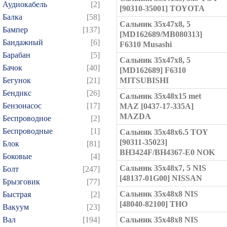
Аудиокабель
[2]
[90310-35001] TOYOTA
Балка
[58]
Сальник 35x47x8, 5
Бампер
[137]
[MD162689/MB080313]
Бандажный
[6]
F6310 Musashi
Барабан
[5]
Сальник 35x47x8, 5
Бачок
[40]
[MD162689] F6310
Бегунок
[21]
MITSUBISHI
Бендикс
[26]
Сальник 35x48x15 met
Бензонасос
[17]
MAZ [0437-17-335A]
MAZDA
Беспроводное
[2]
Беспроводные
[1]
Сальник 35x48x6.5 TOY
[90311-35023]
Блок
[81]
BH3424F/BH4367-E0 NOK
Боковые
[4]
Сальник 35x48x7, 5 NIS
Болт
[247]
[48137-01G00] NISSAN
Брызговик
[77]
Сальник 35x48x8 NIS
Быстрая
[2]
[48040-82100] THO
Вакуум
[23]
Вал
[194]
Сальник 35x48x8 NIS