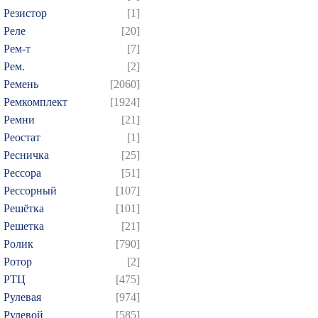
Резистор
[1]
Реле
[20]
Рем-т
[7]
Рем.
[2]
Ремень
[2060]
Ремкомплект
[1924]
Ремни
[21]
Реостат
[1]
Ресничка
[25]
Рессора
[51]
Рессорный
[107]
Решётка
[101]
Решетка
[21]
Ролик
[790]
Ротор
[2]
РТЦ
[475]
Рулевая
[974]
Рулевой
[585]