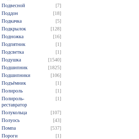
Подвесной
[7]
Поддон
[18]
Подкачка
[5]
Подкрылок
[128]
Подножка
[16]
Подпятник
[1]
Подсветка
[1]
Подушка
[1540]
Подшипник
[1825]
Подшипники
[106]
Подъёмник
[1]
Полироль
[1]
Полироль-
[1]
реставратор
Полукольца
[107]
Полуось
[43]
Помпа
[537]
Пороги
[1]