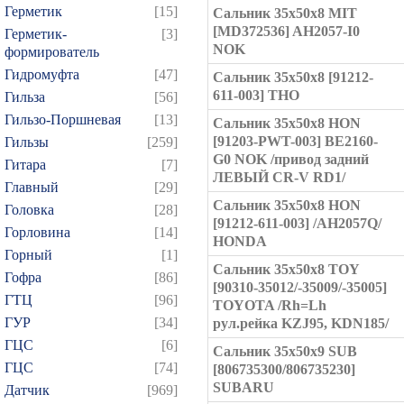
Герметик
[15]
Сальник 35x50x8 MIT
[MD372536] AH2057-I0
Герметик-
[3]
NOK
формирователь
Гидромуфта
[47]
Сальник 35x50x8 [91212-
611-003] THO
Гильза
[56]
Гильзо-Поршневая
[13]
Сальник 35x50x8 HON
[91203-PWT-003] BE2160-
Гильзы
[259]
G0 NOK /привод задний
Гитара
[7]
ЛЕВЫЙ CR-V RD1/
Главный
[29]
Сальник 35x50x8 HON
Головка
[28]
[91212-611-003] /AH2057Q/
Горловина
[14]
HONDA
Горный
[1]
Сальник 35x50x8 TOY
Гофра
[86]
[90310-35012/-35009/-35005]
ГТЦ
[96]
TOYOTA /Rh=Lh
ГУР
[34]
рул.рейка KZJ95, KDN185/
ГЦC
[6]
Сальник 35x50x9 SUB
ГЦС
[74]
[806735300/806735230]
SUBARU
Датчик
[969]