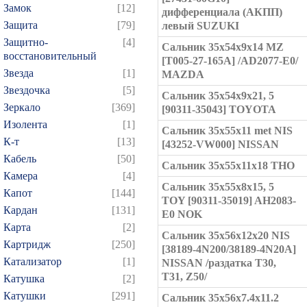
Замок
[12]
дифференциала (АКПП)
Защита
[79]
левый SUZUKI
Защитно-
[4]
Сальник 35x54x9x14 MZ
восстановительный
[T005-27-165A] /AD2077-E0/
Звезда
[1]
MAZDA
Звездочка
[5]
Сальник 35x54x9x21, 5
Зеркало
[369]
[90311-35043] TOYOTA
Изолента
[1]
Сальник 35x55x11 met NIS
К-т
[13]
[43252-VW000] NISSAN
Кабель
[50]
Сальник 35x55x11x18 THO
Камера
[4]
Сальник 35x55x8x15, 5
Капот
[144]
TOY [90311-35019] AH2083-
Кардан
[131]
E0 NOK
Карта
[2]
Сальник 35x56x12x20 NIS
Картридж
[250]
[38189-4N200/38189-4N20A]
Катализатор
[1]
NISSAN /раздатка T30,
T31, Z50/
Катушка
[2]
Катушки
[291]
Сальник 35x56x7.4x11.2