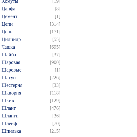
Хомуты
[19]
Цапфа
[8]
Цемент
[1]
Цепи
[314]
Цепь
[171]
Цилиндр
[55]
Чашка
[695]
Шайба
[37]
Шаровая
[900]
Шаровые
[1]
Шатун
[226]
Шестерня
[33]
Шкворня
[118]
Шкив
[129]
Шланг
[476]
Шланги
[36]
Шлейф
[70]
Шпилька
[215]