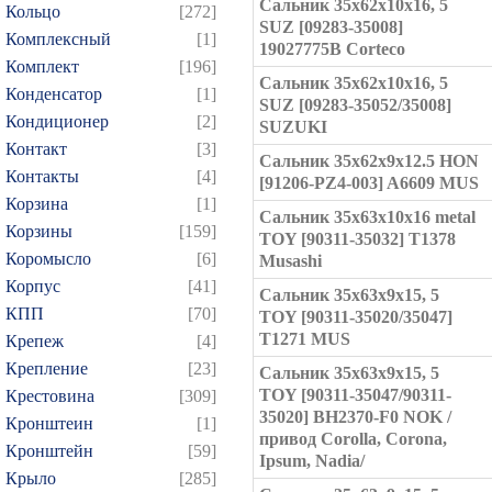
Сальник 35x62x10x16, 5
Кольцо
[272]
SUZ [09283-35008]
Комплексный
[1]
19027775B Corteco
Комплект
[196]
Сальник 35x62x10x16, 5
Конденсатор
[1]
SUZ [09283-35052/35008]
Кондиционер
[2]
SUZUKI
Контакт
[3]
Сальник 35x62x9x12.5 HON
Контакты
[4]
[91206-PZ4-003] A6609 MUS
Корзина
[1]
Сальник 35x63x10x16 metal
Корзины
[159]
TOY [90311-35032] T1378
Коромысло
[6]
Musashi
Корпус
[41]
Сальник 35x63x9x15, 5
КПП
[70]
TOY [90311-35020/35047]
T1271 MUS
Крепеж
[4]
Крепление
[23]
Сальник 35x63x9x15, 5
TOY [90311-35047/90311-
Крестовина
[309]
35020] BH2370-F0 NOK /
Кронштеин
[1]
привод Corolla, Corona,
Кронштейн
[59]
Ipsum, Nadia/
Крыло
[285]