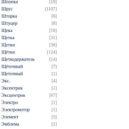
Шпонка
[19]
Шрус
[1107]
Шторка
[6]
Штуцер
[8]
Щека
[18]
Щетка
[31]
Щетки
[58]
Щётки
[124]
Щеткодержатель
[14]
Щёточный
[7]
Щеточный
[1]
Экс.
[4]
Эксентрик
[1]
Эксцентрик
[67]
Электро
[1]
Электромотор
[1]
Элемент
[5]
Эмблема
[1]