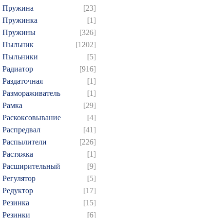
Пружина
[23]
Пружинка
[1]
Пружины
[326]
Пыльник
[1202]
Пыльники
[5]
Радиатор
[916]
Раздаточная
[1]
Размораживатель
[1]
Рамка
[29]
Раскоксовывание
[4]
Распредвал
[41]
Распылители
[226]
Растяжка
[1]
Расширительный
[9]
Регулятор
[5]
Редуктор
[17]
Резинка
[15]
Резинки
[6]