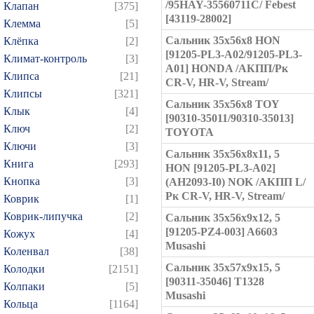
/95HAY-35560711C/ Febest
Клапан
[375]
[43119-28002]
Клемма
[5]
Сальник 35x56x8 HON
Клёпка
[2]
[91205-PL3-A02/91205-PL3-
Климат-контроль
[3]
A01] HONDA /АКПП/Рк
Клипса
[21]
CR-V, HR-V, Stream/
Клипсы
[321]
Сальник 35x56x8 TOY
Клык
[4]
[90310-35011/90310-35013]
Ключ
[2]
TOYOTA
Ключи
[3]
Сальник 35x56x8x11, 5
Книга
[293]
HON [91205-PL3-A02]
Кнопка
[3]
(AH2093-I0) NOK /АКПП L/
Рк CR-V, HR-V, Stream/
Коврик
[1]
Коврик-липучка
[2]
Сальник 35x56x9x12, 5
[91205-PZ4-003] A6603
Кожух
[4]
Musashi
Коленвал
[38]
Сальник 35x57x9x15, 5
Колодки
[2151]
[90311-35046] T1328
Колпаки
[5]
Musashi
Кольца
[1164]