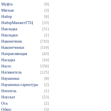
424
425
426
427
4
Муфта
[9]
439
440
441
442
4
Мягкая
[3]
Набор
[6]
454
455
456
457
4
НаборМанжетГТЦ
[33]
469
470
471
472
4
Накладка
[51]
484
485
486
487
4
Накладки
[1]
499
500
501
502
5
Наконечник
[743]
514
515
516
517
5
Наконечники
[119]
Направляющая
[43]
529
530
531
532
5
Насадка
[16]
544
545
546
547
5
Насос
[356]
559
560
561
562
5
Натяжитель
[125]
574
575
576
577
5
Наушники
[8]
589
590
591
592
5
Наушники-гарнитура
[2]
Ниппель
[1]
604
605
606
607
6
Ноускат
[53]
619
620
621
622
6
Оcь
[2]
634
635
636
637
6
Обвес
[3]