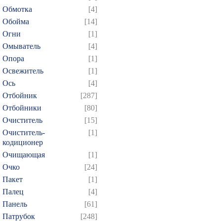
649
650
651
652
6
Обмотка
[4]
664
665
666
667
6
Обойма
[14]
Огни
[1]
679
680
681
682
6
Омыватель
[4]
694
695
696
697
6
Опора
[1]
709
710
711
712
7
Освежитель
[1]
724
725
726
727
7
Ось
[4]
739
740
741
742
7
Отбойник
[287]
Отбойники
[80]
754
755
756
757
7
Очиститель
[15]
769
770
771
772
7
Очиститель-
[1]
784
785
786
787
7
кодиционер
799
800
801
802
8
Очищающая
[1]
Очко
[24]
814
815
816
817
8
Пакет
[1]
829
830
831
832
8
Палец
[4]
844
845
846
847
8
Панель
[61]
859
860
861
862
8
Патрубок
[248]