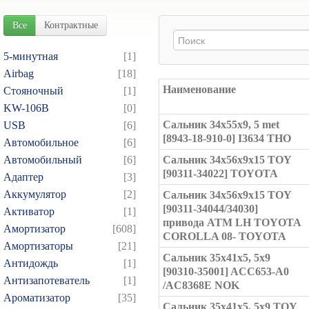
Все
Контрактные
5-минутная
[1]
Airbag
[18]
Наименование
Cтояночный
[1]
KW-106B
[0]
Сальник 34x55x9, 5 met
USB
[6]
[8943-18-910-0] I3634 THO
Автомобильное
[6]
Автомобильный
[6]
Сальник 34x56x9x15 TOY
[90311-34022] TOYOTA
Адаптер
[3]
Аккумулятор
[2]
Сальник 34x56x9x15 TOY
[90311-34044/34030]
Активатор
[1]
привода ATM LH TOYOTA
Амортизатор
[608]
COROLLA 08- TOYOTA
Амортизаторы
[21]
Сальник 35x41x5, 5x9
Антидождь
[1]
[90310-35001] ACC653-A0
Антизапотеватель
[1]
/AC8368E NOK
Ароматизатор
[35]
Сальник 35x41x5, 5x9 TOY