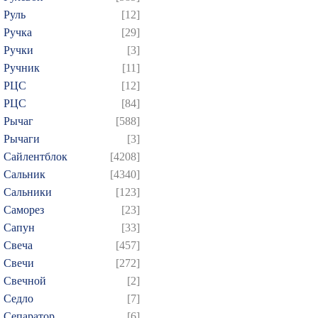
Руль
[12]
Ручка
[29]
Ручки
[3]
Ручник
[11]
РЦC
[12]
РЦС
[84]
Рычаг
[588]
Рычаги
[3]
Сайлентблок
[4208]
Сальник
[4340]
Сальники
[123]
Саморез
[23]
Сапун
[33]
Свеча
[457]
Свечи
[272]
Свечной
[2]
Седло
[7]
Сепаратор
[6]