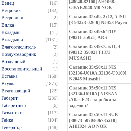
[48040-82100] AH1068-
Венец
[16]
G0/AE2048-M0 NOK
Ветровик
[132]
Сальник 35x49, 2x12, 5 ISU
Ветровики
[2]
[8-94223-026-0] NJ453 Payen
Вилка
[15]
Сальник 35x49x6 TOY
Вкладыш
[41]
[90311-35021] ARS
Вкладыши
[1131]
Сальник 35x49x7.5x11, 4
Влагоотделитель
[2]
[90312-35002] T1373
Воздухозаборник
[2]
MUSASHI
Воздушный
[1]
Сальник 35x50x11 NIS
Восстановительный
[1]
[32136-U010A.32136-U0100]
Вставка
[168]
N2045 Musashi
Втулка
[1875]
Сальник 35x50x11 NIS
Втягивающий
[22]
[32136-U010A] NISSAN
Габарит
[286]
/Atlas F23 с коробки за
Габаритный
[6]
зад.мост/
Газматики
[117]
Сальник 35x50x11 SUB
Гайка
[104]
[80673-5070/806735210]
AHH024-AO NOK
Генератор
[148]