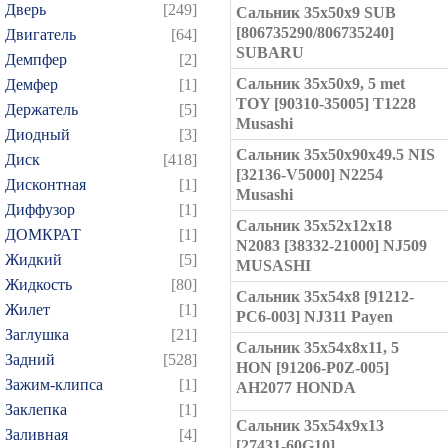
Дверь
[249]
Сальник 35x50x9 SUB
[806735290/806735240]
Двигатель
[64]
SUBARU
Демпфер
[2]
Сальник 35x50x9, 5 met
Демфер
[1]
TOY [90310-35005] T1228
Держатель
[5]
Musashi
Диодный
[3]
Сальник 35x50x90x49.5 NIS
Диск
[418]
[32136-V5000] N2254
Дисконтная
[1]
Musashi
Диффузор
[1]
Сальник 35x52x12x18
ДОМКРАТ
[1]
N2083 [38332-21000] NJ509
Жидкий
[5]
MUSASHI
Жидкость
[80]
Сальник 35x54x8 [91212-
Жилет
[1]
PC6-003] NJ311 Payen
Заглушка
[21]
Сальник 35x54x8x11, 5
Задний
[528]
HON [91206-P0Z-005]
Зажим-клипса
[1]
AH2077 HONDA
Заклепка
[1]
Сальник 35x54x9x13
Заливная
[4]
[27431-60G10]