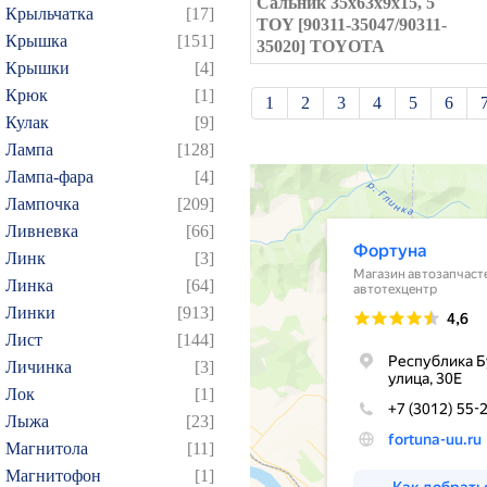
Сальник 35x63x9x15, 5
Крыльчатка
[17]
TOY [90311-35047/90311-
Крышка
[151]
35020] TOYOTA
Крышки
[4]
Крюк
[1]
1
2
3
4
5
6
Кулак
[9]
21
22
23
24
25
Лампа
[128]
39
40
41
42
43
Лампа-фара
[4]
57
58
59
60
61
Лампочка
[209]
Ливневка
[66]
75
76
77
78
79
Линк
[3]
93
94
95
96
97
Линка
[64]
109
110
111
112
1
Линки
[913]
124
125
126
127
1
Лист
[144]
139
140
141
142
1
Личинка
[3]
Лок
[1]
154
155
156
157
1
Лыжа
[23]
169
170
171
172
1
Магнитола
[11]
184
185
186
187
1
Магнитофон
[1]