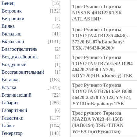
Венец
[16]
Трос Ручного Тормоза
Ветровик
[132]
NISSAN 4RB1226 TSK
Ветровики
[2]
/ATLAS H41/
Вилка
[15]
Трос Ручного Тормоза
Вкладыш
[41]
TOYOTA 4TB1285 46430-
Вкладыши
[1131]
37220 BU87/кБарабану/
TSK /?46430-36260/
Влагоотделитель
[2]
Воздухозаборник
[2]
Трос Ручного Тормоза
TOYOTA 9TB7501/SP-D094
Воздушный
[1]
46420-25390 LY220,
Восстановительный
[1]
KDY220(RH, кКолесу) TSK
Вставка
[168]
Трос Ручного Тормоза
Втулка
[1875]
TOYOTA 9TB7613/SP-B088
Втягивающий
[22]
46420-25270 LY122, YY121,
Габарит
[286]
YY131/кБарабану/ TSK
Габаритный
[6]
Трос ручного Тормоза
Газматики
[117]
MAZDA W023-44-150B
(4AB0194) TSK /TITAN
Гайка
[104]
WEFAT/(отРукоятки)
Генератор
[148]