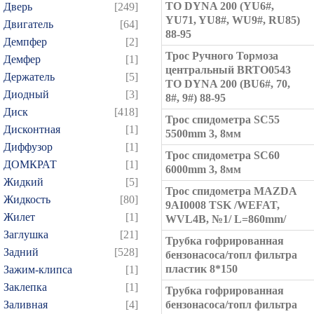
TO DYNA 200 (YU6#,
Дверь
[249]
YU71, YU8#, WU9#, RU85)
Двигатель
[64]
88-95
Демпфер
[2]
Трос Ручного Тормоза
Демфер
[1]
центральный BRTO0543
Держатель
[5]
TO DYNA 200 (BU6#, 70,
Диодный
[3]
8#, 9#) 88-95
Диск
[418]
Трос спидометра SC55
Дисконтная
[1]
5500mm 3, 8мм
Диффузор
[1]
Трос спидометра SC60
ДОМКРАТ
[1]
6000mm 3, 8мм
Жидкий
[5]
Трос спидометра MAZDA
Жидкость
[80]
9AI0008 TSK /WEFAT,
Жилет
[1]
WVL4B, №1/ L=860mm/
Заглушка
[21]
Трубка гофрированная
Задний
[528]
бензонасоса/топл фильтра
пластик 8*150
Зажим-клипса
[1]
Заклепка
[1]
Трубка гофрированная
Заливная
[4]
бензонасоса/топл фильтра