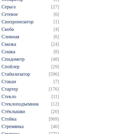
Серьга
[27]
Сетевое
[6]
Синхронизатор
[1]
Скоба
[4]
Сливная
[6]
Смазка
[24]
Сошка
[8]
Спидометр
[48]
Спойлер
[29]
Стабилизатор
[596]
Стакан
[7]
Стартер
[176]
Стекло
[11]
Стеклоподъемник
[12]
Стёклышко
[20]
Стойка
[969]
Стремянка
[46]
Ступица
[775]