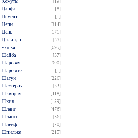
Хомуты
[19]
Цапфа
[8]
Цемент
[1]
Цепи
[314]
Цепь
[171]
Цилиндр
[55]
Чашка
[695]
Шайба
[37]
Шаровая
[900]
Шаровые
[1]
Шатун
[226]
Шестерня
[33]
Шкворня
[118]
Шкив
[129]
Шланг
[476]
Шланги
[36]
Шлейф
[70]
Шпилька
[215]