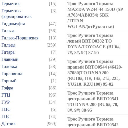
Герметик
[15]
Трос Ручного Тормоза
MAZDA W244-44-150D (SP-
Герметик-
[3]
A763/4AB0354) SBK
формирователь
/TITAN
Гидромуфта
[47]
WGLAN/(отРукоятки)
Гильза
[56]
Трос Ручного Тормоза
Гильзо-Поршневая
[13]
левый BRTO0382 TO
Гильзы
[259]
DYNA/TOYOACE (BU6#,
Гитара
[7]
7#, 8#, 9#) 87-95
Главный
[29]
Трос Ручного Тормоза
Головка
[28]
правый BRTO0544 (46420-
37080)TO DYNA200
Горловина
[14]
(BU10#, 11#, 14#, 21#, 22#,
Горный
[1]
YU210, RZU100) 95-02
Гофра
[86]
Трос Ручного Тормоза
ГТЦ
[96]
центральный BRTO0541
ГУР
[34]
TO DYNA 200 (BU6#, 70,
ГЦC
[6]
8#, 9#) 88-95
ГЦС
[74]
Трос Ручного Тормоза
Датчик
[969]
центральный BRTO0542