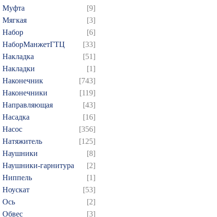
319
320
321
322
3
Муфта
[9]
334
335
336
337
3
Мягкая
[3]
349
350
351
352
3
Набор
[6]
НаборМанжетГТЦ
[33]
364
365
366
367
3
Накладка
[51]
379
380
381
382
3
Накладки
[1]
394
395
396
397
3
Наконечник
[743]
409
410
411
412
4
Наконечники
[119]
424
425
426
427
4
Направляющая
[43]
Насадка
[16]
439
440
441
442
4
Насос
[356]
454
455
456
457
4
Натяжитель
[125]
469
470
471
472
4
Наушники
[8]
484
485
486
487
4
Наушники-гарнитура
[2]
499
500
501
502
5
Ниппель
[1]
Ноускат
[53]
514
515
516
517
5
Оcь
[2]
529
530
531
532
5
Обвес
[3]