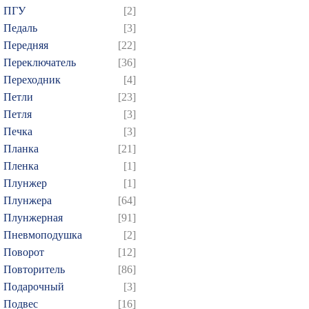
769
770
771
772
7
ПГУ
[2]
784
785
786
787
7
Педаль
[3]
Передняя
[22]
799
800
801
802
8
Переключатель
[36]
814
815
816
817
8
Переходник
[4]
829
830
831
832
8
Петли
[23]
844
845
846
847
8
Петля
[3]
859
860
861
862
8
Печка
[3]
Планка
[21]
874
Пленка
[1]
Плунжер
[1]
Плунжера
[64]
Плунжерная
[91]
Пневмоподушка
[2]
Поворот
[12]
Повторитель
[86]
Подарочный
[3]
Подвес
[16]