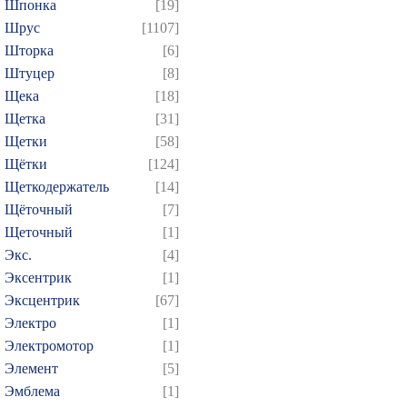
Шпонка
[19]
Шрус
[1107]
Шторка
[6]
Штуцер
[8]
Щека
[18]
Щетка
[31]
Щетки
[58]
Щётки
[124]
Щеткодержатель
[14]
Щёточный
[7]
Щеточный
[1]
Экс.
[4]
Эксентрик
[1]
Эксцентрик
[67]
Электро
[1]
Электромотор
[1]
Элемент
[5]
Эмблема
[1]