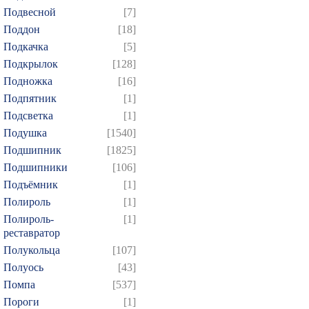
Подвесной
[7]
Поддон
[18]
Подкачка
[5]
Подкрылок
[128]
Подножка
[16]
Подпятник
[1]
Подсветка
[1]
Подушка
[1540]
Подшипник
[1825]
Подшипники
[106]
Подъёмник
[1]
Полироль
[1]
Полироль-
[1]
реставратор
Полукольца
[107]
Полуось
[43]
Помпа
[537]
Пороги
[1]