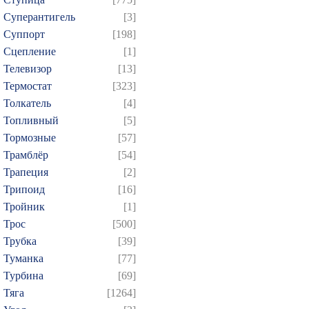
Суперантигель
[3]
Суппорт
[198]
Сцепление
[1]
Телевизор
[13]
Термостат
[323]
Толкатель
[4]
Топливный
[5]
Тормозные
[57]
Трамблёр
[54]
Трапеция
[2]
Трипоид
[16]
Тройник
[1]
Трос
[500]
Трубка
[39]
Туманка
[77]
Турбина
[69]
Тяга
[1264]