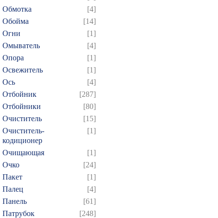
544
545
546
547
5
Обмотка
[4]
559
560
561
562
5
Обойма
[14]
574
575
576
577
5
Огни
[1]
Омыватель
[4]
589
590
591
592
5
Опора
[1]
604
605
606
607
6
Освежитель
[1]
619
620
621
622
6
Ось
[4]
634
635
636
637
6
Отбойник
[287]
649
650
651
652
6
Отбойники
[80]
Очиститель
[15]
664
665
666
667
6
Очиститель-
[1]
679
680
681
682
6
кодиционер
694
695
696
697
6
Очищающая
[1]
709
710
711
712
7
Очко
[24]
Пакет
[1]
724
725
726
727
7
Палец
[4]
739
740
741
742
7
Панель
[61]
754
755
756
757
7
Патрубок
[248]