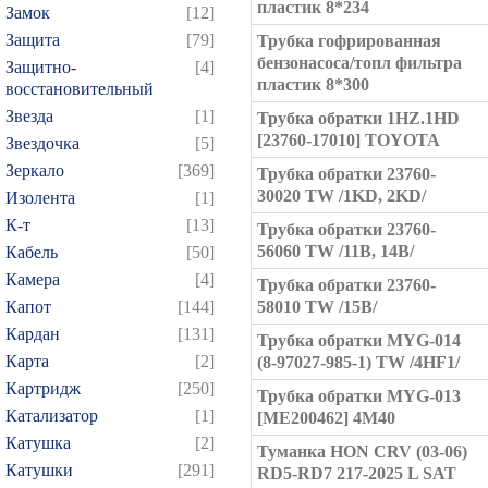
пластик 8*234
Замок
[12]
Защита
[79]
Трубка гофрированная
бензонасоса/топл фильтра
Защитно-
[4]
пластик 8*300
восстановительный
Звезда
[1]
Трубка обратки 1HZ.1HD
[23760-17010] TOYOTA
Звездочка
[5]
Зеркало
[369]
Трубка обратки 23760-
30020 TW /1KD, 2KD/
Изолента
[1]
К-т
[13]
Трубка обратки 23760-
56060 TW /11B, 14B/
Кабель
[50]
Камера
[4]
Трубка обратки 23760-
Капот
[144]
58010 TW /15B/
Кардан
[131]
Трубка обратки MYG-014
Карта
[2]
(8-97027-985-1) TW /4HF1/
Картридж
[250]
Трубка обратки MYG-013
Катализатор
[1]
[ME200462] 4M40
Катушка
[2]
Туманка HON CRV (03-06)
Катушки
[291]
RD5-RD7 217-2025 L SAT