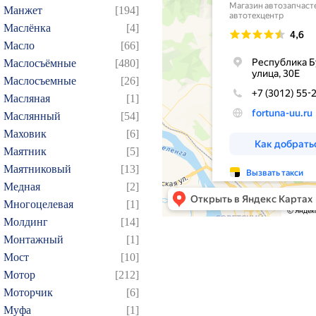
93
94
95
96
97
Манжет
[194]
109
110
111
112
1
Маслёнка
[4]
124
125
126
127
1
Масло
[66]
Маслосъёмные
[480]
139
140
141
142
1
Маслосъемные
[26]
154
155
156
157
1
Масляная
[1]
169
170
171
172
1
Маслянный
[54]
184
185
186
187
1
Маховик
[6]
199
200
201
202
2
Маятник
[5]
Маятниковый
[13]
214
215
216
217
2
Медная
[2]
229
230
231
232
2
Многоцелевая
[1]
244
245
246
247
2
Молдинг
[14]
259
260
261
262
2
Монтажный
[1]
274
275
276
277
2
Мост
[10]
Мотор
[212]
289
290
291
292
2
Моторчик
[6]
304
305
306
307
3
Муфа
[1]