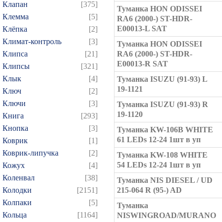
Клапан
[375]
Туманка HON ODISSEI
Клемма
[5]
RA6 (2000-) ST-HDR-
E00013-L SAT
Клёпка
[2]
Климат-контроль
[3]
Туманка HON ODISSEI
Клипса
[21]
RA6 (2000-) ST-HDR-
E00013-R SAT
Клипсы
[321]
Клык
[4]
Туманка ISUZU (91-93) L
19-1121
Ключ
[2]
Ключи
[3]
Туманка ISUZU (91-93) R
19-1120
Книга
[293]
Кнопка
[3]
Туманка KW-106B WHITE
61 LEDs 12-24 1шт в уп
Коврик
[1]
Коврик-липучка
[2]
Туманка KW-108 WHITE
54 LEDs 12-24 1шт в уп
Кожух
[4]
Коленвал
[38]
Туманка NIS DIESEL / UD
Колодки
[2151]
215-064 R (95-) AD
Колпаки
[5]
Туманка
Кольца
[1164]
NISWINGROAD/MURANO