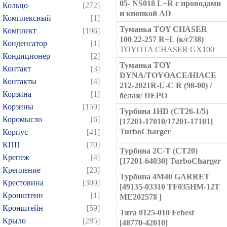
05- NS018 L+R с проводами
Кольцо
[272]
и кнопкой AD
Комплексный
[1]
Туманка TOY CHASER
Комплект
[196]
100 22-257 R+L (к/с738)
Конденсатор
[1]
TOYOTA CHASER GX100
Кондиционер
[2]
Туманка TOY
Контакт
[3]
DYNA/TOYOACE/HIACE
Контакты
[4]
212-2021R-U-C R (98-00) /
Корзина
[1]
белая/ DEPO
Корзины
[159]
Турбина 1HD (CT26-1/5)
Коромысло
[6]
[17201-17010/17201-17101]
TurboCharger
Корпус
[41]
КПП
[70]
Турбина 2C-T (CT20)
Крепеж
[4]
[17201-64030] TurboCharger
Крепление
[23]
Турбина 4M40 GARRET
Крестовина
[309]
[49135-03310 TF035HM-12T
Кронштеин
[1]
ME202578 ]
Кронштейн
[59]
Тяга 0125-010 Febest
Крыло
[285]
[48770-42010]