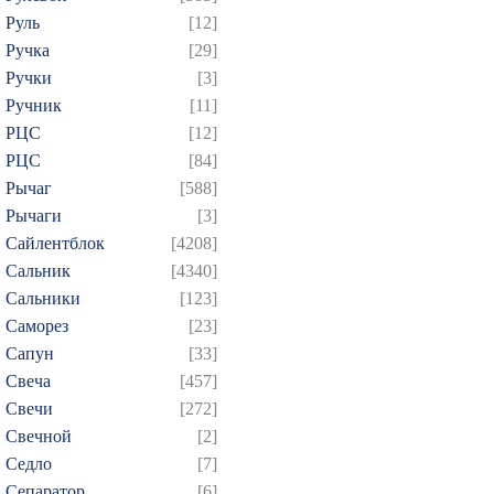
Руль
[12]
Ручка
[29]
Ручки
[3]
Ручник
[11]
РЦC
[12]
РЦС
[84]
Рычаг
[588]
Рычаги
[3]
Сайлентблок
[4208]
Сальник
[4340]
Сальники
[123]
Саморез
[23]
Сапун
[33]
Свеча
[457]
Свечи
[272]
Свечной
[2]
Седло
[7]
Сепаратор
[6]