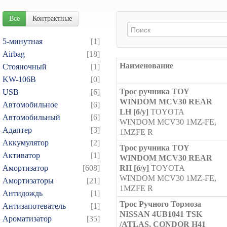
Все
Контрактные
5-минутная
[1]
Airbag
[18]
Наименование
Cтояночный
[1]
KW-106B
[0]
Трос ручника TOY
USB
[6]
WINDOM MCV30 REAR
Автомобильное
[6]
LH [б/у]
TOYOTA
Автомобильный
[6]
WINDOM MCV30 1MZ-FE,
Адаптер
[3]
1MZFE R
Аккумулятор
[2]
Трос ручника TOY
Активатор
[1]
WINDOM MCV30 REAR
Амортизатор
[608]
RH [б/у]
TOYOTA
WINDOM MCV30 1MZ-FE,
Амортизаторы
[21]
1MZFE R
Антидождь
[1]
Трос Ручного Тормоза
Антизапотеватель
[1]
NISSAN 4UB1041 TSK
Ароматизатор
[35]
/ATLAS, CONDOR H41