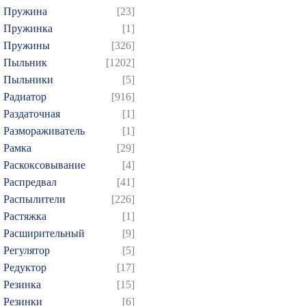
Пружина
[23]
Пружинка
[1]
Пружины
[326]
Пыльник
[1202]
Пыльники
[5]
Радиатор
[916]
Раздаточная
[1]
Размораживатель
[1]
Рамка
[29]
Раскоксовывание
[4]
Распредвал
[41]
Распылители
[226]
Растяжка
[1]
Расширительный
[9]
Регулятор
[5]
Редуктор
[17]
Резинка
[15]
Резинки
[6]