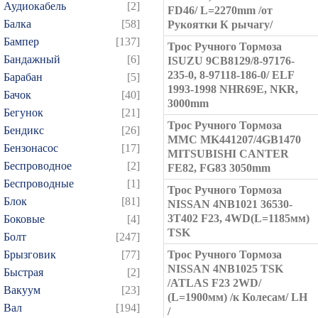
Аудиокабель
[2]
FD46/ L=2270mm /от
Балка
[58]
Рукоятки К рычагу/
Бампер
[137]
Трос Ручного Тормоза
Бандажный
[6]
ISUZU 9CB8129/8-97176-
235-0, 8-97118-186-0/ ELF
Барабан
[5]
1993-1998 NHR69E, NKR,
Бачок
[40]
3000mm
Бегунок
[21]
Трос Ручного Тормоза
Бендикс
[26]
MMC MK441207/4GB1470
Бензонасос
[17]
MITSUBISHI CANTER
Беспроводное
[2]
FE82, FG83 3050mm
Беспроводные
[1]
Трос Ручного Тормоза
Блок
[81]
NISSAN 4NB1021 36530-
3T402 F23, 4WD(L=1185мм)
Боковые
[4]
TSK
Болт
[247]
Брызговик
[77]
Трос Ручного Тормоза
NISSAN 4NB1025 TSK
Быстрая
[2]
/ATLAS F23 2WD/
Вакуум
[23]
(L=1900мм) /к Колесам/ LH
Вал
[194]
/