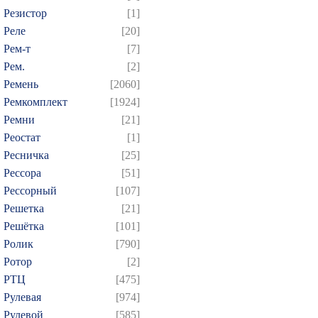
Резистор
[1]
Реле
[20]
Рем-т
[7]
Рем.
[2]
Ремень
[2060]
Ремкомплект
[1924]
Ремни
[21]
Реостат
[1]
Ресничка
[25]
Рессора
[51]
Рессорный
[107]
Решетка
[21]
Решётка
[101]
Ролик
[790]
Ротор
[2]
РТЦ
[475]
Рулевая
[974]
Рулевой
[585]