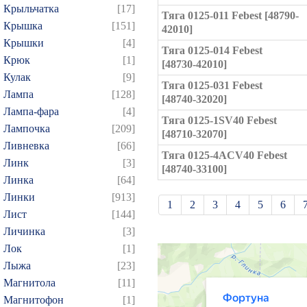
Крыльчатка
[17]
Тяга 0125-011 Febest [48790-
Крышка
[151]
42010]
Крышки
[4]
Тяга 0125-014 Febest
Крюк
[1]
[48730-42010]
Кулак
[9]
Тяга 0125-031 Febest
Лампа
[128]
[48740-32020]
Лампа-фара
[4]
Тяга 0125-1SV40 Febest
Лампочка
[209]
[48710-32070]
Ливневка
[66]
Тяга 0125-4ACV40 Febest
Линк
[3]
[48740-33100]
Линка
[64]
Линки
[913]
1
2
3
4
5
6
Лист
[144]
21
22
23
24
25
Личинка
[3]
39
40
41
42
43
Лок
[1]
Лыжа
[23]
57
58
59
60
61
Магнитола
[11]
75
76
77
78
79
Магнитофон
[1]