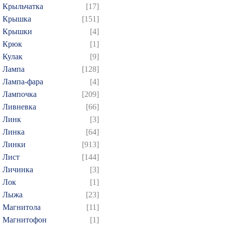
304
305
306
307
3
Крыльчатка
[17]
Крышка
[151]
319
320
321
322
3
Крышки
[4]
334
335
336
337
3
Крюк
[1]
349
350
351
352
3
Кулак
[9]
364
365
366
367
3
Лампа
[128]
379
380
381
382
3
Лампа-фара
[4]
Лампочка
[209]
394
395
396
397
3
Ливневка
[66]
409
410
411
412
4
Линк
[3]
424
425
426
427
4
Линка
[64]
439
440
441
442
4
Линки
[913]
454
455
456
457
4
Лист
[144]
Личинка
[3]
469
470
471
472
4
Лок
[1]
484
485
486
487
4
Лыжа
[23]
499
500
501
502
5
Магнитола
[11]
514
515
516
517
5
Магнитофон
[1]