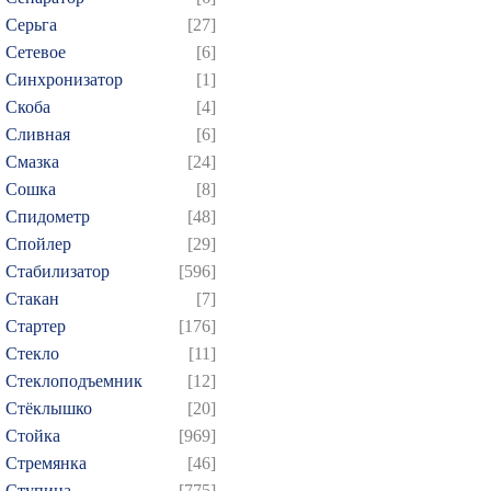
Серьга
[27]
Сетевое
[6]
Синхронизатор
[1]
Скоба
[4]
Сливная
[6]
Смазка
[24]
Сошка
[8]
Спидометр
[48]
Спойлер
[29]
Стабилизатор
[596]
Стакан
[7]
Стартер
[176]
Стекло
[11]
Стеклоподъемник
[12]
Стёклышко
[20]
Стойка
[969]
Стремянка
[46]
Ступица
[775]