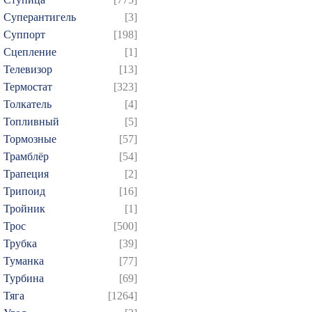
Суперантигель
[3]
Суппорт
[198]
Сцепление
[1]
Телевизор
[13]
Термостат
[323]
Толкатель
[4]
Топливный
[5]
Тормозные
[57]
Трамблёр
[54]
Трапеция
[2]
Трипоид
[16]
Тройник
[1]
Трос
[500]
Трубка
[39]
Туманка
[77]
Турбина
[69]
Тяга
[1264]