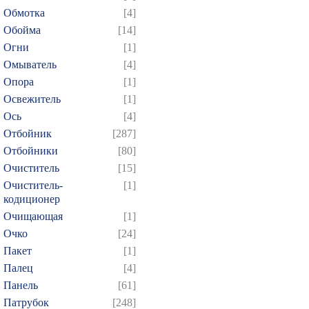
Обмотка
[4]
Обойма
[14]
Огни
[1]
Омыватель
[4]
Опора
[1]
Освежитель
[1]
Ось
[4]
Отбойник
[287]
Отбойники
[80]
Очиститель
[15]
Очиститель-
[1]
кодиционер
Очищающая
[1]
Очко
[24]
Пакет
[1]
Палец
[4]
Панель
[61]
Патрубок
[248]