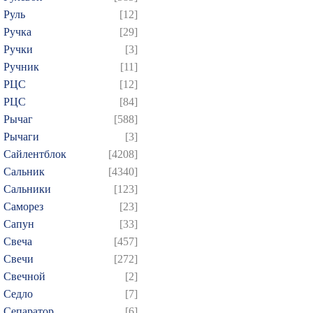
Руль
[12]
Ручка
[29]
Ручки
[3]
Ручник
[11]
РЦC
[12]
РЦС
[84]
Рычаг
[588]
Рычаги
[3]
Сайлентблок
[4208]
Сальник
[4340]
Сальники
[123]
Саморез
[23]
Сапун
[33]
Свеча
[457]
Свечи
[272]
Свечной
[2]
Седло
[7]
Сепаратор
[6]