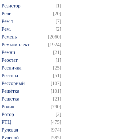
Резистор
[1]
Реле
[20]
Рем-т
[7]
Рем.
[2]
Ремень
[2060]
Ремкомплект
[1924]
Ремни
[21]
Реостат
[1]
Ресничка
[25]
Рессора
[51]
Рессорный
[107]
Решётка
[101]
Решетка
[21]
Ролик
[790]
Ротор
[2]
РТЦ
[475]
Рулевая
[974]
Рулевой
[585]