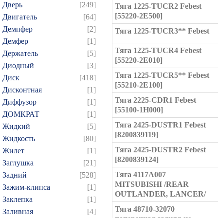
Дверь
[249]
Тяга 1225-TUCR2 Febest
[55220-2E500]
Двигатель
[64]
Демпфер
[2]
Тяга 1225-TUCR3** Febest
Демфер
[1]
Тяга 1225-TUCR4 Febest
Держатель
[5]
[55220-2E010]
Диодный
[3]
Тяга 1225-TUCR5** Febest
Диск
[418]
[55210-2E100]
Дисконтная
[1]
Тяга 2225-CDR1 Febest
Диффузор
[1]
[55100-1H000]
ДОМКРАТ
[1]
Тяга 2425-DUSTR1 Febest
Жидкий
[5]
[8200839119]
Жидкость
[80]
Тяга 2425-DUSTR2 Febest
Жилет
[1]
[8200839124]
Заглушка
[21]
Тяга 4117A007
Задний
[528]
MITSUBISHI /REAR
Зажим-клипса
[1]
OUTLANDER, LANCER/
Заклепка
[1]
Тяга 48710-32070
Заливная
[4]