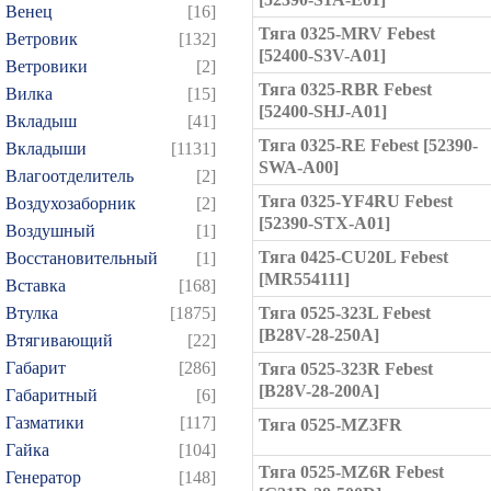
Венец
[16]
Тяга 0325-MRV Febest
Ветровик
[132]
[52400-S3V-A01]
Ветровики
[2]
Тяга 0325-RBR Febest
Вилка
[15]
[52400-SHJ-A01]
Вкладыш
[41]
Тяга 0325-RE Febest [52390-
Вкладыши
[1131]
SWA-A00]
Влагоотделитель
[2]
Тяга 0325-YF4RU Febest
Воздухозаборник
[2]
[52390-STX-A01]
Воздушный
[1]
Тяга 0425-CU20L Febest
Восстановительный
[1]
[MR554111]
Вставка
[168]
Втулка
[1875]
Тяга 0525-323L Febest
[B28V-28-250A]
Втягивающий
[22]
Габарит
[286]
Тяга 0525-323R Febest
[B28V-28-200A]
Габаритный
[6]
Газматики
[117]
Тяга 0525-MZ3FR
Гайка
[104]
Тяга 0525-MZ6R Febest
Генератор
[148]