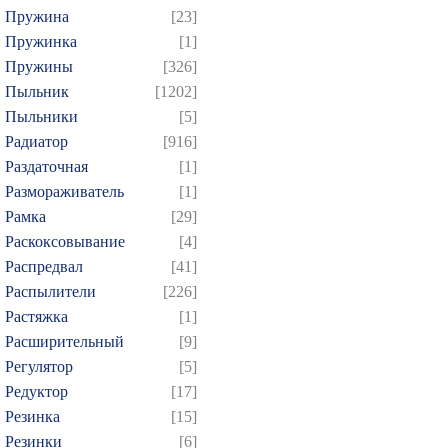
Пружина
[23]
Пружинка
[1]
Пружины
[326]
Пыльник
[1202]
Пыльники
[5]
Радиатор
[916]
Раздаточная
[1]
Размораживатель
[1]
Рамка
[29]
Раскоксовывание
[4]
Распредвал
[41]
Распылители
[226]
Растяжка
[1]
Расширительный
[9]
Регулятор
[5]
Редуктор
[17]
Резинка
[15]
Резинки
[6]