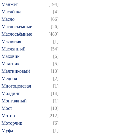
529
530
531
532
5
Манжет
[194]
Маслёнка
[4]
544
545
546
547
5
Масло
[66]
559
560
561
562
5
Маслосъемные
[26]
574
575
576
577
5
Маслосъёмные
[480]
589
590
591
592
5
Масляная
[1]
604
605
606
607
6
Маслянный
[54]
Маховик
[6]
619
620
621
622
6
Маятник
[5]
634
635
636
637
6
Маятниковый
[13]
649
650
651
652
6
Медная
[2]
664
665
666
667
6
Многоцелевая
[1]
679
680
681
682
6
Молдинг
[14]
Монтажный
[1]
694
695
696
697
6
Мост
[10]
709
710
711
712
7
Мотор
[212]
724
725
726
727
7
Моторчик
[6]
739
740
741
742
7
Муфа
[1]