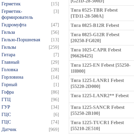
[G21D-28-500D]
Герметик
[15]
Тяга 0525-TBR Febest
Герметик-
[3]
[TD11-28-500A]
формирователь
Гидромуфта
[47]
Тяга 0825-B12R Febest
Гильза
[56]
Тяга 0825-G12R Febest
Гильзо-Поршневая
[13]
[20250-FG020]
Гильзы
[259]
Тяга 1025-CAPR Febest
Гитара
[7]
[96626425]
Главный
[29]
Тяга 1225-EN Febest [55250-
Головка
[28]
1H000]
Горловина
[14]
Тяга 1225-LANR1 Febest
Горный
[1]
[55220-2D000]
Гофра
[86]
Тяга 1225-LANR2** Febest
ГТЦ
[96]
ГУР
[34]
Тяга 1225-SANCR Febest
[55250-2B100]
ГЦC
[6]
ГЦС
[74]
Тяга 1225-TUCR1 Febest
[55210-2E510]
Датчик
[969]