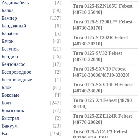
Аудиокабель
[2]
Тяга 0125-KZN185U Febest
Балка
[58]
[48710-35040]
Бампер
[137]
Тяга 0125-ST200L** Febest
Бандажный
[6]
[48730-20170]
Барабан
[5]
Тяга 0125-ST202R Febest
Бачок
[40]
[48730-20210]
Бегунок
[21]
Тяга 0125-SV32 Febest
Бендикс
[26]
[48710-32040]
Бензонасос
[17]
Тяга 0125-SXV10 Febest
Беспроводное
[2]
[48710-33030/48710-33020]
Беспроводные
[1]
Тяга 0125-SXV10LH Febest
Блок
[81]
[48740-33020]
Боковые
[4]
Тяга 0125-X4 Febest [48790-
Болт
[247]
30100]
Брызговик
[77]
Тяга 0125-ZZE124R Febest
Быстрая
[2]
[48770-20020]
Вакуум
[23]
Тяга 0325-ACCF3 Febest
Вал
[194]
[52390-S1A-E01]