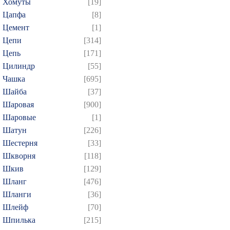
Хомуты
[19]
Цапфа
[8]
Цемент
[1]
Цепи
[314]
Цепь
[171]
Цилиндр
[55]
Чашка
[695]
Шайба
[37]
Шаровая
[900]
Шаровые
[1]
Шатун
[226]
Шестерня
[33]
Шкворня
[118]
Шкив
[129]
Шланг
[476]
Шланги
[36]
Шлейф
[70]
Шпилька
[215]