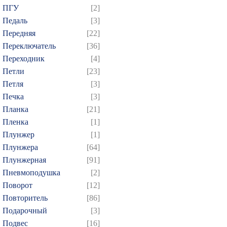
ПГУ
[2]
Педаль
[3]
Передняя
[22]
Переключатель
[36]
Переходник
[4]
Петли
[23]
Петля
[3]
Печка
[3]
Планка
[21]
Пленка
[1]
Плунжер
[1]
Плунжера
[64]
Плунжерная
[91]
Пневмоподушка
[2]
Поворот
[12]
Повторитель
[86]
Подарочный
[3]
Подвес
[16]