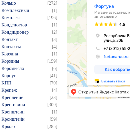
75
76
77
78
79
Кольцо
[272]
Комплексный
[1]
93
94
95
96
97
Комплект
[196]
109
110
111
112
1
Конденсатор
[1]
124
125
126
127
1
Кондиционер
[2]
139
140
141
142
1
Контакт
[3]
154
155
156
157
1
Контакты
[4]
Корзина
[1]
169
170
171
172
1
Корзины
[159]
184
185
186
187
1
Коромысло
[6]
199
200
201
202
2
Корпус
[41]
214
215
216
217
2
КПП
[70]
229
230
231
232
2
Крепеж
[4]
Крепление
[23]
244
245
246
247
2
Крестовина
[309]
259
260
261
262
2
Кронштеин
[1]
274
275
276
277
2
Кронштейн
[59]
289
290
291
292
2
Крыло
[285]