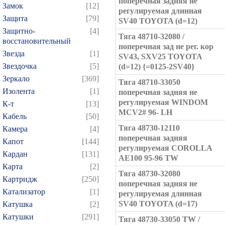
поперечная задняя не
Замок
[12]
регулируемая длинная
Защита
[79]
SV40 TOYOTA (d=12)
Защитно-
[4]
Тяга 48710-32080 /
восстановительный
поперечная зад не рег. кор
Звезда
[1]
SV43, SXV25 TOYOTA
Звездочка
[5]
(d=12) {=0125-2SV40}
Зеркало
[369]
Тяга 48710-33050
Изолента
[1]
поперечная задняя не
регулируемая WINDOM
К-т
[13]
MCV2# 96- LH
Кабель
[50]
Тяга 48730-12110
Камера
[4]
поперечная задняя
Капот
[144]
регулируемая COROLLA
Кардан
[131]
AE100 95-96 TW
Карта
[2]
Тяга 48730-32080
Картридж
[250]
поперечная задняя не
Катализатор
[1]
регулируемая длинная
SV40 TOYOTA (d=17)
Катушка
[2]
Катушки
[291]
Тяга 48730-33050 TW /