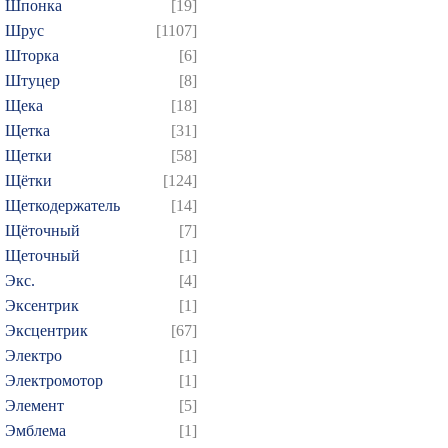
Шпонка
[19]
Шрус
[1107]
Шторка
[6]
Штуцер
[8]
Щека
[18]
Щетка
[31]
Щетки
[58]
Щётки
[124]
Щеткодержатель
[14]
Щёточный
[7]
Щеточный
[1]
Экс.
[4]
Эксентрик
[1]
Эксцентрик
[67]
Электро
[1]
Электромотор
[1]
Элемент
[5]
Эмблема
[1]