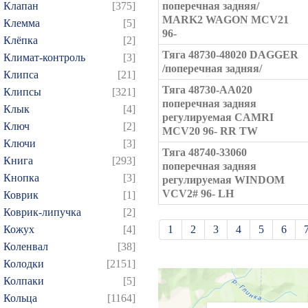
Клапан
[375]
поперечная задняя/
MARK2 WAGON MCV21
Клемма
[5]
96-
Клёпка
[2]
Тяга 48730-48020 DAGGER
Климат-контроль
[3]
/поперечная задняя/
Клипса
[21]
Тяга 48730-AA020
Клипсы
[321]
поперечная задняя
Клык
[4]
регулируемая CAMRI
Ключ
[2]
MCV20 96- RR TW
Ключи
[3]
Тяга 48740-33060
Книга
[293]
поперечная задняя
Кнопка
[3]
регулируемая WINDOM
VCV2# 96- LH
Коврик
[1]
Коврик-липучка
[2]
Кожух
[4]
1
2
3
4
5
6
Коленвал
[38]
21
22
23
24
25
Колодки
[2151]
39
40
41
42
43
Колпаки
[5]
57
58
59
60
61
Кольца
[1164]