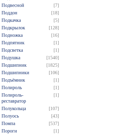
Подвесной
[7]
Поддон
[18]
Подкачка
[5]
Подкрылок
[128]
Подножка
[16]
Подпятник
[1]
Подсветка
[1]
Подушка
[1540]
Подшипник
[1825]
Подшипники
[106]
Подъёмник
[1]
Полироль
[1]
Полироль-
[1]
реставратор
Полукольца
[107]
Полуось
[43]
Помпа
[537]
Пороги
[1]