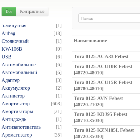
Все
Контрактные
5-минутная
[1]
Airbag
[18]
Наименование
Cтояночный
[1]
KW-106B
[0]
Тяга 0125-ACA33 Febest
USB
[6]
Автомобильное
[6]
Тяга 0125-ACU10R Febest
Автомобильный
[6]
[48720-48010]
Адаптер
[3]
Тяга 0125-ACU15R Febest
Аккумулятор
[2]
[48780-48010]
Активатор
[1]
Тяга 0125-AVN Febest
Амортизатор
[608]
[48720-21020]
Амортизаторы
[21]
Тяга 0125-KDJ95 Febest
Антидождь
[1]
[48710-35030]
Антизапотеватель
[1]
Тяга 0125-KZN185L Febest
Ароматизатор
[35]
[48720-35030]