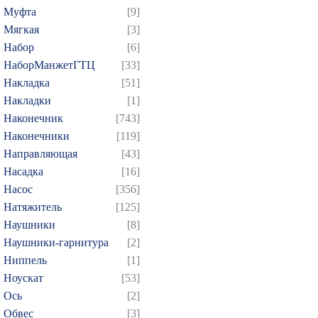
754
755
756
757
7
Муфта
[9]
Мягкая
[3]
769
770
771
772
7
Набор
[6]
784
785
786
787
7
НаборМанжетГТЦ
[33]
799
800
801
802
8
Накладка
[51]
814
815
816
817
8
Накладки
[1]
829
830
831
832
8
Наконечник
[743]
Наконечники
[119]
844
845
846
847
8
Направляющая
[43]
859
860
861
862
8
Насадка
[16]
874
Насос
[356]
Натяжитель
[125]
Наушники
[8]
Наушники-гарнитура
[2]
Ниппель
[1]
Ноускат
[53]
Оcь
[2]
Обвес
[3]