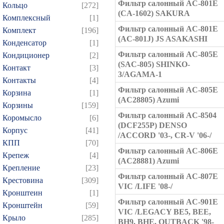
Фильтр салонный AC-801E
Кольцо
[272]
(CA-1602) SAKURA
Комплексный
[1]
Фильтр салонный AC-801E
Комплект
[196]
(AC-801J) JS ASAKASHI
Конденсатор
[1]
Фильтр салонный AC-805E
Кондиционер
[2]
(SAC-805) SHINKO-
Контакт
[3]
3/AGAMA-1
Контакты
[4]
Фильтр салонный AC-805E
Корзина
[1]
(AC28805) Azumi
Корзины
[159]
Фильтр салонный AC-8504
Коромысло
[6]
(DCF255P) DENSO
Корпус
[41]
/ACCORD '03-, CR-V '06-/
КПП
[70]
Фильтр салонный AC-806E
Крепеж
[4]
(AC28881) Azumi
Крепление
[23]
Фильтр салонный AC-807E
Крестовина
[309]
VIC /LIFE '08-/
Кронштеин
[1]
Фильтр салонный AC-901E
Кронштейн
[59]
VIC /LEGACY BE5, BEE,
Крыло
[285]
BH9, BHE, OUTBACK '98-