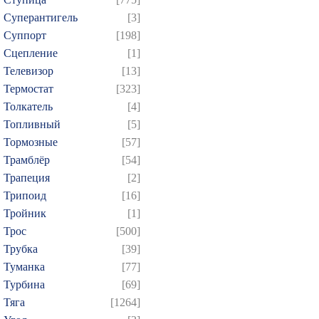
Суперантигель
[3]
Суппорт
[198]
Сцепление
[1]
Телевизор
[13]
Термостат
[323]
Толкатель
[4]
Топливный
[5]
Тормозные
[57]
Трамблёр
[54]
Трапеция
[2]
Трипоид
[16]
Тройник
[1]
Трос
[500]
Трубка
[39]
Туманка
[77]
Турбина
[69]
Тяга
[1264]