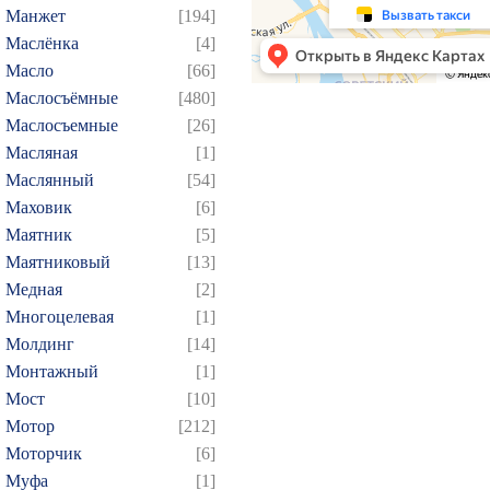
214
215
216
217
2
Манжет
[194]
Маслёнка
[4]
229
230
231
232
2
Масло
[66]
244
245
246
247
2
Маслосъёмные
[480]
259
260
261
262
2
Маслосъемные
[26]
274
275
276
277
2
Масляная
[1]
289
290
291
292
2
Маслянный
[54]
Маховик
[6]
304
305
306
307
3
Маятник
[5]
319
320
321
322
3
Маятниковый
[13]
334
335
336
337
3
Медная
[2]
349
350
351
352
3
Многоцелевая
[1]
364
365
366
367
3
Молдинг
[14]
Монтажный
[1]
379
380
381
382
3
Мост
[10]
394
395
396
397
3
Мотор
[212]
409
410
411
412
4
Моторчик
[6]
424
425
426
427
4
Муфа
[1]