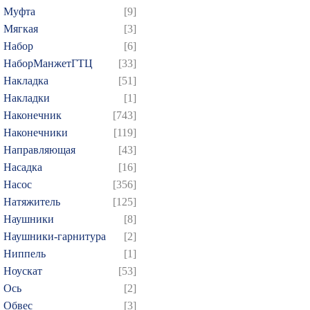
439
440
441
442
4
Муфта
[9]
Мягкая
[3]
454
455
456
457
4
Набор
[6]
469
470
471
472
4
НаборМанжетГТЦ
[33]
484
485
486
487
4
Накладка
[51]
499
500
501
502
5
Накладки
[1]
514
515
516
517
5
Наконечник
[743]
Наконечники
[119]
529
530
531
532
5
Направляющая
[43]
544
545
546
547
5
Насадка
[16]
559
560
561
562
5
Насос
[356]
574
575
576
577
5
Натяжитель
[125]
589
590
591
592
5
Наушники
[8]
Наушники-гарнитура
[2]
604
605
606
607
6
Ниппель
[1]
619
620
621
622
6
Ноускат
[53]
634
635
636
637
6
Оcь
[2]
649
650
651
652
6
Обвес
[3]