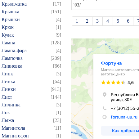
Крыльчатка
[17]
'03/
Крышка
[151]
Крышки
[4]
1
2
3
4
5
6
Крюк
[1]
21
22
23
24
25
Кулак
[9]
39
40
41
42
43
Лампа
[128]
57
58
59
60
61
Лампа-фара
[4]
Лампочка
[209]
75
76
77
78
79
Ливневка
[66]
93
94
95
96
97
Линк
[3]
109
110
111
112
1
Линка
[64]
124
125
126
127
1
Линки
[913]
139
140
141
142
1
Лист
[144]
Личинка
[3]
154
155
156
157
1
Лок
[1]
169
170
171
172
1
Лыжа
[23]
184
185
186
187
1
Магнитола
[11]
199
200
201
202
2
Магнитофон
[1]