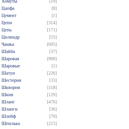
Хомуты
[19]
Цапфа
[8]
Цемент
[1]
Цепи
[314]
Цепь
[171]
Цилиндр
[55]
Чашка
[695]
Шайба
[37]
Шаровая
[900]
Шаровые
[1]
Шатун
[226]
Шестерня
[33]
Шкворня
[118]
Шкив
[129]
Шланг
[476]
Шланги
[36]
Шлейф
[70]
Шпилька
[215]