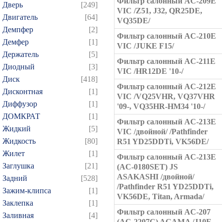
Фильтр салонный AC-209E
Дверь
[249]
VIC /Z51, J32, QR25DE,
Двигатель
[64]
VQ35DE/
Демпфер
[2]
Фильтр салонный AC-210E
Демфер
[1]
VIC /JUKE F15/
Держатель
[5]
Фильтр салонный AC-211E
Диодный
[3]
VIC /HR12DE '10-/
Диск
[418]
Фильтр салонный AC-212E
Дисконтная
[1]
VIC /VQ25VHR, VQ37VHR
Диффузор
[1]
'09-, VQ35HR-HM34 '10-/
ДОМКРАТ
[1]
Фильтр салонный AC-213E
Жидкий
[5]
VIC /двойной/ /Pathfinder
Жидкость
[80]
R51 YD25DDTi, VK56DE/
Жилет
[1]
Фильтр салонный AC-213E
Заглушка
[21]
(AC-0180SET) JS
ASAKASHI /двойной/
Задний
[528]
/Pathfinder R51 YD25DDTi,
Зажим-клипса
[1]
VK56DE, Titan, Armada/
Заклепка
[1]
Фильтр салонный AC-207
Заливная
[4]
(AC-2207C) AGAMA /J10E,