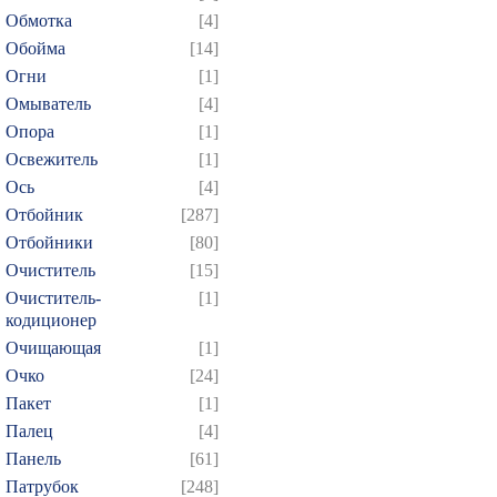
664
665
666
667
6
Обмотка
[4]
Обойма
[14]
679
680
681
682
6
Огни
[1]
694
695
696
697
6
Омыватель
[4]
709
710
711
712
7
Опора
[1]
724
725
726
727
7
Освежитель
[1]
739
740
741
742
7
Ось
[4]
Отбойник
[287]
754
755
756
757
7
Отбойники
[80]
769
770
771
772
7
Очиститель
[15]
784
785
786
787
7
Очиститель-
[1]
799
800
801
802
8
кодиционер
Очищающая
[1]
814
815
816
817
8
Очко
[24]
829
830
831
832
8
Пакет
[1]
844
845
846
847
8
Палец
[4]
859
860
861
862
8
Панель
[61]
874
Патрубок
[248]