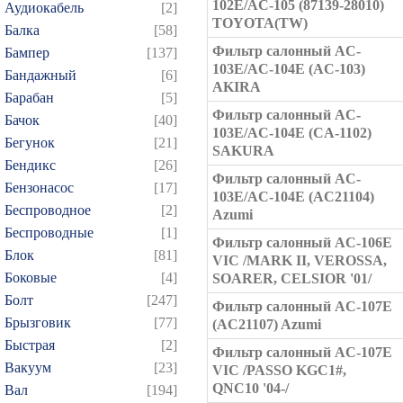
102E/AC-105 (87139-28010)
Аудиокабель
[2]
TOYOTA(TW)
Балка
[58]
Фильтр салонный AC-
Бампер
[137]
103E/AC-104E (AC-103)
Бандажный
[6]
AKIRA
Барабан
[5]
Фильтр салонный AC-
Бачок
[40]
103E/AC-104E (CA-1102)
Бегунок
[21]
SAKURA
Бендикс
[26]
Фильтр салонный AC-
Бензонасос
[17]
103E/AC-104E (AC21104)
Беспроводное
[2]
Azumi
Беспроводные
[1]
Фильтр салонный AC-106E
Блок
[81]
VIC /MARK II, VEROSSA,
Боковые
[4]
SOARER, CELSIOR '01/
Болт
[247]
Фильтр салонный AC-107E
Брызговик
[77]
(AC21107) Azumi
Быстрая
[2]
Фильтр салонный AC-107E
Вакуум
[23]
VIC /PASSO KGC1#,
QNC10 '04-/
Вал
[194]