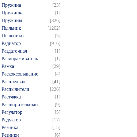
Пружина
[23]
Пружинка
[1]
Пружины
[326]
Пыльник
[1202]
Пыльники
[5]
Радиатор
[916]
Раздаточная
[1]
Размораживатель
[1]
Рамка
[29]
Раскоксовывание
[4]
Распредвал
[41]
Распылители
[226]
Растяжка
[1]
Расширительный
[9]
Регулятор
[5]
Редуктор
[17]
Резинка
[15]
Резинки
[6]