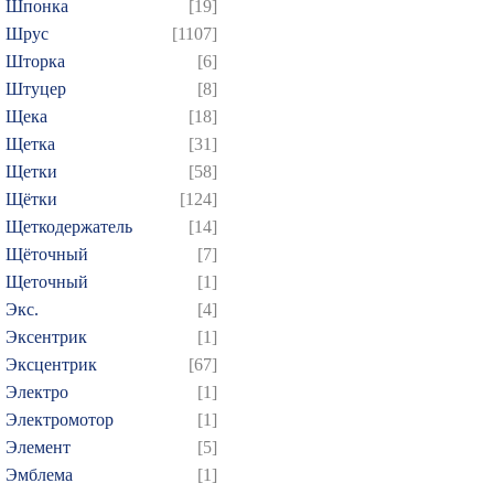
Шпонка
[19]
Шрус
[1107]
Шторка
[6]
Штуцер
[8]
Щека
[18]
Щетка
[31]
Щетки
[58]
Щётки
[124]
Щеткодержатель
[14]
Щёточный
[7]
Щеточный
[1]
Экс.
[4]
Эксентрик
[1]
Эксцентрик
[67]
Электро
[1]
Электромотор
[1]
Элемент
[5]
Эмблема
[1]