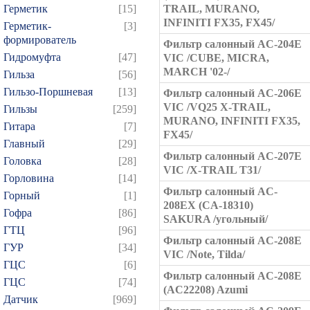
Герметик
[15]
TRAIL, MURANO,
INFINITI FX35, FX45/
Герметик-
[3]
формирователь
Фильтр салонный AC-204E
Гидромуфта
[47]
VIC /CUBE, MICRA,
MARCH '02-/
Гильза
[56]
Гильзо-Поршневая
[13]
Фильтр салонный AC-206E
VIC /VQ25 X-TRAIL,
Гильзы
[259]
MURANO, INFINITI FX35,
Гитара
[7]
FX45/
Главный
[29]
Фильтр салонный AC-207E
Головка
[28]
VIC /X-TRAIL T31/
Горловина
[14]
Фильтр салонный AC-
Горный
[1]
208EX (CA-18310)
Гофра
[86]
SAKURA /угольный/
ГТЦ
[96]
Фильтр салонный AC-208E
ГУР
[34]
VIC /Note, Tilda/
ГЦC
[6]
Фильтр салонный AC-208E
ГЦС
[74]
(AC22208) Azumi
Датчик
[969]