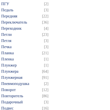
ПГУ
[2]
Педаль
[3]
Передняя
[22]
Переключатель
[36]
Переходник
[4]
Петли
[23]
Петля
[3]
Печка
[3]
Планка
[21]
Пленка
[1]
Плунжер
[1]
Плунжера
[64]
Плунжерная
[91]
Пневмоподушка
[2]
Поворот
[12]
Повторитель
[86]
Подарочный
[3]
Подвес
[16]