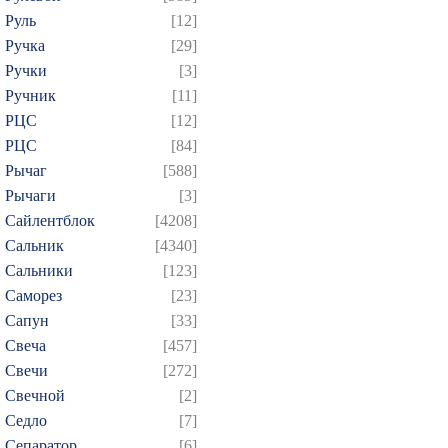
Руль
[12]
Ручка
[29]
Ручки
[3]
Ручник
[11]
РЦC
[12]
РЦС
[84]
Рычаг
[588]
Рычаги
[3]
Сайлентблок
[4208]
Сальник
[4340]
Сальники
[123]
Саморез
[23]
Сапун
[33]
Свеча
[457]
Свечи
[272]
Свечной
[2]
Седло
[7]
Сепаратор
[6]