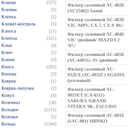
Клапан
[375]
Фильтр салонный AC-402E
Клемма
[5]
(AC25402) Azumi
Клёпка
[2]
Фильтр салонный AC-403E
Климат-контроль
[3]
VIC /MPV, CX-7, CX-9 '06-/
Клипса
[21]
Фильтр салонный AC-404E
Клипсы
[321]
VIC /двойной/ /MAZDA 2
Клык
[4]
'07-/
Ключ
[2]
Фильтр салонный AC-405E
Ключи
[3]
(AC-4405S) /JS /двойной/
Книга
[293]
Фильтр салонный AC-
Кнопка
[3]
932EX (AC-4932C) AGAMA
(угольный)
Коврик
[1]
Коврик-липучка
[2]
Фильтр салонный AC-
981SET (CA-6511)
Кожух
[4]
SAKURA /GRAND
Коленвал
[38]
VITARA '98-, ESCUDO/
Колодки
[2151]
Фильтр салонный AC-801E
Колпаки
[5]
(SAC-801) SHINKO
Кольца
[1164]