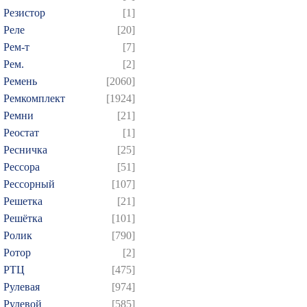
Резистор
[1]
Реле
[20]
Рем-т
[7]
Рем.
[2]
Ремень
[2060]
Ремкомплект
[1924]
Ремни
[21]
Реостат
[1]
Ресничка
[25]
Рессора
[51]
Рессорный
[107]
Решетка
[21]
Решётка
[101]
Ролик
[790]
Ротор
[2]
РТЦ
[475]
Рулевая
[974]
Рулевой
[585]