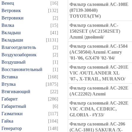
Венец
[16]
Фильтр салонный AC-108E
(87139-30040)
Ветровик
[132]
TOYOTA(TW)
Ветровики
[2]
Вилка
[15]
Фильтр салонный AC-
1502SET (AC21502SET)
Вкладыш
[41]
Azumi /двойной/
Вкладыши
[1131]
Фильтр салонный AC-1504
Влагоотделитель
[2]
(AC50504) Azumi /Camry
Воздухозаборник
[2]
'01-'06, GX470 '02-'04/
Воздушный
[1]
Фильтр салонный AC-201E
Восстановительный
[1]
VIC /OUTLANDER XL
Вставка
[168]
'07-, X-TRAIL, MURANO/
Втулка
[1875]
Фильтр салонный AC-202E
Втягивающий
[22]
(AC22202) Azumi
Габарит
[286]
Фильтр салонный AC-202E
Габаритный
[6]
VIC /CIMA, CEDRIC,
Газматики
[117]
GLORIA - #Y33/
Гайка
[104]
Фильтр салонный AC-206
Генератор
[148]
(CAC-1801) SAKURA /X-