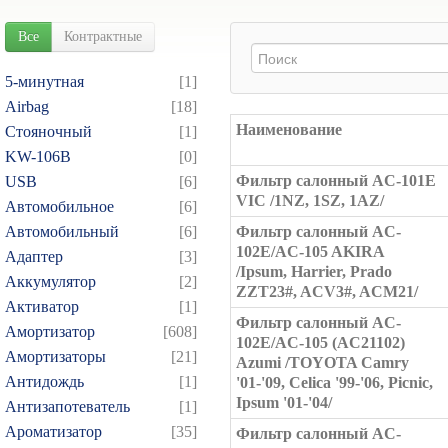
Все
Контрактные
5-минутная
[1]
Airbag
[18]
Наименование
Cтояночный
[1]
KW-106B
[0]
Фильтр салонный AC-101E
USB
[6]
VIC /1NZ, 1SZ, 1AZ/
Автомобильное
[6]
Автомобильный
[6]
Фильтр салонный AC-
102E/AC-105 AKIRA
Адаптер
[3]
/Ipsum, Harrier, Prado
Аккумулятор
[2]
ZZT23#, ACV3#, ACM21/
Активатор
[1]
Фильтр салонный AC-
Амортизатор
[608]
102E/AC-105 (AC21102)
Амортизаторы
[21]
Azumi /TOYOTA Camry
Антидождь
[1]
'01-'09, Celica '99-'06, Picnic,
Ipsum '01-'04/
Антизапотеватель
[1]
Ароматизатор
[35]
Фильтр салонный AC-