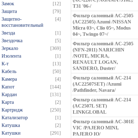
Замок
[12]
T31 '06-/
Защита
[79]
Фильтр салонный AC-2505
Защитно-
[4]
(AC22505) Azumi /NISSAN
восстановительный
Micra 03~, Clio 05~, Modus
Звезда
[1]
04~, Twingo 07~/
Звездочка
[5]
Фильтр салонный AC-2505
Зеркало
[369]
(NFN-2011) NARICHIN
Изолента
[1]
/NOTE, MICRA,
RENAULT LOGAN,
К-т
[13]
SANDERO, Duster/
Кабель
[50]
Фильтр салонный AC-214
Камера
[4]
(AC22507SET) /Azumi
Капот
[144]
/Pathfinder, Navara/
Кардан
[131]
Фильтр салонный AC-214
Карта
[2]
(AC2507L SET)
Картридж
[250]
LINKGLOBAL
Катализатор
[1]
Фильтр салонный AC-301E
Катушка
[2]
VIC /PAJERO MINI,
Катушки
[291]
PAJERO IO/