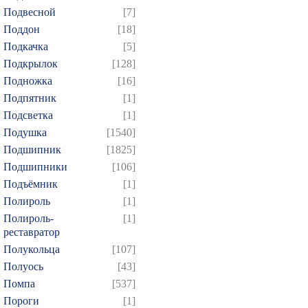
Подвесной
[7]
Поддон
[18]
Подкачка
[5]
Подкрылок
[128]
Подножка
[16]
Подпятник
[1]
Подсветка
[1]
Подушка
[1540]
Подшипник
[1825]
Подшипники
[106]
Подъёмник
[1]
Полироль
[1]
Полироль-
[1]
реставратор
Полукольца
[107]
Полуось
[43]
Помпа
[537]
Пороги
[1]