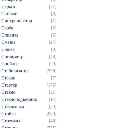
Серьга
[27]
Сетевое
[6]
Синхронизатор
[1]
Скоба
[4]
Сливная
[6]
Смазка
[24]
Сошка
[8]
Спидометр
[48]
Спойлер
[29]
Стабилизатор
[596]
Стакан
[7]
Стартер
[176]
Стекло
[11]
Стеклоподъемник
[12]
Стёклышко
[20]
Стойка
[969]
Стремянка
[46]
Ступица
[775]