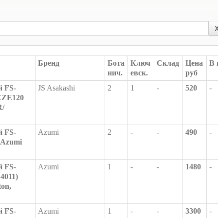
Бренд
Бота
Ключ
Склад
Цена
В 
нич.
евск.
руб
 FS-
JS Asakashi
2
1
-
520
-
/ZZE120
R/
 FS-
Azumi
2
-
-
490
-
 Azumi
 FS-
Azumi
1
-
-
1480
-
4011)
ton,
 FS-
Azumi
1
-
-
3300
-