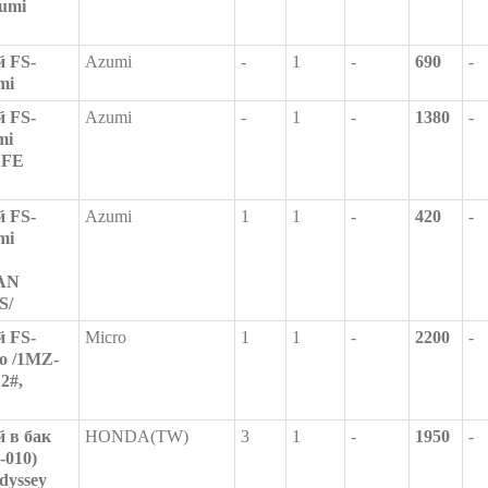
zumi
 FS-
Azumi
-
1
-
690
-
mi
 FS-
Azumi
-
1
-
1380
-
mi
AFE
 FS-
Azumi
1
1
-
420
-
mi
AN
S/
 FS-
Micro
1
1
-
2200
-
ro /1MZ-
2#,
 в бак
HONDA(TW)
3
1
-
1950
-
-010)
Odyssey