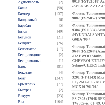
8018 (FST21018) A
Аудиокабель
[2]
/AVENSIS AZT251/
Балка
[58]
Фильтр Топливный
Бампер
[137]
9087 (FS25052) Azu
Бандажный
[6]
Фильтр Топливный
Барабан
[5]
9304 (FS11304) Azu
Бачок
[40]
/HYUNDAI SANT
Бегунок
[21]
G6BA '00-/
Бендикс
[26]
Фильтр Топливный
Бензонасос
[17]
9644 (FS12644) Azu
Беспроводное
[2]
/DAEWOO Matiz,
Беспроводные
[1]
CHEVROLET/LIF
Solano/CHERY Indi
Блок
[81]
Боковые
[4]
Фильтр Топливный
3201 (FT-1143) Mic
Болт
[247]
FE, 2MZ-FE - MCV
Брызговик
[77]
MCX10 '96-'01/
Быстрая
[2]
Фильтр Топливный
Вакуум
[23]
FS-7303 (17048-SFE
Вал
[194]
TW /Civic '01-'09, 