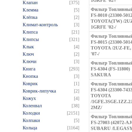
1GRFE '02-/
Клапан
[375]
Фильтр Топливный
Клемма
[5]
FS-8010 (23300-501
Клёпка
[2]
TOYOTA(TW) /2UZ
Климат-контроль
[3]
1GRFE '02-/
Клипса
[21]
Фильтр Топливный
Клипсы
[321]
FS-8015 (23300-501
Клык
[4]
TOYOTA /2UZ-FE,
'07-/
Ключ
[2]
Ключи
[3]
Фильтр Топливный
Книга
[293]
FS-6304 (FS-11800)
SAKURA
Кнопка
[3]
Коврик
[1]
Фильтр Топливный
FS-6304 (23300-743
Коврик-липучка
[2]
TOYOTA
Кожух
[4]
/1GFE.3SGE.1ZZ.2
Коленвал
[38]
2MZ/
Колодки
[2151]
Фильтр Топливный
Колпаки
[5]
FS-27003 (42072-AJ
Кольца
[1164]
SUBARU /LEGASY '