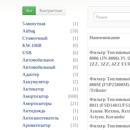
Все
Контрактные
5-минутная
[1]
Airbag
[18]
Наименование
Cтояночный
[1]
KW-106B
[0]
Фильтр Топливный
USB
[6]
8006 (JN-8006) JS 
Автомобильное
[6]
2ZZ, 3ZZ, 4ZZ EU
Автомобильный
[6]
Адаптер
[3]
Фильтр Топливный
Аккумулятор
[2]
800M (FSP25800M)
Активатор
[1]
/Tribute/
Амортизатор
[608]
Фильтр Топливный
Амортизаторы
[21]
8011 (FSD14011/FS1
Антидождь
[1]
Azumi /Rexton, Rex
Actyon, Korando/
Антизапотеватель
[1]
Ароматизатор
[35]
Фильтр Топливный