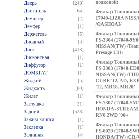
подковой)
Дверь
[249]
Двигатель
[64]
Фильтр Топливный
17040-1JZ0A NISS
Демпфер
[2]
/QASHQAI/
Демфер
[1]
Фильтр Топливный
Держатель
[5]
FS-3304 (17040-9Y0
Диодный
[3]
NISSAN(TW) /Teana
Диск
[418]
Presage U31/
Дисконтная
[1]
Фильтр Топливный
Диффузор
[1]
FS-3303 (17040-ED8
ДОМКРАТ
[1]
NISSAN(TW) /TIID
Жидкий
[5]
CUBE '12, AD, EX
'12, MR18, MR20/
Жидкость
[80]
Жилет
[1]
Фильтр Топливный
FS-7307 (17048-SM
Заглушка
[21]
HONDA /STREAM 
Задний
[528]
RN8 2WD '06-/
Зажим-клипса
[1]
Фильтр Топливный
Заклепка
[1]
FS-8020 (17048-SW
Заливная
[4]
HONDA(TW) /CR-