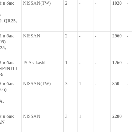
 в бак
NISSAN(TW)
2
-
-
1020
-
)
, QR25,
 в бак
NISSAN
2
-
-
2960
-
05)
25,
 в бак
JS Asakashi
1
-
-
1260
-
INFINITI
3/
 в бак
NISSAN(TW)
3
1
-
850
-
05)
A,
 в бак
NISSAN
3
1
-
2280
-
AN