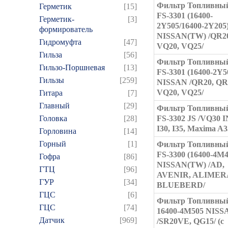
Фильтр Топливный
Герметик
[15]
FS-3301 (16400-
Герметик-
[3]
2Y505/16400-2Y205
формирователь
NISSAN(TW) /QR20
Гидромуфта
[47]
VQ20, VQ25/
Гильза
[56]
Фильтр Топливный
Гильзо-Поршневая
[13]
FS-3301 (16400-2Y5
Гильзы
[259]
NISSAN /QR20, QR
VQ20, VQ25/
Гитара
[7]
Главный
[29]
Фильтр Топливный
Головка
[28]
FS-3302 JS /VQ30 
I30, I35, Maxima A3
Горловина
[14]
Горный
[1]
Фильтр Топливный
FS-3300 (16400-4M4
Гофра
[86]
NISSAN(TW) /AD,
ГТЦ
[96]
AVENIR, ALIMER
ГУР
[34]
BLUEBERD/
ГЦC
[6]
Фильтр Топливный
ГЦС
[74]
16400-4M505 NISS
Датчик
[969]
/SR20VE, QG15/ (с