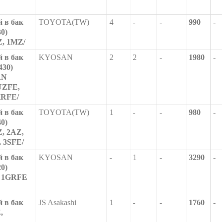
 в бак
TOYOTA(TW)
4
-
-
990
-
30)
, 1MZ/
 в бак
KYOSAN
2
2
-
1980
-
430)
AN
UZFE,
KRFE/
 в бак
TOYOTA(TW)
1
-
-
980
-
40)
, 2AZ,
 3SFE/
 в бак
KYOSAN
-
1
-
3290
-
20)
 1GRFE
 в бак
JS Asakashi
1
-
-
1760
-
,