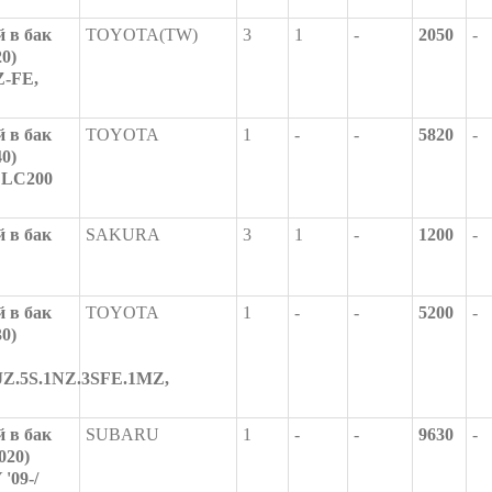
 в бак
TOYOTA(TW)
3
1
-
2050
-
20)
-FE,
 в бак
TOYOTA
1
-
-
5820
-
40)
 LC200
 в бак
SAKURA
3
1
-
1200
-
 в бак
TOYOTA
1
-
-
5200
-
30)
JZ.5S.1NZ.3SFE.1MZ,
 в бак
SUBARU
1
-
-
9630
-
020)
09-/