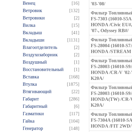
Венец
[16]
'03-'08/
Ветровик
[132]
Фильтр Топливный
Ветровики
[2]
FS-7303 (16010-S5A
HONDA /Civic EU#
Вилка
[15]
'07-, Odyssey RB#/
Вкладыш
[41]
Фильтр Топливный
Вкладыши
[1131]
FS-28004 (16010-S7
Влагоотделитель
[2]
HONDA /STREAM '0
Воздухозаборник
[2]
Фильтр Топливный
Воздушный
[1]
FS-28003 (16010-S9
Восстановительный
[1]
HONDA /CR-V '02-
Вставка
[168]
K20A/
Втулка
[1875]
Фильтр Топливный
Втягивающий
[22]
FS-28003 (16010-S9
Габарит
[286]
HONDA(TW) /CR-V 
K20A/
Габаритный
[6]
Газматики
[117]
Фильтр Топливный
FS-7304A (16010-S
Гайка
[104]
HONDA /FIT 2WD/
Генератор
[148]