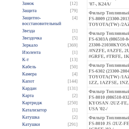
Замок
[12]
'07-, K24A/
Защита
[79]
Фильтр Топливный
Защитно-
[4]
FS-8009 (23300-201
восстановительный
TOYOTA(TW) /2AZ
Звезда
[1]
Фильтр Топливный
Звездочка
[5]
FS-6303A (086510-0
23300-21030KYOS
Зеркало
[369]
/#NZFE, #AZFE, 2
Изолента
[1]
#GRFE, #TRFE, 1
К-т
[13]
Фильтр Топливный
Кабель
[50]
FS-6302 (23300-280
Камера
[4]
TOYOTA(TW) /1AZ
Капот
[144]
1ZZ, 1AZFSE, 1NZ,
Кардан
[131]
Фильтр Топливный
Карта
[2]
FS-8010 (086510-03
Картридж
[250]
KYOSAN /2UZ-FE,
USA '02-/
Катализатор
[1]
Катушка
[2]
Фильтр Топливный
FS-8010 JS /2UZ-FE
Катушки
[291]