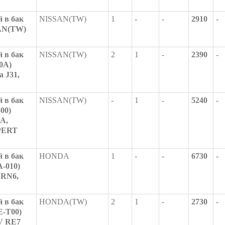
 в бак
NISSAN(TW)
1
-
-
2910
-
AN(TW)
 в бак
NISSAN(TW)
2
1
-
2390
-
0A)
 J31,
 в бак
NISSAN(TW)
-
1
-
5240
-
00)
A,
PERT
 в бак
HONDA
1
-
-
6730
-
A-010)
RN6,
 в бак
HONDA(TW)
2
1
-
2730
-
E-T00)
V RE7