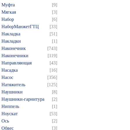
409
410
411
412
4
Муфта
[9]
Мягкая
[3]
424
425
426
427
4
Набор
[6]
439
440
441
442
4
НаборМанжетГТЦ
[33]
454
455
456
457
4
Накладка
[51]
469
470
471
472
4
Накладки
[1]
484
485
486
487
4
Наконечник
[743]
Наконечники
[119]
499
500
501
502
5
Направляющая
[43]
514
515
516
517
5
Насадка
[16]
529
530
531
532
5
Насос
[356]
544
545
546
547
5
Натяжитель
[125]
559
560
561
562
5
Наушники
[8]
Наушники-гарнитура
[2]
574
575
576
577
5
Ниппель
[1]
589
590
591
592
5
Ноускат
[53]
604
605
606
607
6
Оcь
[2]
619
620
621
622
6
Обвес
[3]