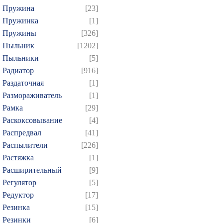
Пружина
[23]
Пружинка
[1]
Пружины
[326]
Пыльник
[1202]
Пыльники
[5]
Радиатор
[916]
Раздаточная
[1]
Размораживатель
[1]
Рамка
[29]
Раскоксовывание
[4]
Распредвал
[41]
Распылители
[226]
Растяжка
[1]
Расширительный
[9]
Регулятор
[5]
Редуктор
[17]
Резинка
[15]
Резинки
[6]