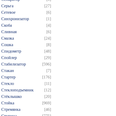
Серьга
[27]
Сетевое
[6]
Синхронизатор
[1]
Скоба
[4]
Сливная
[6]
Смазка
[24]
Сошка
[8]
Спидометр
[48]
Спойлер
[29]
Стабилизатор
[596]
Стакан
[7]
Стартер
[176]
Стекло
[11]
Стеклоподъемник
[12]
Стёклышко
[20]
Стойка
[969]
Стремянка
[46]
Ступица
[775]