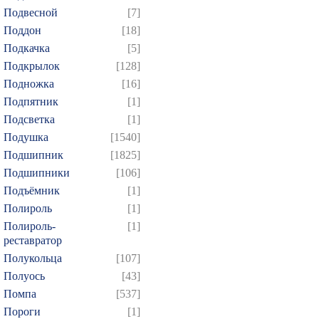
Подвесной
[7]
Поддон
[18]
Подкачка
[5]
Подкрылок
[128]
Подножка
[16]
Подпятник
[1]
Подсветка
[1]
Подушка
[1540]
Подшипник
[1825]
Подшипники
[106]
Подъёмник
[1]
Полироль
[1]
Полироль-
[1]
реставратор
Полукольца
[107]
Полуось
[43]
Помпа
[537]
Пороги
[1]