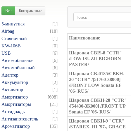
Все
Контрактные
5-минутная
[1]
Airbag
[18]
Наименование
Cтояночный
[1]
KW-106B
[0]
Шаровая CBIS-8 "CTR"
USB
[6]
/LOW ISUZU BIGHORN
Автомобильное
[6]
FASTER/
Автомобильный
[6]
Шаровая CB-0185/CBKH-
Адаптер
[3]
20 "CTR" /[51760-38000]
Аккумулятор
[2]
/FRONT LOW Sonata EF
Активатор
[1]
'06- RUS/
Амортизатор
[608]
Шаровая CBKH-28 "CTR"
Амортизаторы
[21]
/[54430-3K000] /FRONT UP
Антидождь
[1]
Sonata EF '06- RUS/
Антизапотеватель
[1]
Шаровая CBKH-9 "CTR"
Ароматизатор
[35]
/STAREX, H1 '97-, GRACE