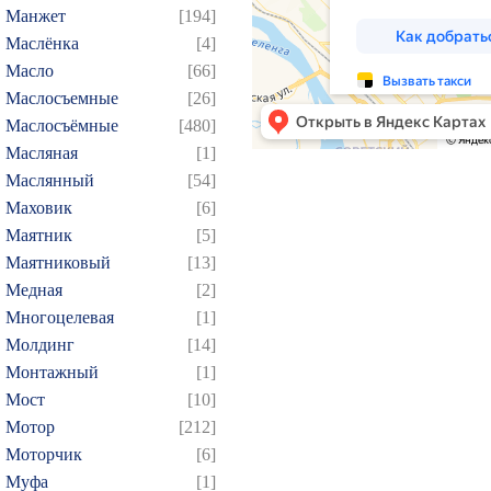
184
185
186
187
1
Манжет
[194]
Маслёнка
[4]
199
200
201
202
2
Масло
[66]
214
215
216
217
2
Маслосъемные
[26]
229
230
231
232
2
Маслосъёмные
[480]
244
245
246
247
2
Масляная
[1]
259
260
261
262
2
Маслянный
[54]
Маховик
[6]
274
275
276
277
2
Маятник
[5]
289
290
291
292
2
Маятниковый
[13]
304
305
306
307
3
Медная
[2]
319
320
321
322
3
Многоцелевая
[1]
334
335
336
337
3
Молдинг
[14]
Монтажный
[1]
349
350
351
352
3
Мост
[10]
364
365
366
367
3
Мотор
[212]
379
380
381
382
3
Моторчик
[6]
394
395
396
397
3
Муфа
[1]