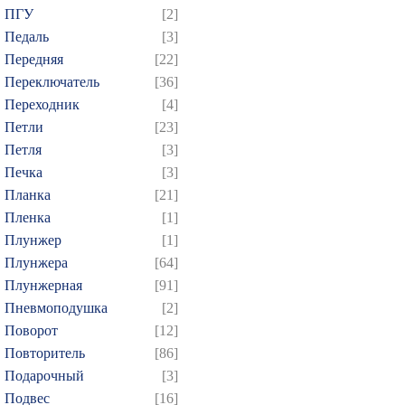
ПГУ
[2]
859
860
861
862
8
Педаль
[3]
874
Передняя
[22]
Переключатель
[36]
Переходник
[4]
Петли
[23]
Петля
[3]
Печка
[3]
Планка
[21]
Пленка
[1]
Плунжер
[1]
Плунжера
[64]
Плунжерная
[91]
Пневмоподушка
[2]
Поворот
[12]
Повторитель
[86]
Подарочный
[3]
Подвес
[16]