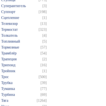
Суперантигель
[3]
Суппорт
[198]
Сцепление
[1]
Телевизор
[13]
Термостат
[323]
Толкатель
[4]
Топливный
[5]
Тормозные
[57]
Трамблёр
[54]
Трапеция
[2]
Трипоид
[16]
Тройник
[1]
Трос
[500]
Трубка
[39]
Туманка
[77]
Турбина
[69]
Тяга
[1264]