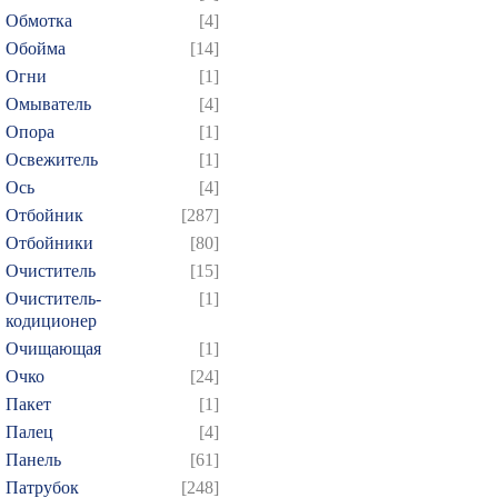
634
635
636
637
6
Обмотка
[4]
Обойма
[14]
649
650
651
652
6
Огни
[1]
664
665
666
667
6
Омыватель
[4]
679
680
681
682
6
Опора
[1]
694
695
696
697
6
Освежитель
[1]
709
710
711
712
7
Ось
[4]
Отбойник
[287]
724
725
726
727
7
Отбойники
[80]
739
740
741
742
7
Очиститель
[15]
754
755
756
757
7
Очиститель-
[1]
769
770
771
772
7
кодиционер
Очищающая
[1]
784
785
786
787
7
Очко
[24]
799
800
801
802
8
Пакет
[1]
814
815
816
817
8
Палец
[4]
829
830
831
832
8
Панель
[61]
844
845
846
847
8
Патрубок
[248]