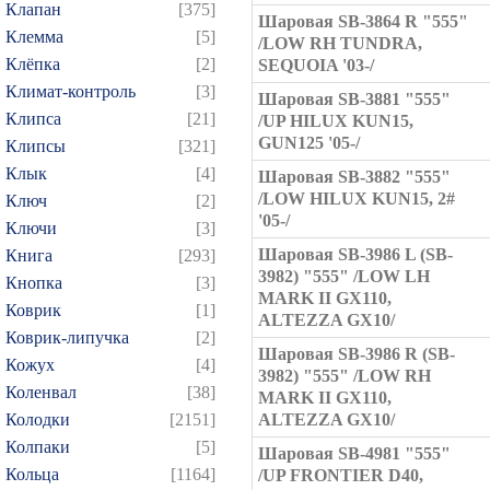
Клапан
[375]
Шаровая SB-3864 R "555"
Клемма
[5]
/LOW RH TUNDRA,
Клёпка
[2]
SEQUOIA '03-/
Климат-контроль
[3]
Шаровая SB-3881 "555"
Клипса
[21]
/UP HILUX KUN15,
GUN125 '05-/
Клипсы
[321]
Клык
[4]
Шаровая SB-3882 "555"
/LOW HILUX KUN15, 2#
Ключ
[2]
'05-/
Ключи
[3]
Шаровая SB-3986 L (SB-
Книга
[293]
3982) "555" /LOW LH
Кнопка
[3]
MARK II GX110,
Коврик
[1]
ALTEZZA GX10/
Коврик-липучка
[2]
Шаровая SB-3986 R (SB-
Кожух
[4]
3982) "555" /LOW RH
Коленвал
[38]
MARK II GX110,
Колодки
[2151]
ALTEZZA GX10/
Колпаки
[5]
Шаровая SB-4981 "555"
Кольца
[1164]
/UP FRONTIER D40,