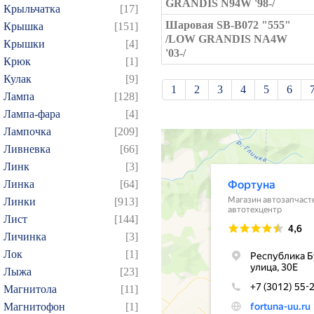
GRANDIS N94W '98-/
Крыльчатка
[17]
Шаровая SB-B072 "555"
Крышка
[151]
/LOW GRANDIS NA4W
Крышки
[4]
'03-/
Крюк
[1]
Кулак
[9]
1
2
3
4
5
6
Лампа
[128]
21
22
23
24
25
Лампа-фара
[4]
Лампочка
[209]
39
40
41
42
43
Ливневка
[66]
57
58
59
60
61
Линк
[3]
75
76
77
78
79
Линка
[64]
93
94
95
96
97
Линки
[913]
109
110
111
112
1
Лист
[144]
Личинка
[3]
124
125
126
127
1
Лок
[1]
139
140
141
142
1
Лыжа
[23]
154
155
156
157
1
Магнитола
[11]
169
170
171
172
1
Магнитофон
[1]