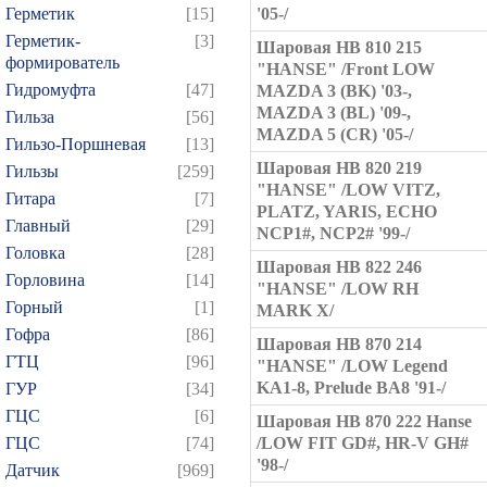
Герметик
[15]
'05-/
Герметик-
[3]
Шаровая HB 810 215
формирователь
"HANSE" /Front LOW
Гидромуфта
[47]
MAZDA 3 (BK) '03-,
MAZDA 3 (BL) '09-,
Гильза
[56]
MAZDA 5 (CR) '05-/
Гильзо-Поршневая
[13]
Шаровая HB 820 219
Гильзы
[259]
"HANSE" /LOW VITZ,
Гитара
[7]
PLATZ, YARIS, ECHO
Главный
[29]
NCP1#, NCP2# '99-/
Головка
[28]
Шаровая HB 822 246
Горловина
[14]
"HANSE" /LOW RH
Горный
[1]
MARK X/
Гофра
[86]
Шаровая HB 870 214
ГТЦ
[96]
"HANSE" /LOW Legend
KA1-8, Prelude BA8 '91-/
ГУР
[34]
ГЦC
[6]
Шаровая HB 870 222 Hanse
ГЦС
[74]
/LOW FIT GD#, HR-V GH#
'98-/
Датчик
[969]