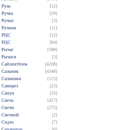
Руль
[12]
Ручка
[29]
Ручки
[3]
Ручник
[11]
РЦC
[12]
РЦС
[84]
Рычаг
[588]
Рычаги
[3]
Сайлентблок
[4208]
Сальник
[4340]
Сальники
[123]
Саморез
[23]
Сапун
[33]
Свеча
[457]
Свечи
[272]
Свечной
[2]
Седло
[7]
Сепаратор
[6]