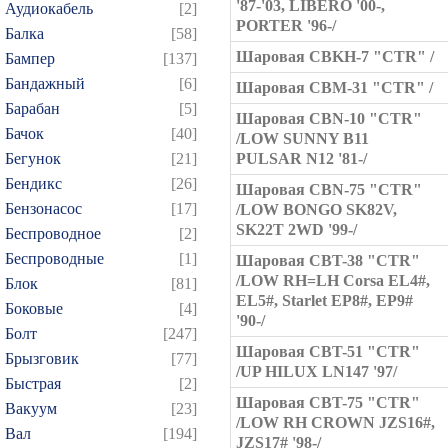
'87-'03, LIBERO '00-,
Аудиокабель
[2]
PORTER '96-/
Балка
[58]
Шаровая CBKH-7 "CTR" /
Бампер
[137]
Бандажный
[6]
Шаровая CBM-31 "CTR" /
Барабан
[5]
Шаровая CBN-10 "CTR"
Бачок
[40]
/LOW SUNNY B11
Бегунок
[21]
PULSAR N12 '81-/
Бендикс
[26]
Шаровая CBN-75 "CTR"
Бензонасос
[17]
/LOW BONGO SK82V,
SK22T 2WD '99-/
Беспроводное
[2]
Беспроводные
[1]
Шаровая CBT-38 "CTR"
/LOW RH=LH Corsa EL4#,
Блок
[81]
EL5#, Starlet EP8#, EP9#
Боковые
[4]
'90-/
Болт
[247]
Шаровая CBT-51 "CTR"
Брызговик
[77]
/UP HILUX LN147 '97/
Быстрая
[2]
Шаровая CBT-75 "CTR"
Вакуум
[23]
/LOW RH CROWN JZS16#,
Вал
[194]
JZS17# '98-/