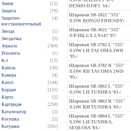
Замок
[12]
DEMIO DJ3FS '14-/
Защита
[79]
Шаровая SB-1822 "555"
Защитно-
[4]
/LOW BONGO FRIENDY/
восстановительный
Шаровая SB-3621 "555"
Звезда
[1]
/UP HILUX LN147 '97/
Звездочка
[5]
Шаровая SB-3782 L "555"
Зеркало
[369]
/LOW LH TACOMA 2WD
Изолента
[1]
'95-/
К-т
[13]
Шаровая SB-3782 R "555"
Кабель
[50]
/LOW RH TACOMA 2WD
Камера
[4]
'95-/
Капот
[144]
Шаровая SB-3862 L "555"
Кардан
[131]
/LOW LH TUNDRA '03-/
Карта
[2]
Шаровая SB-3862 R "555"
Картридж
[250]
/LOW RH TUNDRA '03-/
Катализатор
[1]
Шаровая SB-3864 L "555"
Катушка
[2]
/LOW LH TUNDRA,
Катушки
[291]
SEQUOIA '03-/