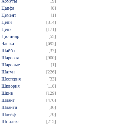
Хомуты
[19]
Цапфа
[8]
Цемент
[1]
Цепи
[314]
Цепь
[171]
Цилиндр
[55]
Чашка
[695]
Шайба
[37]
Шаровая
[900]
Шаровые
[1]
Шатун
[226]
Шестерня
[33]
Шкворня
[118]
Шкив
[129]
Шланг
[476]
Шланги
[36]
Шлейф
[70]
Шпилька
[215]