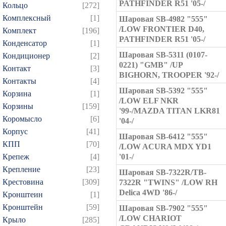
PATHFINDER R51 '05-/
Кольцо
[272]
Комплексный
[1]
Шаровая SB-4982 "555"
/LOW FRONTIER D40,
Комплект
[196]
PATHFINDER R51 '05-/
Конденсатор
[1]
Шаровая SB-5311 (0107-
Кондиционер
[2]
0221) "GMB" /UP
Контакт
[3]
BIGHORN, TROOPER '92-/
Контакты
[4]
Шаровая SB-5392 "555"
Корзина
[1]
/LOW ELF NKR
Корзины
[159]
'99-/MAZDA TITAN LKR81
Коромысло
[6]
'04-/
Корпус
[41]
Шаровая SB-6412 "555"
КПП
[70]
/LOW ACURA MDX YD1
Крепеж
[4]
'01-/
Крепление
[23]
Шаровая SB-7322R/TB-
Крестовина
[309]
7322R "TWINS" /LOW RH
Delica 4WD '86-/
Кронштеин
[1]
Кронштейн
[59]
Шаровая SB-7902 "555"
/LOW CHARIOT
Крыло
[285]