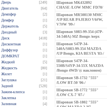
Дверь
[249]
Шаровая MK432892
CHASE /LOW MMC FD70/
Двигатель
[64]
Демпфер
[2]
Шаровая MR508130 MMC
/UP REAR PAJERO V6#W,
Демфер
[1]
V7#W '99-/
Держатель
[5]
Шаровая S083-99-354 (47P-
Диодный
[3]
34-540A) MZ Bongo /верх
Диск
[418]
Шаровая S47P-34-
Дисконтная
[1]
540A/S083-99-354 MAZDA
Диффузор
[1]
/UP Bongo, KIA BESTA '83-/
ДОМКРАТ
[1]
Шаровая S47P-34-
Жидкий
[5]
550B/S4YP-34-55X MAZDA
Жидкость
[80]
/Bongo 4WD/ (с наклоном)
Жилет
[1]
Шаровая SB-1732 "555"
Заглушка
[21]
/LOW BT-50 '06-/
Задний
[528]
Шаровая SB-1772 "555"
Зажим-клипса
[1]
/LOW CX-7 '07-/
Заклепка
[1]
Шаровая SB-1802 "555"
Заливная
[4]
/LOW MAZDA 2 '07-,