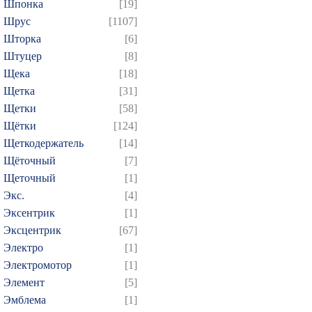
Шпонка
[19]
Шрус
[1107]
Шторка
[6]
Штуцер
[8]
Щека
[18]
Щетка
[31]
Щетки
[58]
Щётки
[124]
Щеткодержатель
[14]
Щёточный
[7]
Щеточный
[1]
Экс.
[4]
Эксентрик
[1]
Эксцентрик
[67]
Электро
[1]
Электромотор
[1]
Элемент
[5]
Эмблема
[1]