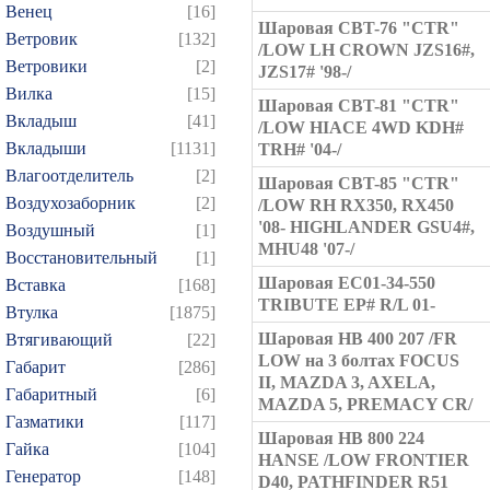
Венец
[16]
Шаровая CBT-76 "CTR"
Ветровик
[132]
/LOW LH CROWN JZS16#,
Ветровики
[2]
JZS17# '98-/
Вилка
[15]
Шаровая CBT-81 "CTR"
Вкладыш
[41]
/LOW HIACE 4WD KDH#
Вкладыши
[1131]
TRH# '04-/
Влагоотделитель
[2]
Шаровая CBT-85 "CTR"
Воздухозаборник
[2]
/LOW RH RX350, RX450
'08- HIGHLANDER GSU4#,
Воздушный
[1]
MHU48 '07-/
Восстановительный
[1]
Шаровая EC01-34-550
Вставка
[168]
TRIBUTE EP# R/L 01-
Втулка
[1875]
Шаровая HB 400 207 /FR
Втягивающий
[22]
LOW на 3 болтах FOCUS
Габарит
[286]
II, MAZDA 3, AXELA,
Габаритный
[6]
MAZDA 5, PREMACY CR/
Газматики
[117]
Шаровая HB 800 224
Гайка
[104]
HANSE /LOW FRONTIER
Генератор
[148]
D40, PATHFINDER R51