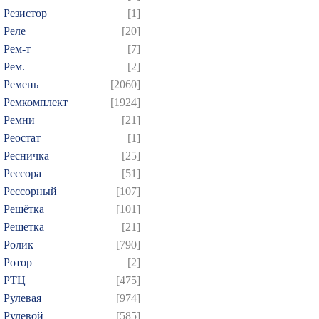
Резистор
[1]
Реле
[20]
Рем-т
[7]
Рем.
[2]
Ремень
[2060]
Ремкомплект
[1924]
Ремни
[21]
Реостат
[1]
Ресничка
[25]
Рессора
[51]
Рессорный
[107]
Решётка
[101]
Решетка
[21]
Ролик
[790]
Ротор
[2]
РТЦ
[475]
Рулевая
[974]
Рулевой
[585]