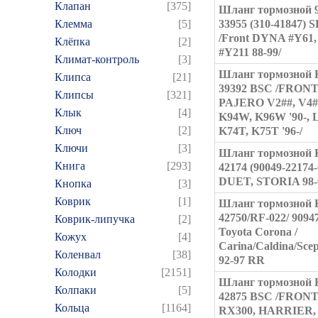
Клапан
[375]
Шланг тормозной 9
Клемма
[5]
33955 (310-41847)
/Front DYNA #Y61,
Клёпка
[2]
#Y211 88-99/
Климат-контроль
[3]
Шланг тормозной 
Клипса
[21]
39392 BSC /FRON
Клипсы
[321]
PAJERO V2##, V4#
Клык
[4]
K94W, K96W '90-, 
Ключ
[2]
K74T, K75T '96-/
Ключи
[3]
Шланг тормозной 
Книга
[293]
42174 (90049-22174-
DUET, STORIA 98-
Кнопка
[3]
Коврик
[1]
Шланг тормозной 
42750/RF-022/ 9094
Коврик-липучка
[2]
Toyota Corona /
Кожух
[4]
Carina/Caldina/Sce
Коленвал
[38]
92-97 RR
Колодки
[2151]
Шланг тормозной 
Колпаки
[5]
42875 BSC /FRON
Кольца
[1164]
RX300, HARRIER,