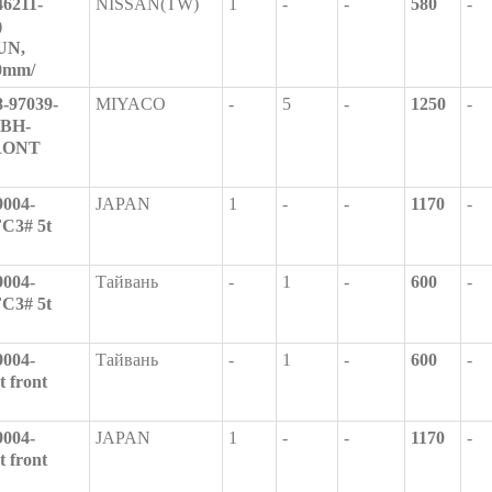
6211-
NISSAN(TW)
1
-
-
580
-
)
UN,
0mm/
-97039-
MIYACO
-
5
-
1250
-
(BH-
RONT
004-
JAPAN
1
-
-
1170
-
C3# 5t
004-
Тайвань
-
1
-
600
-
C3# 5t
004-
Тайвань
-
1
-
600
-
 front
004-
JAPAN
1
-
-
1170
-
 front