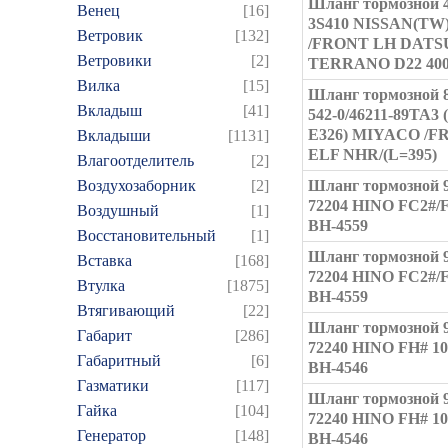
Шланг тормозной 4
Венец
[16]
3S410 NISSAN(TW
Ветровик
[132]
/FRONT LH DATS
Ветровики
[2]
TERRANO D22 40
Вилка
[15]
Шланг тормозной 8
Вкладыш
[41]
542-0/46211-89TA3 
E326) MIYACO /F
Вкладыши
[1131]
ELF NHR/(L=395)
Влагоотделитель
[2]
Воздухозаборник
[2]
Шланг тормозной 9
72204 HINO FС2#/F
Воздушный
[1]
BH-4559
Восстановительный
[1]
Шланг тормозной 9
Вставка
[168]
72204 HINO FС2#/F
Втулка
[1875]
BH-4559
Втягивающий
[22]
Шланг тормозной 9
Габарит
[286]
72240 HINO FH# 10t
Габаритный
[6]
BH-4546
Газматики
[117]
Шланг тормозной 9
Гайка
[104]
72240 HINO FH# 10t
Генератор
[148]
BH-4546