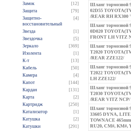
Замок
[12]
Шланг тормозной 9
02D55 TOYOTA(T
Защита
[79]
/REAR RH RX300 '0
Защитно-
[4]
восстановительный
Шланг тормозной 9
Звезда
[1]
0D020 TOYOTA(T
FRONT LH VITZ 
Звездочка
[5]
Зеркало
[369]
Шланг тормозной 9
T2020 TOYOTA(T
Изолента
[1]
/REAR ZZE122/
К-т
[13]
Шланг тормозной 9
Кабель
[50]
T2022 TOYOTA(TW)
Камера
[4]
LH ZZE122/
Капот
[144]
Шланг тормозной 9
Кардан
[131]
T2030 TOYOTA(T
Карта
[2]
/REAR VITZ NCP/
Картридж
[250]
Шланг тормозной 9
Катализатор
[1]
33605 DYNA, LIT
Катушка
[2]
TOWNACE 465mm 
RU20, CM#, KM#,
Катушки
[291]