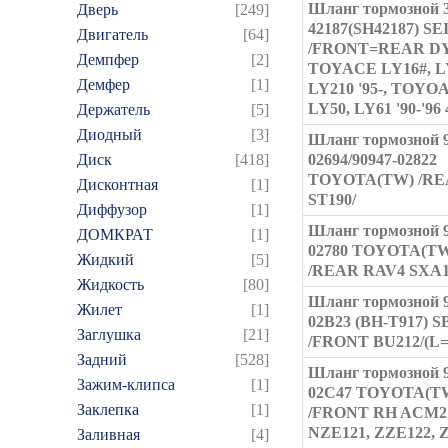
Шланг тормозной 3
Дверь
[249]
42187(SH42187) S
Двигатель
[64]
/FRONT=REAR D
Демпфер
[2]
TOYACE LY16#, L
Демфер
[1]
LY210 '95-, TOYO
LY50, LY61 '90-'96
Держатель
[5]
Диодный
[3]
Шланг тормозной 9
Диск
[418]
02694/90947-02822
TOYOTA(TW) /R
Дисконтная
[1]
ST190/
Диффузор
[1]
Шланг тормозной 9
ДОМКРАТ
[1]
02780 TOYOTA(T
Жидкий
[5]
/REAR RAV4 SXA1
Жидкость
[80]
Шланг тормозной 9
Жилет
[1]
02B23 (BH-T917) S
Заглушка
[21]
/FRONT BU212/(L=
Задний
[528]
Шланг тормозной 9
Зажим-клипса
[1]
02C47 TOYOTA(T
Заклепка
[1]
/FRONT RH ACM2
NZE121, ZZE122, 
Заливная
[4]