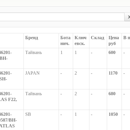
Бренд
Бота
Ключ
Склад
Цена
В 
нич.
евск.
руб
6201-
Тайвань
1
1
-
600
-
 BH-
6201-
JAPAN
-
2
-
1170
-
 SH-
6201-
Тайвань
-
2
-
680
-
AS F22,
6201-
SB
-
1
-
1050
-
0587/BH-
 ATLAS