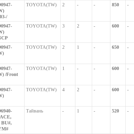
0947-
TOYOTA(TW)
2
-
-
850
-
W)
3-/
0947-
TOYOTA(TW)
3
2
-
600
-
W)
NCP
0947-
TOYOTA(TW)
2
1
-
650
-
W)
0947-
TOYOTA(TW)
1
-
-
600
-
 /Front
0947-
TOYOTA(TW)
4
2
-
600
-
W)
6940-
Тайвань
-
1
-
520
-
EACE,
BU#,
 YM#