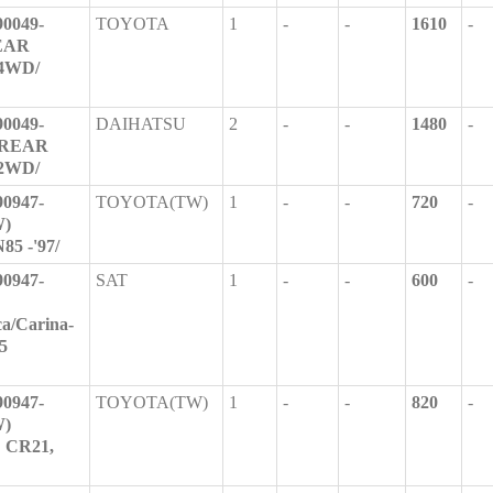
0049-
TOYOTA
1
-
-
1610
-
EAR
 4WD/
0049-
DAIHATSU
2
-
-
1480
-
/REAR
 2WD/
0947-
TOYOTA(TW)
1
-
-
720
-
W)
5 -'97/
0947-
SAT
1
-
-
600
-
ca/Carina-
5
0947-
TOYOTA(TW)
1
-
-
820
-
W)
CR21,