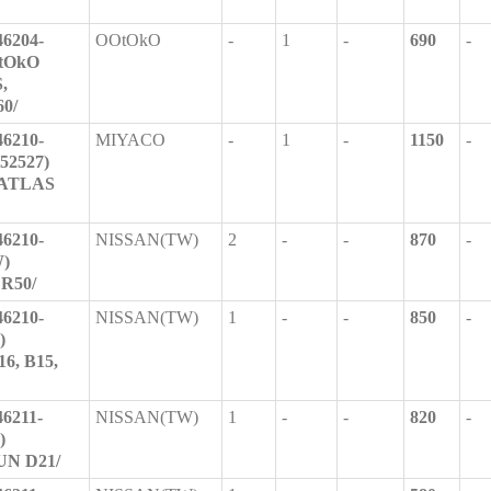
6204-
OOtOkO
-
1
-
690
-
OtOkO
,
0/
6210-
MIYACO
-
1
-
1150
-
52527)
ATLAS
6210-
NISSAN(TW)
2
-
-
870
-
)
R50/
6210-
NISSAN(TW)
1
-
-
850
-
)
6, B15,
6211-
NISSAN(TW)
1
-
-
820
-
)
N D21/