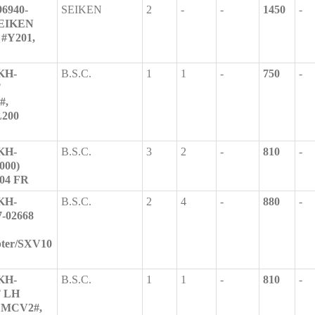
6940-
SEIKEN
2
-
-
1450
-
 SEIKEN
 #Y201,
KH-
B.S.C.
1
1
-
750
-
T
#,
L200
KH-
B.S.C.
3
2
-
810
-
000)
04 FR
KH-
B.S.C.
2
4
-
880
-
7-02668
pter/SXV10
KH-
B.S.C.
1
1
-
810
-
T LH
 MCV2#,