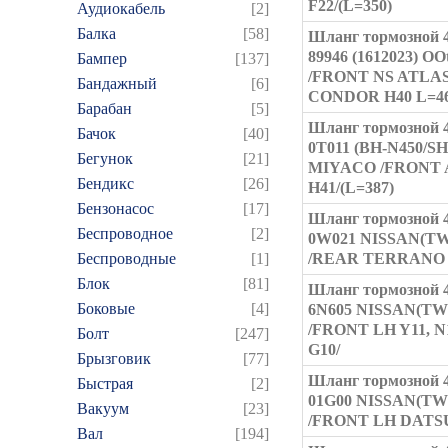
F22/(L=350)
Аудиокабель
[2]
Балка
[58]
Шланг тормозной 4
89946 (1612023) O
Бампер
[137]
/FRONT NS ATLAS
Бандажный
[6]
CONDOR H40 L=46
Барабан
[5]
Шланг тормозной 4
Бачок
[40]
0T011 (BH-N450/SH
Бегунок
[21]
MIYACO /FRONT 
Бендикс
[26]
H41/(L=387)
Бензонасос
[17]
Шланг тормозной 4
Беспроводное
[2]
0W021 NISSAN(TW
Беспроводные
[1]
/REAR TERRANO 
Блок
[81]
Шланг тормозной 4
Боковые
[4]
6N605 NISSAN(TW
/FRONT LH Y11, N1
Болт
[247]
G10/
Брызговик
[77]
Шланг тормозной 4
Быстрая
[2]
01G00 NISSAN(TW
Вакуум
[23]
/FRONT LH DATSU
Вал
[194]