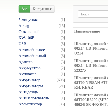
Все
Контрактные
5-минутная
[1]
Airbag
[18]
Наименование
Cтояночный
[1]
KW-106B
[0]
Шланг тормозной 4
USB
[6]
00Z14 UD 10t front
Автомобильное
[6]
U214
Автомобильный
[6]
Шланг тормозной 4
Адаптер
[3]
00Z14 UD 10t front
Аккумулятор
[2]
523275
Активатор
[1]
Шланг тормозной 4
Амортизатор
[608]
08T00 NISSAN ATL
Амортизаторы
[21]
RH, REAR
Антидождь
[1]
Шланг тормозной 4
Антизапотеватель
[1]
08T00/-R8200 (SH5
Ароматизатор
[35]
49024) SB /FRONT