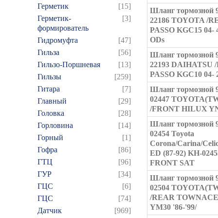
Герметик
[15]
Шланг тормозной 9
Герметик-
[3]
22186 TOYOTA /R
формирователь
PASSO KGC15 04-
ODs
Гидромуфта
[47]
Гильза
[56]
Шланг тормозной 9
Гильзо-Поршневая
[13]
22193 DAIHATSU 
PASSO KGC10 04-
Гильзы
[259]
Гитара
[7]
Шланг тормозной 9
02447 TOYOTA(T
Главный
[29]
/FRONT HILUX YN8
Головка
[28]
Шланг тормозной 9
Горловина
[14]
02454 Toyota
Горный
[1]
Corona/Carina/Celi
Гофра
[86]
ED (87-92) KH-0245
ГТЦ
[96]
FRONT SAT
ГУР
[34]
Шланг тормозной 9
ГЦC
[6]
02504 TOYOTA(T
/REAR TOWNACE 
ГЦС
[74]
YM30 '86-'99/
Датчик
[969]