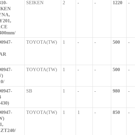
10-
SEIKEN
2
-
-
1220
-
EIKEN
YNA,
Y201,
ACE
 400mm/
0947-
TOYOTA(TW)
1
-
-
500
-
EAR
0947-
TOYOTA(TW)
1
-
-
500
-
W)
0/
0947-
SB
1
-
-
980
-
B
430)
0947-
TOYOTA(TW)
1
1
-
850
-
W)
1,
ZZT240/