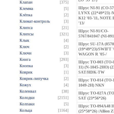
Клапан
[375]
Шрус NI-91 (CO-57
Клемма
[5]
LYNX (22*49*23) 
Клёпка
[2]
K12 '03-'11, NOTE E
Климат-контроль
[3]
'13/
Клипса
[21]
Шрус NI-91/CO-
Клипсы
[321]
5767/841047 (NI-09
Клык
[4]
Шрус SU-17A (8570
Ключ
[2]
(19*49*23)/SWIFT '
Ключи
[3]
WAGON R '05-/
Книга
[293]
Шрус TO-003 (TO-0
Кнопка
[3]
11) (N-1045-2HO) (2
Коврик
[1]
SAT/HDK-TW
Коврик-липучка
[2]
Шрус TO-014 (TO-1
Кожух
[4]
1049-2H) NKN
Коленвал
[38]
Шрус TO-027A (TO
Колодки
[2151]
SAT (23*56*26)
Колпаки
[5]
Шрус TO-094A48 
Кольца
[1164]
(25*58*26) /Allion 