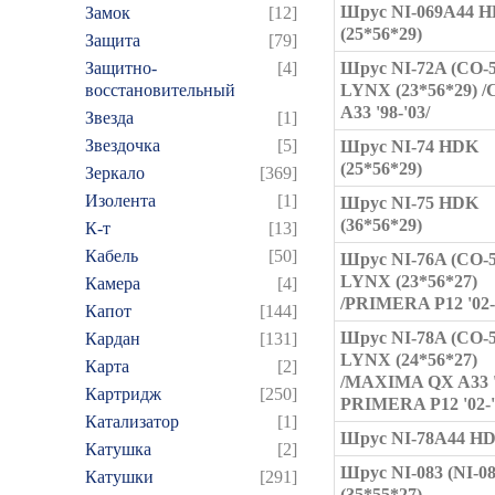
Шрус NI-069A44 
Замок
[12]
(25*56*29)
Защита
[79]
Защитно-
[4]
Шрус NI-72A (CO-
восстановительный
LYNX (23*56*29) 
A33 '98-'03/
Звезда
[1]
Звездочка
[5]
Шрус NI-74 HDK
(25*56*29)
Зеркало
[369]
Изолента
[1]
Шрус NI-75 HDK
(36*56*29)
К-т
[13]
Кабель
[50]
Шрус NI-76A (CO-
LYNX (23*56*27)
Камера
[4]
/PRIMERA P12 '02-
Капот
[144]
Шрус NI-78A (CO-
Кардан
[131]
LYNX (24*56*27)
Карта
[2]
/MAXIMA QX A33 '0
Картридж
[250]
PRIMERA P12 '02-'
Катализатор
[1]
Шрус NI-78A44 H
Катушка
[2]
Шрус NI-083 (NI-0
Катушки
[291]
(35*55*27)