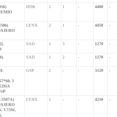
56)
HDK
1
1
-
4400
-
/DEMIO
506)
LYNX
2
1
-
4450
-
/PAJERO
2)
SAD
1
3
-
1270
-
D
6)
SAD
1
2
-
1270
-
I-
GSP
2
-
-
3120
-
57*60, 5
EDIA
GSP
-5507A)
LYNX
1
-
-
4210
-
/PAJERO
, V73W,
6,