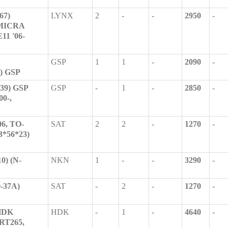
67)
LYNX
2
-
-
2950
-
/MICRA
11 '06-
GSP
1
1
-
2090
-
1) GSP
39) GSP
GSP
-
1
-
2850
-
00-,
6, TO-
SAT
2
2
-
1270
-
3*56*23)
0) (N-
NKN
1
-
-
3290
-
-37A)
SAT
-
2
-
1270
-
HDK
HDK
-
1
-
4640
-
ZRT265,