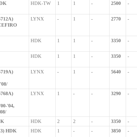
HDK
HDK-TW
1
1
-
2500
-
5712A)
LYNX
-
1
-
2770
-
/CEFIRO
HDK
1
1
-
3350
-
HDK
1
1
-
3350
-
5719A)
LYNX
-
1
-
5640
-
'08/
5768A)
LYNX
1
-
-
3290
-
0-'04,
08/
DK
HDK
2
2
-
3350
-
83) HDK
HDK
1
-
-
3850
-