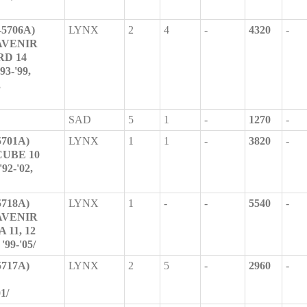
-5706A)
LYNX
2
4
-
4320
-
/AVENIR
IRD 14
93-'99,
,
SAD
5
1
-
1270
-
5701A)
LYNX
1
1
-
3820
-
/CUBE 10
92-'02,
5718A)
LYNX
1
-
-
5540
-
/AVENIR
A 11, 12
'99-'05/
5717A)
LYNX
2
5
-
2960
-
1/