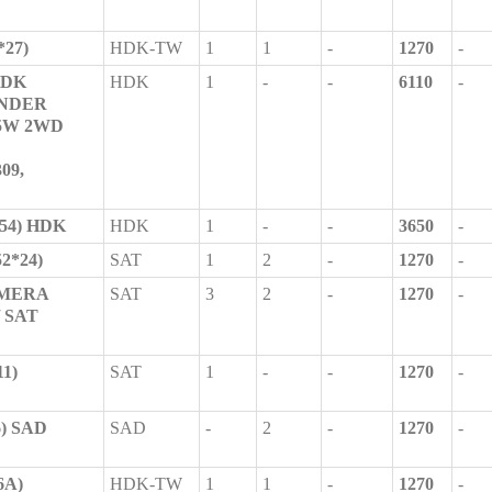
*27)
HDK-TW
1
1
-
1270
-
HDK
HDK
1
-
-
6110
-
ANDER
5W 2WD
09,
054) HDK
HDK
1
-
-
3650
-
2*24)
SAT
1
2
-
1270
-
LMERA
SAT
3
2
-
1270
-
/ SAT
11)
SAT
1
-
-
1270
-
6) SAD
SAD
-
2
-
1270
-
6A)
HDK-TW
1
1
-
1270
-