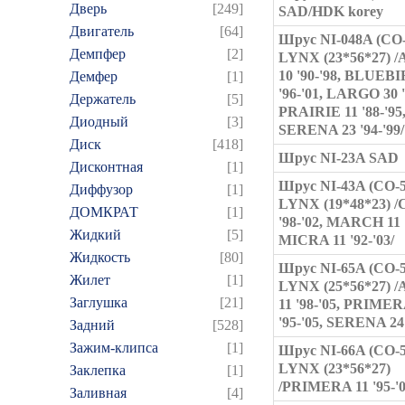
Дверь
[249]
SAD/HDK korey
Двигатель
[64]
Шрус NI-048A (CO
Демпфер
[2]
LYNX (23*56*27) 
10 '90-'98, BLUEB
Демфер
[1]
'96-'01, LARGO 30 '
Держатель
[5]
PRAIRIE 11 '88-'95
Диодный
[3]
SERENA 23 '94-'99/
Диск
[418]
Шрус NI-23A SAD
Дисконтная
[1]
Шрус NI-43A (CO-
Диффузор
[1]
LYNX (19*48*23) 
ДОМКРАТ
[1]
'98-'02, MARCH 11 '
Жидкий
[5]
MICRA 11 '92-'03/
Жидкость
[80]
Шрус NI-65A (CO-
Жилет
[1]
LYNX (25*56*27) 
Заглушка
[21]
11 '98-'05, PRIMER
'95-'05, SERENA 24 
Задний
[528]
Зажим-клипса
[1]
Шрус NI-66A (CO-
LYNX (23*56*27)
Заклепка
[1]
/PRIMERA 11 '95-'0
Заливная
[4]