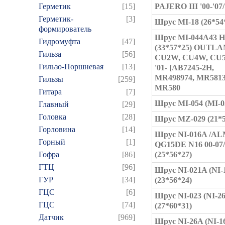
Герметик
[15]
PAJERO III '00-'07/
Герметик-
[3]
Шрус MI-18 (26*54
формирователь
Шрус MI-044A43 
Гидромуфта
[47]
(33*57*25) OUTL
Гильза
[56]
CU2W, CU4W, CU
Гильзо-Поршневая
[13]
'01- [AB7245-2H,
MR498974, MR5813
Гильзы
[259]
MR580
Гитара
[7]
Шрус MI-054 (MI-
Главный
[29]
Головка
[28]
Шрус MZ-029 (21*5
Горловина
[14]
Шрус NI-016A /A
Горный
[1]
QG15DE N16 00-07
Гофра
[86]
(25*56*27)
ГТЦ
[96]
Шрус NI-021A (NI-
ГУР
[34]
(23*56*24)
ГЦC
[6]
Шрус NI-023 (NI-2
ГЦС
[74]
(27*60*31)
Датчик
[969]
Шрус NI-26A (NI-1