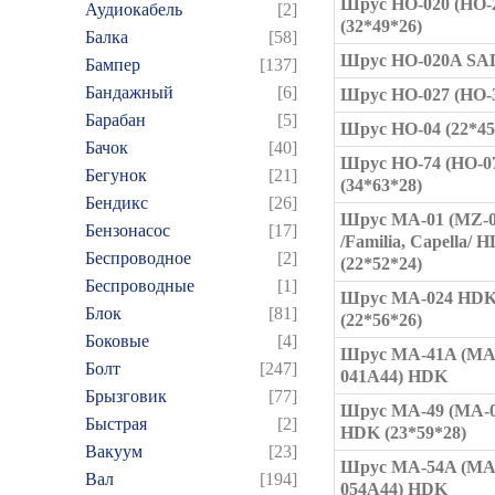
Шрус HO-020 (HO-
Аудиокабель
[2]
(32*49*26)
Балка
[58]
Шрус HO-020A SA
Бампер
[137]
Бандажный
[6]
Шрус HO-027 (HO-
Барабан
[5]
Шрус HO-04 (22*45
Бачок
[40]
Шрус HO-74 (HO-0
Бегунок
[21]
(34*63*28)
Бендикс
[26]
Шрус MA-01 (MZ-0
Бензонасос
[17]
/Familia, Capella/ 
Беспроводное
[2]
(22*52*24)
Беспроводные
[1]
Шрус MA-024 HD
Блок
[81]
(22*56*26)
Боковые
[4]
Шрус MA-41A (MA
Болт
[247]
041A44) HDK
Брызговик
[77]
Шрус MA-49 (MA-0
Быстрая
[2]
HDK (23*59*28)
Вакуум
[23]
Шрус MA-54A (MA
Вал
[194]
054A44) HDK