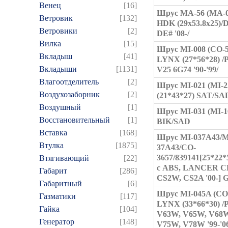
Венец
[16]
Шрус MA-56 (MA-0
Ветровик
[132]
HDK (29x53.8x25)
Ветровики
[2]
DE# '08-/
Вилка
[15]
Шрус MI-008 (CO-5
Вкладыш
[41]
LYNX (27*56*28) 
Вкладыши
[1131]
V25 6G74 '90-'99/
Влагоотделитель
[2]
Шрус MI-021 (MI-2
Воздухозаборник
[2]
(21*43*27) SAT/SA
Воздушный
[1]
Шрус MI-031 (MI-1
Восстановительный
[1]
BIK/SAD
Вставка
[168]
Шрус MI-037A43/M
Втулка
[1875]
37A43/CO-
3657/839141[25*22*
Втягивающий
[22]
с ABS, LANCER C
Габарит
[286]
CS2W, CS2A '00-] 
Габаритный
[6]
Шрус MI-045A (CO
Газматики
[117]
LYNX (33*66*30) 
Гайка
[104]
V63W, V65W, V68W
Генератор
[148]
V75W, V78W '99-'0