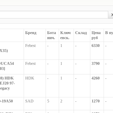
Бренд
Бота
Ключ
Склад
Цена
В п
нич.
евск.
руб
Febest
-
1
-
6330
-
X35)
-DUCA54
Febest
-
1
-
3790
-
03]
08) HDK
HDK
-
1
-
4260
-
 EJ20 97-
Legacy
-19A50
SAD
5
2
-
1270
-