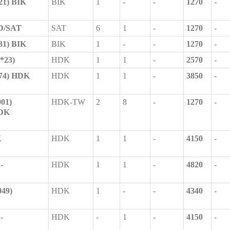
21) BIK
BIK
1
-
-
1270
-
D/SAT
SAT
6
1
-
1270
-
31) BIK
BIK
1
-
-
1270
-
*23)
HDK
1
1
-
2570
-
74) HDK
HDK
1
1
-
3850
-
01)
HDK-TW
2
8
-
1270
-
HDK
K
HDK
1
1
-
4150
-
-
HDK
1
1
-
4820
-
49)
HDK
1
-
-
4340
-
-
HDK
-
1
-
4150
-