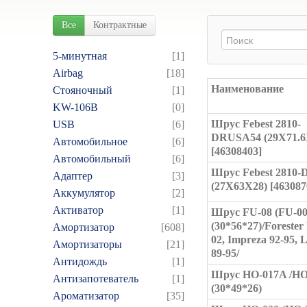
Все
Контрактные
5-минутная
[1]
Airbag
[18]
Наименование
Cтояночный
[1]
KW-106B
[0]
Шрус Febest 2810-
USB
[6]
DRUSA54 (29X71.6
Автомобильное
[6]
[46308403]
Автомобильный
[6]
Шрус Febest 2810
Адаптер
[3]
(27X63X28) [463087
Аккумулятор
[2]
Активатор
[1]
Шрус FU-08 (FU-0
(30*56*27)/Forester
Амортизатор
[608]
02, Impreza 92-95, 
Амортизаторы
[21]
89-95/
Антидождь
[1]
Шрус HO-017A /HO
Антизапотеватель
[1]
(30*49*26)
Ароматизатор
[35]