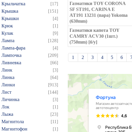
Газматики TOY CORONA
Крыльчатка
[17]
SF ST191, CARINA E
Крышка
[151]
AT191 13231 (пара) Yokoma
Крышки
[4]
(630mm)
Крюк
[1]
Газматики капота TOY
Кулак
[9]
CAMRY ACV30 (1шт.)
Лампа
[128]
(750mm) [б/у]
Лампа-фара
[4]
Лампочка
[209]
1
2
3
4
5
6
Ливневка
[66]
21
22
23
24
25
Линк
[3]
39
40
41
42
43
Линка
[64]
57
58
59
60
61
Линки
[913]
Лист
[144]
75
76
77
78
79
Личинка
[3]
93
94
95
96
97
Лок
[1]
109
110
111
112
1
Лыжа
[23]
124
125
126
127
1
Магнитола
[11]
139
140
141
142
1
Магнитофон
[1]