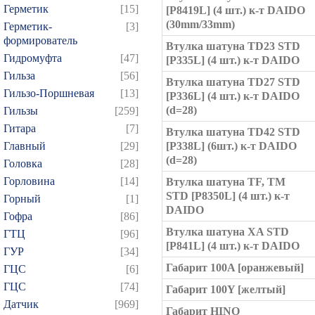
Герметик
[15]
[P8419L] (4 шт.) к-т DAIDO
(30mm/33mm)
Герметик-
[3]
формирователь
Втулка шатуна TD23 STD
Гидромуфта
[47]
[P335L] (4 шт.) к-т DAIDO
Гильза
[56]
Втулка шатуна TD27 STD
Гильзо-Поршневая
[13]
[P336L] (4 шт.) к-т DAIDO
(d=28)
Гильзы
[259]
Гитара
[7]
Втулка шатуна TD42 STD
Главный
[29]
[P338L] (6шт.) к-т DAIDO
(d=28)
Головка
[28]
Горловина
[14]
Втулка шатуна TF, TM
STD [P8350L] (4 шт.) к-т
Горный
[1]
DAIDO
Гофра
[86]
Втулка шатуна XA STD
ГТЦ
[96]
[P841L] (4 шт.) к-т DAIDO
ГУР
[34]
Габарит 100A [оранжевый]
ГЦC
[6]
ГЦС
[74]
Габарит 100Y [желтый]
Датчик
[969]
Габарит HINO