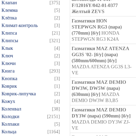
Клапан
[375]
F/12016Y/042-01-0377
Клемма
[5]
Желтый ZEVS
Клёпка
[2]
Газматики HON
Климат-контроль
[3]
STEPWGN RG3 (пара)
Клипса
[21]
(770mm) [б/у]
HONDA
STEPWGN RG3 K24A
Клипсы
[321]
Клык
[4]
Газматики MAZ ATENZA
GG3S '02- [б/у] (пара)
Ключ
[2]
(580mm/600mm) [б/у]
Ключи
[3]
MAZDA ATENZA GG3S L3-
Книга
[293]
VE
Кнопка
[3]
Газматики MAZ DEMIO
Коврик
[1]
DW3W, DW5W (пара)
Коврик-липучка
[2]
(630mm) [б/у]
MAZDA
DEMIO DW3W B3,B5
Кожух
[4]
Коленвал
[38]
Газматики MAZ DEMIO
DY3W (пара) (590mm) [б/у]
Колодки
[2151]
MAZDA DEMIO DY3W ZJ-
Колпаки
[5]
VE
Кольца
[1164]