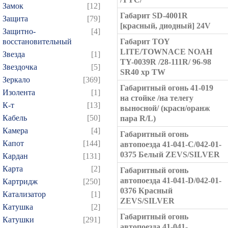
Замок
[12]
Габарит SD-4001R
Защита
[79]
[красный, диодный] 24V
Защитно-
[4]
восстановительный
Габарит TOY
LITE/TOWNACE NOAH
Звезда
[1]
TY-0039R /28-111R/ 96-98
Звездочка
[5]
SR40 хр TW
Зеркало
[369]
Габаритный огонь 41-019
Изолента
[1]
на стойке /на телегу
К-т
[13]
выносной/ (красн/оранж
Кабель
[50]
пара R/L)
Камера
[4]
Габаритный огонь
Капот
[144]
автопоезда 41-041-C/042-01-
0375 Белый ZEVS/SILVER
Кардан
[131]
Карта
[2]
Габаритный огонь
автопоезда 41-041-D/042-01-
Картридж
[250]
0376 Красный
Катализатор
[1]
ZEVS/SILVER
Катушка
[2]
Габаритный огонь
Катушки
[291]
автопоезда 41-041-