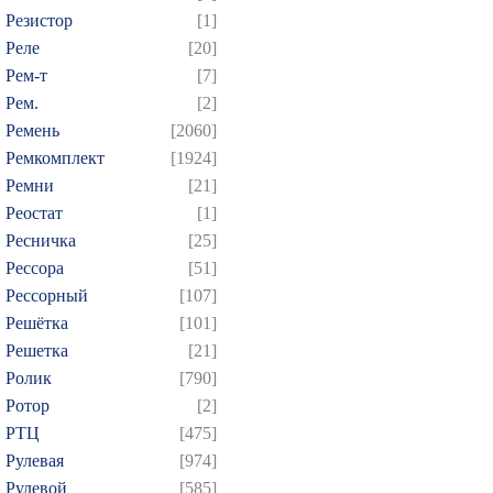
Резистор
[1]
Реле
[20]
Рем-т
[7]
Рем.
[2]
Ремень
[2060]
Ремкомплект
[1924]
Ремни
[21]
Реостат
[1]
Ресничка
[25]
Рессора
[51]
Рессорный
[107]
Решётка
[101]
Решетка
[21]
Ролик
[790]
Ротор
[2]
РТЦ
[475]
Рулевая
[974]
Рулевой
[585]