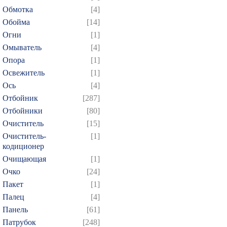
Обмотка
[4]
604
605
606
607
6
Обойма
[14]
619
620
621
622
6
Огни
[1]
634
635
636
637
6
Омыватель
[4]
649
650
651
652
6
Опора
[1]
664
665
666
667
6
Освежитель
[1]
Ось
[4]
679
680
681
682
6
Отбойник
[287]
694
695
696
697
6
Отбойники
[80]
709
710
711
712
7
Очиститель
[15]
724
725
726
727
7
Очиститель-
[1]
кодиционер
739
740
741
742
7
Очищающая
[1]
754
755
756
757
7
Очко
[24]
769
770
771
772
7
Пакет
[1]
784
785
786
787
7
Палец
[4]
799
800
801
802
8
Панель
[61]
Патрубок
[248]
814
815
816
817
8