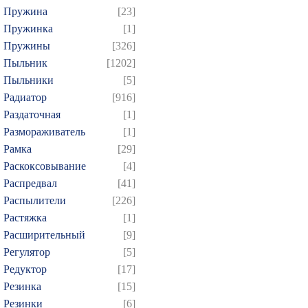
Пружина
[23]
Пружинка
[1]
Пружины
[326]
Пыльник
[1202]
Пыльники
[5]
Радиатор
[916]
Раздаточная
[1]
Размораживатель
[1]
Рамка
[29]
Раскоксовывание
[4]
Распредвал
[41]
Распылители
[226]
Растяжка
[1]
Расширительный
[9]
Регулятор
[5]
Редуктор
[17]
Резинка
[15]
Резинки
[6]