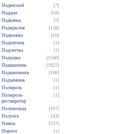
Подвесной
[7]
Поддон
[18]
Подкачка
[5]
Подкрылок
[128]
Подножка
[16]
Подпятник
[1]
Подсветка
[1]
Подушка
[1540]
Подшипник
[1825]
Подшипники
[106]
Подъёмник
[1]
Полироль
[1]
Полироль-
[1]
реставратор
Полукольца
[107]
Полуось
[43]
Помпа
[537]
Пороги
[1]