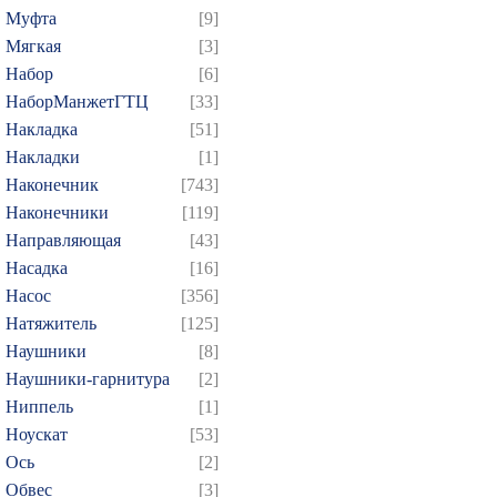
Муфта
[9]
379
380
381
382
3
Мягкая
[3]
394
395
396
397
3
Набор
[6]
409
410
411
412
4
НаборМанжетГТЦ
[33]
424
425
426
427
4
Накладка
[51]
439
440
441
442
4
Накладки
[1]
Наконечник
[743]
454
455
456
457
4
Наконечники
[119]
469
470
471
472
4
Направляющая
[43]
484
485
486
487
4
Насадка
[16]
499
500
501
502
5
Насос
[356]
514
515
516
517
5
Натяжитель
[125]
Наушники
[8]
529
530
531
532
5
Наушники-гарнитура
[2]
544
545
546
547
5
Ниппель
[1]
559
560
561
562
5
Ноускат
[53]
574
575
576
577
5
Оcь
[2]
589
590
591
592
5
Обвес
[3]