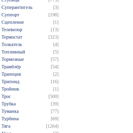
Суперантигель
[3]
Суппорт
[198]
Сцепление
[1]
Телевизор
[13]
Термостат
[323]
Толкатель
[4]
Топливный
[5]
Тормозные
[57]
Трамблёр
[54]
Трапеция
[2]
Трипоид
[16]
Тройник
[1]
Трос
[500]
Трубка
[39]
Туманка
[77]
Турбина
[69]
Тяга
[1264]