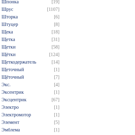
Шпонка
[19]
Шрус
[1107]
Шторка
[6]
Штуцер
[8]
Щека
[18]
Щетка
[31]
Щетки
[58]
Щётки
[124]
Щеткодержатель
[14]
Щеточный
[1]
Щёточный
[7]
Экс.
[4]
Эксентрик
[1]
Эксцентрик
[67]
Электро
[1]
Электромотор
[1]
Элемент
[5]
Эмблема
[1]