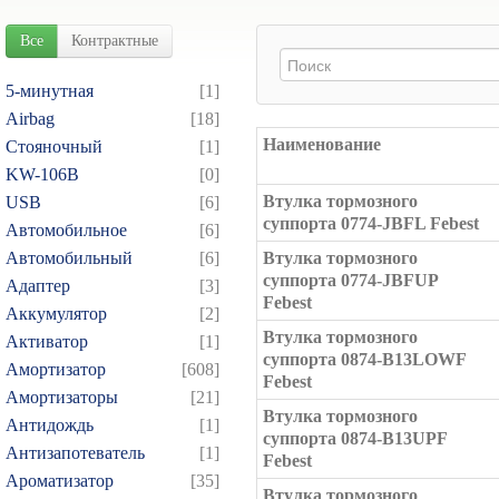
Все
Контрактные
5-минутная
[1]
Airbag
[18]
Наименование
Cтояночный
[1]
KW-106B
[0]
Втулка тормозного
USB
[6]
суппорта 0774-JBFL Febest
Автомобильное
[6]
Автомобильный
[6]
Втулка тормозного
суппорта 0774-JBFUP
Адаптер
[3]
Febest
Аккумулятор
[2]
Втулка тормозного
Активатор
[1]
суппорта 0874-B13LOWF
Амортизатор
[608]
Febest
Амортизаторы
[21]
Втулка тормозного
Антидождь
[1]
суппорта 0874-B13UPF
Антизапотеватель
[1]
Febest
Ароматизатор
[35]
Втулка тормозного