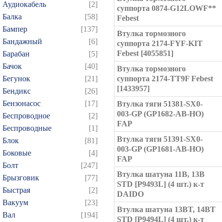
Аудиокабель
[2]
суппорта 0874-G12LOWF**
Балка
[58]
Febest
Бампер
[137]
Втулка тормозного
Бандажный
[6]
суппорта 2174-FYF-KIT
Febest [4055851]
Барабан
[5]
Бачок
[40]
Втулка тормозного
Бегунок
[21]
суппорта 2174-TT9F Febest
[1433957]
Бендикс
[26]
Бензонасос
[17]
Втулка тяги 51381-SX0-
003-GP (GP1682-AB-HO)
Беспроводное
[2]
FAP
Беспроводные
[1]
Втулка тяги 51391-SX0-
Блок
[81]
003-GP (GP1681-AB-HO)
Боковые
[4]
FAP
Болт
[247]
Втулка шатуна 11B, 13B
Брызговик
[77]
STD [P9493L] (4 шт.) к-т
Быстрая
[2]
DAIDO
Вакуум
[23]
Втулка шатуна 13BT, 14BT
Вал
[194]
STD [P9494L] (4 шт.) к-т