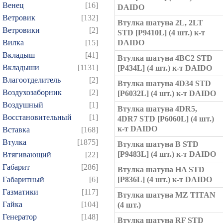
Венец
[16]
DAIDO
Ветровик
[132]
Втулка шатуна 2L, 2LT
Ветровики
[2]
STD [P9410L] (4 шт.) к-т
Вилка
[15]
DAIDO
Вкладыш
[41]
Втулка шатуна 4BC2 STD
Вкладыши
[1131]
[P434L] (4 шт.) к-т DAIDO
Влагоотделитель
[2]
Втулка шатуна 4D34 STD
Воздухозаборник
[2]
[P6032L] (4 шт.) к-т DAIDO
Воздушный
[1]
Втулка шатуна 4DR5,
Восстановительный
[1]
4DR7 STD [P6060L] (4 шт.)
к-т DAIDO
Вставка
[168]
Втулка
[1875]
Втулка шатуна B STD
[P9483L] (4 шт.) к-т DAIDO
Втягивающий
[22]
Габарит
[286]
Втулка шатуна HA STD
Габаритный
[6]
[P836L] (4 шт.) к-т DAIDO
Газматики
[117]
Втулка шатуна MZ TITAN
Гайка
[104]
(4 шт.)
Генератор
[148]
Втулка шатуна RF STD