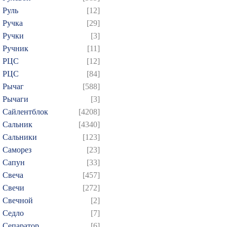
Руль
[12]
Ручка
[29]
Ручки
[3]
Ручник
[11]
РЦC
[12]
РЦС
[84]
Рычаг
[588]
Рычаги
[3]
Сайлентблок
[4208]
Сальник
[4340]
Сальники
[123]
Саморез
[23]
Сапун
[33]
Свеча
[457]
Свечи
[272]
Свечной
[2]
Седло
[7]
Сепаратор
[6]