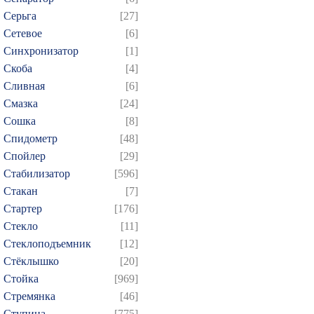
Серьга
[27]
Сетевое
[6]
Синхронизатор
[1]
Скоба
[4]
Сливная
[6]
Смазка
[24]
Сошка
[8]
Спидометр
[48]
Спойлер
[29]
Стабилизатор
[596]
Стакан
[7]
Стартер
[176]
Стекло
[11]
Стеклоподъемник
[12]
Стёклышко
[20]
Стойка
[969]
Стремянка
[46]
Ступица
[775]