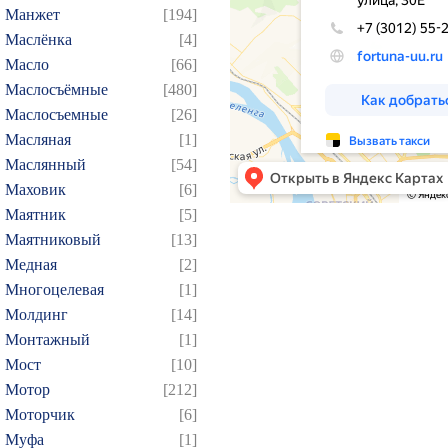
Манжет
[194]
154
155
156
157
1
Маслёнка
[4]
169
170
171
172
1
Масло
[66]
184
185
186
187
1
Маслосъёмные
[480]
199
200
201
202
2
Маслосъемные
[26]
214
215
216
217
2
Масляная
[1]
Маслянный
[54]
229
230
231
232
2
Маховик
[6]
244
245
246
247
2
Маятник
[5]
259
260
261
262
2
Маятниковый
[13]
274
275
276
277
2
Медная
[2]
289
290
291
292
2
Многоцелевая
[1]
Молдинг
[14]
304
305
306
307
3
Монтажный
[1]
319
320
321
322
3
Мост
[10]
334
335
336
337
3
Мотор
[212]
349
350
351
352
3
Моторчик
[6]
364
365
366
367
3
Муфа
[1]