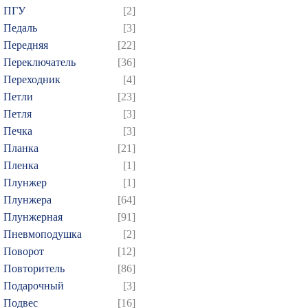
ПГУ
[2]
829
830
831
832
8
Педаль
[3]
844
845
846
847
8
Передняя
[22]
859
860
861
862
8
Переключатель
[36]
874
Переходник
[4]
Петли
[23]
Петля
[3]
Печка
[3]
Планка
[21]
Пленка
[1]
Плунжер
[1]
Плунжера
[64]
Плунжерная
[91]
Пневмоподушка
[2]
Поворот
[12]
Повторитель
[86]
Подарочный
[3]
Подвес
[16]