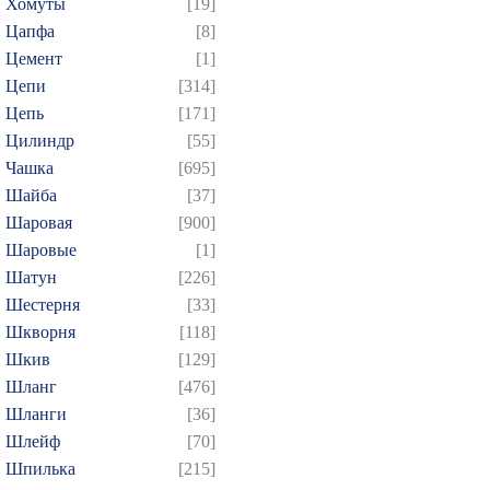
Хомуты
[19]
Цапфа
[8]
Цемент
[1]
Цепи
[314]
Цепь
[171]
Цилиндр
[55]
Чашка
[695]
Шайба
[37]
Шаровая
[900]
Шаровые
[1]
Шатун
[226]
Шестерня
[33]
Шкворня
[118]
Шкив
[129]
Шланг
[476]
Шланги
[36]
Шлейф
[70]
Шпилька
[215]