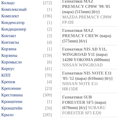
Газматики MAZ
Кольцо
[272]
PREMACY CP8W '99-'05
Комплексный
[1]
(пара) (515mm) [б/у]
Комплект
[196]
MAZDA PREMACY CP8W
FP-DE
Конденсатор
[1]
Кондиционер
[2]
Газматики MAZ
Контакт
[3]
PREMACY CREW (пара)
(575mm) [б/у]
Контакты
[4]
Корзина
[1]
Газматики NIS AD Y11,
WINGROAD Y11 (пара)
Корзины
[159]
14200 YOKOMA (600mm)
Коромысло
[6]
NISSAN WINGROAD
Корпус
[41]
Газматики NIS NOTE E11
КПП
[70]
'05-'12 (пара) (610mm) [б/у]
Крепеж
[4]
NISSAN NOTE E11
Крепление
[23]
HR15DE
Крестовина
[309]
Газматики SUB
Кронштеин
[1]
FORESTER SF5 (пара)
(670mm) [б/у]
SUBARU
Кронштейн
[59]
FORESTER SF5 EJ20
Крыло
[285]