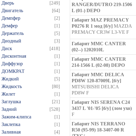
Дверь
[249]
RANGER/DUTRO 219-1506
Двигатель
[64]
L (01-) DEPO
Демпфер
[2]
Габарит MAZ PREMACY
Демфер
[1]
P0276 R 1 мод [б/у]
MAZDA
PREMACY CR3W L3-VE F
Держатель
[5]
Диодный
[3]
Габарит MMC CANTER
Диск
[418]
(02--) 1202010L
Дисконтная
[1]
Габарит MMC CANTER
Диффузор
[1]
214-1566 L (02-08) DEPO
ДОМКРАТ
[1]
Габарит MMC DELICA
Жидкий
[5]
PD8W 120-87009L [б/у]
Жидкость
[80]
MITSUBISHI DELICA
PD8W F
Жилет
[1]
Заглушка
[21]
Габарит NIS SERENA C24
3437 L '01-'05 [б/у] (лом ухо)
Задний
[528]
F
Зажим-клипса
[1]
Габарит NIS TERRANO
Заклепка
[1]
R50 (95-99) 18-3407-00 R
Заливная
[4]
/TYC/