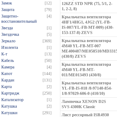
Замок
[12]
126ZZ STD NPR (75, 5/1, 2-
1, 2-2, 8)
Защита
[79]
Защитно-
[4]
Крыльчатка вентилятора
восстановительный
4HF1/4HG1, 4JG2 (YL-FB-
IS-007/YL-FB-MT-009) (430-
Звезда
[1]
153-137-8) ZEVS
Звездочка
[5]
Крыльчатка вентилятора
Зеркало
[369]
4M40 YL-FB-MT-007
Изолента
[1]
ME400487/ME058510/MD331
К-т
[13]
(430/8) ZEVS
Кабель
[50]
Крыльчатка вентилятора
Камера
[4]
4M40 YL-FB-MT-
Капот
[144]
011/ME013493 (430/8)
Кардан
[131]
Крыльчатка вентилятора
Карта
[2]
YL-FB-IS-018 /8-97140-854-
Картридж
[250]
1/8-97029-606-0 (410/10)
Катализатор
[1]
Лампочка XENON D2S
Катушка
[2]
SVS 4300К Classic
Катушки
[291]
Лист рессорный ISR4930