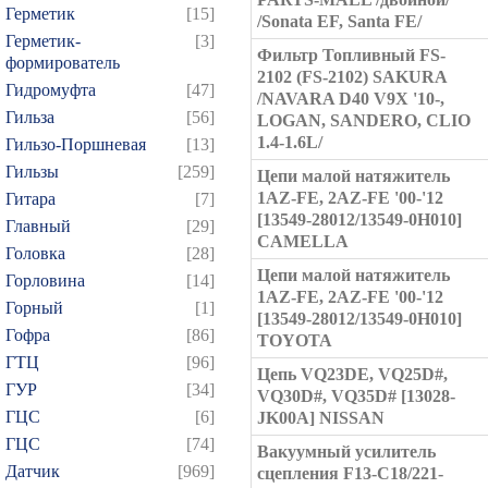
Герметик
[15]
/Sonata EF, Santa FE/
Герметик-
[3]
Фильтр Топливный FS-
формирователь
2102 (FS-2102) SAKURA
Гидромуфта
[47]
/NAVARA D40 V9X '10-,
Гильза
[56]
LOGAN, SANDERO, CLIO
1.4-1.6L/
Гильзо-Поршневая
[13]
Гильзы
[259]
Цепи малой натяжитель
1AZ-FE, 2AZ-FE '00-'12
Гитара
[7]
[13549-28012/13549-0H010]
Главный
[29]
CAMELLA
Головка
[28]
Цепи малой натяжитель
Горловина
[14]
1AZ-FE, 2AZ-FE '00-'12
Горный
[1]
[13549-28012/13549-0H010]
Гофра
[86]
TOYOTA
ГТЦ
[96]
Цепь VQ23DE, VQ25D#,
ГУР
[34]
VQ30D#, VQ35D# [13028-
ГЦC
[6]
JK00A] NISSAN
ГЦС
[74]
Вакуумный усилитель
Датчик
[969]
сцепления F13-C18/221-