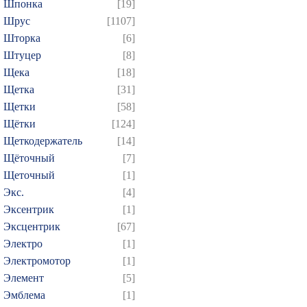
Шпонка
[19]
Шрус
[1107]
Шторка
[6]
Штуцер
[8]
Щека
[18]
Щетка
[31]
Щетки
[58]
Щётки
[124]
Щеткодержатель
[14]
Щёточный
[7]
Щеточный
[1]
Экс.
[4]
Эксентрик
[1]
Эксцентрик
[67]
Электро
[1]
Электромотор
[1]
Элемент
[5]
Эмблема
[1]