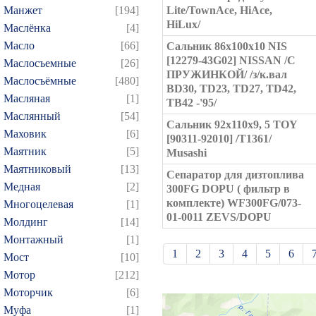
Манжет
[194]
Lite/TownAce, HiAce,
HiLux/
Маслёнка
[4]
Масло
[66]
Сальник 86x100x10 NIS
[12279-43G02] NISSAN /С
Маслосъемные
[26]
ПРУЖИНКОЙ/ /з/к.вал
Маслосъёмные
[480]
BD30, TD23, TD27, TD42,
Масляная
[1]
TB42 -'95/
Маслянный
[54]
Сальник 92x110x9, 5 TOY
Маховик
[6]
[90311-92010] /T1361/
Маятник
[5]
Musashi
Маятниковый
[13]
Сепаратор для дизтоплива
Медная
[2]
300FG DOPU ( фильтр в
комплекте) WF300FG/073-
Многоцелевая
[1]
01-0011 ZEVS/DOPU
Молдинг
[14]
Монтажный
[1]
1
2
3
4
5
6
Мост
[10]
Мотор
[212]
21
22
23
24
25
Моторчик
[6]
39
40
41
42
43
Муфа
[1]