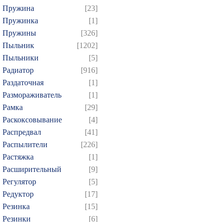
Пружина
[23]
Пружинка
[1]
Пружины
[326]
Пыльник
[1202]
Пыльники
[5]
Радиатор
[916]
Раздаточная
[1]
Размораживатель
[1]
Рамка
[29]
Раскоксовывание
[4]
Распредвал
[41]
Распылители
[226]
Растяжка
[1]
Расширительный
[9]
Регулятор
[5]
Редуктор
[17]
Резинка
[15]
Резинки
[6]