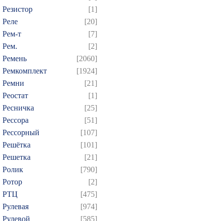
Резистор
[1]
Реле
[20]
Рем-т
[7]
Рем.
[2]
Ремень
[2060]
Ремкомплект
[1924]
Ремни
[21]
Реостат
[1]
Ресничка
[25]
Рессора
[51]
Рессорный
[107]
Решётка
[101]
Решетка
[21]
Ролик
[790]
Ротор
[2]
РТЦ
[475]
Рулевая
[974]
Рулевой
[585]