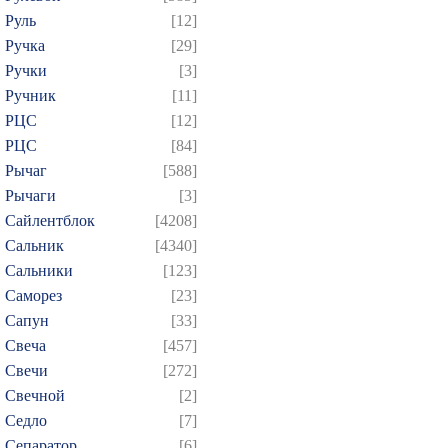
Руль
[12]
Ручка
[29]
Ручки
[3]
Ручник
[11]
РЦC
[12]
РЦС
[84]
Рычаг
[588]
Рычаги
[3]
Сайлентблок
[4208]
Сальник
[4340]
Сальники
[123]
Саморез
[23]
Сапун
[33]
Свеча
[457]
Свечи
[272]
Свечной
[2]
Седло
[7]
Сепаратор
[6]