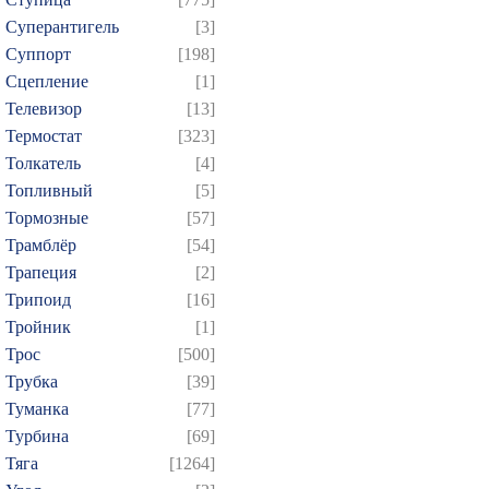
Суперантигель
[3]
Суппорт
[198]
Сцепление
[1]
Телевизор
[13]
Термостат
[323]
Толкатель
[4]
Топливный
[5]
Тормозные
[57]
Трамблёр
[54]
Трапеция
[2]
Трипоид
[16]
Тройник
[1]
Трос
[500]
Трубка
[39]
Туманка
[77]
Турбина
[69]
Тяга
[1264]