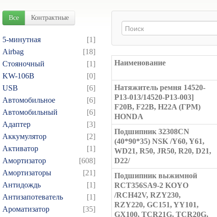
Все
Контрактные
5-минутная
[1]
Airbag
[18]
Наименование
Cтояночный
[1]
KW-106B
[0]
Натяжитель ремня 14520-
USB
[6]
P13-013/14520-P13-003]
Автомобильное
[6]
F20B, F22B, H22A (ГРМ)
Автомобильный
[6]
HONDA
Адаптер
[3]
Подшипник 32308CN
Аккумулятор
[2]
(40*90*35) NSK /Y60, Y61,
Активатор
[1]
WD21, R50, JR50, R20, D21,
Амортизатор
[608]
D22/
Амортизаторы
[21]
Подшипник выжимной
Антидождь
[1]
RCT356SA9-2 KOYO
/RCH42V, RZY230,
Антизапотеватель
[1]
RZY220, GC151, YY101,
Ароматизатор
[35]
GX100, TCR21G, TCR20G,