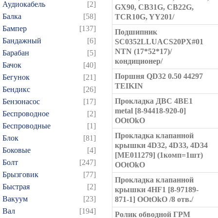
Аудиокабель
[2]
GX90, CB31G, CB22G,
Балка
[58]
TCR10G, YY201/
Бампер
[137]
Подшипник
Бандажный
[6]
SC0352LLUACS20PX#01
NTN (17*52*17)/
Барабан
[5]
кондиционер/
Бачок
[40]
Поршня QD32 0.50 44297
Бегунок
[21]
TEIKIN
Бендикс
[26]
Прокладка ДВС 4BE1
Бензонасос
[17]
metal [8-94418-920-0]
Беспроводное
[2]
OOtOkO
Беспроводные
[1]
Прокладка клапанной
Блок
[81]
крышки 4D32, 4D33, 4D34
Боковые
[4]
[ME011279] (1комп=1шт)
Болт
[247]
OOtOkO
Брызговик
[77]
Прокладка клапанной
Быстрая
[2]
крышки 4HF1 [8-97189-
Вакуум
[23]
871-1] OOtOkO /8 отв./
Вал
[194]
Ролик обводной ГРМ