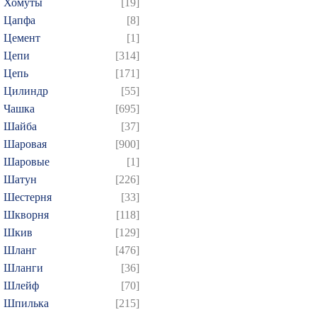
Хомуты
[19]
Цапфа
[8]
Цемент
[1]
Цепи
[314]
Цепь
[171]
Цилиндр
[55]
Чашка
[695]
Шайба
[37]
Шаровая
[900]
Шаровые
[1]
Шатун
[226]
Шестерня
[33]
Шкворня
[118]
Шкив
[129]
Шланг
[476]
Шланги
[36]
Шлейф
[70]
Шпилька
[215]