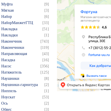
57
58
59
60
61
Муфта
[9]
75
76
77
78
79
Мягкая
[3]
93
94
95
96
97
Набор
[6]
НаборМанжетГТЦ
[33]
109
110
111
112
1
Накладка
[51]
124
125
126
127
1
Накладки
[1]
139
140
141
142
1
Наконечник
[743]
154
155
156
157
1
Наконечники
[119]
169
170
171
172
1
Направляющая
[43]
Насадка
[16]
184
185
186
187
1
Насос
[356]
199
200
201
202
2
Натяжитель
[125]
214
215
216
217
2
Наушники
[8]
229
230
231
232
2
Наушники-гарнитура
[2]
244
245
246
247
2
Ниппель
[1]
Ноускат
[53]
259
260
261
262
2
Оcь
[2]
274
275
276
277
2
Обвес
[3]