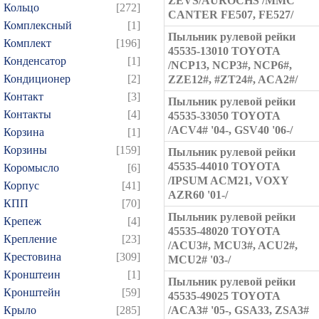
ZEVS/AUROCHS /MMC
Кольцо
[272]
CANTER FE507, FE527/
Комплексный
[1]
Пыльник рулевой рейки
Комплект
[196]
45535-13010 TOYOTA
Конденсатор
[1]
/NCP13, NCP3#, NCP6#,
Кондиционер
[2]
ZZE12#, #ZT24#, ACA2#/
Контакт
[3]
Пыльник рулевой рейки
Контакты
[4]
45535-33050 TOYOTA
/ACV4# '04-, GSV40 '06-/
Корзина
[1]
Корзины
[159]
Пыльник рулевой рейки
45535-44010 TOYOTA
Коромысло
[6]
/IPSUM ACM21, VOXY
Корпус
[41]
AZR60 '01-/
КПП
[70]
Пыльник рулевой рейки
Крепеж
[4]
45535-48020 TOYOTA
Крепление
[23]
/ACU3#, MCU3#, ACU2#,
Крестовина
[309]
MCU2# '03-/
Кронштеин
[1]
Пыльник рулевой рейки
Кронштейн
[59]
45535-49025 TOYOTA
Крыло
[285]
/ACA3# '05-, GSA33, ZSA3#