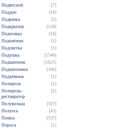
739
740
741
742
7
Подвесной
[7]
754
755
756
757
7
Поддон
[18]
Подкачка
[5]
769
770
771
772
7
Подкрылок
[128]
784
785
786
787
7
Подножка
[16]
799
800
801
802
8
Подпятник
[1]
814
815
816
817
8
Подсветка
[1]
829
830
831
832
8
Подушка
[1540]
Подшипник
[1825]
844
845
846
847
8
Подшипники
[106]
859
860
861
862
8
Подъёмник
[1]
874
Полироль
[1]
Полироль-
[1]
реставратор
Полукольца
[107]
Полуось
[43]
Помпа
[537]
Пороги
[1]