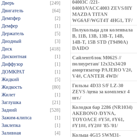
04003C /221-
Дверь
[249]
04003/VACC4003 ZEVS/HY
Двигатель
[64]
MAZDA TITAN
Демпфер
[2]
WG6AF/WGT4T 4HG1, TF/
Демфер
[1]
Полукольца для коленвала
Держатель
[5]
B, 11B, 13B, 13B-T, 14B,
Диодный
[3]
14B-T, 15B STD (T9490A)
DAIDO
Диск
[418]
Дисконтная
[1]
Сайлентблок M062S //
полиуретан/ 12x32x34/20
Диффузор
[1]
амортизатор PAJERO V2#,
ДОМКРАТ
[1]
V4#, CANTER 4WD/
Жидкий
[5]
Гильзы 4D33 S/F LZ-30
Жидкость
[80]
ZEVS /цена за комплект 4
Жилет
[1]
шт./
Заглушка
[21]
Колодки бар 2286 (NR1034)
Задний
[528]
AKEBONO /DYNA,
Зажим-клипса
[1]
TOYOACE #Y5#, #Y61,
Заклепка
[1]
#Y1##, #Y2## '85-'01/
Заливная
[4]
Кольца 4G15 SWM31-