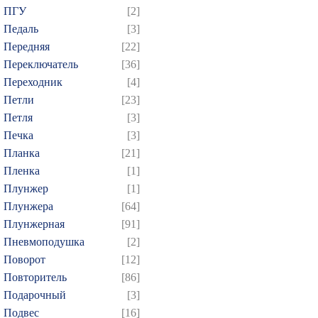
514
515
516
517
5
ПГУ
[2]
529
530
531
532
5
Педаль
[3]
Передняя
[22]
544
545
546
547
5
Переключатель
[36]
559
560
561
562
5
Переходник
[4]
574
575
576
577
5
Петли
[23]
589
590
591
592
5
Петля
[3]
604
605
606
607
6
Печка
[3]
Планка
[21]
619
620
621
622
6
Пленка
[1]
634
635
636
637
6
Плунжер
[1]
649
650
651
652
6
Плунжера
[64]
664
665
666
667
6
Плунжерная
[91]
679
680
681
682
6
Пневмоподушка
[2]
Поворот
[12]
694
695
696
697
6
Повторитель
[86]
709
710
711
712
7
Подарочный
[3]
724
725
726
727
7
Подвес
[16]