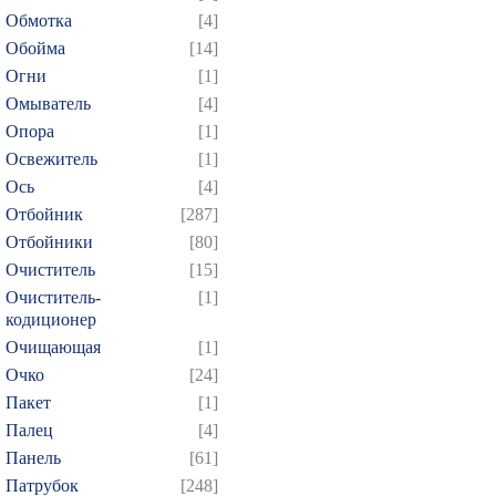
289
290
291
292
2
Обмотка
[4]
304
305
306
307
3
Обойма
[14]
319
320
321
322
3
Огни
[1]
Омыватель
[4]
334
335
336
337
3
Опора
[1]
349
350
351
352
3
Освежитель
[1]
364
365
366
367
3
Ось
[4]
379
380
381
382
3
Отбойник
[287]
394
395
396
397
3
Отбойники
[80]
Очиститель
[15]
409
410
411
412
4
Очиститель-
[1]
424
425
426
427
4
кодиционер
439
440
441
442
4
Очищающая
[1]
454
455
456
457
4
Очко
[24]
Пакет
[1]
469
470
471
472
4
Палец
[4]
484
485
486
487
4
Панель
[61]
499
500
501
502
5
Патрубок
[248]