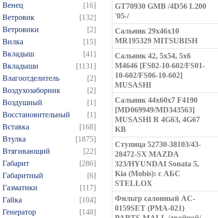
Венец
[16]
GT70930 GMB /4D56 L200
'05-/
Ветровик
[132]
Ветровики
[2]
Сальник 29x46x10
MR195329 MITSUBISH
Вилка
[15]
Вкладыш
[41]
Сальник 42, 5x54, 5x6
M4646 [FS02-10-602/FS01-
Вкладыши
[1131]
10-602/FS06-10-602]
Влагоотделитель
[2]
MUSASHI
Воздухозаборник
[2]
Сальник 44x60x7 F4190
Воздушный
[1]
[MD069949/MD343563]
Восстановительный
[1]
MUSASHI R 4G63, 4G67
Вставка
[168]
KB
Втулка
[1875]
Ступица 52730-38103/43-
Втягивающий
[22]
28472-SX MAZDA
Габарит
[286]
323/HYUNDAI Sonata 5,
Kia (Mobis): с АБС
Габаритный
[6]
STELLOX
Газматики
[117]
Фильтр салонный AC-
Гайка
[104]
0159SET (PMA-021)
Генератор
[148]
PARTS-MALL /двойной/