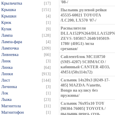
'08-/
Крыльчатка
[17]
Крышка
[151]
Пыльник рулевой рейки
45535-60021 TOYOTA
Крышки
[4]
/LC200, LX570 '07-/
Крюк
[1]
Распылители
Кулак
[9]
DLLA152PN264/DLLA152PN
Лампа
[128]
ZEVS /105017-2640/105019-
Лампа-фара
[4]
1780/ (4HG1) /игла
Лампочка
[209]
срезаная/
Ливневка
[66]
Сайлентблок MC118750
Линк
[3]
(SMS-4207) SCHMACO /
кабинный CANTER 4D33,
Линка
[64]
4M51/(58x114x72)
Линки
[913]
Сальник 14x20x3 [0249-17-
Лист
[144]
485] MAZDA /Vanette,
Личинка
[3]
Bongo на кулису без
Лок
[1]
пружины/
Лыжа
[23]
Сальник 76x95x10 TOY
Магнитола
[11]
[90304-76005] TOYOTA /
Магнитофон
[1]
пыльник перед. ступ.