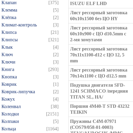
Клапан
[375]
ISUZU ELF LHD
Клемма
[5]
Лист рессорный заготовка
Клёпка
[2]
60x10x1500 без ЦО HY
Климат-контроль
[3]
Лист рессорный заготовка
Клипса
[21]
60x10x900 с ЦО d10.5mm с
Клипсы
[321]
2-мя хомутами
Клык
[4]
Лист рессорный заготовка
Ключ
[2]
70x11x1100-d12 с ЦО 12, 5
mm
Ключи
[3]
Книга
[293]
Лист рессорный заготовка
70x14x1100 с ЦО d12.5 mm
Кнопка
[3]
Коврик
[1]
Подушка двигателя SFD-
1241 SCHMACO /передняя
Коврик-липучка
[2]
TITAN SL, HA/
Кожух
[4]
Поршня 4M40-T STD 43232
Коленвал
[38]
TEIKIN
Колодки
[2151]
Колпаки
[5]
Пружины C4M-07971
(COS79/058-01-0003)
Кольца
[1164]