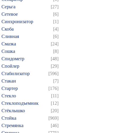
Серьга
[27]
Сетевое
[6]
Синхронизатор
[1]
Скоба
[4]
Сливная
[6]
Смазка
[24]
Сошка
[8]
Спидометр
[48]
Спойлер
[29]
Стабилизатор
[596]
Стакан
[7]
Стартер
[176]
Стекло
[11]
Стеклоподъемник
[12]
Стёклышко
[20]
Стойка
[969]
Стремянка
[46]
Ступица
[775]