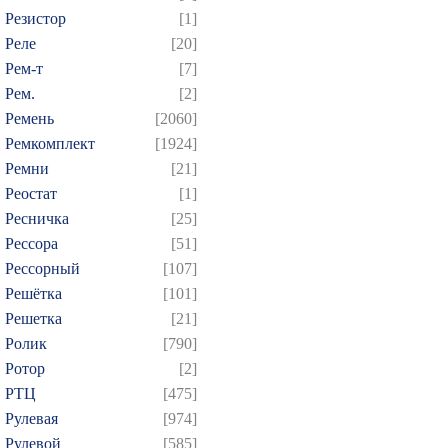
Резистор
[1]
Реле
[20]
Рем-т
[7]
Рем.
[2]
Ремень
[2060]
Ремкомплект
[1924]
Ремни
[21]
Реостат
[1]
Ресничка
[25]
Рессора
[51]
Рессорный
[107]
Решётка
[101]
Решетка
[21]
Ролик
[790]
Ротор
[2]
РТЦ
[475]
Рулевая
[974]
Рулевой
[585]