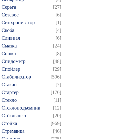
Серьга
[27]
Сетевое
[6]
Синхронизатор
[1]
Скоба
[4]
Сливная
[6]
Смазка
[24]
Сошка
[8]
Спидометр
[48]
Спойлер
[29]
Стабилизатор
[596]
Стакан
[7]
Стартер
[176]
Стекло
[11]
Стеклоподъемник
[12]
Стёклышко
[20]
Стойка
[969]
Стремянка
[46]
Ступица
[775]