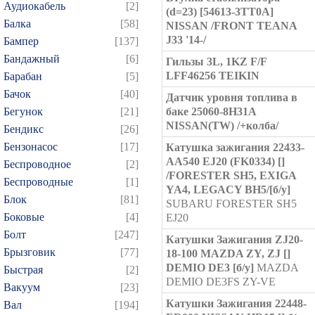
Аудиокабель
[2]
(d=23) [54613-3TT0A]
Балка
[58]
NISSAN /FRONT TEANA
J33 '14-/
Бампер
[137]
Бандажный
[6]
Гильзы 3L, 1KZ F/F
LFF46256 TEIKIN
Барабан
[5]
Бачок
[40]
Датчик уровня топлива в
Бегунок
[21]
баке 25060-8H31A
NISSAN(TW) /+колба/
Бендикс
[26]
Бензонасос
[17]
Катушка зажигания 22433-
AA540 EJ20 (FK0334) []
Беспроводное
[2]
/FORESTER SH5, EXIGA
Беспроводные
[1]
YA4, LEGACY BH5/[б/у]
Блок
[81]
SUBARU FORESTER SH5
Боковые
[4]
EJ20
Болт
[247]
Катушки Зажигания ZJ20-
Брызговик
[77]
18-100 MAZDA ZY, ZJ []
DEMIO DE3 [б/у]
MAZDA
Быстрая
[2]
DEMIO DE3FS ZY-VE
Вакуум
[23]
Катушки Зажигания 22448-
Вал
[194]