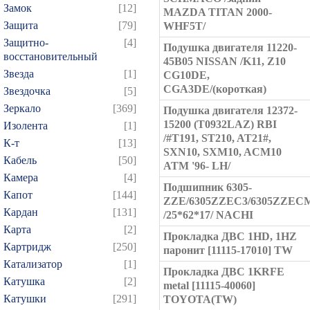
Замок
[12]
MAZDA TITAN 2000-
Защита
[79]
WHF5T/
Защитно-
[4]
Подушка двигателя 11220-
восстановительный
45B05 NISSAN /K11, Z10
Звезда
[1]
CG10DE,
CGA3DE/(короткая)
Звездочка
[5]
Зеркало
[369]
Подушка двигателя 12372-
15200 (T0932LAZ) RBI
Изолента
[1]
/#T191, ST210, AT21#,
К-т
[13]
SXN10, SXM10, ACM10
Кабель
[50]
ATM '96- LH/
Камера
[4]
Подшипник 6305-
Капот
[144]
ZZE/6305ZZEC3/6305ZZEC
Кардан
[131]
/25*62*17/ NACHI
Карта
[2]
Прокладка ДВС 1HD, 1HZ
Картридж
[250]
паронит [11115-17010] TW
Катализатор
[1]
Прокладка ДВС 1KRFE
Катушка
[2]
metal [11115-40060]
Катушки
[291]
TOYOTA(TW)