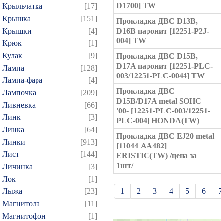
D1700] TW
Крыльчатка
[17]
Крышка
[151]
Прокладка ДВС D13B,
Крышки
[4]
D16B паронит [12251-P2J-
004] TW
Крюк
[1]
Кулак
[9]
Прокладка ДВС D15B,
D17A паронит [12251-PLC-
Лампа
[128]
003/12251-PLC-0044] TW
Лампа-фара
[4]
Прокладка ДВС
Лампочка
[209]
D15B/D17A metal SOHC
Ливневка
[66]
'00- [12251-PLC-003/12251-
Линк
[3]
PLC-004] HONDA(TW)
Линка
[64]
Прокладка ДВС EJ20 metal
Линки
[913]
[11044-AA482]
Лист
[144]
ERISTIC(TW) /цена за
1шт/
Личинка
[3]
Лок
[1]
Лыжа
[23]
1
2
3
4
5
6
Магнитола
[11]
21
22
23
24
25
Магнитофон
[1]
39
40
41
42
43