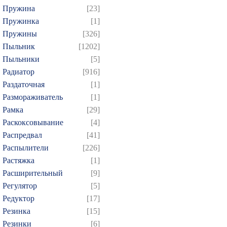
Пружина
[23]
Пружинка
[1]
Пружины
[326]
Пыльник
[1202]
Пыльники
[5]
Радиатор
[916]
Раздаточная
[1]
Размораживатель
[1]
Рамка
[29]
Раскоксовывание
[4]
Распредвал
[41]
Распылители
[226]
Растяжка
[1]
Расширительный
[9]
Регулятор
[5]
Редуктор
[17]
Резинка
[15]
Резинки
[6]