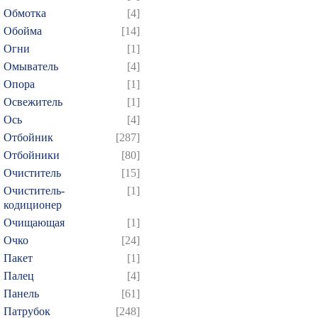
499
500
501
502
5
Обмотка
[4]
514
515
516
517
5
Обойма
[14]
529
530
531
532
5
Огни
[1]
Омыватель
[4]
544
545
546
547
5
Опора
[1]
559
560
561
562
5
Освежитель
[1]
574
575
576
577
5
Ось
[4]
589
590
591
592
5
Отбойник
[287]
604
605
606
607
6
Отбойники
[80]
Очиститель
[15]
619
620
621
622
6
Очиститель-
[1]
634
635
636
637
6
кодиционер
649
650
651
652
6
Очищающая
[1]
664
665
666
667
6
Очко
[24]
Пакет
[1]
679
680
681
682
6
Палец
[4]
694
695
696
697
6
Панель
[61]
709
710
711
712
7
Патрубок
[248]