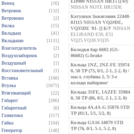
ED000 NISSAN HR15 [] б/у
Венец
[16]
NISSAN NOTE HR15DE
Ветровик
[132]
Катушки Зажигания 22448-
Ветровики
[2]
8J115 NISSAN VQ2#DE,
Вилка
[15]
VQ35DE '01- [] Б/У
NISSAN
Вкладыш
[41]
ELGRAND E50, E51
VQ25.VQ30.VQ35
Вкладыши
[1131]
Влагоотделитель
[2]
Колодки бар 6602 (GS-
Воздухозаборник
[2]
06602) G-brake
Воздушный
[1]
Кольца 1NZ, 2NZ-FE 35974
Восстановительный
[1]
0, 50 TP (75, 0/1, 2-1, 2-2, 0) /
масл. глубина 2, 5/ 3-е
Вставка
[168]
кольцо наборное/
Втулка
[1875]
Кольца 3SFE, 1AZFE 35984
Втягивающий
[22]
0, 50 TP (86, 0/1, 2-1, 2-3, 0)
Габарит
[286]
Кольца 4A.4A-G 35876 STD
Габаритный
[6]
TP (81/1, 5/1, 5/2, 8)
Газматики
[117]
Кольца GA16 34079 STD
Гайка
[104]
TP (76, 0/1, 5-1, 5-2, 8)
Генератор
[148]