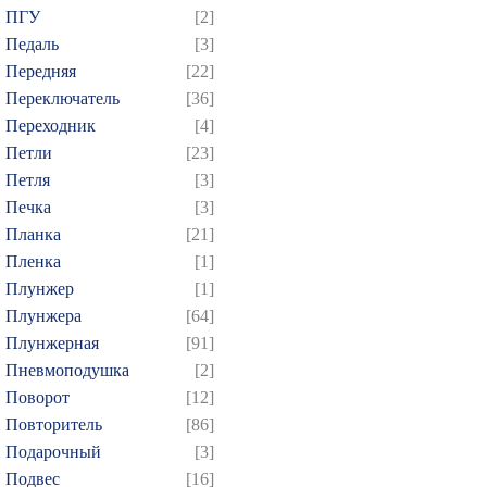
724
725
726
727
7
ПГУ
[2]
739
740
741
742
7
Педаль
[3]
Передняя
[22]
754
755
756
757
7
Переключатель
[36]
769
770
771
772
7
Переходник
[4]
784
785
786
787
7
Петли
[23]
799
800
801
802
8
Петля
[3]
814
815
816
817
8
Печка
[3]
Планка
[21]
829
830
831
832
8
Пленка
[1]
844
845
846
847
8
Плунжер
[1]
859
860
861
862
8
Плунжера
[64]
874
Плунжерная
[91]
Пневмоподушка
[2]
Поворот
[12]
Повторитель
[86]
Подарочный
[3]
Подвес
[16]