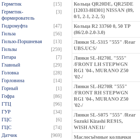
Герметик
[15]
Кольца QR20DE, QR25DE
[12033-8H301] NISSAN (89,
Герметик-
[3]
0/1, 2-1, 2-2, 5)
формирователь
Гидромуфта
[47]
Кольца R2 33760 0, 50 TP
(86/2.0-2.0-3.0)
Гильза
[56]
Гильзо-Поршневая
[13]
Линки SL-5315 "555" /Rear
UBS.UCS/
Гильзы
[259]
Гитара
[7]
Линки SL-H270L "555"
/FRONT LH STEPWGN
Главный
[29]
RG1 '04-, MURANO Z50
Головка
[28]
'02-/
Горловина
[14]
Линки SL-H270R "555"
Горный
[1]
/FRONT RH STEPWGN
Гофра
[86]
RG1 '04-, MURANO Z50
ГТЦ
[96]
'02-/
ГУР
[34]
Линки SL-S075 "555" /Rear
ГЦC
[6]
Suzuki Kizashi RE91S,
ГЦС
[74]
WISH ANE11/
Датчик
[969]
Маслосъёмные колпачки