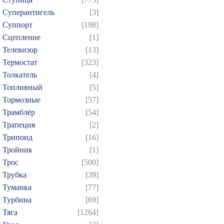
Суперантигель
[3]
Суппорт
[198]
Сцепление
[1]
Телевизор
[13]
Термостат
[323]
Толкатель
[4]
Топливный
[5]
Тормозные
[57]
Трамблёр
[54]
Трапеция
[2]
Трипоид
[16]
Тройник
[1]
Трос
[500]
Трубка
[39]
Туманка
[77]
Турбина
[69]
Тяга
[1264]