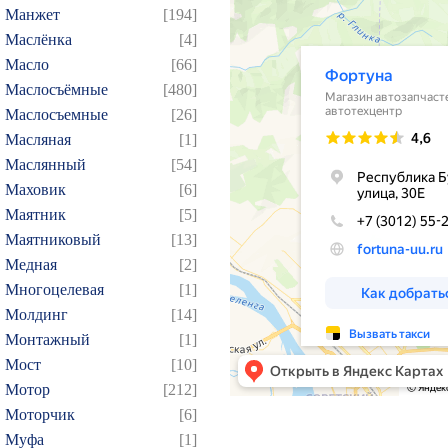
Манжет
[194]
57
58
59
60
61
Маслёнка
[4]
75
76
77
78
79
Масло
[66]
Маслосъёмные
[480]
93
94
95
96
97
Маслосъемные
[26]
109
110
111
112
1
Масляная
[1]
124
125
126
127
1
Маслянный
[54]
139
140
141
142
1
Маховик
[6]
154
155
156
157
1
Маятник
[5]
Маятниковый
[13]
169
170
171
172
1
Медная
[2]
184
185
186
187
1
Многоцелевая
[1]
199
200
201
202
2
Молдинг
[14]
214
215
216
217
2
Монтажный
[1]
229
230
231
232
2
Мост
[10]
Мотор
[212]
244
245
246
247
2
Моторчик
[6]
259
260
261
262
2
Муфа
[1]