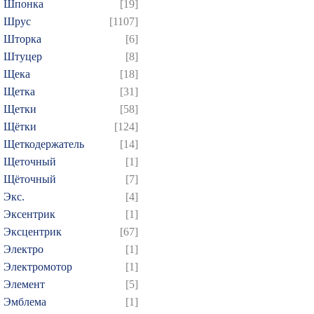
Шпонка
[19]
Шрус
[1107]
Шторка
[6]
Штуцер
[8]
Щека
[18]
Щетка
[31]
Щетки
[58]
Щётки
[124]
Щеткодержатель
[14]
Щеточный
[1]
Щёточный
[7]
Экс.
[4]
Эксентрик
[1]
Эксцентрик
[67]
Электро
[1]
Электромотор
[1]
Элемент
[5]
Эмблема
[1]