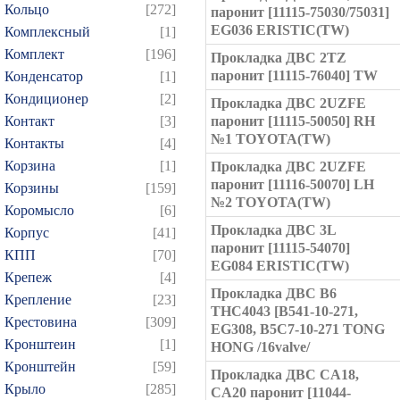
Кольцо
[272]
паронит [11115-75030/75031]
EG036 ERISTIC(TW)
Комплексный
[1]
Комплект
[196]
Прокладка ДВС 2TZ
паронит [11115-76040] TW
Конденсатор
[1]
Кондиционер
[2]
Прокладка ДВС 2UZFE
Контакт
[3]
паронит [11115-50050] RH
№1 TOYOTA(TW)
Контакты
[4]
Корзина
[1]
Прокладка ДВС 2UZFE
паронит [11116-50070] LH
Корзины
[159]
№2 TOYOTA(TW)
Коромысло
[6]
Прокладка ДВС 3L
Корпус
[41]
паронит [11115-54070]
КПП
[70]
EG084 ERISTIC(TW)
Крепеж
[4]
Прокладка ДВС B6
Крепление
[23]
THC4043 [B541-10-271,
Крестовина
[309]
EG308, B5C7-10-271 TONG
Кронштеин
[1]
HONG /16valve/
Кронштейн
[59]
Прокладка ДВС CA18,
Крыло
[285]
CA20 паронит [11044-