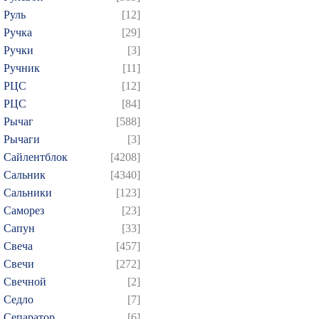
Руль
[12]
Ручка
[29]
Ручки
[3]
Ручник
[11]
РЦC
[12]
РЦС
[84]
Рычаг
[588]
Рычаги
[3]
Сайлентблок
[4208]
Сальник
[4340]
Сальники
[123]
Саморез
[23]
Сапун
[33]
Свеча
[457]
Свечи
[272]
Свечной
[2]
Седло
[7]
Сепаратор
[6]