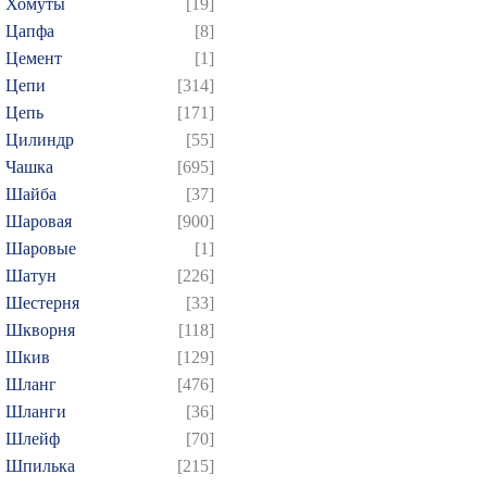
Хомуты
[19]
Цапфа
[8]
Цемент
[1]
Цепи
[314]
Цепь
[171]
Цилиндр
[55]
Чашка
[695]
Шайба
[37]
Шаровая
[900]
Шаровые
[1]
Шатун
[226]
Шестерня
[33]
Шкворня
[118]
Шкив
[129]
Шланг
[476]
Шланги
[36]
Шлейф
[70]
Шпилька
[215]