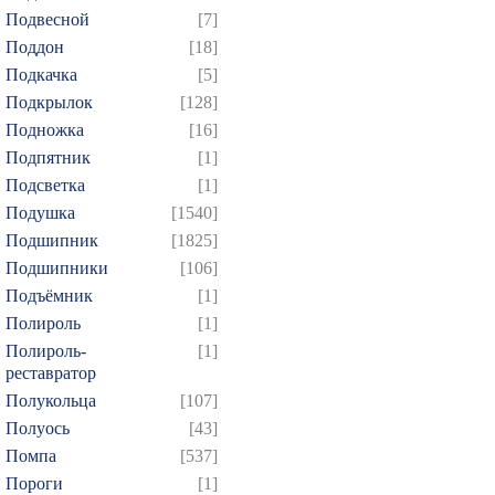
Подвесной
[7]
Поддон
[18]
Подкачка
[5]
Подкрылок
[128]
Подножка
[16]
Подпятник
[1]
Подсветка
[1]
Подушка
[1540]
Подшипник
[1825]
Подшипники
[106]
Подъёмник
[1]
Полироль
[1]
Полироль-
[1]
реставратор
Полукольца
[107]
Полуось
[43]
Помпа
[537]
Пороги
[1]