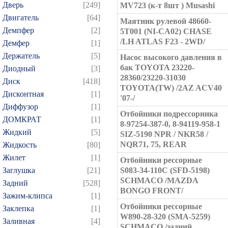
Дверь
[249]
MV723 (к-т 8шт ) Musashi
Двигатель
[64]
Маятник рулевой 48660-
Демпфер
[2]
5T001 (NI-CA02) CHASE
/LH ATLAS F23 - 2WD/
Демфер
[1]
Держатель
[5]
Насос высокого давления в
бак TOYOTA 23220-
Диодный
[3]
28360/23220-31030
Диск
[418]
TOYOTA(TW) /2AZ ACV40
Дисконтная
[1]
'07-/
Диффузор
[1]
Отбойники подрессорника
ДОМКРАТ
[1]
8-97254-387-0, 8-94119-958-1
Жидкий
[5]
SIZ-5190 NPR / NKR58 /
NQR71, 75, REAR
Жидкость
[80]
Жилет
[1]
Отбойники рессорные
Заглушка
[21]
S083-34-110C (SFD-5198)
SCHMACO /MAZDA
Задний
[528]
BONGO FRONT/
Зажим-клипса
[1]
Отбойники рессорные
Заклепка
[1]
W890-28-320 (SMA-5259)
Заливная
[4]
SCHMACO /задний