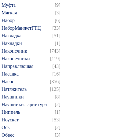
274
275
276
277
2
Муфта
[9]
289
290
291
292
2
Мягкая
[3]
304
305
306
307
3
Набор
[6]
НаборМанжетГТЦ
[33]
319
320
321
322
3
Накладка
[51]
334
335
336
337
3
Накладки
[1]
349
350
351
352
3
Наконечник
[743]
364
365
366
367
3
Наконечники
[119]
379
380
381
382
3
Направляющая
[43]
Насадка
[16]
394
395
396
397
3
Насос
[356]
409
410
411
412
4
Натяжитель
[125]
424
425
426
427
4
Наушники
[8]
439
440
441
442
4
Наушники-гарнитура
[2]
454
455
456
457
4
Ниппель
[1]
Ноускат
[53]
469
470
471
472
4
Оcь
[2]
484
485
486
487
4
Обвес
[3]