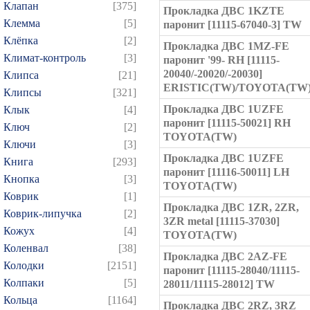
Клапан
[375]
Прокладка ДВС 1KZTE
Клемма
[5]
паронит [11115-67040-3] TW
Клёпка
[2]
Прокладка ДВС 1MZ-FE
Климат-контроль
[3]
паронит '99- RH [11115-
20040/-20020/-20030]
Клипса
[21]
ERISTIC(TW)/TOYOTA(TW
Клипсы
[321]
Прокладка ДВС 1UZFE
Клык
[4]
паронит [11115-50021] RH
Ключ
[2]
TOYOTA(TW)
Ключи
[3]
Прокладка ДВС 1UZFE
Книга
[293]
паронит [11116-50011] LH
Кнопка
[3]
TOYOTA(TW)
Коврик
[1]
Прокладка ДВС 1ZR, 2ZR,
Коврик-липучка
[2]
3ZR metal [11115-37030]
Кожух
[4]
TOYOTA(TW)
Коленвал
[38]
Прокладка ДВС 2AZ-FE
Колодки
[2151]
паронит [11115-28040/11115-
Колпаки
[5]
28011/11115-28012] TW
Кольца
[1164]
Прокладка ДВС 2RZ, 3RZ