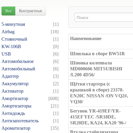
Все
Контрактные
5-минутная
[1]
Airbag
[18]
Наименование
Cтояночный
[1]
KW-106B
[0]
Шпилька в сборе BW51R
USB
[6]
Автомобильное
[6]
Шпонка коленвала
Автомобильный
[6]
MD000606 MITSUBISHI
/L200 4D56/
Адаптер
[3]
Аккумулятор
[2]
Щётки стартера (с
крышкой в сборе) 23378-
Активатор
[1]
EN20C NISSAN /ON VQ2#,
Амортизатор
[608]
VQ30/
Амортизаторы
[21]
Бегунок YR-419EF/YR-
Антидождь
[1]
415EF YEC /SR18DE,
Антизапотеватель
[1]
SR20DE, KA24, KA20 '96-/
Ароматизатор
[35]
Втулка стабилизатора