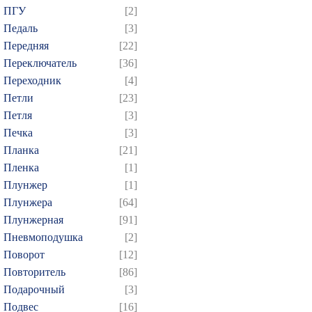
ПГУ
[2]
Педаль
[3]
Передняя
[22]
Переключатель
[36]
Переходник
[4]
Петли
[23]
Петля
[3]
Печка
[3]
Планка
[21]
Пленка
[1]
Плунжер
[1]
Плунжера
[64]
Плунжерная
[91]
Пневмоподушка
[2]
Поворот
[12]
Повторитель
[86]
Подарочный
[3]
Подвес
[16]