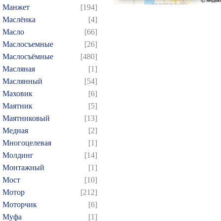
244
245
246
247
2
Манжет
[194]
259
260
261
262
2
Маслёнка
[4]
274
275
276
277
2
Масло
[66]
Маслосъемные
[26]
289
290
291
292
2
Маслосъёмные
[480]
304
305
306
307
3
Масляная
[1]
319
320
321
322
3
Маслянный
[54]
334
335
336
337
3
Маховик
[6]
349
350
351
352
3
Маятник
[5]
Маятниковый
[13]
364
365
366
367
3
Медная
[2]
379
380
381
382
3
Многоцелевая
[1]
394
395
396
397
3
Молдинг
[14]
409
410
411
412
4
Монтажный
[1]
424
425
426
427
4
Мост
[10]
Мотор
[212]
439
440
441
442
4
Моторчик
[6]
454
455
456
457
4
Муфа
[1]