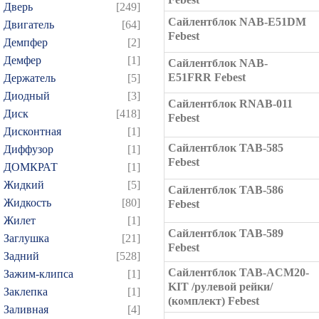
Дверь
[249]
Сайлентблок NAB-E51DM
Двигатель
[64]
Febest
Демпфер
[2]
Демфер
[1]
Сайлентблок NAB-
E51FRR Febest
Держатель
[5]
Диодный
[3]
Сайлентблок RNAB-011
Диск
[418]
Febest
Дисконтная
[1]
Сайлентблок TAB-585
Диффузор
[1]
Febest
ДОМКРАТ
[1]
Жидкий
[5]
Сайлентблок TAB-586
Жидкость
[80]
Febest
Жилет
[1]
Сайлентблок TAB-589
Заглушка
[21]
Febest
Задний
[528]
Сайлентблок TAB-ACM20-
Зажим-клипса
[1]
KIT /рулевой рейки/
Заклепка
[1]
(комплект) Febest
Заливная
[4]