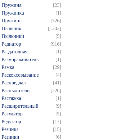
Пружина
[23]
Пружинка
[1]
Пружины
[326]
Пыльник
[1202]
Пыльники
[5]
Радиатор
[916]
Раздаточная
[1]
Размораживатель
[1]
Рамка
[29]
Раскоксовывание
[4]
Распредвал
[41]
Распылители
[226]
Растяжка
[1]
Расширительный
[9]
Регулятор
[5]
Редуктор
[17]
Резинка
[15]
Резинки
[6]