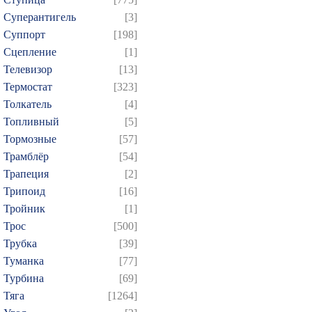
Суперантигель
[3]
Суппорт
[198]
Сцепление
[1]
Телевизор
[13]
Термостат
[323]
Толкатель
[4]
Топливный
[5]
Тормозные
[57]
Трамблёр
[54]
Трапеция
[2]
Трипоид
[16]
Тройник
[1]
Трос
[500]
Трубка
[39]
Туманка
[77]
Турбина
[69]
Тяга
[1264]