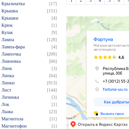
1
2
3
4
5
6
Крыльчатка
[17]
21
22
23
24
25
Крышка
[151]
39
40
41
42
43
Крышки
[4]
Крюк
[1]
57
58
59
60
61
Кулак
[9]
75
76
77
78
79
Лампа
[128]
93
94
95
96
97
Лампа-фара
[4]
109
110
111
112
1
Лампочка
[209]
124
125
126
127
1
Ливневка
[66]
Линк
[3]
139
140
141
142
1
Линка
[64]
154
155
156
157
1
Линки
[913]
169
170
171
172
1
Лист
[144]
184
185
186
187
1
Личинка
[3]
199
200
201
202
2
Лок
[1]
Лыжа
[23]
214
215
216
217
2
Магнитола
[11]
229
230
231
232
2
Магнитофон
[1]