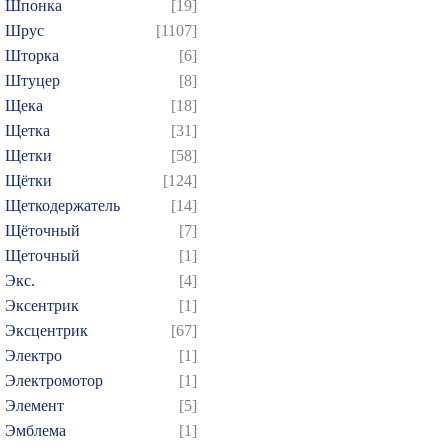
Шпонка
[19]
Шрус
[1107]
Шторка
[6]
Штуцер
[8]
Щека
[18]
Щетка
[31]
Щетки
[58]
Щётки
[124]
Щеткодержатель
[14]
Щёточный
[7]
Щеточный
[1]
Экс.
[4]
Эксентрик
[1]
Эксцентрик
[67]
Электро
[1]
Электромотор
[1]
Элемент
[5]
Эмблема
[1]