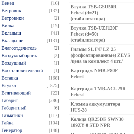
Венец
[16]
Втулка TSB-GSU50R
Ветровик
[132]
Febest (d=21)
Ветровики
[2]
(стабилизатора)
Вилка
[15]
Втулка TSB-UZJ120F
Вкладыш
[41]
Febest (d=50)
(стабилизатора)
Вкладыши
[1131]
Влагоотделитель
[2]
Гильзы SL F/F LZ-25
(фосфоатированные) ZEVS
Воздухозаборник
[2]
/цена за комплект 4 шт./
Воздушный
[1]
Восстановительный
[1]
Картридж NMB-F80F
Febest
Вставка
[168]
Втулка
[1875]
Картридж TMB-ACU25R
Втягивающий
[22]
Febest
Габарит
[286]
Клемма аккумулятора
Габаритный
[6]
HUS-28
Газматики
[117]
Кольца QR25DE SWN30-
Гайка
[104]
189ZY-0 STD NPR
Генератор
[148]