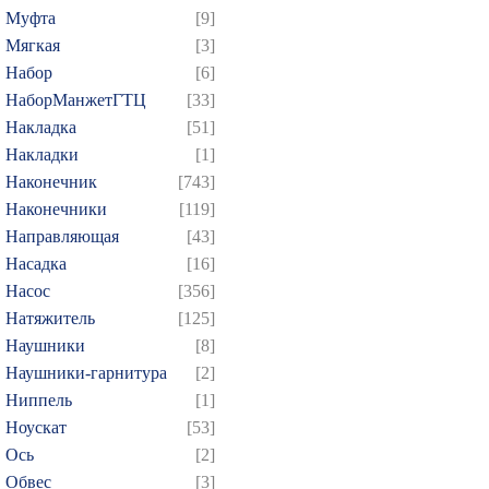
469
470
471
472
4
Муфта
[9]
484
485
486
487
4
Мягкая
[3]
499
500
501
502
5
Набор
[6]
НаборМанжетГТЦ
[33]
514
515
516
517
5
Накладка
[51]
529
530
531
532
5
Накладки
[1]
544
545
546
547
5
Наконечник
[743]
559
560
561
562
5
Наконечники
[119]
574
575
576
577
5
Направляющая
[43]
Насадка
[16]
589
590
591
592
5
Насос
[356]
604
605
606
607
6
Натяжитель
[125]
619
620
621
622
6
Наушники
[8]
634
635
636
637
6
Наушники-гарнитура
[2]
649
650
651
652
6
Ниппель
[1]
Ноускат
[53]
664
665
666
667
6
Оcь
[2]
679
680
681
682
6
Обвес
[3]