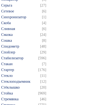
Серьга
[27]
Сетевое
[6]
Синхронизатор
[1]
Скоба
[4]
Сливная
[6]
Смазка
[24]
Сошка
[8]
Спидометр
[48]
Спойлер
[29]
Стабилизатор
[596]
Стакан
[7]
Стартер
[176]
Стекло
[11]
Стеклоподъемник
[12]
Стёклышко
[20]
Стойка
[969]
Стремянка
[46]
Ступица
[775]