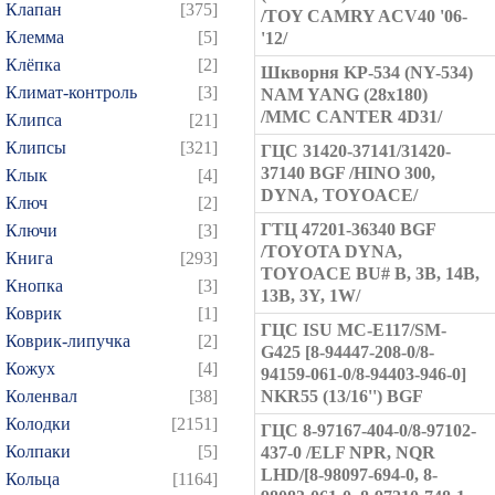
Клапан
[375]
/TOY CAMRY ACV40 '06-
Клемма
[5]
'12/
Клёпка
[2]
Шкворня KP-534 (NY-534)
Климат-контроль
[3]
NAM YANG (28x180)
/MMC CANTER 4D31/
Клипса
[21]
Клипсы
[321]
ГЦС 31420-37141/31420-
37140 BGF /HINO 300,
Клык
[4]
DYNA, TOYOACE/
Ключ
[2]
ГТЦ 47201-36340 BGF
Ключи
[3]
/TOYOTA DYNA,
Книга
[293]
TOYOACE BU# B, 3B, 14B,
Кнопка
[3]
13B, 3Y, 1W/
Коврик
[1]
ГЦC ISU MC-E117/SM-
Коврик-липучка
[2]
G425 [8-94447-208-0/8-
Кожух
[4]
94159-061-0/8-94403-946-0]
Коленвал
[38]
NKR55 (13/16'') BGF
Колодки
[2151]
ГЦС 8-97167-404-0/8-97102-
Колпаки
[5]
437-0 /ELF NPR, NQR
LHD/[8-98097-694-0, 8-
Кольца
[1164]