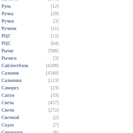
Руль
[12]
Ручка
[29]
Ручки
[3]
Ручник
[11]
РЦC
[12]
РЦС
[84]
Рычаг
[588]
Рычаги
[3]
Сайлентблок
[4208]
Сальник
[4340]
Сальники
[123]
Саморез
[23]
Сапун
[33]
Свеча
[457]
Свечи
[272]
Свечной
[2]
Седло
[7]
Сепаратор
[6]