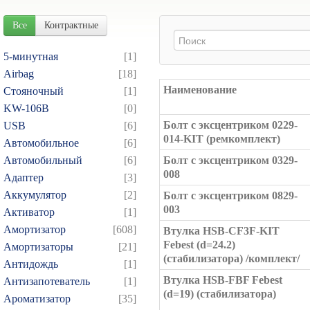
Все
Контрактные
5-минутная
[1]
Airbag
[18]
Наименование
Cтояночный
[1]
KW-106B
[0]
Болт с эксцентриком 0229-
USB
[6]
014-KIT (ремкомплект)
Автомобильное
[6]
Автомобильный
[6]
Болт с эксцентриком 0329-
008
Адаптер
[3]
Аккумулятор
[2]
Болт с эксцентриком 0829-
003
Активатор
[1]
Амортизатор
[608]
Втулка HSB-CF3F-KIT
Febest (d=24.2)
Амортизаторы
[21]
(стабилизатора) /комплект/
Антидождь
[1]
Втулка HSB-FBF Febest
Антизапотеватель
[1]
(d=19) (стабилизатора)
Ароматизатор
[35]