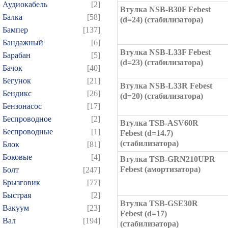
Аудиокабель
[2]
Втулка NSB-B30F Febest
Балка
[58]
(d=24) (стабилизатора)
Бампер
[137]
Бандажный
[6]
Втулка NSB-L33F Febest
Барабан
[5]
(d=23) (стабилизатора)
Бачок
[40]
Бегунок
[21]
Втулка NSB-L33R Febest
Бендикс
[26]
(d=20) (стабилизатора)
Бензонасос
[17]
Беспроводное
[2]
Втулка TSB-ASV60R
Беспроводные
[1]
Febest (d=14.7)
(стабилизатора)
Блок
[81]
Боковые
[4]
Втулка TSB-GRN210UPR
Febest (амортизатора)
Болт
[247]
Брызговик
[77]
Быстрая
[2]
Втулка TSB-GSE30R
Вакуум
[23]
Febest (d=17)
Вал
[194]
(стабилизатора)