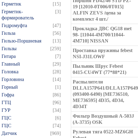
Поршня FD42/46 STD PZ-
Герметик
[15]
19 [12010-0T006/0T015]
Герметик-
[3]
ALFIN ZEVS /цена за
формирователь
комплект 4 шт./
Гидромуфта
[47]
Прокладка ДВС QG18 met
Гильза
[56]
98- [11044-4M700/11044-
Гильзо-Поршневая
[13]
4M710] NISSAN
Гильзы
[259]
Проставка пружины febest
Гитара
[7]
NSI-J31LOWF
Главный
[29]
Пыльник Шрус Febest
Головка
[28]
0415-CU4WT (77*88*21)
Горловина
[14]
Распылители
Горный
[1]
DLLA157P641/DLLA157P649
(093400-6490) [ME736510,
Гофра
[86]
ME736595] 4D35, 4D34,
ГТЦ
[96]
4D34T
ГУР
[34]
Фильтр Воздушный A-503J
ГЦC
[6]
(A-3735) OSK
ГЦС
[74]
Рулевая тяга 0522-MZ6GH
Датчик
[969]
Febest