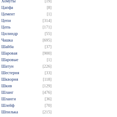
Хомуты
[19]
Цапфа
[8]
Цемент
[1]
Цепи
[314]
Цепь
[171]
Цилиндр
[55]
Чашка
[695]
Шайба
[37]
Шаровая
[900]
Шаровые
[1]
Шатун
[226]
Шестерня
[33]
Шкворня
[118]
Шкив
[129]
Шланг
[476]
Шланги
[36]
Шлейф
[70]
Шпилька
[215]