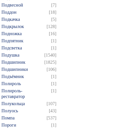
Подвесной
[7]
Поддон
[18]
Подкачка
[5]
Подкрылок
[128]
Подножка
[16]
Подпятник
[1]
Подсветка
[1]
Подушка
[1540]
Подшипник
[1825]
Подшипники
[106]
Подъёмник
[1]
Полироль
[1]
Полироль-
[1]
реставратор
Полукольца
[107]
Полуось
[43]
Помпа
[537]
Пороги
[1]