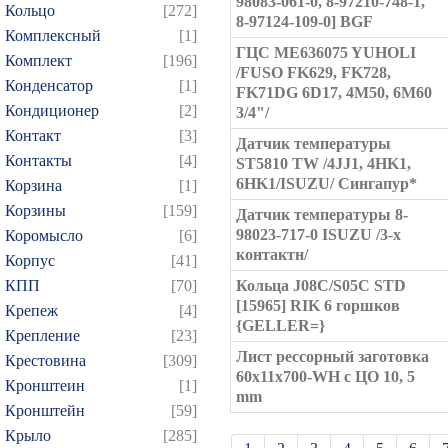
98083-061-0, 8-97210-748-1,
Кольцо
[272]
8-97124-109-0] BGF
Комплексный
[1]
ГЦС ME636075 YUHOLI
Комплект
[196]
/FUSO FK629, FK728,
Конденсатор
[1]
FK71DG 6D17, 4M50, 6M60
Кондиционер
[2]
3/4"/
Контакт
[3]
Датчик температуры
Контакты
[4]
ST5810 TW /4JJ1, 4HK1,
6HK1/ISUZU/ Сингапур*
Корзина
[1]
Корзины
[159]
Датчик температуры 8-
98023-717-0 ISUZU /3-х
Коромысло
[6]
контактн/
Корпус
[41]
КПП
[70]
Кольца J08C/S05C STD
[15965] RIK 6 горшков
Крепеж
[4]
{GELLER=}
Крепление
[23]
Лист рессорный заготовка
Крестовина
[309]
60x11x700-WH с ЦО 10, 5
Кронштеин
[1]
mm
Кронштейн
[59]
Крыло
[285]