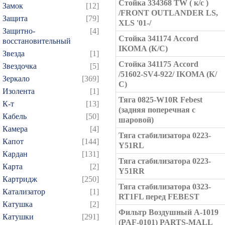
Стойка 334368 TW ( к/с )
Замок
[12]
/FRONT OUTLANDER LS,
Защита
[79]
XLS '01-/
Защитно-
[4]
Стойка 341174 Accord
восстановительный
IKOMA (К/С)
Звезда
[1]
Стойка 341175 Accord
Звездочка
[5]
/51602-SV4-922/ IKOMA (К/
Зеркало
[369]
С)
Изолента
[1]
Тяга 0825-W10R Febest
К-т
[13]
(задняя поперечная с
Кабель
[50]
шаровой)
Камера
[4]
Тяга стабилизатора 0223-
Капот
[144]
Y51RL
Кардан
[131]
Тяга стабилизатора 0223-
Карта
[2]
Y51RR
Картридж
[250]
Тяга стабилизатора 0323-
Катализатор
[1]
RT1FL перед FEBEST
Катушка
[2]
Фильтр Воздушный A-1019
Катушки
[291]
(PAF-0101) PARTS-MALL