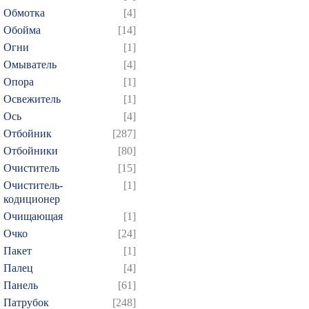
694
695
696
697
6
Обмотка
[4]
709
710
711
712
7
Обойма
[14]
724
725
726
727
7
Огни
[1]
Омыватель
[4]
739
740
741
742
7
Опора
[1]
754
755
756
757
7
Освежитель
[1]
769
770
771
772
7
Ось
[4]
784
785
786
787
7
Отбойник
[287]
799
800
801
802
8
Отбойники
[80]
Очиститель
[15]
814
815
816
817
8
Очиститель-
[1]
829
830
831
832
8
кодиционер
844
845
846
847
8
Очищающая
[1]
859
860
861
862
8
Очко
[24]
Пакет
[1]
Палец
[4]
Панель
[61]
Патрубок
[248]