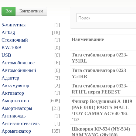
Все
Контрактные
5-минутная
[1]
Airbag
[18]
Наименование
Cтояночный
[1]
KW-106B
[0]
Тяга стабилизатора 0223-
USB
[6]
Y51RL
Автомобильное
[6]
Автомобильный
[6]
Тяга стабилизатора 0223-
Y51RR
Адаптер
[3]
Аккумулятор
[2]
Тяга стабилизатора 0323-
RT1FL перед FEBEST
Активатор
[1]
Амортизатор
[608]
Фильтр Воздушный A-1019
(PAF-0101) PARTS-MALL
Амортизаторы
[21]
/TOY CAMRY ACV40 '06-
Антидождь
[1]
'12/
Антизапотеватель
[1]
Шкворня KP-534 (NY-534)
Ароматизатор
[35]
NAM YANG (28x180)