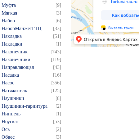
Муфта
[9]
184
185
186
187
1
Мягкая
[3]
199
200
201
202
2
Набор
[6]
214
215
216
217
2
НаборМанжетГТЦ
[33]
229
230
231
232
2
Накладка
[51]
Накладки
[1]
244
245
246
247
2
Наконечник
[743]
259
260
261
262
2
Наконечники
[119]
274
275
276
277
2
Направляющая
[43]
289
290
291
292
2
Насадка
[16]
304
305
306
307
3
Насос
[356]
Натяжитель
[125]
319
320
321
322
3
Наушники
[8]
334
335
336
337
3
Наушники-гарнитура
[2]
349
350
351
352
3
Ниппель
[1]
364
365
366
367
3
Ноускат
[53]
379
380
381
382
3
Оcь
[2]
Обвес
[3]
394
395
396
397
3