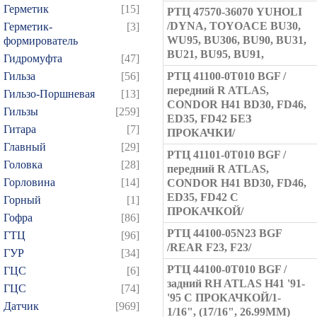
Герметик
[15]
РТЦ 47570-36070 YUHOLI
/DYNA, TOYOACE BU30,
Герметик-
[3]
WU95, BU306, BU90, BU31,
формирователь
BU21, BU95, BU91,
Гидромуфта
[47]
Гильза
[56]
РТЦ 41100-0T010 BGF /
передний R ATLAS,
Гильзо-Поршневая
[13]
CONDOR H41 BD30, FD46,
Гильзы
[259]
ED35, FD42 БЕЗ
Гитара
[7]
ПРОКАЧКИ/
Главный
[29]
РТЦ 41101-0T010 BGF /
Головка
[28]
передний R ATLAS,
Горловина
[14]
CONDOR H41 BD30, FD46,
ED35, FD42 С
Горный
[1]
ПРОКАЧКОЙ/
Гофра
[86]
РТЦ 44100-05N23 BGF
ГТЦ
[96]
/REAR F23, F23/
ГУР
[34]
РТЦ 44100-0T010 BGF /
ГЦC
[6]
задний RH ATLAS H41 '91-
ГЦС
[74]
'95 С ПРОКАЧКОЙ/1-
Датчик
[969]
1/16", (17/16", 26.99ММ)