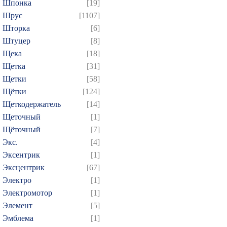
Шпонка
[19]
Шрус
[1107]
Шторка
[6]
Штуцер
[8]
Щека
[18]
Щетка
[31]
Щетки
[58]
Щётки
[124]
Щеткодержатель
[14]
Щеточный
[1]
Щёточный
[7]
Экс.
[4]
Эксентрик
[1]
Эксцентрик
[67]
Электро
[1]
Электромотор
[1]
Элемент
[5]
Эмблема
[1]