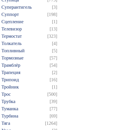
Суперантигель
[3]
Суппорт
[198]
Сцепление
[1]
Телевизор
[13]
Термостат
[323]
Толкатель
[4]
Топливный
[5]
Тормозные
[57]
Трамблёр
[54]
Трапеция
[2]
Трипоид
[16]
Тройник
[1]
Трос
[500]
Трубка
[39]
Туманка
[77]
Турбина
[69]
Тяга
[1264]