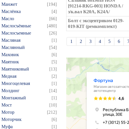
Сальник 80x98x8 HON
Манжет
[194]
[91214-RKG-003] HONDA /
Маслёнка
[4]
з/к.вал K20A, K24A/
Масло
[66]
Болт с эксцентриком 0129-
Маслосъёмные
[480]
019-KIT (ремкомплект)
Маслосъемные
[26]
Масляная
[1]
1
2
3
4
5
6
Маслянный
[54]
21
22
23
24
25
Маховик
[6]
39
40
41
42
43
Маятник
[5]
57
58
59
60
61
Маятниковый
[13]
75
76
77
78
79
Медная
[2]
Многоцелевая
[1]
93
94
95
96
97
Молдинг
[14]
109
110
111
112
1
Монтажный
[1]
124
125
126
127
1
Мост
[10]
139
140
141
142
1
Мотор
[212]
154
155
156
157
1
Моторчик
[6]
Муфа
[1]
169
170
171
172
1