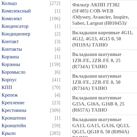
Кольцо
[272]
Фильтр АКПП JT382
Комплексный
[1]
(SF405) COB-WEB
/Odyssey, Avancier, Inspire,
Комплект
[196]
Saber, Largeat (H010453)/
Конденсатор
[1]
Вкладыши коренные 4G11,
Кондиционер
[2]
4G12, 4G13, 4G15 0, 50
Контакт
[3]
(M119A) TAIHO
Контакты
[4]
Вкладыши шатунные
Корзина
[1]
1ZR-FE, 2ZR-FE 0, 25
Корзины
[159]
(R734A) TAIHO
Коромысло
[6]
Вкладыши шатунные
Корпус
[41]
1ZR-FE, 2ZR-FE 0, 50
КПП
[70]
(R734A) TAIHO
Крепеж
[4]
Вкладыши шатунные
Крепление
[23]
G15A, G16A, G16B 0, 25
(R657A) TAIHO
Крестовина
[309]
Кронштеин
[1]
Вкладыши шатунные
Кронштейн
[59]
GA13, GA15, GA16, QG13,
QG15, QG18 0, 50 (R094A)
Крыло
[285]