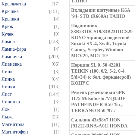
TAIHO
Крыльчатка
[17]
Вкладыши шатунные K6A
Крышка
[151]
'94- STD (R660A) TAIHO
Крышки
[4]
Подшипник
Крюк
[1]
83B231DCS19/83B231DCS29
Кулак
[9]
KOYO /привода подвесной
Лампа
[128]
Suzuki SX-4, Swift, Toyota
Лампа-фара
[4]
Camry, Scepter, Windom
MCV20, MCU10/
Лампочка
[209]
Ливневка
[66]
Поршня SL 0, 50 42201
TEIKIN (100, 0/2, 5-2, 0-4,
Линк
[3]
5/d=34) (с бол. форкамерой)
Линка
[64]
КОНУС
Линки
[913]
Ремень ручейковый 6PK
Лист
[144]
1175 Mitsuboshi /VQ35DE
Личинка
[3]
PATHFINDER R50 '95-,
Лок
[1]
TERRANO R50 '97-/
Лыжа
[23]
Сальник 43x58x7 HON
Магнитола
[11]
[91212-RNA-A01] HONDA
Магнитофон
[1]