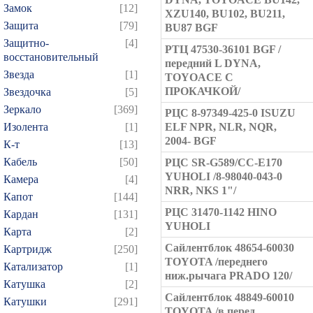
Замок
[12]
XZU140, BU102, BU211,
Защита
[79]
BU87 BGF
Защитно-
[4]
РТЦ 47530-36101 BGF /
восстановительный
передний L DYNA,
Звезда
[1]
TOYOACE С
ПРОКАЧКОЙ/
Звездочка
[5]
Зеркало
[369]
РЦС 8-97349-425-0 ISUZU
Изолента
[1]
ELF NPR, NLR, NQR,
2004- BGF
К-т
[13]
Кабель
[50]
РЦС SR-G589/CC-E170
YUHOLI /8-98040-043-0
Камера
[4]
NRR, NKS 1"/
Капот
[144]
РЦС 31470-1142 HINO
Кардан
[131]
YUHOLI
Карта
[2]
Сайлентблок 48654-60030
Картридж
[250]
TOYOTA /переднего
Катализатор
[1]
ниж.рычага PRADO 120/
Катушка
[2]
Сайлентблок 48849-60010
Катушки
[291]
TOYOTA /в перед