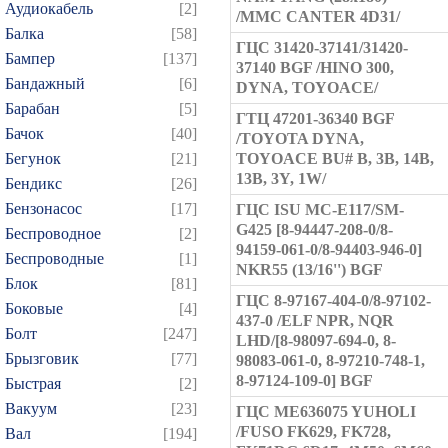
Аудиокабель
[2]
/MMC CANTER 4D31/
Балка
[58]
ГЦС 31420-37141/31420-
Бампер
[137]
37140 BGF /HINO 300,
Бандажный
[6]
DYNA, TOYOACE/
Барабан
[5]
ГТЦ 47201-36340 BGF
Бачок
[40]
/TOYOTA DYNA,
Бегунок
[21]
TOYOACE BU# B, 3B, 14B,
13B, 3Y, 1W/
Бендикс
[26]
Бензонасос
[17]
ГЦC ISU MC-E117/SM-
G425 [8-94447-208-0/8-
Беспроводное
[2]
94159-061-0/8-94403-946-0]
Беспроводные
[1]
NKR55 (13/16'') BGF
Блок
[81]
ГЦС 8-97167-404-0/8-97102-
Боковые
[4]
437-0 /ELF NPR, NQR
Болт
[247]
LHD/[8-98097-694-0, 8-
Брызговик
[77]
98083-061-0, 8-97210-748-1,
8-97124-109-0] BGF
Быстрая
[2]
Вакуум
[23]
ГЦС ME636075 YUHOLI
/FUSO FK629, FK728,
Вал
[194]