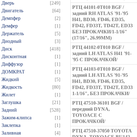
Дверь
[249]
РТЦ 44101-0T010 BGF /
Двигатель
[64]
задний RH ATLAS '91-'95
Демпфер
[2]
H41, BD30, FD46, ED35,
FD42, FD33T, TD42T, ED33
Демфер
[1]
БЕЗ ПРОКАЧКИ/1-1/16"
Держатель
[5]
(17/16", 26.99ММ)
Диодный
[3]
РТЦ 44102-0T010 BGF /
Диск
[418]
задний LH ATLAS H41 '91-
Дисконтная
[1]
'95 С ПРОКАЧКОЙ/
Диффузор
[1]
РТЦ 44103-0T010 BGF /
ДОМКРАТ
[1]
задний LH ATLAS '91-'95
Жидкий
[5]
H41, BD30, FD46, ED35,
Жидкость
[80]
FD42, FD33T, TD42T, ED33
1-1/16", БЕЗ ПРОКАЧКИ/
Жилет
[1]
Заглушка
[21]
РТЦ 47510-36101 BGF /
передний DYNA,
Задний
[528]
TOYOACE С
Зажим-клипса
[1]
ПРОКАЧКОЙ/
Заклепка
[1]
РТЦ 47510-37050 TOYOTA
Заливная
[4]
DYNA, TOYOACE BU142,