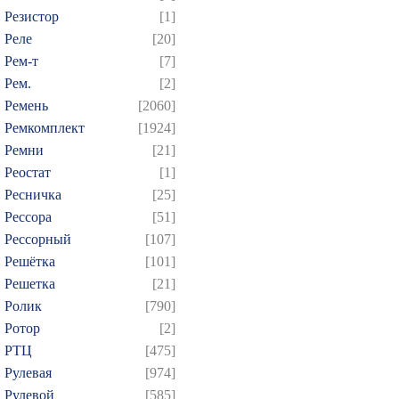
Резистор
[1]
Реле
[20]
Рем-т
[7]
Рем.
[2]
Ремень
[2060]
Ремкомплект
[1924]
Ремни
[21]
Реостат
[1]
Ресничка
[25]
Рессора
[51]
Рессорный
[107]
Решётка
[101]
Решетка
[21]
Ролик
[790]
Ротор
[2]
РТЦ
[475]
Рулевая
[974]
Рулевой
[585]