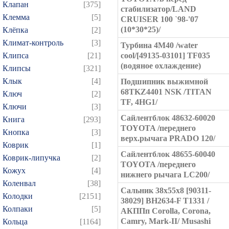
Клапан
[375]
стабилизатор/LAND
Клемма
[5]
CRUISER 100 `98-'07
(10*30*25)/
Клёпка
[2]
Климат-контроль
[3]
Турбина 4M40 /water
Клипса
[21]
cool/[49135-03101] TF035
(водяное охлаждение)
Клипсы
[321]
Клык
[4]
Подшипник выжимной
68TKZ4401 NSK /TITAN
Ключ
[2]
TF, 4HG1/
Ключи
[3]
Сайлентблок 48632-60020
Книга
[293]
TOYOTA /переднего
Кнопка
[3]
верх.рычага PRADO 120/
Коврик
[1]
Сайлентблок 48655-60040
Коврик-липучка
[2]
TOYOTA /переднего
Кожух
[4]
нижнего рычага LC200/
Коленвал
[38]
Сальник 38x55x8 [90311-
Колодки
[2151]
38029] BH2634-F T1331 /
Колпаки
[5]
АКППп Corolla, Corona,
Camry, Mark-II/ Musashi
Кольца
[1164]