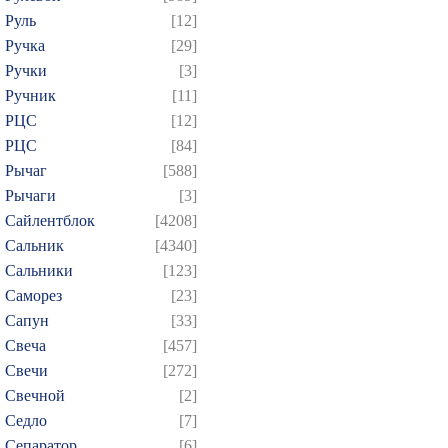
Руль
[12]
Ручка
[29]
Ручки
[3]
Ручник
[11]
РЦC
[12]
РЦС
[84]
Рычаг
[588]
Рычаги
[3]
Сайлентблок
[4208]
Сальник
[4340]
Сальники
[123]
Саморез
[23]
Сапун
[33]
Свеча
[457]
Свечи
[272]
Свечной
[2]
Седло
[7]
Сепаратор
[6]