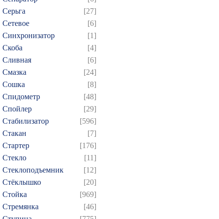
Серьга
[27]
Сетевое
[6]
Синхронизатор
[1]
Скоба
[4]
Сливная
[6]
Смазка
[24]
Сошка
[8]
Спидометр
[48]
Спойлер
[29]
Стабилизатор
[596]
Стакан
[7]
Стартер
[176]
Стекло
[11]
Стеклоподъемник
[12]
Стёклышко
[20]
Стойка
[969]
Стремянка
[46]
Ступица
[775]