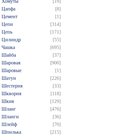
Хомуты
[19]
Цапфа
[8]
Цемент
[1]
Цепи
[314]
Цепь
[171]
Цилиндр
[55]
Чашка
[695]
Шайба
[37]
Шаровая
[900]
Шаровые
[1]
Шатун
[226]
Шестерня
[33]
Шкворня
[118]
Шкив
[129]
Шланг
[476]
Шланги
[36]
Шлейф
[70]
Шпилька
[215]