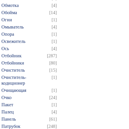
Обмотка
[4]
409
410
411
412
4
Обойма
[14]
424
425
426
427
4
Огни
[1]
439
440
441
442
4
Омыватель
[4]
454
455
456
457
4
Опора
[1]
Освежитель
[1]
469
470
471
472
4
Ось
[4]
484
485
486
487
4
Отбойник
[287]
499
500
501
502
5
Отбойники
[80]
514
515
516
517
5
Очиститель
[15]
529
530
531
532
5
Очиститель-
[1]
кодиционер
544
545
546
547
5
Очищающая
[1]
559
560
561
562
5
Очко
[24]
574
575
576
577
5
Пакет
[1]
589
590
591
592
5
Палец
[4]
Панель
[61]
604
605
606
607
6
Патрубок
[248]
619
620
621
622
6