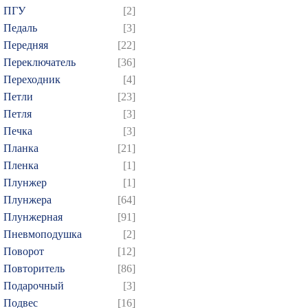
ПГУ
[2]
634
635
636
637
6
Педаль
[3]
649
650
651
652
6
Передняя
[22]
664
665
666
667
6
Переключатель
[36]
Переходник
[4]
679
680
681
682
6
Петли
[23]
694
695
696
697
6
Петля
[3]
709
710
711
712
7
Печка
[3]
724
725
726
727
7
Планка
[21]
739
740
741
742
7
Пленка
[1]
Плунжер
[1]
754
755
756
757
7
Плунжера
[64]
769
770
771
772
7
Плунжерная
[91]
784
785
786
787
7
Пневмоподушка
[2]
799
800
801
802
8
Поворот
[12]
814
815
816
817
8
Повторитель
[86]
Подарочный
[3]
829
830
831
832
8
Подвес
[16]