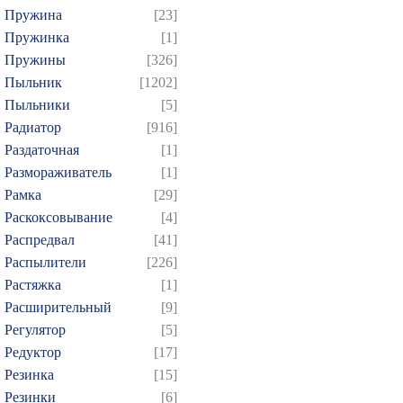
Пружина
[23]
Пружинка
[1]
Пружины
[326]
Пыльник
[1202]
Пыльники
[5]
Радиатор
[916]
Раздаточная
[1]
Размораживатель
[1]
Рамка
[29]
Раскоксовывание
[4]
Распредвал
[41]
Распылители
[226]
Растяжка
[1]
Расширительный
[9]
Регулятор
[5]
Редуктор
[17]
Резинка
[15]
Резинки
[6]