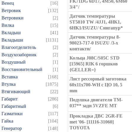
FK71DG 6D17, 4M50, 6M60
Венец
[16]
3/4"/
Ветровик
[132]
Датчик температуры
Ветровики
[2]
ST5810 TW /4JJ1, 4HK1,
Вилка
[15]
6HK1/ISUZU/ Сингапур*
Вкладыш
[41]
Датчик температуры 8-
Вкладыши
[1131]
98023-717-0 ISUZU /3-х
Влагоотделитель
[2]
контактн/
Воздухозаборник
[2]
Кольца J08C/S05C STD
Воздушный
[1]
[15965] RIK 6 горшков
Восстановительный
[1]
{GELLER=}
Вставка
[168]
Лист рессорный заготовка
Втулка
[1875]
60x11x700-WH с ЦО 10, 5
mm
Втягивающий
[22]
Габарит
[286]
Подушка двигателя TM-
037** задн 5VZFE MT
Габаритный
[6]
Газматики
[117]
Прокладка ДВС 2GR-FE
Гайка
[104]
met '06- [11116-31060]
TOYOTA
Генератор
[148]