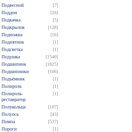
844
845
846
847
8
Подвесной
[7]
859
860
861
862
8
Поддон
[18]
874
Подкачка
[5]
Подкрылок
[128]
Подножка
[16]
Подпятник
[1]
Подсветка
[1]
Подушка
[1540]
Подшипник
[1825]
Подшипники
[106]
Подъёмник
[1]
Полироль
[1]
Полироль-
[1]
реставратор
Полукольца
[107]
Полуось
[43]
Помпа
[537]
Пороги
[1]