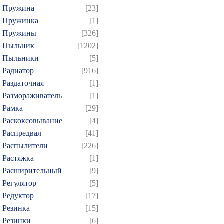
Пружина
[23]
Пружинка
[1]
Пружины
[326]
Пыльник
[1202]
Пыльники
[5]
Радиатор
[916]
Раздаточная
[1]
Размораживатель
[1]
Рамка
[29]
Раскоксовывание
[4]
Распредвал
[41]
Распылители
[226]
Растяжка
[1]
Расширительный
[9]
Регулятор
[5]
Редуктор
[17]
Резинка
[15]
Резинки
[6]