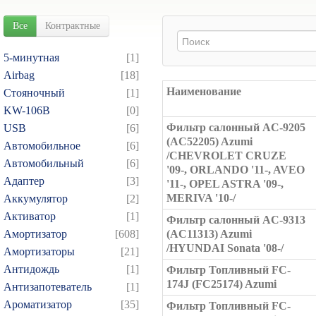
Все
Контрактные
5-минутная
[1]
Airbag
[18]
Наименование
Cтояночный
[1]
KW-106B
[0]
Фильтр салонный AC-9205
USB
[6]
(AC52205) Azumi
Автомобильное
[6]
/CHEVROLET CRUZE
Автомобильный
[6]
'09-, ORLANDO '11-, AVEO
Адаптер
[3]
'11-, OPEL ASTRA '09-,
MERIVA '10-/
Аккумулятор
[2]
Активатор
[1]
Фильтр салонный AC-9313
Амортизатор
[608]
(AC11313) Azumi
/HYUNDAI Sonata '08-/
Амортизаторы
[21]
Антидождь
[1]
Фильтр Топливный FC-
174J (FC25174) Azumi
Антизапотеватель
[1]
Ароматизатор
[35]
Фильтр Топливный FC-