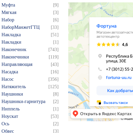
39
40
41
42
43
Муфта
[9]
Мягкая
[3]
57
58
59
60
61
Набор
[6]
75
76
77
78
79
НаборМанжетГТЦ
[33]
93
94
95
96
97
Накладка
[51]
109
110
111
112
1
Накладки
[1]
124
125
126
127
1
Наконечник
[743]
Наконечники
[119]
139
140
141
142
1
Направляющая
[43]
154
155
156
157
1
Насадка
[16]
169
170
171
172
1
Насос
[356]
184
185
186
187
1
Натяжитель
[125]
199
200
201
202
2
Наушники
[8]
Наушники-гарнитура
[2]
214
215
216
217
2
Ниппель
[1]
229
230
231
232
2
Ноускат
[53]
244
245
246
247
2
Оcь
[2]
259
260
261
262
2
Обвес
[3]