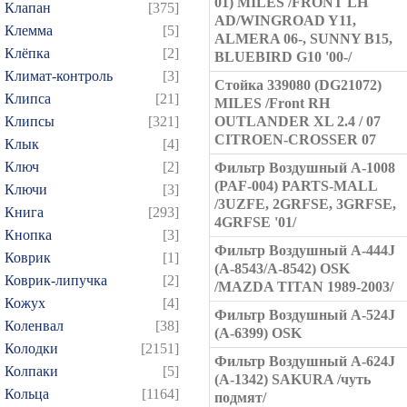
01) MILES /FRONT LH
Клапан
[375]
AD/WINGROAD Y11,
Клемма
[5]
ALMERA 06-, SUNNY B15,
Клёпка
[2]
BLUEBIRD G10 '00-/
Климат-контроль
[3]
Стойка 339080 (DG21072)
Клипса
[21]
MILES /Front RH
Клипсы
[321]
OUTLANDER XL 2.4 / 07
CITROEN-CROSSER 07
Клык
[4]
Ключ
[2]
Фильтр Воздушный A-1008
(PAF-004) PARTS-MALL
Ключи
[3]
/3UZFE, 2GRFSE, 3GRFSE,
Книга
[293]
4GRFSE '01/
Кнопка
[3]
Фильтр Воздушный A-444J
Коврик
[1]
(A-8543/A-8542) OSK
Коврик-липучка
[2]
/MAZDA TITAN 1989-2003/
Кожух
[4]
Фильтр Воздушный A-524J
Коленвал
[38]
(A-6399) OSK
Колодки
[2151]
Фильтр Воздушный A-624J
Колпаки
[5]
(A-1342) SAKURA /чуть
Кольца
[1164]
подмят/