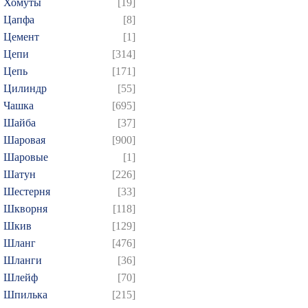
Хомуты
[19]
Цапфа
[8]
Цемент
[1]
Цепи
[314]
Цепь
[171]
Цилиндр
[55]
Чашка
[695]
Шайба
[37]
Шаровая
[900]
Шаровые
[1]
Шатун
[226]
Шестерня
[33]
Шкворня
[118]
Шкив
[129]
Шланг
[476]
Шланги
[36]
Шлейф
[70]
Шпилька
[215]