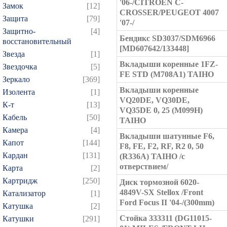
'06-/CITROEN C-
Замок
[12]
CROSSER/PEUGEOT 4007
Защита
[79]
'07-/
Защитно-
[4]
Бендикс SD3037/SDM6966
восстановительный
[MD607642/133448]
Звезда
[1]
Вкладыши коренные 1FZ-
Звездочка
[5]
FE STD (M708A1) TAIHO
Зеркало
[369]
Вкладыши коренные
Изолента
[1]
VQ20DE, VQ30DE,
К-т
[13]
VQ35DE 0, 25 (M099H)
Кабель
[50]
TAIHO
Камера
[4]
Вкладыши шатунные F6,
Капот
[144]
F8, FE, F2, RF, R2 0, 50
Кардан
[131]
(R336A) TAIHO /с
отверствием/
Карта
[2]
Картридж
[250]
Диск тормозной 6020-
4849V-SX Stellox /Front
Катализатор
[1]
Ford Focus II '04-/(300mm)
Катушка
[2]
Стойка 333311 (DG11015-
Катушки
[291]