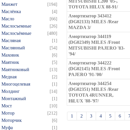
MITSUBISHI L200 '05-,
Манжет
[194]
TOYOTA HILUX 88-91/
Маслёнка
[4]
Амортизатор 343412
Масло
[66]
(DG02133) MILES /Rear
Маслосъемные
[26]
MAZDA 3/
Маслосъёмные
[480]
Амортизатор 344119
Масляная
[1]
(DG02349) MILES /Front
Маслянный
[54]
MITSUBISHI PAJERO '83-
'94/
Маховик
[6]
Маятник
[5]
Амортизатор 344222
(DG02145) MILES /Front
Маятниковый
[13]
PAJERO '91-'00/
Медная
[2]
Амортизатор 344254
Многоцелевая
[1]
(DG02351) MILES /Rear
Молдинг
[14]
TOYOTA 4RUNNER,
Монтажный
[1]
HiLUX '88-'97/
Мост
[10]
Мотор
[212]
1
2
3
4
5
6
Моторчик
[6]
21
22
23
24
25
Муфа
[1]