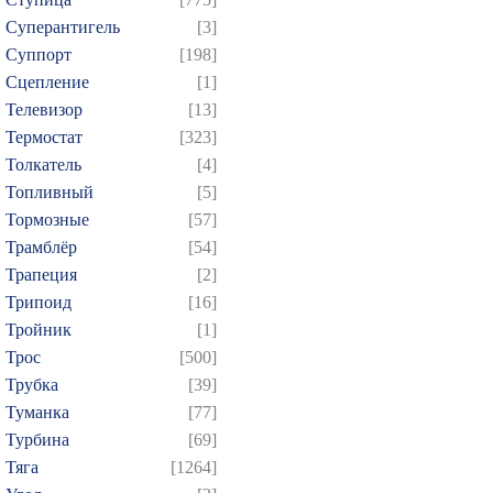
Суперантигель
[3]
Суппорт
[198]
Сцепление
[1]
Телевизор
[13]
Термостат
[323]
Толкатель
[4]
Топливный
[5]
Тормозные
[57]
Трамблёр
[54]
Трапеция
[2]
Трипоид
[16]
Тройник
[1]
Трос
[500]
Трубка
[39]
Туманка
[77]
Турбина
[69]
Тяга
[1264]