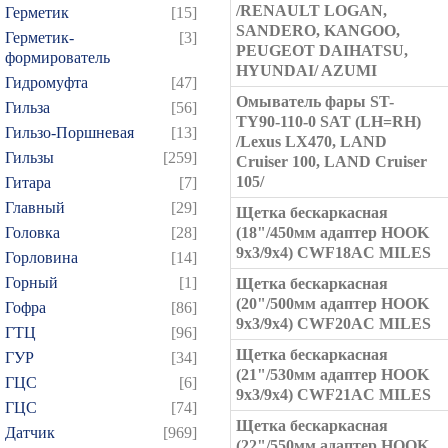
/RENAULT LOGAN,
Герметик
[15]
SANDERO, KANGOO,
Герметик-
[3]
PEUGEOT DAIHATSU,
формирователь
HYUNDAI/ AZUMI
Гидромуфта
[47]
Омыватель фары ST-
Гильза
[56]
TY90-110-0 SAT (LH=RH)
Гильзо-Поршневая
[13]
/Lexus LX470, LAND
Гильзы
[259]
Cruiser 100, LAND Cruiser
105/
Гитара
[7]
Главный
[29]
Щетка бескаркасная
Головка
[28]
(18"/450мм адаптер HOOK
9x3/9x4) CWF18AC MILES
Горловина
[14]
Горный
[1]
Щетка бескаркасная
(20"/500мм адаптер HOOK
Гофра
[86]
9x3/9x4) CWF20AC MILES
ГТЦ
[96]
Щетка бескаркасная
ГУР
[34]
(21"/530мм адаптер HOOK
ГЦC
[6]
9x3/9x4) CWF21AC MILES
ГЦС
[74]
Щетка бескаркасная
Датчик
[969]
(22"/550мм адаптер HOOK