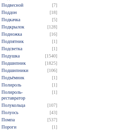
Подвесной
[7]
724
725
726
727
7
Поддон
[18]
739
740
741
742
7
Подкачка
[5]
754
755
756
757
7
Подкрылок
[128]
769
770
771
772
7
Подножка
[16]
784
785
786
787
7
Подпятник
[1]
Подсветка
[1]
799
800
801
802
8
Подушка
[1540]
814
815
816
817
8
Подшипник
[1825]
829
830
831
832
8
Подшипники
[106]
844
845
846
847
8
Подъёмник
[1]
859
860
861
862
8
Полироль
[1]
Полироль-
[1]
874
реставратор
Полукольца
[107]
Полуось
[43]
Помпа
[537]
Пороги
[1]