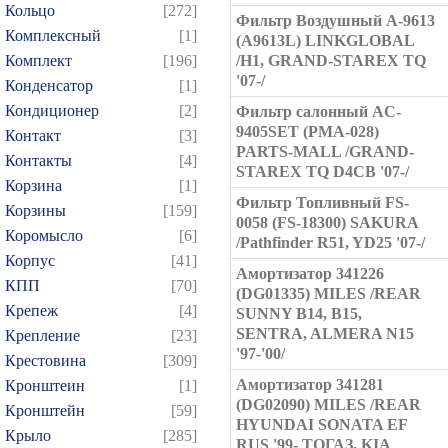
Кольцо
[272]
Фильтр Воздушный A-9613
Комплексный
[1]
(A9613L) LINKGLOBAL
Комплект
[196]
/H1, GRAND-STAREX TQ
'07-/
Конденсатор
[1]
Кондиционер
[2]
Фильтр салонный AC-
9405SET (PMA-028)
Контакт
[3]
PARTS-MALL /GRAND-
Контакты
[4]
STAREX TQ D4CB '07-/
Корзина
[1]
Фильтр Топливный FS-
Корзины
[159]
0058 (FS-18300) SAKURA
Коромысло
[6]
/Pathfinder R51, YD25 '07-/
Корпус
[41]
Амортизатор 341226
КПП
[70]
(DG01335) MILES /REAR
Крепеж
[4]
SUNNY B14, B15,
SENTRA, ALMERA N15
Крепление
[23]
'97-'00/
Крестовина
[309]
Амортизатор 341281
Кронштеин
[1]
(DG02090) MILES /REAR
Кронштейн
[59]
HYUNDAI SONATA EF
Крыло
[285]
RUS '99- ТОГАЗ, KIA