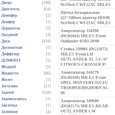
Дверь
[249]
9x3/9x4) CWF22AC MILES
Двигатель
[64]
Щетка бескаркасная
Демпфер
[2]
(23"/580мм адаптер HOOK
Демфер
[1]
9x3/9x4) CWF23AC MILES
Держатель
[5]
Амортизатор 334398
Диодный
[3]
(DG01043) MILES /Front
Диск
[418]
Outlander 05/03-10/06
Дисконтная
[1]
Стойка 339081 (DG11072)
Диффузор
[1]
MILES /Front LH
OUTLANDER XL 2.4 / 07
ДОМКРАТ
[1]
CITROEN-CROSSER 07
Жидкий
[5]
Амортизатор 344279
Жидкость
[80]
(DG02439) MILES /Front
Жилет
[1]
OPEL MONTERY/ISUZU
Заглушка
[21]
TROOPER/BIGHORN 91-
Задний
[528]
98
Зажим-клипса
[1]
Амортизатор 349040
Заклепка
[1]
(DG02175) MILES /REAR
OUTLANDER CW
Заливная
[4]