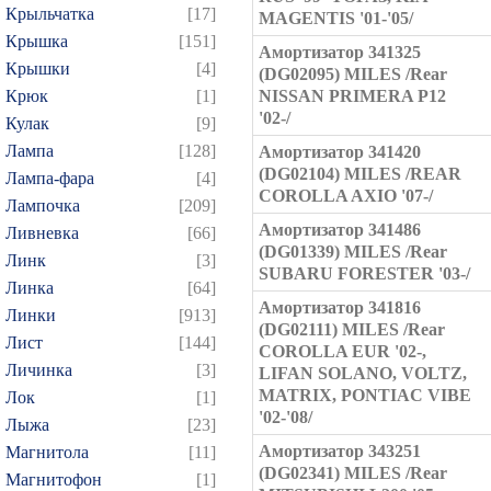
Крыльчатка
[17]
MAGENTIS '01-'05/
Крышка
[151]
Амортизатор 341325
Крышки
[4]
(DG02095) MILES /Rear
Крюк
[1]
NISSAN PRIMERA P12
'02-/
Кулак
[9]
Лампа
[128]
Амортизатор 341420
(DG02104) MILES /REAR
Лампа-фара
[4]
COROLLA AXIO '07-/
Лампочка
[209]
Амортизатор 341486
Ливневка
[66]
(DG01339) MILES /Rear
Линк
[3]
SUBARU FORESTER '03-/
Линка
[64]
Амортизатор 341816
Линки
[913]
(DG02111) MILES /Rear
Лист
[144]
COROLLA EUR '02-,
Личинка
[3]
LIFAN SOLANO, VOLTZ,
MATRIX, PONTIAC VIBE
Лок
[1]
'02-'08/
Лыжа
[23]
Амортизатор 343251
Магнитола
[11]
(DG02341) MILES /Rear
Магнитофон
[1]