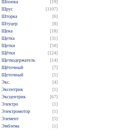
Шпонка
[19]
Шрус
[1107]
Шторка
[6]
Штуцер
[8]
Щека
[18]
Щетка
[31]
Щетки
[58]
Щётки
[124]
Щеткодержатель
[14]
Щёточный
[7]
Щеточный
[1]
Экс.
[4]
Эксентрик
[1]
Эксцентрик
[67]
Электро
[1]
Электромотор
[1]
Элемент
[5]
Эмблема
[1]