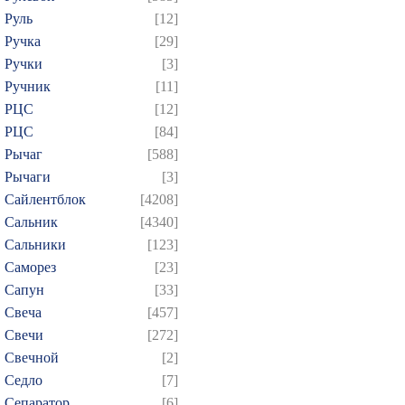
Руль
[12]
Ручка
[29]
Ручки
[3]
Ручник
[11]
РЦC
[12]
РЦС
[84]
Рычаг
[588]
Рычаги
[3]
Сайлентблок
[4208]
Сальник
[4340]
Сальники
[123]
Саморез
[23]
Сапун
[33]
Свеча
[457]
Свечи
[272]
Свечной
[2]
Седло
[7]
Сепаратор
[6]