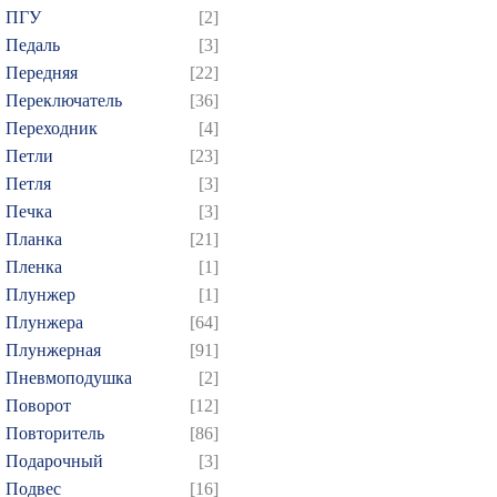
ПГУ
[2]
499
500
501
502
5
Педаль
[3]
514
515
516
517
5
Передняя
[22]
529
530
531
532
5
Переключатель
[36]
544
545
546
547
5
Переходник
[4]
559
560
561
562
5
Петли
[23]
Петля
[3]
574
575
576
577
5
Печка
[3]
589
590
591
592
5
Планка
[21]
604
605
606
607
6
Пленка
[1]
619
620
621
622
6
Плунжер
[1]
634
635
636
637
6
Плунжера
[64]
Плунжерная
[91]
649
650
651
652
6
Пневмоподушка
[2]
664
665
666
667
6
Поворот
[12]
679
680
681
682
6
Повторитель
[86]
694
695
696
697
6
Подарочный
[3]
709
710
711
712
7
Подвес
[16]