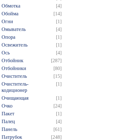
274
275
276
277
2
Обмотка
[4]
Обойма
[14]
289
290
291
292
2
Огни
[1]
304
305
306
307
3
Омыватель
[4]
319
320
321
322
3
Опора
[1]
334
335
336
337
3
Освежитель
[1]
349
350
351
352
3
Ось
[4]
Отбойник
[287]
364
365
366
367
3
Отбойники
[80]
379
380
381
382
3
Очиститель
[15]
394
395
396
397
3
Очиститель-
[1]
409
410
411
412
4
кодиционер
Очищающая
[1]
424
425
426
427
4
Очко
[24]
439
440
441
442
4
Пакет
[1]
454
455
456
457
4
Палец
[4]
469
470
471
472
4
Панель
[61]
484
485
486
487
4
Патрубок
[248]