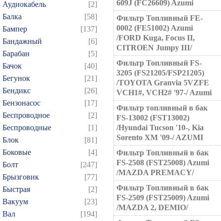
609J (FC26609) Azumi
Аудиокабель
[2]
Балка
[58]
Фильтр Топливный FE-
0002 (FE51002) Azumi
Бампер
[137]
/FORD Kuga, Focus II,
Бандажный
[6]
CITROEN Jumpy III/
Барабан
[5]
Фильтр Топливный FS-
Бачок
[40]
3205 (FS21205/FSP21205)
Бегунок
[21]
/TOYOTA Granvia 5VZFE
Бендикс
[26]
VCH1#, VCH2# '97-/ Azumi
Бензонасос
[17]
Фильтр топливный в бак
Беспроводное
[2]
FS-13002 (FST13002)
Беспроводные
[1]
/Hyundai Tucson '10-, Kia
Sorento XM '09-/ AZUMI
Блок
[81]
Боковые
[4]
Фильтр Топливный в бак
FS-2508 (FST25008) Azumi
Болт
[247]
/MAZDA PREMACY/
Брызговик
[77]
Фильтр Топливный в бак
Быстрая
[2]
FS-2509 (FST25009) Azumi
Вакуум
[23]
/MAZDA 2, DEMIO/
Вал
[194]