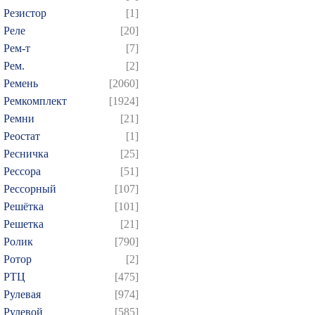
Резистор
[1]
Реле
[20]
Рем-т
[7]
Рем.
[2]
Ремень
[2060]
Ремкомплект
[1924]
Ремни
[21]
Реостат
[1]
Ресничка
[25]
Рессора
[51]
Рессорный
[107]
Решётка
[101]
Решетка
[21]
Ролик
[790]
Ротор
[2]
РТЦ
[475]
Рулевая
[974]
Рулевой
[585]