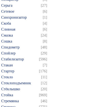
Серьга
[27]
Сетевое
[6]
Синхронизатор
[1]
Скоба
[4]
Сливная
[6]
Смазка
[24]
Сошка
[8]
Спидометр
[48]
Спойлер
[29]
Стабилизатор
[596]
Стакан
[7]
Стартер
[176]
Стекло
[11]
Стеклоподъемник
[12]
Стёклышко
[20]
Стойка
[969]
Стремянка
[46]
Ступица
[775]