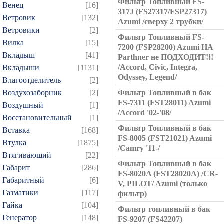
Фильтр Топливный FS-
Венец
[16]
317J (FS27317/FSP27317)
Ветровик
[132]
Azumi /сверху 2 трубки/
Ветровики
[2]
Фильтр Топливный FS-
Вилка
[15]
7200 (FSP28200) Azumi НА
Вкладыш
[41]
Parthner не ПОДХОДИТ!!!
/Accord, Civic, Integra,
Вкладыши
[1131]
Odyssey, Legend/
Влагоотделитель
[2]
Воздухозаборник
[2]
Фильтр Топливный в бак
FS-7311 (FST28011) Azumi
Воздушный
[1]
/Accord '02-'08/
Восстановительный
[1]
Фильтр Топливный в бак
Вставка
[168]
FS-8005 (FST21021) Azumi
Втулка
[1875]
/Camry '11-/
Втягивающий
[22]
Фильтр Топливный в бак
Габарит
[286]
FS-8020A (FST28020A) /CR-
Габаритный
[6]
V, PILOT/ Azumi (только
Газматики
[117]
фильтр)
Гайка
[104]
Фильтр топливный в бак
Генератор
[148]
FS-9207 (FS42207)