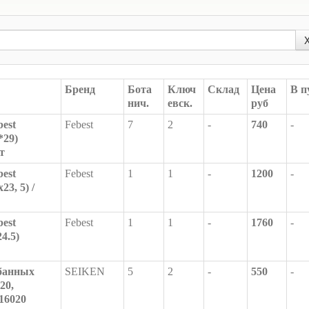
Бренд
Бота
Ключ
Склад
Цена
В п
нич.
евск.
руб
est
Febest
7
2
-
740
-
*29)
т
est
Febest
1
1
-
1200
-
23, 5) /
est
Febest
1
1
-
1760
-
4.5)
банных
SEIKEN
5
2
-
550
-
20,
-16020