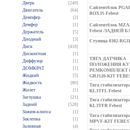
Дверь
[249]
Сайлентблок PGA
Двигатель
[64]
BOX3S Febest
Демпфер
[2]
Демфер
[1]
Сайлентблок MZA
Febest /ЗАДНЕЙ 
Держатель
[5]
Диодный
[3]
Ступица 0382-RG1R
Диск
[418]
Дисконтная
[1]
ТЯГА ДАТЧИКА
Диффузор
[1]
ПОЛОЖЕНИЯ КУ
ДОМКРАТ
[1]
РЕМКОМПЛЕКТ 0
Жидкий
[5]
GRJ120-KIT FEBE
Жидкость
[80]
Тяга стабилизатора
Жилет
[1]
KL3TFL Febest
Заглушка
[21]
Тяга стабилизатора
Задний
[528]
KL3TFR Febest
Зажим-клипса
[1]
Тяга стабилизатора
Заклепка
[1]
MPVF-KIT FEBES
Заливная
[4]