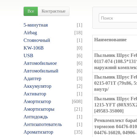
Все
Контрактные
5-минутная
[1]
Airbag
[18]
Наименование
Cтояночный
[1]
KW-106B
[0]
Пыльник Шрус Feb
USB
[6]
0117-074 (108.5*131
Автомобильное
[6]
наружний комплек
Автомобильный
[6]
Пыльник Шрус Feb
Адаптер
[3]
0215-071T (79x86, 5x
Аккумулятор
[2]
внутр/
Активатор
[1]
Пыльник Шрус Feb
Амортизатор
[608]
1215-YFT (80X95X2
Амортизаторы
[21]
[49583-3S000]
Антидождь
[1]
Ремкомплект бара
Антизапотеватель
[1]
тормозов 04476-010
Ароматизатор
[35]
04476-16020, 04906