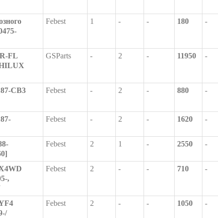
озного
Febest
1
-
-
180
-
0475-
HR-FL
GSParts
-
2
-
11950
-
 HILUX
187-CB3
Febest
-
2
-
880
-
87-
Febest
-
2
-
1620
-
88-
Febest
2
1
-
2550
-
0]
2-X4WD
Febest
2
-
-
710
-
5-,
-YF4
Febest
2
-
-
1050
-
-/