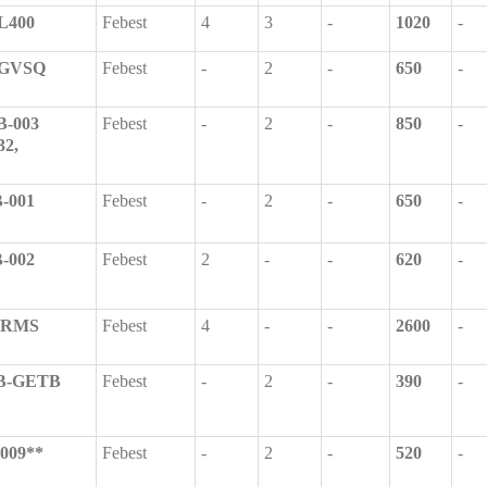
-L400
Febest
4
3
-
1020
-
2-GVSQ
Febest
-
2
-
650
-
B-003
Febest
-
2
-
850
-
32,
-001
Febest
-
2
-
650
-
-002
Febest
2
-
-
620
-
-RMS
Febest
4
-
-
2600
-
B-GETB
Febest
-
2
-
390
-
009**
Febest
-
2
-
520
-