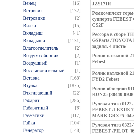
Венец
[16]
JZS171R
Ветровик
[132]
Ремкомплект торм
Ветровики
[2]
суппорта FEBEST 
CS2F
Вилка
[15]
Вкладыш
[41]
Рессора в сборе T
GSParts /TOYOTA
Вкладыши
[1131]
задняя, 4 листа/
Влагоотделитель
[2]
Воздухозаборник
[2]
Ролик натяжной 2
Febest
Воздушный
[1]
Восстановительный
[1]
Ролик натяжной 21
Вставка
[168]
FYD2 Febest
Втулка
[1875]
Ролик обводной 01
Втягивающий
[22]
KUN25 [88440-0K06
Габарит
[286]
Рулевая тяга 012
Габаритный
[6]
FEBEST /LEXUS '0
Газматики
[117]
MARK GRX25 '04-/
Гайка
[104]
Рулевая тяга 0322
Генератор
[148]
FEBEST /PILOT '09