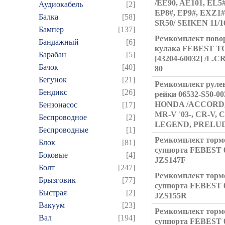
/EE90, AE101, EL5#
Аудиокабель
[2]
EP8#, EP9#, EXZ1#
Балка
[58]
SR50/ SEIKEN 11/1
Бампер
[137]
Ремкомплект пово
Бандажный
[6]
кулака FEBEST TO
Барабан
[5]
[43204-60032] /L.
Бачок
[40]
80
Бегунок
[21]
Ремкомплект руле
Бендикс
[26]
рейки 06532-S50-00
HONDA /ACCORD,
Бензонасос
[17]
MR-V '03-, CR-V, 
Беспроводное
[2]
LEGEND, PRELU
Беспроводные
[1]
Ремкомплект торм
Блок
[81]
суппорта FEBEST 
Боковые
[4]
JZS147F
Болт
[247]
Ремкомплект торм
Брызговик
[77]
суппорта FEBEST 
Быстрая
[2]
JZS155R
Вакуум
[23]
Ремкомплект торм
Вал
[194]
суппорта FEBEST 