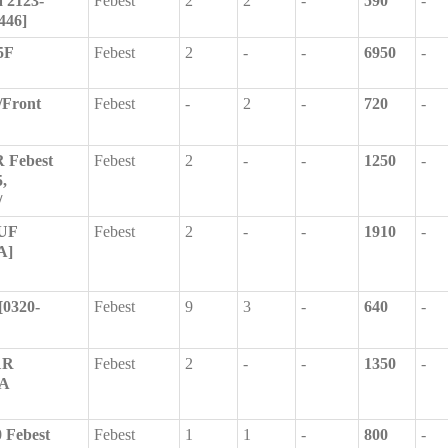
 2123-
Febest
2
2
-
590
-
446]
5F
Febest
2
-
-
6950
-
/Front
Febest
-
2
-
720
-
 Febest
Febest
2
-
-
1250
-
,
/
UF
Febest
2
-
-
1910
-
A]
[0320-
Febest
9
3
-
640
-
1R
Febest
2
-
-
1350
-
А
 Febest
Febest
1
1
-
800
-