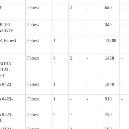
B-
Febest
-
2
-
620
-
B-161
Febest
2
-
-
540
-
БАЛКИ/
 Febest
Febest
1
1
-
13280
-
Febest
6
2
-
1480
-
ЗОВА
123-
ST
 0423-
Febest
1
-
-
1040
-
 0423-
Febest
1
-
-
910
-
 0523-
Febest
9
7
-
750
-
T