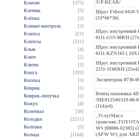
/UP REAR/
Клапан
[375]
Клемма
[5]
Шрус Febest 0410-
(33*66*30)
Клёпка
[2]
Климат-контроль
[3]
Шрус внутренний f
Клипса
[21]
0111-GSV40RH (27x
Клипсы
[321]
Шрус внутренний f
Клык
[4]
0111-KZN165 ( 24X
Ключ
[2]
Шрус внутренний f
Ключи
[3]
2211-SORRH (25x42
Книга
[293]
Эксцентрик 0730-00
Кнопка
[3]
Коврик
[1]
Венец маховика 4D
Коврик-липучка
[2]
/ME012549/119-00-0
Кожух
[4]
(114зуб)
Коленвал
[38]
_УслугМасл
Колодки
[2151]
трансмис.TOYOTA
Колпаки
[5]
WS [08886-02305] (
(AFW WS для АК
Кольца
[1164]