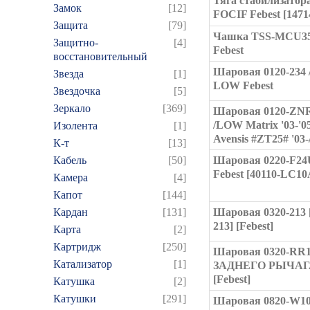
Тяга стабилизатора
Замок
[12]
FOCIF Febest [1471
Защита
[79]
Чашка TSS-MCU3
Защитно-
[4]
Febest
восстановительный
Шаровая 0120-234 
Звезда
[1]
LOW Febest
Звездочка
[5]
Зеркало
[369]
Шаровая 0120-ZNR
/LOW Matrix '03-'05
Изолента
[1]
Avensis #ZT25# '03-
К-т
[13]
Кабель
[50]
Шаровая 0220-F24
Febest [40110-LC10
Камера
[4]
Капот
[144]
Кардан
[131]
Шаровая 0320-213 
213] [Febest]
Карта
[2]
Картридж
[250]
Шаровая 0320-RR
Катализатор
[1]
ЗАДНЕГО РЫЧАГ
[Febest]
Катушка
[2]
Катушки
[291]
Шаровая 0820-W10