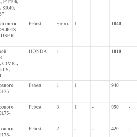
, ET196,
, SR40,
6"
ротного
Febest
много
1
-
1840
-
S-001S
CRUSER
вой
HONDA
1
-
-
1810
-
3
 CIVIC,
CITY,
D
озного
Febest
1
1
-
940
-
0175-
озного
Febest
3
1
-
950
-
0175-
озного
Febest
2
-
-
420
-
0175-