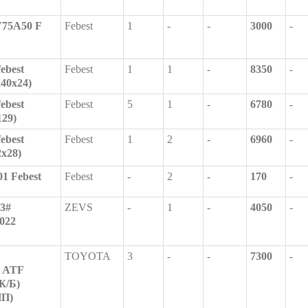
V75A50 F
Febest
1
-
-
3000
-
ebest
Febest
1
1
-
8350
-
40x24)
ebest
Febest
5
1
-
6780
-
129)
ebest
Febest
1
2
-
6960
-
x28)
1 Febest
Febest
-
2
-
170
-
3#
ZEVS
-
1
-
4050
-
022
TOYOTA
3
-
-
7300
-
 ATF
Ж/Б)
ПП)