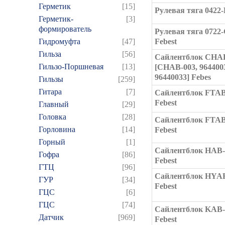
Герметик
[15]
Рулевая тяга 0422
Герметик-
[3]
формирователь
Рулевая тяга 072
Гидромуфта
[47]
Febest
Гильза
[56]
Сайлентблок CHA
Гильзо-Поршневая
[13]
[CHAB-003, 964400
96440033] Febes
Гильзы
[259]
Гитара
[7]
Сайлентблок FTAB
Febest
Главный
[29]
Головка
[28]
Сайлентблок FTAB
Горловина
[14]
Febest
Горный
[1]
Сайлентблок HAB
Гофра
[86]
Febest
ГТЦ
[96]
Сайлентблок HYA
ГУР
[34]
Febest
ГЦC
[6]
ГЦС
[74]
Сайлентблок KAB-
Датчик
[969]
Febest