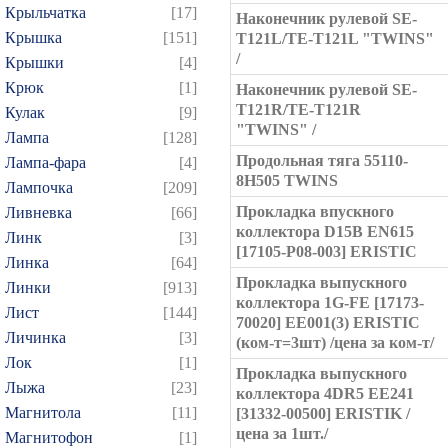
Крыльчатка
[17]
Наконечник рулевой SE-
Крышка
[151]
T121L/TE-T121L "TWINS"
/
Крышки
[4]
Крюк
[1]
Наконечник рулевой SE-
T121R/TE-T121R
Кулак
[9]
"TWINS" /
Лампа
[128]
Продольная тяга 55110-
Лампа-фара
[4]
8H505 TWINS
Лампочка
[209]
Прокладка впускного
Ливневка
[66]
коллектора D15B EN615
Линк
[3]
[17105-P08-003] ERISTIC
Линка
[64]
Прокладка выпускного
Линки
[913]
коллектора 1G-FE [17173-
Лист
[144]
70020] EE001(3) ERISTIC
Личинка
[3]
(ком-т=3шт) /цена за ком-т/
Лок
[1]
Прокладка выпускного
Лыжа
[23]
коллектора 4DR5 EE241
Магнитола
[11]
[31332-00500] ERISTIK /
цена за 1шт./
Магнитофон
[1]