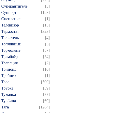
Суперантигель
[3]
Суппорт
[198]
Сцепление
[1]
Телевизор
[13]
Термостат
[323]
Толкатель
[4]
Топливный
[5]
Тормозные
[57]
Трамблёр
[54]
Трапеция
[2]
Трипоид
[16]
Тройник
[1]
Трос
[500]
Трубка
[39]
Туманка
[77]
Турбина
[69]
Тяга
[1264]