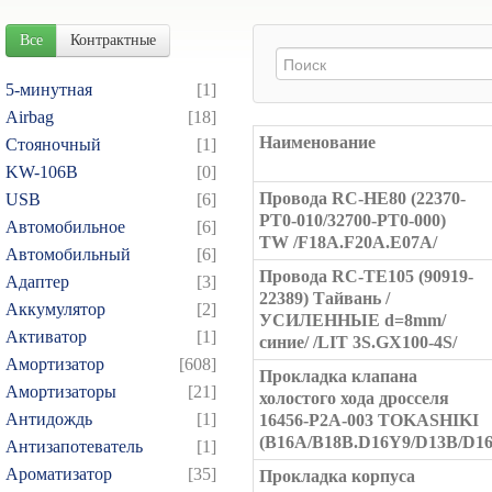
Все
Контрактные
5-минутная
[1]
Airbag
[18]
Наименование
Cтояночный
[1]
KW-106B
[0]
Провода RC-HE80 (22370-
USB
[6]
PT0-010/32700-PT0-000)
Автомобильное
[6]
TW /F18A.F20A.E07A/
Автомобильный
[6]
Провода RC-TE105 (90919-
Адаптер
[3]
22389) Тайвань /
Аккумулятор
[2]
УСИЛЕННЫЕ d=8mm/
Активатор
[1]
синие/ /LIT 3S.GX100-4S/
Амортизатор
[608]
Прокладка клапана
Амортизаторы
[21]
холостого хода дросселя
Антидождь
[1]
16456-P2A-003 TOKASHIKI
(B16A/B18B.D16Y9/D13B/D1
Антизапотеватель
[1]
Ароматизатор
[35]
Прокладка корпуса