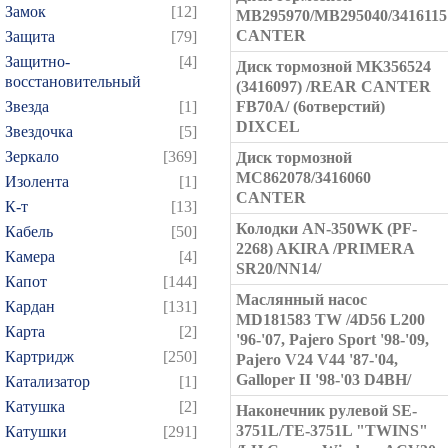
Замок
[12]
MB295970/MB295040/3416115
CANTER
Защита
[79]
Защитно-
[4]
Диск тормозной MK356524
восстановительный
(3416097) /REAR CANTER
Звезда
[1]
FB70A/ (6отверстий)
DIXCEL
Звездочка
[5]
Зеркало
[369]
Диск тормозной
MС862078/3416060
Изолента
[1]
CANTER
К-т
[13]
Колодки AN-350WK (PF-
Кабель
[50]
2268) AKIRA /PRIMERA
Камера
[4]
SR20/NN14/
Капот
[144]
Маслянный насос
Кардан
[131]
MD181583 TW /4D56 L200
Карта
[2]
'96-'07, Pajero Sport '98-'09,
Картридж
[250]
Pajero V24 V44 '87-'04,
Galloper II '98-'03 D4BH/
Катализатор
[1]
Катушка
[2]
Наконечник рулевой SE-
3751L/TE-3751L "TWINS"
Катушки
[291]