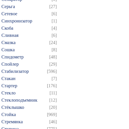
Серьга
[27]
Сетевое
[6]
Синхронизатор
[1]
Скоба
[4]
Сливная
[6]
Смазка
[24]
Сошка
[8]
Спидометр
[48]
Спойлер
[29]
Стабилизатор
[596]
Стакан
[7]
Стартер
[176]
Стекло
[11]
Стеклоподъемник
[12]
Стёклышко
[20]
Стойка
[969]
Стремянка
[46]
Ступица
[775]