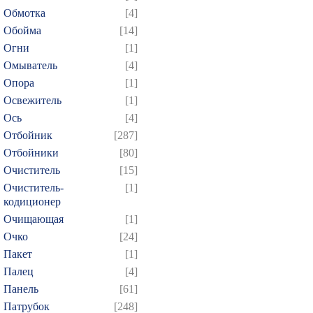
379
380
381
382
3
Обмотка
[4]
394
395
396
397
3
Обойма
[14]
409
410
411
412
4
Огни
[1]
Омыватель
[4]
424
425
426
427
4
Опора
[1]
439
440
441
442
4
Освежитель
[1]
454
455
456
457
4
Ось
[4]
469
470
471
472
4
Отбойник
[287]
484
485
486
487
4
Отбойники
[80]
Очиститель
[15]
499
500
501
502
5
Очиститель-
[1]
514
515
516
517
5
кодиционер
529
530
531
532
5
Очищающая
[1]
544
545
546
547
5
Очко
[24]
Пакет
[1]
559
560
561
562
5
Палец
[4]
574
575
576
577
5
Панель
[61]
589
590
591
592
5
Патрубок
[248]