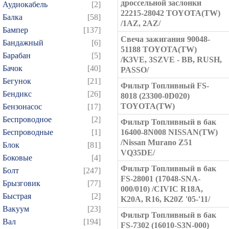
дроссельной заслонки
Аудиокабель
[2]
22215-28042 TOYOTA(TW)
Балка
[58]
/1AZ, 2AZ/
Бампер
[137]
Свеча зажигания 90048-
Бандажный
[6]
51188 TOYOTA(TW)
Барабан
[5]
/K3VE, 3SZVE - BB, RUSH,
Бачок
[40]
PASSO/
Бегунок
[21]
Фильтр Топливный FS-
Бендикс
[26]
8018 (23300-0D020)
TOYOTA(TW)
Бензонасос
[17]
Беспроводное
[2]
Фильтр Топливный в бак
Беспроводные
[1]
16400-8N008 NISSAN(TW)
/Nissan Murano Z51
Блок
[81]
VQ35DE/
Боковые
[4]
Фильтр Топливный в бак
Болт
[247]
FS-28001 (17048-SNA-
Брызговик
[77]
000/010) /CIVIC R18A,
Быстрая
[2]
K20A, R16, K20Z '05-'11/
Вакуум
[23]
Фильтр Топливный в бак
Вал
[194]
FS-7302 (16010-S3N-000)