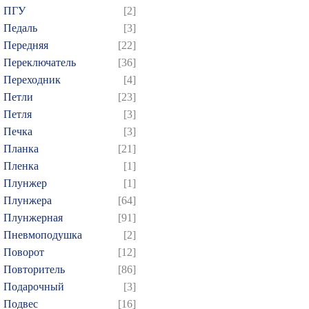
604
605
606
607
6
ПГУ
[2]
619
620
621
622
6
Педаль
[3]
Передняя
[22]
634
635
636
637
6
Переключатель
[36]
649
650
651
652
6
Переходник
[4]
664
665
666
667
6
Петли
[23]
679
680
681
682
6
Петля
[3]
694
695
696
697
6
Печка
[3]
Планка
[21]
709
710
711
712
7
Пленка
[1]
724
725
726
727
7
Плунжер
[1]
739
740
741
742
7
Плунжера
[64]
754
755
756
757
7
Плунжерная
[91]
769
770
771
772
7
Пневмоподушка
[2]
Поворот
[12]
784
785
786
787
7
Повторитель
[86]
799
800
801
802
8
Подарочный
[3]
814
815
816
817
8
Подвес
[16]