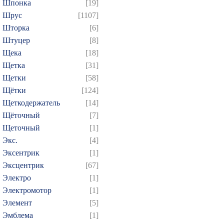
Шпонка
[19]
Шрус
[1107]
Шторка
[6]
Штуцер
[8]
Щека
[18]
Щетка
[31]
Щетки
[58]
Щётки
[124]
Щеткодержатель
[14]
Щёточный
[7]
Щеточный
[1]
Экс.
[4]
Эксентрик
[1]
Эксцентрик
[67]
Электро
[1]
Электромотор
[1]
Элемент
[5]
Эмблема
[1]