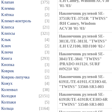
/LH Camry, Windom ACV30
Клапан
[375]
'01-'03/
Клемма
[5]
Наконечник рулевой SE-
Клёпка
[2]
3751R/TE-3751R "TWINS"
Климат-контроль
[3]
/RH Camry, Windom
Клипса
[21]
ACV30 '01-'03/
Клипсы
[321]
Наконечник рулевой SE-
Клык
[4]
3813L/TE-3813L "TWINS"
Ключ
[2]
/LH UZJ100, HDJ100 '02-/
Ключи
[3]
Наконечник рулевой SE-
Книга
[293]
3841/TE-3841 "TWINS"
/PRADO ##J12#, SURF
Кнопка
[3]
##N21# '02/
Коврик
[1]
Наконечник рулевой SE-
Коврик-липучка
[2]
6191L/TE-6191L/CEHO-6L
Кожух
[4]
"TWINS" 53560-SR3-003
Коленвал
[38]
Наконечник рулевой SE-
Колодки
[2151]
6191R/TE-6191R/CEHO-6R
Колпаки
[5]
"TWINS" 53540-SR3-003
Кольца
[1164]