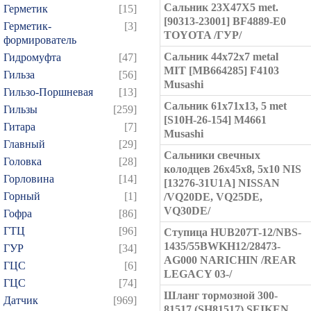
Сальник 23X47X5 met.
Герметик
[15]
[90313-23001] BF4889-E0
Герметик-
[3]
TOYOTA /ГУР/
формирователь
Сальник 44x72x7 metal
Гидромуфта
[47]
MIT [MB664285] F4103
Гильза
[56]
Musashi
Гильзо-Поршневая
[13]
Сальник 61x71x13, 5 met
Гильзы
[259]
[S10H-26-154] M4661
Гитара
[7]
Musashi
Главный
[29]
Сальники свечных
Головка
[28]
колодцев 26x45x8, 5x10 NIS
Горловина
[14]
[13276-31U1A] NISSAN
Горный
[1]
/VQ20DE, VQ25DE,
VQ30DE/
Гофра
[86]
ГТЦ
[96]
Ступица HUB207T-12/NBS-
1435/55BWKH12/28473-
ГУР
[34]
AG000 NARICHIN /REAR
ГЦC
[6]
LEGACY 03-/
ГЦС
[74]
Шланг тормозной 300-
Датчик
[969]
81517 (SH81517) SEIKEN