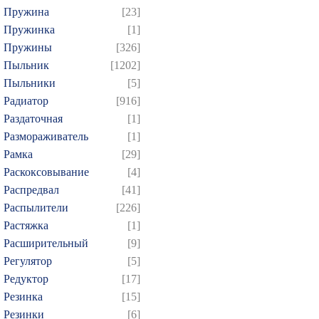
Пружина
[23]
Пружинка
[1]
Пружины
[326]
Пыльник
[1202]
Пыльники
[5]
Радиатор
[916]
Раздаточная
[1]
Размораживатель
[1]
Рамка
[29]
Раскоксовывание
[4]
Распредвал
[41]
Распылители
[226]
Растяжка
[1]
Расширительный
[9]
Регулятор
[5]
Редуктор
[17]
Резинка
[15]
Резинки
[6]