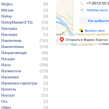
154
155
156
157
1
Муфта
[9]
169
170
171
172
1
Мягкая
[3]
184
185
186
187
1
Набор
[6]
НаборМанжетГТЦ
[33]
199
200
201
202
2
Накладка
[51]
214
215
216
217
2
Накладки
[1]
229
230
231
232
2
Наконечник
[743]
244
245
246
247
2
Наконечники
[119]
259
260
261
262
2
Направляющая
[43]
Насадка
[16]
274
275
276
277
2
Насос
[356]
289
290
291
292
2
Натяжитель
[125]
304
305
306
307
3
Наушники
[8]
319
320
321
322
3
Наушники-гарнитура
[2]
334
335
336
337
3
Ниппель
[1]
Ноускат
[53]
349
350
351
352
3
Оcь
[2]
364
365
366
367
3
Обвес
[3]