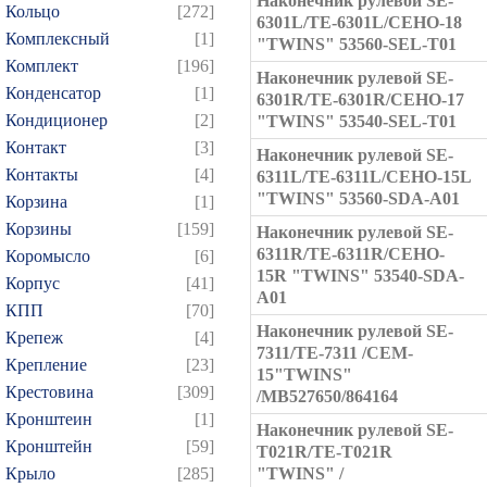
Наконечник рулевой SE-
Кольцо
[272]
6301L/TE-6301L/CEHO-18
Комплексный
[1]
"TWINS" 53560-SEL-T01
Комплект
[196]
Наконечник рулевой SE-
Конденсатор
[1]
6301R/TE-6301R/CEHO-17
Кондиционер
[2]
"TWINS" 53540-SEL-T01
Контакт
[3]
Наконечник рулевой SE-
Контакты
[4]
6311L/TE-6311L/CEHO-15L
"TWINS" 53560-SDA-A01
Корзина
[1]
Корзины
[159]
Наконечник рулевой SE-
6311R/TE-6311R/CEHO-
Коромысло
[6]
15R "TWINS" 53540-SDA-
Корпус
[41]
A01
КПП
[70]
Наконечник рулевой SE-
Крепеж
[4]
7311/TE-7311 /CEM-
Крепление
[23]
15"TWINS"
Крестовина
[309]
/MB527650/864164
Кронштеин
[1]
Наконечник рулевой SE-
Кронштейн
[59]
T021R/TE-T021R
Крыло
[285]
"TWINS" /