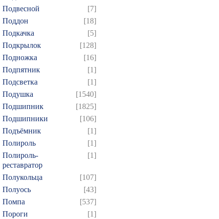
829
830
831
832
8
Подвесной
[7]
844
845
846
847
8
Поддон
[18]
Подкачка
[5]
859
860
861
862
8
Подкрылок
[128]
Подножка
[16]
Подпятник
[1]
Подсветка
[1]
Подушка
[1540]
Подшипник
[1825]
Подшипники
[106]
Подъёмник
[1]
Полироль
[1]
Полироль-
[1]
реставратор
Полукольца
[107]
Полуось
[43]
Помпа
[537]
Пороги
[1]