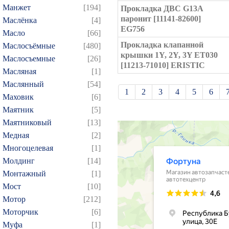
Манжет
[194]
Прокладка ДВС G13A
паронит [11141-82600]
Маслёнка
[4]
EG756
Масло
[66]
Прокладка клапанной
Маслосъёмные
[480]
крышки 1Y, 2Y, 3Y ET030
Маслосъемные
[26]
[11213-71010] ERISTIC
Масляная
[1]
Маслянный
[54]
1
2
3
4
5
6
Маховик
[6]
21
22
23
24
25
Маятник
[5]
Маятниковый
[13]
39
40
41
42
43
Медная
[2]
57
58
59
60
61
Многоцелевая
[1]
75
76
77
78
79
Молдинг
[14]
93
94
95
96
97
Монтажный
[1]
109
110
111
112
1
Мост
[10]
Мотор
[212]
124
125
126
127
1
Моторчик
[6]
139
140
141
142
1
Муфа
[1]