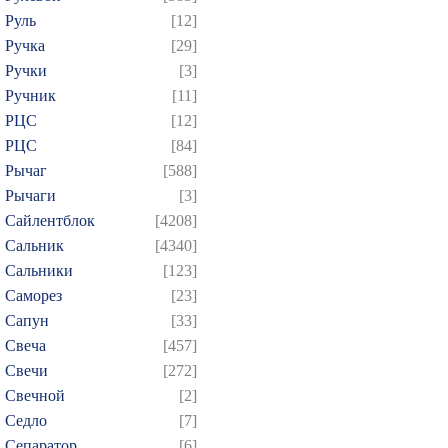
Руль
[12]
Ручка
[29]
Ручки
[3]
Ручник
[11]
РЦC
[12]
РЦС
[84]
Рычаг
[588]
Рычаги
[3]
Сайлентблок
[4208]
Сальник
[4340]
Сальники
[123]
Саморез
[23]
Сапун
[33]
Свеча
[457]
Свечи
[272]
Свечной
[2]
Седло
[7]
Сепаратор
[6]