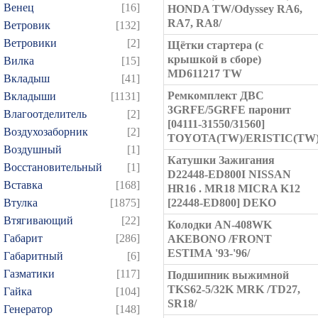
Венец
[16]
HONDA TW/Odyssey RA6,
RA7, RA8/
Ветровик
[132]
Ветровики
[2]
Щётки стартера (с
крышкой в сборе)
Вилка
[15]
MD611217 TW
Вкладыш
[41]
Ремкомплект ДВС
Вкладыши
[1131]
3GRFE/5GRFE паронит
Влагоотделитель
[2]
[04111-31550/31560]
Воздухозаборник
[2]
TOYOTA(TW)/ERISTIC(TW
Воздушный
[1]
Катушки Зажигания
Восстановительный
[1]
D22448-ED800I NISSAN
Вставка
[168]
HR16 . MR18 MICRA K12
Втулка
[1875]
[22448-ED800] DEKO
Втягивающий
[22]
Колодки AN-408WK
Габарит
[286]
AKEBONO /FRONT
ESTIMA '93-'96/
Габаритный
[6]
Газматики
[117]
Подшипник выжимной
TKS62-5/32K MRK /TD27,
Гайка
[104]
SR18/
Генератор
[148]