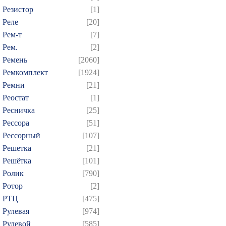
Резистор
[1]
Реле
[20]
Рем-т
[7]
Рем.
[2]
Ремень
[2060]
Ремкомплект
[1924]
Ремни
[21]
Реостат
[1]
Ресничка
[25]
Рессора
[51]
Рессорный
[107]
Решетка
[21]
Решётка
[101]
Ролик
[790]
Ротор
[2]
РТЦ
[475]
Рулевая
[974]
Рулевой
[585]