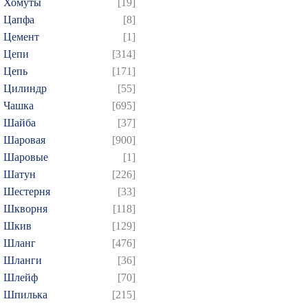
Хомуты
[19]
Цапфа
[8]
Цемент
[1]
Цепи
[314]
Цепь
[171]
Цилиндр
[55]
Чашка
[695]
Шайба
[37]
Шаровая
[900]
Шаровые
[1]
Шатун
[226]
Шестерня
[33]
Шкворня
[118]
Шкив
[129]
Шланг
[476]
Шланги
[36]
Шлейф
[70]
Шпилька
[215]