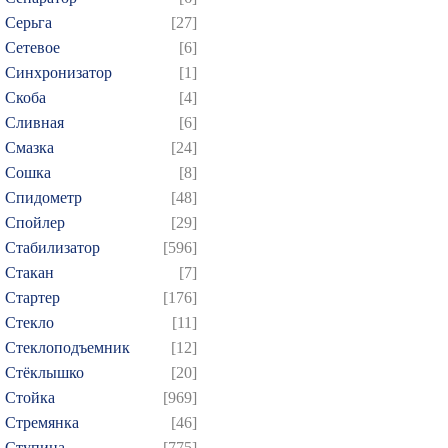
Серьга
[27]
Сетевое
[6]
Синхронизатор
[1]
Скоба
[4]
Сливная
[6]
Смазка
[24]
Сошка
[8]
Спидометр
[48]
Спойлер
[29]
Стабилизатор
[596]
Стакан
[7]
Стартер
[176]
Стекло
[11]
Стеклоподъемник
[12]
Стёклышко
[20]
Стойка
[969]
Стремянка
[46]
Ступица
[775]