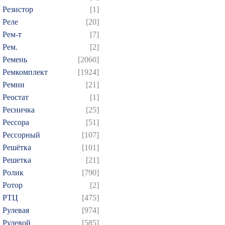
Резистор
[1]
Реле
[20]
Рем-т
[7]
Рем.
[2]
Ремень
[2060]
Ремкомплект
[1924]
Ремни
[21]
Реостат
[1]
Ресничка
[25]
Рессора
[51]
Рессорный
[107]
Решётка
[101]
Решетка
[21]
Ролик
[790]
Ротор
[2]
РТЦ
[475]
Рулевая
[974]
Рулевой
[585]