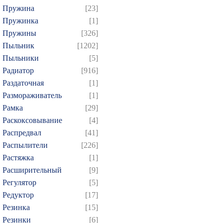
Пружина
[23]
Пружинка
[1]
Пружины
[326]
Пыльник
[1202]
Пыльники
[5]
Радиатор
[916]
Раздаточная
[1]
Размораживатель
[1]
Рамка
[29]
Раскоксовывание
[4]
Распредвал
[41]
Распылители
[226]
Растяжка
[1]
Расширительный
[9]
Регулятор
[5]
Редуктор
[17]
Резинка
[15]
Резинки
[6]