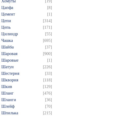
Хомуты
[19]
Цапфа
[8]
Цемент
[1]
Цепи
[314]
Цепь
[171]
Цилиндр
[55]
Чашка
[695]
Шайба
[37]
Шаровая
[900]
Шаровые
[1]
Шатун
[226]
Шестерня
[33]
Шкворня
[118]
Шкив
[129]
Шланг
[476]
Шланги
[36]
Шлейф
[70]
Шпилька
[215]