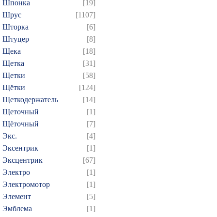
Шпонка
[19]
Шрус
[1107]
Шторка
[6]
Штуцер
[8]
Щека
[18]
Щетка
[31]
Щетки
[58]
Щётки
[124]
Щеткодержатель
[14]
Щеточный
[1]
Щёточный
[7]
Экс.
[4]
Эксентрик
[1]
Эксцентрик
[67]
Электро
[1]
Электромотор
[1]
Элемент
[5]
Эмблема
[1]