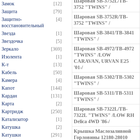
Шаровая SB-3752L/TB-
Замок
[12]
3752 "TWINS" /
Защита
[79]
Шаровая SB-3752R/TB-
Защитно-
[4]
3752 "TWINS" /
восстановительный
Шаровая SB-3841/TB-3841
Звезда
[1]
"TWINS" /
Звездочка
[5]
Шаровая SB-4972/TB-4972
Зеркало
[369]
"TWINS" /LOW
Изолента
[1]
CARAVAN, URVAN E25
К-т
[13]
'01-/
Кабель
[50]
Шаровая SB-5302/TB-5302
Камера
[4]
"TWINS" /
Капот
[144]
Шаровая SB-5311/TB-5311
Кардан
[131]
"TWINS" /
Карта
[2]
Шаровая SB-7322L/TB-
Картридж
[250]
7322L "TWINS" /LOW RH
Катализатор
[1]
Delica 4WD '86-/
Катушка
[2]
Крышка Маслозаливной
Катушки
[291]
Горловины 12180-28010