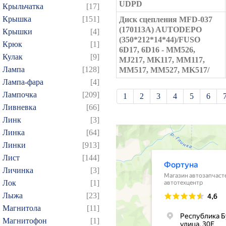
UDPD
Крыльчатка
[17]
Крышка
[151]
Диск сцепления MFD-037
(170113A) AUTODEPO
Крышки
[4]
(350*212*14*44)/FUSO
Крюк
[1]
6D17, 6D16 - MM526,
Кулак
[9]
MJ217, MK117, MM117,
Лампа
[128]
MM517, MM527, MK517/
Лампа-фара
[4]
Лампочка
[209]
1
2
3
4
5
6
Ливневка
[66]
21
22
23
24
25
Линк
[3]
39
40
41
42
43
Линка
[64]
57
58
59
60
61
Линки
[913]
75
76
77
78
79
Лист
[144]
Личинка
[3]
93
94
95
96
97
Лок
[1]
109
110
111
112
1
Лыжа
[23]
124
125
126
127
1
Магнитола
[11]
139
140
141
142
1
Магнитофон
[1]