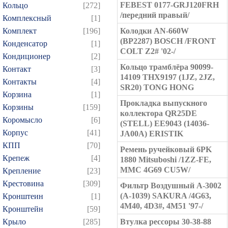
FEBEST 0177-GRJ120FRH
Кольцо
[272]
/передний правый/
Комплексный
[1]
Комплект
[196]
Колодки AN-660W
(BP2287) BOSCH /FRONT
Конденсатор
[1]
COLT Z2# '02-/
Кондиционер
[2]
Кольцо трамблёра 90099-
Контакт
[3]
14109 THX9197 (1JZ, 2JZ,
Контакты
[4]
SR20) TONG HONG
Корзина
[1]
Прокладка выпускного
Корзины
[159]
коллектора QR25DE
Коромысло
[6]
(STELL) EE9043 (14036-
Корпус
[41]
JA00A) ERISTIK
КПП
[70]
Ремень ручейковый 6PK
Крепеж
[4]
1880 Mitsuboshi /1ZZ-FE,
MMC 4G69 CU5W/
Крепление
[23]
Крестовина
[309]
Фильтр Воздушный A-3002
(A-1039) SAKURA /4G63,
Кронштеин
[1]
4M40, 4D3#, 4M51 '97-/
Кронштейн
[59]
Крыло
[285]
Втулка рессоры 30-38-88