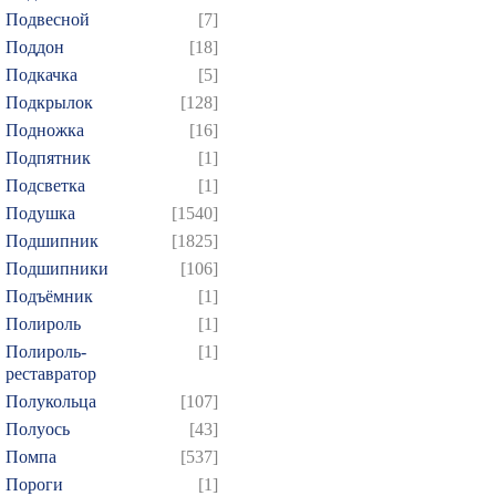
Подвесной
[7]
Поддон
[18]
Подкачка
[5]
Подкрылок
[128]
Подножка
[16]
Подпятник
[1]
Подсветка
[1]
Подушка
[1540]
Подшипник
[1825]
Подшипники
[106]
Подъёмник
[1]
Полироль
[1]
Полироль-
[1]
реставратор
Полукольца
[107]
Полуось
[43]
Помпа
[537]
Пороги
[1]