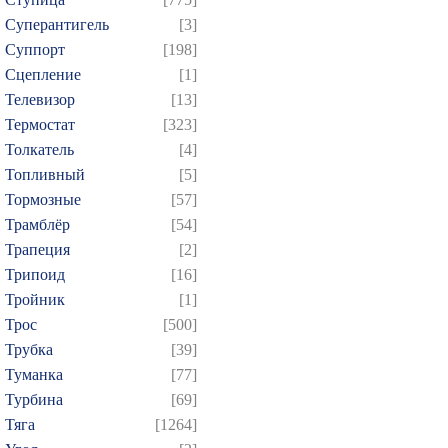
Суперантигель
[3]
Суппорт
[198]
Сцепление
[1]
Телевизор
[13]
Термостат
[323]
Толкатель
[4]
Топливный
[5]
Тормозные
[57]
Трамблёр
[54]
Трапеция
[2]
Трипоид
[16]
Тройник
[1]
Трос
[500]
Трубка
[39]
Туманка
[77]
Турбина
[69]
Тяга
[1264]