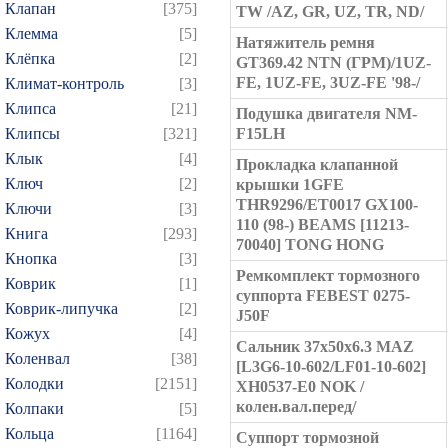
Клапан
[375]
TW /AZ, GR, UZ, TR, ND/
Клемма
[5]
Натяжитель ремня
Клёпка
[2]
GT369.42 NTN (ГРМ)/1UZ-
FE, 1UZ-FE, 3UZ-FE '98-/
Климат-контроль
[3]
Клипса
[21]
Подушка двигателя NM-
Клипсы
[321]
F15LH
Клык
[4]
Прокладка клапанной
Ключ
[2]
крышки 1GFE
THR9296/ET0017 GX100-
Ключи
[3]
110 (98-) BEAMS [11213-
Книга
[293]
70040] TONG HONG
Кнопка
[3]
Ремкомплект тормозного
Коврик
[1]
суппорта FEBEST 0275-
Коврик-липучка
[2]
J50F
Кожух
[4]
Сальник 37x50x6.3 MAZ
Коленвал
[38]
[L3G6-10-602/LF01-10-602]
Колодки
[2151]
XH0537-E0 NOK /
колен.вал.перед/
Колпаки
[5]
Кольца
[1164]
Суппорт тормозной