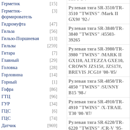
Герметик
[15]
Рулевая тяга SR-3510/TR-
Герметик-
[3]
3510 "TWINS" /Mark II
формирователь
GX9# '92-/
Гидромуфта
[47]
Рулевая тяга SR-3840/TR-
Гильза
[56]
3840 "TWINS" /45503-
Гильзо-Поршневая
[13]
39265
Гильзы
[259]
Рулевая тяга SR-3980/TR-
Гитара
[7]
3980 "TWINS" /MARK II
Главный
[29]
GX110, ALTEZZA GXE10,
CROWN JZS15#, JZS17#,
Головка
[28]
BREVIS JCG1# '00-'05/
Горловина
[14]
Рулевая тяга SR-4850/TR-
Горный
[1]
4850 "TWINS" /SUNNY
Гофра
[86]
B15 '98-/
ГТЦ
[96]
Рулевая тяга SR-4910/TR-
ГУР
[34]
4910 "TWINS" /X-TRAIL
ГЦC
[6]
T30 '00-'07/
ГЦС
[74]
Рулевая тяга SR-6220/TR-
Датчик
[969]
6220 "TWINS" /CR-V '95-