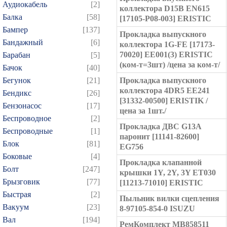
Аудиокабель
[2]
коллектора D15B EN615
Балка
[58]
[17105-P08-003] ERISTIC
Бампер
[137]
Прокладка выпускного
Бандажный
[6]
коллектора 1G-FE [17173-
70020] EE001(3) ERISTIC
Барабан
[5]
(ком-т=3шт) /цена за ком-т/
Бачок
[40]
Бегунок
[21]
Прокладка выпускного
коллектора 4DR5 EE241
Бендикс
[26]
[31332-00500] ERISTIK /
Бензонасос
[17]
цена за 1шт./
Беспроводное
[2]
Прокладка ДВС G13A
Беспроводные
[1]
паронит [11141-82600]
Блок
[81]
EG756
Боковые
[4]
Прокладка клапанной
Болт
[247]
крышки 1Y, 2Y, 3Y ET030
Брызговик
[77]
[11213-71010] ERISTIC
Быстрая
[2]
Пыльник вилки сцепления
Вакуум
[23]
8-97105-854-0 ISUZU
Вал
[194]
РемКомплект MB858511