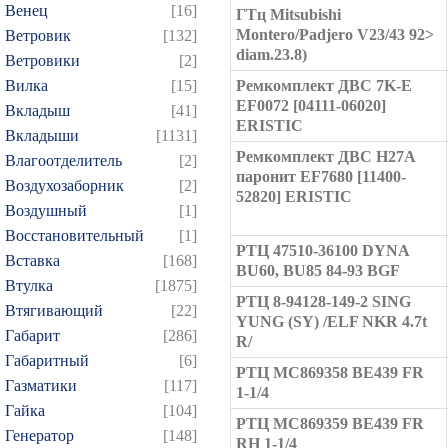
Венец
[16]
ГТц Mitsubishi
Montero/Padjero V23/43 92>
Ветровик
[132]
diam.23.8)
Ветровики
[2]
Вилка
[15]
Ремкомплект ДВС 7K-E
EF0072 [04111-06020]
Вкладыш
[41]
ERISTIC
Вкладыши
[1131]
Ремкомплект ДВС H27A
Влагоотделитель
[2]
паронит EF7680 [11400-
Воздухозаборник
[2]
52820] ERISTIC
Воздушный
[1]
Восстановительный
[1]
РТЦ 47510-36100 DYNA
Вставка
[168]
BU60, BU85 84-93 BGF
Втулка
[1875]
РТЦ 8-94128-149-2 SING
Втягивающий
[22]
YUNG (SY) /ELF NKR 4.7t
Габарит
[286]
R/
Габаритный
[6]
РТЦ MC869358 BE439 FR
Газматики
[117]
1-1/4
Гайка
[104]
РТЦ MC869359 BE439 FR
Генератор
[148]
RH 1-1/4