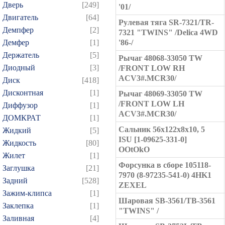
Дверь
[249]
'01/
Двигатель
[64]
Рулевая тяга SR-7321/TR-
Демпфер
[2]
7321 "TWINS" /Delica 4WD
Демфер
[1]
'86-/
Держатель
[5]
Рычаг 48068-33050 TW
Диодный
[3]
/FRONT LOW RH
ACV3#.MCR30/
Диск
[418]
Дисконтная
[1]
Рычаг 48069-33050 TW
/FRONT LOW LH
Диффузор
[1]
ACV3#.MCR30/
ДОМКРАТ
[1]
Сальник 56x122x8x10, 5
Жидкий
[5]
ISU [1-09625-331-0]
Жидкость
[80]
OOtOkO
Жилет
[1]
Форсунка в сборе 105118-
Заглушка
[21]
7970 (8-97235-541-0) 4HK1
Задний
[528]
ZEXEL
Зажим-клипса
[1]
Шаровая SB-3561/TB-3561
Заклепка
[1]
"TWINS" /
Заливная
[4]