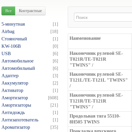
Все
Контрактные
5-минутная
[1]
Airbag
[18]
Наименование
Cтояночный
[1]
KW-106B
[0]
Наконечник рулевой SE-
USB
[6]
T021R/TE-T021R
Автомобильное
[6]
"TWINS" /
Автомобильный
[6]
Наконечник рулевой SE-
Адаптер
[3]
T121L/TE-T121L "TWINS"
Аккумулятор
[2]
/
Активатор
[1]
Наконечник рулевой SE-
Амортизатор
[608]
T121R/TE-T121R
Амортизаторы
[21]
"TWINS" /
Антидождь
[1]
Продольная тяга 55110-
Антизапотеватель
[1]
8H505 TWINS
Ароматизатор
[35]
Прокладка впускного