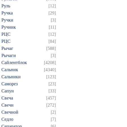
Руль
[12]
Ручка
[29]
Ручки
[3]
Ручник
[11]
РЦC
[12]
РЦС
[84]
Рычаг
[588]
Рычаги
[3]
Сайлентблок
[4208]
Сальник
[4340]
Сальники
[123]
Саморез
[23]
Сапун
[33]
Свеча
[457]
Свечи
[272]
Свечной
[2]
Седло
[7]
Сепаратор
[6]