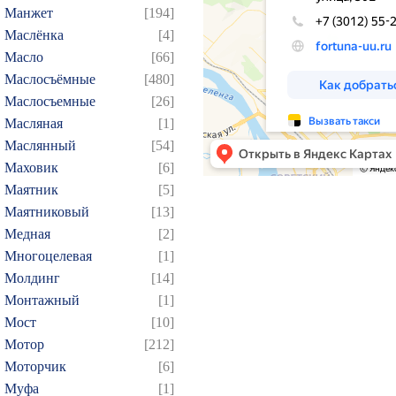
154
155
156
157
1
Манжет
[194]
Маслёнка
[4]
169
170
171
172
1
Масло
[66]
184
185
186
187
1
Маслосъёмные
[480]
199
200
201
202
2
Маслосъемные
[26]
214
215
216
217
2
Масляная
[1]
229
230
231
232
2
Маслянный
[54]
Маховик
[6]
244
245
246
247
2
Маятник
[5]
259
260
261
262
2
Маятниковый
[13]
274
275
276
277
2
Медная
[2]
289
290
291
292
2
Многоцелевая
[1]
304
305
306
307
3
Молдинг
[14]
Монтажный
[1]
319
320
321
322
3
Мост
[10]
334
335
336
337
3
Мотор
[212]
349
350
351
352
3
Моторчик
[6]
364
365
366
367
3
Муфа
[1]