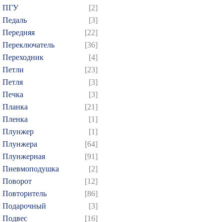
ПГУ
[2]
829
830
831
832
8
Педаль
[3]
844
845
846
847
8
Передняя
[22]
859
860
861
862
8
Переключатель
[36]
874
Переходник
[4]
Петли
[23]
Петля
[3]
Печка
[3]
Планка
[21]
Пленка
[1]
Плунжер
[1]
Плунжера
[64]
Плунжерная
[91]
Пневмоподушка
[2]
Поворот
[12]
Повторитель
[86]
Подарочный
[3]
Подвес
[16]