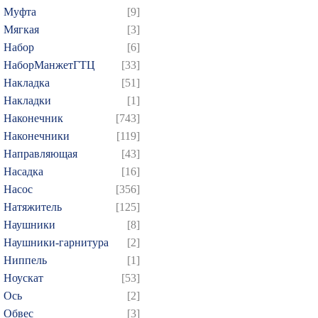
379
380
381
382
3
Муфта
[9]
Мягкая
[3]
394
395
396
397
3
Набор
[6]
409
410
411
412
4
НаборМанжетГТЦ
[33]
424
425
426
427
4
Накладка
[51]
439
440
441
442
4
Накладки
[1]
454
455
456
457
4
Наконечник
[743]
Наконечники
[119]
469
470
471
472
4
Направляющая
[43]
484
485
486
487
4
Насадка
[16]
499
500
501
502
5
Насос
[356]
514
515
516
517
5
Натяжитель
[125]
529
530
531
532
5
Наушники
[8]
Наушники-гарнитура
[2]
544
545
546
547
5
Ниппель
[1]
559
560
561
562
5
Ноускат
[53]
574
575
576
577
5
Оcь
[2]
589
590
591
592
5
Обвес
[3]