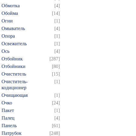
604
605
606
607
6
Обмотка
[4]
Обойма
[14]
619
620
621
622
6
Огни
[1]
634
635
636
637
6
Омыватель
[4]
649
650
651
652
6
Опора
[1]
664
665
666
667
6
Освежитель
[1]
679
680
681
682
6
Ось
[4]
Отбойник
[287]
694
695
696
697
6
Отбойники
[80]
709
710
711
712
7
Очиститель
[15]
724
725
726
727
7
Очиститель-
[1]
739
740
741
742
7
кодиционер
Очищающая
[1]
754
755
756
757
7
Очко
[24]
769
770
771
772
7
Пакет
[1]
784
785
786
787
7
Палец
[4]
799
800
801
802
8
Панель
[61]
814
815
816
817
8
Патрубок
[248]