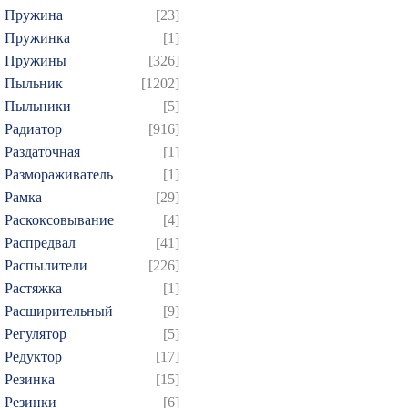
Пружина
[23]
Пружинка
[1]
Пружины
[326]
Пыльник
[1202]
Пыльники
[5]
Радиатор
[916]
Раздаточная
[1]
Размораживатель
[1]
Рамка
[29]
Раскоксовывание
[4]
Распредвал
[41]
Распылители
[226]
Растяжка
[1]
Расширительный
[9]
Регулятор
[5]
Редуктор
[17]
Резинка
[15]
Резинки
[6]