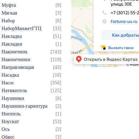
Муфта
[9]
154
155
156
157
1
Мягкая
[3]
169
170
171
172
1
Набор
[6]
184
185
186
187
1
НаборМанжетГТЦ
[33]
Накладка
[51]
199
200
201
202
2
Накладки
[1]
214
215
216
217
2
Наконечник
[743]
229
230
231
232
2
Наконечники
[119]
244
245
246
247
2
Направляющая
[43]
259
260
261
262
2
Насадка
[16]
Насос
[356]
274
275
276
277
2
Натяжитель
[125]
289
290
291
292
2
Наушники
[8]
304
305
306
307
3
Наушники-гарнитура
[2]
319
320
321
322
3
Ниппель
[1]
334
335
336
337
3
Ноускат
[53]
Оcь
[2]
349
350
351
352
3
Обвес
[3]