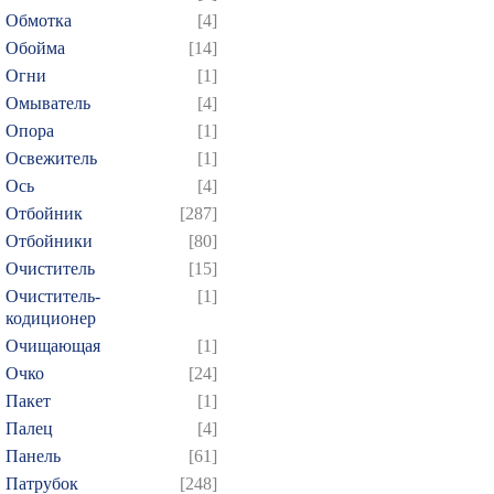
364
365
366
367
3
Обмотка
[4]
379
380
381
382
3
Обойма
[14]
394
395
396
397
3
Огни
[1]
409
410
411
412
4
Омыватель
[4]
Опора
[1]
424
425
426
427
4
Освежитель
[1]
439
440
441
442
4
Ось
[4]
454
455
456
457
4
Отбойник
[287]
469
470
471
472
4
Отбойники
[80]
484
485
486
487
4
Очиститель
[15]
Очиститель-
[1]
499
500
501
502
5
кодиционер
514
515
516
517
5
Очищающая
[1]
529
530
531
532
5
Очко
[24]
544
545
546
547
5
Пакет
[1]
Палец
[4]
559
560
561
562
5
Панель
[61]
574
575
576
577
5
Патрубок
[248]