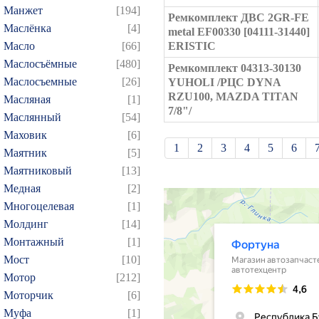
Манжет
[194]
Ремкомплект ДВС 2GR-FE
Маслёнка
[4]
metal EF00330 [04111-31440]
Масло
[66]
ERISTIC
Маслосъёмные
[480]
Ремкомплект 04313-30130
Маслосъемные
[26]
YUHOLI /РЦС DYNA
RZU100, MAZDA TITAN
Масляная
[1]
7/8"/
Маслянный
[54]
Маховик
[6]
1
2
3
4
5
6
Маятник
[5]
21
22
23
24
25
Маятниковый
[13]
Медная
[2]
39
40
41
42
43
Многоцелевая
[1]
57
58
59
60
61
Молдинг
[14]
75
76
77
78
79
Монтажный
[1]
93
94
95
96
97
Мост
[10]
109
110
111
112
1
Мотор
[212]
Моторчик
[6]
124
125
126
127
1
Муфа
[1]
139
140
141
142
1