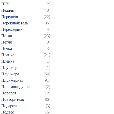
589
590
591
592
5
ПГУ
[2]
604
605
606
607
6
Педаль
[3]
619
620
621
622
6
Передняя
[22]
Переключатель
[36]
634
635
636
637
6
Переходник
[4]
649
650
651
652
6
Петли
[23]
664
665
666
667
6
Петля
[3]
679
680
681
682
6
Печка
[3]
694
695
696
697
6
Планка
[21]
Пленка
[1]
709
710
711
712
7
Плунжер
[1]
724
725
726
727
7
Плунжера
[64]
739
740
741
742
7
Плунжерная
[91]
754
755
756
757
7
Пневмоподушка
[2]
769
770
771
772
7
Поворот
[12]
Повторитель
[86]
784
785
786
787
7
Подарочный
[3]
799
800
801
802
8
Подвес
[16]