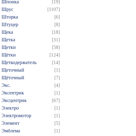
Шпонка
[19]
Шрус
[1107]
Шторка
[6]
Штуцер
[8]
Щека
[18]
Щетка
[31]
Щетки
[58]
Щётки
[124]
Щеткодержатель
[14]
Щеточный
[1]
Щёточный
[7]
Экс.
[4]
Эксентрик
[1]
Эксцентрик
[67]
Электро
[1]
Электромотор
[1]
Элемент
[5]
Эмблема
[1]