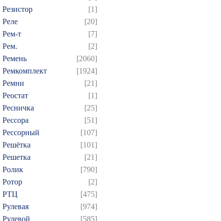
Резистор
[1]
Реле
[20]
Рем-т
[7]
Рем.
[2]
Ремень
[2060]
Ремкомплект
[1924]
Ремни
[21]
Реостат
[1]
Ресничка
[25]
Рессора
[51]
Рессорный
[107]
Решётка
[101]
Решетка
[21]
Ролик
[790]
Ротор
[2]
РТЦ
[475]
Рулевая
[974]
Рулевой
[585]