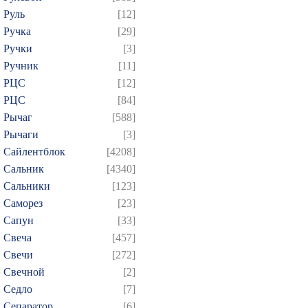
Руль
[12]
Ручка
[29]
Ручки
[3]
Ручник
[11]
РЦC
[12]
РЦС
[84]
Рычаг
[588]
Рычаги
[3]
Сайлентблок
[4208]
Сальник
[4340]
Сальники
[123]
Саморез
[23]
Сапун
[33]
Свеча
[457]
Свечи
[272]
Свечной
[2]
Седло
[7]
Сепаратор
[6]