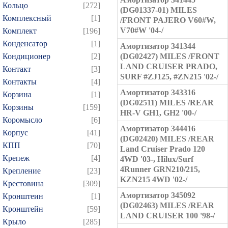
Кольцо
[272]
(DG01337-01) MILES
Комплексный
[1]
/FRONT PAJERO V60#W,
V70#W '04-/
Комплект
[196]
Конденсатор
[1]
Амортизатор 341344
Кондиционер
[2]
(DG02427) MILES /FRONT
LAND CRUISER PRADO,
Контакт
[3]
SURF #ZJ125, #ZN215 '02-/
Контакты
[4]
Амортизатор 343316
Корзина
[1]
(DG02511) MILES /REAR
Корзины
[159]
HR-V GH1, GH2 '00-/
Коромысло
[6]
Амортизатор 344416
Корпус
[41]
(DG02420) MILES /REAR
КПП
[70]
Land Cruiser Prado 120
Крепеж
[4]
4WD '03-, Hilux/Surf
4Runner GRN210/215,
Крепление
[23]
KZN215 4WD '02-/
Крестовина
[309]
Амортизатор 345092
Кронштеин
[1]
(DG02463) MILES /REAR
Кронштейн
[59]
LAND CRUISER 100 '98-/
Крыло
[285]