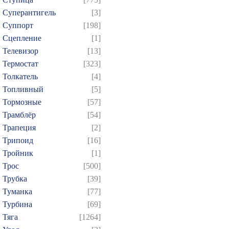
Суперантигель
[3]
Суппорт
[198]
Сцепление
[1]
Телевизор
[13]
Термостат
[323]
Толкатель
[4]
Топливный
[5]
Тормозные
[57]
Трамблёр
[54]
Трапеция
[2]
Трипоид
[16]
Тройник
[1]
Трос
[500]
Трубка
[39]
Туманка
[77]
Турбина
[69]
Тяга
[1264]