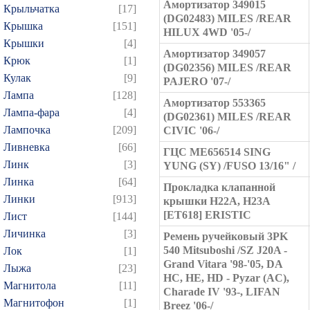
Амортизатор 349015
Крыльчатка
[17]
(DG02483) MILES /REAR
Крышка
[151]
HILUX 4WD '05-/
Крышки
[4]
Амортизатор 349057
Крюк
[1]
(DG02356) MILES /REAR
Кулак
[9]
PAJERO '07-/
Лампа
[128]
Амортизатор 553365
Лампа-фара
[4]
(DG02361) MILES /REAR
Лампочка
[209]
CIVIC '06-/
Ливневка
[66]
ГЦС ME656514 SING
Линк
[3]
YUNG (SY) /FUSO 13/16" /
Линка
[64]
Прокладка клапанной
Линки
[913]
крышки H22A, H23A
[ET618] ERISTIC
Лист
[144]
Личинка
[3]
Ремень ручейковый 3PK
540 Mitsuboshi /SZ J20A -
Лок
[1]
Grand Vitara '98-'05, DA
Лыжа
[23]
HC, HE, HD - Pyzar (AC),
Магнитола
[11]
Charade IV '93-, LIFAN
Магнитофон
[1]
Breez '06-/