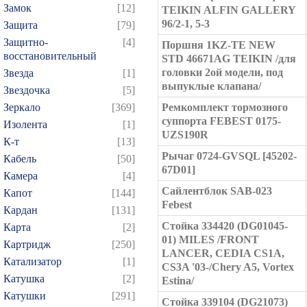
Замок
[12]
TEIKIN ALFIN GALLERY
96/2-1, 5-3
Защита
[79]
Защитно-
[4]
Поршня 1KZ-TE NEW
восстановительный
STD 46671AG TEIKIN /для
головки 2ой модели, под
Звезда
[1]
выпуклые клапана/
Звездочка
[5]
Зеркало
[369]
Ремкомплект тормозного
суппорта FEBEST 0175-
Изолента
[1]
UZS190R
К-т
[13]
Рычаг 0724-GVSQL [45202-
Кабель
[50]
67D01]
Камера
[4]
Сайлентблок SAB-023
Капот
[144]
Febest
Кардан
[131]
Стойка 334420 (DG01045-
Карта
[2]
01) MILES /FRONT
Картридж
[250]
LANCER, CEDIA CS1A,
Катализатор
[1]
CS3A '03-/Chery A5, Vortex
Катушка
[2]
Estina/
Катушки
[291]
Стойка 339104 (DG21073)