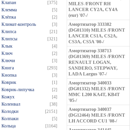
Клапан
[375]
MILES /FRONT RH
LANCER CY2A, CY4A
Клемма
[5]
(eur) '07-/
Клёпка
[2]
Климат-контроль
[3]
Амортизатор 333382
(DG01310) MILES /FRONT
Клипса
[21]
LANCER CS1A, CS2A,
Клипсы
[321]
CS3A, CS5A '00-/
Клык
[4]
Амортизатор 338713
Ключ
[2]
(DG01369) MILES /FRONT
Ключи
[3]
RENAULT LOGAN,
Книга
[293]
SANDERO, STEPWAY,
LADA Largus '07-/
Кнопка
[3]
Коврик
[1]
Амортизатор 340033
(DG01332) MILES /FRONT
Коврик-липучка
[2]
MMC L200 KA4T, KB4T
Кожух
[4]
'05-/
Коленвал
[38]
Амортизатор 340037
Колодки
[2151]
(DG12464) MILES /FRONT
Колпаки
[5]
LH ACCORD CU1 '08-/
Кольца
[1164]
Амортизатор 341445