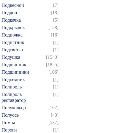
814
815
816
817
8
Подвесной
[7]
829
830
831
832
8
Поддон
[18]
844
845
846
847
8
Подкачка
[5]
Подкрылок
[128]
859
860
861
862
8
Подножка
[16]
874
875
Подпятник
[1]
Подсветка
[1]
Подушка
[1540]
Подшипник
[1825]
Подшипники
[106]
Подъёмник
[1]
Полироль
[1]
Полироль-
[1]
реставратор
Полукольца
[107]
Полуось
[43]
Помпа
[537]
Пороги
[1]