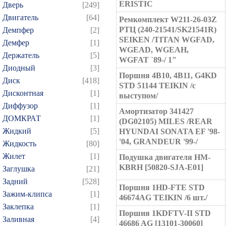
ERISTIC
Дверь
[249]
Двигатель
[64]
Ремкомплект W211-26-03Z
РТЦ (240-21541/SK21541R)
Демпфер
[2]
SEIKEN /TITAN WGFAD,
Демфер
[1]
WGEAD, WGEAH,
Держатель
[5]
WGFAT `89-/ 1"
Диодный
[3]
Поршня 4B10, 4B11, G4KD
Диск
[418]
STD 51144 TEIKIN /с
Дисконтная
[1]
выступом/
Диффузор
[1]
Амортизатор 341427
ДОМКРАТ
[1]
(DG02105) MILES /REAR
Жидкий
[5]
HYUNDAI SONATA EF '98-
'04, GRANDEUR '99-/
Жидкость
[80]
Жилет
[1]
Подушка двигателя HM-
KBRH [50820-SJA-E01]
Заглушка
[21]
Задний
[528]
Поршня 1HD-FTE STD
Зажим-клипса
[1]
46674AG TEIKIN /6 шт./
Заклепка
[1]
Поршня 1KDFTV-II STD
Заливная
[4]
46686 AG [13101-30060]