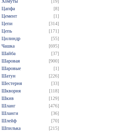
Хомуты
[19]
Цапфа
[8]
Цемент
[1]
Цепи
[314]
Цепь
[171]
Цилиндр
[55]
Чашка
[695]
Шайба
[37]
Шаровая
[900]
Шаровые
[1]
Шатун
[226]
Шестерня
[33]
Шкворня
[118]
Шкив
[129]
Шланг
[476]
Шланги
[36]
Шлейф
[70]
Шпилька
[215]