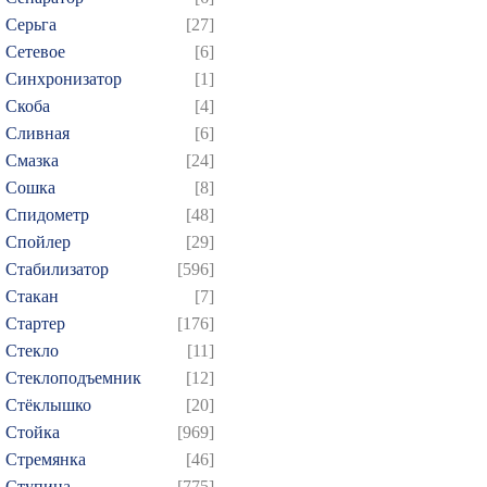
Серьга
[27]
Сетевое
[6]
Синхронизатор
[1]
Скоба
[4]
Сливная
[6]
Смазка
[24]
Сошка
[8]
Спидометр
[48]
Спойлер
[29]
Стабилизатор
[596]
Стакан
[7]
Стартер
[176]
Стекло
[11]
Стеклоподъемник
[12]
Стёклышко
[20]
Стойка
[969]
Стремянка
[46]
Ступица
[775]