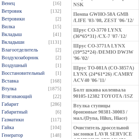
Венец
[16]
NSK
Ветровик
[132]
Помпа GWHO-58A GMB
Ветровики
[2]
/LIFE '03-'08, ZEST '06-'12/
Вилка
[15]
Шрус CO-3770 LYNX
Вкладыш
[41]
(36*65*31) /CX-7 '07-'12/
Вкладыши
[1131]
Шрус CO-3771A LYNX
Влагоотделитель
[2]
(19*52*24) /DEMIO DW3W
Воздухозаборник
[2]
'96-'02/
Воздушный
[1]
Шрус TO-081A (CO-3857A)
Восстановительный
[1]
LYNX (24*61*26) /CAMRY
ACV40 '06-'11/
Вставка
[168]
Втулка
[1875]
Болт шкива коленвала
90105-12382 TOYOTA /1SZ
Втягивающий
[22]
Габарит
[286]
Втулка ступицы
Габаритный
[6]
бронзовые 90381-30003 /
мал./(Dyna, Hilux, Hiace)
Газматики
[117]
Гайка
[104]
Очиститель дроссельной
заслонки LAVR SERVICE
Генератор
[148]