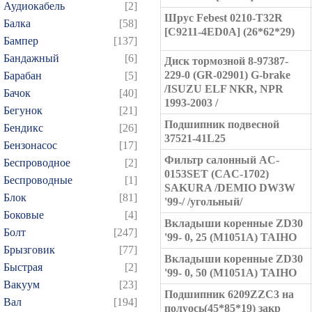
Аудиокабель
[2]
Шрус Febest 0210-T32R
Балка
[58]
[C9211-4ED0A] (26*62*29)
Бампер
[137]
Бандажный
[6]
Диск тормозной 8-97387-
229-0 (GR-02901) G-brake
Барабан
[5]
/ISUZU ELF NKR, NPR
Бачок
[40]
1993-2003 /
Бегунок
[21]
Подшипник подвесной
Бендикс
[26]
37521-41L25
Бензонасос
[17]
Фильтр салонный AC-
Беспроводное
[2]
0153SET (CAC-1702)
Беспроводные
[1]
SAKURA /DEMIO DW3W
Блок
[81]
'99-/ /угольный/
Боковые
[4]
Вкладыши коренные ZD30
Болт
[247]
'99- 0, 25 (M1051A) TAIHO
Брызговик
[77]
Вкладыши коренные ZD30
Быстрая
[2]
'99- 0, 50 (M1051A) TAIHO
Вакуум
[23]
Подшипник 6209ZZC3 на
Вал
[194]
полуось(45*85*19) закр