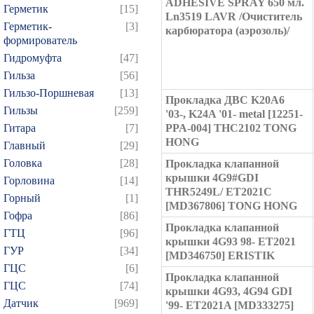
ADHESIVE SPRAY 650 мл.
Герметик
[15]
Ln3519 LAVR /Очиститель
Герметик-
[3]
карбюратора (аэрозоль)/
формирователь
Гидромуфта
[47]
Гильза
[56]
Гильзо-Поршневая
[13]
Прокладка ДВС K20A6
Гильзы
[259]
'03-, K24A '01- metal [12251-
Гитара
[7]
PPA-004] THC2102 TONG
HONG
Главный
[29]
Головка
[28]
Прокладка клапанной
крышки 4G9#GDI
Горловина
[14]
THR5249L/ ET2021C
Горный
[1]
[MD367806] TONG HONG
Гофра
[86]
Прокладка клапанной
ГТЦ
[96]
крышки 4G93 98- ET2021
ГУР
[34]
[MD346750] ERISTIK
ГЦC
[6]
Прокладка клапанной
ГЦС
[74]
крышки 4G93, 4G94 GDI
Датчик
[969]
'99- ET2021A [MD333275]