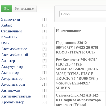
Все
Контрактные
5-минутная
[1]
Airbag
[18]
Наименование
Cтояночный
[1]
KW-106B
[0]
Подшипник 33012
USB
[6]
(60*95*27) [W025-26-076]
Автомобильное
[6]
KOYO /TITAN R OUT/
Автомобильный
[6]
РемКомплект MK-4351/
Адаптер
[3]
ГЦС 210-44191/
Аккумулятор
[2]
SK44191/SG5028J [04311-
Активатор
[1]
36082] DYNA, HIACE
Амортизатор
[608]
TRUCK '87-/ BU60 (5/8'')
/=SK44891/SK44921/
Амортизаторы
[21]
SEIKEN
Антидождь
[1]
Сайлентблок MZAB-142-
Антизапотеватель
[1]
KIT заднего амортизатора
Ароматизатор
[35]
комплект [Febest]