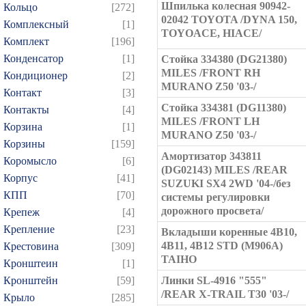
Шпилька колесная 90942-
Кольцо
[272]
02042 TOYOTA /DYNA 150,
Комплексный
[1]
TOYOACE, HIACE/
Комплект
[196]
Конденсатор
[1]
Стойка 334380 (DG21380)
MILES /FRONT RH
Кондиционер
[2]
MURANO Z50 '03-/
Контакт
[3]
Стойка 334381 (DG11380)
Контакты
[4]
MILES /FRONT LH
Корзина
[1]
MURANO Z50 '03-/
Корзины
[159]
Амортизатор 343811
Коромысло
[6]
(DG02143) MILES /REAR
Корпус
[41]
SUZUKI SX4 2WD '04-/без
КПП
[70]
системы регулировки
дорожного просвета/
Крепеж
[4]
Крепление
[23]
Вкладыши коренные 4B10,
4B11, 4B12 STD (M906A)
Крестовина
[309]
TAIHO
Кронштеин
[1]
Кронштейн
[59]
Линки SL-4916 "555"
/REAR X-TRAIL T30 '03-/
Крыло
[285]