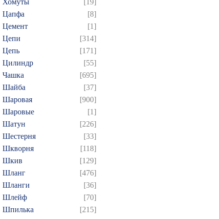
Хомуты
[19]
Цапфа
[8]
Цемент
[1]
Цепи
[314]
Цепь
[171]
Цилиндр
[55]
Чашка
[695]
Шайба
[37]
Шаровая
[900]
Шаровые
[1]
Шатун
[226]
Шестерня
[33]
Шкворня
[118]
Шкив
[129]
Шланг
[476]
Шланги
[36]
Шлейф
[70]
Шпилька
[215]