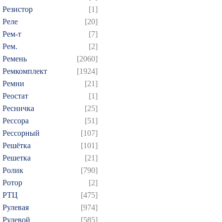
Резистор
[1]
Реле
[20]
Рем-т
[7]
Рем.
[2]
Ремень
[2060]
Ремкомплект
[1924]
Ремни
[21]
Реостат
[1]
Ресничка
[25]
Рессора
[51]
Рессорный
[107]
Решётка
[101]
Решетка
[21]
Ролик
[790]
Ротор
[2]
РТЦ
[475]
Рулевая
[974]
Рулевой
[585]