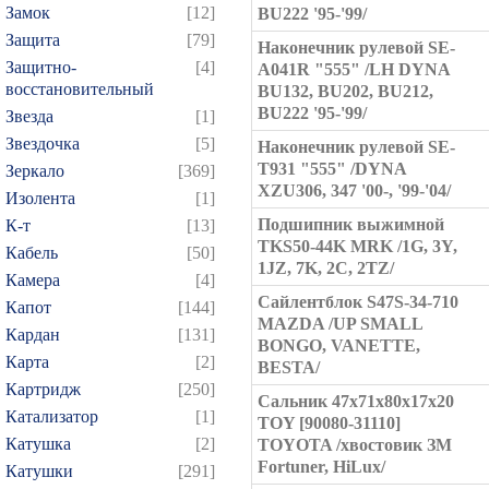
Замок
[12]
BU222 '95-'99/
Защита
[79]
Наконечник рулевой SE-
Защитно-
[4]
A041R "555" /LH DYNA
восстановительный
BU132, BU202, BU212,
BU222 '95-'99/
Звезда
[1]
Звездочка
[5]
Наконечник рулевой SE-
T931 "555" /DYNA
Зеркало
[369]
XZU306, 347 '00-, '99-'04/
Изолента
[1]
Подшипник выжимной
К-т
[13]
TKS50-44K MRK /1G, 3Y,
Кабель
[50]
1JZ, 7K, 2C, 2TZ/
Камера
[4]
Сайлентблок S47S-34-710
Капот
[144]
MAZDA /UP SMALL
Кардан
[131]
BONGO, VANETTE,
Карта
[2]
BESTA/
Картридж
[250]
Сальник 47x71x80x17x20
Катализатор
[1]
TOY [90080-31110]
Катушка
[2]
TOYOTA /хвостовик ЗМ
Fortuner, HiLux/
Катушки
[291]