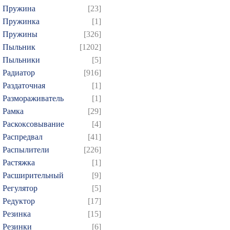
Пружина
[23]
Пружинка
[1]
Пружины
[326]
Пыльник
[1202]
Пыльники
[5]
Радиатор
[916]
Раздаточная
[1]
Размораживатель
[1]
Рамка
[29]
Раскоксовывание
[4]
Распредвал
[41]
Распылители
[226]
Растяжка
[1]
Расширительный
[9]
Регулятор
[5]
Редуктор
[17]
Резинка
[15]
Резинки
[6]