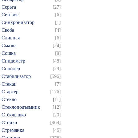
Серьга
[27]
Сетевое
[6]
Синхронизатор
[1]
Скоба
[4]
Сливная
[6]
Смазка
[24]
Сошка
[8]
Спидометр
[48]
Спойлер
[29]
Стабилизатор
[596]
Стакан
[7]
Стартер
[176]
Стекло
[11]
Стеклоподъемник
[12]
Стёклышко
[20]
Стойка
[969]
Стремянка
[46]
Ступица
[775]