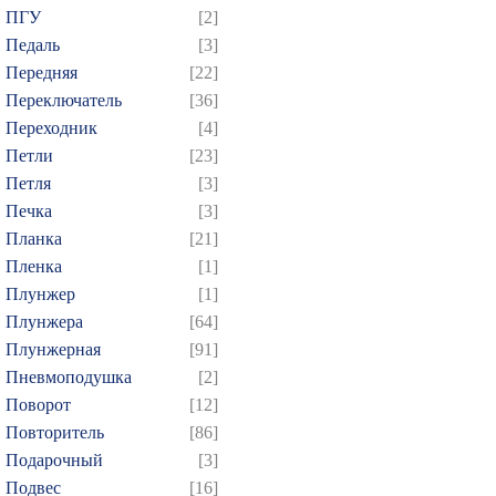
634
635
636
637
6
ПГУ
[2]
649
650
651
652
6
Педаль
[3]
Передняя
[22]
664
665
666
667
6
Переключатель
[36]
679
680
681
682
6
Переходник
[4]
694
695
696
697
6
Петли
[23]
709
710
711
712
7
Петля
[3]
724
725
726
727
7
Печка
[3]
Планка
[21]
739
740
741
742
7
Пленка
[1]
754
755
756
757
7
Плунжер
[1]
769
770
771
772
7
Плунжера
[64]
784
785
786
787
7
Плунжерная
[91]
799
800
801
802
8
Пневмоподушка
[2]
Поворот
[12]
814
815
816
817
8
Повторитель
[86]
829
830
831
832
8
Подарочный
[3]
844
845
846
847
8
Подвес
[16]