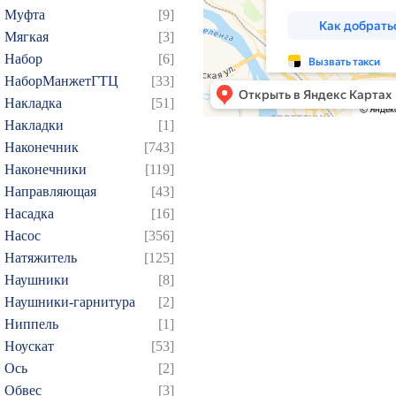
184
185
186
187
1
Муфта
[9]
199
200
201
202
2
Мягкая
[3]
214
215
216
217
2
Набор
[6]
НаборМанжетГТЦ
[33]
229
230
231
232
2
Накладка
[51]
244
245
246
247
2
Накладки
[1]
259
260
261
262
2
Наконечник
[743]
274
275
276
277
2
Наконечники
[119]
289
290
291
292
2
Направляющая
[43]
Насадка
[16]
304
305
306
307
3
Насос
[356]
319
320
321
322
3
Натяжитель
[125]
334
335
336
337
3
Наушники
[8]
349
350
351
352
3
Наушники-гарнитура
[2]
364
365
366
367
3
Ниппель
[1]
Ноускат
[53]
379
380
381
382
3
Оcь
[2]
394
395
396
397
3
Обвес
[3]