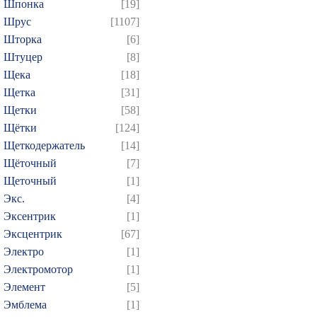
Шпонка
[19]
Шрус
[1107]
Шторка
[6]
Штуцер
[8]
Щека
[18]
Щетка
[31]
Щетки
[58]
Щётки
[124]
Щеткодержатель
[14]
Щёточный
[7]
Щеточный
[1]
Экс.
[4]
Эксентрик
[1]
Эксцентрик
[67]
Электро
[1]
Электромотор
[1]
Элемент
[5]
Эмблема
[1]