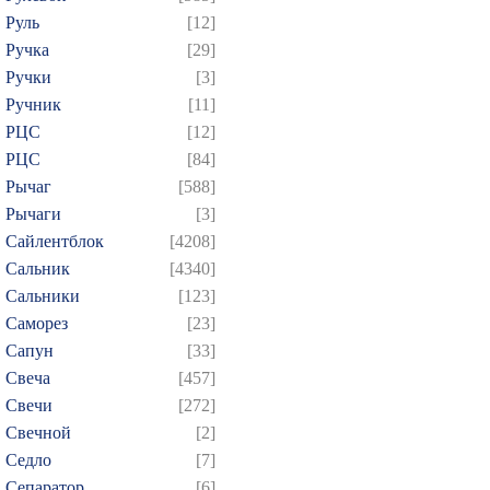
Руль
[12]
Ручка
[29]
Ручки
[3]
Ручник
[11]
РЦC
[12]
РЦС
[84]
Рычаг
[588]
Рычаги
[3]
Сайлентблок
[4208]
Сальник
[4340]
Сальники
[123]
Саморез
[23]
Сапун
[33]
Свеча
[457]
Свечи
[272]
Свечной
[2]
Седло
[7]
Сепаратор
[6]