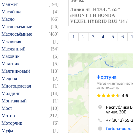
'98-'02/
Манжет
[194]
Линки SL-H470L "555"
Маслёнка
[4]
/FRONT LH HONDA
Масло
[66]
VEZEL HYBRID RU3 '14-/
Маслосъемные
[26]
Маслосъёмные
[480]
1
2
3
4
5
6
Масляная
[1]
21
22
23
24
25
Маслянный
[54]
39
40
41
42
43
Маховик
[6]
57
58
59
60
61
Маятник
[5]
Маятниковый
[13]
75
76
77
78
79
Медная
[2]
93
94
95
96
97
Многоцелевая
[1]
109
110
111
112
1
Молдинг
[14]
124
125
126
127
1
Монтажный
[1]
139
140
141
142
1
Мост
[10]
Мотор
[212]
154
155
156
157
1
Моторчик
[6]
169
170
171
172
1
Муфа
[1]