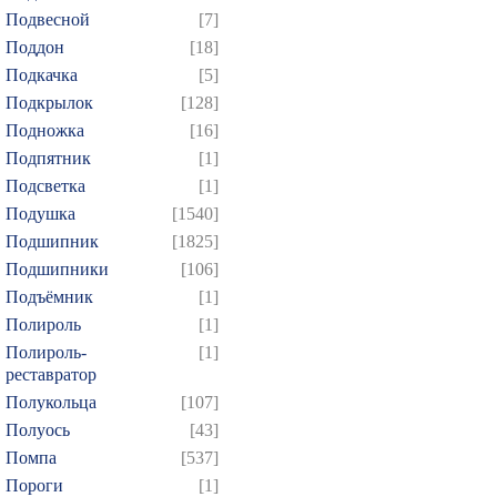
859
860
861
862
8
Подвесной
[7]
874
Поддон
[18]
Подкачка
[5]
Подкрылок
[128]
Подножка
[16]
Подпятник
[1]
Подсветка
[1]
Подушка
[1540]
Подшипник
[1825]
Подшипники
[106]
Подъёмник
[1]
Полироль
[1]
Полироль-
[1]
реставратор
Полукольца
[107]
Полуось
[43]
Помпа
[537]
Пороги
[1]