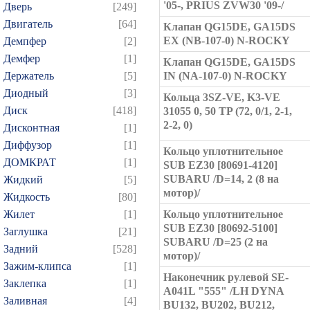
'05-, PRIUS ZVW30 '09-/
Дверь
[249]
Двигатель
[64]
Клапан QG15DE, GA15DS
EX (NB-107-0) N-ROCKY
Демпфер
[2]
Демфер
[1]
Клапан QG15DE, GA15DS
Держатель
[5]
IN (NA-107-0) N-ROCKY
Диодный
[3]
Кольца 3SZ-VE, K3-VE
Диск
[418]
31055 0, 50 TP (72, 0/1, 2-1,
2-2, 0)
Дисконтная
[1]
Диффузор
[1]
Кольцо уплотнительное
ДОМКРАТ
[1]
SUB EZ30 [80691-4120]
SUBARU /D=14, 2 (8 на
Жидкий
[5]
мотор)/
Жидкость
[80]
Жилет
[1]
Кольцо уплотнительное
SUB EZ30 [80692-5100]
Заглушка
[21]
SUBARU /D=25 (2 на
Задний
[528]
мотор)/
Зажим-клипса
[1]
Наконечник рулевой SE-
Заклепка
[1]
A041L "555" /LH DYNA
Заливная
[4]
BU132, BU202, BU212,