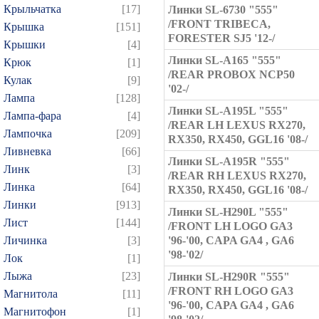
Крыльчатка
[17]
Линки SL-6730 "555"
/FRONT TRIBECA,
Крышка
[151]
FORESTER SJ5 '12-/
Крышки
[4]
Линки SL-A165 "555"
Крюк
[1]
/REAR PROBOX NCP50
Кулак
[9]
'02-/
Лампа
[128]
Линки SL-A195L "555"
Лампа-фара
[4]
/REAR LH LEXUS RX270,
Лампочка
[209]
RX350, RX450, GGL16 '08-/
Ливневка
[66]
Линки SL-A195R "555"
Линк
[3]
/REAR RH LEXUS RX270,
Линка
[64]
RX350, RX450, GGL16 '08-/
Линки
[913]
Линки SL-H290L "555"
Лист
[144]
/FRONT LH LOGO GA3
Личинка
[3]
'96-'00, CAPA GA4 , GA6
'98-'02/
Лок
[1]
Лыжа
[23]
Линки SL-H290R "555"
/FRONT RH LOGO GA3
Магнитола
[11]
'96-'00, CAPA GA4 , GA6
Магнитофон
[1]