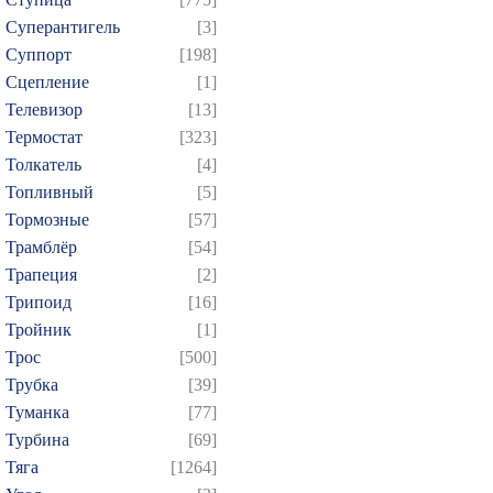
Суперантигель
[3]
Суппорт
[198]
Сцепление
[1]
Телевизор
[13]
Термостат
[323]
Толкатель
[4]
Топливный
[5]
Тормозные
[57]
Трамблёр
[54]
Трапеция
[2]
Трипоид
[16]
Тройник
[1]
Трос
[500]
Трубка
[39]
Туманка
[77]
Турбина
[69]
Тяга
[1264]