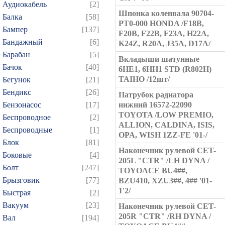
Аудиокабель
[2]
Шпонка коленвала 90704-
Балка
[58]
PT0-000 HONDA /F18B,
Бампер
[137]
F20B, F22B, F23A, H22A,
Бандажный
[6]
K24Z, R20A, J35A, D17A/
Барабан
[5]
Вкладыши шатунные
Бачок
[40]
6НЕ1, 6HH1 STD (R802H)
TAIHO /12шт/
Бегунок
[21]
Бендикс
[26]
Патрубок радиатора
Бензонасос
[17]
нижний 16572-22090
TOYOTA /LOW PREMIO,
Беспроводное
[2]
ALLION, CALDINA, ISIS,
Беспроводные
[1]
OPA, WISH 1ZZ-FE '01-/
Блок
[81]
Наконечник рулевой CET-
Боковые
[4]
205L "CTR" /LH DYNA /
Болт
[247]
TOYOACE BU4##,
Брызговик
[77]
BZU410, XZU3##, 4## '01-
1'2/
Быстрая
[2]
Вакуум
[23]
Наконечник рулевой CET-
205R "CTR" /RH DYNA /
Вал
[194]