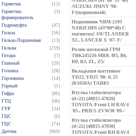
NARICHIN (41*68*35*40)
Герметик
[15]
/SUZUKI JIMNY '98-
Герметик-
[3]
F/(шариковый)
формирователь
Подшипник NBM-2193
Гидромуфта
[47]
NARICHIN (43*80*40) С
Гильза
[56]
магнитом! /OUTLANDER
XL, LANCER X '07- F/
Гильзо-Поршневая
[13]
Гильзы
[259]
Ролик натяжной ГРМ
Гитара
[7]
TBK245226 MRK /B5, B6,
BP, BJ, ZL, Z5/
Главный
[29]
Головка
[28]
Вкладыши шатунные
YD22, YD25 '98- 0, 25
Горловина
[14]
(R1050A) TAIHO
Горный
[1]
Втулка стабилизатора
Гофра
[86]
(d=22) [48815-47020]
ГТЦ
[96]
TOYOTA /Front LH RAV4
ГУР
[34]
'05-, PRIUS ZVW30 '09-/
ГЦC
[6]
Втулка стабилизатора
ГЦС
[74]
(d=22) [48815-47030]
Датчик
[969]
TOYOTA /Front RH RAV4