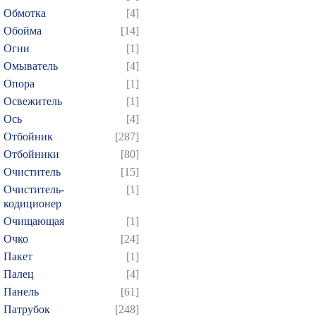
409
410
411
412
4
Обмотка
[4]
424
425
426
427
4
Обойма
[14]
439
440
441
442
4
Огни
[1]
Омыватель
[4]
454
455
456
457
4
Опора
[1]
469
470
471
472
4
Освежитель
[1]
484
485
486
487
4
Ось
[4]
499
500
501
502
5
Отбойник
[287]
514
515
516
517
5
Отбойники
[80]
Очиститель
[15]
529
530
531
532
5
Очиститель-
[1]
544
545
546
547
5
кодиционер
559
560
561
562
5
Очищающая
[1]
574
575
576
577
5
Очко
[24]
Пакет
[1]
589
590
591
592
5
Палец
[4]
604
605
606
607
6
Панель
[61]
619
620
621
622
6
Патрубок
[248]