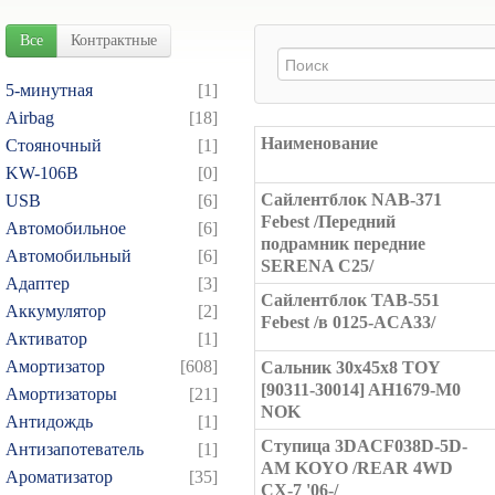
Все
Контрактные
5-минутная
[1]
Airbag
[18]
Наименование
Cтояночный
[1]
KW-106B
[0]
Сайлентблок NAB-371
USB
[6]
Febest /Передний
Автомобильное
[6]
подрамник передние
Автомобильный
[6]
SERENA C25/
Адаптер
[3]
Сайлентблок TAB-551
Аккумулятор
[2]
Febest /в 0125-ACA33/
Активатор
[1]
Амортизатор
[608]
Сальник 30x45x8 TOY
[90311-30014] AH1679-M0
Амортизаторы
[21]
NOK
Антидождь
[1]
Ступица 3DACF038D-5D-
Антизапотеватель
[1]
AM KOYO /REAR 4WD
Ароматизатор
[35]
CX-7 '06-/