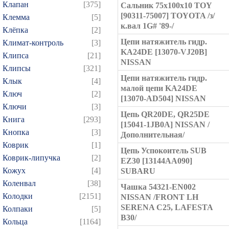
Клапан
[375]
Сальник 75x100x10 TOY
[90311-75007] TOYOTA /з/
Клемма
[5]
к.вал 1G# '89-/
Клёпка
[2]
Цепи натяжитель гидр.
Климат-контроль
[3]
KA24DE [13070-VJ20B]
Клипса
[21]
NISSAN
Клипсы
[321]
Цепи натяжитель гидр.
Клык
[4]
малой цепи KA24DE
Ключ
[2]
[13070-AD504] NISSAN
Ключи
[3]
Цепь QR20DE, QR25DE
Книга
[293]
[15041-1JB0A] NISSAN /
Кнопка
[3]
Дополнительная/
Коврик
[1]
Цепь Успокоитель SUB
Коврик-липучка
[2]
EZ30 [13144AA090]
Кожух
[4]
SUBARU
Коленвал
[38]
Чашка 54321-EN002
Колодки
[2151]
NISSAN /FRONT LH
SERENA C25, LAFESTA
Колпаки
[5]
B30/
Кольца
[1164]