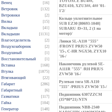
TOYOACE BU4##,
Венец
[16]
BZU410, XZU3##, 4## '01-
Ветровик
[132]
1'2/
Ветровики
[2]
Кольцо уплотнительное
Вилка
[15]
SUB EZ30 [80693-1040]
Вкладыш
[41]
SUBARU /D=31, 2 (1 на
мотор)/
Вкладыши
[1131]
Влагоотделитель
[2]
Линки SL-A110 "555"
/FRONT PRIUS ZVW50
Воздухозаборник
[2]
'15-, C-HR NGX50, ZYX10
Воздушный
[1]
'16-/
Восстановительный
[1]
Наконечник рулевой SE-
Вставка
[168]
A111R "555" /RH PRIUS
Втулка
[1875]
ZVW50 '16-/
Втягивающий
[22]
Рулевая тяга SR-A110
Габарит
[286]
"555" /PRIUS ZVW50 '15-/
Габаритный
[6]
Подшипник 6307ZZCM
Газматики
[117]
(35*80*21) NTN
Гайка
[104]
Подшипник NBB-2340
Генератор
[148]