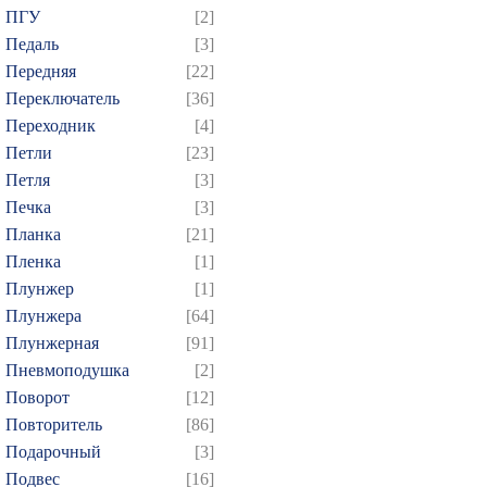
604
605
606
607
6
ПГУ
[2]
619
620
621
622
6
Педаль
[3]
Передняя
[22]
634
635
636
637
6
Переключатель
[36]
649
650
651
652
6
Переходник
[4]
664
665
666
667
6
Петли
[23]
679
680
681
682
6
Петля
[3]
694
695
696
697
6
Печка
[3]
Планка
[21]
709
710
711
712
7
Пленка
[1]
724
725
726
727
7
Плунжер
[1]
739
740
741
742
7
Плунжера
[64]
754
755
756
757
7
Плунжерная
[91]
769
770
771
772
7
Пневмоподушка
[2]
Поворот
[12]
784
785
786
787
7
Повторитель
[86]
799
800
801
802
8
Подарочный
[3]
814
815
816
817
8
Подвес
[16]