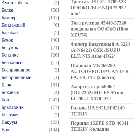
Трос газа ISUZU 1709A33
Аудиокабель
[2]
OOtOkO /ELF NQR75 952
Балка
[58]
mm/
Бампер
[137]
Тяга рулевая 45440-37320
Бандажный
[6]
продольная OOtOkO (Hino
Барабан
[5]
XZU7#)
Бачок
[40]
Фильтр Воздушный A-522J
Бегунок
[21]
(A-N6421) OSK /ISUZU
Бендикс
[26]
ELF, NIS Atlas 4JG2/
Бензонасос
[17]
Шаровая MK469290
Беспроводное
[2]
AUTODEPO /UP CANTER
Беспроводные
[1]
FA, FB, FE/ (2 болта)
Блок
[81]
Амортизатор 340062
Боковые
[4]
(DG02302) MILES /Front
LC200, LX570 '07-/
Болт
[247]
Брызговик
[77]
Гильзы HA S/F LSF42149
TEIKIN
Быстрая
[2]
Вакуум
[23]
Поршня 1SZFE STD 46341
TEIKIN /большие
Вал
[194]