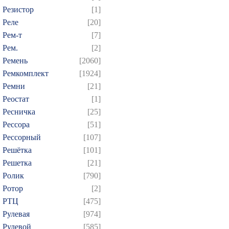
Резистор
[1]
Реле
[20]
Рем-т
[7]
Рем.
[2]
Ремень
[2060]
Ремкомплект
[1924]
Ремни
[21]
Реостат
[1]
Ресничка
[25]
Рессора
[51]
Рессорный
[107]
Решётка
[101]
Решетка
[21]
Ролик
[790]
Ротор
[2]
РТЦ
[475]
Рулевая
[974]
Рулевой
[585]