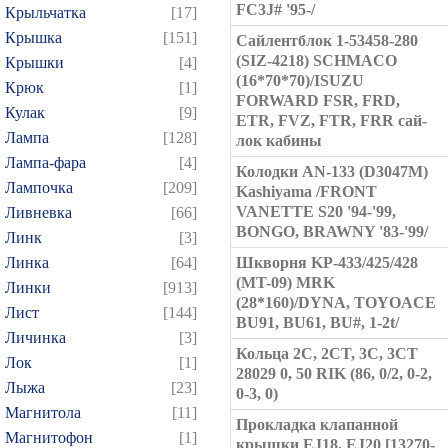
FC3J# '95-/
Крыльчатка
[17]
Крышка
[151]
Сайлентблок 1-53458-280
(SIZ-4218) SCHMACO
Крышки
[4]
(16*70*70)/ISUZU
Крюк
[1]
FORWARD FSR, FRD,
Кулак
[9]
ETR, FVZ, FTR, FRR сай-
Лампа
[128]
лок кабины
Лампа-фара
[4]
Колодки AN-133 (D3047M)
Лампочка
[209]
Kashiyama /FRONT
VANETTE S20 '94-'99,
Ливневка
[66]
BONGO, BRAWNY '83-'99/
Линк
[3]
Линка
[64]
Шкворня KP-433/425/428
(MT-09) MRK
Линки
[913]
(28*160)/DYNA, TOYOACE
Лист
[144]
BU91, BU61, BU#, 1-2t/
Личинка
[3]
Кольца 2C, 2CT, 3C, 3CT
Лок
[1]
28029 0, 50 RIK (86, 0/2, 0-2,
Лыжа
[23]
0-3, 0)
Магнитола
[11]
Прокладка клапанной
Магнитофон
[1]
крышки EJ18, EJ20 [13270-