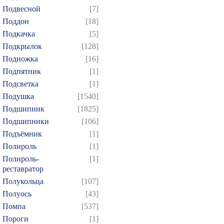
829
830
831
832
8
Подвесной
[7]
844
845
846
847
8
Поддон
[18]
Подкачка
[5]
859
860
861
862
8
Подкрылок
[128]
874
Подножка
[16]
Подпятник
[1]
Подсветка
[1]
Подушка
[1540]
Подшипник
[1825]
Подшипники
[106]
Подъёмник
[1]
Полироль
[1]
Полироль-
[1]
реставратор
Полукольца
[107]
Полуось
[43]
Помпа
[537]
Пороги
[1]