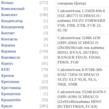
Кольцо
[272]
смещенн Центр)
Комплексный
[1]
Сайлентблок 1-53459-836-0
Комплект
[196]
(SIZ-4B177) SCHMACO /
кабины ISUZU FORWARD
Конденсатор
[1]
FSR, FDR, ETR, FVR 23-
Кондиционер
[2]
95-70/
Контакт
[3]
Сайлентблок 52406-1150
Контакты
[4]
(SHN-4204) SCHMACO
Корзина
[1]
(20x50x50)/сай-лок кабины
Корзины
[159]
HINO, DYNA, DUTRO,
Коромысло
[6]
RANGER FD1J#, FD16#,
FD8J#, FG8/
Корпус
[41]
КПП
[70]
Сайлентблок 8-97188-369-
0/SIZ-71054 SCHMACO
Крепеж
[4]
SUZU ELF NLR, NLS,
Крепление
[23]
NKR, NMR
Крестовина
[309]
Сайлентблок S5240-61470-S
Кронштеин
[1]
(SHN-4199) SCHMACO
Кронштейн
[59]
(22x91x46)/кабины HINO
Крыло
[285]
DUTRO FB4J#, FC4J#,