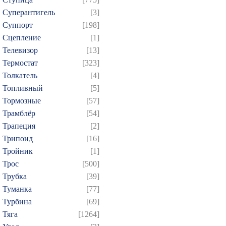
Суперантигель
[3]
Суппорт
[198]
Сцепление
[1]
Телевизор
[13]
Термостат
[323]
Толкатель
[4]
Топливный
[5]
Тормозные
[57]
Трамблёр
[54]
Трапеция
[2]
Трипоид
[16]
Тройник
[1]
Трос
[500]
Трубка
[39]
Туманка
[77]
Турбина
[69]
Тяга
[1264]