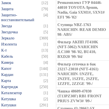
Ремкомплект ГУР 04446-
Замок
[12]
44010 TOYOTA /Ipsum,
Защита
[79]
Nadia, Gaia SXM1#, SXN1#
Защитно-
[4]
EFI '96-'02/
восстановительный
Ступица NBZ-1763
Звезда
[1]
NARICHIN /REAR DEMIO
Звездочка
[5]
98- ABS/
Зеркало
[369]
Фильтр АКПП JT410K
Изолента
[1]
(NFT-5062) NARICHIN
К-т
[13]
/LC100 '98-'02, BU410,
Кабель
[50]
BXD20 '99-'04/
Камера
[4]
Фильтр сеточка в бак
Капот
[144]
23217-23010 (NFT-4161)
NARICHIN /1NZFE,
Кардан
[131]
2NZFE, 1SZFE, 2SZFE,
Карта
[2]
1ZZFE, 2ZZGE '99-/
Картридж
[250]
Чашка 48609-47030
Катализатор
[1]
(T13PZ30F) RBI /FRONT
Катушка
[2]
PRIUS ZVW3# '09-/
Катушки
[291]
Ступица 43-28662-SX