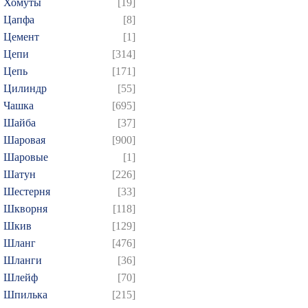
Хомуты
[19]
Цапфа
[8]
Цемент
[1]
Цепи
[314]
Цепь
[171]
Цилиндр
[55]
Чашка
[695]
Шайба
[37]
Шаровая
[900]
Шаровые
[1]
Шатун
[226]
Шестерня
[33]
Шкворня
[118]
Шкив
[129]
Шланг
[476]
Шланги
[36]
Шлейф
[70]
Шпилька
[215]