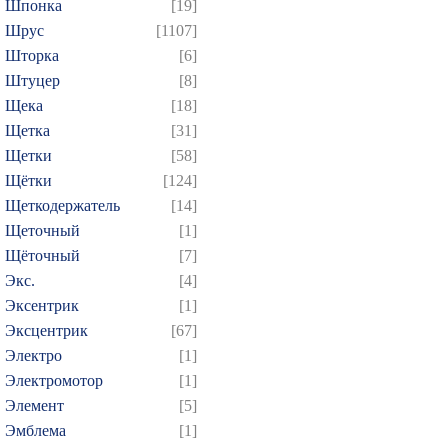
Шпонка
[19]
Шрус
[1107]
Шторка
[6]
Штуцер
[8]
Щека
[18]
Щетка
[31]
Щетки
[58]
Щётки
[124]
Щеткодержатель
[14]
Щеточный
[1]
Щёточный
[7]
Экс.
[4]
Эксентрик
[1]
Эксцентрик
[67]
Электро
[1]
Электромотор
[1]
Элемент
[5]
Эмблема
[1]