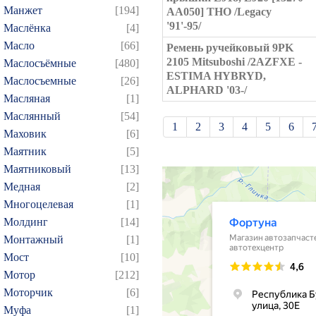
Манжет
[194]
AA050] THO /Legacy
'91'-95/
Маслёнка
[4]
Масло
[66]
Ремень ручейковый 9PK
2105 Mitsuboshi /2AZFXE -
Маслосъёмные
[480]
ESTIMA HYBRYD,
Маслосъемные
[26]
ALPHARD '03-/
Масляная
[1]
Маслянный
[54]
1
2
3
4
5
6
Маховик
[6]
21
22
23
24
25
Маятник
[5]
Маятниковый
[13]
39
40
41
42
43
Медная
[2]
57
58
59
60
61
Многоцелевая
[1]
75
76
77
78
79
Молдинг
[14]
93
94
95
96
97
Монтажный
[1]
109
110
111
112
1
Мост
[10]
Мотор
[212]
124
125
126
127
1
Моторчик
[6]
139
140
141
142
1
Муфа
[1]