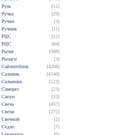
Руль
[12]
Ручка
[29]
Ручки
[3]
Ручник
[11]
РЦC
[12]
РЦС
[84]
Рычаг
[588]
Рычаги
[3]
Сайлентблок
[4208]
Сальник
[4340]
Сальники
[123]
Саморез
[23]
Сапун
[33]
Свеча
[457]
Свечи
[272]
Свечной
[2]
Седло
[7]
Сепаратор
[6]