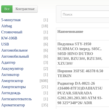
Все
Контрактные
5-минутная
[1]
Airbag
[18]
Наименование
Cтояночный
[1]
KW-106B
[0]
Подушка STY-1950
USB
[6]
SCHMACO /перед. S05C,
Автомобильное
[6]
S05D HINO DUTRO
Автомобильный
[6]
BU3##, BZU3##, RZU3##,
Адаптер
[3]
XZU3##/
Аккумулятор
[2]
Поршня 3SFSE 46378 0.50
Активатор
[1]
TEIKIN
Амортизатор
[608]
Радиатор DA-0021-26
Амортизаторы
[21]
/(16400-87F31)DAIHATSU
Антидождь
[1]
PUZAR.SHARADA
G202.201.203.303 ATM 93-
Антизапотеватель
[1]
98 325*348*26/ ADR
Ароматизатор
[35]