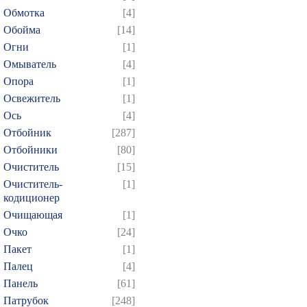
379
380
381
382
3
Обмотка
[4]
394
395
396
397
3
Обойма
[14]
409
410
411
412
4
Огни
[1]
Омыватель
[4]
424
425
426
427
4
Опора
[1]
439
440
441
442
4
Освежитель
[1]
454
455
456
457
4
Ось
[4]
469
470
471
472
4
Отбойник
[287]
484
485
486
487
4
Отбойники
[80]
Очиститель
[15]
499
500
501
502
5
Очиститель-
[1]
514
515
516
517
5
кодиционер
529
530
531
532
5
Очищающая
[1]
544
545
546
547
5
Очко
[24]
Пакет
[1]
559
560
561
562
5
Палец
[4]
574
575
576
577
5
Панель
[61]
589
590
591
592
5
Патрубок
[248]