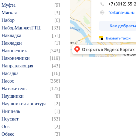
154
155
156
157
1
Муфта
[9]
169
170
171
172
1
Мягкая
[3]
184
185
186
187
1
Набор
[6]
НаборМанжетГТЦ
[33]
199
200
201
202
2
Накладка
[51]
214
215
216
217
2
Накладки
[1]
229
230
231
232
2
Наконечник
[743]
244
245
246
247
2
Наконечники
[119]
259
260
261
262
2
Направляющая
[43]
Насадка
[16]
274
275
276
277
2
Насос
[356]
289
290
291
292
2
Натяжитель
[125]
304
305
306
307
3
Наушники
[8]
319
320
321
322
3
Наушники-гарнитура
[2]
334
335
336
337
3
Ниппель
[1]
Ноускат
[53]
349
350
351
352
3
Оcь
[2]
364
365
366
367
3
Обвес
[3]