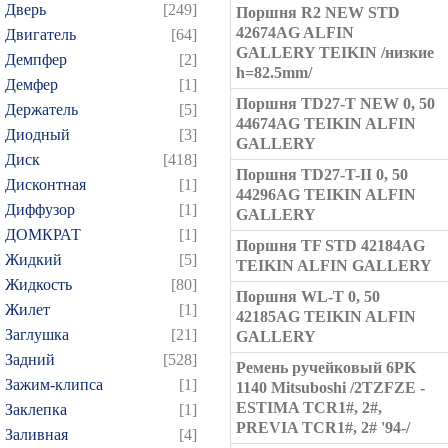
Дверь
[249]
Поршня R2 NEW STD
42674AG ALFIN
Двигатель
[64]
GALLERY TEIKIN /низкие
Демпфер
[2]
h=82.5mm/
Демфер
[1]
Поршня TD27-T NEW 0, 50
Держатель
[5]
44674AG TEIKIN ALFIN
Диодный
[3]
GALLERY
Диск
[418]
Поршня TD27-T-II 0, 50
Дисконтная
[1]
44296AG TEIKIN ALFIN
Диффузор
[1]
GALLERY
ДОМКРАТ
[1]
Поршня TF STD 42184AG
Жидкий
[5]
TEIKIN ALFIN GALLERY
Жидкость
[80]
Поршня WL-T 0, 50
Жилет
[1]
42185AG TEIKIN ALFIN
Заглушка
[21]
GALLERY
Задний
[528]
Ремень ручейковый 6PK
Зажим-клипса
[1]
1140 Mitsuboshi /2TZFZE -
ESTIMA TCR1#, 2#,
Заклепка
[1]
PREVIA TCR1#, 2# '94-/
Заливная
[4]