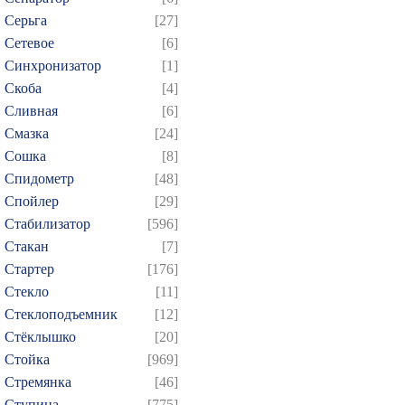
Серьга
[27]
Сетевое
[6]
Синхронизатор
[1]
Скоба
[4]
Сливная
[6]
Смазка
[24]
Сошка
[8]
Спидометр
[48]
Спойлер
[29]
Стабилизатор
[596]
Стакан
[7]
Стартер
[176]
Стекло
[11]
Стеклоподъемник
[12]
Стёклышко
[20]
Стойка
[969]
Стремянка
[46]
Ступица
[775]