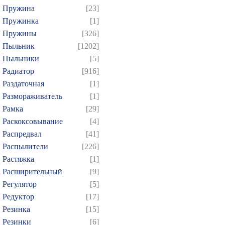
Пружина
[23]
Пружинка
[1]
Пружины
[326]
Пыльник
[1202]
Пыльники
[5]
Радиатор
[916]
Раздаточная
[1]
Размораживатель
[1]
Рамка
[29]
Раскоксовывание
[4]
Распредвал
[41]
Распылители
[226]
Растяжка
[1]
Расширительный
[9]
Регулятор
[5]
Редуктор
[17]
Резинка
[15]
Резинки
[6]