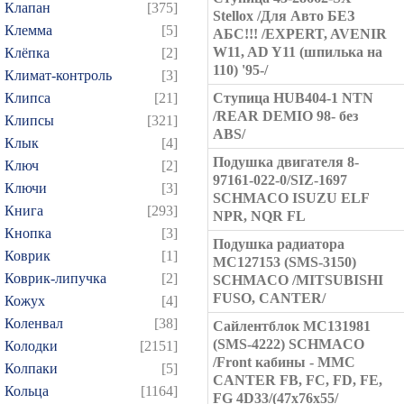
Клапан
[375]
Stellox /Для Авто БЕЗ
Клемма
[5]
АБС!!! /EXPERT, AVENIR
W11, AD Y11 (шпилька на
Клёпка
[2]
110) '95-/
Климат-контроль
[3]
Клипса
[21]
Ступица HUB404-1 NTN
/REAR DEMIO 98- без
Клипсы
[321]
ABS/
Клык
[4]
Подушка двигателя 8-
Ключ
[2]
97161-022-0/SIZ-1697
Ключи
[3]
SCHMACO ISUZU ELF
Книга
[293]
NPR, NQR FL
Кнопка
[3]
Подушка радиатора
Коврик
[1]
MC127153 (SMS-3150)
Коврик-липучка
[2]
SCHMACO /MITSUBISHI
FUSO, CANTER/
Кожух
[4]
Коленвал
[38]
Сайлентблок MC131981
(SMS-4222) SCHMACO
Колодки
[2151]
/Front кабины - MMC
Колпаки
[5]
CANTER FB, FC, FD, FE,
Кольца
[1164]
FG 4D33/(47x76x55/