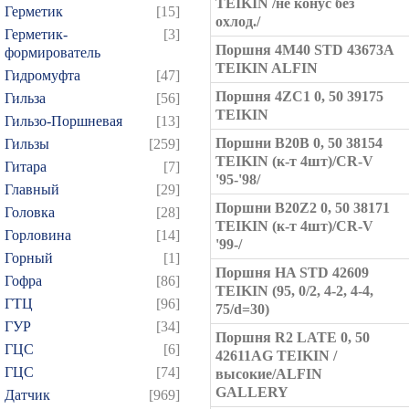
TEIKIN /не конус без
Герметик
[15]
охлод./
Герметик-
[3]
Поршня 4M40 STD 43673A
формирователь
TEIKIN ALFIN
Гидромуфта
[47]
Поршня 4ZC1 0, 50 39175
Гильза
[56]
TEIKIN
Гильзо-Поршневая
[13]
Поршни B20B 0, 50 38154
Гильзы
[259]
TEIKIN (к-т 4шт)/CR-V
Гитара
[7]
'95-'98/
Главный
[29]
Поршни B20Z2 0, 50 38171
Головка
[28]
TEIKIN (к-т 4шт)/CR-V
Горловина
[14]
'99-/
Горный
[1]
Поршня HA STD 42609
Гофра
[86]
TEIKIN (95, 0/2, 4-2, 4-4,
ГТЦ
[96]
75/d=30)
ГУР
[34]
Поршня R2 LATE 0, 50
ГЦC
[6]
42611AG TEIKIN /
ГЦС
[74]
высокие/ALFIN
GALLERY
Датчик
[969]