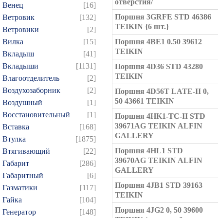
отверстия/
Венец
[16]
Поршня 3GRFE STD 46386
Ветровик
[132]
TEIKIN {6 шт.}
Ветровики
[2]
Вилка
[15]
Поршня 4BE1 0.50 39612
TEIKIN
Вкладыш
[41]
Вкладыши
[1131]
Поршня 4D36 STD 43280
TEIKIN
Влагоотделитель
[2]
Воздухозаборник
[2]
Поршня 4D56T LATE-II 0,
50 43661 TEIKIN
Воздушный
[1]
Восстановительный
[1]
Поршня 4HK1-TC-II STD
39671AG TEIKIN ALFIN
Вставка
[168]
GALLERY
Втулка
[1875]
Поршня 4HL1 STD
Втягивающий
[22]
39670AG TEIKIN ALFIN
Габарит
[286]
GALLERY
Габаритный
[6]
Поршня 4JB1 STD 39163
Газматики
[117]
TEIKIN
Гайка
[104]
Поршня 4JG2 0, 50 39600
Генератор
[148]