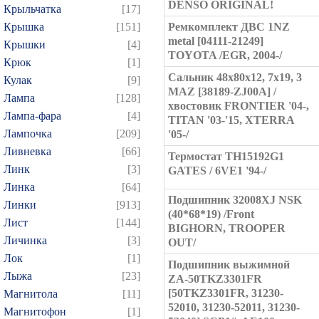
DENSO ORIGINAL!
Крыльчатка
[17]
Крышка
[151]
Ремкомплект ДВС 1NZ
metal [04111-21249]
Крышки
[4]
TOYOTA /EGR, 2004-/
Крюк
[1]
Сальник 48x80x12, 7x19, 3
Кулак
[9]
MAZ [38189-ZJ00A] /
Лампа
[128]
хвостовик FRONTIER '04-,
Лампа-фара
[4]
TITAN '03-'15, XTERRA
Лампочка
[209]
'05-/
Ливневка
[66]
Термостат TH15192G1
Линк
[3]
GATES / 6VE1 '94-/
Линка
[64]
Подшипник 32008XJ NSK
Линки
[913]
(40*68*19) /Front
Лист
[144]
BIGHORN, TROOPER
Личинка
[3]
OUT/
Лок
[1]
Подшипник выжимной
Лыжа
[23]
ZA-50TKZ3301FR
[50TKZ3301FR, 31230-
Магнитола
[11]
52010, 31230-52011, 31230-
Магнитофон
[1]