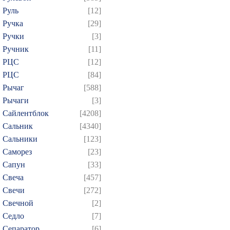
Руль
[12]
Ручка
[29]
Ручки
[3]
Ручник
[11]
РЦC
[12]
РЦС
[84]
Рычаг
[588]
Рычаги
[3]
Сайлентблок
[4208]
Сальник
[4340]
Сальники
[123]
Саморез
[23]
Сапун
[33]
Свеча
[457]
Свечи
[272]
Свечной
[2]
Седло
[7]
Сепаратор
[6]