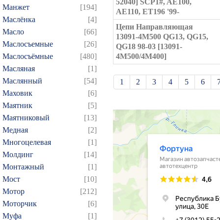
52040] SCP1#, AE100,
Манжет
[194]
AE110, ET196 '99-
Маслёнка
[4]
Цепи Направляющая
Масло
[66]
13091-4M500 QG13, QG15,
Маслосъемные
[26]
QG18 98-03 [13091-
Маслосъёмные
[480]
4M500/4M400]
Масляная
[1]
Маслянный
[54]
1
2
3
4
5
6
Маховик
[6]
21
22
23
24
25
Маятник
[5]
39
40
41
42
43
Маятниковый
[13]
57
58
59
60
61
Медная
[2]
75
76
77
78
79
Многоцелевая
[1]
Молдинг
[14]
93
94
95
96
97
Монтажный
[1]
109
110
111
112
1
Мост
[10]
124
125
126
127
1
Мотор
[212]
139
140
141
142
1
Моторчик
[6]
154
155
156
157
1
Муфа
[1]