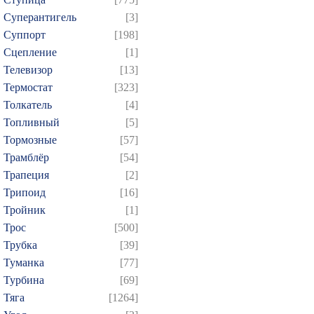
Суперантигель
[3]
Суппорт
[198]
Сцепление
[1]
Телевизор
[13]
Термостат
[323]
Толкатель
[4]
Топливный
[5]
Тормозные
[57]
Трамблёр
[54]
Трапеция
[2]
Трипоид
[16]
Тройник
[1]
Трос
[500]
Трубка
[39]
Туманка
[77]
Турбина
[69]
Тяга
[1264]