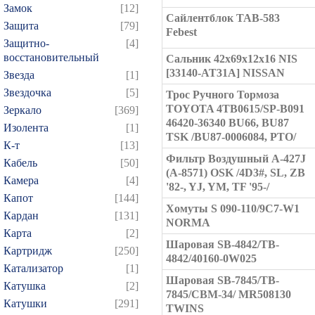
Замок
[12]
Сайлентблок TAB-583
Защита
[79]
Febest
Защитно-
[4]
восстановительный
Сальник 42x69x12x16 NIS
[33140-AT31A] NISSAN
Звезда
[1]
Звездочка
[5]
Трос Ручного Тормоза
TOYOTA 4TB0615/SP-B091
Зеркало
[369]
46420-36340 BU66, BU87
Изолента
[1]
TSK /BU87-0006084, PTO/
К-т
[13]
Фильтр Воздушный A-427J
Кабель
[50]
(A-8571) OSK /4D3#, SL, ZB
Камера
[4]
'82-, YJ, YM, TF '95-/
Капот
[144]
Хомуты S 090-110/9C7-W1
Кардан
[131]
NORMA
Карта
[2]
Шаровая SB-4842/TB-
Картридж
[250]
4842/40160-0W025
Катализатор
[1]
Шаровая SB-7845/TB-
Катушка
[2]
7845/CBM-34/ MR508130
Катушки
[291]
TWINS