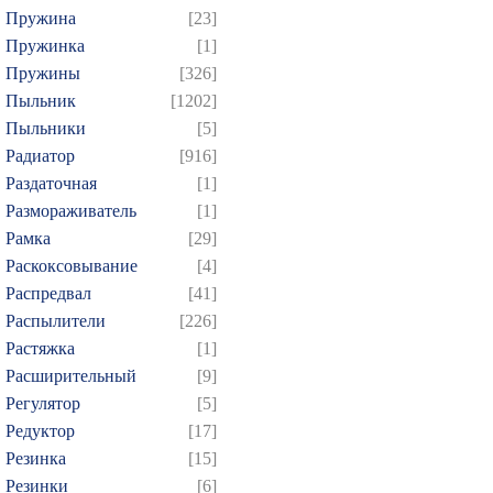
Пружина
[23]
Пружинка
[1]
Пружины
[326]
Пыльник
[1202]
Пыльники
[5]
Радиатор
[916]
Раздаточная
[1]
Размораживатель
[1]
Рамка
[29]
Раскоксовывание
[4]
Распредвал
[41]
Распылители
[226]
Растяжка
[1]
Расширительный
[9]
Регулятор
[5]
Редуктор
[17]
Резинка
[15]
Резинки
[6]