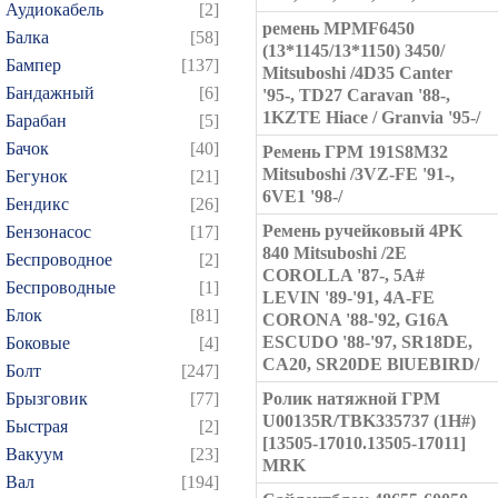
Аудиокабель
[2]
ремень MPMF6450
Балка
[58]
(13*1145/13*1150) 3450/
Бампер
[137]
Mitsuboshi /4D35 Canter
Бандажный
[6]
'95-, TD27 Caravan '88-,
1KZTE Hiace / Granvia '95-/
Барабан
[5]
Бачок
[40]
Ремень ГРМ 191S8M32
Mitsuboshi /3VZ-FE '91-,
Бегунок
[21]
6VE1 '98-/
Бендикс
[26]
Ремень ручейковый 4PK
Бензонасос
[17]
840 Mitsuboshi /2E
Беспроводное
[2]
COROLLA '87-, 5A#
Беспроводные
[1]
LEVIN '89-'91, 4A-FE
Блок
[81]
CORONA '88-'92, G16A
ESCUDO '88-'97, SR18DE,
Боковые
[4]
CA20, SR20DE BlUEBIRD/
Болт
[247]
Брызговик
[77]
Ролик натяжной ГРМ
U00135R/TBK335737 (1H#)
Быстрая
[2]
[13505-17010.13505-17011]
Вакуум
[23]
MRK
Вал
[194]