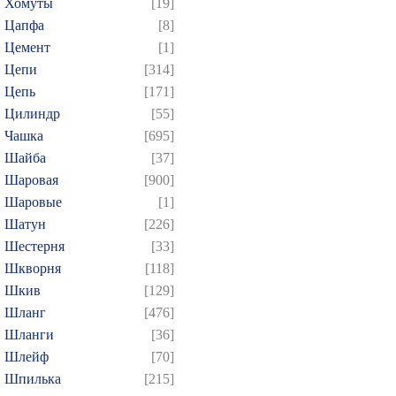
Хомуты
[19]
Цапфа
[8]
Цемент
[1]
Цепи
[314]
Цепь
[171]
Цилиндр
[55]
Чашка
[695]
Шайба
[37]
Шаровая
[900]
Шаровые
[1]
Шатун
[226]
Шестерня
[33]
Шкворня
[118]
Шкив
[129]
Шланг
[476]
Шланги
[36]
Шлейф
[70]
Шпилька
[215]