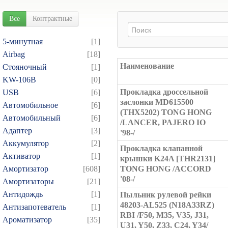
Все
Контрактные
5-минутная
[1]
Airbag
[18]
Наименование
Cтояночный
[1]
KW-106B
[0]
Прокладка дроссельной
USB
[6]
заслонки MD615500
Автомобильное
[6]
(THX5202) TONG HONG
Автомобильный
[6]
/LANCER, PAJERO IO
Адаптер
[3]
'98-/
Аккумулятор
[2]
Прокладка клапанной
Активатор
[1]
крышки K24A [THR2131]
Амортизатор
[608]
TONG HONG /ACCORD
'08-/
Амортизаторы
[21]
Антидождь
[1]
Пыльник рулевой рейки
48203-AL525 (N18A33RZ)
Антизапотеватель
[1]
RBI /F50, M35, V35, J31,
Ароматизатор
[35]
U31, Y50, Z33, C24, Y34/