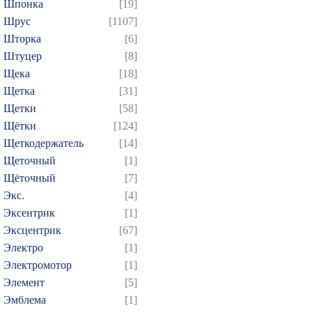
Шпонка
[19]
Шрус
[1107]
Шторка
[6]
Штуцер
[8]
Щека
[18]
Щетка
[31]
Щетки
[58]
Щётки
[124]
Щеткодержатель
[14]
Щеточный
[1]
Щёточный
[7]
Экс.
[4]
Эксентрик
[1]
Эксцентрик
[67]
Электро
[1]
Электромотор
[1]
Элемент
[5]
Эмблема
[1]