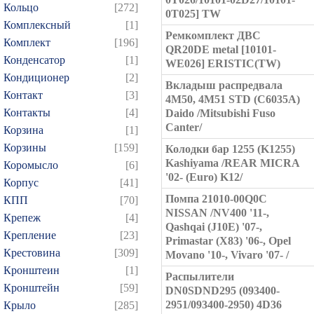
Кольцо
[272]
0T025] TW
Комплексный
[1]
Ремкомплект ДВС
Комплект
[196]
QR20DE metal [10101-
Конденсатор
[1]
WE026] ERISTIC(TW)
Кондиционер
[2]
Вкладыш распредвала
Контакт
[3]
4M50, 4M51 STD (C6035A)
Контакты
[4]
Daido /Mitsubishi Fuso
Canter/
Корзина
[1]
Корзины
[159]
Колодки бар 1255 (K1255)
Kashiyama /REAR MICRA
Коромысло
[6]
'02- (Euro) K12/
Корпус
[41]
Помпа 21010-00Q0C
КПП
[70]
NISSAN /NV400 '11-,
Крепеж
[4]
Qashqai (J10E) '07-,
Крепление
[23]
Primastar (X83) '06-, Opel
Крестовина
[309]
Movano '10-, Vivaro '07- /
Кронштеин
[1]
Распылители
Кронштейн
[59]
DN0SDND295 (093400-
2951/093400-2950) 4D36
Крыло
[285]