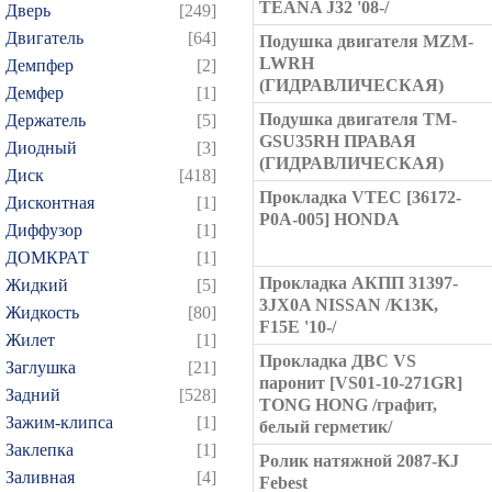
TEANA J32 '08-/
Дверь
[249]
Двигатель
[64]
Подушка двигателя MZM-
LWRH
Демпфер
[2]
(ГИДРАВЛИЧЕСКАЯ)
Демфер
[1]
Подушка двигателя TM-
Держатель
[5]
GSU35RH ПРАВАЯ
Диодный
[3]
(ГИДРАВЛИЧЕСКАЯ)
Диск
[418]
Прокладка VTEC [36172-
Дисконтная
[1]
P0A-005] HONDA
Диффузор
[1]
ДОМКРАТ
[1]
Прокладка АКПП 31397-
Жидкий
[5]
3JX0A NISSAN /K13K,
Жидкость
[80]
F15E '10-/
Жилет
[1]
Прокладка ДВС VS
Заглушка
[21]
паронит [VS01-10-271GR]
Задний
[528]
TONG HONG /графит,
Зажим-клипса
[1]
белый герметик/
Заклепка
[1]
Ролик натяжной 2087-KJ
Заливная
[4]
Febest