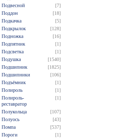
Подвесной
[7]
844
845
846
847
8
Поддон
[18]
859
860
861
862
8
Подкачка
[5]
874
875
Подкрылок
[128]
Подножка
[16]
Подпятник
[1]
Подсветка
[1]
Подушка
[1540]
Подшипник
[1825]
Подшипники
[106]
Подъёмник
[1]
Полироль
[1]
Полироль-
[1]
реставратор
Полукольца
[107]
Полуось
[43]
Помпа
[537]
Пороги
[1]