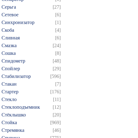
Серьга
[27]
Сетевое
[6]
Синхронизатор
[1]
Скоба
[4]
Сливная
[6]
Смазка
[24]
Сошка
[8]
Спидометр
[48]
Спойлер
[29]
Стабилизатор
[596]
Стакан
[7]
Стартер
[176]
Стекло
[11]
Стеклоподъемник
[12]
Стёклышко
[20]
Стойка
[969]
Стремянка
[46]
Ступица
[775]