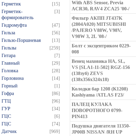
With ABS Sensor, Previa
Герметик
[15]
ACR30, RAV4 ZCA25 '00-/
Герметик-
[3]
формирователь
Фильтр АКПП JT437K
(2804A020) MITSUBISHI
Гидромуфта
[47]
/PAJERO V88W, V98V,
Гильза
[56]
V98W 3, 2L '08-/
Гильзо-Поршневая
[13]
Болт с эксцентриком 0229-
Гильзы
[259]
008
Гитара
[7]
Венец маховика HA, SL,
Главный
[29]
VS [SLA1-11-502] RGZ-156
Головка
[28]
(138зуб) ZEVS
Горловина
[14]
(138x356x324x18)
Горный
[1]
Колодки бар 1208 (K1208)
Гофра
[86]
Kashiyama /ATLAS F23/
ГТЦ
[96]
ПАЛЕЦ КУЛАКА
ГУР
[34]
ПОВОРОТНОГО 0799-
ГЦC
[6]
PIN413
ГЦС
[74]
Подушка двигателя 11350-
Датчик
[969]
JP00B NISSAN /RH UP