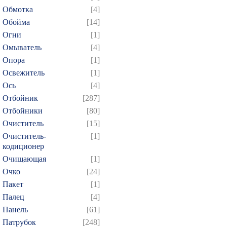
Обмотка
[4]
394
395
396
397
3
Обойма
[14]
409
410
411
412
4
Огни
[1]
424
425
426
427
4
Омыватель
[4]
439
440
441
442
4
Опора
[1]
454
455
456
457
4
Освежитель
[1]
Ось
[4]
469
470
471
472
4
Отбойник
[287]
484
485
486
487
4
Отбойники
[80]
499
500
501
502
5
Очиститель
[15]
514
515
516
517
5
Очиститель-
[1]
кодиционер
529
530
531
532
5
Очищающая
[1]
544
545
546
547
5
Очко
[24]
559
560
561
562
5
Пакет
[1]
574
575
576
577
5
Палец
[4]
589
590
591
592
5
Панель
[61]
Патрубок
[248]
604
605
606
607
6