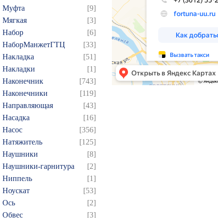
Муфта
[9]
169
170
171
172
1
Мягкая
[3]
184
185
186
187
1
Набор
[6]
199
200
201
202
2
НаборМанжетГТЦ
[33]
214
215
216
217
2
Накладка
[51]
229
230
231
232
2
Накладки
[1]
Наконечник
[743]
244
245
246
247
2
Наконечники
[119]
259
260
261
262
2
Направляющая
[43]
274
275
276
277
2
Насадка
[16]
289
290
291
292
2
Насос
[356]
304
305
306
307
3
Натяжитель
[125]
Наушники
[8]
319
320
321
322
3
Наушники-гарнитура
[2]
334
335
336
337
3
Ниппель
[1]
349
350
351
352
3
Ноускат
[53]
364
365
366
367
3
Оcь
[2]
379
380
381
382
3
Обвес
[3]