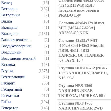
Сайлентблок 48655-60050
Венец
[16]
(T24GR15WB) RBI /
Ветровик
[132]
переднего ниж.рычага
Ветровики
[2]
PRADO 150/
Вилка
[15]
Сальник 40x64x12x18 met
Вкладыш
[41]
MIT [M074-27-623A]
AD2398-G0 NOK
Вкладыши
[1131]
Влагоотделитель
[2]
Сальник 42x55x7 MIT
[1052A809] F4263 Musashi
Воздухозаборник
[2]
/4B10, 4B11, 4B12 -
Воздушный
[1]
LANCER, OUTLANDER
Восстановительный
[1]
'07-, ASX '10-/
Вставка
[168]
Ступица HUB145-12 (NBN-
Втулка
[1875]
1559) NARICHIN /Rear P11,
Втягивающий
[22]
N16 '99-/
Габарит
[286]
Ступица NBS-1560
Габаритный
[6]
NARICHIN /REAR
Газматики
[117]
TRIBECA, IMPREZA 06-/
Гайка
[104]
Ступица NBT-1768
Генератор
[148]
NARICHIN /REAR 2WD