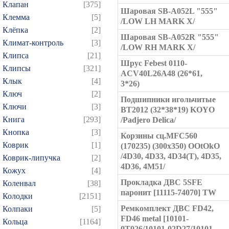
Клапан
[375]
Шаровая SB-A052L "555"
Клемма
[5]
/LOW LH MARK X/
Клёпка
[2]
Шаровая SB-A052R "555"
Климат-контроль
[3]
/LOW RH MARK X/
Клипса
[21]
Шрус Febest 0110-
Клипсы
[321]
ACV40L26A48 (26*61,
Клык
[4]
3*26)
Ключ
[2]
Подшипники игольчитые
Ключи
[3]
BT2012 (32*38*19) KOYO
Книга
[293]
/Padjero Delica/
Кнопка
[3]
Корзины сц.MFC560
Коврик
[1]
(170235) (300x350) OOtOkO
/4D30, 4D33, 4D34(T), 4D35,
Коврик-липучка
[2]
4D36, 4M51/
Кожух
[4]
Прокладка ДВС 5SFE
Коленвал
[38]
паронит [11115-74070] TW
Колодки
[2151]
Ремкомплект ДВС FD42,
Колпаки
[5]
FD46 metal [10101-
Кольца
[1164]
0T026/10101-02D27/10101-