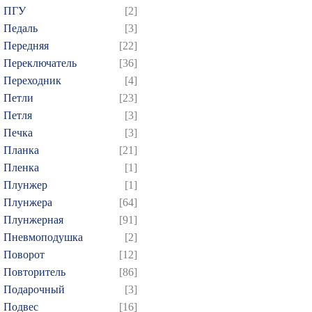
ПГУ
[2]
619
620
621
622
6
Педаль
[3]
634
635
636
637
6
Передняя
[22]
649
650
651
652
6
Переключатель
[36]
664
665
666
667
6
Переходник
[4]
Петли
[23]
679
680
681
682
6
Петля
[3]
694
695
696
697
6
Печка
[3]
709
710
711
712
7
Планка
[21]
724
725
726
727
7
Пленка
[1]
739
740
741
742
7
Плунжер
[1]
Плунжера
[64]
754
755
756
757
7
Плунжерная
[91]
769
770
771
772
7
Пневмоподушка
[2]
784
785
786
787
7
Поворот
[12]
799
800
801
802
8
Повторитель
[86]
814
815
816
817
8
Подарочный
[3]
Подвес
[16]
829
830
831
832
8