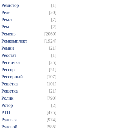
Резистор
[1]
Реле
[20]
Рем-т
[7]
Рем.
[2]
Ремень
[2060]
Ремкомплект
[1924]
Ремни
[21]
Реостат
[1]
Ресничка
[25]
Рессора
[51]
Рессорный
[107]
Решётка
[101]
Решетка
[21]
Ролик
[790]
Ротор
[2]
РТЦ
[475]
Рулевая
[974]
Рулевой
[585]