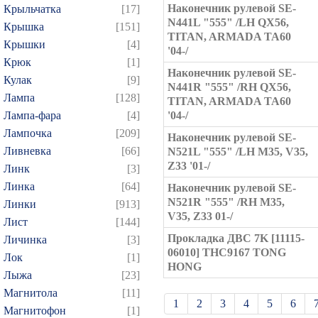
Наконечник рулевой SE-
Крыльчатка
[17]
N441L "555" /LH QX56,
Крышка
[151]
TITAN, ARMADA TA60
Крышки
[4]
'04-/
Крюк
[1]
Наконечник рулевой SE-
Кулак
[9]
N441R "555" /RH QX56,
Лампа
[128]
TITAN, ARMADA TA60
Лампа-фара
[4]
'04-/
Лампочка
[209]
Наконечник рулевой SE-
Ливневка
[66]
N521L "555" /LH M35, V35,
Z33 '01-/
Линк
[3]
Линка
[64]
Наконечник рулевой SE-
N521R "555" /RH M35,
Линки
[913]
V35, Z33 01-/
Лист
[144]
Прокладка ДВС 7K [11115-
Личинка
[3]
06010] THC9167 TONG
Лок
[1]
HONG
Лыжа
[23]
Магнитола
[11]
1
2
3
4
5
6
Магнитофон
[1]