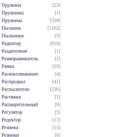
Пружина
[23]
Пружинка
[1]
Пружины
[326]
Пыльник
[1202]
Пыльники
[5]
Радиатор
[916]
Раздаточная
[1]
Размораживатель
[1]
Рамка
[29]
Раскоксовывание
[4]
Распредвал
[41]
Распылители
[226]
Растяжка
[1]
Расширительный
[9]
Регулятор
[5]
Редуктор
[17]
Резинка
[15]
Резинки
[6]