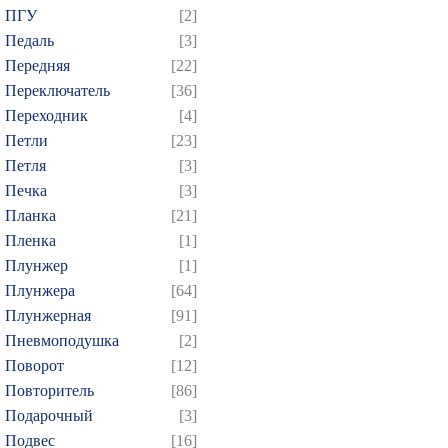
ПГУ
[2]
709
710
711
712
7
Педаль
[3]
724
725
726
727
7
Передняя
[22]
739
740
741
742
7
Переключатель
[36]
754
755
756
757
7
Переходник
[4]
769
770
771
772
7
Петли
[23]
Петля
[3]
784
785
786
787
7
Печка
[3]
799
800
801
802
8
Планка
[21]
814
815
816
817
8
Пленка
[1]
829
830
831
832
8
Плунжер
[1]
844
845
846
847
8
Плунжера
[64]
Плунжерная
[91]
859
860
861
862
8
Пневмоподушка
[2]
874
875
Поворот
[12]
Повторитель
[86]
Подарочный
[3]
Подвес
[16]