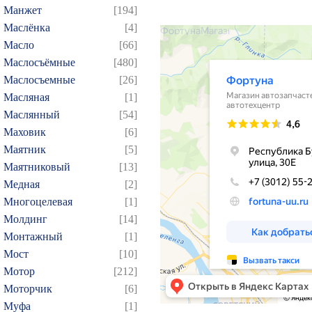
21
22
23
24
25
Манжет
[194]
Маслёнка
[4]
39
40
41
42
43
Масло
[66]
57
58
59
60
61
Маслосъёмные
[480]
75
76
77
78
79
Маслосъемные
[26]
93
94
95
96
97
Масляная
[1]
109
110
111
112
1
Маслянный
[54]
Маховик
[6]
124
125
126
127
1
Маятник
[5]
139
140
141
142
1
Маятниковый
[13]
154
155
156
157
1
Медная
[2]
169
170
171
172
1
Многоцелевая
[1]
184
185
186
187
1
Молдинг
[14]
Монтажный
[1]
199
200
201
202
2
Мост
[10]
214
215
216
217
2
Мотор
[212]
229
230
231
232
2
Моторчик
[6]
244
245
246
247
2
Муфа
[1]