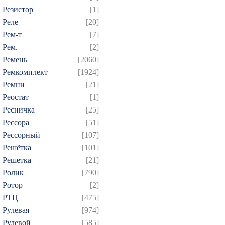
Резистор
[1]
Реле
[20]
Рем-т
[7]
Рем.
[2]
Ремень
[2060]
Ремкомплект
[1924]
Ремни
[21]
Реостат
[1]
Ресничка
[25]
Рессора
[51]
Рессорный
[107]
Решётка
[101]
Решетка
[21]
Ролик
[790]
Ротор
[2]
РТЦ
[475]
Рулевая
[974]
Рулевой
[585]