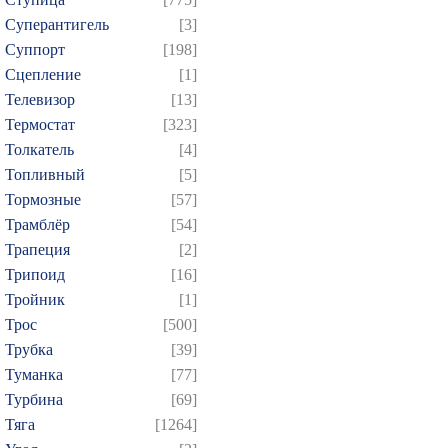
Суперантигель
[3]
Суппорт
[198]
Сцепление
[1]
Телевизор
[13]
Термостат
[323]
Толкатель
[4]
Топливный
[5]
Тормозные
[57]
Трамблёр
[54]
Трапеция
[2]
Трипоид
[16]
Тройник
[1]
Трос
[500]
Трубка
[39]
Туманка
[77]
Турбина
[69]
Тяга
[1264]