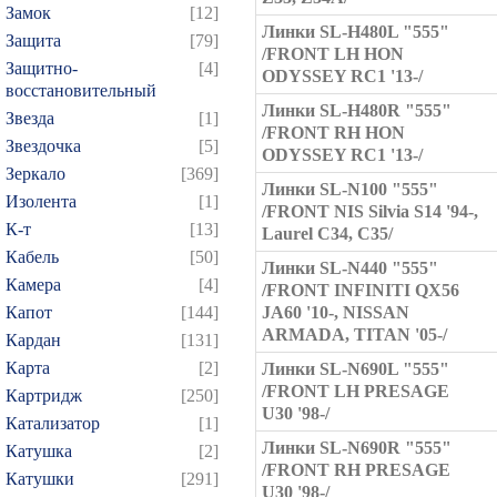
Замок
[12]
Линки SL-H480L "555"
Защита
[79]
/FRONT LH HON
Защитно-
[4]
ODYSSEY RC1 '13-/
восстановительный
Линки SL-H480R "555"
Звезда
[1]
/FRONT RH HON
Звездочка
[5]
ODYSSEY RC1 '13-/
Зеркало
[369]
Линки SL-N100 "555"
Изолента
[1]
/FRONT NIS Silvia S14 '94-,
К-т
[13]
Laurel C34, C35/
Кабель
[50]
Линки SL-N440 "555"
Камера
[4]
/FRONT INFINITI QX56
Капот
[144]
JA60 '10-, NISSAN
ARMADA, TITAN '05-/
Кардан
[131]
Карта
[2]
Линки SL-N690L "555"
/FRONT LH PRESAGE
Картридж
[250]
U30 '98-/
Катализатор
[1]
Линки SL-N690R "555"
Катушка
[2]
/FRONT RH PRESAGE
Катушки
[291]
U30 '98-/