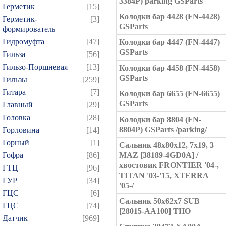
3384P) parking GSParts
Герметик
[15]
Колодки бар 4428 (FN-4428)
Герметик-
[3]
GSParts
формирователь
Гидромуфта
[47]
Колодки бар 4447 (FN-4447)
GSParts
Гильза
[56]
Гильзо-Поршневая
[13]
Колодки бар 4458 (FN-4458)
GSParts
Гильзы
[259]
Гитара
[7]
Колодки бар 6655 (FN-6655)
GSParts
Главный
[29]
Головка
[28]
Колодки бар 8804 (FN-
8804P) GSParts /parking/
Горловина
[14]
Горный
[1]
Сальник 48x80x12, 7x19, 3
Гофра
[86]
MAZ [38189-4GD0A] /
хвостовик FRONTIER '04-,
ГТЦ
[96]
TITAN '03-'15, XTERRA
ГУР
[34]
'05-/
ГЦC
[6]
Сальник 50x62x7 SUB
ГЦС
[74]
[28015-AA100] THO
Датчик
[969]