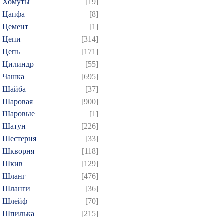
Хомуты
[19]
Цапфа
[8]
Цемент
[1]
Цепи
[314]
Цепь
[171]
Цилиндр
[55]
Чашка
[695]
Шайба
[37]
Шаровая
[900]
Шаровые
[1]
Шатун
[226]
Шестерня
[33]
Шкворня
[118]
Шкив
[129]
Шланг
[476]
Шланги
[36]
Шлейф
[70]
Шпилька
[215]