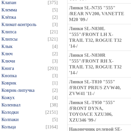
Клапан
[375]
Линки SL-N735 "555"
Клемма
[5]
/REAR NV200, VANETTE
Клёпка
[2]
M20 '09-/
Климат-контроль
[3]
Линки SL-N830L
Клипса
[21]
"555"/FRONT LH X-
Клипсы
[321]
TRAIL T32, ROGUE T32
'14-/
Клык
[4]
Ключ
[2]
Линки SL-N830R
Ключи
[3]
"555"/FRONT RH X-
TRAIL T32, ROGUE T32
Книга
[293]
'14-/
Кнопка
[3]
Линки SL-T810 "555"
Коврик
[1]
/FRONT PRIUS ZVW40,
Коврик-липучка
[2]
ZVW41 '11-/
Кожух
[4]
Линки SL-T950 "555"
Коленвал
[38]
/FRONT DYNA,
Колодки
[2151]
TOYOACE XZU306,
Колпаки
[5]
XZU346 '99-/
Кольца
[1164]
Наконечник рулевой SE-