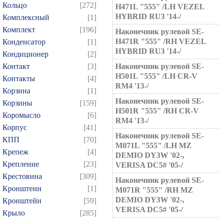
Кольцо
[272]
H471L "555" /LH VEZEL
HYBRID RU3 '14-/
Комплексный
[1]
Комплект
[196]
Наконечник рулевой SE-
H471R "555" /RH VEZEL
Конденсатор
[1]
HYBRID RU3 '14-/
Кондиционер
[2]
Контакт
[3]
Наконечник рулевой SE-
H501L "555" /LH CR-V
Контакты
[4]
RM4 '13-/
Корзина
[1]
Наконечник рулевой SE-
Корзины
[159]
H501R "555" /RH CR-V
Коромысло
[6]
RM4 '13-/
Корпус
[41]
Наконечник рулевой SE-
КПП
[70]
M071L "555" /LH MZ
Крепеж
[4]
DEMIO DY3W '02-,
Крепление
[23]
VERISA DC5# '05-/
Крестовина
[309]
Наконечник рулевой SE-
Кронштеин
[1]
M071R "555" /RH MZ
DEMIO DY3W '02-,
Кронштейн
[59]
VERISA DC5# '05-/
Крыло
[285]