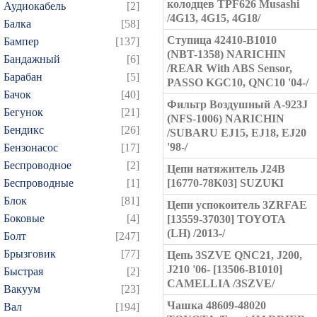
колодцев TPF626 Musashi
Аудиокабель
[2]
/4G13, 4G15, 4G18/
Балка
[58]
Ступица 42410-B1010
Бампер
[137]
(NBT-1358) NARICHIN
Бандажный
[6]
/REAR With ABS Sensor,
Барабан
[5]
PASSO KGC10, QNC10 '04-/
Бачок
[40]
Фильтр Воздушный A-923J
Бегунок
[21]
(NFS-1006) NARICHIN
Бендикс
[26]
/SUBARU EJ15, EJ18, EJ20
'98-/
Бензонасос
[17]
Беспроводное
[2]
Цепи натяжитель J24B
Беспроводные
[1]
[16770-78K03] SUZUKI
Блок
[81]
Цепи успокоитель 3ZRFAE
Боковые
[4]
[13559-37030] TOYOTA
(LH) /2013-/
Болт
[247]
Брызговик
[77]
Цепь 3SZVE QNC21, J200,
J210 '06- [13506-B1010]
Быстрая
[2]
CAMELLIA /3SZVE/
Вакуум
[23]
Чашка 48609-48020
Вал
[194]