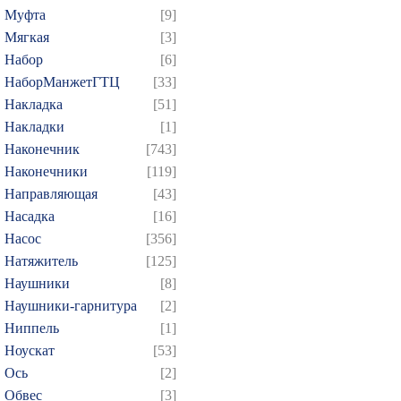
259
260
261
262
2
Муфта
[9]
Мягкая
[3]
274
275
276
277
2
Набор
[6]
289
290
291
292
2
НаборМанжетГТЦ
[33]
304
305
306
307
3
Накладка
[51]
319
320
321
322
3
Накладки
[1]
334
335
336
337
3
Наконечник
[743]
Наконечники
[119]
349
350
351
352
3
Направляющая
[43]
364
365
366
367
3
Насадка
[16]
379
380
381
382
3
Насос
[356]
394
395
396
397
3
Натяжитель
[125]
409
410
411
412
4
Наушники
[8]
Наушники-гарнитура
[2]
424
425
426
427
4
Ниппель
[1]
439
440
441
442
4
Ноускат
[53]
454
455
456
457
4
Оcь
[2]
469
470
471
472
4
Обвес
[3]