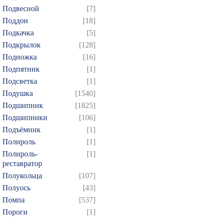
Подвесной
[7]
Поддон
[18]
Подкачка
[5]
Подкрылок
[128]
Подножка
[16]
Подпятник
[1]
Подсветка
[1]
Подушка
[1540]
Подшипник
[1825]
Подшипники
[106]
Подъёмник
[1]
Полироль
[1]
Полироль-
[1]
реставратор
Полукольца
[107]
Полуось
[43]
Помпа
[537]
Пороги
[1]