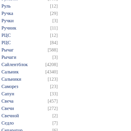
Руль
[12]
Ручка
[29]
Ручки
[3]
Ручник
[11]
РЦC
[12]
РЦС
[84]
Рычаг
[588]
Рычаги
[3]
Сайлентблок
[4208]
Сальник
[4340]
Сальники
[123]
Саморез
[23]
Сапун
[33]
Свеча
[457]
Свечи
[272]
Свечной
[2]
Седло
[7]
Сепаратор
[6]