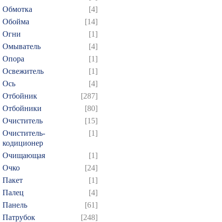
484
485
486
487
4
Обмотка
[4]
Обойма
[14]
499
500
501
502
5
Огни
[1]
514
515
516
517
5
Омыватель
[4]
529
530
531
532
5
Опора
[1]
544
545
546
547
5
Освежитель
[1]
559
560
561
562
5
Ось
[4]
Отбойник
[287]
574
575
576
577
5
Отбойники
[80]
589
590
591
592
5
Очиститель
[15]
604
605
606
607
6
Очиститель-
[1]
619
620
621
622
6
кодиционер
Очищающая
[1]
634
635
636
637
6
Очко
[24]
649
650
651
652
6
Пакет
[1]
664
665
666
667
6
Палец
[4]
679
680
681
682
6
Панель
[61]
694
695
696
697
6
Патрубок
[248]