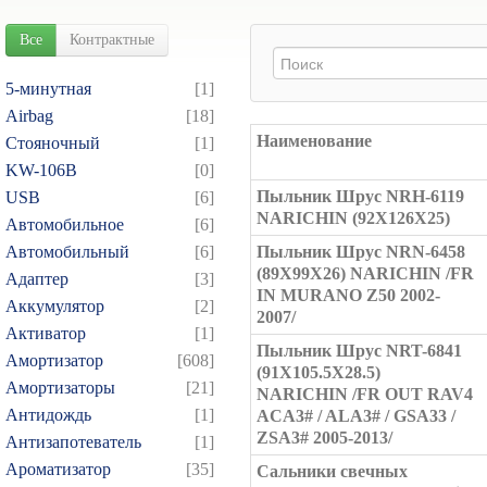
Все
Контрактные
5-минутная
[1]
Airbag
[18]
Наименование
Cтояночный
[1]
KW-106B
[0]
Пыльник Шрус NRH-6119
USB
[6]
NARICHIN (92X126X25)
Автомобильное
[6]
Автомобильный
[6]
Пыльник Шрус NRN-6458
(89X99X26) NARICHIN /FR
Адаптер
[3]
IN MURANO Z50 2002-
Аккумулятор
[2]
2007/
Активатор
[1]
Пыльник Шрус NRT-6841
Амортизатор
[608]
(91X105.5X28.5)
Амортизаторы
[21]
NARICHIN /FR OUT RAV4
Антидождь
[1]
ACA3# / ALA3# / GSA33 /
ZSA3# 2005-2013/
Антизапотеватель
[1]
Ароматизатор
[35]
Сальники свечных