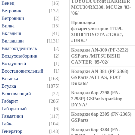
TOYOTA /Front HARRIER
Венец
[16]
MCU30/RX330, MCU2# '03-
Ветровик
[132]
'06/
Ветровики
[2]
Прокладка
Вилка
[15]
фазарегуляторов 11159-
Вкладыш
[41]
31010 TOYOTA /#GR##,
#UR##/
Вкладыши
[1131]
Влагоотделитель
[2]
Колодки AN-300 (PF-3222)
Воздухозаборник
[2]
GSParts /MITSUBISHI
CANTER '85-'02/
Воздушный
[1]
Восстановительный
[1]
Колодки AN-381 (PF-2368)
GSParts /ATLAS, FIAT
Вставка
[168]
Dukato/
Втулка
[1875]
Колодки бар 2298 (FN-
Втягивающий
[22]
2298P) GSParts /parking
Габарит
[286]
DYNA/
Габаритный
[6]
Колодки бар 2305 (FN-2305)
Газматики
[117]
GSParts
Гайка
[104]
Колодки бар 3384 (FN-
Генератор
[148]