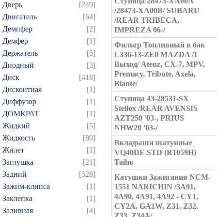
Ступица 28473-XA00A
Дверь
[249]
/28473-XA00B/ SUBARU
Двигатель
[64]
/REAR TRIBECA,
Демпфер
[2]
IMPREZA 06-/
Демфер
[1]
Фильтр Топливный в бак
Держатель
[5]
L336-13-ZE0 MAZDA /1
Выход/ Atenz, CX-7, MPV,
Диодный
[3]
Premacy, Tribute, Axela,
Диск
[418]
Biante/
Дисконтная
[1]
Ступица 43-28531-SX
Диффузор
[1]
Stellox /REAR AVENSIS
ДОМКРАТ
[1]
AZT250 '03-, PRIUS
Жидкий
[5]
NHW20 '03-/
Жидкость
[80]
Вкладыши шатунные
Жилет
[1]
VQ40DE STD (R1059H)
Заглушка
[21]
Taiho
Задний
[528]
Катушки Зажигания NCM-
Зажим-клипса
[1]
1551 NARICHIN /3A91,
4A90, 4A91, 4A92 - CY1,
Заклепка
[1]
CY2A, GA1W, Z31, Z32,
Заливная
[4]
Z33, Z34A/