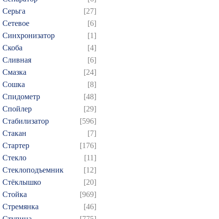
Серьга
[27]
Сетевое
[6]
Синхронизатор
[1]
Скоба
[4]
Сливная
[6]
Смазка
[24]
Сошка
[8]
Спидометр
[48]
Спойлер
[29]
Стабилизатор
[596]
Стакан
[7]
Стартер
[176]
Стекло
[11]
Стеклоподъемник
[12]
Стёклышко
[20]
Стойка
[969]
Стремянка
[46]
Ступица
[775]