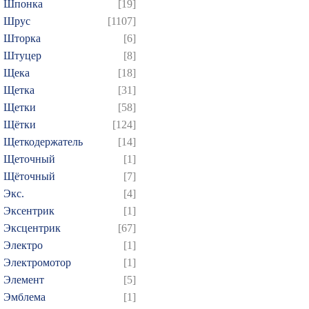
Шпонка
[19]
Шрус
[1107]
Шторка
[6]
Штуцер
[8]
Щека
[18]
Щетка
[31]
Щетки
[58]
Щётки
[124]
Щеткодержатель
[14]
Щеточный
[1]
Щёточный
[7]
Экс.
[4]
Эксентрик
[1]
Эксцентрик
[67]
Электро
[1]
Электромотор
[1]
Элемент
[5]
Эмблема
[1]