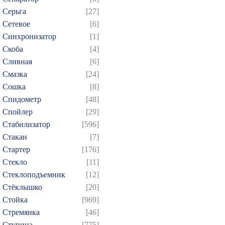
Серьга
[27]
Сетевое
[6]
Синхронизатор
[1]
Скоба
[4]
Сливная
[6]
Смазка
[24]
Сошка
[8]
Спидометр
[48]
Спойлер
[29]
Стабилизатор
[596]
Стакан
[7]
Стартер
[176]
Стекло
[11]
Стеклоподъемник
[12]
Стёклышко
[20]
Стойка
[969]
Стремянка
[46]
Ступица
[775]