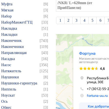
/NKR/ L=620mm (от
Муфта
[9]
ПрибПанели)
Мягкая
[3]
Набор
[6]
1
2
3
4
5
6
НаборМанжетГТЦ
[33]
21
22
23
24
25
Накладка
[51]
Накладки
[1]
39
40
41
42
43
Наконечник
[743]
57
58
59
60
61
Наконечники
[119]
75
76
77
78
79
Направляющая
[43]
93
94
95
96
97
Насадка
[16]
109
110
111
112
1
Насос
[356]
Натяжитель
[125]
124
125
126
127
1
Наушники
[8]
139
140
141
142
1
Наушники-гарнитура
[2]
154
155
156
157
1
Ниппель
[1]
169
170
171
172
1
Ноускат
[53]
184
185
186
187
1
Оcь
[2]
Обвес
[3]
199
200
201
202
2