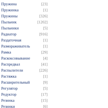
Пружина
[23]
Пружинка
[1]
Пружины
[326]
Пыльник
[1202]
Пыльники
[5]
Радиатор
[916]
Раздаточная
[1]
Размораживатель
[1]
Рамка
[29]
Раскоксовывание
[4]
Распредвал
[41]
Распылители
[226]
Растяжка
[1]
Расширительный
[9]
Регулятор
[5]
Редуктор
[17]
Резинка
[15]
Резинки
[6]