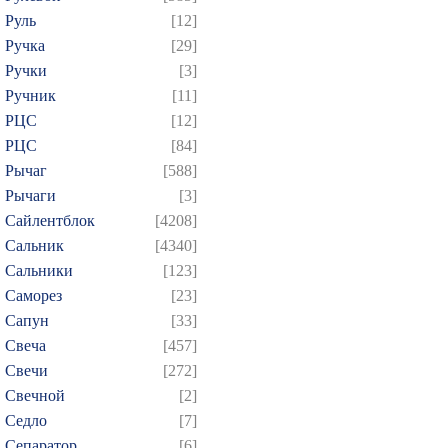
Руль
[12]
Ручка
[29]
Ручки
[3]
Ручник
[11]
РЦC
[12]
РЦС
[84]
Рычаг
[588]
Рычаги
[3]
Сайлентблок
[4208]
Сальник
[4340]
Сальники
[123]
Саморез
[23]
Сапун
[33]
Свеча
[457]
Свечи
[272]
Свечной
[2]
Седло
[7]
Сепаратор
[6]