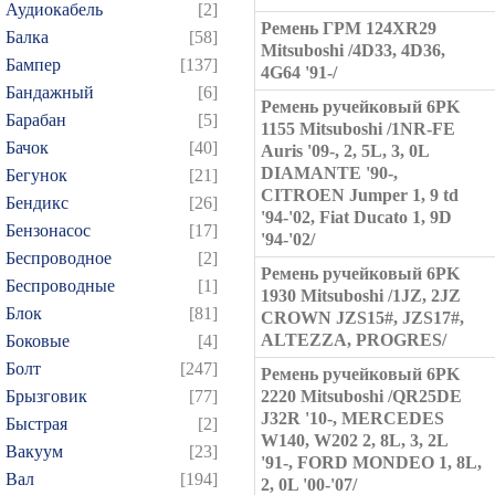
Аудиокабель
[2]
Ремень ГРМ 124XR29
Балка
[58]
Mitsuboshi /4D33, 4D36,
Бампер
[137]
4G64 '91-/
Бандажный
[6]
Ремень ручейковый 6PK
Барабан
[5]
1155 Mitsuboshi /1NR-FE
Бачок
[40]
Auris '09-, 2, 5L, 3, 0L
DIAMANTE '90-,
Бегунок
[21]
CITROEN Jumper 1, 9 td
Бендикс
[26]
'94-'02, Fiat Ducato 1, 9D
Бензонасос
[17]
'94-'02/
Беспроводное
[2]
Ремень ручейковый 6PK
Беспроводные
[1]
1930 Mitsuboshi /1JZ, 2JZ
Блок
[81]
CROWN JZS15#, JZS17#,
ALTEZZA, PROGRES/
Боковые
[4]
Болт
[247]
Ремень ручейковый 6PK
Брызговик
[77]
2220 Mitsuboshi /QR25DE
J32R '10-, MERCEDES
Быстрая
[2]
W140, W202 2, 8L, 3, 2L
Вакуум
[23]
'91-, FORD MONDEO 1, 8L,
Вал
[194]
2, 0L '00-'07/