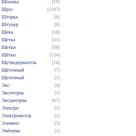
Шпонка
[19]
Шрус
[1107]
Шторка
[6]
Штуцер
[8]
Щека
[18]
Щетка
[31]
Щетки
[58]
Щётки
[124]
Щеткодержатель
[14]
Щёточный
[7]
Щеточный
[1]
Экс.
[4]
Эксентрик
[1]
Эксцентрик
[67]
Электро
[1]
Электромотор
[1]
Элемент
[5]
Эмблема
[1]