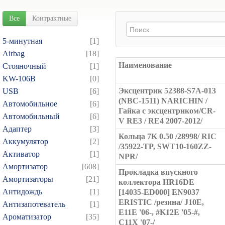
Все
Контрактные
5-минутная
[1]
Airbag
[18]
Наименование
Cтояночный
[1]
KW-106B
[0]
Эксцентрик 52388-S7A-013
USB
[6]
(NBC-1511) NARICHIN /
Автомобильное
[6]
Гайка с эксцентриком/CR-
Автомобильный
[6]
V RE3 / RE4 2007-2012/
Адаптер
[3]
Кольца 7K 0.50 /28998/ RIC
Аккумулятор
[2]
/35922-TP, SWT10-160ZZ-
Активатор
[1]
NPR/
Амортизатор
[608]
Прокладка впускного
Амортизаторы
[21]
коллектора HR16DE
Антидождь
[1]
[14035-ED000] EN9037
ERISTIC /резина/ J10E,
Антизапотеватель
[1]
E11E '06-, #K12E '05-#,
Ароматизатор
[35]
C11X '07-/