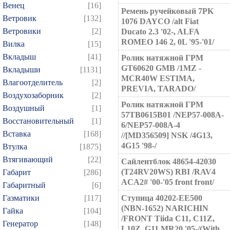
Венец
[16]
Ремень ручейковый 7PK
Ветровик
[132]
1076 DAYCO /alt Fiat
Ветровики
[2]
Ducato 2.3 '02-, ALFA
ROMEO 146 2, 0L '95-'01/
Вилка
[15]
Вкладыш
[41]
Ролик натяжной ГРМ
GT60620 GMB /1MZ -
Вкладыши
[1131]
MCR40W ESTIMA,
Влагоотделитель
[2]
PREVIA, TARADO/
Воздухозаборник
[2]
Ролик натяжной ГРМ
Воздушный
[1]
57TB0615B01 /NEP57-008A-
Восстановительный
[1]
6/NEP57-008A-4
Вставка
[168]
//[MD356509] NSK /4G13,
4G15 '98-/
Втулка
[1875]
Втягивающий
[22]
Сайлентблок 48654-42030
(T24RV20WS) RBI /RAV4
Габарит
[286]
ACA2# '00-'05 front front/
Габаритный
[6]
Газматики
[117]
Ступица 40202-EE500
(NBN-1652) NARICHIN
Гайка
[104]
/FRONT Tiida C11, C11Z,
Генератор
[148]
L10Z, G11 MR20 '05-/(With