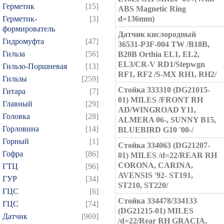
Герметик
[15]
ABS Magnetic Ring
Герметик-
[3]
d=136mm)
формирователь
Датчик кислородный
Гидромуфта
[47]
36531-P3F-004 TW /B18B,
Гильза
[56]
B20B Orthia EL1, EL2,
EL3/CR-V RD1/Stepwgn
Гильзо-Поршневая
[13]
RF1, RF2 /S-MX RH1, RH2/
Гильзы
[259]
Стойка 333310 (DG21015-
Гитара
[7]
01) MILES /FRONT RH
Главный
[29]
AD/WINGROAD Y11,
Головка
[28]
ALMERA 06-, SUNNY B15,
Горловина
[14]
BLUEBIRD G10 '00-/
Горный
[1]
Стойка 334063 (DG21207-
Гофра
[86]
01) MILES /d=22/REAR RH
CORONA, CARINA,
ГТЦ
[96]
AVENSIS '92- ST191,
ГУР
[34]
ST210, ST220/
ГЦC
[6]
Стойка 334478/334133
ГЦС
[74]
(DG21215-01) MILES
Датчик
[969]
/d=22/Rear RH GRACIA,