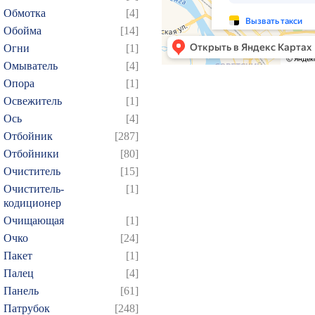
Обмотка
[4]
214
215
216
217
2
Обойма
[14]
229
230
231
232
2
Огни
[1]
244
245
246
247
2
Омыватель
[4]
259
260
261
262
2
Опора
[1]
Освежитель
[1]
274
275
276
277
2
Ось
[4]
289
290
291
292
2
Отбойник
[287]
304
305
306
307
3
Отбойники
[80]
319
320
321
322
3
Очиститель
[15]
334
335
336
337
3
Очиститель-
[1]
кодиционер
349
350
351
352
3
Очищающая
[1]
364
365
366
367
3
Очко
[24]
379
380
381
382
3
Пакет
[1]
394
395
396
397
3
Палец
[4]
Панель
[61]
409
410
411
412
4
Патрубок
[248]
424
425
426
427
4