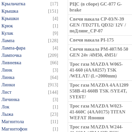
Крыльчатка
[17]
РЦC (в сборе) GC-077 G-
brake
Крышка
[151]
Крышки
[4]
Свечи накала CP-03/N-39
GEN /TD27TI, QD32/ 12V /
Крюк
[1]
поДлине_CP-07
Кулак
[9]
Свечи накала PI-175
Лампа
[128]
Лампа-фара
[4]
Свечи накала PM-407/M-50
GEN 24v /4M50, 4M51/
Лампочка
[209]
Ливневка
[66]
Трос газа MAZDA W065-
Линк
[3]
41-660 (4AA0257) TSK
/WELAT/ (L=2000mm)
Линка
[64]
Линки
[913]
Трос газа MAZDA 4AA1209
S58B-41-660B TSK /SYE4T,
Лист
[144]
SYE6T/
Личинка
[3]
Трос газа MAZDA W023-
Лок
[1]
41-660C (4AA0175) TITAN
Лыжа
[23]
WEFAT Япония
Магнитола
[11]
Трос газа MAZDA W244-
Магнитофон
[1]