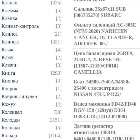
Клапан
[375]
Сальник 35x67x11 SUB
Клемма
[5]
[806735270] SUBARU
Клёпка
[2]
Фильтр салонный AC-305E
Климат-контроль
[3]
(NFM-2020) NARICHIN
Клипса
[21]
/LANCER, OUTLANDER,
Клипсы
[321]
AIRTREK '00-/
Клык
[4]
Цепь балансирная 2GRF#,
Ключ
[2]
2URG#, 2URFSE '03-
Ключи
[3]
[13507-31020/0P010]
CAMELLIA
Книга
[293]
Кнопка
[3]
Болт 54580-2S40A/54580-
2S400 с эксцентриком
Коврик
[1]
NISSAN /FR UP D22/
Коврик-липучка
[2]
Венец маховика FD42/FD46
Кожух
[4]
RGN-158 (129зуб) D364-
Коленвал
[38]
D393-L18 (12312-0T000)
Колодки
[2151]
Датчик (резистор
Колпаки
[5]
отопителя) 146810-
Кольца
[1164]
6461/-6460 87138-1110/-1130