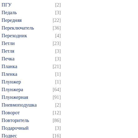
ПГУ
[2]
439
440
441
442
4
Педаль
[3]
454
455
456
457
4
Передняя
[22]
469
470
471
472
4
Переключатель
[36]
Переходник
[4]
484
485
486
487
4
Петли
[23]
499
500
501
502
5
Петля
[3]
514
515
516
517
5
Печка
[3]
529
530
531
532
5
Планка
[21]
544
545
546
547
5
Пленка
[1]
Плунжер
[1]
559
560
561
562
5
Плунжера
[64]
574
575
576
577
5
Плунжерная
[91]
589
590
591
592
5
Пневмоподушка
[2]
604
605
606
607
6
Поворот
[12]
619
620
621
622
6
Повторитель
[86]
Подарочный
[3]
634
635
636
637
6
Подвес
[16]
649
650
651
652
6