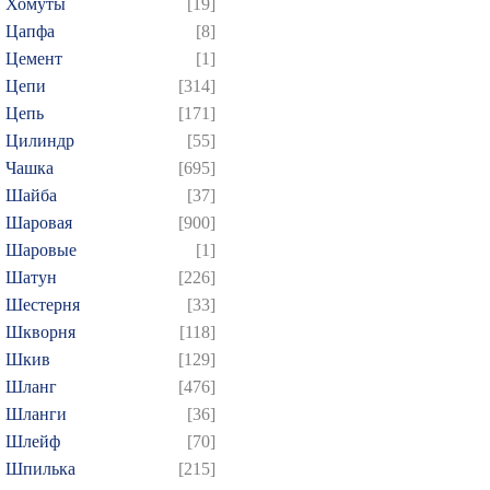
Хомуты
[19]
Цапфа
[8]
Цемент
[1]
Цепи
[314]
Цепь
[171]
Цилиндр
[55]
Чашка
[695]
Шайба
[37]
Шаровая
[900]
Шаровые
[1]
Шатун
[226]
Шестерня
[33]
Шкворня
[118]
Шкив
[129]
Шланг
[476]
Шланги
[36]
Шлейф
[70]
Шпилька
[215]