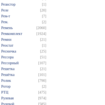
Резистор
[1]
Реле
[20]
Рем-т
[7]
Рем.
[2]
Ремень
[2060]
Ремкомплект
[1924]
Ремни
[21]
Реостат
[1]
Ресничка
[25]
Рессора
[51]
Рессорный
[107]
Решетка
[21]
Решётка
[101]
Ролик
[790]
Ротор
[2]
РТЦ
[475]
Рулевая
[974]
Рулевой
[585]