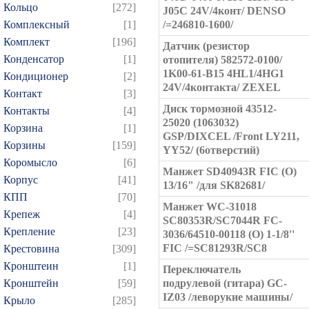
Кольцо
[272]
J05C 24V/4конт/ DENSO
Комплексный
[1]
/=246810-1600/
Комплект
[196]
Датчик (резистор
Конденсатор
[1]
отопителя) 582572-0100/
1K00-61-B15 4HL1/4HG1
Кондиционер
[2]
24V/4контакта/ ZEXEL
Контакт
[3]
Диск тормозной 43512-
Контакты
[4]
25020 (1063032)
Корзина
[1]
GSP/DIXCEL /Front LY211,
Корзины
[159]
YY52/ (6отверстий)
Коромысло
[6]
Манжет SD40943R FIC (O)
Корпус
[41]
13/16" /для SK82681/
КПП
[70]
Манжет WC-31018
Крепеж
[4]
SC80353R/SC7044R FC-
Крепление
[23]
3036/64510-00118 (O) 1-1/8''
FIC /=SC81293R/SC8
Крестовина
[309]
Кронштеин
[1]
Переключатель
Кронштейн
[59]
подрулевой (гитара) GC-
IZ03 /леворукие машины/
Крыло
[285]