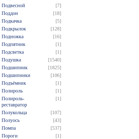
Подвесной
[7]
664
665
666
667
6
Поддон
[18]
679
680
681
682
6
Подкачка
[5]
694
695
696
697
6
Подкрылок
[128]
Подножка
[16]
709
710
711
712
7
Подпятник
[1]
724
725
726
727
7
Подсветка
[1]
739
740
741
742
7
Подушка
[1540]
754
755
756
757
7
Подшипник
[1825]
769
770
771
772
7
Подшипники
[106]
Подъёмник
[1]
784
785
786
787
7
Полироль
[1]
799
800
801
802
8
Полироль-
[1]
814
815
816
817
8
реставратор
829
830
831
832
8
Полукольца
[107]
Полуось
[43]
844
845
846
847
8
Помпа
[537]
859
860
861
862
8
Пороги
[1]