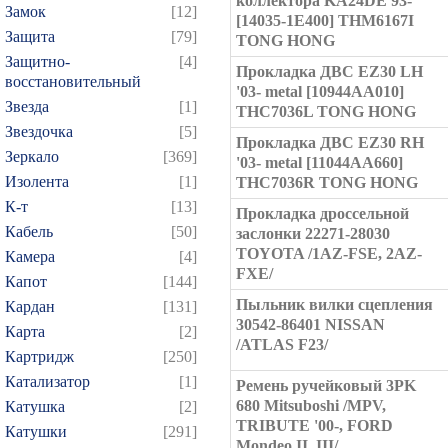
коллектора KA24DE 93-
Замок
[12]
[14035-1E400] THM6167I
Защита
[79]
TONG HONG
Защитно-
[4]
Прокладка ДВС EZ30 LH
восстановительный
'03- metal [10944AA010]
Звезда
[1]
THC7036L TONG HONG
Звездочка
[5]
Прокладка ДВС EZ30 RH
Зеркало
[369]
'03- metal [11044AA660]
Изолента
[1]
THC7036R TONG HONG
К-т
[13]
Прокладка дроссельной
Кабель
[50]
заслонки 22271-28030
TOYOTA /1AZ-FSE, 2AZ-
Камера
[4]
FXE/
Капот
[144]
Пыльник вилки сцепления
Кардан
[131]
30542-86401 NISSAN
Карта
[2]
/ATLAS F23/
Картридж
[250]
Катализатор
[1]
Ремень ручейковый 3PK
680 Mitsuboshi /MPV,
Катушка
[2]
TRIBUTE '00-, FORD
Катушки
[291]
Mondeo II, III/