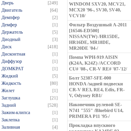
Дверь
[249]
WINDOM SXV20, MCV21,
MCX20 '96-, SV30, SV40,
Двигатель
[64]
VCV10/
Демпфер
[2]
Демфер
[1]
Фильтр Воздушный A-2011
[16546-ED500]
Держатель
[5]
NISSAN(TW) /HR15DE,
Диодный
[3]
HR16DE, MR18DE,
Диск
[418]
MR20DE '04-/
Дисконтная
[1]
Помпа WPH-919 AISIN
Диффузор
[1]
(K24A, K24Z) /ACCORD
ДОМКРАТ
[1]
CU# '08-, CR-V RE# '07-'12/
Жидкий
[5]
Болт 52387-SFE-000
Жидкость
[80]
HONDA /задней подвески
CR-V RE3, RE4, Edix, FR-
Жилет
[1]
V, Odyssey RB1/
Заглушка
[21]
Наконечник рулевой SE-
Задний
[528]
N741 "555" /Bluebird U14,
Зажим-клипса
[1]
PRIMERA P11 '95-/
Заклепка
[1]
Прокладка впускного
Заливная
[4]