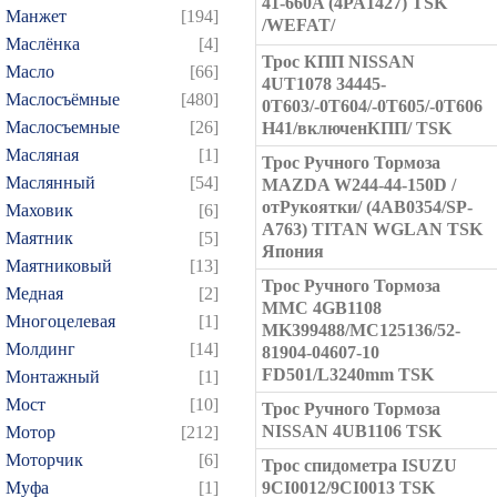
41-660A (4PA1427) TSK
Манжет
[194]
/WEFAT/
Маслёнка
[4]
Трос КПП NISSAN
Масло
[66]
4UT1078 34445-
Маслосъёмные
[480]
0T603/-0T604/-0T605/-0T606
Маслосъемные
[26]
H41/включенКПП/ TSK
Масляная
[1]
Трос Ручного Тормоза
Маслянный
[54]
MAZDA W244-44-150D /
отРукоятки/ (4AB0354/SP-
Маховик
[6]
A763) TITAN WGLAN TSK
Маятник
[5]
Япония
Маятниковый
[13]
Трос Ручного Тормоза
Медная
[2]
MMC 4GB1108
Многоцелевая
[1]
MK399488/MC125136/52-
Молдинг
[14]
81904-04607-10
FD501/L3240mm TSK
Монтажный
[1]
Мост
[10]
Трос Ручного Тормоза
NISSAN 4UB1106 TSK
Мотор
[212]
Моторчик
[6]
Трос спидометра ISUZU
Муфа
[1]
9CI0012/9CI0013 TSK