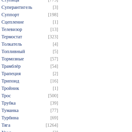
Суперантигель
[3]
Суппорт
[198]
Сцепление
[1]
Телевизор
[13]
Термостат
[323]
Толкатель
[4]
Топливный
[5]
Тормозные
[57]
Трамблёр
[54]
Трапеция
[2]
Трипоид
[16]
Тройник
[1]
Трос
[500]
Трубка
[39]
Туманка
[77]
Турбина
[69]
Тяга
[1264]