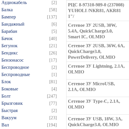
Аудиокабель
[2]
РЦС 8-97310-989-0 (237008)
Балка
[58]
YUHOLI /NKR81, AKR81
1"/
Бампер
[137]
Бандажный
[6]
Сетевое ЗУ 2USB, 30W,
5.4A, QuickCharge3.0,
Барабан
[5]
Smart IC, OLMIO
Бачок
[40]
Бегунок
[21]
Сетевое ЗУ 2USB, 36W, 6A,
QuickCharge3.0,
Бендикс
[26]
PowerDelivery, OLMIO
Бензонасос
[17]
Сетевое ЗУ Lightning, 2.1А,
Беспроводное
[2]
OLMIO
Беспроводные
[1]
Блок
[81]
Сетевое ЗУ MicroUSB,
Боковые
[4]
2.1А, OLMIO
Болт
[247]
Сетевое ЗУ Type-C, 2.1А,
Брызговик
[77]
OLMIO
Быстрая
[2]
Вакуум
[23]
Сетевое ЗУ USB, 18W, 3A,
QuickCharge3.0, OLMIO
Вал
[194]