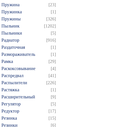
Пружина
[23]
Пружинка
[1]
Пружины
[326]
Пыльник
[1202]
Пыльники
[5]
Радиатор
[916]
Раздаточная
[1]
Размораживатель
[1]
Рамка
[29]
Раскоксовывание
[4]
Распредвал
[41]
Распылители
[226]
Растяжка
[1]
Расширительный
[9]
Регулятор
[5]
Редуктор
[17]
Резинка
[15]
Резинки
[6]