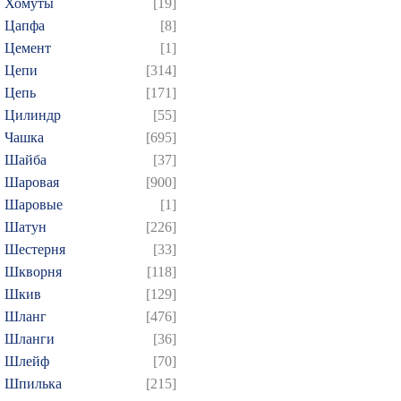
Хомуты
[19]
Цапфа
[8]
Цемент
[1]
Цепи
[314]
Цепь
[171]
Цилиндр
[55]
Чашка
[695]
Шайба
[37]
Шаровая
[900]
Шаровые
[1]
Шатун
[226]
Шестерня
[33]
Шкворня
[118]
Шкив
[129]
Шланг
[476]
Шланги
[36]
Шлейф
[70]
Шпилька
[215]