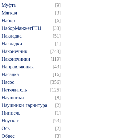
Муфта
[9]
319
320
321
322
3
Мягкая
[3]
334
335
336
337
3
Набор
[6]
349
350
351
352
3
НаборМанжетГТЦ
[33]
364
365
366
367
3
Накладка
[51]
379
380
381
382
3
Накладки
[1]
Наконечник
[743]
394
395
396
397
3
Наконечники
[119]
409
410
411
412
4
Направляющая
[43]
424
425
426
427
4
Насадка
[16]
439
440
441
442
4
Насос
[356]
454
455
456
457
4
Натяжитель
[125]
Наушники
[8]
469
470
471
472
4
Наушники-гарнитура
[2]
484
485
486
487
4
Ниппель
[1]
499
500
501
502
5
Ноускат
[53]
514
515
516
517
5
Оcь
[2]
529
530
531
532
5
Обвес
[3]