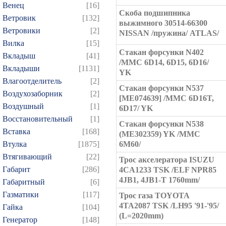
Венец
[16]
Скоба подшипника
Ветровик
[132]
выжимного 30514-66300
Ветровики
[2]
NISSAN /пружина/ ATLAS/
Вилка
[15]
Стакан форсунки N402
Вкладыш
[41]
/MMC 6D14, 6D15, 6D16/
Вкладыши
[1131]
YK
Влагоотделитель
[2]
Стакан форсунки N537
Воздухозаборник
[2]
[ME074639] /MMC 6D16T,
Воздушный
[1]
6D17/ YK
Восстановительный
[1]
Стакан форсунки N538
Вставка
[168]
(ME302359) YK /MMC
Втулка
[1875]
6M60/
Втягивающий
[22]
Трос акселератора ISUZU
Габарит
[286]
4CA1233 TSK /ELF NPR85
4JB1, 4JB1-T 1760mm/
Габаритный
[6]
Газматики
[117]
Трос газа TOYOTA
4TA2087 TSK /LH95 '91-'95/
Гайка
[104]
(L=2020mm)
Генератор
[148]