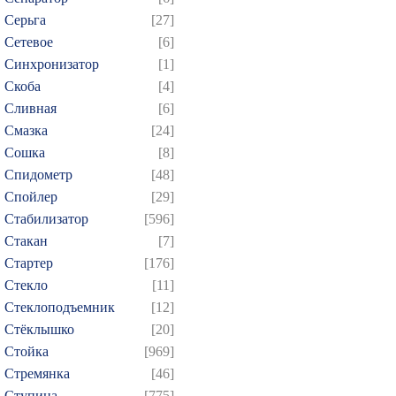
Серьга
[27]
Сетевое
[6]
Синхронизатор
[1]
Скоба
[4]
Сливная
[6]
Смазка
[24]
Сошка
[8]
Спидометр
[48]
Спойлер
[29]
Стабилизатор
[596]
Стакан
[7]
Стартер
[176]
Стекло
[11]
Стеклоподъемник
[12]
Стёклышко
[20]
Стойка
[969]
Стремянка
[46]
Ступица
[775]