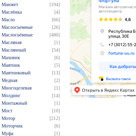
Манжет
[194]
93
94
95
96
97
Маслёнка
[4]
109
110
111
112
1
Масло
[66]
124
125
126
127
1
Маслосъемные
[26]
139
140
141
142
1
Маслосъёмные
[480]
154
155
156
157
1
Масляная
[1]
Маслянный
[54]
169
170
171
172
1
Маховик
[6]
184
185
186
187
1
Маятник
[5]
199
200
201
202
2
Маятниковый
[13]
214
215
216
217
2
Медная
[2]
229
230
231
232
2
Многоцелевая
[1]
Молдинг
[14]
244
245
246
247
2
Монтажный
[1]
259
260
261
262
2
Мост
[10]
274
275
276
277
2
Мотор
[212]
289
290
291
292
2
Моторчик
[6]
304
305
306
307
3
Муфа
[1]