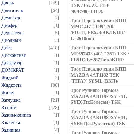
Дверь
[249]
TSK / ISUZU ELF
Двигатель
[64]
NQR90(+LHD)/
Демпфер
[2]
Трос Переключения КПП
Демфер
[1]
MMC 4GT1099 TSK
/FD511, FB523/ВКЛКПП/
Держатель
[5]
L=2618mm
Диодный
[3]
Диск
[418]
Трос Переключения КПП
ME697433 (4GT1351) TSK /
Дисконтная
[1]
FE51C(L=2871)вклКПП/
Диффузор
[1]
Трос Переключения КПП
ДОМКРАТ
[1]
MAZDA 4AT1182 TSK
Жидкий
[5]
/TITAN SY54L (ВКЛ)/
Жидкость
[80]
Трос Ручного Тормоза
Жилет
[1]
MAZDA 4AB1197 /SYE4T,
Заглушка
[21]
SYE6T(кКолесам) TSK
Задний
[528]
Трос Ручного Тормоза
Зажим-клипса
[1]
MAZDA 4AB1198 /SYE4T,
Заклепка
[1]
SYE6T(отРукоятки) TSK
Заливная
[4]
Трос Ручного Тормоза