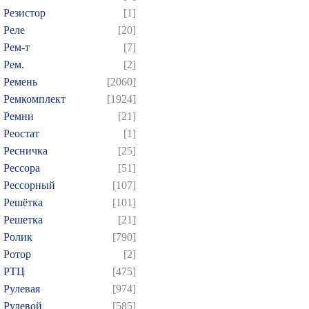
Резистор
[1]
Реле
[20]
Рем-т
[7]
Рем.
[2]
Ремень
[2060]
Ремкомплект
[1924]
Ремни
[21]
Реостат
[1]
Ресничка
[25]
Рессора
[51]
Рессорный
[107]
Решётка
[101]
Решетка
[21]
Ролик
[790]
Ротор
[2]
РТЦ
[475]
Рулевая
[974]
Рулевой
[585]