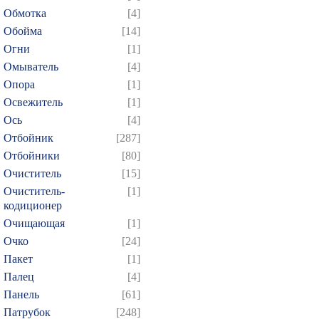
Обмотка
[4]
544
545
546
547
5
Обойма
[14]
559
560
561
562
5
Огни
[1]
574
575
576
577
5
Омыватель
[4]
589
590
591
592
5
Опора
[1]
604
605
606
607
6
Освежитель
[1]
Ось
[4]
619
620
621
622
6
Отбойник
[287]
634
635
636
637
6
Отбойники
[80]
649
650
651
652
6
Очиститель
[15]
664
665
666
667
6
Очиститель-
[1]
кодиционер
679
680
681
682
6
Очищающая
[1]
694
695
696
697
6
Очко
[24]
709
710
711
712
7
Пакет
[1]
724
725
726
727
7
Палец
[4]
739
740
741
742
7
Панель
[61]
Патрубок
[248]
754
755
756
757
7