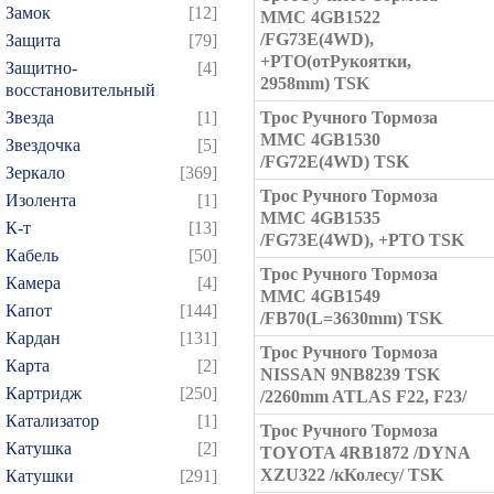
Замок
[12]
MMC 4GB1522
/FG73E(4WD),
Защита
[79]
+PTO(отРукоятки,
Защитно-
[4]
2958mm) TSK
восстановительный
Звезда
[1]
Трос Ручного Тормоза
MMC 4GB1530
Звездочка
[5]
/FG72E(4WD) TSK
Зеркало
[369]
Трос Ручного Тормоза
Изолента
[1]
MMC 4GB1535
К-т
[13]
/FG73E(4WD), +PTO TSK
Кабель
[50]
Трос Ручного Тормоза
Камера
[4]
MMC 4GB1549
Капот
[144]
/FB70(L=3630mm) TSK
Кардан
[131]
Трос Ручного Тормоза
Карта
[2]
NISSAN 9NB8239 TSK
Картридж
[250]
/2260mm ATLAS F22, F23/
Катализатор
[1]
Трос Ручного Тормоза
Катушка
[2]
TOYOTA 4RB1872 /DYNA
XZU322 /кКолесу/ TSK
Катушки
[291]