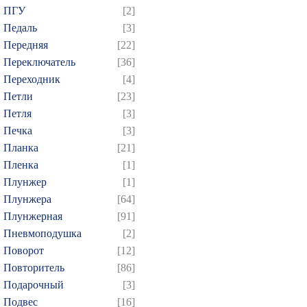
ПГУ
[2]
769
770
771
772
7
Педаль
[3]
784
785
786
787
7
Передняя
[22]
799
800
801
802
8
Переключатель
[36]
814
815
816
817
8
Переходник
[4]
Петли
[23]
829
830
831
832
8
Петля
[3]
844
845
846
847
8
Печка
[3]
859
860
861
862
8
Планка
[21]
874
Пленка
[1]
Плунжер
[1]
Плунжера
[64]
Плунжерная
[91]
Пневмоподушка
[2]
Поворот
[12]
Повторитель
[86]
Подарочный
[3]
Подвес
[16]