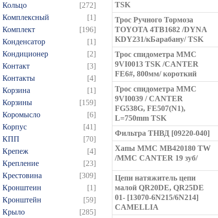
TSK
Кольцо
[272]
Комплексный
[1]
Трос Ручного Тормоза
Комплект
[196]
TOYOTA 4TB1682 /DYNA
KDY231/кБарабану/ TSK
Конденсатор
[1]
Кондиционер
[2]
Трос спидометра MMC
9VI0013 TSK /CANTER
Контакт
[3]
FE6#, 800мм/ короткий
Контакты
[4]
Трос спидометра MMC
Корзина
[1]
9VI0039 / CANTER
Корзины
[159]
FG538G, FE507(N1),
Коромысло
[6]
L=750mm TSK
Корпус
[41]
Фильтра ТНВД [09220-040]
КПП
[70]
Хапы MMC MB420180 TW
Крепеж
[4]
/MMC CANTER 19 зуб/
Крепление
[23]
Крестовина
[309]
Цепи натяжитель цепи
Кронштеин
[1]
малой QR20DE, QR25DE
01- [13070-6N215/6N214]
Кронштейн
[59]
CAMELLIA
Крыло
[285]