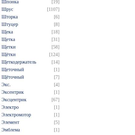
Шпонка
[19]
Шрус
[1107]
Шторка
[6]
Штуцер
[8]
Щека
[18]
Щетка
[31]
Щетки
[58]
Щётки
[124]
Щеткодержатель
[14]
Щеточный
[1]
Щёточный
[7]
Экс.
[4]
Эксентрик
[1]
Эксцентрик
[67]
Электро
[1]
Электромотор
[1]
Элемент
[5]
Эмблема
[1]