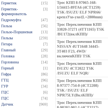
Трос КПП 8-97065-168-
Герметик
[15]
1/34415-89TA6 (4CT1259)
Герметик-
[3]
TSK /ISUZU ELF NPR66/
формирователь
креплУхо-ухо/(L=2800mm)
Гидромуфта
[47]
Трос Переключения КПП
Гильза
[56]
33820-37271 (4TT1165) TSK
Гильзо-Поршневая
[13]
/BU172(вклКПП)/
Гильзы
[259]
Трос Переключения КПП
Гитара
[7]
NISSAN 4UT1648 34445-
Главный
[29]
3T403 F23, 4WD/
Головка
[28]
включенКПП/ TSK
Горловина
[14]
Трос Переключения КПП
Горный
[1]
ISUZU 4CT2022 TSK
/ISUZU ELF NQR/
Гофра
[86]
ГТЦ
[96]
Трос Переключения КПП
8-97377-754-0 (4CT2208)
ГУР
[34]
TSK / ISUZU ELF
ГЦC
[6]
NPR75LY(ВклКПП)/
ГЦС
[74]
Трос Переключения КПП
Датчик
[969]
8-98202-902-1 (4CT3217)