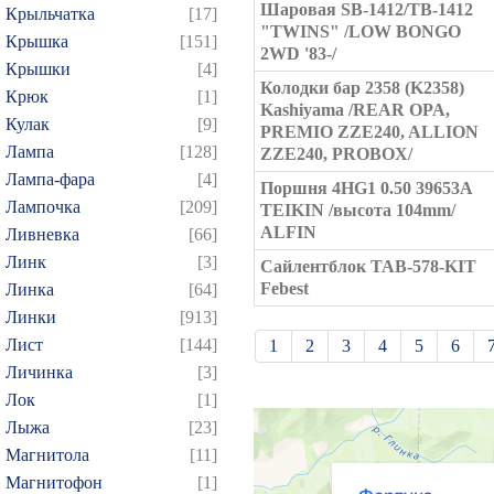
Шаровая SB-1412/TB-1412
Крыльчатка
[17]
"TWINS" /LOW BONGO
Крышка
[151]
2WD '83-/
Крышки
[4]
Колодки бар 2358 (K2358)
Крюк
[1]
Kashiyama /REAR OPA,
Кулак
[9]
PREMIO ZZE240, ALLION
Лампа
[128]
ZZE240, PROBOX/
Лампа-фара
[4]
Поршня 4HG1 0.50 39653A
Лампочка
[209]
TEIKIN /высота 104mm/
ALFIN
Ливневка
[66]
Линк
[3]
Сайлентблок TAB-578-KIT
Febest
Линка
[64]
Линки
[913]
Лист
[144]
1
2
3
4
5
6
Личинка
[3]
21
22
23
24
25
Лок
[1]
39
40
41
42
43
Лыжа
[23]
57
58
59
60
61
Магнитола
[11]
75
76
77
78
79
Магнитофон
[1]