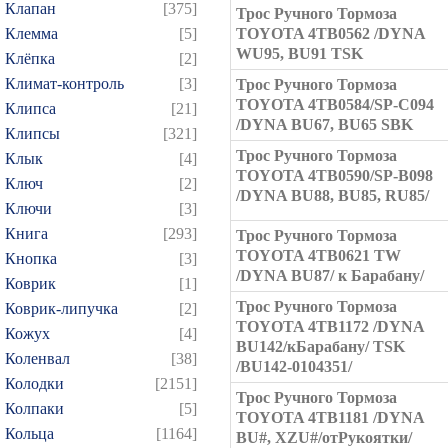
Клапан
[375]
Трос Ручного Тормоза
Клемма
[5]
TOYOTA 4TB0562 /DYNA
WU95, BU91 TSK
Клёпка
[2]
Климат-контроль
[3]
Трос Ручного Тормоза
TOYOTA 4TB0584/SP-C094
Клипса
[21]
/DYNA BU67, BU65 SBK
Клипсы
[321]
Трос Ручного Тормоза
Клык
[4]
TOYOTA 4TB0590/SP-B098
Ключ
[2]
/DYNA BU88, BU85, RU85/
Ключи
[3]
Книга
[293]
Трос Ручного Тормоза
TOYOTA 4TB0621 TW
Кнопка
[3]
/DYNA BU87/ к Барабану/
Коврик
[1]
Трос Ручного Тормоза
Коврик-липучка
[2]
TOYOTA 4TB1172 /DYNA
Кожух
[4]
BU142/кБарабану/ TSK
Коленвал
[38]
/BU142-0104351/
Колодки
[2151]
Трос Ручного Тормоза
Колпаки
[5]
TOYOTA 4TB1181 /DYNA
Кольца
[1164]
BU#, XZU#/отРукоятки/