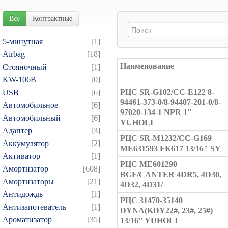
Все
Контрактные
5-минутная
[1]
Airbag
[18]
Наименование
Cтояночный
[1]
KW-106B
[0]
РЦC SR-G102/CC-E122 8-
USB
[6]
94461-373-0/8-94407-201-0/8-
Автомобильное
[6]
97020-134-1 NPR 1"
Автомобильный
[6]
YUHOLI
Адаптер
[3]
РЦC SR-M1232/CC-G169
Аккумулятор
[2]
ME631593 FK617 13/16" SY
Активатор
[1]
РЦC ME601290
Амортизатор
[608]
BGF/CANTER 4DR5, 4D30,
Амортизаторы
[21]
4D32, 4D31/
Антидождь
[1]
РЦС 31470-35140
Антизапотеватель
[1]
DYNA(KDY22#, 23#, 25#)
Ароматизатор
[35]
13/16" YUHOLI