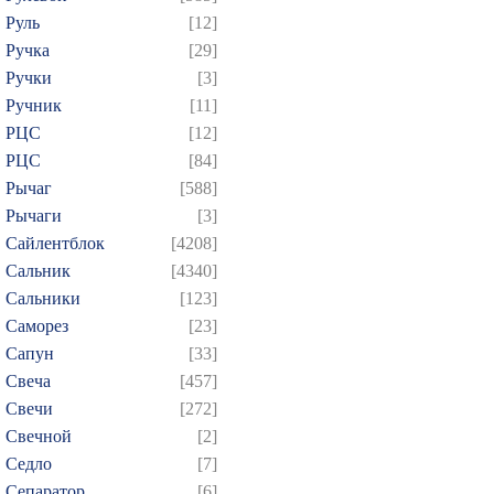
Руль
[12]
Ручка
[29]
Ручки
[3]
Ручник
[11]
РЦC
[12]
РЦС
[84]
Рычаг
[588]
Рычаги
[3]
Сайлентблок
[4208]
Сальник
[4340]
Сальники
[123]
Саморез
[23]
Сапун
[33]
Свеча
[457]
Свечи
[272]
Свечной
[2]
Седло
[7]
Сепаратор
[6]