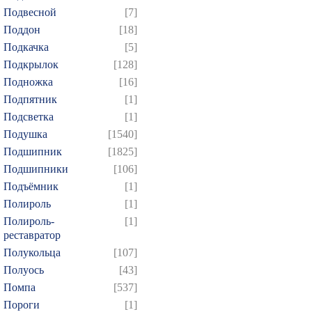
Подвесной
[7]
Поддон
[18]
Подкачка
[5]
Подкрылок
[128]
Подножка
[16]
Подпятник
[1]
Подсветка
[1]
Подушка
[1540]
Подшипник
[1825]
Подшипники
[106]
Подъёмник
[1]
Полироль
[1]
Полироль-
[1]
реставратор
Полукольца
[107]
Полуось
[43]
Помпа
[537]
Пороги
[1]