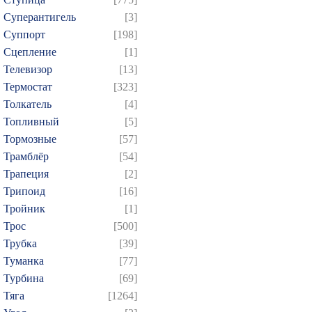
Суперантигель
[3]
Суппорт
[198]
Сцепление
[1]
Телевизор
[13]
Термостат
[323]
Толкатель
[4]
Топливный
[5]
Тормозные
[57]
Трамблёр
[54]
Трапеция
[2]
Трипоид
[16]
Тройник
[1]
Трос
[500]
Трубка
[39]
Туманка
[77]
Турбина
[69]
Тяга
[1264]