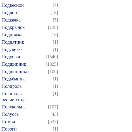
Подвесной
[7]
829
830
831
832
8
Поддон
[18]
844
845
846
847
8
Подкачка
[5]
859
860
861
862
8
Подкрылок
[128]
874
Подножка
[16]
Подпятник
[1]
Подсветка
[1]
Подушка
[1540]
Подшипник
[1825]
Подшипники
[106]
Подъёмник
[1]
Полироль
[1]
Полироль-
[1]
реставратор
Полукольца
[107]
Полуось
[43]
Помпа
[537]
Пороги
[1]