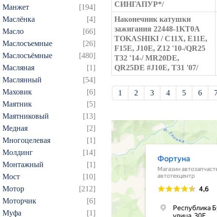
СИНГАПУР*/
Манжет
[194]
Маслёнка
[4]
Наконечник катушки
зажигания 22448-1KT0A
Масло
[66]
TOKASHIKI / C11X, E11E,
Маслосъемные
[26]
F15E, J10E, Z12 '10-/QR25
Маслосъёмные
[480]
T32 '14-/ MR20DE,
Масляная
[1]
QR25DE #J10E, T31 '07/
Маслянный
[54]
Маховик
[6]
1
2
3
4
5
6
Маятник
[5]
21
22
23
24
25
Маятниковый
[13]
39
40
41
42
43
Медная
[2]
57
58
59
60
61
Многоцелевая
[1]
75
76
77
78
79
Молдинг
[14]
Монтажный
[1]
93
94
95
96
97
Мост
[10]
109
110
111
112
1
Мотор
[212]
124
125
126
127
1
Моторчик
[6]
139
140
141
142
1
Муфа
[1]