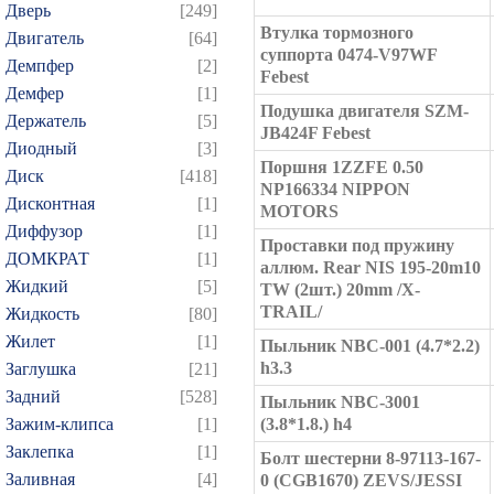
Дверь
[249]
Втулка тормозного
Двигатель
[64]
суппорта 0474-V97WF
Демпфер
[2]
Febest
Демфер
[1]
Подушка двигателя SZM-
Держатель
[5]
JB424F Febest
Диодный
[3]
Поршня 1ZZFE 0.50
Диск
[418]
NP166334 NIPPON
Дисконтная
[1]
MOTORS
Диффузор
[1]
Проставки под пружину
ДОМКРАТ
[1]
аллюм. Rear NIS 195-20m10
Жидкий
[5]
TW (2шт.) 20mm /X-
TRAIL/
Жидкость
[80]
Жилет
[1]
Пыльник NBC-001 (4.7*2.2)
h3.3
Заглушка
[21]
Задний
[528]
Пыльник NBC-3001
Зажим-клипса
[1]
(3.8*1.8.) h4
Заклепка
[1]
Болт шестерни 8-97113-167-
Заливная
[4]
0 (CGB1670) ZEVS/JESSI