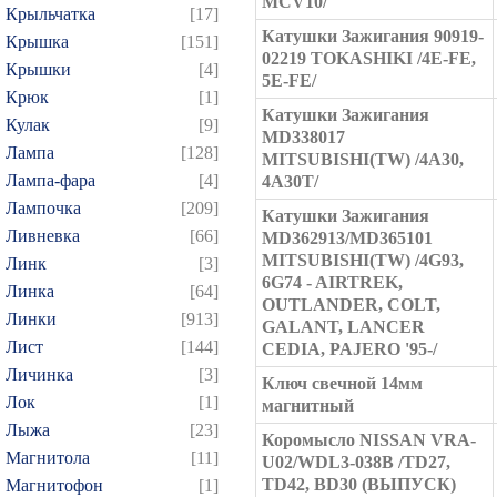
MCV10/
Крыльчатка
[17]
Катушки Зажигания 90919-
Крышка
[151]
02219 TOKASHIKI /4E-FE,
Крышки
[4]
5E-FE/
Крюк
[1]
Катушки Зажигания
Кулак
[9]
MD338017
Лампа
[128]
MITSUBISHI(TW) /4A30,
Лампа-фара
[4]
4A30T/
Лампочка
[209]
Катушки Зажигания
Ливневка
[66]
MD362913/MD365101
MITSUBISHI(TW) /4G93,
Линк
[3]
6G74 - AIRTREK,
Линка
[64]
OUTLANDER, COLT,
Линки
[913]
GALANT, LANCER
Лист
[144]
CEDIA, PAJERO '95-/
Личинка
[3]
Ключ свечной 14мм
Лок
[1]
магнитный
Лыжа
[23]
Коромысло NISSAN VRA-
Магнитола
[11]
U02/WDL3-038B /TD27,
TD42, BD30 (ВЫПУСК)
Магнитофон
[1]