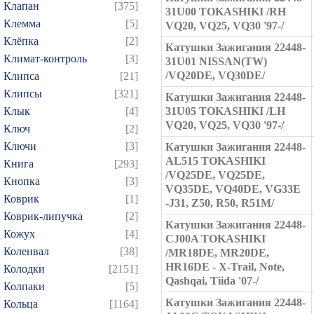
Клапан
[375]
31U00 TOKASHIKI /RH
Клемма
[5]
VQ20, VQ25, VQ30 '97-/
Клёпка
[2]
Катушки Зажигания 22448-
Климат-контроль
[3]
31U01 NISSAN(TW)
/VQ20DE, VQ30DE/
Клипса
[21]
Клипсы
[321]
Катушки Зажигания 22448-
Клык
[4]
31U05 TOKASHIKI /LH
VQ20, VQ25, VQ30 '97-/
Ключ
[2]
Ключи
[3]
Катушки Зажигания 22448-
AL515 TOKASHIKI
Книга
[293]
/VQ25DE, VQ25DE,
Кнопка
[3]
VQ35DE, VQ40DE, VG33E
Коврик
[1]
-J31, Z50, R50, R51M/
Коврик-липучка
[2]
Катушки Зажигания 22448-
Кожух
[4]
CJ00A TOKASHIKI
Коленвал
[38]
/MR18DE, MR20DE,
HR16DE - X-Trail, Note,
Колодки
[2151]
Qashqai, Tiida '07-/
Колпаки
[5]
Катушки Зажигания 22448-
Кольца
[1164]