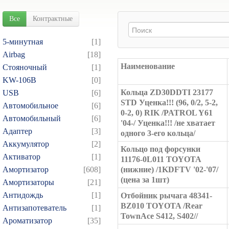
Все
Контрактные
5-минутная
[1]
Airbag
[18]
Наименование
Cтояночный
[1]
KW-106B
[0]
Кольца ZD30DDTI 23177
USB
[6]
STD Уценка!!! (96, 0/2, 5-2,
Автомобильное
[6]
0-2, 0) RIK /PATROL Y61
Автомобильный
[6]
'04-/ Уценка!!! /не хватает
Адаптер
[3]
одного 3-его кольца/
Аккумулятор
[2]
Кольцо под форсунки
Активатор
[1]
11176-0L011 TOYOTA
Амортизатор
[608]
(нижние) /1KDFTV '02-'07/
(цена за 1шт)
Амортизаторы
[21]
Антидождь
[1]
Отбойник рычага 48341-
BZ010 TOYOTA /Rear
Антизапотеватель
[1]
TownAce S412, S402//
Ароматизатор
[35]