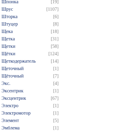
Шпонка
[19]
Шрус
[1107]
Шторка
[6]
Штуцер
[8]
Щека
[18]
Щетка
[31]
Щетки
[58]
Щётки
[124]
Щеткодержатель
[14]
Щеточный
[1]
Щёточный
[7]
Экс.
[4]
Эксентрик
[1]
Эксцентрик
[67]
Электро
[1]
Электромотор
[1]
Элемент
[5]
Эмблема
[1]