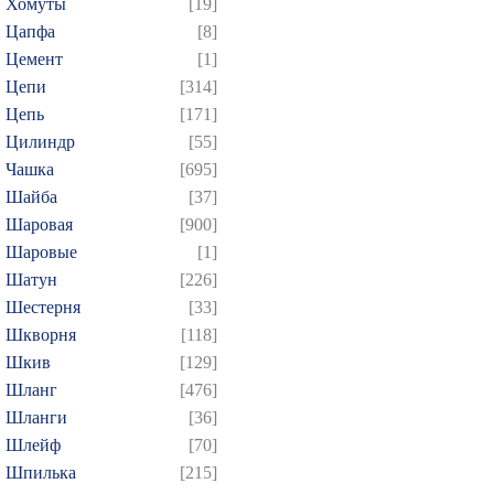
Хомуты
[19]
Цапфа
[8]
Цемент
[1]
Цепи
[314]
Цепь
[171]
Цилиндр
[55]
Чашка
[695]
Шайба
[37]
Шаровая
[900]
Шаровые
[1]
Шатун
[226]
Шестерня
[33]
Шкворня
[118]
Шкив
[129]
Шланг
[476]
Шланги
[36]
Шлейф
[70]
Шпилька
[215]