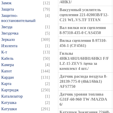
/4HK1/
Замок
[12]
Защита
[79]
Вакуумный усилитель
сцепления 221-02003B/F12-
Защитно-
[4]
C21 WL.VS.TF TITAN
восстановительный
Звезда
[1]
Вал вилки оси сцепления
8-97310-435-0 CAS4350
Звездочка
[5]
Зеркало
[369]
Вилка сцепления 8-97310-
456-1 (CF4561)
Изолента
[1]
К-т
[13]
Гильзы
Кабель
[50]
4HK1/4HJ1/6HH1/6HK1 F/F
LZ-15 ZEVS /цена за
Камера
[4]
комплект 4 шт./
Капот
[144]
Датчик расхода воздуха 8-
Кардан
[131]
28139-775-0 (4hk1/6hk1)
Карта
[2]
AFS7750
Картридж
[250]
Датчик уровня топлива
Катализатор
[1]
G31F-60-960 TW /MAZDA
Катушка
[2]
6/
Катушки
[291]
Катушки Зажигания 22448-