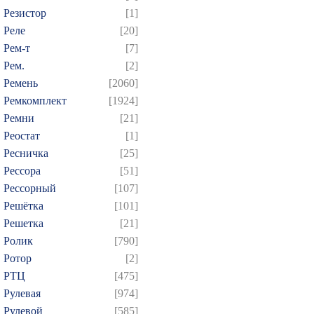
Резистор
[1]
Реле
[20]
Рем-т
[7]
Рем.
[2]
Ремень
[2060]
Ремкомплект
[1924]
Ремни
[21]
Реостат
[1]
Ресничка
[25]
Рессора
[51]
Рессорный
[107]
Решётка
[101]
Решетка
[21]
Ролик
[790]
Ротор
[2]
РТЦ
[475]
Рулевая
[974]
Рулевой
[585]