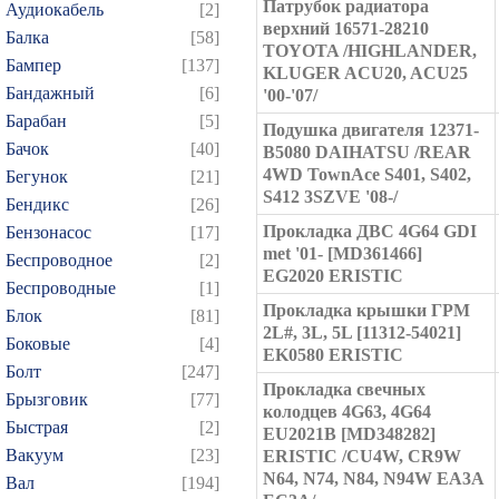
Патрубок радиатора
Аудиокабель
[2]
верхний 16571-28210
Балка
[58]
TOYOTA /HIGHLANDER,
Бампер
[137]
KLUGER ACU20, ACU25
Бандажный
[6]
'00-'07/
Барабан
[5]
Подушка двигателя 12371-
Бачок
[40]
B5080 DAIHATSU /REAR
4WD TownAce S401, S402,
Бегунок
[21]
S412 3SZVE '08-/
Бендикс
[26]
Прокладка ДВС 4G64 GDI
Бензонасос
[17]
met '01- [MD361466]
Беспроводное
[2]
EG2020 ERISTIC
Беспроводные
[1]
Прокладка крышки ГРМ
Блок
[81]
2L#, 3L, 5L [11312-54021]
Боковые
[4]
EK0580 ERISTIC
Болт
[247]
Прокладка свечных
Брызговик
[77]
колодцев 4G63, 4G64
Быстрая
[2]
EU2021B [MD348282]
Вакуум
[23]
ERISTIС /CU4W, CR9W
N64, N74, N84, N94W EA3A
Вал
[194]