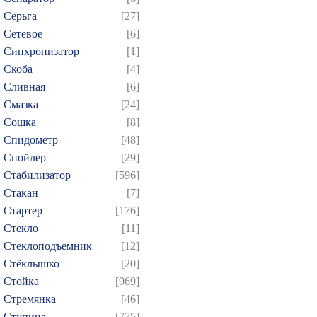
Серьга
[27]
Сетевое
[6]
Синхронизатор
[1]
Скоба
[4]
Сливная
[6]
Смазка
[24]
Сошка
[8]
Спидометр
[48]
Спойлер
[29]
Стабилизатор
[596]
Стакан
[7]
Стартер
[176]
Стекло
[11]
Стеклоподъемник
[12]
Стёклышко
[20]
Стойка
[969]
Стремянка
[46]
Ступица
[775]