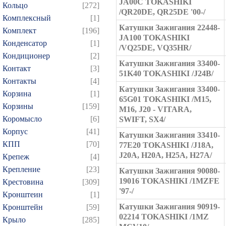
JA00C TOKASHIKI
Кольцо
[272]
/QR20DE, QR25DE '00-/
Комплексный
[1]
Катушки Зажигания 22448-
Комплект
[196]
JA100 TOKASHIKI
Конденсатор
[1]
/VQ25DE, VQ35HR/
Кондиционер
[2]
Катушки Зажигания 33400-
Контакт
[3]
51K40 TOKASHIKI /J24B/
Контакты
[4]
Катушки Зажигания 33400-
Корзина
[1]
65G01 TOKASHIKI /M15,
Корзины
[159]
M16, J20 - VITARA,
Коромысло
[6]
SWIFT, SX4/
Корпус
[41]
Катушки Зажигания 33410-
КПП
[70]
77E20 TOKASHIKI /J18A,
J20A, H20A, H25A, H27A/
Крепеж
[4]
Крепление
[23]
Катушки Зажигания 90080-
19016 TOKASHIKI /1MZFE
Крестовина
[309]
'97-/
Кронштеин
[1]
Катушки Зажигания 90919-
Кронштейн
[59]
02214 TOKASHIKI /1MZ
Крыло
[285]