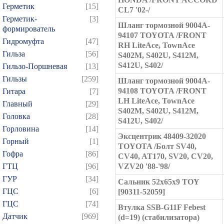
Герметик
[15]
CL7 '02-/
Герметик-
[3]
Шланг тормозной 9004A-
формирователь
94107 TOYOTA /FRONT
Гидромуфта
[47]
RH LiteAce, TownAce
Гильза
[56]
S402M, S402U, S412M,
S412U, S402/
Гильзо-Поршневая
[13]
Гильзы
[259]
Шланг тормозной 9004A-
94108 TOYOTA /FRONT
Гитара
[7]
LH LiteAce, TownAce
Главный
[29]
S402M, S402U, S412M,
Головка
[28]
S412U, S402/
Горловина
[14]
Эксцентрик 48409-32020
Горный
[1]
TOYOTA /Болт SV40,
Гофра
[86]
CV40, AT170, SV20, CV20,
ГТЦ
[96]
VZV20 '88-'98/
ГУР
[34]
Сальник 52x65x9 TOY
ГЦC
[6]
[90311-52059]
ГЦС
[74]
Втулка SSB-G11F Febest
Датчик
[969]
(d=19) (стабилизатора)