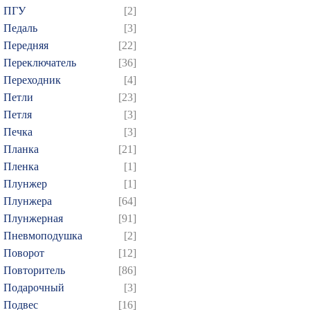
ПГУ
[2]
604
605
606
607
6
Педаль
[3]
619
620
621
622
6
Передняя
[22]
634
635
636
637
6
Переключатель
[36]
649
650
651
652
6
Переходник
[4]
664
665
666
667
6
Петли
[23]
Петля
[3]
679
680
681
682
6
Печка
[3]
694
695
696
697
6
Планка
[21]
709
710
711
712
7
Пленка
[1]
724
725
726
727
7
Плунжер
[1]
739
740
741
742
7
Плунжера
[64]
Плунжерная
[91]
754
755
756
757
7
Пневмоподушка
[2]
769
770
771
772
7
Поворот
[12]
784
785
786
787
7
Повторитель
[86]
799
800
801
802
8
Подарочный
[3]
814
815
816
817
8
Подвес
[16]