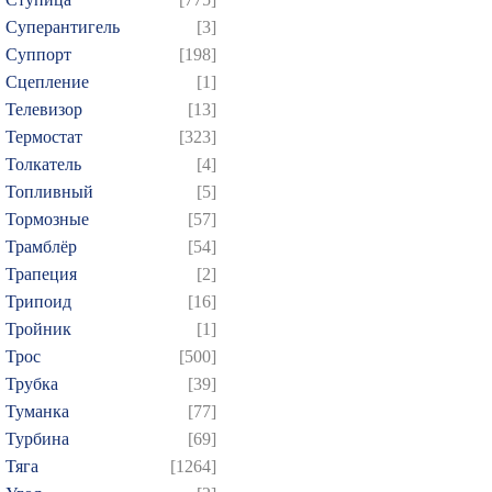
Суперантигель
[3]
Суппорт
[198]
Сцепление
[1]
Телевизор
[13]
Термостат
[323]
Толкатель
[4]
Топливный
[5]
Тормозные
[57]
Трамблёр
[54]
Трапеция
[2]
Трипоид
[16]
Тройник
[1]
Трос
[500]
Трубка
[39]
Туманка
[77]
Турбина
[69]
Тяга
[1264]