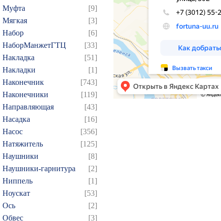
154
155
156
157
1
Муфта
[9]
Мягкая
[3]
169
170
171
172
1
Набор
[6]
184
185
186
187
1
НаборМанжетГТЦ
[33]
199
200
201
202
2
Накладка
[51]
214
215
216
217
2
Накладки
[1]
229
230
231
232
2
Наконечник
[743]
Наконечники
[119]
244
245
246
247
2
Направляющая
[43]
259
260
261
262
2
Насадка
[16]
274
275
276
277
2
Насос
[356]
289
290
291
292
2
Натяжитель
[125]
304
305
306
307
3
Наушники
[8]
Наушники-гарнитура
[2]
319
320
321
322
3
Ниппель
[1]
334
335
336
337
3
Ноускат
[53]
349
350
351
352
3
Оcь
[2]
364
365
366
367
3
Обвес
[3]