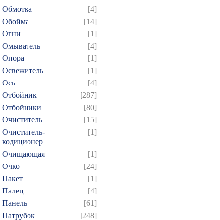
379
380
381
382
3
Обмотка
[4]
Обойма
[14]
394
395
396
397
3
Огни
[1]
409
410
411
412
4
Омыватель
[4]
424
425
426
427
4
Опора
[1]
439
440
441
442
4
Освежитель
[1]
454
455
456
457
4
Ось
[4]
Отбойник
[287]
469
470
471
472
4
Отбойники
[80]
484
485
486
487
4
Очиститель
[15]
499
500
501
502
5
Очиститель-
[1]
514
515
516
517
5
кодиционер
Очищающая
[1]
529
530
531
532
5
Очко
[24]
544
545
546
547
5
Пакет
[1]
559
560
561
562
5
Палец
[4]
574
575
576
577
5
Панель
[61]
589
590
591
592
5
Патрубок
[248]