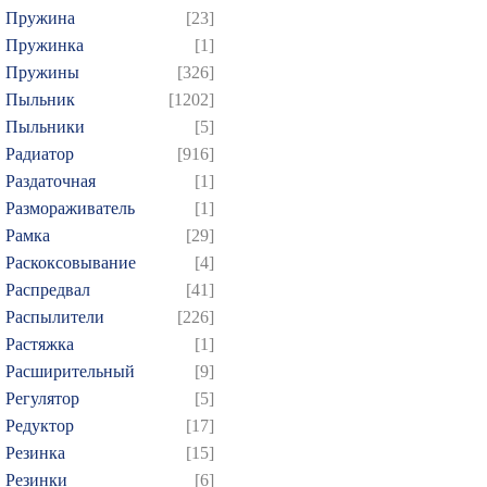
Пружина
[23]
Пружинка
[1]
Пружины
[326]
Пыльник
[1202]
Пыльники
[5]
Радиатор
[916]
Раздаточная
[1]
Размораживатель
[1]
Рамка
[29]
Раскоксовывание
[4]
Распредвал
[41]
Распылители
[226]
Растяжка
[1]
Расширительный
[9]
Регулятор
[5]
Редуктор
[17]
Резинка
[15]
Резинки
[6]