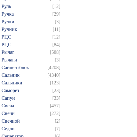
Руль
[12]
Ручка
[29]
Ручки
[3]
Ручник
[11]
РЦC
[12]
РЦС
[84]
Рычаг
[588]
Рычаги
[3]
Сайлентблок
[4208]
Сальник
[4340]
Сальники
[123]
Саморез
[23]
Сапун
[33]
Свеча
[457]
Свечи
[272]
Свечной
[2]
Седло
[7]
Сепаратор
[6]