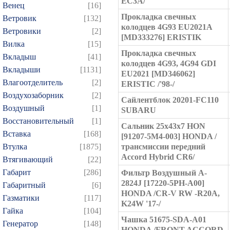
EC3A/
Венец
[16]
Прокладка свечных
Ветровик
[132]
колодцев 4G93 EU2021A
Ветровики
[2]
[MD333276] ERISTIK
Вилка
[15]
Прокладка свечных
Вкладыш
[41]
колодцев 4G93, 4G94 GDI
Вкладыши
[1131]
EU2021 [MD346062]
Влагоотделитель
[2]
ERISTIC /'98-/
Воздухозаборник
[2]
Сайлентблок 20201-FC110
Воздушный
[1]
SUBARU
Восстановительный
[1]
Сальник 25x43x7 HON
Вставка
[168]
[91207-5M4-003] HONDA /
Втулка
[1875]
трансмиссии передний
Accord Hybrid CR6/
Втягивающий
[22]
Габарит
[286]
Фильтр Воздушный A-
2824J [17220-5PH-A00]
Габаритный
[6]
HONDA /CR-V RW -R20A,
Газматики
[117]
K24W '17-/
Гайка
[104]
Чашка 51675-SDA-A01
Генератор
[148]
HONDA /FRONT ACCORD