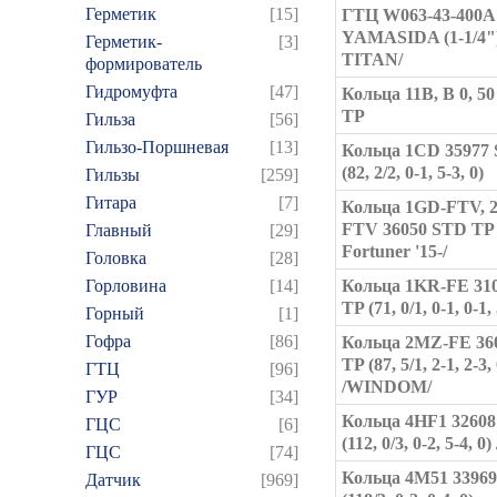
Герметик
[15]
ГТЦ W063-43-400A
YAMASIDA (1-1/4"
Герметик-
[3]
TITAN/
формирователь
Гидромуфта
[47]
Кольца 11B, B 0, 50
TP
Гильза
[56]
Гильзо-Поршневая
[13]
Кольца 1CD 35977
(82, 2/2, 0-1, 5-3, 0)
Гильзы
[259]
Гитара
[7]
Кольца 1GD-FTV, 
FTV 36050 STD TP /
Главный
[29]
Fortuner '15-/
Головка
[28]
Горловина
[14]
Кольца 1KR-FE 310
TP (71, 0/1, 0-1, 0-1, 
Горный
[1]
Гофра
[86]
Кольца 2MZ-FE 36
TP (87, 5/1, 2-1, 2-3, 
ГТЦ
[96]
/WINDOM/
ГУР
[34]
Кольца 4HF1 32608 
ГЦC
[6]
(112, 0/3, 0-2, 5-4, 0
ГЦС
[74]
Кольца 4M51 33969 
Датчик
[969]