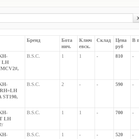
Бренд
Бота
Ключ
Склад
Цена
В 
нич.
евск.
руб
KH-
B.S.C.
1
1
-
810
-
T LH
 MCV2#,
KH-
B.S.C.
2
-
-
590
-
R RH=LH
 ST190,
KH-
B.S.C.
1
1
-
700
-
T LH
7/
KH-
B.S.C.
1
-
-
520
-