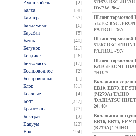
511678 BSC /REA
Аудиокабель
[2]
DW3W '96-/
Балка
[58]
Шланг тормозной 
Бампер
[137]
512162 BSC /FRO
Бандажный
[6]
PATROL -'97/
Барабан
[5]
Шланг тормозной 
Бачок
[40]
51867 BSC /FRON
Бегунок
[21]
PATROL -'97/
Бендикс
[26]
Шланг тормозной 
Бензонасос
[17]
K&K /FRONT HIA
Беспроводное
[2]
#H10#/
Беспроводные
[1]
Вкладыши коренн
Блок
[81]
EB10, EB70, EF ST
Боковые
[4]
(M279A) TAIHO
/DAIHATSU HIJET
Болт
[247]
20, 40/
Брызговик
[77]
Вкладыши шатун
Быстрая
[2]
EB10, EB70, EF ST
Вакуум
[23]
(R279A) TAIHO
Вал
[194]