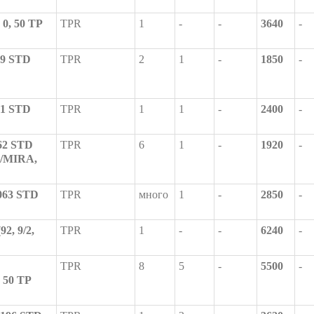
0, 50 TP
TPR
1
-
-
3640
-
59 STD
TPR
2
1
-
1850
-
61 STD
TPR
1
1
-
2400
-
62 STD
TPR
6
1
-
1920
-
) /MIRA,
063 STD
TPR
много
1
-
2850
-
2, 9/2,
TPR
1
-
-
6240
-
TPR
8
5
-
5500
-
 50 TP