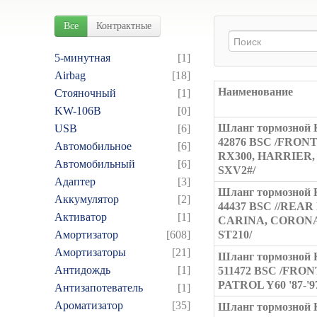
Все
Контрактные
5-минутная
[1]
Airbag
[18]
Наименование
Cтояночный
[1]
KW-106B
[0]
Шланг тормозной 
USB
[6]
42876 BSC /FRON
Автомобильное
[6]
RX300, HARRIER,
Автомобильный
[6]
SXV2#/
Адаптер
[3]
Шланг тормозной 
Аккумулятор
[2]
44437 BSC //REA
Активатор
[1]
CARINA, CORONA
Амортизатор
[608]
ST210/
Амортизаторы
[21]
Шланг тормозной 
Антидождь
[1]
511472 BSC /FRON
PATROL Y60 '87-'9
Антизапотеватель
[1]
Ароматизатор
[35]
Шланг тормозной 