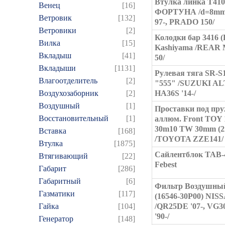
Втулка линка T41
Венец
[16]
ФОРТУНА /d=8m
Ветровик
[132]
97-, PRADO 150/
Ветровики
[2]
Колодки бар 3416 (
Вилка
[15]
Kashiyama /REAR 
Вкладыш
[41]
50/
Вкладыши
[1131]
Рулевая тяга SR-S
Влагоотделитель
[2]
"555" /SUZUKI A
Воздухозаборник
[2]
HA36S '14-/
Воздушный
[1]
Проставки под пр
Восстановительный
[1]
аллюм. Front TOY 
30m10 TW 30mm (2
Вставка
[168]
/TOYOTA ZZE141/
Втулка
[1875]
Сайлентблок TAB-
Втягивающий
[22]
Febest
Габарит
[286]
Габаритный
[6]
Фильтр Воздушный
Газматики
[117]
(16546-30P00) NI
Гайка
[104]
/QR25DE '07-, VG
'90-/
Генератор
[148]