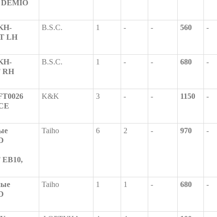
R DEMIO
KH-
B.S.C.
1
-
-
560
-
NT LH
KH-
B.S.C.
1
-
-
680
-
T RH
FT0026
K&K
3
-
-
1150
-
CE
ые
Taiho
6
2
-
970
-
D
 EB10,
ные
Taiho
1
1
-
680
-
D