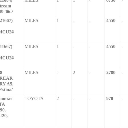
11684)
MILES
1
1
-
6750
-
tream
 '06-/
21667)
MILES
1
-
-
4550
-
MCU2#
11667)
MILES
1
-
-
4550
-
MCU2#
8
MILES
-
2
-
2780
-
 /REAR
RY A5,
Estina/
лонки
TOYOTA
2
-
-
970
-
TA
90,
U20,