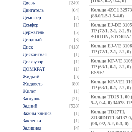
(118/3, 0-2, 0-4, 0)
Дверь
[249]
Кольца 4ZC1 32573 
Двигатель
[64]
(88.0/1.5-1.5-4.0)
Демпфер
[2]
Демфер
[1]
Кольца EJ-DE 310
TP (72/1, 2-1, 2-2, 5)
Держатель
[5]
/SIRION, STORIA/
Диодный
[3]
Кольца EJ-VE 310
Диск
[418]
TP (72/1, 2-1, 2-2, 0)
Дисконтная
[1]
Кольца KF-VE 310
Диффузор
[1]
TP (63/1, 0-1, 2-2, 0
ДОМКРАТ
[1]
ESSE/
Жидкий
[5]
Кольца KF-VE2 31
Жидкость
[80]
TP (63/1, 0-1, 2-2, 0)
Жилет
[1]
Кольца TD25 1, 00 (9
Заглушка
[21]
5-2, 0-4, 0) 34078 TP
Задний
[528]
Кольца TD27TI,
Зажим-клипса
[1]
ZD30DDTI 34137 0,
Заклепка
[1]
(96, 0/2, 5-2, 0-3, 0)
Заливная
[4]