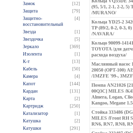
Кольца VQ35DE 34
Замок
[12]
(95, 5/1, 2-1, 2-2, 5) 
Защита
[79]
/MURANO/
Защитно-
[4]
Кольца YD25-2 34
восстановительный
TP (89/2, 0-2, 0-3, 0)
Звезда
[1]
/NAVARA/
Звездочка
[5]
Кольцо 90099-1414
Зеркало
[369]
TOYOTA /для датч
Изолента
[1]
расхода воздуха/
К-т
[13]
Маслянный насос 1
Кабель
[50]
20050 (OPT-100) A
/1MZFE '99-, 3MZFE
Камера
[4]
Капот
[144]
Помпа AN21026 [21
Кардан
[131]
00Q3C] MILES /K4
Almera, Logan, Clio
Карта
[2]
Kangoo, Megane 1.5-
Картридж
[250]
Стойка 333486 (DG
Катализатор
[1]
MILES /Front RH S
Катушка
[2]
RN6, RN7, RN8, RN9
Катушки
[291]