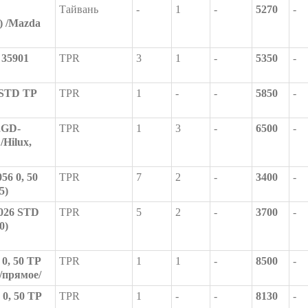
Тайвань
-
1
-
5270
-
) /Mazda
 35901
TPR
3
1
-
5350
-
 STD TP
TPR
1
-
-
5850
-
2GD-
TPR
1
3
-
6500
-
Hilux,
56 0, 50
TPR
7
2
-
3400
-
5)
026 STD
TPR
5
2
-
3700
-
0)
0, 50 TP
TPR
1
1
-
8500
-
) /прямое/
0, 50 TP
TPR
1
-
-
8130
-