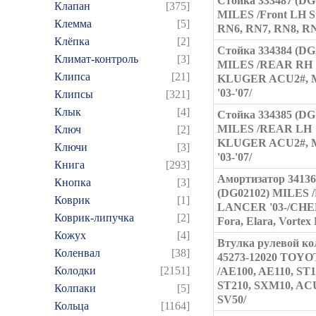
Стойка 333487 (DG
Клапан
[375]
MILES /Front LH S
Клемма
[5]
RN6, RN7, RN8, RN9
Клёпка
[2]
Стойка 334384 (DG
Климат-контроль
[3]
MILES /REAR RH
Клипса
[21]
KLUGER ACU2#, 
'03-'07/
Клипсы
[321]
Клык
[4]
Стойка 334385 (DG
MILES /REAR LH
Ключ
[2]
KLUGER ACU2#, 
Ключи
[3]
'03-'07/
Книга
[293]
Амортизатор 34136
Кнопка
[3]
(DG02102) MILES
Коврик
[1]
LANCER '03-/CHE
Коврик-липучка
[2]
Fora, Elara, Vortex 
Кожух
[4]
Втулка рулевой ко
Коленвал
[38]
45273-12020 TOYO
Колодки
[2151]
/AE100, AE110, ST1
ST210, SXM10, AC
Колпаки
[5]
SV50/
Кольца
[1164]