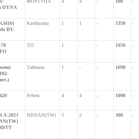
0U
ФОРТУНА
4
4
-
100
-
m DYNA
K3416)
Kashiyama
1
1
-
5350
-
Mz BT-
170
555
1
-
-
1950
-
LTO
ужину
Тайвань
1
-
-
1690
-
102-
шт.)
420
Febest
4
4
-
1090
-
 A-202J
NISSAN(TW)
5
2
-
300
-
SSAN(TW)
30DTT