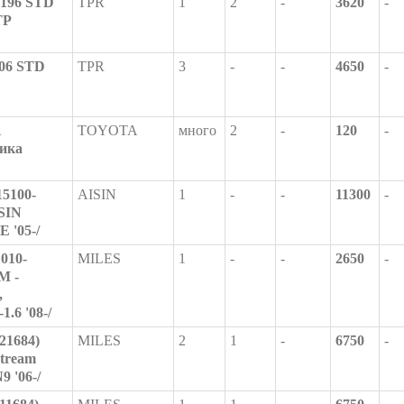
196 STD
TPR
1
2
-
3620
-
TP
206 STD
TPR
3
-
-
4650
-
1
TOYOTA
много
2
-
120
-
ика
5100-
AISIN
1
-
-
11300
-
ISIN
 '05-/
010-
MILES
1
-
-
2650
-
M -
,
1.6 '08-/
21684)
MILES
2
1
-
6750
-
tream
 '06-/