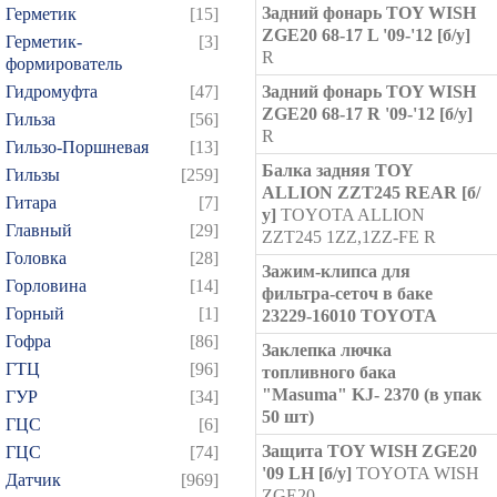
Задний фонарь TOY WISH
Герметик
[15]
ZGE20 68-17 L '09-'12 [б/у]
Герметик-
[3]
R
формирователь
Гидромуфта
[47]
Задний фонарь TOY WISH
ZGE20 68-17 R '09-'12 [б/у]
Гильза
[56]
R
Гильзо-Поршневая
[13]
Балка задняя TOY
Гильзы
[259]
ALLION ZZT245 REAR [б/
Гитара
[7]
у]
TOYOTA ALLION
Главный
[29]
ZZT245 1ZZ,1ZZ-FE R
Головка
[28]
Зажим-клипса для
Горловина
[14]
фильтра-сеточ в баке
Горный
[1]
23229-16010 TOYOTA
Гофра
[86]
Заклепка лючка
ГТЦ
[96]
топливного бака
"Masuma" KJ- 2370 (в упак
ГУР
[34]
50 шт)
ГЦC
[6]
Защита TOY WISH ZGE20
ГЦС
[74]
'09 LH [б/у]
TOYOTA WISH
Датчик
[969]
ZGE20