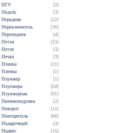
424
425
426
427
4
ПГУ
[2]
439
440
441
442
4
Педаль
[3]
Передняя
[22]
454
455
456
457
4
Переключатель
[36]
469
470
471
472
4
Переходник
[4]
484
485
486
487
4
Петли
[23]
499
500
501
502
5
Петля
[3]
514
515
516
517
5
Печка
[3]
Планка
[21]
529
530
531
532
5
Пленка
[1]
544
545
546
547
5
Плунжер
[1]
559
560
561
562
5
Плунжера
[64]
574
575
576
577
5
Плунжерная
[91]
589
590
591
592
5
Пневмоподушка
[2]
Поворот
[12]
604
605
606
607
6
Повторитель
[86]
619
620
621
622
6
Подарочный
[3]
634
635
636
637
6
Подвес
[16]