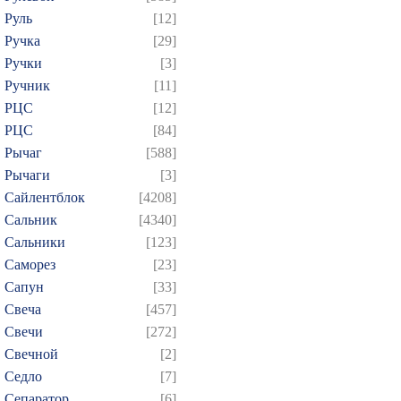
Руль
[12]
Ручка
[29]
Ручки
[3]
Ручник
[11]
РЦC
[12]
РЦС
[84]
Рычаг
[588]
Рычаги
[3]
Сайлентблок
[4208]
Сальник
[4340]
Сальники
[123]
Саморез
[23]
Сапун
[33]
Свеча
[457]
Свечи
[272]
Свечной
[2]
Седло
[7]
Сепаратор
[6]