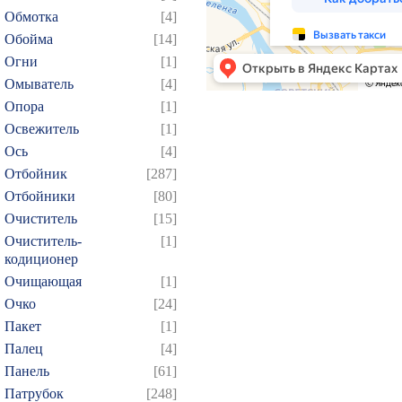
199
200
201
202
2
Обмотка
[4]
214
215
216
217
2
Обойма
[14]
229
230
231
232
2
Огни
[1]
Омыватель
[4]
244
245
246
247
2
Опора
[1]
259
260
261
262
2
Освежитель
[1]
274
275
276
277
2
Ось
[4]
289
290
291
292
2
Отбойник
[287]
304
305
306
307
3
Отбойники
[80]
Очиститель
[15]
319
320
321
322
3
Очиститель-
[1]
334
335
336
337
3
кодиционер
349
350
351
352
3
Очищающая
[1]
364
365
366
367
3
Очко
[24]
Пакет
[1]
379
380
381
382
3
Палец
[4]
394
395
396
397
3
Панель
[61]
409
410
411
412
4
Патрубок
[248]