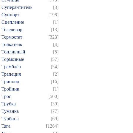
Суперантигель
[3]
Суппорт
[198]
Сцепление
[1]
Телевизор
[13]
Термостат
[323]
Толкатель
[4]
Топливный
[5]
Тормозные
[57]
Трамблёр
[54]
Трапеция
[2]
Трипоид
[16]
Тройник
[1]
Трос
[500]
Трубка
[39]
Туманка
[77]
Турбина
[69]
Тяга
[1264]