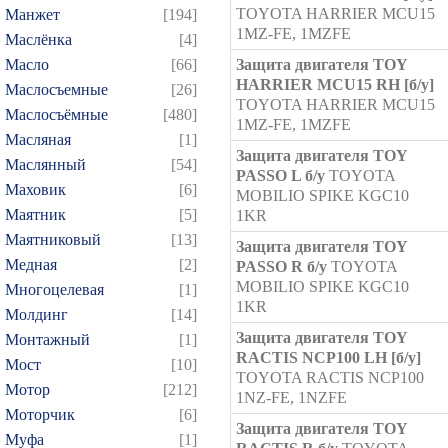
TOYOTA HARRIER MCU15
Манжет
[194]
1MZ-FE, 1MZFE
Маслёнка
[4]
Масло
[66]
Защита двигателя TOY
HARRIER MCU15 RH [б/у]
Маслосъемные
[26]
TOYOTA HARRIER MCU15
Маслосъёмные
[480]
1MZ-FE, 1MZFE
Масляная
[1]
Защита двигателя TOY
Маслянный
[54]
PASSO L б/у
TOYOTA
Маховик
[6]
MOBILIO SPIKE KGC10
Маятник
[5]
1KR
Маятниковый
[13]
Защита двигателя TOY
Медная
[2]
PASSO R б/у
TOYOTA
MOBILIO SPIKE KGC10
Многоцелевая
[1]
1KR
Молдинг
[14]
Защита двигателя TOY
Монтажный
[1]
RACTIS NCP100 LH [б/у]
Мост
[10]
TOYOTA RACTIS NCP100
Мотор
[212]
1NZ-FE, 1NZFE
Моторчик
[6]
Защита двигателя TOY
Муфа
[1]