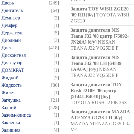
Дверь
[249]
Защита TOY WISH ZGE20
Двигатель
[64]
'09 RH [б/у]
TOYOTA WISH
Демпфер
[2]
ZGE20
Демфер
[1]
Защита двигателя NIS
Держатель
[5]
Teana J32 '08 центр [75892-
Диодный
[3]
JN20A] [б/у]
NISSAN
Диск
[418]
TEANA J32 VQ25DE F
Дисконтная
[1]
Защита двигателя NIS
Диффузор
[1]
Teana J32 '08 LH [64839-
1AA0A] [б/у]
NISSAN
ДОМКРАТ
[1]
TEANA J32 VQ25DE F
Жидкий
[5]
Защита двигателя TOY
Жидкость
[80]
Rush J210E '06 центр
Жилет
[1]
[51441-B4010] [б/у]
Заглушка
[21]
TOYOTA RUSH J210E 3SZ
Задний
[528]
Защита двигателя MAZDA
Зажим-клипса
[1]
ATENZA GG3S LH [б/у]
Заклепка
[1]
MAZDA ATENZA GG3S L3-
VE
Заливная
[4]