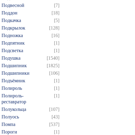
649
650
651
652
6
Подвесной
[7]
664
665
666
667
6
Поддон
[18]
Подкачка
[5]
679
680
681
682
6
Подкрылок
[128]
694
695
696
697
6
Подножка
[16]
709
710
711
712
7
Подпятник
[1]
724
725
726
727
7
Подсветка
[1]
739
740
741
742
7
Подушка
[1540]
Подшипник
[1825]
754
755
756
757
7
Подшипники
[106]
769
770
771
772
7
Подъёмник
[1]
784
785
786
787
7
Полироль
[1]
799
800
801
802
8
Полироль-
[1]
реставратор
814
815
816
817
8
Полукольца
[107]
829
830
831
832
8
Полуось
[43]
844
845
846
847
8
Помпа
[537]
859
860
861
862
8
Пороги
[1]