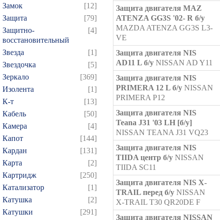
Замок
[12]
Защита двигателя MAZ
Защита
[79]
ATENZA GG3S '02- R б/у
MAZDA ATENZA GG3S L3-
Защитно-
[4]
VE
восстановительный
Звезда
[1]
Защита двигателя NIS
AD11 L б/у
NISSAN AD Y11
Звездочка
[5]
Зеркало
[369]
Защита двигателя NIS
PRIMERA 12 L б/у
NISSAN
Изолента
[1]
PRIMERA P12
К-т
[13]
Защита двигателя NIS
Кабель
[50]
Teana J31 '03 LH [б/у]
Камера
[4]
NISSAN TEANA J31 VQ23
Капот
[144]
Защита двигателя NIS
Кардан
[131]
TIIDA центр б/у
NISSAN
Карта
[2]
TIIDA SC11
Картридж
[250]
Защита двигателя NIS X-
Катализатор
[1]
TRAIL перед б/у
NISSAN
Катушка
[2]
X-TRAIL T30 QR20DE F
Катушки
[291]
Защита двигателя NISSAN