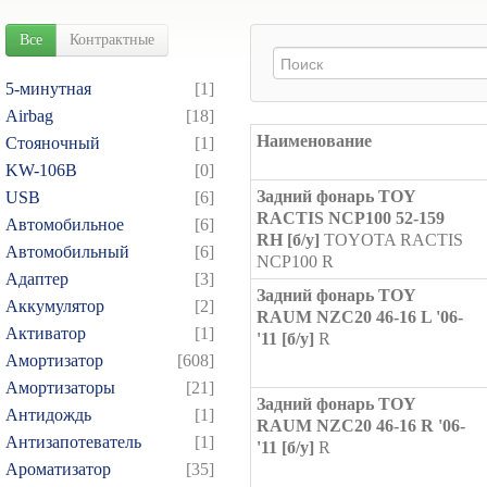
Все
Контрактные
5-минутная
[1]
Airbag
[18]
Наименование
Cтояночный
[1]
KW-106B
[0]
Задний фонарь TOY
USB
[6]
RACTIS NCP100 52-159
Автомобильное
[6]
RH [б/у]
TOYOTA RACTIS
Автомобильный
[6]
NCP100 R
Адаптер
[3]
Задний фонарь TOY
Аккумулятор
[2]
RAUM NZC20 46-16 L '06-
Активатор
[1]
'11 [б/у]
R
Амортизатор
[608]
Амортизаторы
[21]
Задний фонарь TOY
Антидождь
[1]
RAUM NZC20 46-16 R '06-
Антизапотеватель
[1]
'11 [б/у]
R
Ароматизатор
[35]