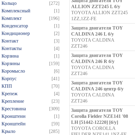
Защита двигателя TOY
Кольцо
[272]
ALLION ZZT245 L б/у
Комплексный
[1]
TOYOTA ALLION ZZT245
Комплект
[196]
1ZZ,1ZZ-FE
Конденсатор
[1]
Защита двигателя TOY
Кондиционер
[2]
CALDINA 246 L б/у
TOYOTA CALDINA
Контакт
[3]
ZZT246
Контакты
[4]
Защита двигателя TOY
Корзина
[1]
CALDINA 246 R б/у
Корзины
[159]
TOYOTA CALDINA
Коромысло
[6]
ZZT246
Корпус
[41]
Защита двигателя TOY
КПП
[70]
CALDINA 246 центр б/у
Крепеж
[4]
TOYOTA CALDINA
ZZT246
Крепление
[23]
Крестовина
[309]
Защита двигателя TOY
Кронштеин
[1]
Corolla Fielder NZE141 '08
LH [51442-12220] [б/у]
Кронштейн
[59]
TOYOTA COROLLA
Крыло
[285]
FIELDER NZE141 1NZ-FE,