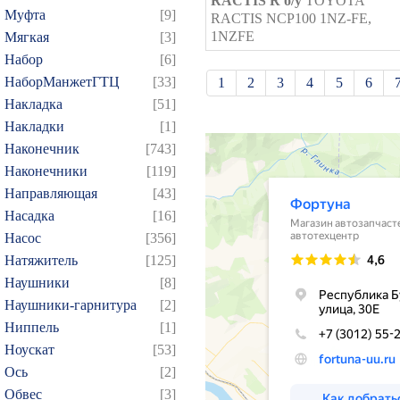
RACTIS R б/у
TOYOTA
Муфта
[9]
RACTIS NCP100 1NZ-FE,
1NZFE
Мягкая
[3]
Набор
[6]
НаборМанжетГТЦ
[33]
1
2
3
4
5
6
Накладка
[51]
21
22
23
24
25
Накладки
[1]
39
40
41
42
43
Наконечник
[743]
57
58
59
60
61
Наконечники
[119]
75
76
77
78
79
Направляющая
[43]
Насадка
[16]
93
94
95
96
97
Насос
[356]
109
110
111
112
1
Натяжитель
[125]
124
125
126
127
1
Наушники
[8]
139
140
141
142
1
Наушники-гарнитура
[2]
154
155
156
157
1
Ниппель
[1]
Ноускат
[53]
169
170
171
172
1
Оcь
[2]
184
185
186
187
1
Обвес
[3]