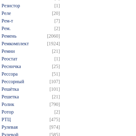
Резистор
[1]
Реле
[20]
Рем-т
[7]
Рем.
[2]
Ремень
[2060]
Ремкомплект
[1924]
Ремни
[21]
Реостат
[1]
Ресничка
[25]
Рессора
[51]
Рессорный
[107]
Решётка
[101]
Решетка
[21]
Ролик
[790]
Ротор
[2]
РТЦ
[475]
Рулевая
[974]
Рулевой
[585]