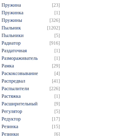
Пружина
[23]
Пружинка
[1]
Пружины
[326]
Пыльник
[1202]
Пыльники
[5]
Радиатор
[916]
Раздаточная
[1]
Размораживатель
[1]
Рамка
[29]
Раскоксовывание
[4]
Распредвал
[41]
Распылители
[226]
Растяжка
[1]
Расширительный
[9]
Регулятор
[5]
Редуктор
[17]
Резинка
[15]
Резинки
[6]