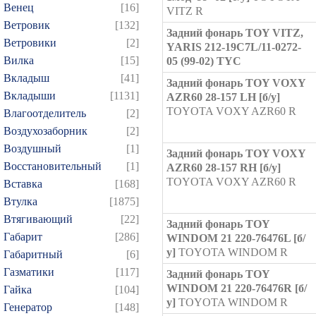
Венец
[16]
VITZ R
Ветровик
[132]
Задний фонарь TOY VITZ,
Ветровики
[2]
YARIS 212-19C7L/11-0272-
Вилка
[15]
05 (99-02) TYC
Вкладыш
[41]
Задний фонарь TOY VOXY
Вкладыши
[1131]
AZR60 28-157 LH [б/у]
TOYOTA VOXY AZR60 R
Влагоотделитель
[2]
Воздухозаборник
[2]
Воздушный
[1]
Задний фонарь TOY VOXY
Восстановительный
[1]
AZR60 28-157 RH [б/у]
TOYOTA VOXY AZR60 R
Вставка
[168]
Втулка
[1875]
Втягивающий
[22]
Задний фонарь TOY
Габарит
[286]
WINDOM 21 220-76476L [б/
у]
TOYOTA WINDOM R
Габаритный
[6]
Газматики
[117]
Задний фонарь TOY
WINDOM 21 220-76476R [б/
Гайка
[104]
у]
TOYOTA WINDOM R
Генератор
[148]