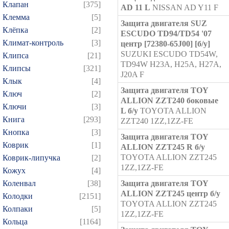
Клапан
[375]
AD 11 L
NISSAN AD Y11 F
Клемма
[5]
Защита двигателя SUZ
Клёпка
[2]
ESCUDO TD94/TD54 '07
Климат-контроль
[3]
центр [72380-65J00] [б/у]
SUZUKI ESCUDO TD54W,
Клипса
[21]
TD94W H23A, H25A, H27A,
Клипсы
[321]
J20A F
Клык
[4]
Защита двигателя TOY
Ключ
[2]
ALLION ZZT240 боковые
Ключи
[3]
L б/у
TOYOTA ALLION
Книга
[293]
ZZT240 1ZZ,1ZZ-FE
Кнопка
[3]
Защита двигателя TOY
Коврик
[1]
ALLION ZZT245 R б/у
TOYOTA ALLION ZZT245
Коврик-липучка
[2]
1ZZ,1ZZ-FE
Кожух
[4]
Коленвал
[38]
Защита двигателя TOY
ALLION ZZT245 центр б/у
Колодки
[2151]
TOYOTA ALLION ZZT245
Колпаки
[5]
1ZZ,1ZZ-FE
Кольца
[1164]