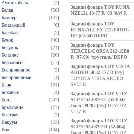
Аудиокабель
[2]
Задний фонарь TOY RUNX
Балка
[58]
NZE121 13-77 R '03 [б/у]
R
Бампер
[137]
Задний фонарь TOY
Бандажный
[6]
RUNX/ALLEX 212-19H1R-
Барабан
[5]
UE (02-04) DEPO
Бачок
[40]
Задний фонарь TOY
Бегунок
[21]
TERCEL/CORSA 212-19B8
Бендикс
[26]
R (97-99) /хрусталь/ DEPO
Бензонасос
[17]
Задний фонарь TOY VISTA
Беспроводное
[2]
ARDEO 50 32-177 R [б/у]
Беспроводные
[1]
TOYOTA VISTA ARDEO
SV55 R
Блок
[81]
Боковые
[4]
Задний фонарь TOY VITZ
SCP10 53-08701L (52-004)
Болт
[247]
1мод '99-'02 [б/у]
TOYOTA
Брызговик
[77]
VITZ R
Быстрая
[2]
Задний фонарь TOY VITZ
Вакуум
[23]
SCP10 53-08701R (52-004)
Вал
[194]
1мод '99-'02 [б/у]
TOYOTA