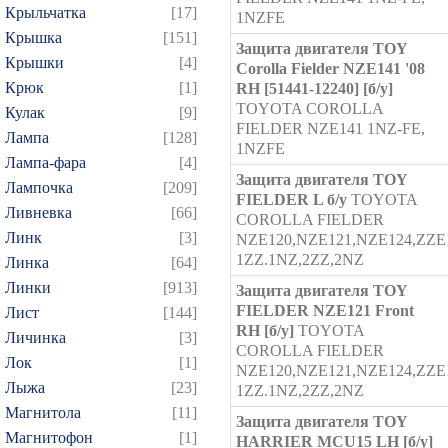
Крыльчатка
[17]
1NZFE
Крышка
[151]
Защита двигателя TOY
Крышки
[4]
Corolla Fielder NZE141 '08
Крюк
[1]
RH [51441-12240] [б/у]
TOYOTA COROLLA
Кулак
[9]
FIELDER NZE141 1NZ-FE,
Лампа
[128]
1NZFE
Лампа-фара
[4]
Защита двигателя TOY
Лампочка
[209]
FIELDER L б/у
TOYOTA
Ливневка
[66]
COROLLA FIELDER
Линк
[3]
NZE120,NZE121,NZE124,ZZE12
1ZZ.1NZ,2ZZ,2NZ
Линка
[64]
Линки
[913]
Защита двигателя TOY
FIELDER NZE121 Front
Лист
[144]
RH [б/у]
TOYOTA
Личинка
[3]
COROLLA FIELDER
Лок
[1]
NZE120,NZE121,NZE124,ZZE12
Лыжа
[23]
1ZZ.1NZ,2ZZ,2NZ
Магнитола
[11]
Защита двигателя TOY
Магнитофон
[1]
HARRIER MCU15 LH [б/у]