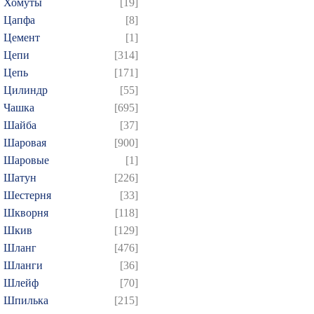
Хомуты
[19]
Цапфа
[8]
Цемент
[1]
Цепи
[314]
Цепь
[171]
Цилиндр
[55]
Чашка
[695]
Шайба
[37]
Шаровая
[900]
Шаровые
[1]
Шатун
[226]
Шестерня
[33]
Шкворня
[118]
Шкив
[129]
Шланг
[476]
Шланги
[36]
Шлейф
[70]
Шпилька
[215]