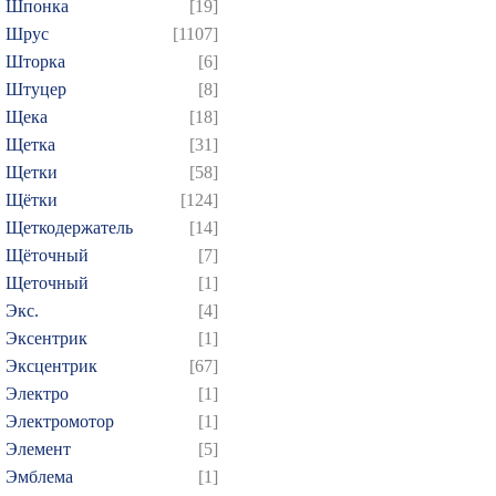
Шпонка
[19]
Шрус
[1107]
Шторка
[6]
Штуцер
[8]
Щека
[18]
Щетка
[31]
Щетки
[58]
Щётки
[124]
Щеткодержатель
[14]
Щёточный
[7]
Щеточный
[1]
Экс.
[4]
Эксентрик
[1]
Эксцентрик
[67]
Электро
[1]
Электромотор
[1]
Элемент
[5]
Эмблема
[1]