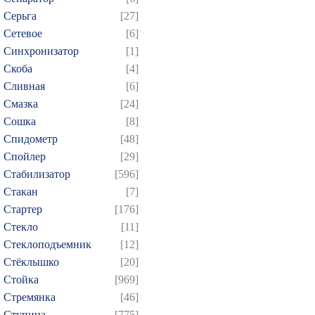
Серьга
[27]
Сетевое
[6]
Синхронизатор
[1]
Скоба
[4]
Сливная
[6]
Смазка
[24]
Сошка
[8]
Спидометр
[48]
Спойлер
[29]
Стабилизатор
[596]
Стакан
[7]
Стартер
[176]
Стекло
[11]
Стеклоподъемник
[12]
Стёклышко
[20]
Стойка
[969]
Стремянка
[46]
Ступица
[775]