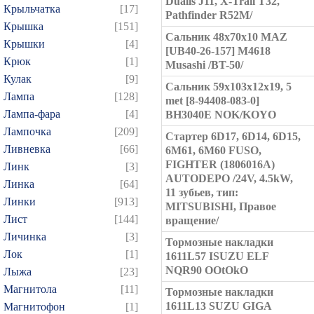
Dualis J11, X-Trail T32,
Крыльчатка
[17]
Pathfinder R52M/
Крышка
[151]
Сальник 48x70x10 MAZ
Крышки
[4]
[UB40-26-157] M4618
Крюк
[1]
Musashi /BT-50/
Кулак
[9]
Сальник 59x103x12x19, 5
Лампа
[128]
met [8-94408-083-0]
Лампа-фара
[4]
BH3040E NOK/KOYO
Лампочка
[209]
Стартер 6D17, 6D14, 6D15,
Ливневка
[66]
6M61, 6M60 FUSO,
FIGHTER (1806016A)
Линк
[3]
AUTODEPO /24V, 4.5kW,
Линка
[64]
11 зубьев, тип:
Линки
[913]
MITSUBISHI, Правое
Лист
[144]
вращение/
Личинка
[3]
Тормозные накладки
Лок
[1]
1611L57 ISUZU ELF
NQR90 OOtOkO
Лыжа
[23]
Магнитола
[11]
Тормозные накладки
1611L13 SUZU GIGA
Магнитофон
[1]