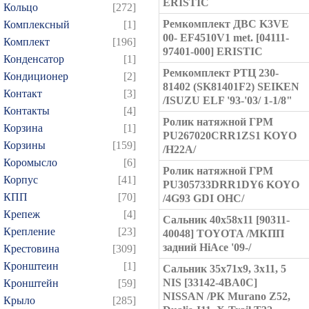
ERISTIC
Кольцо
[272]
Ремкомплект ДВС K3VE
Комплексный
[1]
00- EF4510V1 met. [04111-
Комплект
[196]
97401-000] ERISTIC
Конденсатор
[1]
Ремкомплект РТЦ 230-
Кондиционер
[2]
81402 (SK81401F2) SEIKEN
Контакт
[3]
/ISUZU ELF '93-'03/ 1-1/8"
Контакты
[4]
Ролик натяжной ГРМ
Корзина
[1]
PU267020CRR1ZS1 KOYO
Корзины
[159]
/H22A/
Коромысло
[6]
Ролик натяжной ГРМ
Корпус
[41]
PU305733DRR1DY6 KOYO
КПП
[70]
/4G93 GDI OHC/
Крепеж
[4]
Сальник 40x58x11 [90311-
Крепление
[23]
40048] TOYOTA /МКПП
задний HiAce '09-/
Крестовина
[309]
Кронштеин
[1]
Сальник 35x71x9, 3x11, 5
NIS [33142-4BA0C]
Кронштейн
[59]
NISSAN /РК Murano Z52,
Крыло
[285]