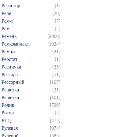
Резистор
[1]
Реле
[20]
Рем-т
[7]
Рем.
[2]
Ремень
[2060]
Ремкомплект
[1924]
Ремни
[21]
Реостат
[1]
Ресничка
[25]
Рессора
[51]
Рессорный
[107]
Решетка
[21]
Решётка
[101]
Ролик
[790]
Ротор
[2]
РТЦ
[475]
Рулевая
[974]
Рулевой
[585]