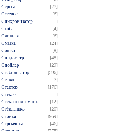
Серьга
[27]
Сетевое
[6]
Синхронизатор
[1]
Скоба
[4]
Сливная
[6]
Смазка
[24]
Сошка
[8]
Спидометр
[48]
Спойлер
[29]
Стабилизатор
[596]
Стакан
[7]
Стартер
[176]
Стекло
[11]
Стеклоподъемник
[12]
Стёклышко
[20]
Стойка
[969]
Стремянка
[46]
Ступица
[775]