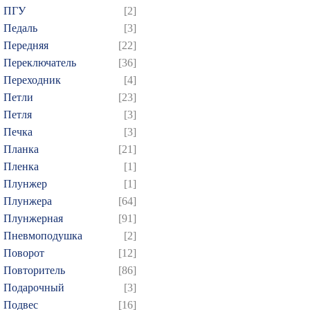
604
605
606
607
6
ПГУ
[2]
619
620
621
622
6
Педаль
[3]
Передняя
[22]
634
635
636
637
6
Переключатель
[36]
649
650
651
652
6
Переходник
[4]
664
665
666
667
6
Петли
[23]
679
680
681
682
6
Петля
[3]
694
695
696
697
6
Печка
[3]
Планка
[21]
709
710
711
712
7
Пленка
[1]
724
725
726
727
7
Плунжер
[1]
739
740
741
742
7
Плунжера
[64]
754
755
756
757
7
Плунжерная
[91]
769
770
771
772
7
Пневмоподушка
[2]
Поворот
[12]
784
785
786
787
7
Повторитель
[86]
799
800
801
802
8
Подарочный
[3]
814
815
816
817
8
Подвес
[16]