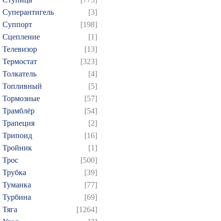
Суперантигель
[3]
Суппорт
[198]
Сцепление
[1]
Телевизор
[13]
Термостат
[323]
Толкатель
[4]
Топливный
[5]
Тормозные
[57]
Трамблёр
[54]
Трапеция
[2]
Трипоид
[16]
Тройник
[1]
Трос
[500]
Трубка
[39]
Туманка
[77]
Турбина
[69]
Тяга
[1264]