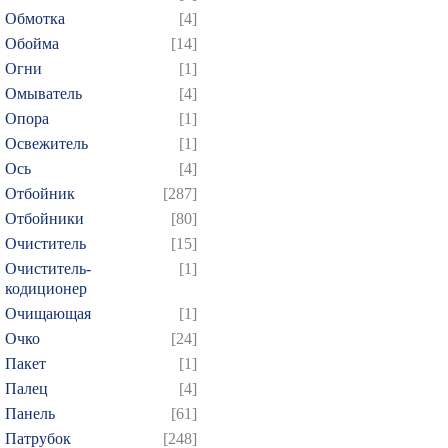
379
380
381
382
3
Обмотка
[4]
394
395
396
397
3
Обойма
[14]
409
410
411
412
4
Огни
[1]
Омыватель
[4]
424
425
426
427
4
Опора
[1]
439
440
441
442
4
Освежитель
[1]
454
455
456
457
4
Ось
[4]
469
470
471
472
4
Отбойник
[287]
484
485
486
487
4
Отбойники
[80]
Очиститель
[15]
499
500
501
502
5
Очиститель-
[1]
514
515
516
517
5
кодиционер
529
530
531
532
5
Очищающая
[1]
544
545
546
547
5
Очко
[24]
Пакет
[1]
559
560
561
562
5
Палец
[4]
574
575
576
577
5
Панель
[61]
589
590
591
592
5
Патрубок
[248]