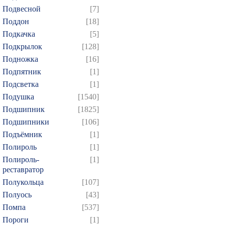
829
830
831
832
8
Подвесной
[7]
844
845
846
847
8
Поддон
[18]
Подкачка
[5]
859
860
861
862
8
Подкрылок
[128]
874
Подножка
[16]
Подпятник
[1]
Подсветка
[1]
Подушка
[1540]
Подшипник
[1825]
Подшипники
[106]
Подъёмник
[1]
Полироль
[1]
Полироль-
[1]
реставратор
Полукольца
[107]
Полуось
[43]
Помпа
[537]
Пороги
[1]