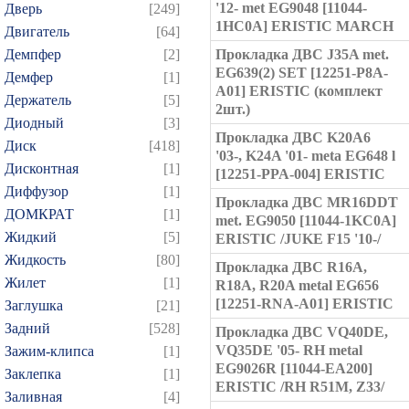
'12- met EG9048 [11044-
Дверь
[249]
1HC0A] ERISTIC MARCH
Двигатель
[64]
Демпфер
[2]
Прокладка ДВС J35A met.
EG639(2) SET [12251-P8A-
Демфер
[1]
A01] ERISTIC (комплект
Держатель
[5]
2шт.)
Диодный
[3]
Прокладка ДВС K20A6
Диск
[418]
'03-, K24A '01- meta EG648 l
Дисконтная
[1]
[12251-PPA-004] ERISTIC
Диффузор
[1]
Прокладка ДВС MR16DDT
ДОМКРАТ
[1]
met. EG9050 [11044-1KC0A]
Жидкий
[5]
ERISTIC /JUKE F15 '10-/
Жидкость
[80]
Прокладка ДВС R16A,
Жилет
[1]
R18A, R20A metal EG656
[12251-RNA-A01] ERISTIC
Заглушка
[21]
Задний
[528]
Прокладка ДВС VQ40DE,
VQ35DE '05- RH metal
Зажим-клипса
[1]
EG9026R [11044-EA200]
Заклепка
[1]
ERISTIC /RH R51M, Z33/
Заливная
[4]