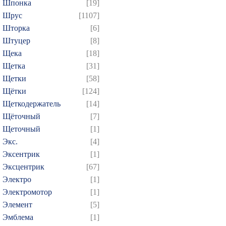
Шпонка
[19]
Шрус
[1107]
Шторка
[6]
Штуцер
[8]
Щека
[18]
Щетка
[31]
Щетки
[58]
Щётки
[124]
Щеткодержатель
[14]
Щёточный
[7]
Щеточный
[1]
Экс.
[4]
Эксентрик
[1]
Эксцентрик
[67]
Электро
[1]
Электромотор
[1]
Элемент
[5]
Эмблема
[1]