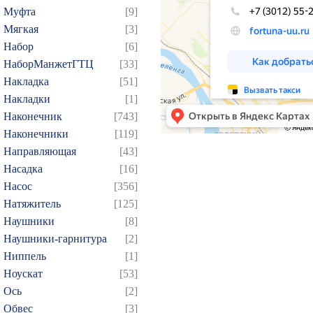
154
155
156
157
1
Муфта
[9]
169
170
171
172
1
Мягкая
[3]
184
185
186
187
1
Набор
[6]
НаборМанжетГТЦ
[33]
199
200
201
202
2
Накладка
[51]
214
215
216
217
2
Накладки
[1]
229
230
231
232
2
Наконечник
[743]
244
245
246
247
2
Наконечники
[119]
259
260
261
262
2
Направляющая
[43]
Насадка
[16]
274
275
276
277
2
Насос
[356]
289
290
291
292
2
Натяжитель
[125]
304
305
306
307
3
Наушники
[8]
319
320
321
322
3
Наушники-гарнитура
[2]
334
335
336
337
3
Ниппель
[1]
Ноускат
[53]
349
350
351
352
3
Оcь
[2]
364
365
366
367
3
Обвес
[3]