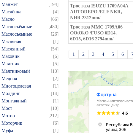
Манжет
[194]
Трос газа ISUZU 1709A04A
Маслёнка
[4]
AUTODEPO /ELF NKR,
NHR 2312mm/
Масло
[66]
Маслосъёмные
[480]
Трос газа MMC 1709A06
OOtOkO /FUSO 6D14,
Маслосъемные
[26]
6D15, 6D16 2794mm/
Масляная
[1]
Маслянный
[54]
1
2
3
4
5
6
Маховик
[6]
21
22
23
24
25
Маятник
[5]
Маятниковый
[13]
39
40
41
42
43
Медная
[2]
57
58
59
60
61
Многоцелевая
[1]
75
76
77
78
79
Молдинг
[14]
93
94
95
96
97
Монтажный
[1]
109
110
111
112
1
Мост
[10]
Мотор
[212]
124
125
126
127
1
Моторчик
[6]
139
140
141
142
1
Муфа
[1]