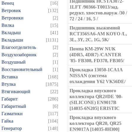
Подшипник HCSTA3072-
Венец
[16]
1LFT /90366-T0013/зад.
Ветровик
[132]
редукт. хвостов.наруж /30 /
Ветровики
[2]
72 / 24 / 16, 5 /
Вилка
[15]
Подшипник выжимной
Вкладыш
[41]
RCT356SA6-AM KOYO /L,
3L, 3Y, 2C, 1G, 5K/
Вкладыши
[1131]
Влагоотделитель
[2]
Помпа KM-29W NUK
Воздухозаборник
[2]
(4DR5, 4DR7) /CANTER
'85- FB308, FD378, FB305/
Воздушный
[1]
Восстановительный
[1]
Прокладка 13050-1CA1A
NISSAN (система
Вставка
[168]
охлаждения Y62 VK56DE/
Втулка
[1875]
Прокладка впускного
Втягивающий
[22]
коллектора QR2#DE '00-
Габарит
[286]
(SILICONE) EN9017B
Габаритный
[6]
[14035-6N205] ERISTIC
Газматики
[117]
Прокладка впускного
Гайка
[104]
коллектора QR20, QR25
Генератор
[148]
EN9017A [14035-8H300]