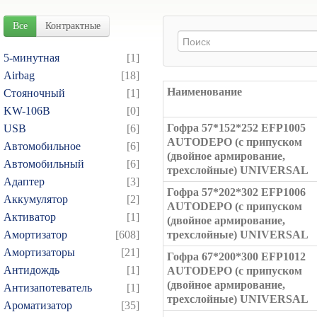
Все
Контрактные
5-минутная
[1]
Airbag
[18]
Наименование
Cтояночный
[1]
KW-106B
[0]
Гофра 57*152*252 EFP1005
USB
[6]
AUTODEPO (с припуском
Автомобильное
[6]
(двойное армирование,
Автомобильный
[6]
трехслойные) UNIVERSAL
Адаптер
[3]
Гофра 57*202*302 EFP1006
Аккумулятор
[2]
AUTODEPO (с припуском
Активатор
[1]
(двойное армирование,
Амортизатор
[608]
трехслойные) UNIVERSAL
Амортизаторы
[21]
Гофра 67*200*300 EFP1012
Антидождь
[1]
AUTODEPO (с припуском
(двойное армирование,
Антизапотеватель
[1]
трехслойные) UNIVERSAL
Ароматизатор
[35]