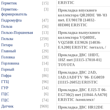
ERISTIC
Герметик
[15]
Герметик-
[3]
Прокладка впускного
формирователь
коллектора QR20DE '00-'03
met. EU9017B [14032-
Гидромуфта
[47]
8H300] ERISTIC
Гильза
[56]
Гильзо-Поршневая
[13]
Прокладка выпускного
коллектора VQ40DE,
Гильзы
[259]
VQ25HR EE9026 [14036-
Гитара
[7]
EA200] ERISTIC /металл, /
Главный
[29]
Прокладка ДВС 1HDT,
Головка
[28]
1HZ met [11115-17010-01]
Горловина
[14]
TOYOTA
Горный
[1]
Прокладка ДВС 2AD,
Гофра
[86]
1AD.1ADFTV '06- EG0059
ГТЦ
[96]
[11115-26052] ERISTIC
ГУР
[34]
Прокладка ДВС EJ25-T 06-
ГЦC
[6]
EG730(2) met [11044-AA670]
ERISTIC /комплект/
ГЦС
[74]
Датчик
[969]
Прокладка ДВС HR12DE