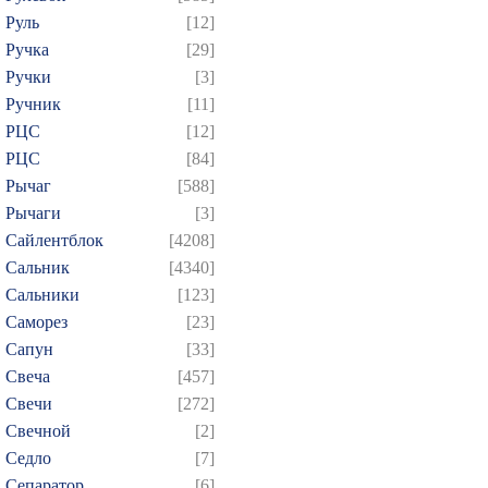
Руль
[12]
Ручка
[29]
Ручки
[3]
Ручник
[11]
РЦC
[12]
РЦС
[84]
Рычаг
[588]
Рычаги
[3]
Сайлентблок
[4208]
Сальник
[4340]
Сальники
[123]
Саморез
[23]
Сапун
[33]
Свеча
[457]
Свечи
[272]
Свечной
[2]
Седло
[7]
Сепаратор
[6]