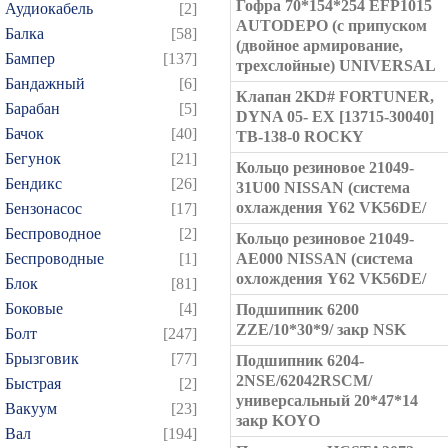
Гофра 70*154*254 EFP1015
Аудиокабель
[2]
AUTODEPO (с припуском
Балка
[58]
(двойное армирование,
Бампер
[137]
трехслойные) UNIVERSAL
Бандажный
[6]
Клапан 2KD# FORTUNER,
Барабан
[5]
DYNA 05- EX [13715-30040]
Бачок
[40]
TB-138-0 ROCKY
Бегунок
[21]
Кольцо резиновое 21049-
Бендикс
[26]
31U00 NISSAN (система
охлаждения Y62 VK56DE/
Бензонасос
[17]
Беспроводное
[2]
Кольцо резиновое 21049-
Беспроводные
[1]
AE000 NISSAN (система
охлождения Y62 VK56DE/
Блок
[81]
Боковые
[4]
Подшипник 6200
ZZE/10*30*9/ закр NSK
Болт
[247]
Брызговик
[77]
Подшипник 6204-
2NSE/62042RSCM/
Быстрая
[2]
универсальный 20*47*14
Вакуум
[23]
закр KOYO
Вал
[194]