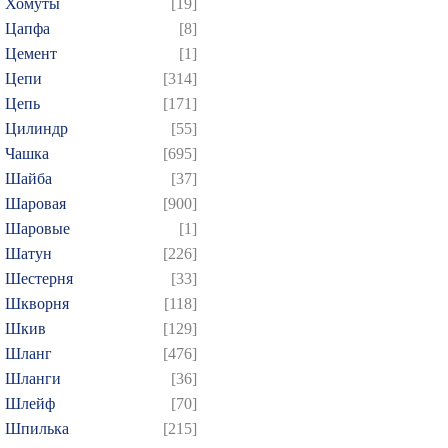
Хомуты
[19]
Цапфа
[8]
Цемент
[1]
Цепи
[314]
Цепь
[171]
Цилиндр
[55]
Чашка
[695]
Шайба
[37]
Шаровая
[900]
Шаровые
[1]
Шатун
[226]
Шестерня
[33]
Шкворня
[118]
Шкив
[129]
Шланг
[476]
Шланги
[36]
Шлейф
[70]
Шпилька
[215]