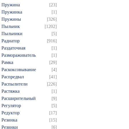
Пружина
[23]
Пружинка
[1]
Пружины
[326]
Пыльник
[1202]
Пыльники
[5]
Радиатор
[916]
Раздаточная
[1]
Размораживатель
[1]
Рамка
[29]
Раскоксовывание
[4]
Распредвал
[41]
Распылители
[226]
Растяжка
[1]
Расширительный
[9]
Регулятор
[5]
Редуктор
[17]
Резинка
[15]
Резинки
[6]