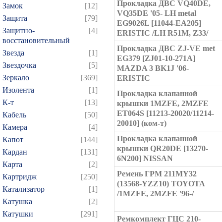
Прокладка ДВС VQ40DE,
Замок
[12]
VQ35DE '05- LH metal
Защита
[79]
EG9026L [11044-EA205]
Защитно-
[4]
ERISTIC /LH R51M, Z33/
восстановительный
Прокладка ДВС ZJ-VE met
Звезда
[1]
EG379 [ZJ01-10-271A]
Звездочка
[5]
MAZDA 3 BK1J '06-
Зеркало
[369]
ERISTIC
Изолента
[1]
Прокладка клапанной
К-т
[13]
крышки 1MZFE, 2MZFE
ET064S [11213-20020/11214-
Кабель
[50]
20010] (ком-т)
Камера
[4]
Прокладка клапанной
Капот
[144]
крышки QR20DE [13270-
Кардан
[131]
6N200] NISSAN
Карта
[2]
Ремень ГРМ 211MY32
Картридж
[250]
(13568-YZZ10) TOYOTA
Катализатор
[1]
/1MZFE, 2MZFE '96-/
Катушка
[2]
Катушки
[291]
Ремкомплект ГЦС 210-