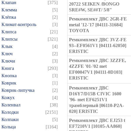
Клапан
[375]
20722 SEIKEN /BONGO
Клемма
[5]
SRE#W, SE##T/ 5/8"
Клёпка
[2]
Ремкомплект ДВС 2GR-FE
Климат-контроль
[3]
metal '12-'17 [04111-31684]
TOYOTA
Клипса
[21]
Клипсы
[321]
Ремкомплект ДВС 3VZ-FE
93--EF0561V1 [04111-62050]
Клык
[4]
ERISTIC
Ключ
[2]
Ремкомплект ДВС 3ZZFE,
Ключи
[3]
4ZZFE '01-'02 met
Книга
[293]
EF00047V1 [04111-0D103]
Кнопка
[3]
ERISTIC
Коврик
[1]
Ремкомплект ДВС
Коврик-липучка
[2]
D16Y7/D15B CIVIC 1600
Кожух
[4]
'96- met EF6251V1
Коленвал
[38]
трамблерный [06110-P2A-
020] ERISTIC
Колодки
[2151]
Колпаки
[5]
Ремкомплект ДВС EJ253 t
EF7210V1 [10105-AA860]
Кольца
[1164]