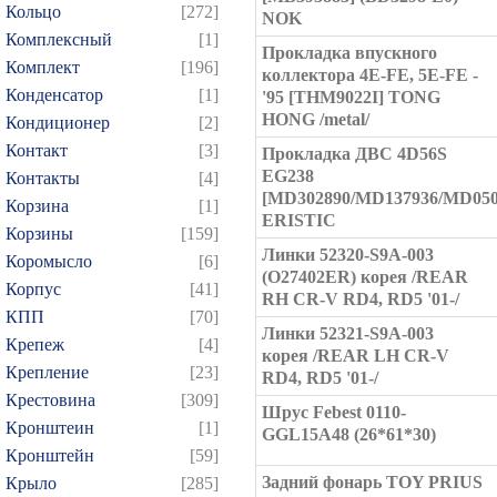
Кольцо
[272]
NOK
Комплексный
[1]
Прокладка впускного
Комплект
[196]
коллектора 4E-FE, 5E-FE -
Конденсатор
[1]
'95 [THM9022I] TONG
HONG /metal/
Кондиционер
[2]
Контакт
[3]
Прокладка ДВС 4D56S
EG238
Контакты
[4]
[MD302890/MD137936/MD050
Корзина
[1]
ERISTIC
Корзины
[159]
Линки 52320-S9A-003
Коромысло
[6]
(O27402ER) корея /REAR
Корпус
[41]
RH CR-V RD4, RD5 '01-/
КПП
[70]
Линки 52321-S9A-003
Крепеж
[4]
корея /REAR LH CR-V
Крепление
[23]
RD4, RD5 '01-/
Крестовина
[309]
Шрус Febest 0110-
Кронштеин
[1]
GGL15A48 (26*61*30)
Кронштейн
[59]
Задний фонарь TOY PRIUS
Крыло
[285]