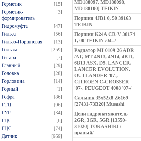
MD188097, MD188098,
Герметик
[15]
MD188100] TEIKIN
Герметик-
[3]
формирователь
Поршня 4JB1 0, 50 39163
TEIKIN
Гидромуфта
[47]
Гильза
[56]
Поршни K24A CR-V 38174
1, 00 TEIKIN /04--/
Гильзо-Поршневая
[13]
Гильзы
[259]
Радиатор MI-0109-26 ADR
/AT, MT 4N13, 4N14, 4B11,
Гитара
[7]
6B13 ASX, D5, LANCER,
Главный
[29]
LANCER EVOLUTION,
Головка
[28]
OUTLANDER '07-,
Горловина
[14]
CITROEN C-CROSSER
'07-, PEUGEOT 4008 '07-/
Горный
[1]
Гофра
[86]
Сальник 35x52x8 Z6169
[27431-73B20] Musashi
ГТЦ
[96]
ГУР
[34]
Цепи гидронатяжитель
2GR, 3GR, 5GR [13550-
ГЦC
[6]
31020] TOKASHIKI /
ГЦС
[74]
правый/
Датчик
[969]