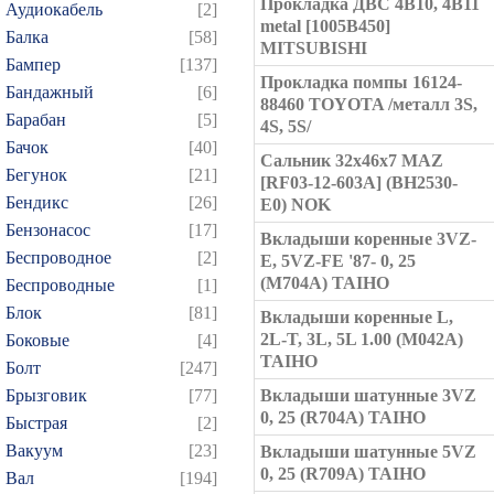
Прокладка ДВС 4B10, 4B11
Аудиокабель
[2]
metal [1005B450]
Балка
[58]
MITSUBISHI
Бампер
[137]
Прокладка помпы 16124-
Бандажный
[6]
88460 TOYOTA /металл 3S,
Барабан
[5]
4S, 5S/
Бачок
[40]
Сальник 32x46x7 MAZ
Бегунок
[21]
[RF03-12-603A] (BH2530-
Бендикс
[26]
E0) NOK
Бензонасос
[17]
Вкладыши коренные 3VZ-
Беспроводное
[2]
E, 5VZ-FE '87- 0, 25
(M704A) TAIHO
Беспроводные
[1]
Блок
[81]
Вкладыши коренные L,
2L-T, 3L, 5L 1.00 (M042A)
Боковые
[4]
TAIHO
Болт
[247]
Брызговик
[77]
Вкладыши шатунные 3VZ
0, 25 (R704A) TAIHO
Быстрая
[2]
Вакуум
[23]
Вкладыши шатунные 5VZ
0, 25 (R709A) TAIHO
Вал
[194]