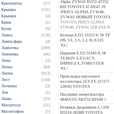
Alpha ZVW41 81551-47252
Крыльчатка
[17]
RH TOYOTA 47-69/47-70
Крышка
[151]
/PRIUS ALPHA ZVW40,
Крышки
[4]
ZVW41/ НОВЫЙ TOYOTA
TOYOTA PRIUS ALPHA
Крюк
[1]
ZVW40, ZVW41 2ZR-FAE R
Кулак
[9]
Лампа
[128]
Кольца EJ25 35225 0, 50 TP
(99, 5/1, 2-1, 2-2, 0) /EJ25
Лампа-фара
[4]
'03-/
Лампочка
[209]
Поршни EJ25 55105 0, 50
Ливневка
[66]
TEIKIN /LEGACY,
Линк
[3]
IMPREZA, FORESTER
Линка
[64]
'03-/
Линки
[913]
Прокладка впускного
Лист
[144]
коллектора 2ZZ-FE [17177-
Личинка
[3]
22010] TOYOTA
Лок
[1]
Пыльник амортизатора
Лыжа
[23]
4040A555 MITSUBISHI //
Магнитола
[11]
Резинки Дворников L=350
Магнитофон
[1]
[85214-30280] TOYOTA