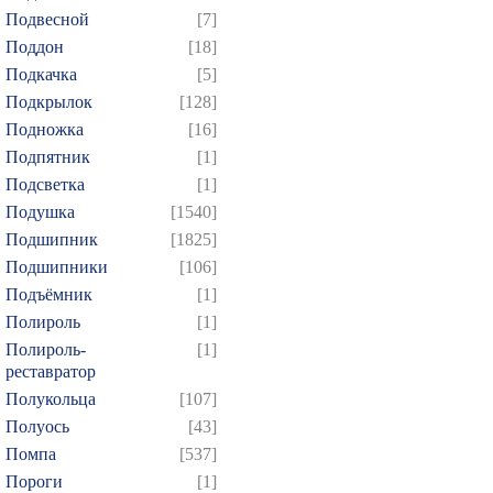
874
Подвесной
[7]
Поддон
[18]
Подкачка
[5]
Подкрылок
[128]
Подножка
[16]
Подпятник
[1]
Подсветка
[1]
Подушка
[1540]
Подшипник
[1825]
Подшипники
[106]
Подъёмник
[1]
Полироль
[1]
Полироль-
[1]
реставратор
Полукольца
[107]
Полуось
[43]
Помпа
[537]
Пороги
[1]