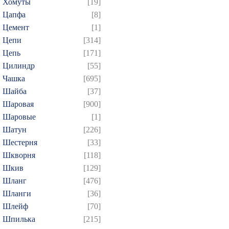
Хомуты
[19]
Цапфа
[8]
Цемент
[1]
Цепи
[314]
Цепь
[171]
Цилиндр
[55]
Чашка
[695]
Шайба
[37]
Шаровая
[900]
Шаровые
[1]
Шатун
[226]
Шестерня
[33]
Шкворня
[118]
Шкив
[129]
Шланг
[476]
Шланги
[36]
Шлейф
[70]
Шпилька
[215]