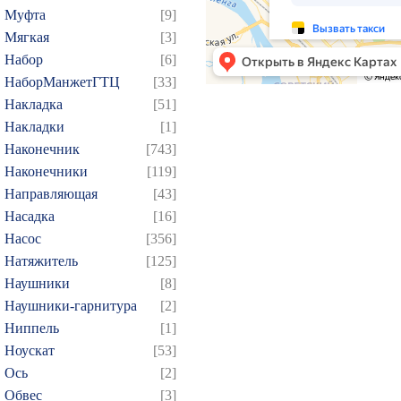
Муфта
[9]
214
215
216
217
2
Мягкая
[3]
229
230
231
232
2
Набор
[6]
244
245
246
247
2
НаборМанжетГТЦ
[33]
Накладка
[51]
259
260
261
262
2
Накладки
[1]
274
275
276
277
2
Наконечник
[743]
289
290
291
292
2
Наконечники
[119]
304
305
306
307
3
Направляющая
[43]
319
320
321
322
3
Насадка
[16]
Насос
[356]
334
335
336
337
3
Натяжитель
[125]
349
350
351
352
3
Наушники
[8]
364
365
366
367
3
Наушники-гарнитура
[2]
379
380
381
382
3
Ниппель
[1]
394
395
396
397
3
Ноускат
[53]
Оcь
[2]
409
410
411
412
4
Обвес
[3]
424
425
426
427
4