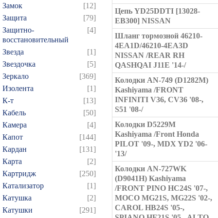
Замок
[12]
Цепь YD25DDTI [13028-
Защита
[79]
EB300] NISSAN
Защитно-
[4]
Шланг тормозной 46210-
восстановительный
4EA1D/46210-4EA3D
Звезда
[1]
NISSAN /REAR RH
Звездочка
[5]
QASHQAI J11E '14-/
Зеркало
[369]
Колодки AN-749 (D1282M)
Изолента
[1]
Kashiyama /FRONT
INFINITI V36, CV36 '08-,
К-т
[13]
S51 '08-/
Кабель
[50]
Колодки D5229M
Камера
[4]
Kashiyama /Front Honda
Капот
[144]
PILOT '09-, MDX YD2 '06-
Кардан
[131]
'13/
Карта
[2]
Колодки AN-727WK
Картридж
[250]
(D9041H) Kashiyama
Катализатор
[1]
/FRONT PINO HC24S '07-,
Катушка
[2]
MOCO MG21S, MG22S '02-,
CAROL HB24S '05-,
Катушки
[291]
SPIANO HF21S '05-, ALTO