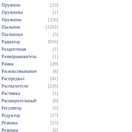
Пружина
[23]
Пружинка
[1]
Пружины
[326]
Пыльник
[1202]
Пыльники
[5]
Радиатор
[916]
Раздаточная
[1]
Размораживатель
[1]
Рамка
[29]
Раскоксовывание
[4]
Распредвал
[41]
Распылители
[226]
Растяжка
[1]
Расширительный
[9]
Регулятор
[5]
Редуктор
[17]
Резинка
[15]
Резинки
[6]