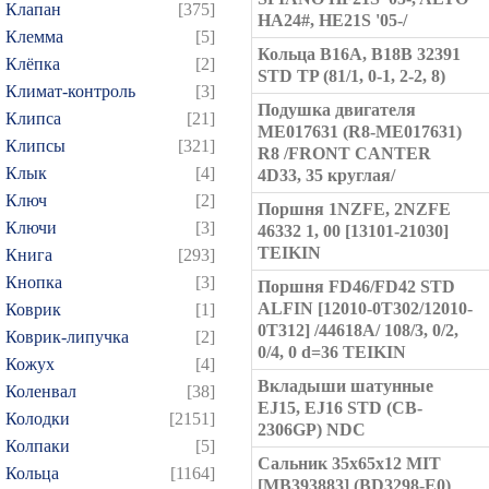
Клапан
[375]
HA24#, HE21S '05-/
Клемма
[5]
Кольца B16A, B18B 32391
Клёпка
[2]
STD TP (81/1, 0-1, 2-2, 8)
Климат-контроль
[3]
Подушка двигателя
Клипса
[21]
ME017631 (R8-ME017631)
Клипсы
[321]
R8 /FRONT CANTER
Клык
[4]
4D33, 35 круглая/
Ключ
[2]
Поршня 1NZFE, 2NZFE
Ключи
[3]
46332 1, 00 [13101-21030]
TEIKIN
Книга
[293]
Кнопка
[3]
Поршня FD46/FD42 STD
ALFIN [12010-0T302/12010-
Коврик
[1]
0T312] /44618A/ 108/3, 0/2,
Коврик-липучка
[2]
0/4, 0 d=36 TEIKIN
Кожух
[4]
Вкладыши шатунные
Коленвал
[38]
EJ15, EJ16 STD (CB-
Колодки
[2151]
2306GP) NDC
Колпаки
[5]
Сальник 35x65x12 MIT
Кольца
[1164]
[MB393883] (BD3298-E0)