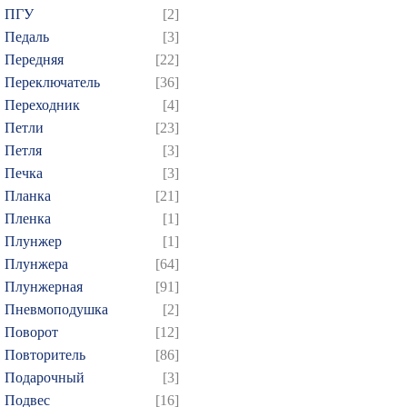
649
650
651
652
6
ПГУ
[2]
664
665
666
667
6
Педаль
[3]
679
680
681
682
6
Передняя
[22]
Переключатель
[36]
694
695
696
697
6
Переходник
[4]
709
710
711
712
7
Петли
[23]
724
725
726
727
7
Петля
[3]
739
740
741
742
7
Печка
[3]
754
755
756
757
7
Планка
[21]
Пленка
[1]
769
770
771
772
7
Плунжер
[1]
784
785
786
787
7
Плунжера
[64]
799
800
801
802
8
Плунжерная
[91]
814
815
816
817
8
Пневмоподушка
[2]
829
830
831
832
8
Поворот
[12]
Повторитель
[86]
844
845
846
847
8
Подарочный
[3]
859
860
861
862
8
Подвес
[16]