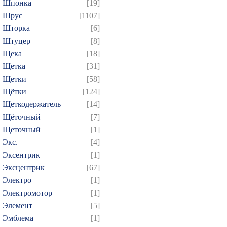
Шпонка
[19]
Шрус
[1107]
Шторка
[6]
Штуцер
[8]
Щека
[18]
Щетка
[31]
Щетки
[58]
Щётки
[124]
Щеткодержатель
[14]
Щёточный
[7]
Щеточный
[1]
Экс.
[4]
Эксентрик
[1]
Эксцентрик
[67]
Электро
[1]
Электромотор
[1]
Элемент
[5]
Эмблема
[1]