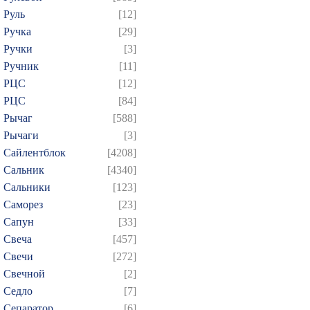
Руль
[12]
Ручка
[29]
Ручки
[3]
Ручник
[11]
РЦC
[12]
РЦС
[84]
Рычаг
[588]
Рычаги
[3]
Сайлентблок
[4208]
Сальник
[4340]
Сальники
[123]
Саморез
[23]
Сапун
[33]
Свеча
[457]
Свечи
[272]
Свечной
[2]
Седло
[7]
Сепаратор
[6]