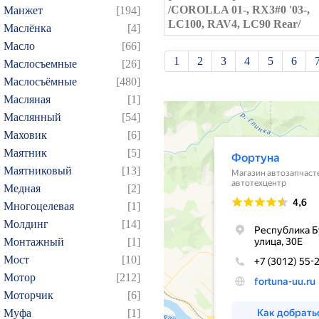
/COROLLA 01-, RX3#0 '03-,
Манжет
[194]
LC100, RAV4, LC90 Rear/
Маслёнка
[4]
Масло
[66]
1
2
3
4
5
6
Маслосъемные
[26]
Маслосъёмные
[480]
21
22
23
24
25
Масляная
[1]
39
40
41
42
43
Маслянный
[54]
57
58
59
60
61
Маховик
[6]
75
76
77
78
79
Маятник
[5]
93
94
95
96
97
Маятниковый
[13]
Медная
[2]
109
110
111
112
1
Многоцелевая
[1]
124
125
126
127
1
Молдинг
[14]
139
140
141
142
1
Монтажный
[1]
154
155
156
157
1
Мост
[10]
169
170
171
172
1
Мотор
[212]
Моторчик
[6]
184
185
186
187
1
Муфа
[1]
199
200
201
202
2