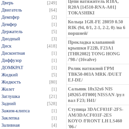
Цепи натяжитель R18A,
Дверь
[249]
R20A [14510-RNA-A01]
Двигатель
[64]
TOKASHIKI
Демпфер
[2]
Кольца 1GR-FE 28059 0.50
Демфер
[1]
RIK (94, 0/1, 2-1, 2-2, 0) /на 6
Держатель
[5]
поршней/
Диодный
[3]
Прокладка клапанной
Диск
[418]
крышки F22B, F23A1
Дисконтная
[1]
[THR2082] TONG HONG
/'98-/ (16valve)
Диффузор
[1]
ДОМКРАТ
[1]
Ролик натяжной ГРМ
TBK50-003A MRK /DUET
Жидкий
[5]
EJ-DE/
Жидкость
[80]
Сальник 18x32x6 NIS
Жилет
[1]
[49265-0T000] NISSAN /рул
Заглушка
[21]
вал F23; H41/
Задний
[528]
Ступица 3DACF031F-2FS-
Зажим-клипса
[1]
AM/3DACF031F-2ES
Заклепка
[1]
KOYO /FRONT LH LS460
Заливная
[4]
'06-/