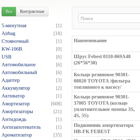
Все
Контрактные
5-минутная
[1]
Airbag
[18]
Наименование
Cтояночный
[1]
KW-106B
[0]
Шрус Febest 0110-069A48
USB
[6]
(26*56*30)
Автомобильное
[6]
Автомобильный
[6]
Кольцо резиновое 90301-
Адаптер
[3]
08020 TOYOTA /фильтра
топливного к насосу/
Аккумулятор
[2]
Активатор
[1]
Кольцо резиновое 90301-
37005 TOYOTA (кольцо
Амортизатор
[608]
уплотнительное помпы 3S,
Амортизаторы
[21]
4S, 5S)
Антидождь
[1]
Подшипник амортизатора
Антизапотеватель
[1]
HB-FK FEBEST
Ароматизатор
[35]