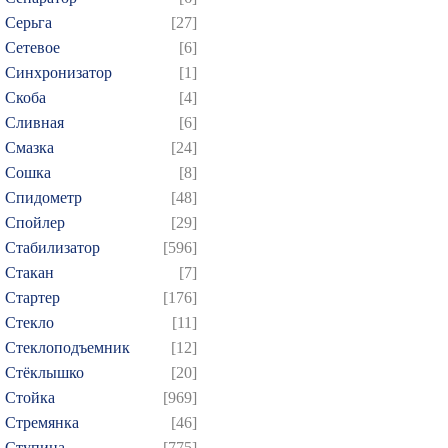
Серьга
[27]
Сетевое
[6]
Синхронизатор
[1]
Скоба
[4]
Сливная
[6]
Смазка
[24]
Сошка
[8]
Спидометр
[48]
Спойлер
[29]
Стабилизатор
[596]
Стакан
[7]
Стартер
[176]
Стекло
[11]
Стеклоподъемник
[12]
Стёклышко
[20]
Стойка
[969]
Стремянка
[46]
Ступица
[775]