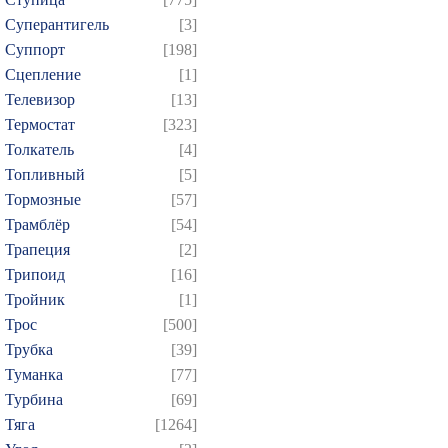
Суперантигель
[3]
Суппорт
[198]
Сцепление
[1]
Телевизор
[13]
Термостат
[323]
Толкатель
[4]
Топливный
[5]
Тормозные
[57]
Трамблёр
[54]
Трапеция
[2]
Трипоид
[16]
Тройник
[1]
Трос
[500]
Трубка
[39]
Туманка
[77]
Турбина
[69]
Тяга
[1264]