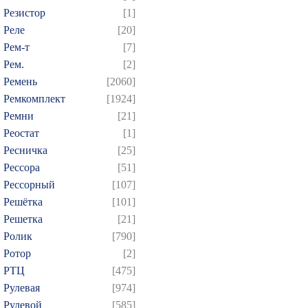
Резистор
[1]
Реле
[20]
Рем-т
[7]
Рем.
[2]
Ремень
[2060]
Ремкомплект
[1924]
Ремни
[21]
Реостат
[1]
Ресничка
[25]
Рессора
[51]
Рессорный
[107]
Решётка
[101]
Решетка
[21]
Ролик
[790]
Ротор
[2]
РТЦ
[475]
Рулевая
[974]
Рулевой
[585]