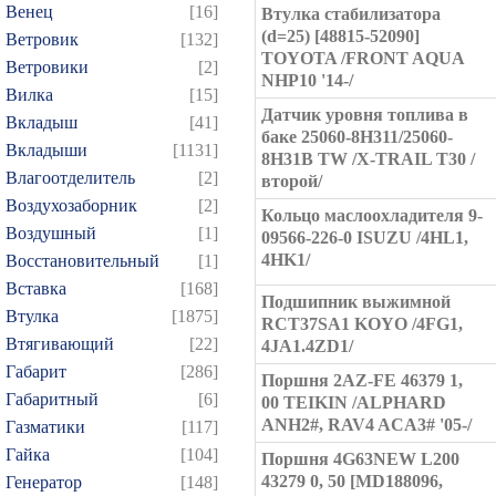
Венец
[16]
Втулка стабилизатора
(d=25) [48815-52090]
Ветровик
[132]
TOYOTA /FRONT AQUA
Ветровики
[2]
NHP10 '14-/
Вилка
[15]
Датчик уровня топлива в
Вкладыш
[41]
баке 25060-8H311/25060-
Вкладыши
[1131]
8H31B TW /X-TRAIL T30 /
Влагоотделитель
[2]
второй/
Воздухозаборник
[2]
Кольцо маслоохладителя 9-
Воздушный
[1]
09566-226-0 ISUZU /4HL1,
4HK1/
Восстановительный
[1]
Вставка
[168]
Подшипник выжимной
Втулка
[1875]
RCT37SA1 KOYO /4FG1,
Втягивающий
[22]
4JA1.4ZD1/
Габарит
[286]
Поршня 2AZ-FE 46379 1,
Габаритный
[6]
00 TEIKIN /ALPHARD
ANH2#, RAV4 ACA3# '05-/
Газматики
[117]
Гайка
[104]
Поршня 4G63NEW L200
43279 0, 50 [MD188096,
Генератор
[148]