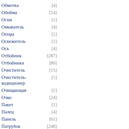
Обмотка
[4]
439
440
441
442
4
Обойма
[14]
454
455
456
457
4
Огни
[1]
469
470
471
472
4
Омыватель
[4]
Опора
[1]
484
485
486
487
4
Освежитель
[1]
499
500
501
502
5
Ось
[4]
514
515
516
517
5
Отбойник
[287]
529
530
531
532
5
Отбойники
[80]
544
545
546
547
5
Очиститель
[15]
Очиститель-
[1]
559
560
561
562
5
кодиционер
574
575
576
577
5
Очищающая
[1]
589
590
591
592
5
Очко
[24]
604
605
606
607
6
Пакет
[1]
Палец
[4]
619
620
621
622
6
Панель
[61]
634
635
636
637
6
Патрубок
[248]