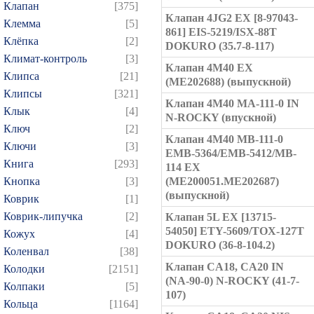
Клапан
[375]
Клапан 4JG2 EX [8-97043-
Клемма
[5]
861] EIS-5219/ISX-88T
Клёпка
[2]
DOKURO (35.7-8-117)
Климат-контроль
[3]
Клапан 4M40 EX
Клипса
[21]
(ME202688) (выпускной)
Клипсы
[321]
Клапан 4M40 MA-111-0 IN
Клык
[4]
N-ROCKY (впускной)
Ключ
[2]
Клапан 4M40 MB-111-0
Ключи
[3]
EMB-5364/EMB-5412/MB-
Книга
[293]
114 EX
Кнопка
[3]
(ME200051.ME202687)
(выпускной)
Коврик
[1]
Коврик-липучка
[2]
Клапан 5L EX [13715-
54050] ETY-5609/TOX-127T
Кожух
[4]
DOKURO (36-8-104.2)
Коленвал
[38]
Клапан CA18, CA20 IN
Колодки
[2151]
(NA-90-0) N-ROCKY (41-7-
Колпаки
[5]
107)
Кольца
[1164]