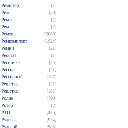
Резистор
[1]
Реле
[20]
Рем-т
[7]
Рем.
[2]
Ремень
[2060]
Ремкомплект
[1924]
Ремни
[21]
Реостат
[1]
Ресничка
[25]
Рессора
[51]
Рессорный
[107]
Решетка
[21]
Решётка
[101]
Ролик
[790]
Ротор
[2]
РТЦ
[475]
Рулевая
[974]
Рулевой
[585]