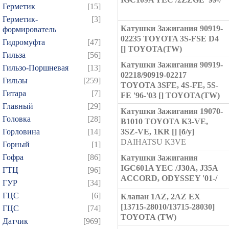
Герметик
[15]
Герметик-
[3]
Катушки Зажигания 90919-
формирователь
02235 TOYOTA 3S-FSE D4
Гидромуфта
[47]
[] TOYOTA(TW)
Гильза
[56]
Катушки Зажигания 90919-
Гильзо-Поршневая
[13]
02218/90919-02217
Гильзы
[259]
TOYOTA 3SFE, 4S-FE, 5S-
Гитара
[7]
FE '96-'03 [] TOYOTA(TW)
Главный
[29]
Катушки Зажигания 19070-
Головка
[28]
B1010 TOYOTA K3-VE,
Горловина
[14]
3SZ-VE, 1KR [] [б/у]
DAIHATSU K3VE
Горный
[1]
Гофра
[86]
Катушки Зажигания
IGC601A YEC /J30A, J35A
ГТЦ
[96]
ACCORD, ODYSSEY '01-/
ГУР
[34]
ГЦC
[6]
Клапан 1AZ, 2AZ EX
[13715-28010/13715-28030]
ГЦС
[74]
TOYOTA (TW)
Датчик
[969]