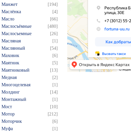
Манжет
[194]
139
140
141
142
1
Маслёнка
[4]
154
155
156
157
1
Масло
[66]
Маслосъёмные
[480]
169
170
171
172
1
Маслосъемные
[26]
184
185
186
187
1
Масляная
[1]
199
200
201
202
2
Маслянный
[54]
214
215
216
217
2
Маховик
[6]
229
230
231
232
2
Маятник
[5]
Маятниковый
[13]
244
245
246
247
2
Медная
[2]
259
260
261
262
2
Многоцелевая
[1]
274
275
276
277
2
Молдинг
[14]
289
290
291
292
2
Монтажный
[1]
304
305
306
307
3
Мост
[10]
Мотор
[212]
319
320
321
322
3
Моторчик
[6]
334
335
336
337
3
Муфа
[1]