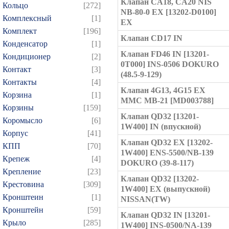
Клапан CA18, CA20 NIS
Кольцо
[272]
NB-80-0 EX [13202-D0100]
Комплексный
[1]
EX
Комплект
[196]
Клапан CD17 IN
Конденсатор
[1]
Клапан FD46 IN [13201-
Кондиционер
[2]
0T000] INS-0506 DOKURO
Контакт
[3]
(48.5-9-129)
Контакты
[4]
Клапан 4G13, 4G15 EX
Корзина
[1]
MMC MB-21 [MD003788]
Корзины
[159]
Клапан QD32 [13201-
Коромысло
[6]
1W400] IN (впускной)
Корпус
[41]
Клапан QD32 EX [13202-
КПП
[70]
1W400] ENS-5500/NB-139
Крепеж
[4]
DOKURO (39-8-117)
Крепление
[23]
Клапан QD32 [13202-
Крестовина
[309]
1W400] EX (выпускной)
Кронштеин
[1]
NISSAN(TW)
Кронштейн
[59]
Клапан QD32 IN [13201-
Крыло
[285]
1W400] INS-0500/NA-139