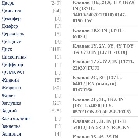
Клапан 1H#, 2L#, 3L# 1KZ#
Дверь
[249]
IN (13711-
Двигатель
[64]
54010/54020/17010) 0147-
Демпфер
[2]
0190 TW
Демфер
[1]
Клапан 1KZ IN [13711-
Держатель
[5]
67020]
Диодный
[3]
Клапан 1Y, 2Y, 3Y, 4Y TOY
Диск
[418]
TA-67-0 IN [13711-71010]
Дисконтная
[1]
Клапан 1ZZ-3ZZ IN [13711-
Диффузор
[1]
22030] FUJI
ДОМКРАТ
[1]
Клапан 2C, 3C [13715-
Жидкий
[5]
64012] EX (выпуск)
Жидкость
[80]
01470266
Жилет
[1]
Клапан 2L, 3L, 1KZ IN
Заглушка
[21]
[13711-54020] ITY-
Задний
[528]
0570/TON-90 (42.5-8-103.5)
Зажим-клипса
[1]
Клапан 2L, 3L IN [13711-
Заклепка
[1]
54010] TA-53-0 N-ROCKY
Заливная
[4]
Клапан 3S, 4S, 5S IN