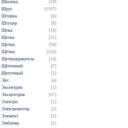
Шпонка
[19]
Шрус
[1107]
Шторка
[6]
Штуцер
[8]
Щека
[18]
Щетка
[31]
Щетки
[58]
Щётки
[124]
Щеткодержатель
[14]
Щёточный
[7]
Щеточный
[1]
Экс.
[4]
Эксентрик
[1]
Эксцентрик
[67]
Электро
[1]
Электромотор
[1]
Элемент
[5]
Эмблема
[1]