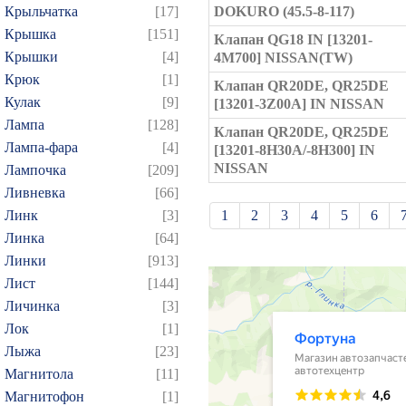
Крыльчатка
[17]
DOKURO (45.5-8-117)
Крышка
[151]
Клапан QG18 IN [13201-
Крышки
[4]
4M700] NISSAN(TW)
Крюк
[1]
Клапан QR20DE, QR25DE
Кулак
[9]
[13201-3Z00A] IN NISSAN
Лампа
[128]
Клапан QR20DE, QR25DE
Лампа-фара
[4]
[13201-8H30A/-8H300] IN
NISSAN
Лампочка
[209]
Ливневка
[66]
Линк
[3]
1
2
3
4
5
6
Линка
[64]
21
22
23
24
25
Линки
[913]
39
40
41
42
43
Лист
[144]
57
58
59
60
61
Личинка
[3]
75
76
77
78
79
Лок
[1]
Лыжа
[23]
93
94
95
96
97
Магнитола
[11]
109
110
111
112
1
Магнитофон
[1]
124
125
126
127
1