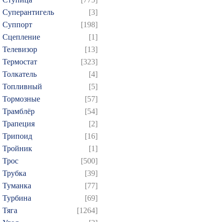
Суперантигель
[3]
Суппорт
[198]
Сцепление
[1]
Телевизор
[13]
Термостат
[323]
Толкатель
[4]
Топливный
[5]
Тормозные
[57]
Трамблёр
[54]
Трапеция
[2]
Трипоид
[16]
Тройник
[1]
Трос
[500]
Трубка
[39]
Туманка
[77]
Турбина
[69]
Тяга
[1264]