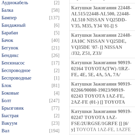
Аудиокабель
[2]
Катушки Зажигания 22448-
Балка
[58]
AL515/22448-AL500, 22448-
Бампер
[137]
AL510 NISSAN VQ25DD-
Бандажный
[6]
V35, M35, Y34 '01-[] S
Барабан
[5]
Катушки Зажигания 22448-
Бачок
[40]
JA10C NISSAN VQ25DE,
VQ35DE '07- [] NISSAN
Бегунок
[21]
/J32, Z51, Z33/
Бендикс
[26]
Катушки Зажигания 90919-
Бензонасос
[17]
02164 TOYOTA(TW) /1RZ-
Беспроводное
[2]
FE, 4E, 5E, 4A, 5A, 7A/
Беспроводные
[1]
Катушки Зажигания 90919-
Блок
[81]
02266/90080-19023/90919-
Боковые
[4]
02243 TOYOTA 1AZ-FE,
Болт
[247]
2AZ-FE (01-) [] TOYOTA
Брызговик
[77]
Катушки Зажигания 90919-
Быстрая
[2]
02247 TOYOTA 1AZ-
Вакуум
[23]
FSE/2URGSE/1GRFE [] [б/
у]
TOYOTA 1AZ-FE, 1AZFE
Вал
[194]