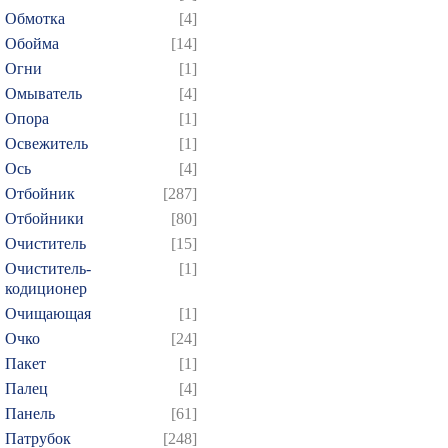
574
575
576
577
5
Обмотка
[4]
589
590
591
592
5
Обойма
[14]
604
605
606
607
6
Огни
[1]
Омыватель
[4]
619
620
621
622
6
Опора
[1]
634
635
636
637
6
Освежитель
[1]
649
650
651
652
6
Ось
[4]
664
665
666
667
6
Отбойник
[287]
679
680
681
682
6
Отбойники
[80]
Очиститель
[15]
694
695
696
697
6
Очиститель-
[1]
709
710
711
712
7
кодиционер
724
725
726
727
7
Очищающая
[1]
739
740
741
742
7
Очко
[24]
Пакет
[1]
754
755
756
757
7
Палец
[4]
769
770
771
772
7
Панель
[61]
784
785
786
787
7
Патрубок
[248]