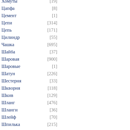
Хомуты
[19]
Цапфа
[8]
Цемент
[1]
Цепи
[314]
Цепь
[171]
Цилиндр
[55]
Чашка
[695]
Шайба
[37]
Шаровая
[900]
Шаровые
[1]
Шатун
[226]
Шестерня
[33]
Шкворня
[118]
Шкив
[129]
Шланг
[476]
Шланги
[36]
Шлейф
[70]
Шпилька
[215]