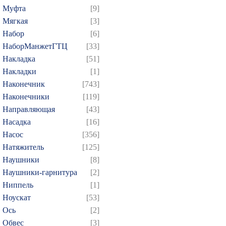
349
350
351
352
3
Муфта
[9]
364
365
366
367
3
Мягкая
[3]
379
380
381
382
3
Набор
[6]
НаборМанжетГТЦ
[33]
394
395
396
397
3
Накладка
[51]
409
410
411
412
4
Накладки
[1]
424
425
426
427
4
Наконечник
[743]
439
440
441
442
4
Наконечники
[119]
454
455
456
457
4
Направляющая
[43]
Насадка
[16]
469
470
471
472
4
Насос
[356]
484
485
486
487
4
Натяжитель
[125]
499
500
501
502
5
Наушники
[8]
514
515
516
517
5
Наушники-гарнитура
[2]
529
530
531
532
5
Ниппель
[1]
Ноускат
[53]
544
545
546
547
5
Оcь
[2]
559
560
561
562
5
Обвес
[3]