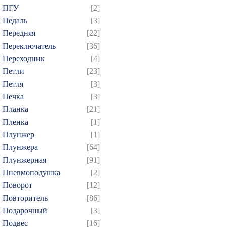
799
800
801
802
8
ПГУ
[2]
814
815
816
817
8
Педаль
[3]
Передняя
[22]
829
830
831
832
8
Переключатель
[36]
844
845
846
847
8
Переходник
[4]
859
860
861
862
8
Петли
[23]
874
Петля
[3]
Печка
[3]
Планка
[21]
Пленка
[1]
Плунжер
[1]
Плунжера
[64]
Плунжерная
[91]
Пневмоподушка
[2]
Поворот
[12]
Повторитель
[86]
Подарочный
[3]
Подвес
[16]