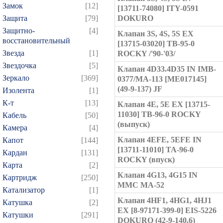
Замок
[12]
[13711-74080] ITY-0591
Защита
[79]
DOKURO
Защитно-
[4]
Клапан 3S, 4S, 5S EX
восстановительный
[13715-03020] TB-95-0
Звезда
[1]
ROCKY /'90-'03/
Звездочка
[5]
Клапан 4D33.4D35 IN IMB-
Зеркало
[369]
0377/MA-113 [ME017145]
(49-9-137) JF
Изолента
[1]
К-т
[13]
Клапан 4E, 5E EX [13715-
11030] TB-96-0 ROCKY
Кабель
[50]
(выпуск)
Камера
[4]
Клапан 4EFE, 5EFE IN
Капот
[144]
[13711-11010] TA-96-0
Кардан
[131]
ROCKY (впуск)
Карта
[2]
Клапан 4G13, 4G15 IN
Картридж
[250]
MMC MA-52
Катализатор
[1]
Клапан 4HF1, 4HG1, 4HJ1
Катушка
[2]
EX [8-97171-399-0] EIS-5226
Катушки
[291]
DOKURO (42-9-140.6)