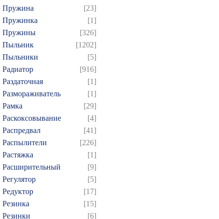
Пружина
[23]
Пружинка
[1]
Пружины
[326]
Пыльник
[1202]
Пыльники
[5]
Радиатор
[916]
Раздаточная
[1]
Размораживатель
[1]
Рамка
[29]
Раскоксовывание
[4]
Распредвал
[41]
Распылители
[226]
Растяжка
[1]
Расширительный
[9]
Регулятор
[5]
Редуктор
[17]
Резинка
[15]
Резинки
[6]