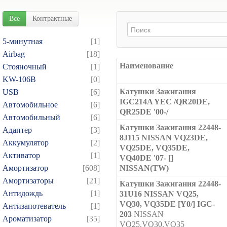
Все
Контрактные
5-минутная
[1]
Airbag
[18]
Наименование
Cтояночный
[1]
KW-106B
[0]
Катушки Зажигания
USB
[6]
IGC214A YEC /QR20DE,
Автомобильное
[6]
QR25DE '00-/
Автомобильный
[6]
Катушки Зажигания 22448-
Адаптер
[3]
8J115 NISSAN VQ23DE,
Аккумулятор
[2]
VQ25DE, VQ35DE,
Активатор
[1]
VQ40DE '07- []
Амортизатор
[608]
NISSAN(TW)
Амортизаторы
[21]
Катушки Зажигания 22448-
Антидождь
[1]
31U16 NISSAN VQ25,
VQ30, VQ35DE [Y0/] IGC-
Антизапотеватель
[1]
203
NISSAN
Ароматизатор
[35]
VQ25.VQ30.VQ35