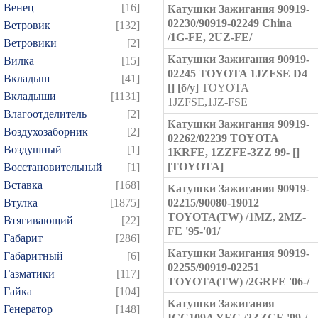
Венец
[16]
Катушки Зажигания 90919-
02230/90919-02249 China
Ветровик
[132]
/1G-FE, 2UZ-FE/
Ветровики
[2]
Катушки Зажигания 90919-
Вилка
[15]
02245 TOYOTA 1JZFSE D4
Вкладыш
[41]
[] [б/у]
TOYOTA
Вкладыши
[1131]
1JZFSE,1JZ-FSE
Влагоотделитель
[2]
Катушки Зажигания 90919-
Воздухозаборник
[2]
02262/02239 TOYOTA
Воздушный
[1]
1KRFE, 1ZZFE-3ZZ 99- []
[TOYOTA]
Восстановительный
[1]
Вставка
[168]
Катушки Зажигания 90919-
Втулка
[1875]
02215/90080-19012
TOYOTA(TW) /1MZ, 2MZ-
Втягивающий
[22]
FE '95-'01/
Габарит
[286]
Катушки Зажигания 90919-
Габаритный
[6]
02255/90919-02251
Газматики
[117]
TOYOTA(TW) /2GRFE '06-/
Гайка
[104]
Катушки Зажигания
Генератор
[148]
IGC109A YEC /2ZZGE '99-/