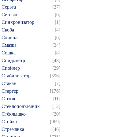
Серьга
[27]
Сетевое
[6]
Синхронизатор
[1]
Скоба
[4]
Сливная
[6]
Смазка
[24]
Сошка
[8]
Спидометр
[48]
Спойлер
[29]
Стабилизатор
[596]
Стакан
[7]
Стартер
[176]
Стекло
[11]
Стеклоподъемник
[12]
Стёклышко
[20]
Стойка
[969]
Стремянка
[46]
Ступица
[775]