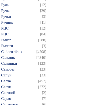
Руль
[12]
Ручка
[29]
Ручки
[3]
Ручник
[11]
РЦC
[12]
РЦС
[84]
Рычаг
[588]
Рычаги
[3]
Сайлентблок
[4208]
Сальник
[4340]
Сальники
[123]
Саморез
[23]
Сапун
[33]
Свеча
[457]
Свечи
[272]
Свечной
[2]
Седло
[7]
Сепаратор
[6]