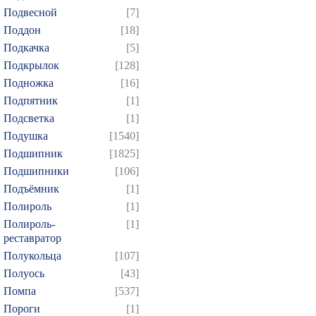
Подвесной
[7]
Поддон
[18]
Подкачка
[5]
Подкрылок
[128]
Подножка
[16]
Подпятник
[1]
Подсветка
[1]
Подушка
[1540]
Подшипник
[1825]
Подшипники
[106]
Подъёмник
[1]
Полироль
[1]
Полироль-
[1]
реставратор
Полукольца
[107]
Полуось
[43]
Помпа
[537]
Пороги
[1]