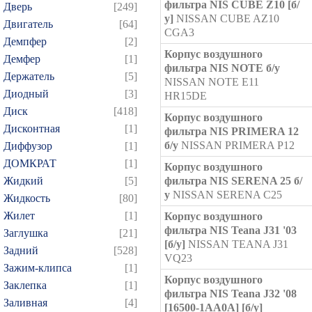
фильтра NIS CUBE Z10 [б/
Дверь
[249]
у]
NISSAN CUBE AZ10
Двигатель
[64]
CGA3
Демпфер
[2]
Корпус воздушного
Демфер
[1]
фильтра NIS NOTE б/у
Держатель
[5]
NISSAN NOTE E11
Диодный
[3]
HR15DE
Диск
[418]
Корпус воздушного
Дисконтная
[1]
фильтра NIS PRIMERA 12
б/у
NISSAN PRIMERA P12
Диффузор
[1]
ДОМКРАТ
[1]
Корпус воздушного
Жидкий
[5]
фильтра NIS SERENA 25 б/
у
NISSAN SERENA C25
Жидкость
[80]
Жилет
[1]
Корпус воздушного
фильтра NIS Teana J31 '03
Заглушка
[21]
[б/у]
NISSAN TEANA J31
Задний
[528]
VQ23
Зажим-клипса
[1]
Корпус воздушного
Заклепка
[1]
фильтра NIS Teana J32 '08
Заливная
[4]
[16500-1AA0A] [б/у]