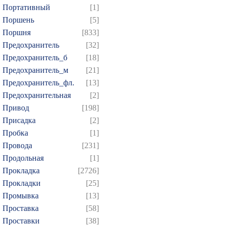
Портативный
[1]
694
695
696
697
6
Поршень
[5]
709
710
711
712
7
Поршня
[833]
Предохранитель
[32]
724
725
726
727
7
Предохранитель_б
[18]
739
740
741
742
7
Предохранитель_м
[21]
754
755
756
757
7
Предохранитель_фл.
[13]
769
770
771
772
7
Предохранительная
[2]
784
785
786
787
7
Привод
[198]
Присадка
[2]
799
800
801
802
8
Пробка
[1]
814
815
816
817
8
Провода
[231]
829
830
831
832
8
Продольная
[1]
844
845
846
847
8
Прокладка
[2726]
859
860
861
862
8
Прокладки
[25]
Промывка
[13]
874
Проставка
[58]
Проставки
[38]