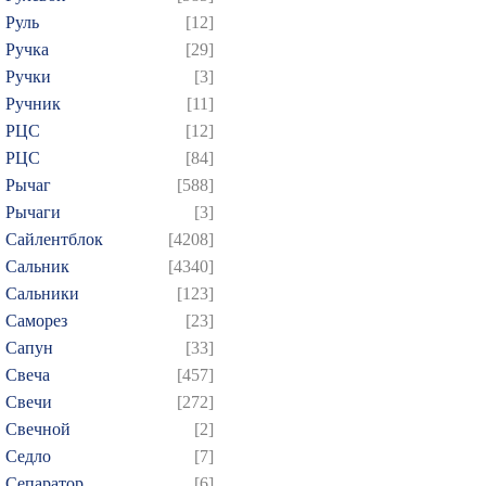
Руль
[12]
Ручка
[29]
Ручки
[3]
Ручник
[11]
РЦC
[12]
РЦС
[84]
Рычаг
[588]
Рычаги
[3]
Сайлентблок
[4208]
Сальник
[4340]
Сальники
[123]
Саморез
[23]
Сапун
[33]
Свеча
[457]
Свечи
[272]
Свечной
[2]
Седло
[7]
Сепаратор
[6]