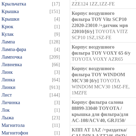
Крыльчатка
[17]
ZZE124 1ZZ,1ZZ-FE
Крышка
[151]
Корпус воздушного
Крышки
[4]
фильтра TOY Vitz SCP10
22020-23010 /+датчик мрв
Крюк
[1]
22010/[б/у]
TOYOTA VITZ
Кулак
[9]
SCP10 1SZ,1SZ-FE
Лампа
[128]
Корпус воздушного
Лампа-фара
[4]
фильтра TOY VOXY 65 б/у
Лампочка
[209]
TOYOTA VOXY AZR65
Ливневка
[66]
Корпус воздушного
Линк
[3]
фильтра TOY WINDOM
Линка
[64]
MCV30 [б/у]
TOYOTA
WINDOM MCV30 1MZ-FE,
Линки
[913]
1MZFE
Лист
[144]
Корпус фильтра салона
Личинка
[3]
88899-33040 TOYOTA /
Лок
[1]
крышка для фильтра/для
Лыжа
[23]
AC-108/ACV40, GRJ150/
Магнитола
[11]
КПП AT 1AZ /+раздатка/
Магнитофон
[1]
CALDINA AZT246 4WD/