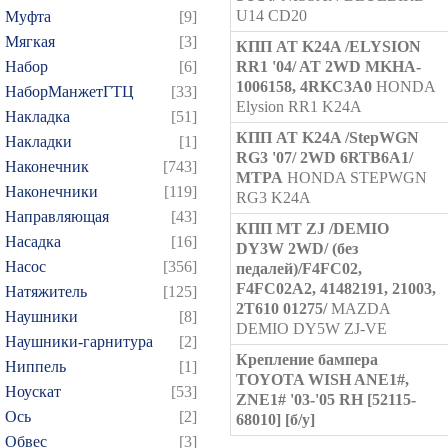
U14 CD20
Муфта
[9]
Мягкая
[3]
КПП AT K24A /ELYSION
Набор
[6]
RR1 '04/ AT 2WD MKHA-
1006158, 4RKC3A0
HONDA
НаборМанжетГТЦ
[33]
Elysion RR1 K24A
Накладка
[51]
КПП AT K24A /StepWGN
Накладки
[1]
RG3 '07/ 2WD 6RTB6A1/
Наконечник
[743]
MTPA
HONDA STEPWGN
Наконечники
[119]
RG3 K24A
Направляющая
[43]
КПП MT ZJ /DEMIO
Насадка
[16]
DY3W 2WD/ (без
Насос
[356]
педалей)/F4FC02,
F4FC02A2, 41482191, 21003,
Натяжитель
[125]
2T610 01275/
MAZDA
Наушники
[8]
DEMIO DY5W ZJ-VE
Наушники-гарнитура
[2]
Крепление бампера
Ниппель
[1]
TOYOTA WISH ANE1#,
Ноускат
[53]
ZNE1# '03-'05 RH [52115-
Оcь
[2]
68010] [б/у]
Обвес
[3]