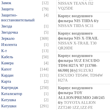
Замок
[12]
NISSAN TEANA J32
VQ25DE
Защита
[79]
Защитно-
[4]
Корпус воздушного
восстановительный
фильтра NIS TIIDA б/у
NISSAN TIIDA SC11
Звезда
[1]
Звездочка
[5]
Корпус воздушного
фильтра NIS X-TRAIL
Зеркало
[369]
NISSAN X-TRAIL T30
Изолента
[1]
QR20DE
К-т
[13]
Корпус воздушного
Кабель
[50]
фильтра SUZ ESCUDO
Камера
[4]
TD94 H27A '07 [13700-
Капот
[144]
66J00] [б/у]
SUZUKI
Кардан
[131]
ESCUDO TD54W, TD94W
H27A
Карта
[2]
Картридж
[250]
Корпус воздушного
фильтра TOY
Катализатор
[1]
ALLION/PREMIO 240/245
Катушка
[2]
б/у
TOYOTA ALLION
Катушки
[291]
ZZT240 1ZZ,1ZZ-FE