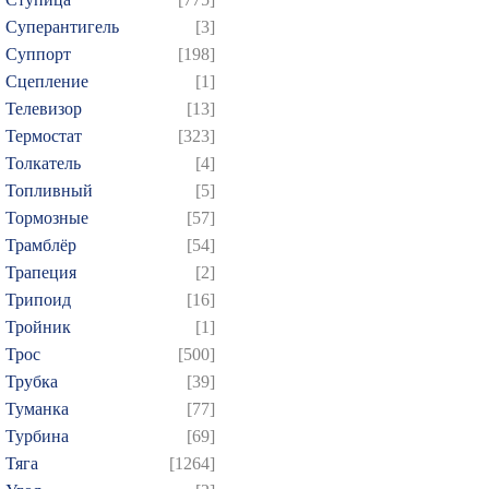
Суперантигель
[3]
Суппорт
[198]
Сцепление
[1]
Телевизор
[13]
Термостат
[323]
Толкатель
[4]
Топливный
[5]
Тормозные
[57]
Трамблёр
[54]
Трапеция
[2]
Трипоид
[16]
Тройник
[1]
Трос
[500]
Трубка
[39]
Туманка
[77]
Турбина
[69]
Тяга
[1264]