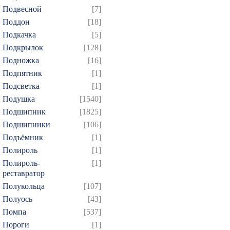
Подвесной
[7]
469
470
471
472
4
Поддон
[18]
484
485
486
487
4
Подкачка
[5]
499
500
501
502
5
Подкрылок
[128]
Подножка
[16]
514
515
516
517
5
Подпятник
[1]
529
530
531
532
5
Подсветка
[1]
544
545
546
547
5
Подушка
[1540]
559
560
561
562
5
Подшипник
[1825]
574
575
576
577
5
Подшипники
[106]
Подъёмник
[1]
589
590
591
592
5
Полироль
[1]
604
605
606
607
6
Полироль-
[1]
619
620
621
622
6
реставратор
634
635
636
637
6
Полукольца
[107]
Полуось
[43]
649
650
651
652
6
Помпа
[537]
664
665
666
667
6
Пороги
[1]
679
680
681
682
6