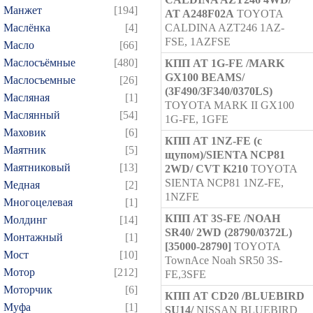
Манжет
[194]
AT A248F02A
TOYOTA
Маслёнка
[4]
CALDINA AZT246 1AZ-
FSE, 1AZFSE
Масло
[66]
Маслосъёмные
[480]
КПП AT 1G-FE /MARK
GX100 BEAMS/
Маслосъемные
[26]
(3F490/3F340/0370LS)
Масляная
[1]
TOYOTA MARK II GX100
Маслянный
[54]
1G-FE, 1GFE
Маховик
[6]
КПП AT 1NZ-FE (с
Маятник
[5]
щупом)/SIENTA NCP81
Маятниковый
[13]
2WD/ CVT K210
TOYOTA
SIENTA NCP81 1NZ-FE,
Медная
[2]
1NZFE
Многоцелевая
[1]
КПП AT 3S-FE /NOAH
Молдинг
[14]
SR40/ 2WD (28790/0372L)
Монтажный
[1]
[35000-28790]
TOYOTA
Мост
[10]
TownAce Noah SR50 3S-
Мотор
[212]
FE,3SFE
Моторчик
[6]
КПП AT CD20 /BLUEBIRD
Муфа
[1]
SU14/
NISSAN BLUEBIRD