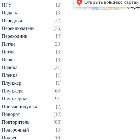
ПГУ
[2]
244
245
246
247
2
Педаль
[3]
259
260
261
262
2
Передняя
[22]
274
275
276
277
2
Переключатель
[36]
Переходник
[4]
289
290
291
292
2
Петли
[23]
304
305
306
307
3
Петля
[3]
319
320
321
322
3
Печка
[3]
334
335
336
337
3
Планка
[21]
349
350
351
352
3
Пленка
[1]
Плунжер
[1]
364
365
366
367
3
Плунжера
[64]
379
380
381
382
3
Плунжерная
[91]
394
395
396
397
3
Пневмоподушка
[2]
409
410
411
412
4
Поворот
[12]
424
425
426
427
4
Повторитель
[86]
Подарочный
[3]
439
440
441
442
4
Подвес
[16]
454
455
456
457
4