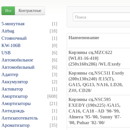
Все
Контрактные
5-минутная
[1]
Airbag
[18]
Наименование
Cтояночный
[1]
KW-106B
[0]
Корзины сц.MZC622
USB
[6]
[WL01-16-410]
Автомобильное
[6]
(250x160x286) /WL/Exedy
Автомобильный
[6]
Корзины сц.NSC511 Exedy
Адаптер
[3]
(200x130x240) /E15(T),
Аккумулятор
[2]
GA15, QG13, NA16, LD20,
Активатор
[1]
Z##, CD20/
Амортизатор
[608]
Корзины сц.NSC595
Амортизаторы
[21]
EXEDY (190x225) /GA15,
Антидождь
[1]
CA16, CA18 - AD '90-'99,
Almera '95-'00, Sunny '87-
Антизапотеватель
[1]
'00, Pulsar '82-'00/
Ароматизатор
[35]