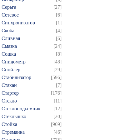
Серьга
[27]
Сетевое
[6]
Синхронизатор
[1]
Скоба
[4]
Сливная
[6]
Смазка
[24]
Сошка
[8]
Спидометр
[48]
Спойлер
[29]
Стабилизатор
[596]
Стакан
[7]
Стартер
[176]
Стекло
[11]
Стеклоподъемник
[12]
Стёклышко
[20]
Стойка
[969]
Стремянка
[46]
Ступица
[775]