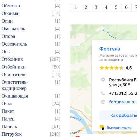
Обмотка
[4]
1
2
3
4
5
6
Обойма
[14]
21
22
23
24
25
Огни
[1]
39
40
41
42
43
Омыватель
[4]
57
58
59
60
61
Опора
[1]
Освежитель
[1]
75
76
77
78
79
Ось
[4]
93
94
95
96
97
Отбойник
[287]
109
110
111
112
1
Отбойники
[80]
124
125
126
127
1
Очиститель
[15]
139
140
141
142
1
Очиститель-
[1]
кодиционер
154
155
156
157
1
Очищающая
[1]
169
170
171
172
1
Очко
[24]
184
185
186
187
1
Пакет
[1]
199
200
201
202
2
Палец
[4]
Панель
[61]
214
215
216
217
2
Патрубок
[248]
229
230
231
232
2