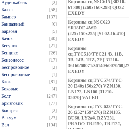
Корзины сц.NSC615 [30210-
Аудиокабель
[2]
6T300] (260x160x298) QD32
Балка
[58]
EXEDY
Бампер
[137]
Корзины сц.NSC623
Бандажный
[6]
SR18DE 4WD
Барабан
[5]
(225x150x255) [SL02-16-410]
Бачок
[40]
EXEDY
Бегунок
[21]
Корзины
Бендикс
[26]
сц.TYC518/TYC21 /B, 11B,
3B, 14B, 1HZ, 2F [ 31210-
Бензонасос
[17]
36160/60071/36140/60070/60]2
Беспроводное
[2]
EXEDY
Беспроводные
[1]
Корзины сц.TYC574/TYC-
Блок
[81]
20 [240x150x270) VZN130,
Боковые
[4]
LN172, LN100 [31210-
Болт
[247]
35070] VALEO
Брызговик
[77]
Корзины сц.TYC623/TYC-
Быстрая
[2]
26 (252*159*276) RZN185,
Вакуум
[23]
BU68, LY2##, RZY231,
PRADO TRJ150, TRJ12#,
Вал
[194]