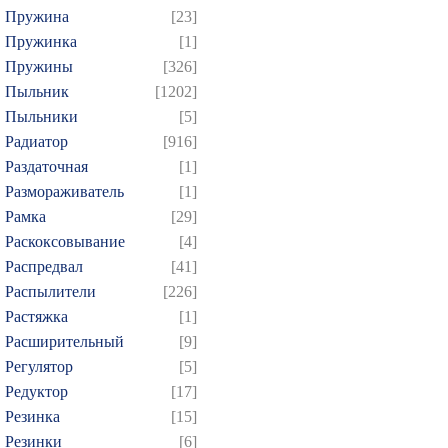
Пружина
[23]
Пружинка
[1]
Пружины
[326]
Пыльник
[1202]
Пыльники
[5]
Радиатор
[916]
Раздаточная
[1]
Размораживатель
[1]
Рамка
[29]
Раскоксовывание
[4]
Распредвал
[41]
Распылители
[226]
Растяжка
[1]
Расширительный
[9]
Регулятор
[5]
Редуктор
[17]
Резинка
[15]
Резинки
[6]