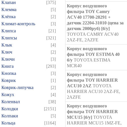
Клапан
[375]
Корпус воздушного
Клемма
[5]
фильтра TOY Camry
Клёпка
[2]
ACV40 17700-28291 +
датчик 22204-31010 (цена за
Климат-контроль
[3]
датчик 2000руб) [б/у]
Клипса
[21]
TOYOTA CAMRY ACV40
Клипсы
[321]
2AZ-FE, 2AZFE
Клык
[4]
Корпус воздушного
Ключ
[2]
фильтра TOY ESTIMA 40
Ключи
[3]
б/у
TOYOTA ESTIMA
MCR40
Книга
[293]
Кнопка
[3]
Корпус воздушного
фильтра TOY HARRIER
Коврик
[1]
ACU10 2AZ
TOYOTA
Коврик-липучка
[2]
HARRIER ACU10 2AZ-FE,
Кожух
[4]
2AZFE
Коленвал
[38]
Корпус воздушного
Колодки
[2151]
фильтра TOY HARRIER
Колпаки
[5]
MCU15 [б/у]
TOYOTA
Кольца
[1164]
HARRIER MCU15 1MZ-FE,