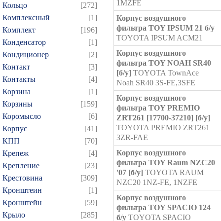
1MZFE
Кольцо
[272]
Комплексный
[1]
Корпус воздушного
фильтра TOY IPSUM 21 б/у
Комплект
[196]
TOYOTA IPSUM ACM21
Конденсатор
[1]
Корпус воздушного
Кондиционер
[2]
фильтра TOY NOAH SR40
Контакт
[3]
[б/у]
TOYOTA TownAce
Контакты
[4]
Noah SR40 3S-FE,3SFE
Корзина
[1]
Корпус воздушного
Корзины
[159]
фильтра TOY PREMIO
Коромысло
[6]
ZRT261 [17700-37210] [б/у]
TOYOTA PREMIO ZRT261
Корпус
[41]
3ZR-FAE
КПП
[70]
Корпус воздушного
Крепеж
[4]
фильтра TOY Raum NZC20
Крепление
[23]
'07 [б/у]
TOYOTA RAUM
Крестовина
[309]
NZC20 1NZ-FE, 1NZFE
Кронштеин
[1]
Корпус воздушного
Кронштейн
[59]
фильтра TOY SPACIO 124
Крыло
[285]
б/у
TOYOTA SPACIO