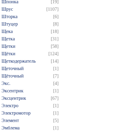
Шпонка
[19]
Шрус
[1107]
Шторка
[6]
Штуцер
[8]
Щека
[18]
Щетка
[31]
Щетки
[58]
Щётки
[124]
Щеткодержатель
[14]
Щеточный
[1]
Щёточный
[7]
Экс.
[4]
Эксентрик
[1]
Эксцентрик
[67]
Электро
[1]
Электромотор
[1]
Элемент
[5]
Эмблема
[1]