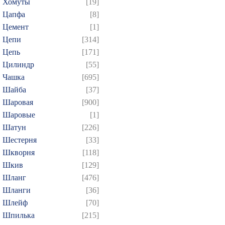
Хомуты
[19]
Цапфа
[8]
Цемент
[1]
Цепи
[314]
Цепь
[171]
Цилиндр
[55]
Чашка
[695]
Шайба
[37]
Шаровая
[900]
Шаровые
[1]
Шатун
[226]
Шестерня
[33]
Шкворня
[118]
Шкив
[129]
Шланг
[476]
Шланги
[36]
Шлейф
[70]
Шпилька
[215]