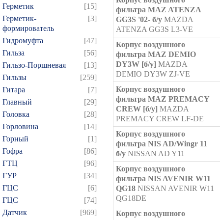
Герметик
[15]
фильтра MAZ ATENZA
Герметик-
[3]
GG3S '02- б/у
MAZDA
формирователь
ATENZA GG3S L3-VE
Гидромуфта
[47]
Корпус воздушного
Гильза
[56]
фильтра MAZ DEMIO
DY3W [б/у]
MAZDA
Гильзо-Поршневая
[13]
DEMIO DY3W ZJ-VE
Гильзы
[259]
Корпус воздушного
Гитара
[7]
фильтра MAZ PREMACY
Главный
[29]
CREW [б/у]
MAZDA
Головка
[28]
PREMACY CREW LF-DE
Горловина
[14]
Корпус воздушного
Горный
[1]
фильтра NIS AD/Wingr 11
Гофра
[86]
б/у
NISSAN AD Y11
ГТЦ
[96]
Корпус воздушного
ГУР
[34]
фильтра NIS AVENIR W11
ГЦC
[6]
QG18
NISSAN AVENIR W11
QG18DE
ГЦС
[74]
Датчик
[969]
Корпус воздушного