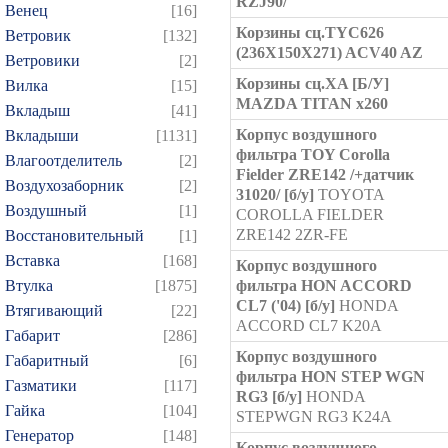
RZJ90/
Венец
[16]
Корзины сц.TYC626
Ветровик
[132]
(236X150X271) ACV40 AZ
Ветровики
[2]
Корзины сц.XA [Б/У]
Вилка
[15]
MAZDA TITAN x260
Вкладыш
[41]
Корпус воздушного
Вкладыши
[1131]
фильтра TOY Corolla
Влагоотделитель
[2]
Fielder ZRE142 /+датчик
Воздухозаборник
[2]
31020/ [б/у]
TOYOTA
Воздушный
[1]
COROLLA FIELDER
ZRE142 2ZR-FE
Восстановительный
[1]
Вставка
[168]
Корпус воздушного
Втулка
[1875]
фильтра HON ACCORD
CL7 ('04) [б/у]
HONDA
Втягивающий
[22]
ACCORD CL7 K20A
Габарит
[286]
Корпус воздушного
Габаритный
[6]
фильтра HON STEP WGN
Газматики
[117]
RG3 [б/у]
HONDA
Гайка
[104]
STEPWGN RG3 K24A
Генератор
[148]
Корпус воздушного