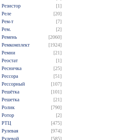
Резистор
[1]
Реле
[20]
Рем-т
[7]
Рем.
[2]
Ремень
[2060]
Ремкомплект
[1924]
Ремни
[21]
Реостат
[1]
Ресничка
[25]
Рессора
[51]
Рессорный
[107]
Решётка
[101]
Решетка
[21]
Ролик
[790]
Ротор
[2]
РТЦ
[475]
Рулевая
[974]
Рулевой
[585]