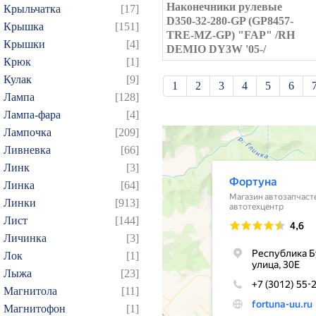
Наконечники рулевые
Крыльчатка
[17]
D350-32-280-GP (GP8457-
Крышка
[151]
TRE-MZ-GP) "FAP" /RH
Крышки
[4]
DEMIO DY3W '05-/
Крюк
[1]
Кулак
[9]
1
2
3
4
5
6
Лампа
[128]
21
22
23
24
25
Лампа-фара
[4]
39
40
41
42
43
Лампочка
[209]
57
58
59
60
61
Ливневка
[66]
Линк
[3]
75
76
77
78
79
Линка
[64]
93
94
95
96
97
Линки
[913]
109
110
111
112
1
Лист
[144]
124
125
126
127
1
Личинка
[3]
139
140
141
142
1
Лок
[1]
Лыжа
[23]
154
155
156
157
1
Магнитола
[11]
169
170
171
172
1
Магнитофон
[1]