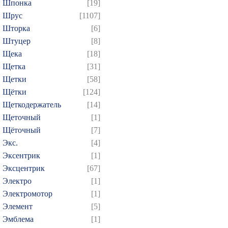
Шпонка
[19]
Шрус
[1107]
Шторка
[6]
Штуцер
[8]
Щека
[18]
Щетка
[31]
Щетки
[58]
Щётки
[124]
Щеткодержатель
[14]
Щеточный
[1]
Щёточный
[7]
Экс.
[4]
Эксентрик
[1]
Эксцентрик
[67]
Электро
[1]
Электромотор
[1]
Элемент
[5]
Эмблема
[1]