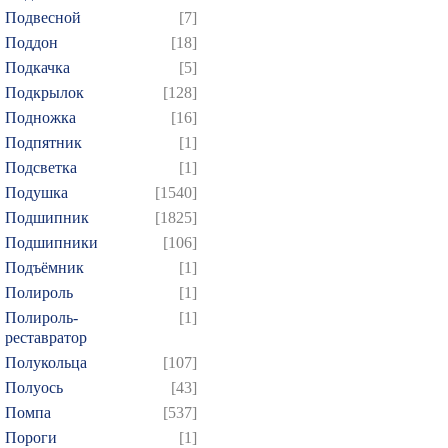
Подвесной
[7]
Поддон
[18]
Подкачка
[5]
Подкрылок
[128]
Подножка
[16]
Подпятник
[1]
Подсветка
[1]
Подушка
[1540]
Подшипник
[1825]
Подшипники
[106]
Подъёмник
[1]
Полироль
[1]
Полироль-
[1]
реставратор
Полукольца
[107]
Полуось
[43]
Помпа
[537]
Пороги
[1]