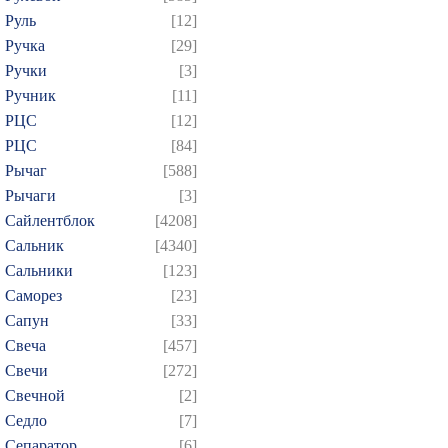
Руль
[12]
Ручка
[29]
Ручки
[3]
Ручник
[11]
РЦC
[12]
РЦС
[84]
Рычаг
[588]
Рычаги
[3]
Сайлентблок
[4208]
Сальник
[4340]
Сальники
[123]
Саморез
[23]
Сапун
[33]
Свеча
[457]
Свечи
[272]
Свечной
[2]
Седло
[7]
Сепаратор
[6]