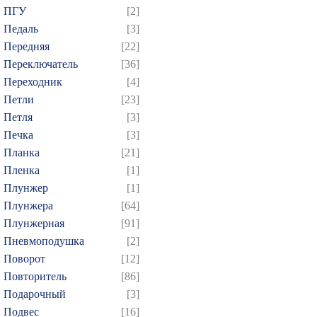
859
860
861
862
8
ПГУ
[2]
874
875
Педаль
[3]
Передняя
[22]
Переключатель
[36]
Переходник
[4]
Петли
[23]
Петля
[3]
Печка
[3]
Планка
[21]
Пленка
[1]
Плунжер
[1]
Плунжера
[64]
Плунжерная
[91]
Пневмоподушка
[2]
Поворот
[12]
Повторитель
[86]
Подарочный
[3]
Подвес
[16]