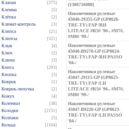
Клапан
[375]
[1306716080]
Клемма
[5]
Наконечники рулевые
Клёпка
[2]
45046-29355-GP (GP8626-
Климат-контроль
[3]
TRE-TY) FAP /RH
LITEACE #R5# '96-, #M7#,
Клипса
[21]
#M8# '99-/
Клипсы
[321]
Наконечники рулевые
Клык
[4]
45046-B9270-GP (GP8624-
Ключ
[2]
TRE-TY) FAP /RH PASSO
Ключи
[3]
'04-/
Книга
[293]
Наконечники рулевые
Кнопка
[3]
45047-29115-GP (GP8625-
Коврик
[1]
TRE-TY) FAP /LH
Коврик-липучка
[2]
LITEACE #R5# '96-, #M7#,
#M8# '99-/
Кожух
[4]
Коленвал
[38]
Наконечники рулевые
45047-B9220-GP (GP8623-
Колодки
[2151]
TRE-TY) FAP /LH PASSO
Колпаки
[5]
'04-/
Кольца
[1164]