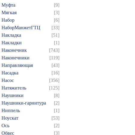
409
410
411
412
4
Муфта
[9]
424
425
426
427
4
Мягкая
[3]
439
440
441
442
4
Набор
[6]
НаборМанжетГТЦ
[33]
454
455
456
457
4
Накладка
[51]
469
470
471
472
4
Накладки
[1]
484
485
486
487
4
Наконечник
[743]
499
500
501
502
5
Наконечники
[119]
514
515
516
517
5
Направляющая
[43]
Насадка
[16]
529
530
531
532
5
Насос
[356]
544
545
546
547
5
Натяжитель
[125]
559
560
561
562
5
Наушники
[8]
574
575
576
577
5
Наушники-гарнитура
[2]
589
590
591
592
5
Ниппель
[1]
Ноускат
[53]
604
605
606
607
6
Оcь
[2]
619
620
621
622
6
Обвес
[3]