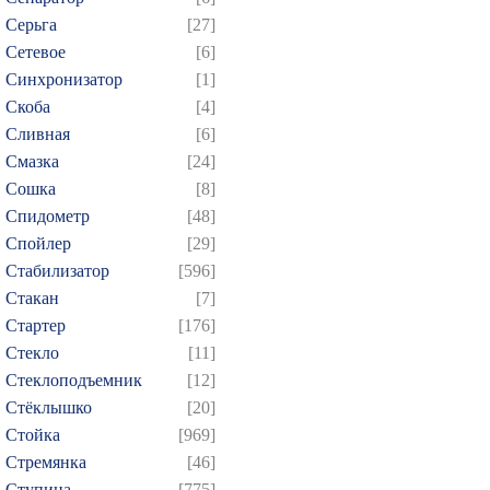
Серьга
[27]
Сетевое
[6]
Синхронизатор
[1]
Скоба
[4]
Сливная
[6]
Смазка
[24]
Сошка
[8]
Спидометр
[48]
Спойлер
[29]
Стабилизатор
[596]
Стакан
[7]
Стартер
[176]
Стекло
[11]
Стеклоподъемник
[12]
Стёклышко
[20]
Стойка
[969]
Стремянка
[46]
Ступица
[775]