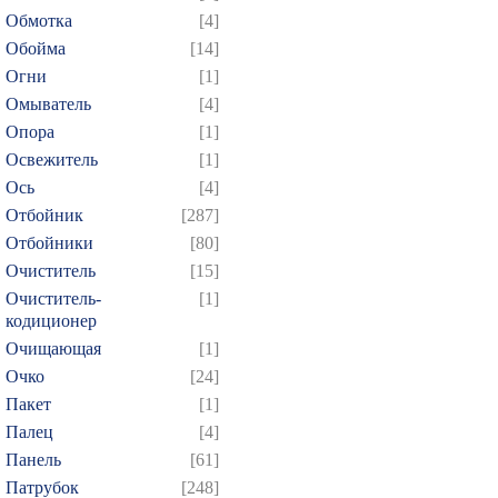
634
635
636
637
6
Обмотка
[4]
649
650
651
652
6
Обойма
[14]
664
665
666
667
6
Огни
[1]
Омыватель
[4]
679
680
681
682
6
Опора
[1]
694
695
696
697
6
Освежитель
[1]
709
710
711
712
7
Ось
[4]
724
725
726
727
7
Отбойник
[287]
739
740
741
742
7
Отбойники
[80]
Очиститель
[15]
754
755
756
757
7
Очиститель-
[1]
769
770
771
772
7
кодиционер
784
785
786
787
7
Очищающая
[1]
799
800
801
802
8
Очко
[24]
Пакет
[1]
814
815
816
817
8
Палец
[4]
829
830
831
832
8
Панель
[61]
844
845
846
847
8
Патрубок
[248]