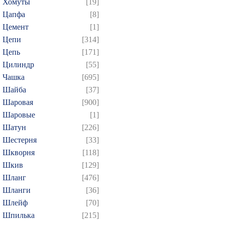
Хомуты
[19]
Цапфа
[8]
Цемент
[1]
Цепи
[314]
Цепь
[171]
Цилиндр
[55]
Чашка
[695]
Шайба
[37]
Шаровая
[900]
Шаровые
[1]
Шатун
[226]
Шестерня
[33]
Шкворня
[118]
Шкив
[129]
Шланг
[476]
Шланги
[36]
Шлейф
[70]
Шпилька
[215]