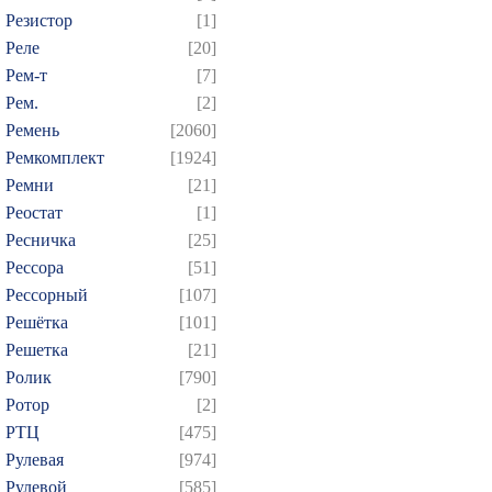
Резистор
[1]
Реле
[20]
Рем-т
[7]
Рем.
[2]
Ремень
[2060]
Ремкомплект
[1924]
Ремни
[21]
Реостат
[1]
Ресничка
[25]
Рессора
[51]
Рессорный
[107]
Решётка
[101]
Решетка
[21]
Ролик
[790]
Ротор
[2]
РТЦ
[475]
Рулевая
[974]
Рулевой
[585]