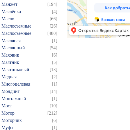
184
185
186
187
1
Манжет
[194]
199
200
201
202
2
Маслёнка
[4]
214
215
216
217
2
Масло
[66]
Маслосъемные
[26]
229
230
231
232
2
Маслосъёмные
[480]
244
245
246
247
2
Масляная
[1]
259
260
261
262
2
Маслянный
[54]
274
275
276
277
2
Маховик
[6]
289
290
291
292
2
Маятник
[5]
Маятниковый
[13]
304
305
306
307
3
Медная
[2]
319
320
321
322
3
Многоцелевая
[1]
334
335
336
337
3
Молдинг
[14]
349
350
351
352
3
Монтажный
[1]
364
365
366
367
3
Мост
[10]
Мотор
[212]
379
380
381
382
3
Моторчик
[6]
394
395
396
397
3
Муфа
[1]