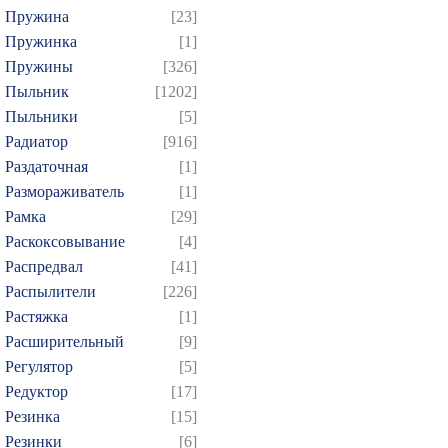
Пружина
[23]
Пружинка
[1]
Пружины
[326]
Пыльник
[1202]
Пыльники
[5]
Радиатор
[916]
Раздаточная
[1]
Размораживатель
[1]
Рамка
[29]
Раскоксовывание
[4]
Распредвал
[41]
Распылители
[226]
Растяжка
[1]
Расширительный
[9]
Регулятор
[5]
Редуктор
[17]
Резинка
[15]
Резинки
[6]