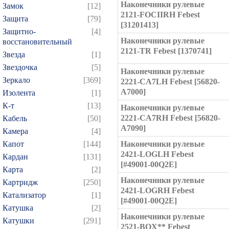
Наконечники рулевые
Замок
[12]
2121-FOCIIRH Febest
Защита
[79]
[31201413]
Защитно-
[4]
Наконечники рулевые
восстановительный
2121-TR Febest [1370741]
Звезда
[1]
Звездочка
[5]
Наконечники рулевые
Зеркало
[369]
2221-CA7LH Febest [56820-
A7000]
Изолента
[1]
К-т
[13]
Наконечники рулевые
2221-CA7RH Febest [56820-
Кабель
[50]
A7090]
Камера
[4]
Капот
[144]
Наконечники рулевые
2421-LOGLH Febest
Кардан
[131]
[#49001-00Q2E]
Карта
[2]
Наконечники рулевые
Картридж
[250]
2421-LOGRH Febest
Катализатор
[1]
[#49001-00Q2E]
Катушка
[2]
Наконечники рулевые
Катушки
[291]
2521-BOX** Febest