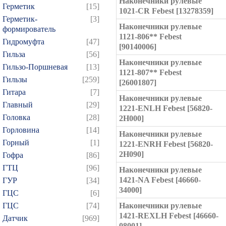
Наконечники рулевые
Герметик
[15]
1021-CR Febest [13278359]
Герметик-
[3]
Наконечники рулевые
формирователь
1121-806** Febest
Гидромуфта
[47]
[90140006]
Гильза
[56]
Наконечники рулевые
Гильзо-Поршневая
[13]
1121-807** Febest
Гильзы
[259]
[26001807]
Гитара
[7]
Наконечники рулевые
Главный
[29]
1221-ENLH Febest [56820-
Головка
[28]
2H000]
Горловина
[14]
Наконечники рулевые
Горный
[1]
1221-ENRH Febest [56820-
2H090]
Гофра
[86]
ГТЦ
[96]
Наконечники рулевые
1421-NA Febest [46660-
ГУР
[34]
34000]
ГЦC
[6]
ГЦС
[74]
Наконечники рулевые
1421-REXLH Febest [46660-
Датчик
[969]
08001]