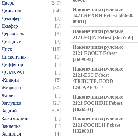
Дверь
[249]
Наконечники рулевые
Двигатель
[64]
1421-REXRH Febest [46660-
Демпфер
[2]
09011]
Демфер
[1]
Наконечники рулевые
Держатель
[5]
2121-EQIN Febest [3665759]
Диодный
[3]
Наконечники рулевые
Диск
[418]
2121-EQOUT Febest
Дисконтная
[1]
[3669093]
Диффузор
[1]
Наконечники рулевые
ДОМКРАТ
[1]
2121-ESC Febest
Жидкий
[5]
/TRIBUTE, FORD
ESCAPE '01-/
Жидкость
[80]
Жилет
[1]
Наконечники рулевые
Заглушка
[21]
2121-FOCIIIRH Febest
[1826501]
Задний
[528]
Зажим-клипса
[1]
Наконечники рулевые
2121-FOCIILH Febest
Заклепка
[1]
[1328881]
Заливная
[4]