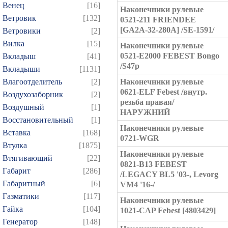
Венец
[16]
Наконечники рулевые
Ветровик
[132]
0521-211 FRIENDEE
[GA2A-32-280A] /SE-1591/
Ветровики
[2]
Вилка
[15]
Наконечники рулевые
0521-E2000 FEBEST Bongo
Вкладыш
[41]
/S47p
Вкладыши
[1131]
Влагоотделитель
[2]
Наконечники рулевые
0621-ELF Febest /внутр.
Воздухозаборник
[2]
резьба правая/
Воздушный
[1]
НАРУЖНИЙ
Восстановительный
[1]
Наконечники рулевые
Вставка
[168]
0721-WGR
Втулка
[1875]
Наконечники рулевые
Втягивающий
[22]
0821-B13 FEBEST
Габарит
[286]
/LEGACY BL5 '03-, Levorg
Габаритный
[6]
VM4 '16-/
Газматики
[117]
Наконечники рулевые
Гайка
[104]
1021-CAP Febest [4803429]
Генератор
[148]