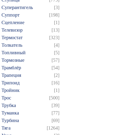
Суперантигель
[3]
Суппорт
[198]
Сцепление
[1]
Телевизор
[13]
Термостат
[323]
Толкатель
[4]
Топливный
[5]
Тормозные
[57]
Трамблёр
[54]
Трапеция
[2]
Трипоид
[16]
Тройник
[1]
Трос
[500]
Трубка
[39]
Туманка
[77]
Турбина
[69]
Тяга
[1264]