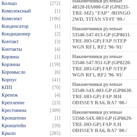
Наконечники рулевые
Кольцо
[272]
48520-HA000-GP (GP8235-
Комплексный
[1]
TRE-MZ) "FAP" /BONGO
Комплект
[196]
2WD, TITAN SY#T '99-/
Конденсатор
[1]
Наконечники рулевые
Кондиционер
[2]
53540-S47-013-GP (GP8631-
TRE-HO-GP) FAP /STEP
Контакт
[3]
WGN RF1, RF2 '96-'01/
Контакты
[4]
Наконечники рулевые
Корзина
[1]
53540-S47-951-GP (GP8220-
Корзины
[159]
TRE-HO-GP) FAP /STEP
Коромысло
[6]
WGN RF1, RF2 '96-'01/
Корпус
[41]
Наконечники рулевые
КПП
[70]
53540-S4X-003-GP (GP8630-
Крепеж
[4]
TRE-HO-GP) FAP /RH
Крепление
[23]
ODISSEY RA6, RA7 '00-/
Крестовина
[309]
Наконечники рулевые
Кронштеин
[1]
53560-S4X-003-GP (GP8629-
TRE-HO-GP) FAP /LH
Кронштейн
[59]
ODISSEY RA6, RA7 '00-/
Крыло
[285]