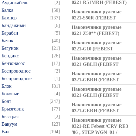
0221-R51MRH (FEBEST)
Аудиокабель
[2]
Балка
[58]
Наконечники рулевые
Бампер
[137]
0221-S50R (FEBEST
Бандажный
[6]
Наконечники рулевые
Барабан
[5]
0221-Z50** (FEBEST)
Бачок
[40]
Наконечники рулевые
Бегунок
[21]
0221-G10 (FEBEST
Бендикс
[26]
Наконечники рулевые
Бензонасос
[17]
0321-GBLH (FEBEST
Беспроводное
[2]
Наконечники рулевые
Беспроводные
[1]
0321-GBRH (FEBEST
Блок
[81]
Наконечники рулевые
Боковые
[4]
0321-GELH (FEBEST
Болт
[247]
Наконечники рулевые
Брызговик
[77]
0321-GERH (FEBEST
Быстрая
[2]
Наконечники рулевые
Вакуум
[23]
0321-RE Febest /CRV RE3
Вал
[194]
'06-, STEP WGN '01-/