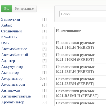
Все
Контрактные
5-минутная
[1]
Airbag
[18]
Наименование
Cтояночный
[1]
KW-106B
[0]
Наконечники рулевые
USB
[6]
0221-J10LH (FEBEST)
Автомобильное
[6]
Автомобильный
[6]
Наконечники рулевые
0221-J10RH (FEBEST)
Адаптер
[3]
Аккумулятор
[2]
Наконечники рулевые
0221-J32LH (FEBEST)
Активатор
[1]
Амортизатор
[608]
Наконечники рулевые
0221-J32RH (FEBEST)
Амортизаторы
[21]
Антидождь
[1]
Наконечники рулевые
0221-R51MLH (FEBEST)
Антизапотеватель
[1]
Ароматизатор
[35]
Наконечники рулевые