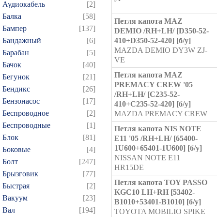
Аудиокабель
[2]
Балка
[58]
Петля капота MAZ
Бампер
[137]
DEMIO /RH+LH/ [D350-52-
Бандажный
[6]
410+D350-52-420] [б/у]
MAZDA DEMIO DY3W ZJ-
Барабан
[5]
VE
Бачок
[40]
Петля капота MAZ
Бегунок
[21]
PREMACY CREW '05
Бендикс
[26]
/RH+LH/ [C235-52-
Бензонасос
[17]
410+C235-52-420] [б/у]
Беспроводное
[2]
MAZDA PREMACY CREW
Беспроводные
[1]
Петля капота NIS NOTE
Блок
[81]
E11 '05 /RH+LH/ [65400-
1U600+65401-1U600] [б/у]
Боковые
[4]
NISSAN NOTE E11
Болт
[247]
HR15DE
Брызговик
[77]
Петля капота TOY PASSO
Быстрая
[2]
KGC10 LH+RH [53402-
Вакуум
[23]
B1010+53401-B1010] [б/у]
Вал
[194]
TOYOTA MOBILIO SPIKE