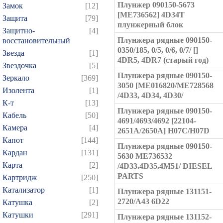
Плунжер 090150-5673
Замок
[12]
[ME736562] 4D34T
Защита
[79]
плунжерный блок
Защитно-
[4]
Плунжера рядные 090150-
восстановительный
0350/185, 0/5, 0/6, 0/7/ []
Звезда
[1]
4DR5, 4DR7 (старый год)
Звездочка
[5]
Плунжера рядные 090150-
Зеркало
[369]
3050 [ME016820/ME728568
Изолента
[1]
/4D33, 4D34, 4D30/
К-т
[13]
Плунжера рядные 090150-
Кабель
[50]
4691/4693/4692 [22104-
Камера
[4]
2651A/2650A] H07C/H07D
Капот
[144]
Плунжера рядные 090150-
Кардан
[131]
5630 ME736532
Карта
[2]
/4D33.4D35.4M51/ DIESEL
PARTS
Картридж
[250]
Катализатор
[1]
Плунжера рядные 131151-
2720/A43 6D22
Катушка
[2]
Катушки
[291]
Плунжера рядные 131152-