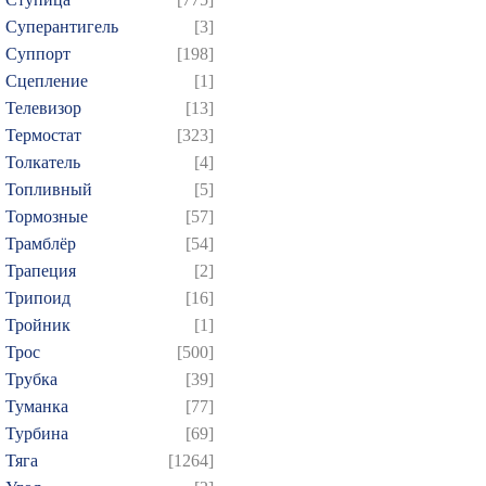
Суперантигель
[3]
Суппорт
[198]
Сцепление
[1]
Телевизор
[13]
Термостат
[323]
Толкатель
[4]
Топливный
[5]
Тормозные
[57]
Трамблёр
[54]
Трапеция
[2]
Трипоид
[16]
Тройник
[1]
Трос
[500]
Трубка
[39]
Туманка
[77]
Турбина
[69]
Тяга
[1264]