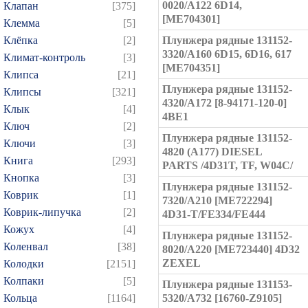
0020/A122 6D14,
Клапан
[375]
[ME704301]
Клемма
[5]
Клёпка
[2]
Плунжера рядные 131152-
3320/A160 6D15, 6D16, 617
Климат-контроль
[3]
[ME704351]
Клипса
[21]
Плунжера рядные 131152-
Клипсы
[321]
4320/A172 [8-94171-120-0]
Клык
[4]
4BE1
Ключ
[2]
Плунжера рядные 131152-
Ключи
[3]
4820 (A177) DIESEL
Книга
[293]
PARTS /4D31T, TF, W04C/
Кнопка
[3]
Плунжера рядные 131152-
Коврик
[1]
7320/A210 [ME722294]
Коврик-липучка
[2]
4D31-T/FE334/FE444
Кожух
[4]
Плунжера рядные 131152-
Коленвал
[38]
8020/A220 [ME723440] 4D32
ZEXEL
Колодки
[2151]
Колпаки
[5]
Плунжера рядные 131153-
Кольца
[1164]
5320/A732 [16760-Z9105]