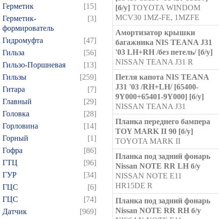
Герметик
[15]
[б/у]
TOYOTA WINDOM
MCV30 1MZ-FE, 1MZFE
Герметик-
[3]
формирователь
Амортизатор крышки
Гидромуфта
[47]
багажника NIS TEANA J31
'03 LH+RH /без петель/ [б/у]
Гильза
[56]
NISSAN TEANA J31 R
Гильзо-Поршневая
[13]
Гильзы
[259]
Петля капота NIS TEANA
J31 '03 /RH+LH/ [65400-
Гитара
[7]
9Y000+65401-9Y000] [б/у]
Главный
[29]
NISSAN TEANA J31
Головка
[28]
Планка переднего бампера
Горловина
[14]
TOY MARK II 90 [б/у]
Горный
[1]
TOYOTA MARK II
Гофра
[86]
Планка под задний фонарь
ГТЦ
[96]
Nissan NOTE RR LH б/у
ГУР
[34]
NISSAN NOTE E11
HR15DE R
ГЦC
[6]
ГЦС
[74]
Планка под задний фонарь
Nissan NOTE RR RH б/у
Датчик
[969]