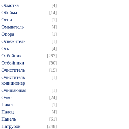
259
260
261
262
2
Обмотка
[4]
274
275
276
277
2
Обойма
[14]
289
290
291
292
2
Огни
[1]
304
305
306
307
3
Омыватель
[4]
Опора
[1]
319
320
321
322
3
Освежитель
[1]
334
335
336
337
3
Ось
[4]
349
350
351
352
3
Отбойник
[287]
364
365
366
367
3
Отбойники
[80]
379
380
381
382
3
Очиститель
[15]
Очиститель-
[1]
394
395
396
397
3
кодиционер
409
410
411
412
4
Очищающая
[1]
424
425
426
427
4
Очко
[24]
439
440
441
442
4
Пакет
[1]
Палец
[4]
454
455
456
457
4
Панель
[61]
469
470
471
472
4
Патрубок
[248]