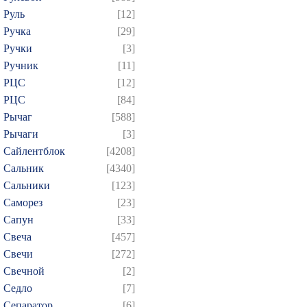
Руль
[12]
Ручка
[29]
Ручки
[3]
Ручник
[11]
РЦC
[12]
РЦС
[84]
Рычаг
[588]
Рычаги
[3]
Сайлентблок
[4208]
Сальник
[4340]
Сальники
[123]
Саморез
[23]
Сапун
[33]
Свеча
[457]
Свечи
[272]
Свечной
[2]
Седло
[7]
Сепаратор
[6]