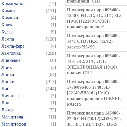
прав.вращ. CHJ
Крыльчатка
[17]
Плунжерная пара 096400-
Крышка
[151]
1250 CHJ /2C, 3C, 2LT, 3L/
Крышки
[4]
(10/10) [22140-54730] /
Крюк
[1]
правое вращение/
Кулак
[9]
Плунжерная пара 096400-
Лампа
[128]
1441 CHJ /1KZ/ (12/12)
Лампа-фара
[4]
электр '93-'99
Лампочка
[209]
Плунжерная пара 096400-
Ливневка
[66]
1481 /R2, 3LT, 2CT/
ЭЛЕКТРОННАЯ (10/10)
Линк
[3]
правая CHJ
Линка
[64]
Линки
[913]
Плунжерная пара 096400-
1770/096400-1740 /5L/
Лист
[144]
[22140-5B810] (10/10)
Личинка
[3]
правое вращение DIESEL
Лок
[1]
PARTS
Лыжа
[23]
Плунжерная пара 146400-
Магнитола
[11]
2220 CHJ (10/12)/4D56, 2C,
Магнитофон
[1]
3C, 3L, 15B, TD27, 4JG2/