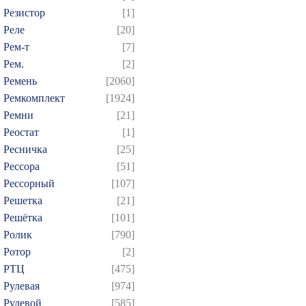
Резистор
[1]
Реле
[20]
Рем-т
[7]
Рем.
[2]
Ремень
[2060]
Ремкомплект
[1924]
Ремни
[21]
Реостат
[1]
Ресничка
[25]
Рессора
[51]
Рессорный
[107]
Решетка
[21]
Решётка
[101]
Ролик
[790]
Ротор
[2]
РТЦ
[475]
Рулевая
[974]
Рулевой
[585]