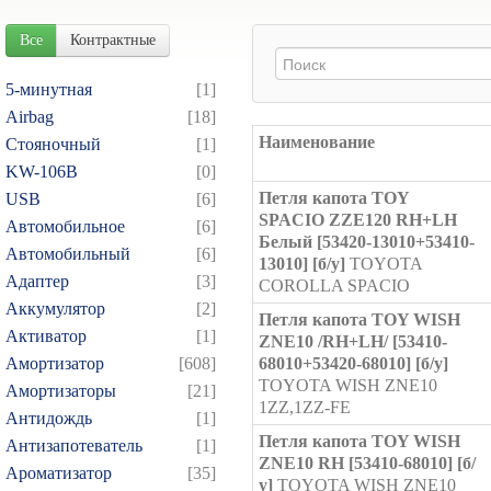
Все
Контрактные
5-минутная
[1]
Airbag
[18]
Наименование
Cтояночный
[1]
KW-106B
[0]
Петля капота TOY
USB
[6]
SPACIO ZZE120 RH+LH
Автомобильное
[6]
Белый [53420-13010+53410-
Автомобильный
[6]
13010] [б/у]
TOYOTA
Адаптер
[3]
COROLLA SPACIO
Аккумулятор
[2]
Петля капота TOY WISH
Активатор
[1]
ZNE10 /RH+LH/ [53410-
Амортизатор
[608]
68010+53420-68010] [б/у]
TOYOTA WISH ZNE10
Амортизаторы
[21]
1ZZ,1ZZ-FE
Антидождь
[1]
Петля капота TOY WISH
Антизапотеватель
[1]
ZNE10 RH [53410-68010] [б/
Ароматизатор
[35]
у]
TOYOTA WISH ZNE10