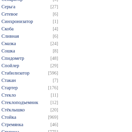
Серьга
[27]
Сетевое
[6]
Синхронизатор
[1]
Скоба
[4]
Сливная
[6]
Смазка
[24]
Сошка
[8]
Спидометр
[48]
Спойлер
[29]
Стабилизатор
[596]
Стакан
[7]
Стартер
[176]
Стекло
[11]
Стеклоподъемник
[12]
Стёклышко
[20]
Стойка
[969]
Стремянка
[46]
Ступица
[775]