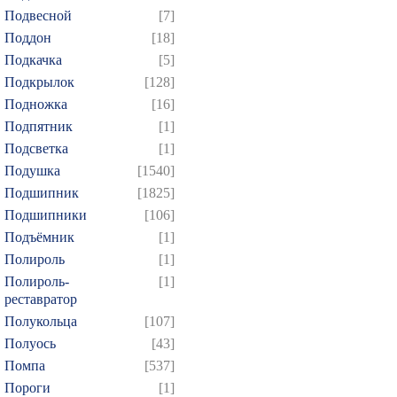
709
710
711
712
7
Подвесной
[7]
724
725
726
727
7
Поддон
[18]
739
740
741
742
7
Подкачка
[5]
Подкрылок
[128]
754
755
756
757
7
Подножка
[16]
769
770
771
772
7
Подпятник
[1]
784
785
786
787
7
Подсветка
[1]
799
800
801
802
8
Подушка
[1540]
814
815
816
817
8
Подшипник
[1825]
Подшипники
[106]
829
830
831
832
8
Подъёмник
[1]
844
845
846
847
8
Полироль
[1]
859
860
861
862
8
Полироль-
[1]
реставратор
Полукольца
[107]
Полуось
[43]
Помпа
[537]
Пороги
[1]