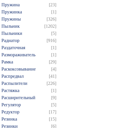
Пружина
[23]
Пружинка
[1]
Пружины
[326]
Пыльник
[1202]
Пыльники
[5]
Радиатор
[916]
Раздаточная
[1]
Размораживатель
[1]
Рамка
[29]
Раскоксовывание
[4]
Распредвал
[41]
Распылители
[226]
Растяжка
[1]
Расширительный
[9]
Регулятор
[5]
Редуктор
[17]
Резинка
[15]
Резинки
[6]