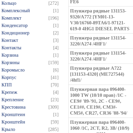
FE6
Кольцо
[272]
Комплексный
[1]
Плунжера рядные 131153-
9320/A772 [YM01-13-
Комплект
[196]
V30/16760-89TA6/1-97121-
Конденсатор
[1]
619-0 4HG1 DIESEL PARTS
Кондиционер
[2]
Плунжера рядные 131154-
Контакт
[3]
3220/A274 /4HF1/
Контакты
[4]
Плунжера рядные 131154-
Корзина
[1]
3220/A274 /4HF1/
Корзины
[159]
Плунжера рядные A722
Коромысло
[6]
[131153-4320] (ME727544)
Корпус
[41]
/4hf1/
КПП
[70]
Плунжерная пара 096400-
Крепеж
[4]
1000 TW (10/10 прав) /1C -
Крепление
[23]
CE9# '89-'91, 2C - CE9#,
Крестовина
[309]
CE1##, CE19#, CM3#-
CM5#, CR27, CR36 '88-'94/
Кронштеин
[1]
Кронштейн
[59]
Плунжерная пара 096400-
1060 /1C, 2CT, R2, 3B/ (10/9)
Крыло
[285]