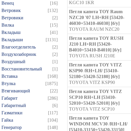
KGC10 1KR
Венец
[16]
Ветровик
[132]
Петля капота TOY Raum
NZC20 '07 LH+RH [53420-
Ветровики
[2]
46030+53410-46030] [б/у]
Вилка
[15]
TOYOTA RAUM NZC20
Вкладыш
[41]
Петля капота TOY RUSH
Вкладыши
[1131]
J210 LH+RH [53420-
Влагоотделитель
[2]
B4010+53410-B4010] [б/у]
Воздухозаборник
[2]
TOYOTA RUSH J210E
Воздушный
[1]
Петля капота TOY VITZ
Восстановительный
[1]
KSP90 /RH+LH/ [53410-
Вставка
[168]
52180+53420-52180] [б/у]
TOYOTA VITZ KSP90
Втулка
[1875]
Втягивающий
[22]
Петля капота TOY VITZ
SCP10 RH+LH [53410-
Габарит
[286]
52010+53420-52010] [б/у]
Габаритный
[6]
TOYOTA VITZ SCP10
Газматики
[117]
Петля капота TOY
Гайка
[104]
WINDOM MCV30 /RH+LH/
Генератор
[148]
[53410-33150+53420-33150]