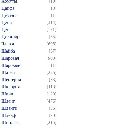
Хомуты
[19]
Цапфа
[8]
Цемент
[1]
Цепи
[314]
Цепь
[171]
Цилиндр
[55]
Чашка
[695]
Шайба
[37]
Шаровая
[900]
Шаровые
[1]
Шатун
[226]
Шестерня
[33]
Шкворня
[118]
Шкив
[129]
Шланг
[476]
Шланги
[36]
Шлейф
[70]
Шпилька
[215]