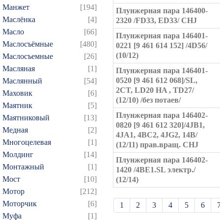
Манжет
[194]
Плунжерная пара 146400-
Маслёнка
[4]
2320 /FD33, ED33/ CHJ
Масло
[66]
Плунжерная пара 146401-
Маслосъёмные
[480]
0221 [9 461 614 152] /4D56/
(10/12)
Маслосъемные
[26]
Масляная
[1]
Плунжерная пара 146401-
0520 [9 461 612 068]/SL,
Маслянный
[54]
2CT, LD20 HA , TD27/
Маховик
[6]
(12/10) /без потаев/
Маятник
[5]
Плунжерная пара 146402-
Маятниковый
[13]
0820 [9 461 612 320]/4JB1,
Медная
[2]
4JA1, 4BC2, 4JG2, 14B/
Многоцелевая
[1]
(12/11) прав.вращ. CHJ
Молдинг
[14]
Плунжерная пара 146402-
Монтажный
[1]
1420 /4BE1.SL электр./
Мост
[10]
(12/14)
Мотор
[212]
Моторчик
[6]
1
2
3
4
5
6
Муфа
[1]
21
22
23
24
25