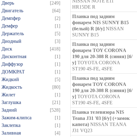
NISSAN NOTE E11
Дверь
[249]
HR15DE R
Двигатель
[64]
Планка под задним
Демпфер
[2]
фонарем NIS SUNNY B15
Демфер
[1]
(белый) R [б/у]
NISSAN
Держатель
[5]
SUNNY B15
Диодный
[3]
Планка под задним
Диск
[418]
фонарем TOY CORONA
Дисконтная
[1]
190 для 20-308 R (синяя) [б/
у]
TOYOTA CORONA
Диффузор
[1]
ST190 4S-FE, 4SFE
ДОМКРАТ
[1]
Планка под задним
Жидкий
[5]
фонарем TOY CORONA
Жидкость
[80]
190 для 20-308 R (синяя) [б/
Жилет
[1]
у]
TOYOTA CORONA
Заглушка
[21]
ST190 4S-FE, 4SFE
Задний
[528]
Планка телевизора NIS
Зажим-клипса
[1]
Teana J31 '03 [б/у] (+замок
капота)
NISSAN TEANA
Заклепка
[1]
J31 VQ23
Заливная
[4]