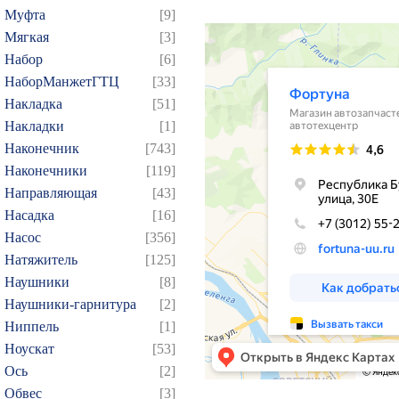
Муфта
[9]
39
40
41
42
43
Мягкая
[3]
57
58
59
60
61
Набор
[6]
75
76
77
78
79
НаборМанжетГТЦ
[33]
Накладка
[51]
93
94
95
96
97
Накладки
[1]
109
110
111
112
1
Наконечник
[743]
124
125
126
127
1
Наконечники
[119]
139
140
141
142
1
Направляющая
[43]
154
155
156
157
1
Насадка
[16]
Насос
[356]
169
170
171
172
1
Натяжитель
[125]
184
185
186
187
1
Наушники
[8]
199
200
201
202
2
Наушники-гарнитура
[2]
214
215
216
217
2
Ниппель
[1]
229
230
231
232
2
Ноускат
[53]
Оcь
[2]
244
245
246
247
2
Обвес
[3]