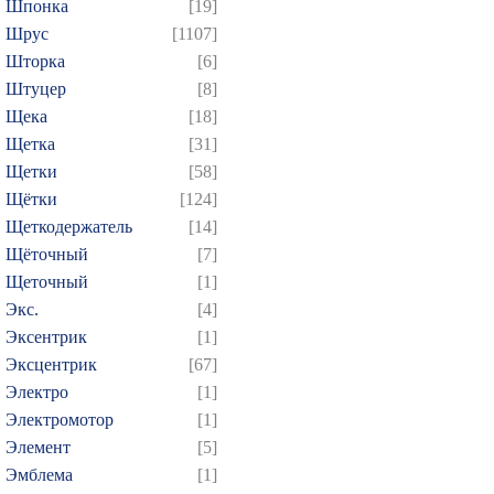
Шпонка
[19]
Шрус
[1107]
Шторка
[6]
Штуцер
[8]
Щека
[18]
Щетка
[31]
Щетки
[58]
Щётки
[124]
Щеткодержатель
[14]
Щёточный
[7]
Щеточный
[1]
Экс.
[4]
Эксентрик
[1]
Эксцентрик
[67]
Электро
[1]
Электромотор
[1]
Элемент
[5]
Эмблема
[1]