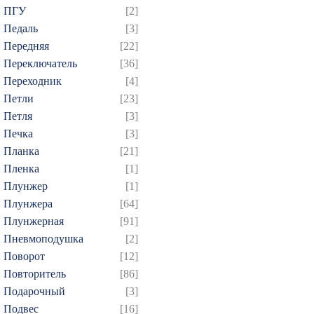
484
485
486
487
4
ПГУ
[2]
499
500
501
502
5
Педаль
[3]
514
515
516
517
5
Передняя
[22]
Переключатель
[36]
529
530
531
532
5
Переходник
[4]
544
545
546
547
5
Петли
[23]
559
560
561
562
5
Петля
[3]
574
575
576
577
5
Печка
[3]
589
590
591
592
5
Планка
[21]
Пленка
[1]
604
605
606
607
6
Плунжер
[1]
619
620
621
622
6
Плунжера
[64]
634
635
636
637
6
Плунжерная
[91]
649
650
651
652
6
Пневмоподушка
[2]
664
665
666
667
6
Поворот
[12]
Повторитель
[86]
679
680
681
682
6
Подарочный
[3]
694
695
696
697
6
Подвес
[16]