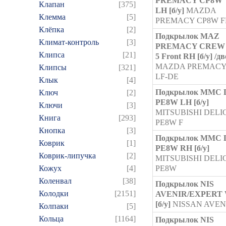
PREMACY CP8W '0
Клапан
[375]
LH [б/у]
MAZDA
Клемма
[5]
PREMACY CP8W F
Клёпка
[2]
Подкрылок MAZ
Климат-контроль
[3]
PREMACY CREW /
Клипса
[21]
5 Front RH [б/у] /д
MAZDA PREMACY
Клипсы
[321]
LF-DE
Клык
[4]
Подкрылок MMC 
Ключ
[2]
PE8W LH [б/у]
Ключи
[3]
MITSUBISHI DELI
Книга
[293]
PE8W F
Кнопка
[3]
Подкрылок MMC 
Коврик
[1]
PE8W RH [б/у]
Коврик-липучка
[2]
MITSUBISHI DELI
Кожух
[4]
PE8W
Коленвал
[38]
Подкрылок NIS
Колодки
[2151]
AVENIR/EXPERT 
[б/у]
NISSAN AVEN
Колпаки
[5]
Кольца
[1164]
Подкрылок NIS