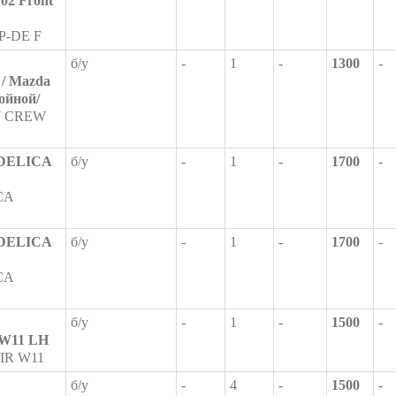
2 Front
P-DE F
б/у
-
1
-
1300
-
 Mazda
войной/
 CREW
DELICA
б/у
-
1
-
1700
-
CA
DELICA
б/у
-
1
-
1700
-
CA
б/у
-
1
-
1500
-
W11 LH
IR W11
б/у
-
4
-
1500
-