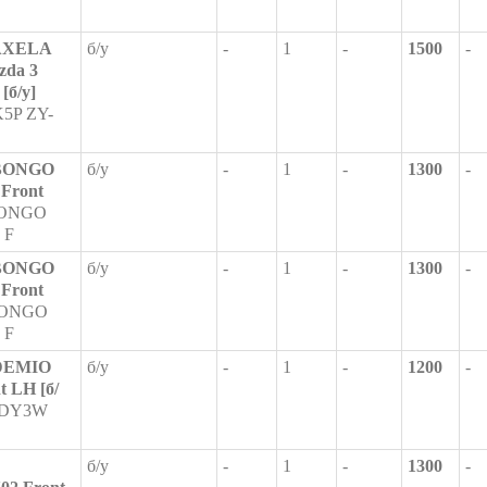
AXELA
б/у
-
1
-
1500
-
zda 3
[б/у]
5P ZY-
BONGO
б/у
-
1
-
1300
-
Front
ONGO
 F
BONGO
б/у
-
1
-
1300
-
Front
ONGO
 F
DEMIO
б/у
-
1
-
1200
-
 LH [б/
 DY3W
б/у
-
1
-
1300
-