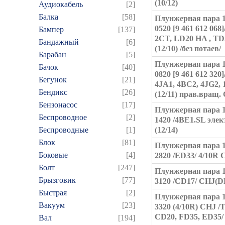
(10/12)
Аудиокабель
[2]
Балка
[58]
Плунжерная пара 1
0520 [9 461 612 068]
Бампер
[137]
2CT, LD20 HA , TD
Бандажный
[6]
(12/10) /без потаев/
Барабан
[5]
Плунжерная пара 1
Бачок
[40]
0820 [9 461 612 320]
Бегунок
[21]
4JA1, 4BC2, 4JG2, 
Бендикс
[26]
(12/11) прав.вращ.
Бензонасос
[17]
Плунжерная пара 1
Беспроводное
[2]
1420 /4BE1.SL элект
Беспроводные
[1]
(12/14)
Блок
[81]
Плунжерная пара 1
Боковые
[4]
2820 /ED33/ 4/10R 
Болт
[247]
Плунжерная пара 1
Брызговик
[77]
3120 /CD17/ CHJ(
Быстрая
[2]
Плунжерная пара 1
Вакуум
[23]
3320 (4/10R) CHJ /
CD20, FD35, ED35/
Вал
[194]