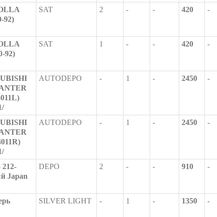
ROLLA
SAT
2
-
-
420
-
-92)
ROLLA
SAT
1
-
-
420
-
0-92)
SUBISHI
AUTODEPO
-
1
-
2450
-
CANTER
4011L)
/
SUBISHI
AUTODEPO
-
1
-
2450
-
CANTER
4011R)
/
 212-
DEPO
2
-
-
910
-
ый Japan
ерь
SILVER LIGHT
-
1
-
1350
-