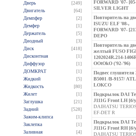
FORWARD '07- [05
Дверь
[249]
SILVER LIGHT
Двигатель
[64]
Повторитель на дв
Демпфер
[2]
ISUZU ELF '08-,
Демфер
[1]
FORWARD '07- [21
Держатель
[5]
DEPO
Диодный
[3]
Повторитель на дв
Диск
[418]
желтый FUSO FI
Дисконтная
[1]
1202024R.214-140
OOtOkO ('92-'96)
Диффузор
[1]
ДОМКРАТ
[1]
Подвес глушителя 
Жидкий
[5]
B5001 /В-9157/ AT
LOKCO
Жидкость
[80]
Жилет
[1]
Подкрылок DAI Te
J111G Front LH [б/у
Заглушка
[21]
DAIHATSU TERIOS
Задний
[528]
EF-DET R
Зажим-клипса
[1]
Подкрылок DAI Te
Заклепка
[1]
J111G Front RH [б/у
Заливная
[4]
DAIHATSU TERIOS