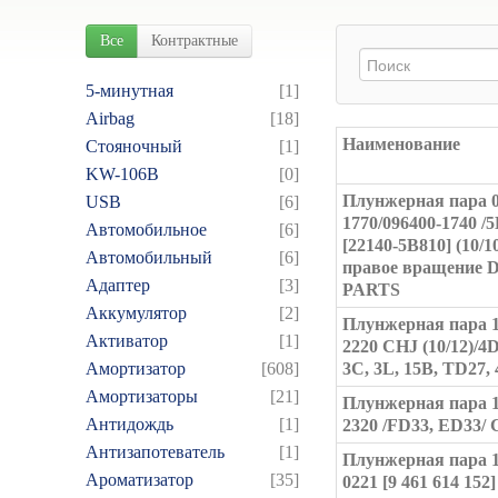
Все
Контрактные
5-минутная
[1]
Airbag
[18]
Наименование
Cтояночный
[1]
KW-106B
[0]
Плунжерная пара 0
USB
[6]
1770/096400-1740 /5
Автомобильное
[6]
[22140-5B810] (10/1
Автомобильный
[6]
правое вращение 
Адаптер
[3]
PARTS
Аккумулятор
[2]
Плунжерная пара 1
Активатор
[1]
2220 CHJ (10/12)/4D
Амортизатор
[608]
3C, 3L, 15B, TD27,
Амортизаторы
[21]
Плунжерная пара 1
Антидождь
[1]
2320 /FD33, ED33/
Антизапотеватель
[1]
Плунжерная пара 1
Ароматизатор
[35]
0221 [9 461 614 152]