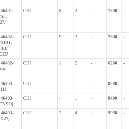
46401-
CHJ
8
2
-
7200
-
/SL,
27/
46402-
CHJ
9
3
-
7800
-
/4JB1,
14B/
 CHJ
46402-
CHJ
1
2
-
6200
-
р./
46403-
CHJ
-
1
-
8880
-
CHJ
46403-
CHJ
-
1
-
8490
-
DENSO)
46403-
CHJ
7
4
-
5950
-
TD27,