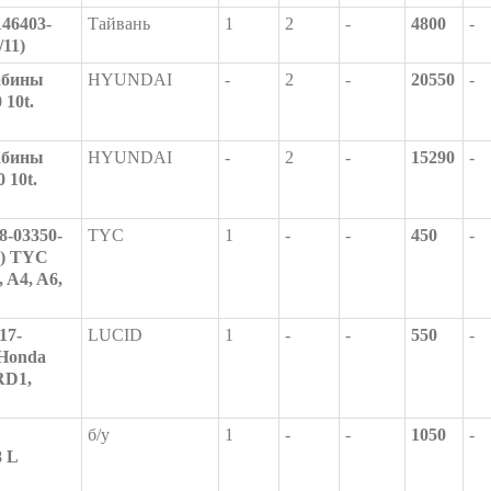
46403-
Тайвань
1
2
-
4800
-
/11)
абины
HYUNDAI
-
2
-
20550
-
10t.
абины
HYUNDAI
-
2
-
15290
-
 10t.
8-03350-
TYC
1
-
-
450
-
Z) TYC
 A4, A6,
17-
LUCID
1
-
-
550
-
Honda
RD1,
б/у
1
-
-
1050
-
 L