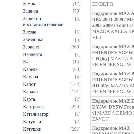
Замок
[12]
EF-DET R
Защита
[79]
Подкрылок MAZ 
Защитно-
[4]
BK5 2003-2009 / Ma
восстановительный
2003-2009 Front LH 
MAZDA AXELA BK
Звезда
[1]
VE F
Звездочка
[5]
Подкрылок MAZ 
Зеркало
[369]
FRIENDEE SGEW 
Изолента
[1]
LH [б/у]
MAZDA B
К-т
[13]
FRIENDEE SG# WL
Кабель
[50]
Подкрылок MAZ 
Камера
[4]
FRIENDEE SGEW 
Капот
[144]
RH [б/у]
MAZDA B
Кардан
[131]
FRIENDEE SG# WL
Карта
[2]
Подкрылок MAZ 
Картридж
[250]
DY3W, DY5W Front
у]
MAZDA DEMIO
Катализатор
[1]
ZJ-VE F
Катушка
[2]
Подкрылок MAZ
Катушки
[291]