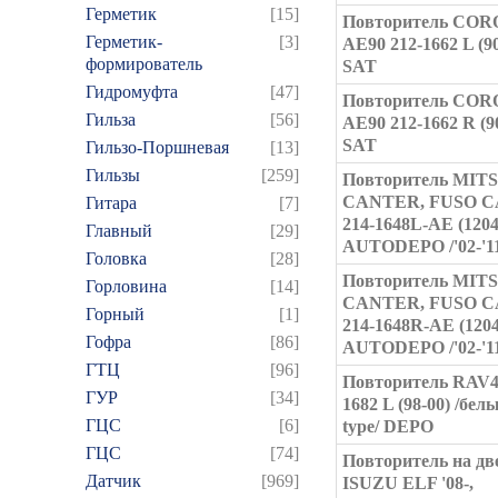
Герметик
[15]
Повторитель CO
Герметик-
[3]
AE90 212-1662 L (90
формирователь
SAT
Гидромуфта
[47]
Повторитель CO
Гильза
[56]
AE90 212-1662 R (9
SAT
Гильзо-Поршневая
[13]
Гильзы
[259]
Повторитель MIT
CANTER, FUSO 
Гитара
[7]
214-1648L-AE (120
Главный
[29]
AUTODEPO /'02-'11
Головка
[28]
Повторитель MIT
Горловина
[14]
CANTER, FUSO 
Горный
[1]
214-1648R-AE (120
Гофра
[86]
AUTODEPO /'02-'11
ГТЦ
[96]
Повторитель RAV4
ГУР
[34]
1682 L (98-00) /бел
ГЦC
[6]
type/ DEPO
ГЦС
[74]
Повторитель на дв
Датчик
[969]
ISUZU ELF '08-,