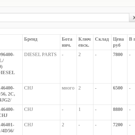
Бренд
Бота
Ключ
Склад
Цена
В 
нич.
евск.
руб
96400-
DIESEL PARTS
-
2
-
7800
-
L/
0)
DIESEL
46400-
CHJ
много
2
-
6500
-
56, 2C,
 4JG2/
46400-
CHJ
-
1
-
8880
-
 CHJ
46401-
CHJ
2
-
-
7200
-
 /4D56/