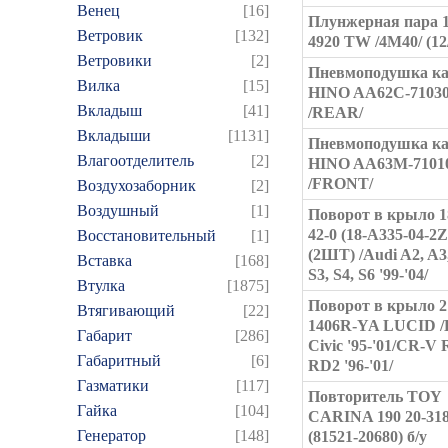
Венец
[16]
Плунжерная пара 1
Ветровик
[132]
4920 TW /4M40/ (12
Ветровики
[2]
Пневмоподушка к
Вилка
[15]
HINO AA62C-71030 
Вкладыш
[41]
/REAR/
Вкладыши
[1131]
Пневмоподушка к
Влагоотделитель
[2]
HINO AA63M-71010
/FRONT/
Воздухозаборник
[2]
Воздушный
[1]
Поворот в крыло 1
42-0 (18-A335-04-2
Восстановительный
[1]
(2ШТ) /Audi A2, A3,
Вставка
[168]
S3, S4, S6 '99-'04/
Втулка
[1875]
Поворот в крыло 2
Втягивающий
[22]
1406R-YA LUCID /
Габарит
[286]
Civic '95-'01/CR-V 
Габаритный
[6]
RD2 '96-'01/
Газматики
[117]
Повторитель TOY
Гайка
[104]
CARINA 190 20-318
Генератор
[148]
(81521-20680) б/у