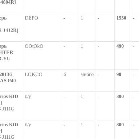
-4804R]
ерь
DEPO
-
1
-
1550
-
3-1412R]
ерь
OOtOkO
-
1
-
490
-
GHTER
6R-YU
20136-
LOKCO
6
много
-
90
-
LAS Р40
rios KID
б/у
-
1
-
800
-
]
 J111G
rios KID
б/у
-
1
-
800
-
]
 J111G