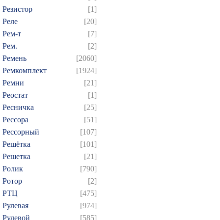
Резистор
[1]
Реле
[20]
Рем-т
[7]
Рем.
[2]
Ремень
[2060]
Ремкомплект
[1924]
Ремни
[21]
Реостат
[1]
Ресничка
[25]
Рессора
[51]
Рессорный
[107]
Решётка
[101]
Решетка
[21]
Ролик
[790]
Ротор
[2]
РТЦ
[475]
Рулевая
[974]
Рулевой
[585]