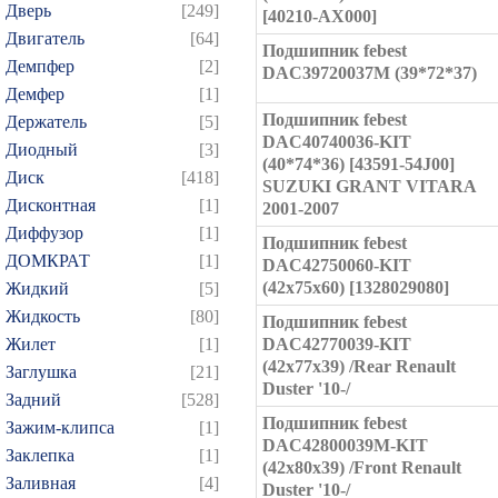
Дверь
[249]
[40210-AX000]
Двигатель
[64]
Подшипник febest
Демпфер
[2]
DAC39720037M (39*72*37)
Демфер
[1]
Подшипник febest
Держатель
[5]
DAC40740036-KIT
Диодный
[3]
(40*74*36) [43591-54J00]
Диск
[418]
SUZUKI GRANT VITARA
Дисконтная
[1]
2001-2007
Диффузор
[1]
Подшипник febest
ДОМКРАТ
[1]
DAC42750060-KIT
(42x75x60) [1328029080]
Жидкий
[5]
Жидкость
[80]
Подшипник febest
Жилет
[1]
DAC42770039-KIT
(42x77x39) /Rear Renault
Заглушка
[21]
Duster '10-/
Задний
[528]
Подшипник febest
Зажим-клипса
[1]
DAC42800039M-KIT
Заклепка
[1]
(42x80x39) /Front Renault
Заливная
[4]
Duster '10-/