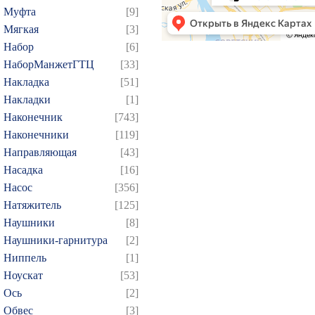
Муфта
[9]
229
230
231
232
2
Мягкая
[3]
244
245
246
247
2
Набор
[6]
259
260
261
262
2
НаборМанжетГТЦ
[33]
274
275
276
277
2
Накладка
[51]
Накладки
[1]
289
290
291
292
2
Наконечник
[743]
304
305
306
307
3
Наконечники
[119]
319
320
321
322
3
Направляющая
[43]
334
335
336
337
3
Насадка
[16]
349
350
351
352
3
Насос
[356]
Натяжитель
[125]
364
365
366
367
3
Наушники
[8]
379
380
381
382
3
Наушники-гарнитура
[2]
394
395
396
397
3
Ниппель
[1]
409
410
411
412
4
Ноускат
[53]
424
425
426
427
4
Оcь
[2]
Обвес
[3]
439
440
441
442
4