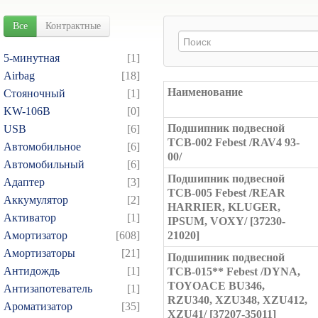
Все
Контрактные
5-минутная
[1]
Airbag
[18]
Наименование
Cтояночный
[1]
KW-106B
[0]
Подшипник подвесной
USB
[6]
TCB-002 Febest /RAV4 93-
Автомобильное
[6]
00/
Автомобильный
[6]
Подшипник подвесной
Адаптер
[3]
TCB-005 Febest /REAR
Аккумулятор
[2]
HARRIER, KLUGER,
Активатор
[1]
IPSUM, VOXY/ [37230-
Амортизатор
[608]
21020]
Амортизаторы
[21]
Подшипник подвесной
Антидождь
[1]
TCB-015** Febest /DYNA,
TOYOACE BU346,
Антизапотеватель
[1]
RZU340, XZU348, XZU412,
Ароматизатор
[35]
XZU41/ [37207-35011]