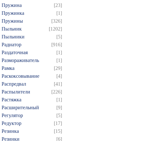
Пружина
[23]
Пружинка
[1]
Пружины
[326]
Пыльник
[1202]
Пыльники
[5]
Радиатор
[916]
Раздаточная
[1]
Размораживатель
[1]
Рамка
[29]
Раскоксовывание
[4]
Распредвал
[41]
Распылители
[226]
Растяжка
[1]
Расширительный
[9]
Регулятор
[5]
Редуктор
[17]
Резинка
[15]
Резинки
[6]