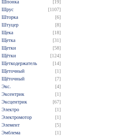
Шпонка
[19]
Шрус
[1107]
Шторка
[6]
Штуцер
[8]
Щека
[18]
Щетка
[31]
Щетки
[58]
Щётки
[124]
Щеткодержатель
[14]
Щеточный
[1]
Щёточный
[7]
Экс.
[4]
Эксентрик
[1]
Эксцентрик
[67]
Электро
[1]
Электромотор
[1]
Элемент
[5]
Эмблема
[1]