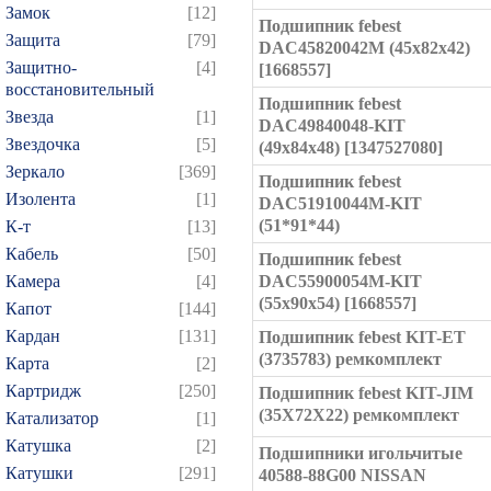
Замок
[12]
Подшипник febest
Защита
[79]
DAC45820042M (45x82x42)
Защитно-
[4]
[1668557]
восстановительный
Подшипник febest
Звезда
[1]
DAC49840048-KIT
Звездочка
[5]
(49x84x48) [1347527080]
Зеркало
[369]
Подшипник febest
Изолента
[1]
DAC51910044M-KIT
(51*91*44)
К-т
[13]
Кабель
[50]
Подшипник febest
Камера
[4]
DAC55900054M-KIT
(55x90x54) [1668557]
Капот
[144]
Кардан
[131]
Подшипник febest KIT-ET
(3735783) ремкомплект
Карта
[2]
Картридж
[250]
Подшипник febest KIT-JIM
(35X72X22) ремкомплект
Катализатор
[1]
Катушка
[2]
Подшипники игольчитые
Катушки
[291]
40588-88G00 NISSAN