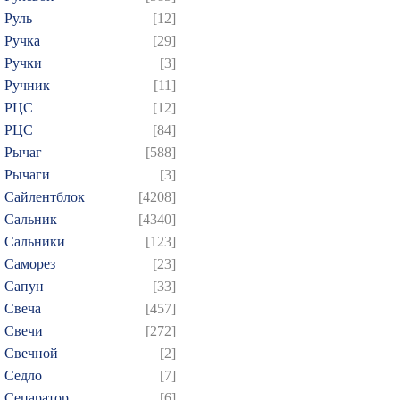
Руль
[12]
Ручка
[29]
Ручки
[3]
Ручник
[11]
РЦC
[12]
РЦС
[84]
Рычаг
[588]
Рычаги
[3]
Сайлентблок
[4208]
Сальник
[4340]
Сальники
[123]
Саморез
[23]
Сапун
[33]
Свеча
[457]
Свечи
[272]
Свечной
[2]
Седло
[7]
Сепаратор
[6]