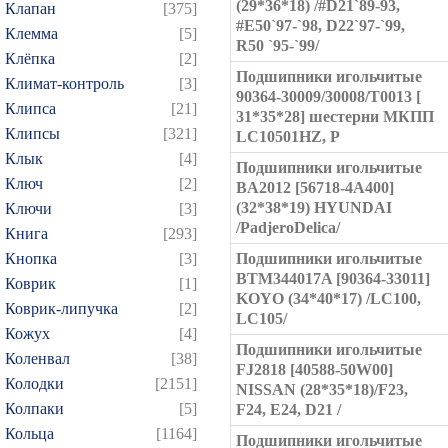
(29*36*18) /#D21`89-93,
Клапан
[375]
#E50`97-`98, D22`97-`99,
Клемма
[5]
R50 `95-`99/
Клёпка
[2]
Подшипники игольчитые
Климат-контроль
[3]
90364-30009/30008/T0013 [
Клипса
[21]
31*35*28] шестерни МКПП
Клипсы
[321]
LC10501HZ, P
Клык
[4]
Подшипники игольчитые
Ключ
[2]
BA2012 [56718-4A400]
(32*38*19) HYUNDAI
Ключи
[3]
/PadjeroDelica/
Книга
[293]
Кнопка
[3]
Подшипники игольчитые
BTM344017A [90364-33011]
Коврик
[1]
KOYO (34*40*17) /LC100,
Коврик-липучка
[2]
LC105/
Кожух
[4]
Подшипники игольчитые
Коленвал
[38]
FJ2818 [40588-50W00]
Колодки
[2151]
NISSAN (28*35*18)/F23,
Колпаки
[5]
F24, E24, D21 /
Кольца
[1164]
Подшипники игольчитые