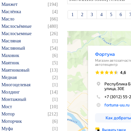
Манжет
[194]
Маслёнка
[4]
1
2
3
4
5
6
Масло
[66]
21
22
23
24
25
Маслосъёмные
[480]
39
40
41
42
43
Маслосъемные
[26]
Масляная
[1]
57
58
59
60
61
Маслянный
[54]
75
76
77
78
79
Маховик
[6]
93
94
95
96
97
Маятник
[5]
109
110
111
112
1
Маятниковый
[13]
124
125
126
127
1
Медная
[2]
Многоцелевая
[1]
139
140
141
142
1
Молдинг
[14]
154
155
156
157
1
Монтажный
[1]
169
170
171
172
1
Мост
[10]
184
185
186
187
1
Мотор
[212]
199
200
201
202
2
Моторчик
[6]
Муфа
[1]
214
215
216
217
2