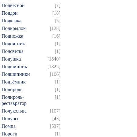
Подвесной
[7]
Поддон
[18]
Подкачка
[5]
Подкрылок
[128]
Подножка
[16]
Подпятник
[1]
Подсветка
[1]
Подушка
[1540]
Подшипник
[1825]
Подшипники
[106]
Подъёмник
[1]
Полироль
[1]
Полироль-
[1]
реставратор
Полукольца
[107]
Полуось
[43]
Помпа
[537]
Пороги
[1]