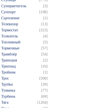
Суперантигель
[3]
Суппорт
[198]
Сцепление
[1]
Телевизор
[13]
Термостат
[323]
Толкатель
[4]
Топливный
[5]
Тормозные
[57]
Трамблёр
[54]
Трапеция
[2]
Трипоид
[16]
Тройник
[1]
Трос
[500]
Трубка
[39]
Туманка
[77]
Турбина
[69]
Тяга
[1264]