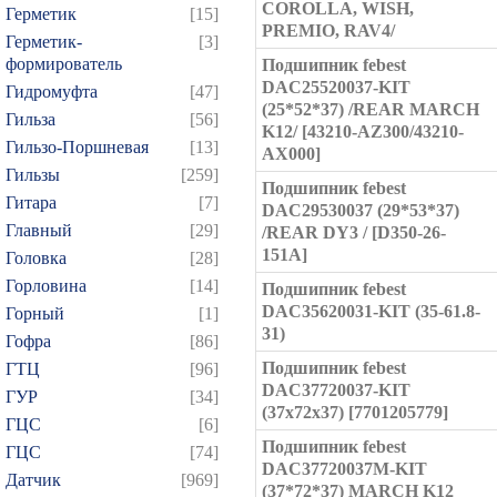
COROLLA, WISH,
Герметик
[15]
PREMIO, RAV4/
Герметик-
[3]
формирователь
Подшипник febest
DAC25520037-KIT
Гидромуфта
[47]
(25*52*37) /REAR MARCH
Гильза
[56]
K12/ [43210-AZ300/43210-
Гильзо-Поршневая
[13]
AX000]
Гильзы
[259]
Подшипник febest
Гитара
[7]
DAC29530037 (29*53*37)
Главный
[29]
/REAR DY3 / [D350-26-
151A]
Головка
[28]
Горловина
[14]
Подшипник febest
DAC35620031-KIT (35-61.8-
Горный
[1]
31)
Гофра
[86]
Подшипник febest
ГТЦ
[96]
DAC37720037-KIT
ГУР
[34]
(37x72x37) [7701205779]
ГЦC
[6]
Подшипник febest
ГЦС
[74]
DAC37720037M-KIT
Датчик
[969]
(37*72*37) MARCH K12