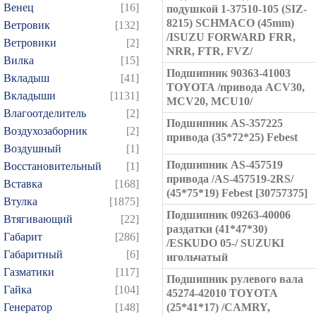
Венец
[16]
подушкой 1-37510-105 (SIZ-
8215) SCHMACO (45mm)
Ветровик
[132]
/ISUZU FORWARD FRR,
Ветровики
[2]
NRR, FTR, FVZ/
Вилка
[15]
Подшипник 90363-41003
Вкладыш
[41]
TOYOTA /привода ACV30,
Вкладыши
[1131]
MCV20, MCU10/
Влагоотделитель
[2]
Подшипник AS-357225
Воздухозаборник
[2]
привода (35*72*25) Febest
Воздушный
[1]
Подшипник AS-457519
Восстановительный
[1]
привода /AS-457519-2RS/
Вставка
[168]
(45*75*19) Febest [30757375]
Втулка
[1875]
Подшипник 09263-40006
Втягивающий
[22]
раздатки (41*47*30)
Габарит
[286]
/ESKUDO 05-/ SUZUKI
Габаритный
[6]
игольчатый
Газматики
[117]
Подшипник рулевого вала
Гайка
[104]
45274-42010 TOYOTA
Генератор
[148]
(25*41*17) /CAMRY,