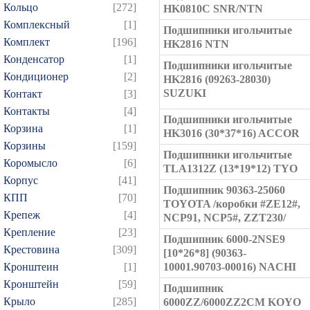
Кольцо
[272]
HK0810C SNR/NTN
Комплексный
[1]
Подшипники игольчитые
Комплект
[196]
HK2816 NTN
Конденсатор
[1]
Подшипники игольчитые
Кондиционер
[2]
HK2816 (09263-28030)
SUZUKI
Контакт
[3]
Контакты
[4]
Подшипники игольчитые
Корзина
[1]
HK3016 (30*37*16) ACCOR
Корзины
[159]
Подшипники игольчитые
Коромысло
[6]
TLA1312Z (13*19*12) TYO
Корпус
[41]
Подшипник 90363-25060
КПП
[70]
TOYOTA /коробки #ZE12#,
Крепеж
[4]
NCP91, NCP5#, ZZT230/
Крепление
[23]
Подшипник 6000-2NSE9
Крестовина
[309]
[10*26*8] (90363-
Кронштеин
[1]
10001.90703-00016) NACHI
Кронштейн
[59]
Подшипник
Крыло
[285]
6000ZZ/6000ZZ2CM KOYO