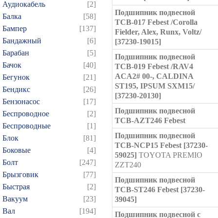
Аудиокабель
[2]
Подшипник подвесной
Балка
[58]
TCB-017 Febest /Corolla
Бампер
[137]
Fielder, Alex, Runx, Voltz/
Бандажный
[6]
[37230-19015]
Барабан
[5]
Подшипник подвесной
Бачок
[40]
TCB-019 Febest /RAV4
ACA2# 00-, CALDINA
Бегунок
[21]
ST195, IPSUM SXM15/
Бендикс
[26]
[37230-20130]
Бензонасос
[17]
Подшипник подвесной
Беспроводное
[2]
TCB-AZT246 Febest
Беспроводные
[1]
Подшипник подвесной
Блок
[81]
TCB-NCP15 Febest [37230-
Боковые
[4]
59025]
TOYOTA PREMIO
Болт
[247]
ZZT240
Брызговик
[77]
Подшипник подвесной
Быстрая
[2]
TCB-ST246 Febest [37230-
Вакуум
[23]
39045]
Вал
[194]
Подшипник подвесной с