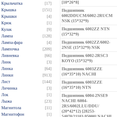
[10*26*8]
Крыльчатка
[17]
Крышка
[151]
Подшипник
6002DDUCM/6002-2RUCM
Крышки
[4]
NSK (15*32*9)
Крюк
[1]
Подшипник 6002ZZ NTN
Кулак
[9]
(15*32*9)
Лампа
[128]
Подшипник 6002ZZ/6002-
Лампа-фара
[4]
2NSE (15*32*9) NSK
Лампочка
[209]
Ливневка
[66]
Подшипник 6002-2RSC3
KOYO (15*32*9)
Линк
[3]
Линка
[64]
Подшипник 6003ZZE
(16*35*10) NACHI
Линки
[913]
Лист
[144]
Подшипник 6003ZZE
(16*35*10) NTN
Личинка
[3]
Лок
[1]
Подшипник 6004-2NSE9
NACHI /6004-
Лыжа
[23]
2RS/6002LLU/DDU/
Магнитола
[11]
(20*42*12) [28253-
Магнитофон
[1]
54070/21103-95000] NACHI