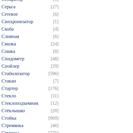
Серьга
[27]
Сетевое
[6]
Синхронизатор
[1]
Скоба
[4]
Сливная
[6]
Смазка
[24]
Сошка
[8]
Спидометр
[48]
Спойлер
[29]
Стабилизатор
[596]
Стакан
[7]
Стартер
[176]
Стекло
[11]
Стеклоподъемник
[12]
Стёклышко
[20]
Стойка
[969]
Стремянка
[46]
Ступица
[775]