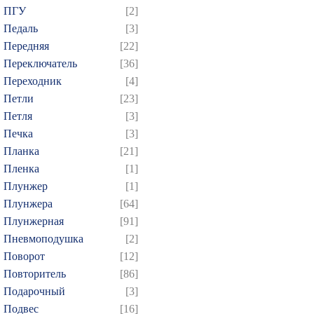
ПГУ
[2]
679
680
681
682
6
Педаль
[3]
694
695
696
697
6
Передняя
[22]
709
710
711
712
7
Переключатель
[36]
Переходник
[4]
724
725
726
727
7
Петли
[23]
739
740
741
742
7
Петля
[3]
754
755
756
757
7
Печка
[3]
769
770
771
772
7
Планка
[21]
784
785
786
787
7
Пленка
[1]
Плунжер
[1]
799
800
801
802
8
Плунжера
[64]
814
815
816
817
8
Плунжерная
[91]
829
830
831
832
8
Пневмоподушка
[2]
844
845
846
847
8
Поворот
[12]
859
860
861
862
8
Повторитель
[86]
Подарочный
[3]
874
Подвес
[16]