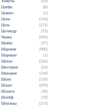
Хомуты
[19]
Цапфа
[8]
Цемент
[1]
Цепи
[314]
Цепь
[171]
Цилиндр
[55]
Чашка
[695]
Шайба
[37]
Шаровая
[900]
Шаровые
[1]
Шатун
[226]
Шестерня
[33]
Шкворня
[118]
Шкив
[129]
Шланг
[476]
Шланги
[36]
Шлейф
[70]
Шпилька
[215]