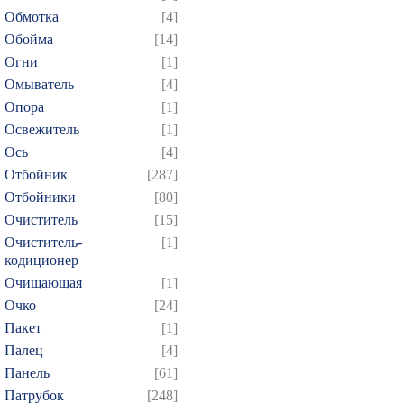
Обмотка
[4]
454
455
456
457
4
Обойма
[14]
469
470
471
472
4
Огни
[1]
484
485
486
487
4
Омыватель
[4]
499
500
501
502
5
Опора
[1]
Освежитель
[1]
514
515
516
517
5
Ось
[4]
529
530
531
532
5
Отбойник
[287]
544
545
546
547
5
Отбойники
[80]
559
560
561
562
5
Очиститель
[15]
574
575
576
577
5
Очиститель-
[1]
кодиционер
589
590
591
592
5
Очищающая
[1]
604
605
606
607
6
Очко
[24]
619
620
621
622
6
Пакет
[1]
634
635
636
637
6
Палец
[4]
Панель
[61]
649
650
651
652
6
Патрубок
[248]
664
665
666
667
6