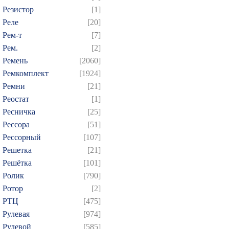
Резистор
[1]
Реле
[20]
Рем-т
[7]
Рем.
[2]
Ремень
[2060]
Ремкомплект
[1924]
Ремни
[21]
Реостат
[1]
Ресничка
[25]
Рессора
[51]
Рессорный
[107]
Решетка
[21]
Решётка
[101]
Ролик
[790]
Ротор
[2]
РТЦ
[475]
Рулевая
[974]
Рулевой
[585]