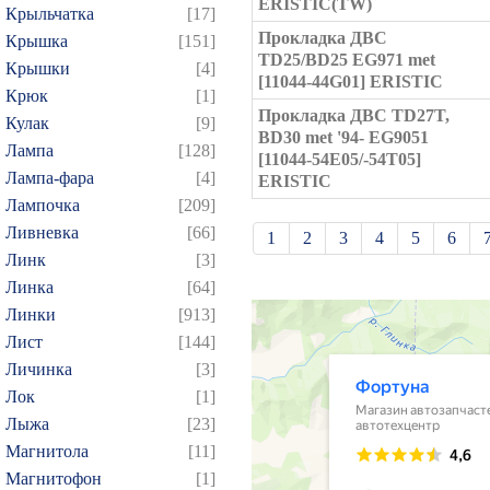
ERISTIC(TW)
Крыльчатка
[17]
Прокладка ДВС
Крышка
[151]
TD25/BD25 EG971 met
Крышки
[4]
[11044-44G01] ERISTIC
Крюк
[1]
Прокладка ДВС TD27T,
Кулак
[9]
BD30 met '94- EG9051
Лампа
[128]
[11044-54E05/-54T05]
Лампа-фара
[4]
ERISTIC
Лампочка
[209]
Ливневка
[66]
1
2
3
4
5
6
Линк
[3]
21
22
23
24
25
Линка
[64]
39
40
41
42
43
Линки
[913]
57
58
59
60
61
Лист
[144]
Личинка
[3]
75
76
77
78
79
Лок
[1]
93
94
95
96
97
Лыжа
[23]
109
110
111
112
1
Магнитола
[11]
124
125
126
127
1
Магнитофон
[1]