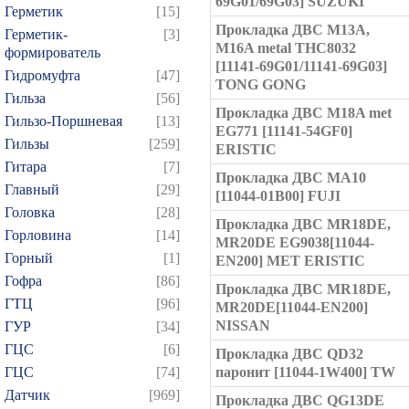
69G01/69G03] SUZUKI
Герметик
[15]
Прокладка ДВС M13A,
Герметик-
[3]
M16A metal THC8032
формирователь
[11141-69G01/11141-69G03]
Гидромуфта
[47]
TONG GONG
Гильза
[56]
Прокладка ДВС M18A met
Гильзо-Поршневая
[13]
EG771 [11141-54GF0]
Гильзы
[259]
ERISTIC
Гитара
[7]
Прокладка ДВС MA10
Главный
[29]
[11044-01B00] FUJI
Головка
[28]
Прокладка ДВС MR18DE,
Горловина
[14]
MR20DE EG9038[11044-
Горный
[1]
EN200] MET ERISTIC
Гофра
[86]
Прокладка ДВС MR18DE,
ГТЦ
[96]
MR20DE[11044-EN200]
NISSAN
ГУР
[34]
ГЦC
[6]
Прокладка ДВС QD32
ГЦС
[74]
паронит [11044-1W400] TW
Датчик
[969]
Прокладка ДВС QG13DE