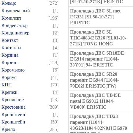
[SL01-10-271K] ERISTIC
Кольцо
[272]
Комплексный
[1]
Прокладка ДВС SL met
EG331 [SL50-10-271]
Комплект
[196]
ERISTIC
Конденсатор
[1]
Прокладка ДВС SL
Кондиционер
[2]
THC4083/EG326 [SL01-10-
Контакт
[3]
271K] TONG HONG
Контакты
[4]
Прокладка ДВС SR18DE
Корзина
[1]
EG914 паронит [11044-
Корзины
[159]
33Y01] 94- ERISTIC
Коромысло
[6]
Прокладка ДВС SR20
Корпус
[41]
паронит EG944 [11044-
КПП
[70]
79E02] ERISTIC(TW)
Крепеж
[4]
Прокладка ДВС TB45E
Крепление
[23]
metal EG9012 [11044-
Крестовина
[309]
VB000] ERISTIC
Кронштеин
[1]
Прокладка ДВС TD23
Кронштейн
[59]
паронит [11044-
43G23/11044-02N01] EG970
Крыло
[285]