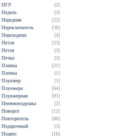
ПГУ
[2]
814
815
816
817
8
Педаль
[3]
829
830
831
832
8
Передняя
[22]
844
845
846
847
8
Переключатель
[36]
859
860
861
862
8
Переходник
[4]
874
875
Петли
[23]
Петля
[3]
Печка
[3]
Планка
[21]
Пленка
[1]
Плунжер
[1]
Плунжера
[64]
Плунжерная
[91]
Пневмоподушка
[2]
Поворот
[12]
Повторитель
[86]
Подарочный
[3]
Подвес
[16]