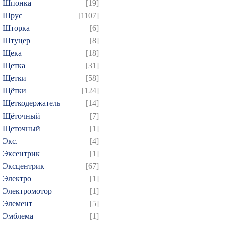
Шпонка
[19]
Шрус
[1107]
Шторка
[6]
Штуцер
[8]
Щека
[18]
Щетка
[31]
Щетки
[58]
Щётки
[124]
Щеткодержатель
[14]
Щёточный
[7]
Щеточный
[1]
Экс.
[4]
Эксентрик
[1]
Эксцентрик
[67]
Электро
[1]
Электромотор
[1]
Элемент
[5]
Эмблема
[1]