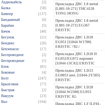
Аудиокабель
[2]
Прокладка ДВС L8 metal
Балка
[58]
[L801-10-271] THC4120
TONG HONG
Бампер
[137]
Бандажный
[6]
Прокладка ДВС L8 metal
[L801-10-271] EG367
Барабан
[5]
ERISTIC
Бачок
[40]
Бегунок
[21]
Прокладка ДВС LD20
EG951 [11044-W1700]
Бендикс
[26]
ERISTIC /'82-/
Бензонасос
[17]
Прокладка ДВС LD20 II
Беспроводное
[2]
EG952/EG972 паронит
Беспроводные
[1]
[11044-13C02] ERISTIC
Блок
[81]
Прокладка ДВС LD23
Боковые
[4]
EG9053 met. [11044-2Y505]
Болт
[247]
ERISTIC
Брызговик
[77]
Прокладка ДВС LD28
Быстрая
[2]
[11044-W2500] EG953
Вакуум
[23]
ERISTIC 82-
Вал
[194]
Прокладка ДВС LF [LF01-