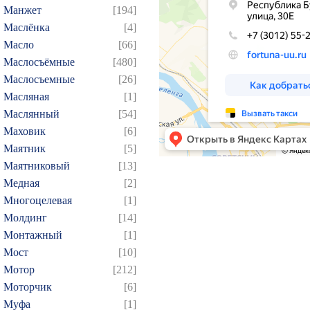
139
140
141
142
1
Манжет
[194]
Маслёнка
[4]
154
155
156
157
1
Масло
[66]
169
170
171
172
1
Маслосъёмные
[480]
184
185
186
187
1
Маслосъемные
[26]
199
200
201
202
2
Масляная
[1]
214
215
216
217
2
Маслянный
[54]
Маховик
[6]
229
230
231
232
2
Маятник
[5]
244
245
246
247
2
Маятниковый
[13]
259
260
261
262
2
Медная
[2]
274
275
276
277
2
Многоцелевая
[1]
289
290
291
292
2
Молдинг
[14]
Монтажный
[1]
304
305
306
307
3
Мост
[10]
319
320
321
322
3
Мотор
[212]
334
335
336
337
3
Моторчик
[6]
349
350
351
352
3
Муфа
[1]