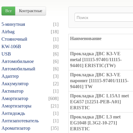
Все
Контрактные
5-минутная
[1]
Airbag
[18]
Наименование
Cтояночный
[1]
KW-106B
[0]
Прокладка ДВС K3-VE
USB
[6]
metal [11115-97401/11115-
Автомобильное
[6]
94401] ERISTIC(TW)
Автомобильный
[6]
Прокладка ДВС K3-VE
Адаптер
[3]
паронит [11115-97401/11115-
Аккумулятор
[2]
94401] TW
Активатор
[1]
Прокладка ДВС L15A1 met
Амортизатор
[608]
EG657 [12251-PEB-A01]
Амортизаторы
[21]
ERISTIC
Антидождь
[1]
Прокладка ДВС L3 met
Антизапотеватель
[1]
EG1048 [L3G2-10-271]
Ароматизатор
[35]
ERISTIC