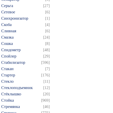
Серьга
[27]
Сетевое
[6]
Синхронизатор
[1]
Скоба
[4]
Сливная
[6]
Смазка
[24]
Сошка
[8]
Спидометр
[48]
Спойлер
[29]
Стабилизатор
[596]
Стакан
[7]
Стартер
[176]
Стекло
[11]
Стеклоподъемник
[12]
Стёклышко
[20]
Стойка
[969]
Стремянка
[46]
Ступица
[775]