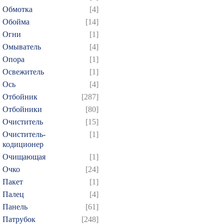
589
590
591
592
5
Обмотка
[4]
Обойма
[14]
604
605
606
607
6
Огни
[1]
619
620
621
622
6
Омыватель
[4]
634
635
636
637
6
Опора
[1]
649
650
651
652
6
Освежитель
[1]
664
665
666
667
6
Ось
[4]
Отбойник
[287]
679
680
681
682
6
Отбойники
[80]
694
695
696
697
6
Очиститель
[15]
709
710
711
712
7
Очиститель-
[1]
724
725
726
727
7
кодиционер
Очищающая
[1]
739
740
741
742
7
Очко
[24]
754
755
756
757
7
Пакет
[1]
769
770
771
772
7
Палец
[4]
784
785
786
787
7
Панель
[61]
799
800
801
802
8
Патрубок
[248]