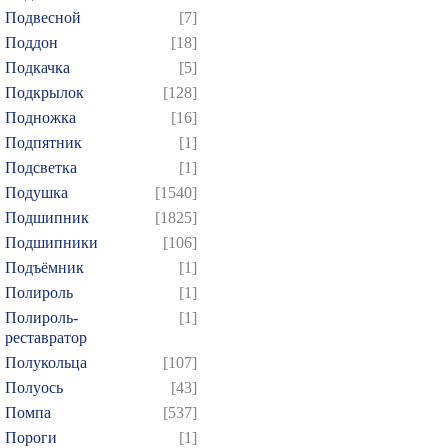
Подвесной
[7]
Поддон
[18]
Подкачка
[5]
Подкрылок
[128]
Подножка
[16]
Подпятник
[1]
Подсветка
[1]
Подушка
[1540]
Подшипник
[1825]
Подшипники
[106]
Подъёмник
[1]
Полироль
[1]
Полироль-
[1]
реставратор
Полукольца
[107]
Полуось
[43]
Помпа
[537]
Пороги
[1]