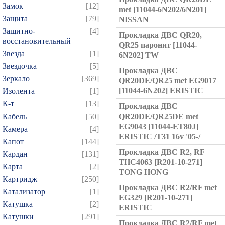
Замок
[12]
met [11044-6N202/6N201]
Защита
[79]
NISSAN
Защитно-
[4]
Прокладка ДВС QR20,
восстановительный
QR25 паронит [11044-
Звезда
[1]
6N202] TW
Звездочка
[5]
Прокладка ДВС
Зеркало
[369]
QR20DE/QR25 met EG9017
[11044-6N202] ERISTIC
Изолента
[1]
К-т
[13]
Прокладка ДВС
Кабель
[50]
QR20DE/QR25DE met
EG9043 [11044-ET80J]
Камера
[4]
ERISTIC /T31 16v '05-/
Капот
[144]
Прокладка ДВС R2, RF
Кардан
[131]
THC4063 [R201-10-271]
Карта
[2]
TONG HONG
Картридж
[250]
Прокладка ДВС R2/RF met
Катализатор
[1]
EG329 [R201-10-271]
Катушка
[2]
ERISTIC
Катушки
[291]
Прокладка ДВС R2/RF met