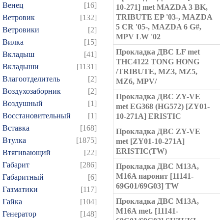
Венец
[16]
10-271] met MAZDA 3 BK,
TRIBUTE EP '03-, MAZDA
Ветровик
[132]
5 CR '05-, MAZDA 6 G#,
Ветровики
[2]
MPV LW '02
Вилка
[15]
Прокладка ДВС LF met
Вкладыш
[41]
THC4122 TONG HONG
Вкладыши
[1131]
/TRIBUTE, MZ3, MZ5,
Влагоотделитель
[2]
MZ6, MPV/
Воздухозаборник
[2]
Прокладка ДВС ZY-VE
Воздушный
[1]
met EG368 (HG572) [ZY01-
Восстановительный
[1]
10-271A] ERISTIC
Вставка
[168]
Прокладка ДВС ZY-VE
Втулка
[1875]
met [ZY01-10-271A]
ERISTIC(TW)
Втягивающий
[22]
Габарит
[286]
Прокладка ДВС M13A,
M16A паронит [11141-
Габаритный
[6]
69G01/69G03] TW
Газматики
[117]
Прокладка ДВС M13A,
Гайка
[104]
M16A met. [11141-
Генератор
[148]