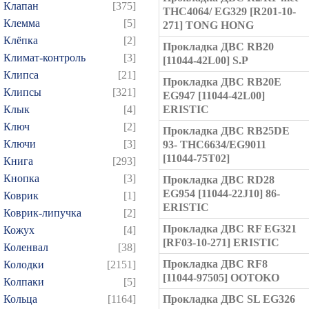
Клапан
[375]
THC4064/ EG329 [R201-10-
Клемма
[5]
271] TONG HONG
Клёпка
[2]
Прокладка ДВС RB20
Климат-контроль
[3]
[11044-42L00] S.P
Клипса
[21]
Прокладка ДВС RB20E
Клипсы
[321]
EG947 [11044-42L00]
Клык
[4]
ERISTIC
Ключ
[2]
Прокладка ДВС RB25DE
Ключи
[3]
93- THC6634/EG9011
[11044-75T02]
Книга
[293]
Кнопка
[3]
Прокладка ДВС RD28
EG954 [11044-22J10] 86-
Коврик
[1]
ERISTIC
Коврик-липучка
[2]
Прокладка ДВС RF EG321
Кожух
[4]
[RF03-10-271] ERISTIC
Коленвал
[38]
Прокладка ДВС RF8
Колодки
[2151]
[11044-97505] OOTOKO
Колпаки
[5]
Кольца
[1164]
Прокладка ДВС SL EG326