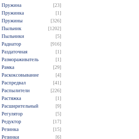
Пружина
[23]
Пружинка
[1]
Пружины
[326]
Пыльник
[1202]
Пыльники
[5]
Радиатор
[916]
Раздаточная
[1]
Размораживатель
[1]
Рамка
[29]
Раскоксовывание
[4]
Распредвал
[41]
Распылители
[226]
Растяжка
[1]
Расширительный
[9]
Регулятор
[5]
Редуктор
[17]
Резинка
[15]
Резинки
[6]