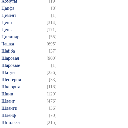
Хомуты
[19]
Цапфа
[8]
Цемент
[1]
Цепи
[314]
Цепь
[171]
Цилиндр
[55]
Чашка
[695]
Шайба
[37]
Шаровая
[900]
Шаровые
[1]
Шатун
[226]
Шестерня
[33]
Шкворня
[118]
Шкив
[129]
Шланг
[476]
Шланги
[36]
Шлейф
[70]
Шпилька
[215]