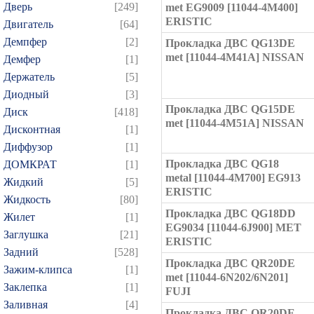
Дверь
[249]
met EG9009 [11044-4M400]
ERISTIC
Двигатель
[64]
Демпфер
[2]
Прокладка ДВС QG13DE
met [11044-4M41A] NISSAN
Демфер
[1]
Держатель
[5]
Диодный
[3]
Прокладка ДВС QG15DE
Диск
[418]
met [11044-4M51A] NISSAN
Дисконтная
[1]
Диффузор
[1]
Прокладка ДВС QG18
ДОМКРАТ
[1]
metal [11044-4M700] EG913
Жидкий
[5]
ERISTIC
Жидкость
[80]
Прокладка ДВС QG18DD
Жилет
[1]
EG9034 [11044-6J900] MET
Заглушка
[21]
ERISTIC
Задний
[528]
Прокладка ДВС QR20DE
Зажим-клипса
[1]
met [11044-6N202/6N201]
Заклепка
[1]
FUJI
Заливная
[4]
Прокладка ДВС QR20DE