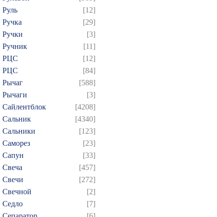
Руль
[12]
Ручка
[29]
Ручки
[3]
Ручник
[11]
РЦC
[12]
РЦС
[84]
Рычаг
[588]
Рычаги
[3]
Сайлентблок
[4208]
Сальник
[4340]
Сальники
[123]
Саморез
[23]
Сапун
[33]
Свеча
[457]
Свечи
[272]
Свечной
[2]
Седло
[7]
Сепаратор
[6]