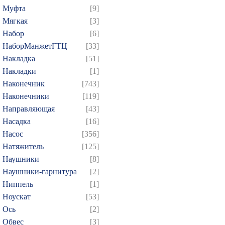
364
365
366
367
3
Муфта
[9]
Мягкая
[3]
379
380
381
382
3
Набор
[6]
394
395
396
397
3
НаборМанжетГТЦ
[33]
409
410
411
412
4
Накладка
[51]
424
425
426
427
4
Накладки
[1]
439
440
441
442
4
Наконечник
[743]
Наконечники
[119]
454
455
456
457
4
Направляющая
[43]
469
470
471
472
4
Насадка
[16]
484
485
486
487
4
Насос
[356]
499
500
501
502
5
Натяжитель
[125]
514
515
516
517
5
Наушники
[8]
Наушники-гарнитура
[2]
529
530
531
532
5
Ниппель
[1]
544
545
546
547
5
Ноускат
[53]
559
560
561
562
5
Оcь
[2]
574
575
576
577
5
Обвес
[3]