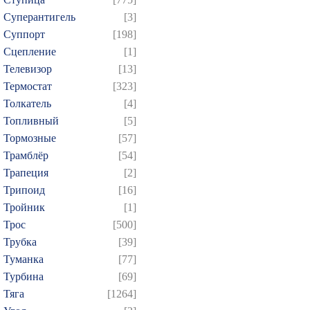
Суперантигель
[3]
Суппорт
[198]
Сцепление
[1]
Телевизор
[13]
Термостат
[323]
Толкатель
[4]
Топливный
[5]
Тормозные
[57]
Трамблёр
[54]
Трапеция
[2]
Трипоид
[16]
Тройник
[1]
Трос
[500]
Трубка
[39]
Туманка
[77]
Турбина
[69]
Тяга
[1264]