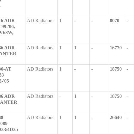
,
-16 ADR
AD Radiators
1
-
-
8070
-
99-'06,
 V68W,
-36 ADR
AD Radiators
1
1
-
16770
-
CANTER
36-AT
AD Radiators
1
-
-
18750
-
33
-'05
-36 ADR
AD Radiators
-
1
-
18750
-
 CANTER
48
AD Radiators
1
1
-
26640
-
089
33/4D35