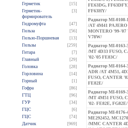
Герметик
[15]
FE63DG, FF63DFY
Герметик-
[3]
FF63HY/
формирователь
Радиатор MI-0108
Гидромуфта
[47]
/AT 4M41 PAJERO '
Гильза
[56]
MONTERO '99-'07
V78W/
Гильзо-Поршневая
[13]
Гильзы
[259]
Радиатор MI-0163
/MT 4D33 FUSO, 
Гитара
[7]
'02-'05 FE83C/
Главный
[29]
Радиатор MI-0164-
Головка
[28]
ADR /AT 4M51, 4D
Горловина
[14]
FUSO, CANTER '02
Горный
[1]
FE82E/
Гофра
[86]
Радиатор MI-0169
ГТЦ
[96]
/MT 4M51 FUSO,
ГУР
[34]
'02- FE82E, FG82E/
ГЦC
[6]
Радиатор MI-0176-
ГЦС
[74]
ME292452, MC1270
Датчик
[969]
/MMC CANTER 4D