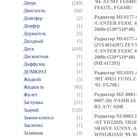
'94- AT/MT FE648F
Дверь
[249]
FE637E, FG638E/
Двигатель
[64]
Радиатор MI-0177
Демпфер
[2]
/CANTER FE83C 
Демфер
[1]
2008г/(520*518*48)
Держатель
[5]
Радиатор MI-0177-
Диодный
[3]
(2SX4814207) ZEV
Диск
[418]
/CANTER FE83C 
Дисконтная
[1]
2008г/(520*518*48)
[ME417293]
Диффузор
[1]
ДОМКРАТ
[1]
Радиатор MI-0191
/MT 4M51 FUSO,
Жидкий
[5]
'02- FG70E/
Жидкость
[80]
Радиатор MZ-0001-
Жилет
[1]
0007-26) /FAMILIA 
Заглушка
[21]
B3, A/T/ ADR
Задний
[528]
Радиатор NI-0003-
Зажим-клипса
[1]
/AT YD22DD, SR20
Заклепка
[1]
SR16VE SUNNY, A
Заливная
[4]
WINGROAD '99-'02