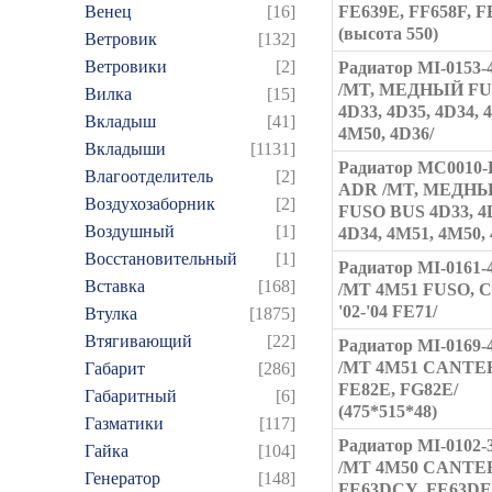
Венец
[16]
FE639E, FF658F, F
(высота 550)
Ветровик
[132]
Ветровики
[2]
Радиатор MI-0153
/MT, МЕДНЫЙ FU
Вилка
[15]
4D33, 4D35, 4D34, 
Вкладыш
[41]
4M50, 4D36/
Вкладыши
[1131]
Радиатор MC0010-
Влагоотделитель
[2]
ADR /MT, МЕДН
Воздухозаборник
[2]
FUSO BUS 4D33, 4
Воздушный
[1]
4D34, 4M51, 4M50, 
Восстановительный
[1]
Радиатор MI-0161
Вставка
[168]
/MT 4M51 FUSO,
'02-'04 FE71/
Втулка
[1875]
Втягивающий
[22]
Радиатор MI-0169
/MT 4M51 CANTER
Габарит
[286]
FE82E, FG82E/
Габаритный
[6]
(475*515*48)
Газматики
[117]
Радиатор MI-0102
Гайка
[104]
/MT 4M50 CANTER
Генератор
[148]
FE63DCY, FE63DE