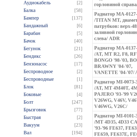
Аудиокабель
[2]
горловиной справ
Балка
[58]
Радиатор MA-0127
Бампер
[137]
/TITAN MT, диаме
Бандажный
[6]
патрубков: верх-4
заливной горловин
Барабан
[5]
слева/ ADR
Бачок
[40]
Радиатор MA-0137
Бегунок
[21]
/AT, MT R2, F8, RF
Бендикс
[26]
BONGO '98-'03, B
Бензонасос
[17]
BRAWNY '04-'07,
Беспроводное
[2]
VANETTE '04-'07/
Беспроводные
[1]
Радиатор MI-0073
Блок
[81]
/AT, MT 4M40T, 4
PAJERO '93-'99 V2
Боковые
[4]
V26WG, V46V, V46
Болт
[247]
V46WG, V26C/
Брызговик
[77]
Радиатор MI-0101
Быстрая
[2]
/MT 4D35, 4D33 
Вакуум
[23]
'93-'96 FE637, FE63
Вал
[194]
FE659, FE637E, FE