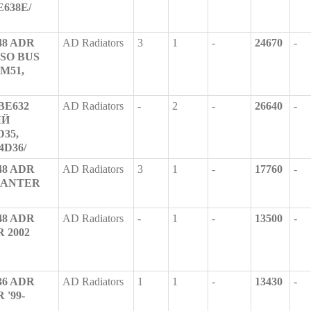
E638E/
-48 ADR
AD Radiators
3
1
-
24670
-
SO BUS
4M51,
BE632
AD Radiators
-
2
-
26640
-
ЫЙ
D35,
4D36/
-48 ADR
AD Radiators
3
1
-
17760
-
 CANTER
-48 ADR
AD Radiators
-
1
-
13500
-
 2002
-36 ADR
AD Radiators
1
1
-
13430
-
 '99-
,