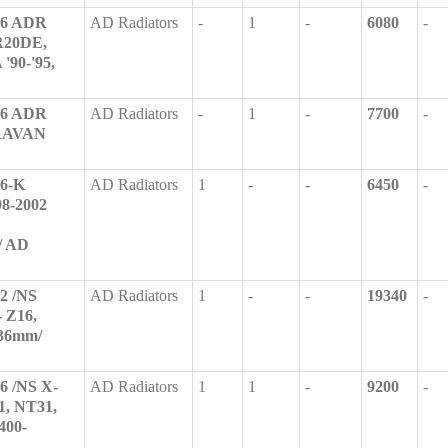
16 ADR
AD Radiators
-
1
-
6080
-
R20DE,
90-'95,
26 ADR
AD Radiators
-
1
-
7700
-
RAVAN
16-K
AD Radiators
1
-
-
6450
-
8-2002
/ AD
2 /NS
AD Radiators
1
-
-
19340
-
- Z16,
 36mm/
6 /NS X-
AD Radiators
1
1
-
9200
-
, NT31,
400-