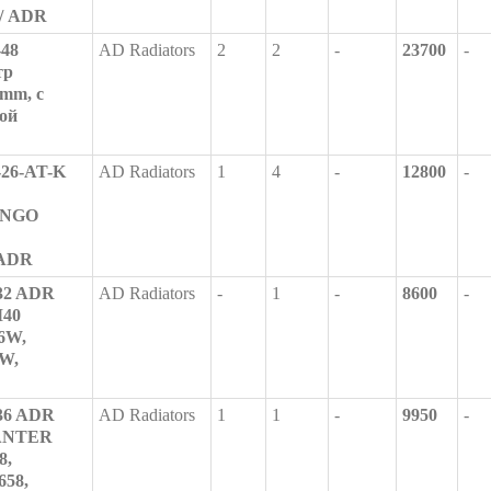
а/ ADR
-48
AD Radiators
2
2
-
23700
-
тр
8mm, с
ой
-26-AT-K
AD Radiators
1
4
-
12800
-
ONGO
 ADR
-32 ADR
AD Radiators
-
1
-
8600
-
M40
6W,
W,
-36 ADR
AD Radiators
1
1
-
9950
-
CANTER
8,
658,