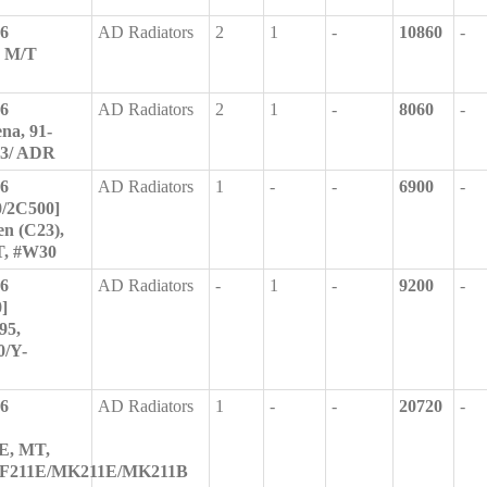
36
AD Radiators
2
1
-
10860
-
7 M/T
26
AD Radiators
2
1
-
8060
-
na, 91-
23/ ADR
26
AD Radiators
1
-
-
6900
-
0/2C500]
en (C23),
T, #W30
26
AD Radiators
-
1
-
9200
-
]
95,
0/Y-
36
AD Radiators
1
-
-
20720
-
E, MT,
F211E/MK211E/MK211B