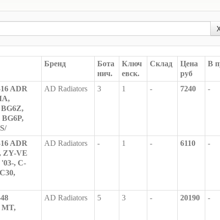
Бренд
Бота
Ключ
Склад
Цена
В п
нич.
евск.
руб
-16 ADR
AD Radiators
3
1
-
7240
-
IA,
 BG6Z,
 BG6P,
S/
-16 ADR
AD Radiators
-
1
-
6110
-
, ZY-VE
03-, C-
C30,
-48
AD Radiators
5
3
-
20190
-
 MT,