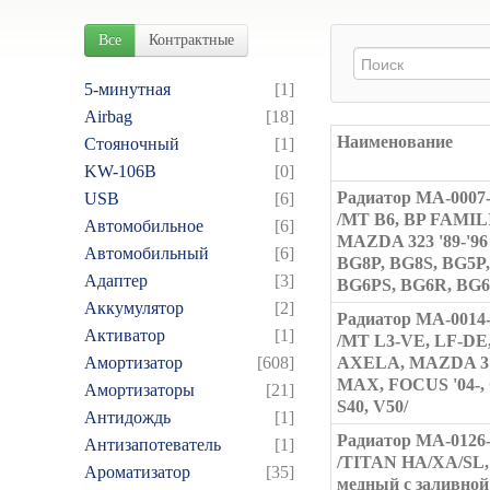
Все
Контрактные
5-минутная
[1]
Airbag
[18]
Наименование
Cтояночный
[1]
KW-106B
[0]
Радиатор MA-0007
USB
[6]
/MT B6, BP FAMIL
Автомобильное
[6]
MAZDA 323 '89-'96
Автомобильный
[6]
BG8P, BG8S, BG5P,
Адаптер
[3]
BG6PS, BG6R, BG6
Аккумулятор
[2]
Радиатор MA-0014
Активатор
[1]
/MT L3-VE, LF-DE
Амортизатор
[608]
AXELA, MAZDA 3 '
MAX, FOCUS '04-, 
Амортизаторы
[21]
S40, V50/
Антидождь
[1]
Радиатор MA-0126
Антизапотеватель
[1]
/TITAN HA/XA/SL,
Ароматизатор
[35]
медный с заливной