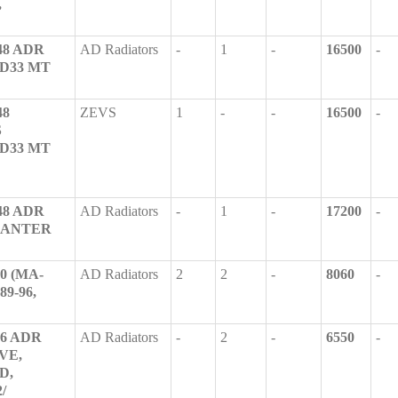
,
-48 ADR
AD Radiators
-
1
-
16500
-
4D33 MT
48
ZEVS
1
-
-
16500
-
S
4D33 MT
-48 ADR
AD Radiators
-
1
-
17200
-
 CANTER
0 (MA-
AD Radiators
2
2
-
8060
-
89-96,
16 ADR
AD Radiators
-
2
-
6550
-
VE,
D,
/