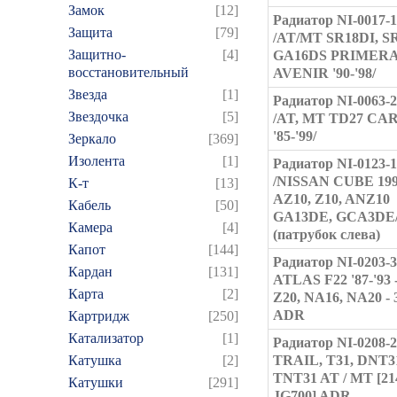
Замок
[12]
Радиатор NI-0017-
Защита
[79]
/AT/MT SR18DI, S
Защитно-
[4]
GA16DS PRIMERA '
восстановительный
AVENIR '90-'98/
Звезда
[1]
Радиатор NI-0063-
Звездочка
[5]
/AT, MT TD27 CA
'85-'99/
Зеркало
[369]
Изолента
[1]
Радиатор NI-0123-
/NISSAN CUBE 199
К-т
[13]
AZ10, Z10, ANZ10
Кабель
[50]
GA13DE, GCA3DE
Камера
[4]
(патрубок слева)
Капот
[144]
Радиатор NI-0203-3
Кардан
[131]
ATLAS F22 '87-'93 
Карта
[2]
Z20, NA16, NA20 -
ADR
Картридж
[250]
Катализатор
[1]
Радиатор NI-0208-2
Катушка
[2]
TRAIL, T31, DNT31
TNT31 AT / MT [21
Катушки
[291]
JG700] ADR