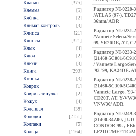
Клапан
[375]
Радиатор NI-0228-
Клемма
[5]
/ATLAS (97-), TD2
Клёпка
[2]
36mm/ ADR
Климат-контроль
[3]
Радиатор NI-0231-
Клипса
[21]
/Vannete Selena/Sere
Клипсы
[321]
99, SR20DE, AT, C
Клык
[4]
Радиатор NI-0233-
Ключ
[2]
[21460-5C001/6C91
Ключи
[3]
/ Vannete Largo/Ser
'93-'99, KA24DE, A
Книга
[293]
Кнопка
[3]
Радиатор NI-0238-
[21460-5C300/5C400
Коврик
[1]
Vannete Largo, '93-'
Коврик-липучка
[2]
CD20T, AT, Y-VW3
Кожух
[4]
VNW30/ ADR
Коленвал
[38]
Радиатор NI-0249-
Колодки
[2151]
[21400-34Z00, ] UD
Колпаки
[5]
CONDOR 99- , FE6
Кольца
[1164]
LF211C/MF211C/M