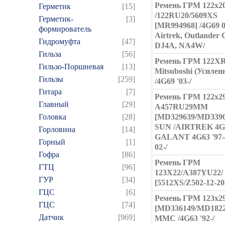
Ремень ГРМ 122x2
Герметик
[15]
/122RU20/5609XS
Герметик-
[3]
[MR994968] /4G69 0
формирователь
Airtrek, Outlander
Гидромуфта
[47]
DJ4A, NA4W/
Гильза
[56]
Ремень ГРМ 122X
Гильзо-Поршневая
[13]
Mitsuboshi (Усилен
Гильзы
[259]
/4G69 '03-/
Гитара
[7]
Ремень ГРМ 122x2
Главный
[29]
A457RU29MM
Головка
[28]
[MD329639/MD3390
SUN /AIRTREK 4G6
Горловина
[14]
GALANT 4G63 '97-
Горный
[1]
02-/
Гофра
[86]
Ремень ГРМ
ГТЦ
[96]
123X22/A387YU22/
ГУР
[34]
[5512XS/Z502-12-20
ГЦC
[6]
Ремень ГРМ 123x2
ГЦС
[74]
[MD336149/MD1822
Датчик
[969]
MMC /4G63 '92-/