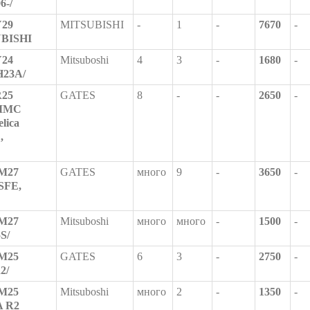
6-/
Y29
MITSUBISHI
-
1
-
7670
-
UBISHI
Y24
Mitsuboshi
4
3
-
1680
-
H23A/
R25
GATES
8
-
-
2650
-
/MMC
elica
,
8M27
GATES
много
9
-
3650
-
SFE,
8M27
Mitsuboshi
много
много
-
1500
-
5S/
8M25
GATES
6
3
-
2750
-
2/
8M25
Mitsuboshi
много
2
-
1350
-
A R2