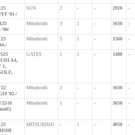
R25
SUN
2
-
-
2910
-
YF '01-/
R25
Mitsuboshi
3
1
-
1650
-
-'90/
Y25
Mitsuboshi
5
1
-
1560
-
94-/
S25
GATES
1
1
-
1480
-
AUDI A4,
 1,
GOLF,
Y22
Mitsuboshi
2
-
-
1630
-
19 '02-/
Y22-H
Mitsuboshi
1
-
-
3650
-
ный!)
R25
MITSUBISHI
-
1
-
4950
-
BISHI