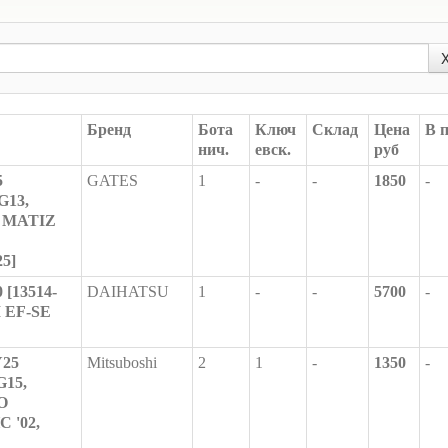
Бренд
Бота
Ключ
Склад
Цена
В 
нич.
евск.
руб
5
GATES
1
-
-
1850
-
G13,
O, MATIZ
5]
 [13514-
DAIHATSU
1
-
-
5700
-
I EF-SE
Y25
Mitsuboshi
2
1
-
1350
-
G15,
O
C '02,