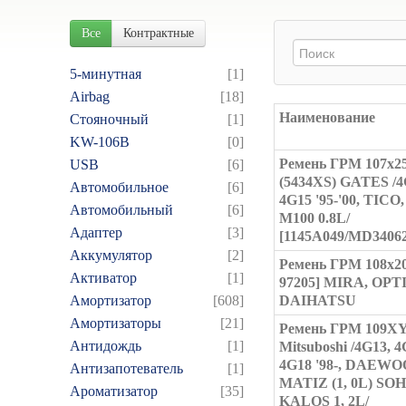
Все
Контрактные
5-минутная
[1]
Airbag
[18]
Наименование
Cтояночный
[1]
KW-106B
[0]
Ремень ГРМ 107x2
USB
[6]
(5434XS) GATES /4
Автомобильное
[6]
4G15 '95-'00, TIC
Автомобильный
[6]
M100 0.8L/
Адаптер
[3]
[1145A049/MD34062
Аккумулятор
[2]
Ремень ГРМ 108x20
Активатор
[1]
97205] MIRA, OPT
Амортизатор
[608]
DAIHATSU
Амортизаторы
[21]
Ремень ГРМ 109X
Антидождь
[1]
Mitsuboshi /4G13, 4
4G18 '98-, DAEWO
Антизапотеватель
[1]
MATIZ (1, 0L) SOH
Ароматизатор
[35]
KALOS 1, 2L/