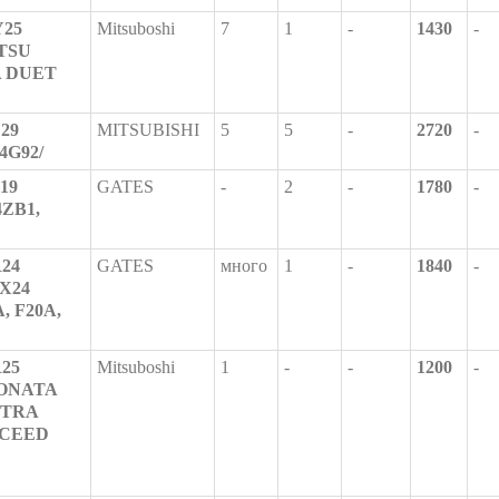
Y25
Mitsuboshi
7
1
-
1430
-
ATSU
A DUET
29
MITSUBISHI
5
5
-
2720
-
4G92/
19
GATES
-
2
-
1780
-
4ZB1,
R24
GATES
много
1
-
1840
-
2X24
A, F20A,
R25
Mitsuboshi
1
-
-
1200
-
 SONATA
NTRA
, CEED