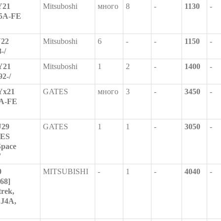
Y21
Mitsuboshi
много
8
-
1130
-
 5A-FE
Y22
Mitsuboshi
6
-
-
1150
-
-/
Y21
Mitsuboshi
1
2
-
1400
-
92-/
Yx21
GATES
много
3
-
3450
-
7A-FE
U29
GATES
1
1
-
3050
-
TES
Space
/
0
MITSUBISHI
-
1
-
4040
-
68]
rek,
DJ4A,