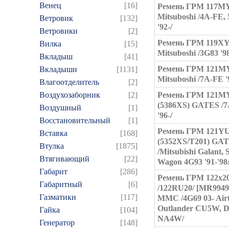
Венец
[16]
Ремень ГРМ 117M
Mitsuboshi /4A-FE,
Ветровик
[132]
'92-/
Ветровики
[2]
Ремень ГРМ 119X
Вилка
[15]
Mitsuboshi /3G83 '98
Вкладыш
[41]
Ремень ГРМ 121M
Вкладыши
[1131]
Mitsuboshi /7A-FE '
Влагоотделитель
[2]
Воздухозаборник
[2]
Ремень ГРМ 121M
(5386XS) GATES /
Воздушный
[1]
'96-/
Восстановительный
[1]
Ремень ГРМ 121Y
Вставка
[168]
(5352XS/T201) GA
Втулка
[1875]
/Mitsubishi Galant, 
Втягивающий
[22]
Wagon 4G93 '91-'98
Габарит
[286]
Ремень ГРМ 122x2
Габаритный
[6]
/122RU20/ [MR9949
Газматики
[117]
MMC /4G69 03- Airt
Outlander CU5W, 
Гайка
[104]
NA4W/
Генератор
[148]