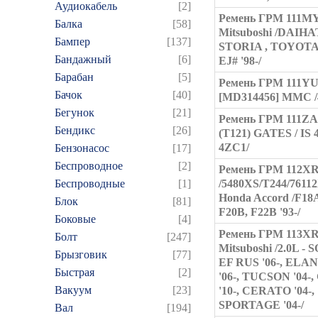
Аудиокабель
[2]
Ремень ГРМ 111M
Балка
[58]
Mitsuboshi /DAIH
Бампер
[137]
STORIA , TOYOT
Бандажный
[6]
EJ# '98-/
Барабан
[5]
Ремень ГРМ 111YU
Бачок
[40]
[MD314456] MMC /
Бегунок
[21]
Ремень ГРМ 111ZA
Бендикс
[26]
(T121) GATES / IS 
4ZC1/
Бензонасос
[17]
Беспроводное
[2]
Ремень ГРМ 112X
Беспроводные
[1]
/5480XS/T244/7611
Honda Accord /F18
Блок
[81]
F20B, F22B '93-/
Боковые
[4]
Ремень ГРМ 113X
Болт
[247]
Mitsuboshi /2.0L -
Брызговик
[77]
EF RUS '06-, ELA
Быстрая
[2]
'06-, TUCSON '04-
Вакуум
[23]
'10-, CERATO '04-,
SPORTAGE '04-/
Вал
[194]