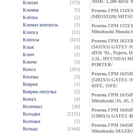
/MMC L200 4D56 '0
Клапан
[375]
Клемма
[5]
Ремень ГРМ 154X
(MD333320) MITS
Клёпка
[2]
Климат-контроль
[3]
Ремень ГРМ 155X
Mitsuboshi /Honda 
Клипса
[21]
Клипсы
[321]
Ремень ГРМ 163X
(5435XS) GATES 
Клык
[4]
4D56 '92-, Pajero, D
Ключ
[2]
2.5L, HYUNDAI H1
Ключи
[3]
PORTER/
Книга
[293]
Ремень ГРМ 163S
Кнопка
[3]
(5202XS) GATES /3
Коврик
[1]
4SFE, 5SFE/
Коврик-липучка
[2]
Ремень ГРМ 163S
Кожух
[4]
Mitsuboshi /3S, 4S, 
Коленвал
[38]
Ремень ГРМ 164S
Колодки
[2151]
(5300XS) GATES /R
Колпаки
[5]
Ремень ГРМ 164S
Кольца
[1164]
Mitsuboshi /MAZD