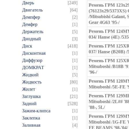
Дверь
[249]
Ремень ГРМ 123x2
Двигатель
[64]
(76123x29/5373XS)
/Mitsubishi Galant, 
Демпфер
[2]
Gear 4G63 '95-/
Демфер
[1]
Ремень ГРМ 124MY
Держатель
[5]
034/ Hanse (4E) /53
Диодный
[3]
Диск
[418]
Ремень ГРМ 125XR
037/ Hanse (B20B) /
Дисконтная
[1]
Диффузор
[1]
Ремень ГРМ 125X
Mitsuboshi /B18B '9
ДОМКРАТ
[1]
'96-/
Жидкий
[5]
Ремень ГРМ 128M
Жидкость
[80]
Mitsuboshi /5E-FE '9
Жилет
[1]
Ремень ГРМ 129M
Заглушка
[21]
Mitsuboshi /2L## '88
Задний
[528]
'88-, 5L/
Зажим-клипса
[1]
Ремень ГРМ 129M
Заклепка
[1]
Mitsuboshi /1G-FE '
Заливная
[4]
FE BEAMS '98-'04/