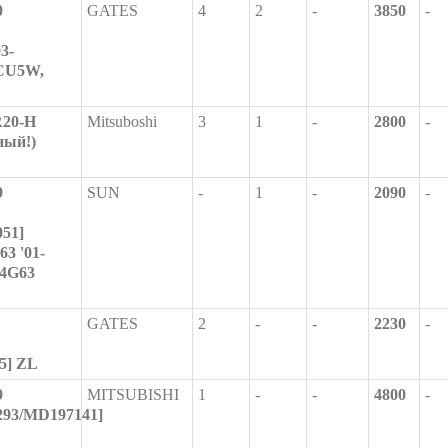
0
GATES
4
2
-
3850
-
3-
 CU5W,
R20-H
Mitsuboshi
3
1
-
2800
-
ный!)
9
SUN
-
1
-
2090
-
51]
3 '01-
4G63
GATES
2
-
-
2230
-
5] ZL
9
MITSUBISHI
1
-
-
4800
-
93/MD197141]