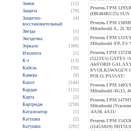
Замок
[12]
Ремень ГРМ 129X
Защита
[79]
(HR484RU25) SUN /
Защитно-
[4]
Ремень ГРМ 130M
восстановительный
Mitsuboshi /L, 2L'82
Звезда
[1]
Ремень ГРМ 133X
Звездочка
[5]
Mitsuboshi /FP, FS '
Зеркало
[369]
Ремень ГРМ 137ZB
Изолента
[1]
(5223XS) GATES /
К-т
[13]
A6/FORD GALAXY
Кабель
[50]
9/VOLKSWAGEN 
Камера
[4]
POLO, PASSAT/
Капот
[144]
Ремень ГРМ 140X
Кардан
[131]
Mitsuboshi /4G15, 4G
Карта
[2]
Ремень ГРМ 147M
Картридж
[250]
Mitsuboshi (Усилен
Катализатор
[1]
/4A30, 4A31/
Катушка
[2]
Ремень ГРМ 154X
Катушки
[291]
(1145A019) MITSU