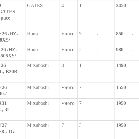
9
GATES
4
1
-
2450
-
 GATES
Space
26 /HZ-
Hanse
много
5
-
850
-
58XS/
26 /HZ-
Hanse
много
2
-
980
-
5505XS/
R26
Mitsuboshi
3
1
-
1490
-
1-, B20B
Y26
Mitsuboshi
много
7
-
1550
-
0-/
R31
Mitsuboshi
много
7
-
1950
-
-, 3L
Y27
Mitsuboshi
7
3
-
1950
-
88-, 1G-