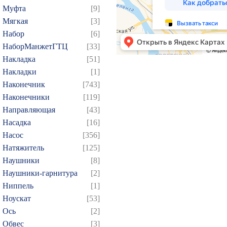
199
200
201
202
2
Муфта
[9]
Мягкая
[3]
214
215
216
217
2
Набор
[6]
229
230
231
232
2
НаборМанжетГТЦ
[33]
244
245
246
247
2
Накладка
[51]
259
260
261
262
2
Накладки
[1]
274
275
276
277
2
Наконечник
[743]
Наконечники
[119]
289
290
291
292
2
Направляющая
[43]
304
305
306
307
3
Насадка
[16]
319
320
321
322
3
Насос
[356]
334
335
336
337
3
Натяжитель
[125]
349
350
351
352
3
Наушники
[8]
Наушники-гарнитура
[2]
364
365
366
367
3
Ниппель
[1]
379
380
381
382
3
Ноускат
[53]
394
395
396
397
3
Оcь
[2]
409
410
411
412
4
Обвес
[3]