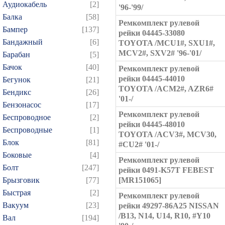
Аудиокабель
[2]
'96-'99/
Балка
[58]
Ремкомплект рулевой
Бампер
[137]
рейки 04445-33080
Бандажный
[6]
TOYOTA /MCU1#, SXU1#,
MCV2#, SXV2# '96-'01/
Барабан
[5]
Бачок
[40]
Ремкомплект рулевой
рейки 04445-44010
Бегунок
[21]
TOYOTA /ACM2#, AZR6#
Бендикс
[26]
'01-/
Бензонасос
[17]
Ремкомплект рулевой
Беспроводное
[2]
рейки 04445-48010
Беспроводные
[1]
TOYOTA /ACV3#, MCV30,
Блок
[81]
#CU2# '01-/
Боковые
[4]
Ремкомплект рулевой
Болт
[247]
рейки 0491-K57T FEBEST
Брызговик
[77]
[MR151065]
Быстрая
[2]
Ремкомплект рулевой
Вакуум
[23]
рейки 49297-86A25 NISSAN
/B13, N14, U14, R10, #Y10
Вал
[194]