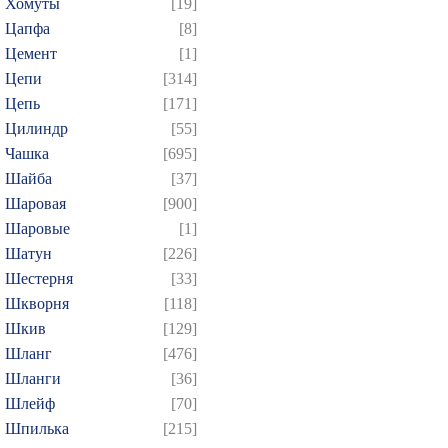
Хомуты
[19]
Цапфа
[8]
Цемент
[1]
Цепи
[314]
Цепь
[171]
Цилиндр
[55]
Чашка
[695]
Шайба
[37]
Шаровая
[900]
Шаровые
[1]
Шатун
[226]
Шестерня
[33]
Шкворня
[118]
Шкив
[129]
Шланг
[476]
Шланги
[36]
Шлейф
[70]
Шпилька
[215]