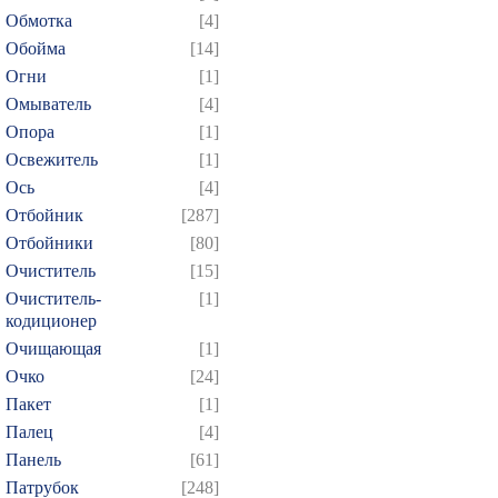
424
425
426
427
4
Обмотка
[4]
Обойма
[14]
439
440
441
442
4
Огни
[1]
454
455
456
457
4
Омыватель
[4]
469
470
471
472
4
Опора
[1]
484
485
486
487
4
Освежитель
[1]
499
500
501
502
5
Ось
[4]
Отбойник
[287]
514
515
516
517
5
Отбойники
[80]
529
530
531
532
5
Очиститель
[15]
544
545
546
547
5
Очиститель-
[1]
559
560
561
562
5
кодиционер
Очищающая
[1]
574
575
576
577
5
Очко
[24]
589
590
591
592
5
Пакет
[1]
604
605
606
607
6
Палец
[4]
619
620
621
622
6
Панель
[61]
634
635
636
637
6
Патрубок
[248]