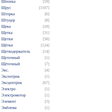
Шпонка
[19]
Шрус
[1107]
Шторка
[6]
Штуцер
[8]
Щека
[18]
Щетка
[31]
Щетки
[58]
Щётки
[124]
Щеткодержатель
[14]
Щеточный
[1]
Щёточный
[7]
Экс.
[4]
Эксентрик
[1]
Эксцентрик
[67]
Электро
[1]
Электромотор
[1]
Элемент
[5]
Эмблема
[1]