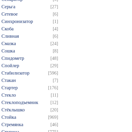
Серьга
[27]
Сетевое
[6]
Синхронизатор
[1]
Скоба
[4]
Сливная
[6]
Смазка
[24]
Сошка
[8]
Спидометр
[48]
Спойлер
[29]
Стабилизатор
[596]
Стакан
[7]
Стартер
[176]
Стекло
[11]
Стеклоподъемник
[12]
Стёклышко
[20]
Стойка
[969]
Стремянка
[46]
Ступица
[775]