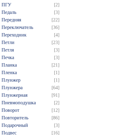
ПГУ
[2]
649
650
651
652
6
Педаль
[3]
664
665
666
667
6
Передняя
[22]
679
680
681
682
6
Переключатель
[36]
694
695
696
697
6
Переходник
[4]
709
710
711
712
7
Петли
[23]
Петля
[3]
724
725
726
727
7
Печка
[3]
739
740
741
742
7
Планка
[21]
754
755
756
757
7
Пленка
[1]
769
770
771
772
7
Плунжер
[1]
784
785
786
787
7
Плунжера
[64]
Плунжерная
[91]
799
800
801
802
8
Пневмоподушка
[2]
814
815
816
817
8
Поворот
[12]
829
830
831
832
8
Повторитель
[86]
844
845
846
847
8
Подарочный
[3]
859
860
861
862
8
Подвес
[16]