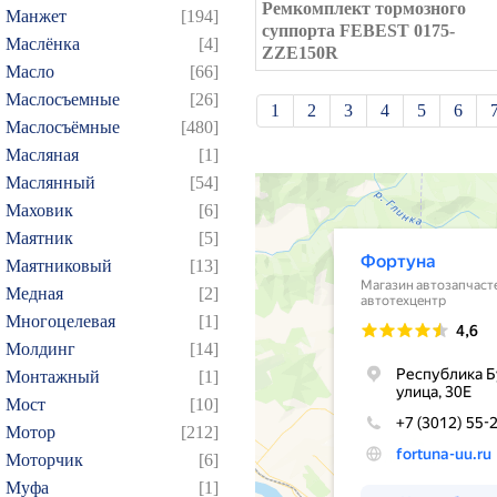
Ремкомплект тормозного
Манжет
[194]
суппорта FEBEST 0175-
Маслёнка
[4]
ZZE150R
Масло
[66]
Маслосъемные
[26]
1
2
3
4
5
6
Маслосъёмные
[480]
21
22
23
24
25
Масляная
[1]
39
40
41
42
43
Маслянный
[54]
Маховик
[6]
57
58
59
60
61
Маятник
[5]
75
76
77
78
79
Маятниковый
[13]
93
94
95
96
97
Медная
[2]
109
110
111
112
1
Многоцелевая
[1]
124
125
126
127
1
Молдинг
[14]
Монтажный
[1]
139
140
141
142
1
Мост
[10]
154
155
156
157
1
Мотор
[212]
169
170
171
172
1
Моторчик
[6]
184
185
186
187
1
Муфа
[1]