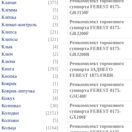
Ремкомплект тормозного
Клапан
[375]
суппорта FEBEST 0175-
Клемма
[5]
GRJ150F
Клёпка
[2]
Ремкомплект тормозного
Климат-контроль
[3]
суппорта FEBEST 0175-
Клипса
[21]
GRJ200F
Клипсы
[321]
Ремкомплект тормозного
Клык
[4]
суппорта FEBEST 0175-
Ключ
[2]
GRJ200R
Ключи
[3]
Ремкомплект тормозного
Книга
[293]
суппорта ЗАДНЕГО
FEBEST 1875-FRBR
Кнопка
[3]
Коврик
[1]
Ремкомплект тормозного
суппорта FEBEST 0175-
Коврик-липучка
[2]
GSU40F
Кожух
[4]
Ремкомплект тормозного
Коленвал
[38]
суппорта FEBEST 0175-
Колодки
[2151]
GX100F
Колпаки
[5]
Ремкомплект тормозного
Кольца
[1164]