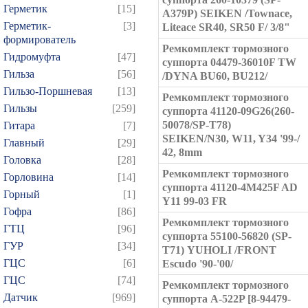
Герметик
[15]
A379P) SEIKEN /Townace,
Герметик-
[3]
Liteace SR40, SR50 F/ 3/8"
формирователь
Ремкомплект тормозного
Гидромуфта
[47]
суппорта 04479-36010F TW
Гильза
[56]
/DYNA BU60, BU212/
Гильзо-Поршневая
[13]
Ремкомплект тормозного
Гильзы
[259]
суппорта 41120-09G26(260-
50078/SP-T78)
Гитара
[7]
SEIKEN/N30, W11, Y34 '99-/
Главный
[29]
42, 8mm
Головка
[28]
Ремкомплект тормозного
Горловина
[14]
суппорта 41120-4M425F AD
Горный
[1]
Y11 99-03 FR
Гофра
[86]
Ремкомплект тормозного
ГТЦ
[96]
суппорта 55100-56820 (SP-
ГУР
[34]
T71) YUHOLI /FRONT
ГЦC
[6]
Escudo '90-'00/
ГЦС
[74]
Ремкомплект тормозного
Датчик
[969]
суппорта A-522P [8-94479-