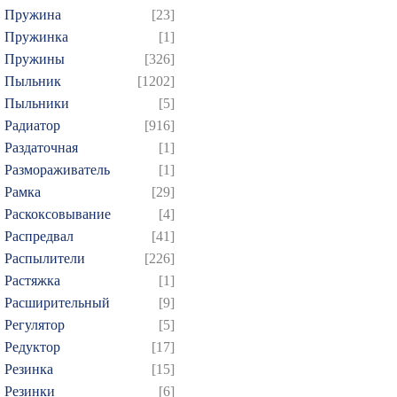
Пружина
[23]
Пружинка
[1]
Пружины
[326]
Пыльник
[1202]
Пыльники
[5]
Радиатор
[916]
Раздаточная
[1]
Размораживатель
[1]
Рамка
[29]
Раскоксовывание
[4]
Распредвал
[41]
Распылители
[226]
Растяжка
[1]
Расширительный
[9]
Регулятор
[5]
Редуктор
[17]
Резинка
[15]
Резинки
[6]