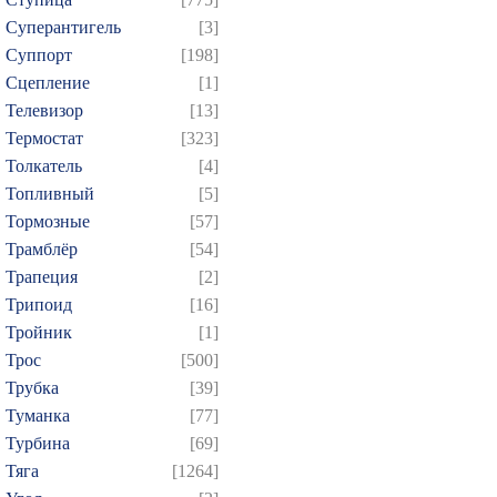
Суперантигель
[3]
Суппорт
[198]
Сцепление
[1]
Телевизор
[13]
Термостат
[323]
Толкатель
[4]
Топливный
[5]
Тормозные
[57]
Трамблёр
[54]
Трапеция
[2]
Трипоид
[16]
Тройник
[1]
Трос
[500]
Трубка
[39]
Туманка
[77]
Турбина
[69]
Тяга
[1264]