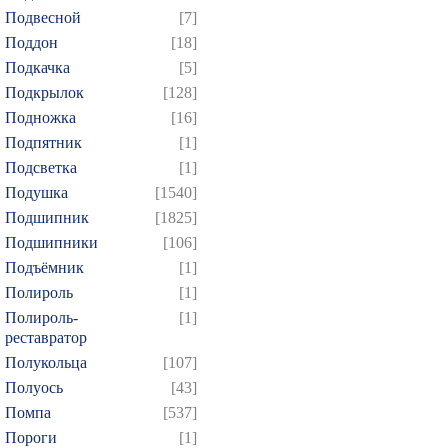
Подвесной
[7]
874
Поддон
[18]
Подкачка
[5]
Подкрылок
[128]
Подножка
[16]
Подпятник
[1]
Подсветка
[1]
Подушка
[1540]
Подшипник
[1825]
Подшипники
[106]
Подъёмник
[1]
Полироль
[1]
Полироль-
[1]
реставратор
Полукольца
[107]
Полуось
[43]
Помпа
[537]
Пороги
[1]