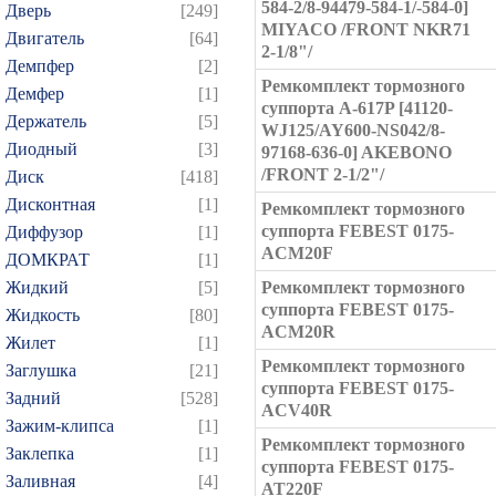
584-2/8-94479-584-1/-584-0]
Дверь
[249]
MIYACO /FRONT NKR71
Двигатель
[64]
2-1/8"/
Демпфер
[2]
Ремкомплект тормозного
Демфер
[1]
суппорта A-617P [41120-
Держатель
[5]
WJ125/AY600-NS042/8-
Диодный
[3]
97168-636-0] AKEBONO
/FRONT 2-1/2"/
Диск
[418]
Дисконтная
[1]
Ремкомплект тормозного
суппорта FEBEST 0175-
Диффузор
[1]
ACM20F
ДОМКРАТ
[1]
Жидкий
[5]
Ремкомплект тормозного
суппорта FEBEST 0175-
Жидкость
[80]
ACM20R
Жилет
[1]
Ремкомплект тормозного
Заглушка
[21]
суппорта FEBEST 0175-
Задний
[528]
ACV40R
Зажим-клипса
[1]
Ремкомплект тормозного
Заклепка
[1]
суппорта FEBEST 0175-
Заливная
[4]
AT220F