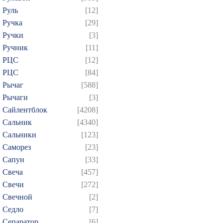
Руль
[12]
Ручка
[29]
Ручки
[3]
Ручник
[11]
РЦC
[12]
РЦС
[84]
Рычаг
[588]
Рычаги
[3]
Сайлентблок
[4208]
Сальник
[4340]
Сальники
[123]
Саморез
[23]
Сапун
[33]
Свеча
[457]
Свечи
[272]
Свечной
[2]
Седло
[7]
Сепаратор
[6]