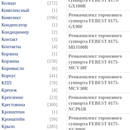
суппорта FEBEST 0175-
Кольцо
[272]
GX100R
Комплексный
[1]
Ремкомплект тормозного
Комплект
[196]
суппорта FEBEST 0175-
Конденсатор
[1]
GX90F
Кондиционер
[2]
Ремкомплект тормозного
Контакт
[3]
суппорта FEBEST 0175-
Контакты
[4]
HDJ100R
Корзина
[1]
Ремкомплект тормозного
Корзины
[159]
суппорта FEBEST 0175-
MCV30F
Коромысло
[6]
Корпус
[41]
Ремкомплект тормозного
суппорта FEBEST 0175-
КПП
[70]
MCV30R
Крепеж
[4]
Крепление
[23]
Ремкомплект тормозного
суппорта FEBEST 0175-
Крестовина
[309]
NCP61R
Кронштеин
[1]
Ремкомплект тормозного
Кронштейн
[59]
суппорта FEBEST 0175-
Крыло
[285]
NCP90F