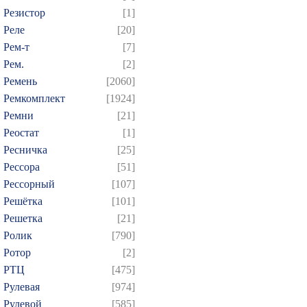
Резистор
[1]
Реле
[20]
Рем-т
[7]
Рем.
[2]
Ремень
[2060]
Ремкомплект
[1924]
Ремни
[21]
Реостат
[1]
Ресничка
[25]
Рессора
[51]
Рессорный
[107]
Решётка
[101]
Решетка
[21]
Ролик
[790]
Ротор
[2]
РТЦ
[475]
Рулевая
[974]
Рулевой
[585]