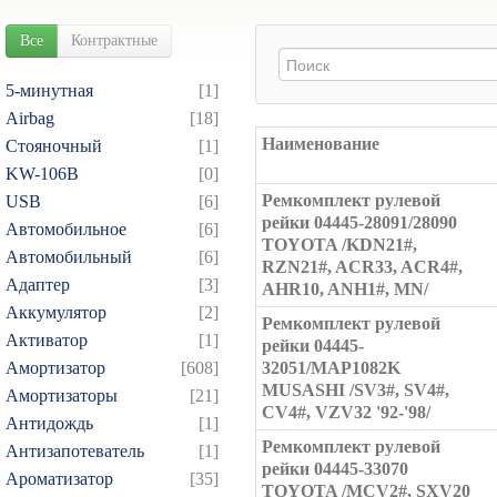
Все
Контрактные
5-минутная
[1]
Airbag
[18]
Наименование
Cтояночный
[1]
KW-106B
[0]
Ремкомплект рулевой
USB
[6]
рейки 04445-28091/28090
Автомобильное
[6]
TOYOTA /KDN21#,
Автомобильный
[6]
RZN21#, ACR33, ACR4#,
Адаптер
[3]
AHR10, ANH1#, MN/
Аккумулятор
[2]
Ремкомплект рулевой
Активатор
[1]
рейки 04445-
Амортизатор
[608]
32051/MAP1082K
MUSASHI /SV3#, SV4#,
Амортизаторы
[21]
CV4#, VZV32 '92-'98/
Антидождь
[1]
Ремкомплект рулевой
Антизапотеватель
[1]
рейки 04445-33070
Ароматизатор
[35]
TOYOTA /MCV2#, SXV20