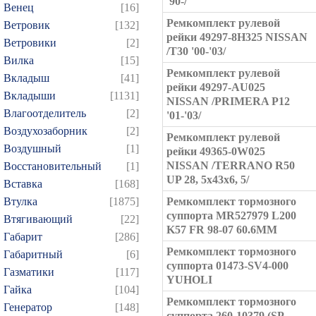
'90-/
Венец
[16]
Ремкомплект рулевой
Ветровик
[132]
рейки 49297-8H325 NISSAN
Ветровики
[2]
/T30 '00-'03/
Вилка
[15]
Ремкомплект рулевой
Вкладыш
[41]
рейки 49297-AU025
Вкладыши
[1131]
NISSAN /PRIMERA P12
Влагоотделитель
[2]
'01-'03/
Воздухозаборник
[2]
Ремкомплект рулевой
Воздушный
[1]
рейки 49365-0W025
NISSAN /TERRANO R50
Восстановительный
[1]
UP 28, 5x43x6, 5/
Вставка
[168]
Втулка
[1875]
Ремкомплект тормозного
суппорта MR527979 L200
Втягивающий
[22]
K57 FR 98-07 60.6MM
Габарит
[286]
Ремкомплект тормозного
Габаритный
[6]
суппорта 01473-SV4-000
Газматики
[117]
YUHOLI
Гайка
[104]
Ремкомплект тормозного
Генератор
[148]
суппорта 260-10379 (SP-