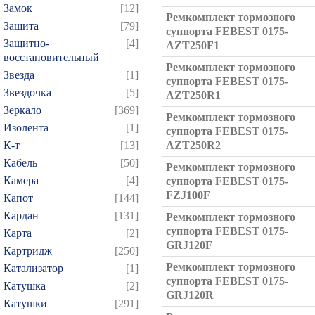
Замок
[12]
Ремкомплект тормозного
Защита
[79]
суппорта FEBEST 0175-
Защитно-
[4]
AZT250F1
восстановительный
Ремкомплект тормозного
Звезда
[1]
суппорта FEBEST 0175-
Звездочка
[5]
AZT250R1
Зеркало
[369]
Ремкомплект тормозного
Изолента
[1]
суппорта FEBEST 0175-
К-т
[13]
AZT250R2
Кабель
[50]
Ремкомплект тормозного
Камера
[4]
суппорта FEBEST 0175-
FZJ100F
Капот
[144]
Кардан
[131]
Ремкомплект тормозного
суппорта FEBEST 0175-
Карта
[2]
GRJ120F
Картридж
[250]
Ремкомплект тормозного
Катализатор
[1]
суппорта FEBEST 0175-
Катушка
[2]
GRJ120R
Катушки
[291]