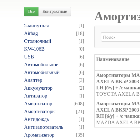
Все
Контрактные
Амортиз
5-минутная
[1]
Airbag
[18]
Cтояночный
[1]
KW-106B
[0]
USB
[6]
Наименование
Автомобильное
[6]
Автомобильный
[6]
Амортизаторы M
Адаптер
[3]
AXELA BK5P 200
LH [б/у] + /с чашка
Аккумулятор
[2]
TOYOTA AXELA B
Активатор
[1]
Амортизатор
[608]
Амортизаторы M
AXELA BK5P 200
Амортизаторы
[21]
RH [б/у] + /с чашка
Антидождь
[1]
MAZDA AXELA BK
Антизапотеватель
[1]
Ароматизатор
[35]