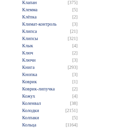
Клапан
[375]
Клемма
[5]
Клёпка
[2]
Климат-контроль
[3]
Клипса
[21]
Клипсы
[321]
Клык
[4]
Ключ
[2]
Ключи
[3]
Книга
[293]
Кнопка
[3]
Коврик
[1]
Коврик-липучка
[2]
Кожух
[4]
Коленвал
[38]
Колодки
[2151]
Колпаки
[5]
Кольца
[1164]