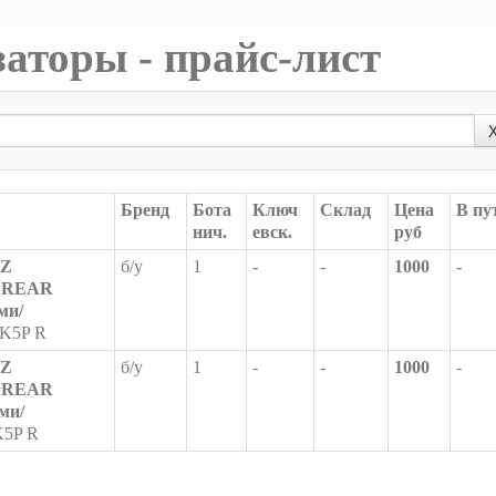
аторы - прайс-лист
Бренд
Бота
Ключ
Склад
Цена
В пу
нич.
евск.
руб
AZ
б/у
1
-
-
1000
-
3 REAR
ми/
K5P R
AZ
б/у
1
-
-
1000
-
3 REAR
ми/
5P R