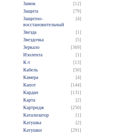
Замок
[12]
Защита
[79]
Защитно-
[4]
восстановительный
Звезда
[1]
Звездочка
[5]
Зеркало
[369]
Изолента
[1]
К-т
[13]
Кабель
[50]
Камера
[4]
Капот
[144]
Кардан
[131]
Карта
[2]
Картридж
[250]
Катализатор
[1]
Катушка
[2]
Катушки
[291]