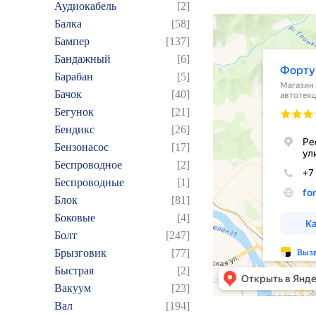
Аудиокабель
[2]
Балка
[58]
Бампер
[137]
Бандажный
[6]
Барабан
[5]
Бачок
[40]
Бегунок
[21]
Бендикс
[26]
Бензонасос
[17]
Беспроводное
[2]
Беспроводные
[1]
Блок
[81]
Боковые
[4]
Болт
[247]
Брызговик
[77]
Быстрая
[2]
Вакуум
[23]
Вал
[194]