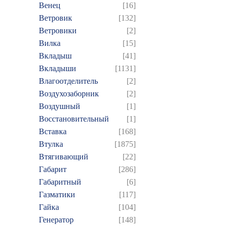
Венец
[16]
Ветровик
[132]
Ветровики
[2]
Вилка
[15]
Вкладыш
[41]
Вкладыши
[1131]
Влагоотделитель
[2]
Воздухозаборник
[2]
Воздушный
[1]
Восстановительный
[1]
Вставка
[168]
Втулка
[1875]
Втягивающий
[22]
Габарит
[286]
Габаритный
[6]
Газматики
[117]
Гайка
[104]
Генератор
[148]