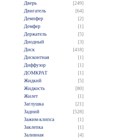
Дверь
[249]
Двигатель
[64]
Демпфер
[2]
Демфер
[1]
Держатель
[5]
Диодный
[3]
Диск
[418]
Дисконтная
[1]
Диффузор
[1]
ДОМКРАТ
[1]
Жидкий
[5]
Жидкость
[80]
Жилет
[1]
Заглушка
[21]
Задний
[528]
Зажим-клипса
[1]
Заклепка
[1]
Заливная
[4]