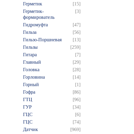
Герметик
[15]
Герметик-
[3]
формирователь
Гидромуфта
[47]
Гильза
[56]
Гильзо-Поршневая
[13]
Гильзы
[259]
Гитара
[7]
Главный
[29]
Головка
[28]
Горловина
[14]
Горный
[1]
Гофра
[86]
ГТЦ
[96]
ГУР
[34]
ГЦC
[6]
ГЦС
[74]
Датчик
[969]