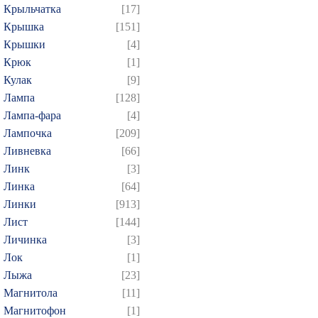
Крыльчатка
[17]
Крышка
[151]
Крышки
[4]
Крюк
[1]
Кулак
[9]
Лампа
[128]
Лампа-фара
[4]
Лампочка
[209]
Ливневка
[66]
Линк
[3]
Линка
[64]
Линки
[913]
Лист
[144]
Личинка
[3]
Лок
[1]
Лыжа
[23]
Магнитола
[11]
Магнитофон
[1]