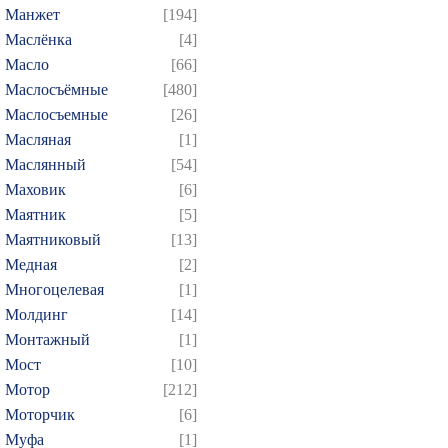
Манжет
[194]
Маслёнка
[4]
Масло
[66]
Маслосъёмные
[480]
Маслосъемные
[26]
Масляная
[1]
Маслянный
[54]
Маховик
[6]
Маятник
[5]
Маятниковый
[13]
Медная
[2]
Многоцелевая
[1]
Молдинг
[14]
Монтажный
[1]
Мост
[10]
Мотор
[212]
Моторчик
[6]
Муфа
[1]