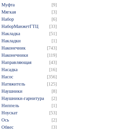
Муфта
[9]
Мягкая
[3]
Набор
[6]
НаборМанжетГТЦ
[33]
Накладка
[51]
Накладки
[1]
Наконечник
[743]
Наконечники
[119]
Направляющая
[43]
Насадка
[16]
Насос
[356]
Натяжитель
[125]
Наушники
[8]
Наушники-гарнитура
[2]
Ниппель
[1]
Ноускат
[53]
Оcь
[2]
Обвес
[3]