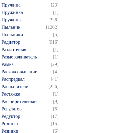
Пружина
[23]
Пружинка
[1]
Пружины
[326]
Пыльник
[1202]
Пыльники
[5]
Радиатор
[916]
Раздаточная
[1]
Размораживатель
[1]
Рамка
[29]
Раскоксовывание
[4]
Распредвал
[41]
Распылители
[226]
Растяжка
[1]
Расширительный
[9]
Регулятор
[5]
Редуктор
[17]
Резинка
[15]
Резинки
[6]