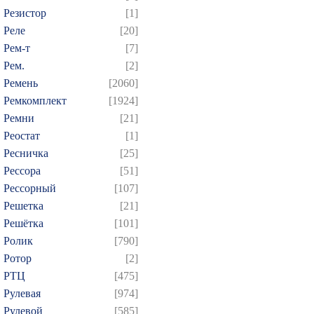
Резистор
[1]
Реле
[20]
Рем-т
[7]
Рем.
[2]
Ремень
[2060]
Ремкомплект
[1924]
Ремни
[21]
Реостат
[1]
Ресничка
[25]
Рессора
[51]
Рессорный
[107]
Решетка
[21]
Решётка
[101]
Ролик
[790]
Ротор
[2]
РТЦ
[475]
Рулевая
[974]
Рулевой
[585]