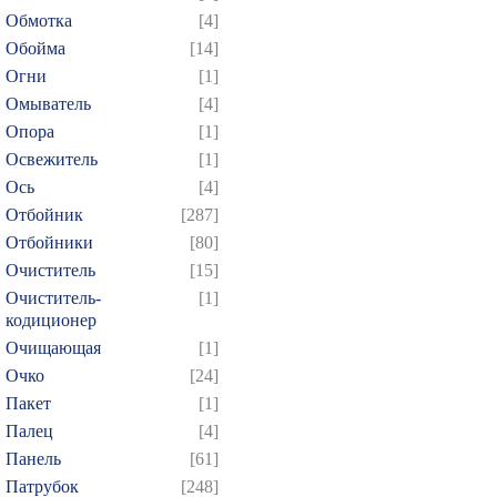
Обмотка
[4]
Обойма
[14]
Огни
[1]
Омыватель
[4]
Опора
[1]
Освежитель
[1]
Ось
[4]
Отбойник
[287]
Отбойники
[80]
Очиститель
[15]
Очиститель-
[1]
кодиционер
Очищающая
[1]
Очко
[24]
Пакет
[1]
Палец
[4]
Панель
[61]
Патрубок
[248]