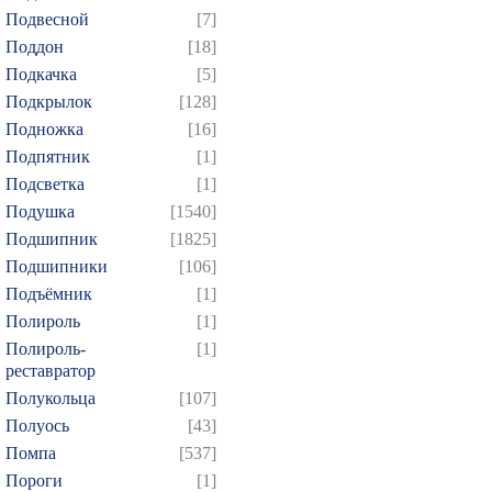
Подвесной
[7]
Поддон
[18]
Подкачка
[5]
Подкрылок
[128]
Подножка
[16]
Подпятник
[1]
Подсветка
[1]
Подушка
[1540]
Подшипник
[1825]
Подшипники
[106]
Подъёмник
[1]
Полироль
[1]
Полироль-
[1]
реставратор
Полукольца
[107]
Полуось
[43]
Помпа
[537]
Пороги
[1]