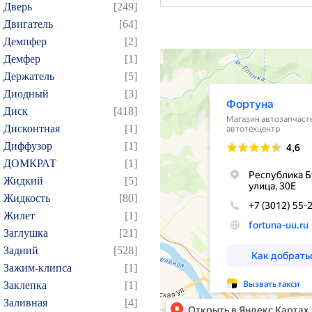
Дверь
[249]
Двигатель
[64]
Демпфер
[2]
Демфер
[1]
Держатель
[5]
Диодный
[3]
Диск
[418]
Дисконтная
[1]
Диффузор
[1]
ДОМКРАТ
[1]
Жидкий
[5]
Жидкость
[80]
Жилет
[1]
Заглушка
[21]
Задний
[528]
Зажим-клипса
[1]
Заклепка
[1]
Заливная
[4]