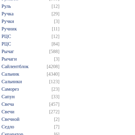
Руль
[12]
Ручка
[29]
Ручки
[3]
Ручник
[11]
РЦC
[12]
РЦС
[84]
Рычаг
[588]
Рычаги
[3]
Сайлентблок
[4208]
Сальник
[4340]
Сальники
[123]
Саморез
[23]
Сапун
[33]
Свеча
[457]
Свечи
[272]
Свечной
[2]
Седло
[7]
Сепаратор
[6]