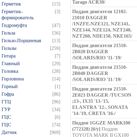
Tarago ACR30/
Герметик
[15]
Герметик-
[3]
Поддон двигателя 12102-
формирователь
21010 DAGGER
/1NZFE.NZE121, NZE141,
Гидромуфта
[47]
NZE144, NZE124, NZT240,
Гильза
[56]
NZT260, NDE150, NKE165/
Гильзо-Поршневая
[13]
Поддон двигателя 21510-
Гильзы
[259]
2B020 DAGGER
Гитара
[7]
/SOLARIS/RIO '11-'19/
Главный
[29]
Поддон двигателя 21510-
Головка
[28]
2B040 DAGGER
Горловина
[14]
/SOLARIS/RIO '11-'19/
Горный
[1]
Поддон двигателя 21510-
Гофра
[86]
2E023 DAGGER /TUCSON
;13-, IX35 '13-'15,
ГТЦ
[96]
ELANTRA '12-, SONATA
ГУР
[34]
'14-'19, CRETA '16-/
ГЦC
[6]
Поддон 1GGZE MARK100
ГЦС
[74]
(772328) [б/у]
Поддон
Датчик
[969]
TOYOTA MARK II GX100