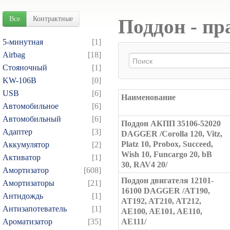
Все
Контрактные
Поддон - пр
5-минутная
[1]
Airbag
[18]
Cтояночный
[1]
KW-106B
[0]
USB
[6]
Наименование
Автомобильное
[6]
Автомобильный
[6]
Поддон АКПП 35106-52020
Адаптер
[3]
DAGGER /Corolla 120, Vitz,
Platz 10, Probox, Succeed,
Аккумулятор
[2]
Wish 10, Funcargo 20, bB
Активатор
[1]
30, RAV4 20/
Амортизатор
[608]
Поддон двигателя 12101-
Амортизаторы
[21]
16100 DAGGER /AT190,
Антидождь
[1]
AT192, AT210, AT212,
Антизапотеватель
[1]
AE100, AE101, AE110,
Ароматизатор
[35]
AE111/