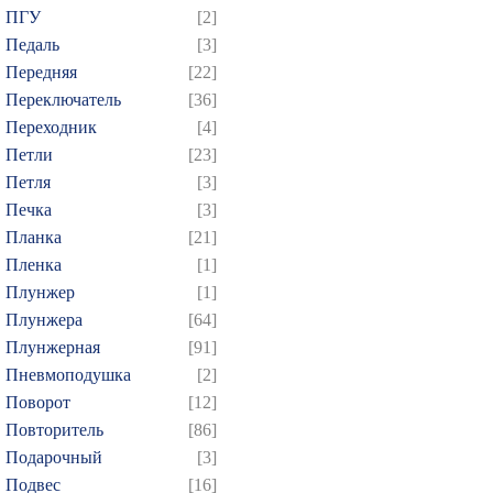
ПГУ
[2]
Педаль
[3]
Передняя
[22]
Переключатель
[36]
Переходник
[4]
Петли
[23]
Петля
[3]
Печка
[3]
Планка
[21]
Пленка
[1]
Плунжер
[1]
Плунжера
[64]
Плунжерная
[91]
Пневмоподушка
[2]
Поворот
[12]
Повторитель
[86]
Подарочный
[3]
Подвес
[16]