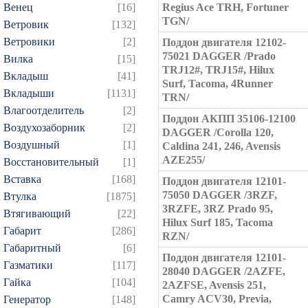
Венец
[16]
Regius Ace TRH, Fortuner
TGN/
Ветровик
[132]
Ветровики
[2]
Поддон двигателя 12102-
75021 DAGGER /Prado
Вилка
[15]
TRJ12#, TRJ15#, Hilux
Вкладыш
[41]
Surf, Tacoma, 4Runner
Вкладыши
[1131]
TRN/
Влагоотделитель
[2]
Поддон АКПП 35106-12100
Воздухозаборник
[2]
DAGGER /Corolla 120,
Воздушный
[1]
Caldina 241, 246, Avensis
AZE255/
Восстановительный
[1]
Вставка
[168]
Поддон двигателя 12101-
75050 DAGGER /3RZF,
Втулка
[1875]
3RZFE, 3RZ Prado 95,
Втягивающий
[22]
Hilux Surf 185, Tacoma
Габарит
[286]
RZN/
Габаритный
[6]
Поддон двигателя 12101-
Газматики
[117]
28040 DAGGER /2AZFE,
Гайка
[104]
2AZFSE, Avensis 251,
Camry ACV30, Previa,
Генератор
[148]