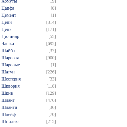
Хомуты
[19]
Цапфа
[8]
Цемент
[1]
Цепи
[314]
Цепь
[171]
Цилиндр
[55]
Чашка
[695]
Шайба
[37]
Шаровая
[900]
Шаровые
[1]
Шатун
[226]
Шестерня
[33]
Шкворня
[118]
Шкив
[129]
Шланг
[476]
Шланги
[36]
Шлейф
[70]
Шпилька
[215]