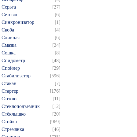
Серьга
[27]
Сетевое
[6]
Синхронизатор
[1]
Скоба
[4]
Сливная
[6]
Смазка
[24]
Сошка
[8]
Спидометр
[48]
Спойлер
[29]
Стабилизатор
[596]
Стакан
[7]
Стартер
[176]
Стекло
[11]
Стеклоподъемник
[12]
Стёклышко
[20]
Стойка
[969]
Стремянка
[46]
Ступица
[775]