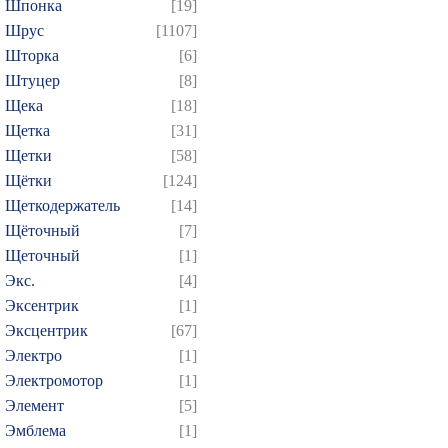
Шпонка
[19]
Шрус
[1107]
Шторка
[6]
Штуцер
[8]
Щека
[18]
Щетка
[31]
Щетки
[58]
Щётки
[124]
Щеткодержатель
[14]
Щёточный
[7]
Щеточный
[1]
Экс.
[4]
Эксентрик
[1]
Эксцентрик
[67]
Электро
[1]
Электромотор
[1]
Элемент
[5]
Эмблема
[1]