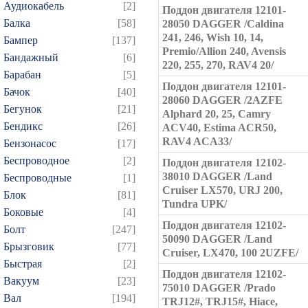
Аудиокабель
[2]
Поддон двигателя 12101-
Балка
[58]
28050 DAGGER /Caldina
241, 246, Wish 10, 14,
Бампер
[137]
Premio/Allion 240, Avensis
Бандажный
[6]
220, 255, 270, RAV4 20/
Барабан
[5]
Поддон двигателя 12101-
Бачок
[40]
28060 DAGGER /2AZFE
Бегунок
[21]
Alphard 20, 25, Camry
Бендикс
[26]
ACV40, Estima ACR50,
RAV4 ACA33/
Бензонасос
[17]
Беспроводное
[2]
Поддон двигателя 12102-
38010 DAGGER /Land
Беспроводные
[1]
Cruiser LX570, URJ 200,
Блок
[81]
Tundra UPK/
Боковые
[4]
Поддон двигателя 12102-
Болт
[247]
50090 DAGGER /Land
Брызговик
[77]
Cruiser, LX470, 100 2UZFE/
Быстрая
[2]
Поддон двигателя 12102-
Вакуум
[23]
75010 DAGGER /Prado
Вал
[194]
TRJ12#, TRJ15#, Hiace,