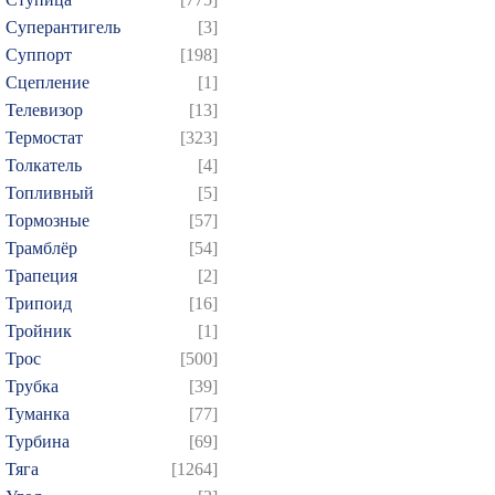
Суперантигель
[3]
Суппорт
[198]
Сцепление
[1]
Телевизор
[13]
Термостат
[323]
Толкатель
[4]
Топливный
[5]
Тормозные
[57]
Трамблёр
[54]
Трапеция
[2]
Трипоид
[16]
Тройник
[1]
Трос
[500]
Трубка
[39]
Туманка
[77]
Турбина
[69]
Тяга
[1264]