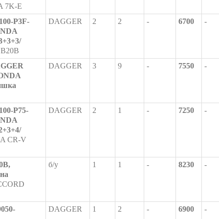
 7K-E
100-P3F-
DAGGER
2
2
-
6700
-
ONDA
3+3+3/
 B20B
DAGGER
DAGGER
3
9
-
7550
-
/HONDA
фишка
100-P75-
DAGGER
2
1
-
7250
-
ONDA
2+3+4/
A CR-V
0B,
б/у
1
1
-
8230
-
дна
CCORD
9050-
DAGGER
1
2
-
6900
-