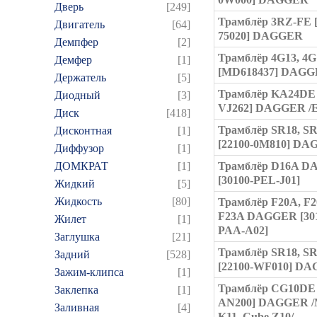
Дверь
[249]
Трамблёр 3RZ-FE [
Двигатель
[64]
75020] DAGGER
Демпфер
[2]
Трамблёр 4G13, 4G
Демфер
[1]
[MD618437] DAG
Держатель
[5]
Трамблёр KA24DE 
Диодный
[3]
VJ262] DAGGER /E
Диск
[418]
Трамблёр SR18, S
Дисконтная
[1]
[22100-0M810] D
Диффузор
[1]
ДОМКРАТ
[1]
Трамблёр D16A 
[30100-PEL-J01]
Жидкий
[5]
Жидкость
[80]
Трамблёр F20A, F2
F23A DAGGER [301
Жилет
[1]
PAA-A02]
Заглушка
[21]
Трамблёр SR18, S
Задний
[528]
[22100-WF010] D
Зажим-клипса
[1]
Трамблёр CG10DE 
Заклепка
[1]
AN200] DAGGER /
Заливная
[4]
K11, Cube Z10/