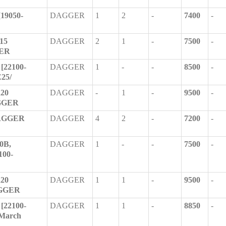
19050-
DAGGER
1
2
-
7400
-
15
DAGGER
2
1
-
7500
-
GER
[22100-
DAGGER
1
-
-
8500
-
25/
R20
DAGGER
-
1
-
9500
-
AGGER
DAGGER
DAGGER
4
2
-
7200
-
0B,
DAGGER
1
-
-
7500
-
00-
R20
DAGGER
1
1
-
9500
-
AGGER
[22100-
DAGGER
1
1
-
8850
-
March