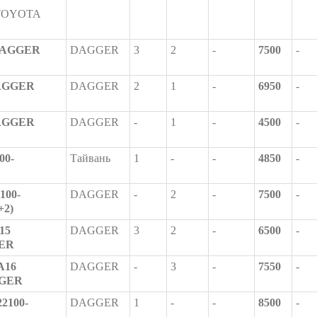
OYOTA
 DAGGER
DAGGER
3
2
-
7500
-
DAGGER
DAGGER
2
1
-
6950
-
DAGGER
DAGGER
-
1
-
4500
-
00-
Тайвань
1
-
-
4850
-
100-
DAGGER
-
2
-
7500
-
+2)
15
DAGGER
3
2
-
6500
-
GER
A16
DAGGER
-
3
-
7550
-
GGER
2100-
DAGGER
1
-
-
8500
-