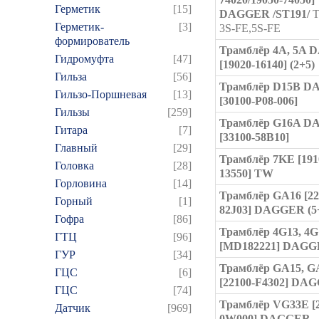
Герметик
[15]
DAGGER /ST191/
T
Герметик-
[3]
3S-FE,5S-FE
формирователь
Трамблёр 4A, 5A
Гидромуфта
[47]
[19020-16140] (2+5)
Гильза
[56]
Трамблёр D15B 
Гильзо-Поршневая
[13]
[30100-P08-006]
Гильзы
[259]
Трамблёр G16A 
Гитара
[7]
[33100-58B10]
Главный
[29]
Трамблёр 7KE [191
Головка
[28]
13550] TW
Горловина
[14]
Трамблёр GA16 [22
Горный
[1]
82J03] DAGGER (5
Гофра
[86]
Трамблёр 4G13, 4G
ГТЦ
[96]
[MD182221] DAG
ГУР
[34]
Трамблёр GA15, G
ГЦC
[6]
[22100-F4302] DA
ГЦС
[74]
Трамблёр VG33E [2
Датчик
[969]
0W000] DAGGER