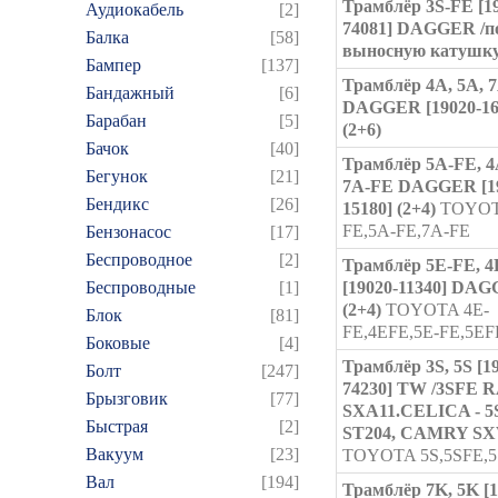
Трамблёр 3S-FE [1
Аудиокабель
[2]
74081] DAGGER /п
Балка
[58]
выносную катушку
Бампер
[137]
Трамблёр 4A, 5A, 
Бандажный
[6]
DAGGER [19020-16
Барабан
[5]
(2+6)
Бачок
[40]
Трамблёр 5A-FE, 4
Бегунок
[21]
7A-FE DAGGER [19
Бендикс
[26]
15180] (2+4)
TOYOT
FE,5A-FE,7A-FE
Бензонасос
[17]
Беспроводное
[2]
Трамблёр 5E-FE, 
Беспроводные
[1]
[19020-11340] DA
(2+4)
TOYOTA 4E-
Блок
[81]
FE,4EFE,5E-FE,5EF
Боковые
[4]
Трамблёр 3S, 5S [1
Болт
[247]
74230] TW /3SFE 
Брызговик
[77]
SXA11.CELICA - 5
Быстрая
[2]
ST204, CAMRY SX
Вакуум
[23]
TOYOTA 5S,5SFE,5
Вал
[194]
Трамблёр 7K, 5K [1