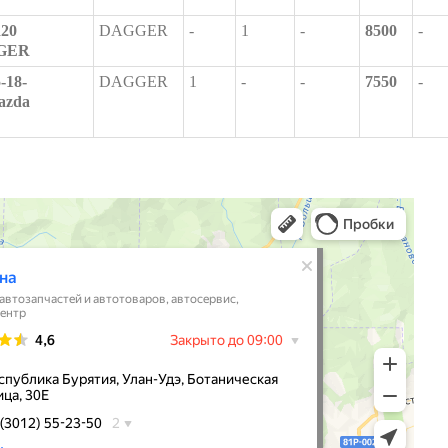
R20
DAGGER
-
1
-
8500
-
GGER
-18-
DAGGER
1
-
-
7550
-
azda