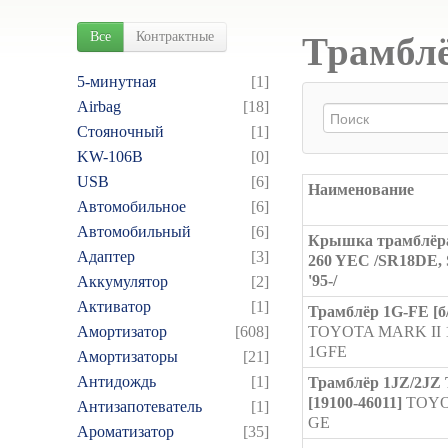
Все
Контрактные
Трамблё
5-минутная
[1]
Airbag
[18]
Cтояночный
[1]
KW-106B
[0]
USB
[6]
Наименование
Автомобильное
[6]
Автомобильный
[6]
Крышка трамблёр
Адаптер
[3]
260 YEC /SR18DE,
'95-/
Аккумулятор
[2]
Активатор
[1]
Трамблёр 1G-FE [б/
Амортизатор
[608]
TOYOTA MARK II 
1GFE
Амортизаторы
[21]
Антидождь
[1]
Трамблёр 1JZ/2JZ
[19100-46011]
TOYO
Антизапотеватель
[1]
GE
Ароматизатор
[35]