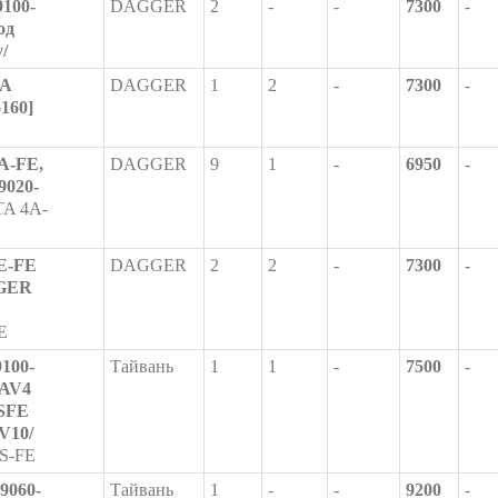
9100-
DAGGER
2
-
-
7300
-
од
/
7A
DAGGER
1
2
-
7300
-
160]
A-FE,
DAGGER
9
1
-
6950
-
020-
A 4A-
4E-FE
DAGGER
2
2
-
7300
-
GGER
E
9100-
Тайвань
1
1
-
7500
-
RAV4
SFE
V10/
S-FE
9060-
Тайвань
1
-
-
9200
-