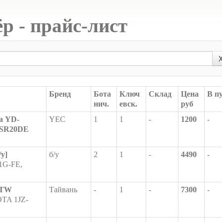
р - прайс-лист
Бренд
Бота
Ключ
Склад
Цена
В п
нич.
евск.
руб
а YD-
YEC
1
1
-
1200
-
 SR20DE
у]
б/у
2
1
-
4490
-
1G-FE,
 TW
Тайвань
-
1
-
7300
-
TA 1JZ-