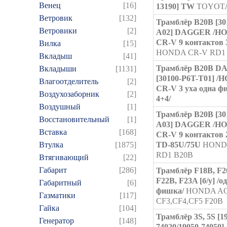
Венец
[16]
13190] TW
TOYOTA
Ветровик
[132]
Трамблёр B20B [30
Ветровики
[2]
A02] DAGGER /H
CR-V 9 контактов 
Вилка
[15]
HONDA CR-V RD1
Вкладыш
[41]
Трамблёр B20B 
Вкладыши
[1131]
[30100-P6T-T01] 
Влагоотделитель
[2]
CR-V 3 уха одна 
Воздухозаборник
[2]
4+4/
Воздушный
[1]
Трамблёр B20B [30
Восстановительный
[1]
A03] DAGGER /H
Вставка
[168]
CR-V 9 контактов 
Втулка
[1875]
TD-85U/75U
HOND
RD1 B20B
Втягивающий
[22]
Габарит
[286]
Трамблёр F18B, F2
F22B, F23A [б/у] /о
Габаритный
[6]
фишка/
HONDA A
Газматики
[117]
CF3,CF4,CF5 F20B
Гайка
[104]
Трамблёр 3S, 5S [1
Генератор
[148]
74020/19050-74050]