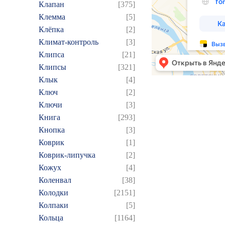
Клапан
[375]
Клемма
[5]
Клёпка
[2]
Климат-контроль
[3]
Клипса
[21]
Клипсы
[321]
Клык
[4]
Ключ
[2]
Ключи
[3]
Книга
[293]
Кнопка
[3]
Коврик
[1]
Коврик-липучка
[2]
Кожух
[4]
Коленвал
[38]
Колодки
[2151]
Колпаки
[5]
Кольца
[1164]