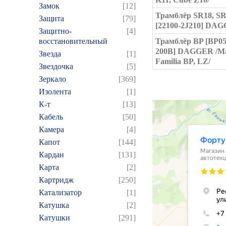
Замок
[12]
Трамблёр SR18, S
Защита
[79]
[22100-2J210] DA
Защитно-
[4]
восстановительный
Трамблёр BP [BP05
200B] DAGGER /M
Звезда
[1]
Familia BP, LZ/
Звездочка
[5]
Зеркало
[369]
Изолента
[1]
К-т
[13]
Кабель
[50]
Камера
[4]
Капот
[144]
Кардан
[131]
Карта
[2]
Картридж
[250]
Катализатор
[1]
Катушка
[2]
Катушки
[291]