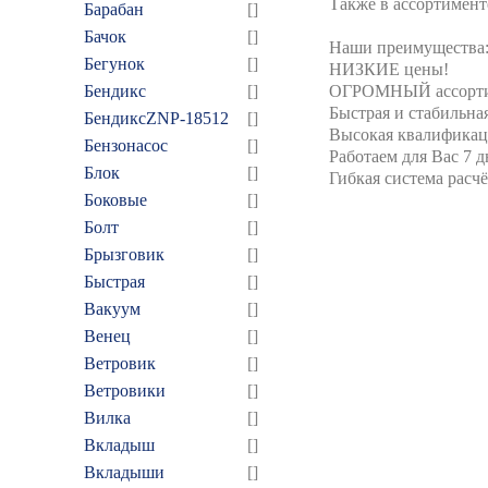
Также в ассортимент
Барабан
[]
Бачок
[]
Наши преимущества
Бегунок
[]
НИЗКИЕ цены!
Бендикс
[]
ОГРОМНЫЙ ассортиме
Быстрая и стабильна
БендиксZNP-18512
[]
Высокая квалификац
Бензонасос
[]
Работаем для Вас 7 д
Блок
[]
Гибкая система расч
Боковые
[]
Болт
[]
Брызговик
[]
Быстрая
[]
Вакуум
[]
Венец
[]
Ветровик
[]
Ветровики
[]
Вилка
[]
Вкладыш
[]
Вкладыши
[]