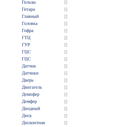
Гильзы
[]
Гитара
[]
Главный
[]
Головка
[]
Гофра
[]
ГТЦ
[]
ГУР
[]
ГЦC
[]
ГЦС
[]
Датчик
[]
Датчики
[]
Дверь
[]
Двигатель
[]
Демпфер
[]
Демфер
[]
Диодный
[]
Диск
[]
Дисконтная
[]