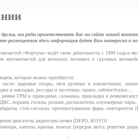
ании
 друзья, мы рады приветствовать Вас на сайте нашей компан
что размещенная здесь информация будет Вам интересна и по
запчастей «Фортуна» ведёт свою деятельность с 1999 года и яв
в автозапчастей для японских легковых и грузовых автомоб
варов, которые можно приобрести:
части: шаровые опоры, тяги рулевые и наконечники, линки
одки и накладки, рессоры и заготовки, чашки, сайлентблоки…
: ремни ГРМ и приводные, сальники, прокладки и ремкомплект
ДВС, поршня, гильзы, ролики, распылители, плунжерные пары,
бариты, стоп-сигналы, противотуманные фары, повторители 
ения двигателя, радиаторы печки [DEPO, KOYO]
мпера, капоты, крылья, nosecut (передок авто), решетки ради