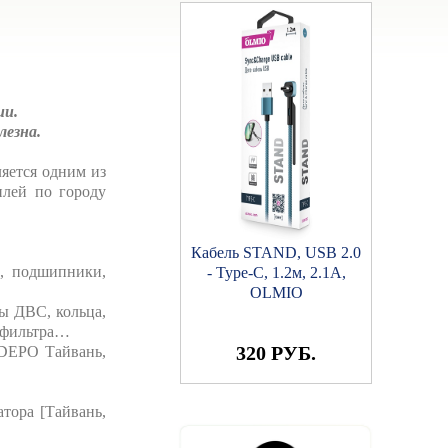
ии.
лезна.
ляется одним из
илей по городу
Кабель STAND, USB 2.0
, подшипники,
- Type-C, 1.2м, 2.1A,
OLMIO
ы ДВС, кольца,
 фильтра…
320 РУБ.
[DEPO Тайвань,
атора [Тайвань,