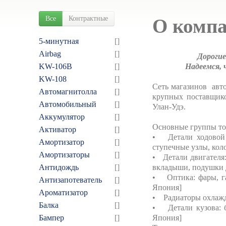
Все
Контрактные
О комп
5-минутная
[]
Airbag
[]
Дорогие
KW-106B
[]
Надеемся, 
KW-108
[]
Сеть магазинов авто
Автомагнитолла
[]
крупных поставщико
Автомобильный
[]
Улан-Удэ.
Аккумулятор
[]
Основные группы то
Активатор
[]
• Детали ходовой 
Амортизатор
[]
ступечные узлы, кол
Амортизаторы
[]
• Детали двигателя
Антидождь
[]
вкладыши, подушки 
• Оптика: фары, га
Антизапотеватель
[]
Япония]
Ароматизатор
[]
• Радиаторы охлажд
Балка
[]
• Детали кузова: ба
Бампер
[]
Япония]