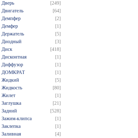
Дверь
[249]
Двигатель
[64]
Демпфер
[2]
Демфер
[1]
Держатель
[5]
Диодный
[3]
Диск
[418]
Дисконтная
[1]
Диффузор
[1]
ДОМКРАТ
[1]
Жидкий
[5]
Жидкость
[80]
Жилет
[1]
Заглушка
[21]
Задний
[528]
Зажим-клипса
[1]
Заклепка
[1]
Заливная
[4]