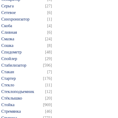
Серьга
[27]
Сетевое
[6]
Синхронизатор
[1]
Скоба
[4]
Сливная
[6]
Смазка
[24]
Сошка
[8]
Спидометр
[48]
Спойлер
[29]
Стабилизатор
[596]
Стакан
[7]
Стартер
[176]
Стекло
[11]
Стеклоподъемник
[12]
Стёклышко
[20]
Стойка
[969]
Стремянка
[46]
Ступица
[775]