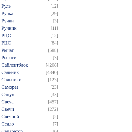
Руль
[12]
Ручка
[29]
Ручки
[3]
Ручник
[11]
РЦC
[12]
РЦС
[84]
Рычаг
[588]
Рычаги
[3]
Сайлентблок
[4208]
Сальник
[4340]
Сальники
[123]
Саморез
[23]
Сапун
[33]
Свеча
[457]
Свечи
[272]
Свечной
[2]
Седло
[7]
Сепаратор
[6]