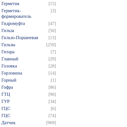
Герметик
[15]
Герметик-
[3]
формирователь
Гидромуфта
[47]
Гильза
[56]
Гильзо-Поршневая
[13]
Гильзы
[259]
Гитара
[7]
Главный
[29]
Головка
[28]
Горловина
[14]
Горный
[1]
Гофра
[86]
ГТЦ
[96]
ГУР
[34]
ГЦC
[6]
ГЦС
[74]
Датчик
[969]