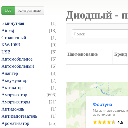
Все
Контрактные
Диодный - п
5-минутная
[1]
Airbag
[18]
Cтояночный
[1]
KW-106B
[0]
USB
[6]
Наименование
Бренд
Автомобильное
[6]
Автомобильный
[6]
Адаптер
[3]
Аккумулятор
[2]
Активатор
[1]
Амортизатор
[608]
Амортизаторы
[21]
Антидождь
[1]
Антизапотеватель
[1]
Ароматизатор
[35]