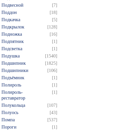
Подвесной
[7]
Поддон
[18]
Подкачка
[5]
Подкрылок
[128]
Подножка
[16]
Подпятник
[1]
Подсветка
[1]
Подушка
[1540]
Подшипник
[1825]
Подшипники
[106]
Подъёмник
[1]
Полироль
[1]
Полироль-
[1]
реставратор
Полукольца
[107]
Полуось
[43]
Помпа
[537]
Пороги
[1]