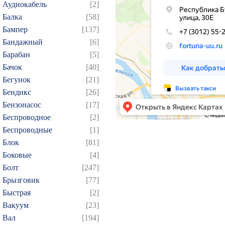
Аудиокабель
[2]
Балка
[58]
Бампер
[137]
Бандажный
[6]
Барабан
[5]
Бачок
[40]
Бегунок
[21]
Бендикс
[26]
Бензонасос
[17]
Беспроводное
[2]
Беспроводные
[1]
Блок
[81]
Боковые
[4]
Болт
[247]
Брызговик
[77]
Быстрая
[2]
Вакуум
[23]
Вал
[194]