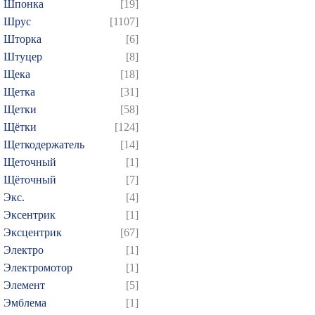
Шпонка
[19]
Шрус
[1107]
Шторка
[6]
Штуцер
[8]
Щека
[18]
Щетка
[31]
Щетки
[58]
Щётки
[124]
Щеткодержатель
[14]
Щеточный
[1]
Щёточный
[7]
Экс.
[4]
Эксентрик
[1]
Эксцентрик
[67]
Электро
[1]
Электромотор
[1]
Элемент
[5]
Эмблема
[1]