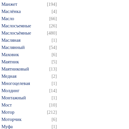
Манжет
[194]
Маслёнка
[4]
Масло
[66]
Маслосъемные
[26]
Маслосъёмные
[480]
Масляная
[1]
Маслянный
[54]
Маховик
[6]
Маятник
[5]
Маятниковый
[13]
Медная
[2]
Многоцелевая
[1]
Молдинг
[14]
Монтажный
[1]
Мост
[10]
Мотор
[212]
Моторчик
[6]
Муфа
[1]