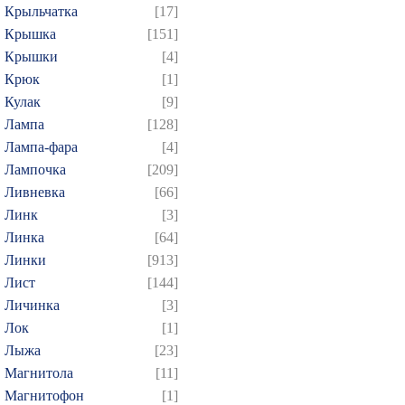
Крыльчатка
[17]
Крышка
[151]
Крышки
[4]
Крюк
[1]
Кулак
[9]
Лампа
[128]
Лампа-фара
[4]
Лампочка
[209]
Ливневка
[66]
Линк
[3]
Линка
[64]
Линки
[913]
Лист
[144]
Личинка
[3]
Лок
[1]
Лыжа
[23]
Магнитола
[11]
Магнитофон
[1]