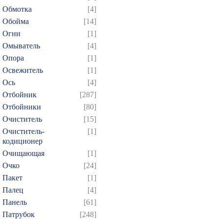
Обмотка
[4]
Обойма
[14]
Огни
[1]
Омыватель
[4]
Опора
[1]
Освежитель
[1]
Ось
[4]
Отбойник
[287]
Отбойники
[80]
Очиститель
[15]
Очиститель-
[1]
кодиционер
Очищающая
[1]
Очко
[24]
Пакет
[1]
Палец
[4]
Панель
[61]
Патрубок
[248]