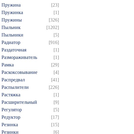
Пружина
[23]
Пружинка
[1]
Пружины
[326]
Пыльник
[1202]
Пыльники
[5]
Радиатор
[916]
Раздаточная
[1]
Размораживатель
[1]
Рамка
[29]
Раскоксовывание
[4]
Распредвал
[41]
Распылители
[226]
Растяжка
[1]
Расширительный
[9]
Регулятор
[5]
Редуктор
[17]
Резинка
[15]
Резинки
[6]