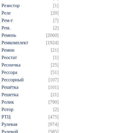
Резистор
[1]
Реле
[20]
Рем-т
[7]
Рем.
[2]
Ремень
[2060]
Ремкомплект
[1924]
Ремни
[21]
Реостат
[1]
Ресничка
[25]
Рессора
[51]
Рессорный
[107]
Решётка
[101]
Решетка
[21]
Ролик
[790]
Ротор
[2]
РТЦ
[475]
Рулевая
[974]
Рулевой
[585]