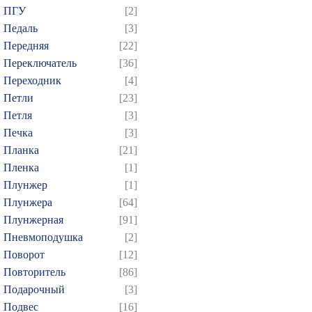
ПГУ
[2]
Педаль
[3]
Передняя
[22]
Переключатель
[36]
Переходник
[4]
Петли
[23]
Петля
[3]
Печка
[3]
Планка
[21]
Пленка
[1]
Плунжер
[1]
Плунжера
[64]
Плунжерная
[91]
Пневмоподушка
[2]
Поворот
[12]
Повторитель
[86]
Подарочный
[3]
Подвес
[16]