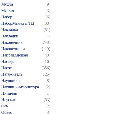
Муфта
[9]
Мягкая
[3]
Набор
[6]
НаборМанжетГТЦ
[33]
Накладка
[51]
Накладки
[1]
Наконечник
[743]
Наконечники
[119]
Направляющая
[43]
Насадка
[16]
Насос
[356]
Натяжитель
[125]
Наушники
[8]
Наушники-гарнитура
[2]
Ниппель
[1]
Ноускат
[53]
Оcь
[2]
Обвес
[3]