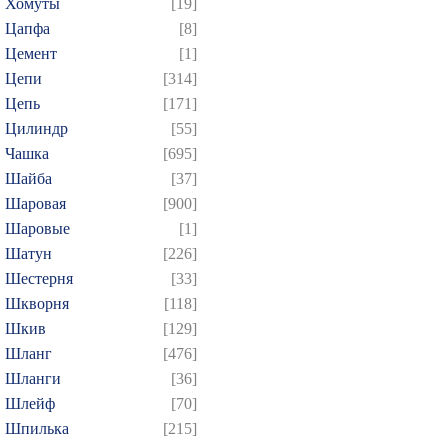
Хомуты
[19]
Цапфа
[8]
Цемент
[1]
Цепи
[314]
Цепь
[171]
Цилиндр
[55]
Чашка
[695]
Шайба
[37]
Шаровая
[900]
Шаровые
[1]
Шатун
[226]
Шестерня
[33]
Шкворня
[118]
Шкив
[129]
Шланг
[476]
Шланги
[36]
Шлейф
[70]
Шпилька
[215]