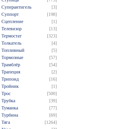
Суперантигель
[3]
Суппорт
[198]
Сцепление
[1]
Телевизор
[13]
Термостат
[323]
Толкатель
[4]
Топливный
[5]
Тормозные
[57]
Трамблёр
[54]
Трапеция
[2]
Трипоид
[16]
Тройник
[1]
Трос
[500]
Трубка
[39]
Туманка
[77]
Турбина
[69]
Тяга
[1264]