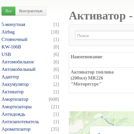
Все
Контрактные
Активатор -
5-минутная
[1]
Airbag
[18]
Cтояночный
[1]
KW-106B
[0]
USB
[6]
Наименование
Автомобильное
[6]
Автомобильный
[6]
Активатор топлива
Адаптер
[3]
(200мл) MR226
"Моторесурс"
Аккумулятор
[2]
Активатор
[1]
Амортизатор
[608]
Амортизаторы
[21]
Антидождь
[1]
Антизапотеватель
[1]
Ароматизатор
[35]