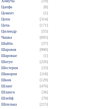
Хомуты
[19]
Цапфа
[8]
Цемент
[1]
Цепи
[314]
Цепь
[171]
Цилиндр
[55]
Чашка
[695]
Шайба
[37]
Шаровая
[900]
Шаровые
[1]
Шатун
[226]
Шестерня
[33]
Шкворня
[118]
Шкив
[129]
Шланг
[476]
Шланги
[36]
Шлейф
[70]
Шпилька
[215]