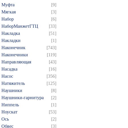
Муфта
[9]
Мягкая
[3]
Набор
[6]
НаборМанжетГТЦ
[33]
Накладка
[51]
Накладки
[1]
Наконечник
[743]
Наконечники
[119]
Направляющая
[43]
Насадка
[16]
Насос
[356]
Натяжитель
[125]
Наушники
[8]
Наушники-гарнитура
[2]
Ниппель
[1]
Ноускат
[53]
Оcь
[2]
Обвес
[3]