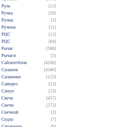
Руль
[12]
Ручка
[29]
Ручки
[3]
Ручник
[11]
РЦC
[12]
РЦС
[84]
Рычаг
[588]
Рычаги
[3]
Сайлентблок
[4208]
Сальник
[4340]
Сальники
[123]
Саморез
[23]
Сапун
[33]
Свеча
[457]
Свечи
[272]
Свечной
[2]
Седло
[7]
Сепаратор
[6]