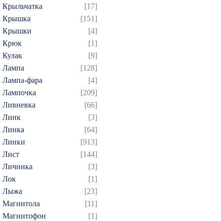
Крыльчатка
[17]
Крышка
[151]
Крышки
[4]
Крюк
[1]
Кулак
[9]
Лампа
[128]
Лампа-фара
[4]
Лампочка
[209]
Ливневка
[66]
Линк
[3]
Линка
[64]
Линки
[913]
Лист
[144]
Личинка
[3]
Лок
[1]
Лыжа
[23]
Магнитола
[11]
Магнитофон
[1]