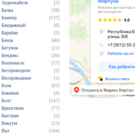
Аудиокабель
[2]
Балка
[58]
Бампер
[137]
Бандажный
[6]
Барабан
[5]
Бачок
[40]
Бегунок
[21]
Бендикс
[26]
Бензонасос
[17]
Беспроводное
[2]
Беспроводные
[1]
Блок
[81]
Боковые
[4]
Болт
[247]
Брызговик
[77]
Быстрая
[2]
Вакуум
[23]
Вал
[194]