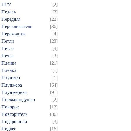
ПГУ
[2]
Педаль
[3]
Передняя
[22]
Переключатель
[36]
Переходник
[4]
Петли
[23]
Петля
[3]
Печка
[3]
Планка
[21]
Пленка
[1]
Плунжер
[1]
Плунжера
[64]
Плунжерная
[91]
Пневмоподушка
[2]
Поворот
[12]
Повторитель
[86]
Подарочный
[3]
Подвес
[16]