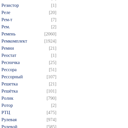
Резистор
[1]
Реле
[20]
Рем-т
[7]
Рем.
[2]
Ремень
[2060]
Ремкомплект
[1924]
Ремни
[21]
Реостат
[1]
Ресничка
[25]
Рессора
[51]
Рессорный
[107]
Решетка
[21]
Решётка
[101]
Ролик
[790]
Ротор
[2]
РТЦ
[475]
Рулевая
[974]
Рулевой
[585]