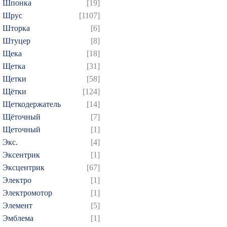
Шпонка
[19]
Шрус
[1107]
Шторка
[6]
Штуцер
[8]
Щека
[18]
Щетка
[31]
Щетки
[58]
Щётки
[124]
Щеткодержатель
[14]
Щёточный
[7]
Щеточный
[1]
Экс.
[4]
Эксентрик
[1]
Эксцентрик
[67]
Электро
[1]
Электромотор
[1]
Элемент
[5]
Эмблема
[1]