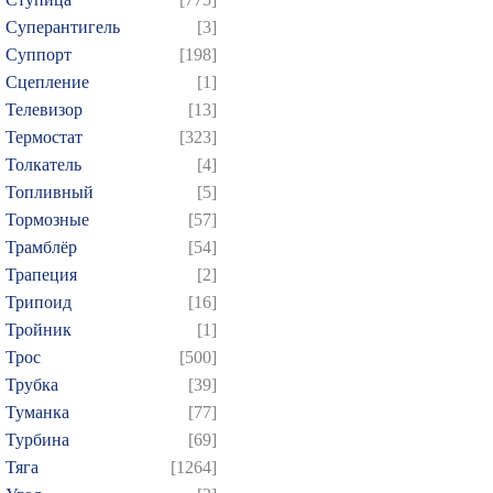
Суперантигель
[3]
Суппорт
[198]
Сцепление
[1]
Телевизор
[13]
Термостат
[323]
Толкатель
[4]
Топливный
[5]
Тормозные
[57]
Трамблёр
[54]
Трапеция
[2]
Трипоид
[16]
Тройник
[1]
Трос
[500]
Трубка
[39]
Туманка
[77]
Турбина
[69]
Тяга
[1264]