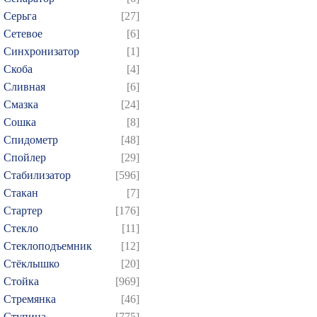
Серьга
[27]
Сетевое
[6]
Синхронизатор
[1]
Скоба
[4]
Сливная
[6]
Смазка
[24]
Сошка
[8]
Спидометр
[48]
Спойлер
[29]
Стабилизатор
[596]
Стакан
[7]
Стартер
[176]
Стекло
[11]
Стеклоподъемник
[12]
Стёклышко
[20]
Стойка
[969]
Стремянка
[46]
Ступица
[775]