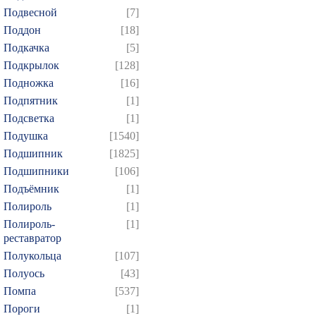
Подвесной
[7]
Поддон
[18]
Подкачка
[5]
Подкрылок
[128]
Подножка
[16]
Подпятник
[1]
Подсветка
[1]
Подушка
[1540]
Подшипник
[1825]
Подшипники
[106]
Подъёмник
[1]
Полироль
[1]
Полироль-
[1]
реставратор
Полукольца
[107]
Полуось
[43]
Помпа
[537]
Пороги
[1]