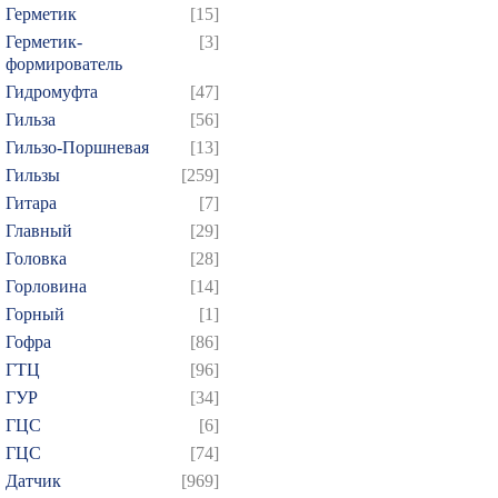
Герметик
[15]
Герметик-
[3]
формирователь
Гидромуфта
[47]
Гильза
[56]
Гильзо-Поршневая
[13]
Гильзы
[259]
Гитара
[7]
Главный
[29]
Головка
[28]
Горловина
[14]
Горный
[1]
Гофра
[86]
ГТЦ
[96]
ГУР
[34]
ГЦC
[6]
ГЦС
[74]
Датчик
[969]