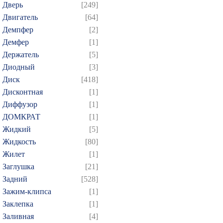
Дверь
[249]
Двигатель
[64]
Демпфер
[2]
Демфер
[1]
Держатель
[5]
Диодный
[3]
Диск
[418]
Дисконтная
[1]
Диффузор
[1]
ДОМКРАТ
[1]
Жидкий
[5]
Жидкость
[80]
Жилет
[1]
Заглушка
[21]
Задний
[528]
Зажим-клипса
[1]
Заклепка
[1]
Заливная
[4]