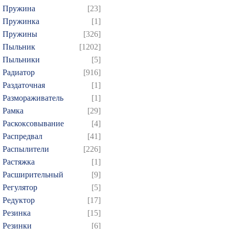
Пружина
[23]
Пружинка
[1]
Пружины
[326]
Пыльник
[1202]
Пыльники
[5]
Радиатор
[916]
Раздаточная
[1]
Размораживатель
[1]
Рамка
[29]
Раскоксовывание
[4]
Распредвал
[41]
Распылители
[226]
Растяжка
[1]
Расширительный
[9]
Регулятор
[5]
Редуктор
[17]
Резинка
[15]
Резинки
[6]