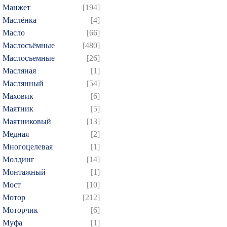
Манжет
[194]
Маслёнка
[4]
Масло
[66]
Маслосъёмные
[480]
Маслосъемные
[26]
Масляная
[1]
Маслянный
[54]
Маховик
[6]
Маятник
[5]
Маятниковый
[13]
Медная
[2]
Многоцелевая
[1]
Молдинг
[14]
Монтажный
[1]
Мост
[10]
Мотор
[212]
Моторчик
[6]
Муфа
[1]