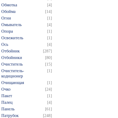
Обмотка
[4]
Обойма
[14]
Огни
[1]
Омыватель
[4]
Опора
[1]
Освежитель
[1]
Ось
[4]
Отбойник
[287]
Отбойники
[80]
Очиститель
[15]
Очиститель-
[1]
кодиционер
Очищающая
[1]
Очко
[24]
Пакет
[1]
Палец
[4]
Панель
[61]
Патрубок
[248]