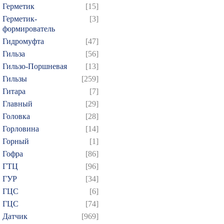
Герметик
[15]
Герметик-
[3]
формирователь
Гидромуфта
[47]
Гильза
[56]
Гильзо-Поршневая
[13]
Гильзы
[259]
Гитара
[7]
Главный
[29]
Головка
[28]
Горловина
[14]
Горный
[1]
Гофра
[86]
ГТЦ
[96]
ГУР
[34]
ГЦC
[6]
ГЦС
[74]
Датчик
[969]