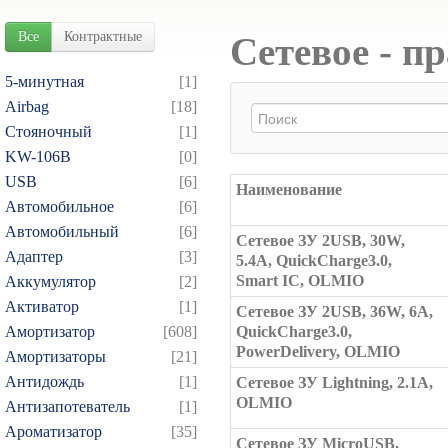
Все
Контрактные
Сетевое - п
5-минутная
[1]
Airbag
[18]
Cтояночный
[1]
KW-106B
[0]
USB
[6]
Наименование
Автомобильное
[6]
Автомобильный
[6]
Сетевое ЗУ 2USB, 30W,
Адаптер
[3]
5.4A, QuickCharge3.0,
Smart IC, OLMIO
Аккумулятор
[2]
Активатор
[1]
Сетевое ЗУ 2USB, 36W, 6A,
Амортизатор
[608]
QuickCharge3.0,
PowerDelivery, OLMIO
Амортизаторы
[21]
Антидождь
[1]
Сетевое ЗУ Lightning, 2.1А,
OLMIO
Антизапотеватель
[1]
Ароматизатор
[35]
Сетевое ЗУ MicroUSB,