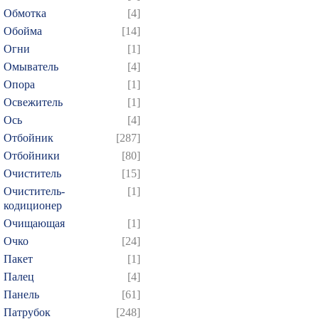
Обмотка
[4]
Обойма
[14]
Огни
[1]
Омыватель
[4]
Опора
[1]
Освежитель
[1]
Ось
[4]
Отбойник
[287]
Отбойники
[80]
Очиститель
[15]
Очиститель-
[1]
кодиционер
Очищающая
[1]
Очко
[24]
Пакет
[1]
Палец
[4]
Панель
[61]
Патрубок
[248]