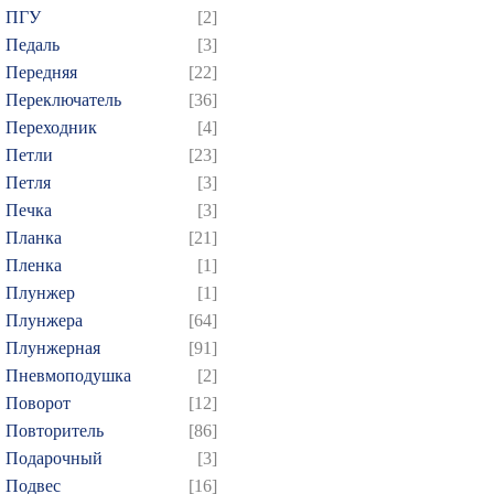
ПГУ
[2]
Педаль
[3]
Передняя
[22]
Переключатель
[36]
Переходник
[4]
Петли
[23]
Петля
[3]
Печка
[3]
Планка
[21]
Пленка
[1]
Плунжер
[1]
Плунжера
[64]
Плунжерная
[91]
Пневмоподушка
[2]
Поворот
[12]
Повторитель
[86]
Подарочный
[3]
Подвес
[16]