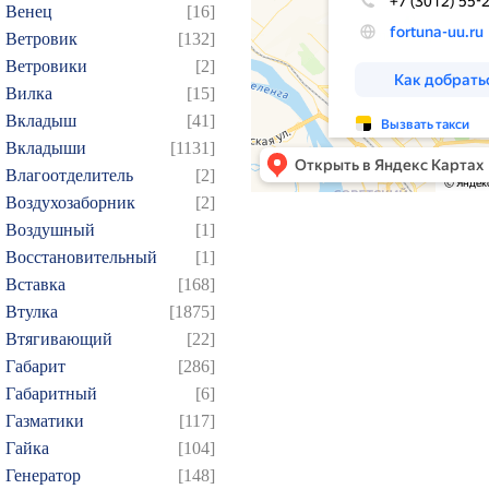
Венец
[16]
Ветровик
[132]
Ветровики
[2]
Вилка
[15]
Вкладыш
[41]
Вкладыши
[1131]
Влагоотделитель
[2]
Воздухозаборник
[2]
Воздушный
[1]
Восстановительный
[1]
Вставка
[168]
Втулка
[1875]
Втягивающий
[22]
Габарит
[286]
Габаритный
[6]
Газматики
[117]
Гайка
[104]
Генератор
[148]