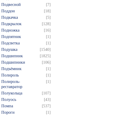
Подвесной
[7]
Поддон
[18]
Подкачка
[5]
Подкрылок
[128]
Подножка
[16]
Подпятник
[1]
Подсветка
[1]
Подушка
[1540]
Подшипник
[1825]
Подшипники
[106]
Подъёмник
[1]
Полироль
[1]
Полироль-
[1]
реставратор
Полукольца
[107]
Полуось
[43]
Помпа
[537]
Пороги
[1]