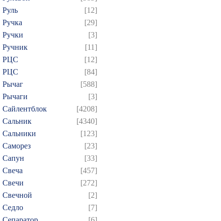
Руль
[12]
Ручка
[29]
Ручки
[3]
Ручник
[11]
РЦC
[12]
РЦС
[84]
Рычаг
[588]
Рычаги
[3]
Сайлентблок
[4208]
Сальник
[4340]
Сальники
[123]
Саморез
[23]
Сапун
[33]
Свеча
[457]
Свечи
[272]
Свечной
[2]
Седло
[7]
Сепаратор
[6]