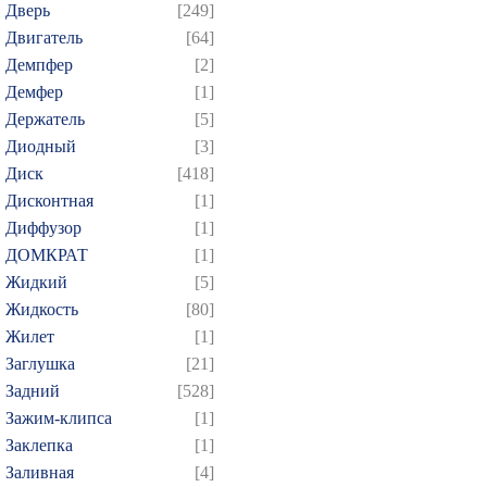
Дверь
[249]
Двигатель
[64]
Демпфер
[2]
Демфер
[1]
Держатель
[5]
Диодный
[3]
Диск
[418]
Дисконтная
[1]
Диффузор
[1]
ДОМКРАТ
[1]
Жидкий
[5]
Жидкость
[80]
Жилет
[1]
Заглушка
[21]
Задний
[528]
Зажим-клипса
[1]
Заклепка
[1]
Заливная
[4]