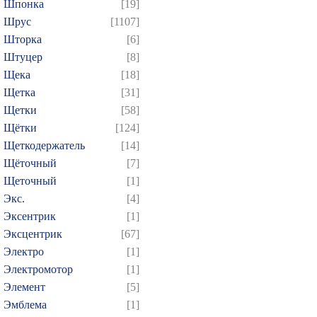
Шпонка
[19]
Шрус
[1107]
Шторка
[6]
Штуцер
[8]
Щека
[18]
Щетка
[31]
Щетки
[58]
Щётки
[124]
Щеткодержатель
[14]
Щёточный
[7]
Щеточный
[1]
Экс.
[4]
Эксентрик
[1]
Эксцентрик
[67]
Электро
[1]
Электромотор
[1]
Элемент
[5]
Эмблема
[1]