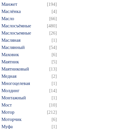
Манжет
[194]
Маслёнка
[4]
Масло
[66]
Маслосъёмные
[480]
Маслосъемные
[26]
Масляная
[1]
Маслянный
[54]
Маховик
[6]
Маятник
[5]
Маятниковый
[13]
Медная
[2]
Многоцелевая
[1]
Молдинг
[14]
Монтажный
[1]
Мост
[10]
Мотор
[212]
Моторчик
[6]
Муфа
[1]