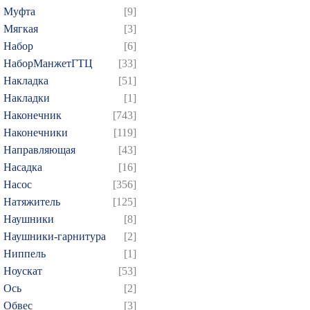
Муфта
[9]
Мягкая
[3]
Набор
[6]
НаборМанжетГТЦ
[33]
Накладка
[51]
Накладки
[1]
Наконечник
[743]
Наконечники
[119]
Направляющая
[43]
Насадка
[16]
Насос
[356]
Натяжитель
[125]
Наушники
[8]
Наушники-гарнитура
[2]
Ниппель
[1]
Ноускат
[53]
Оcь
[2]
Обвес
[3]