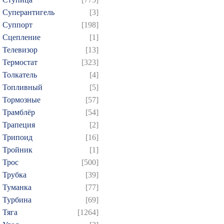
Суперантигель
[3]
Суппорт
[198]
Сцепление
[1]
Телевизор
[13]
Термостат
[323]
Толкатель
[4]
Топливный
[5]
Тормозные
[57]
Трамблёр
[54]
Трапеция
[2]
Трипоид
[16]
Тройник
[1]
Трос
[500]
Трубка
[39]
Туманка
[77]
Турбина
[69]
Тяга
[1264]