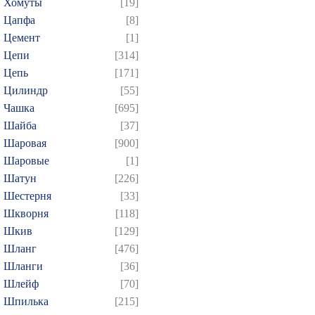
Хомуты
[19]
Цапфа
[8]
Цемент
[1]
Цепи
[314]
Цепь
[171]
Цилиндр
[55]
Чашка
[695]
Шайба
[37]
Шаровая
[900]
Шаровые
[1]
Шатун
[226]
Шестерня
[33]
Шкворня
[118]
Шкив
[129]
Шланг
[476]
Шланги
[36]
Шлейф
[70]
Шпилька
[215]