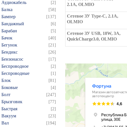
Аудиокабель
[2]
2.1А, OLMIO
Балка
[58]
Сетевое ЗУ Type-C, 2.1А,
Бампер
[137]
OLMIO
Бандажный
[6]
Барабан
[5]
Сетевое ЗУ USB, 18W, 3A,
Бачок
[40]
QuickCharge3.0, OLMIO
Бегунок
[21]
Бендикс
[26]
Бензонасос
[17]
Беспроводное
[2]
Беспроводные
[1]
Блок
[81]
Боковые
[4]
Болт
[247]
Брызговик
[77]
Быстрая
[2]
Вакуум
[23]
Вал
[194]