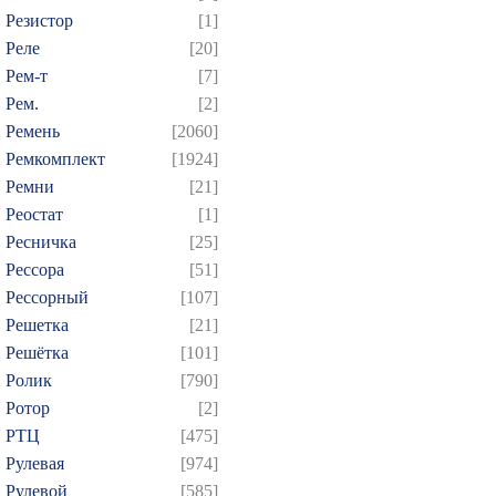
Резистор
[1]
Реле
[20]
Рем-т
[7]
Рем.
[2]
Ремень
[2060]
Ремкомплект
[1924]
Ремни
[21]
Реостат
[1]
Ресничка
[25]
Рессора
[51]
Рессорный
[107]
Решетка
[21]
Решётка
[101]
Ролик
[790]
Ротор
[2]
РТЦ
[475]
Рулевая
[974]
Рулевой
[585]