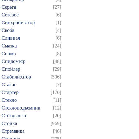
Серьга
[27]
Сетевое
[6]
Синхронизатор
[1]
Скоба
[4]
Сливная
[6]
Смазка
[24]
Сошка
[8]
Спидометр
[48]
Спойлер
[29]
Стабилизатор
[596]
Стакан
[7]
Стартер
[176]
Стекло
[11]
Стеклоподъемник
[12]
Стёклышко
[20]
Стойка
[969]
Стремянка
[46]
Ступица
[775]