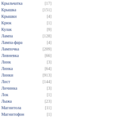
Крыльчатка
[17]
Крышка
[151]
Крышки
[4]
Крюк
[1]
Кулак
[9]
Лампа
[128]
Лампа-фара
[4]
Лампочка
[209]
Ливневка
[66]
Линк
[3]
Линка
[64]
Линки
[913]
Лист
[144]
Личинка
[3]
Лок
[1]
Лыжа
[23]
Магнитола
[11]
Магнитофон
[1]