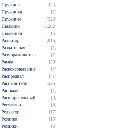
Пружина
[23]
Пружинка
[1]
Пружины
[326]
Пыльник
[1202]
Пыльники
[5]
Радиатор
[916]
Раздаточная
[1]
Размораживатель
[1]
Рамка
[29]
Раскоксовывание
[4]
Распредвал
[41]
Распылители
[226]
Растяжка
[1]
Расширительный
[9]
Регулятор
[5]
Редуктор
[17]
Резинка
[15]
Резинки
[6]