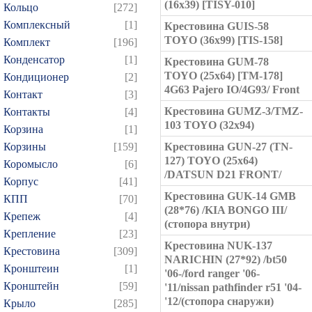
(16x39) [TISY-010]
Кольцо
[272]
Комплексный
[1]
Крестовина GUIS-58
TOYO (36x99) [TIS-158]
Комплект
[196]
Конденсатор
[1]
Крестовина GUM-78
TOYO (25x64) [TM-178]
Кондиционер
[2]
4G63 Pajero IO/4G93/ Front
Контакт
[3]
Крестовина GUMZ-3/TMZ-
Контакты
[4]
103 TOYO (32x94)
Корзина
[1]
Корзины
[159]
Крестовина GUN-27 (TN-
127) TOYO (25x64)
Коромысло
[6]
/DATSUN D21 FRONT/
Корпус
[41]
Крестовина GUK-14 GMB
КПП
[70]
(28*76) /KIA BONGO III/
Крепеж
[4]
(стопора внутри)
Крепление
[23]
Крестовина NUK-137
Крестовина
[309]
NARICHIN (27*92) /bt50
Кронштеин
[1]
'06-/ford ranger '06-
Кронштейн
[59]
'11/nissan pathfinder r51 '04-
'12/(стопора снаружи)
Крыло
[285]