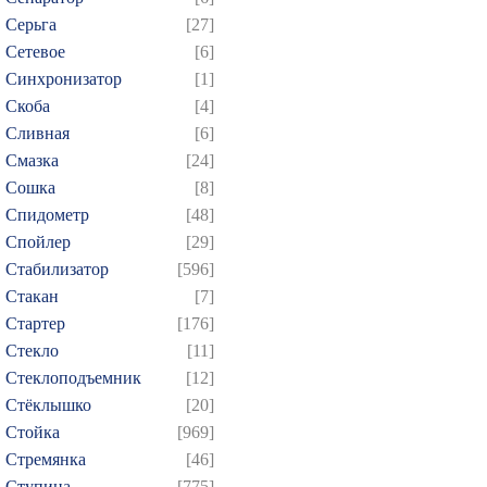
Серьга
[27]
Сетевое
[6]
Синхронизатор
[1]
Скоба
[4]
Сливная
[6]
Смазка
[24]
Сошка
[8]
Спидометр
[48]
Спойлер
[29]
Стабилизатор
[596]
Стакан
[7]
Стартер
[176]
Стекло
[11]
Стеклоподъемник
[12]
Стёклышко
[20]
Стойка
[969]
Стремянка
[46]
Ступица
[775]