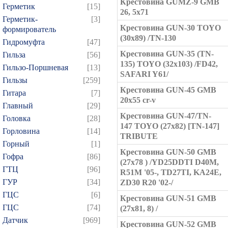
Крестовина GUMZ-9 GMB
Герметик
[15]
26, 5x71
Герметик-
[3]
Крестовина GUN-30 TOYO
формирователь
(30x89) /TN-130
Гидромуфта
[47]
Крестовина GUN-35 (TN-
Гильза
[56]
135) TOYO (32x103) /FD42,
Гильзо-Поршневая
[13]
SAFARI Y61/
Гильзы
[259]
Крестовина GUN-45 GMB
Гитара
[7]
20x55 cr-v
Главный
[29]
Крестовина GUN-47/TN-
Головка
[28]
147 TOYO (27x82) [TN-147]
Горловина
[14]
TRIBUTE
Горный
[1]
Крестовина GUN-50 GMB
Гофра
[86]
(27x78 ) /YD25DDTI D40M,
ГТЦ
[96]
R51M '05-, TD27TI, KA24E,
ГУР
[34]
ZD30 R20 '02-/
ГЦC
[6]
Крестовина GUN-51 GMB
ГЦС
[74]
(27x81, 8) /
Датчик
[969]
Крестовина GUN-52 GMB