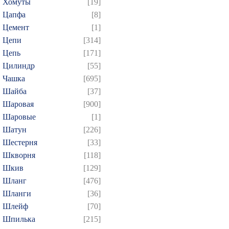
Хомуты
[19]
Цапфа
[8]
Цемент
[1]
Цепи
[314]
Цепь
[171]
Цилиндр
[55]
Чашка
[695]
Шайба
[37]
Шаровая
[900]
Шаровые
[1]
Шатун
[226]
Шестерня
[33]
Шкворня
[118]
Шкив
[129]
Шланг
[476]
Шланги
[36]
Шлейф
[70]
Шпилька
[215]