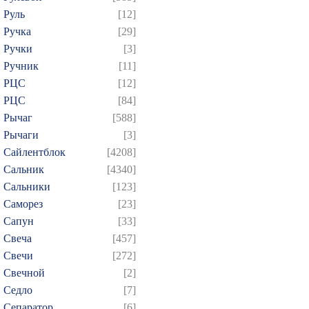
Руль
[12]
Ручка
[29]
Ручки
[3]
Ручник
[11]
РЦC
[12]
РЦС
[84]
Рычаг
[588]
Рычаги
[3]
Сайлентблок
[4208]
Сальник
[4340]
Сальники
[123]
Саморез
[23]
Сапун
[33]
Свеча
[457]
Свечи
[272]
Свечной
[2]
Седло
[7]
Сепаратор
[6]