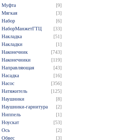
Муфта
[9]
Мягкая
[3]
Набор
[6]
НаборМанжетГТЦ
[33]
Накладка
[51]
Накладки
[1]
Наконечник
[743]
Наконечники
[119]
Направляющая
[43]
Насадка
[16]
Насос
[356]
Натяжитель
[125]
Наушники
[8]
Наушники-гарнитура
[2]
Ниппель
[1]
Ноускат
[53]
Оcь
[2]
Обвес
[3]