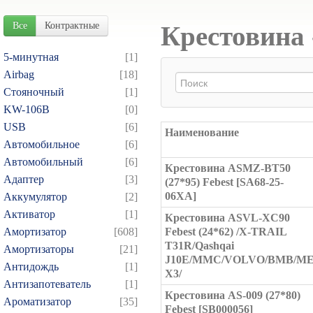
Все
Контрактные
Крестовина 
5-минутная
[1]
Airbag
[18]
Cтояночный
[1]
KW-106B
[0]
USB
[6]
Наименование
Автомобильное
[6]
Автомобильный
[6]
Крестовина ASMZ-BT50
Адаптер
[3]
(27*95) Febest [SA68-25-
06XA]
Аккумулятор
[2]
Активатор
[1]
Крестовина ASVL-XC90
Амортизатор
[608]
Febest (24*62) /X-TRAIL
T31R/Qashqai
Амортизаторы
[21]
J10E/MMC/VOLVO/BMB/M
Антидождь
[1]
X3/
Антизапотеватель
[1]
Крестовина AS-009 (27*80)
Ароматизатор
[35]
Febest [SB000056]