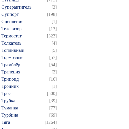
Суперантигель
[3]
Суппорт
[198]
Сцепление
[1]
Телевизор
[13]
Термостат
[323]
Толкатель
[4]
Топливный
[5]
Тормозные
[57]
Трамблёр
[54]
Трапеция
[2]
Трипоид
[16]
Тройник
[1]
Трос
[500]
Трубка
[39]
Туманка
[77]
Турбина
[69]
Тяга
[1264]