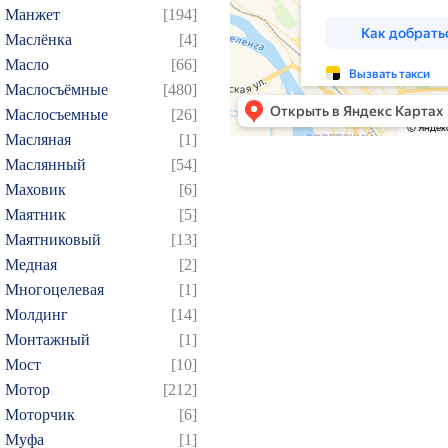
Манжет
[194]
Маслёнка
[4]
Масло
[66]
Маслосъёмные
[480]
Маслосъемные
[26]
Масляная
[1]
Маслянный
[54]
Маховик
[6]
Маятник
[5]
Маятниковый
[13]
Медная
[2]
Многоцелевая
[1]
Молдинг
[14]
Монтажный
[1]
Мост
[10]
Мотор
[212]
Моторчик
[6]
Муфа
[1]