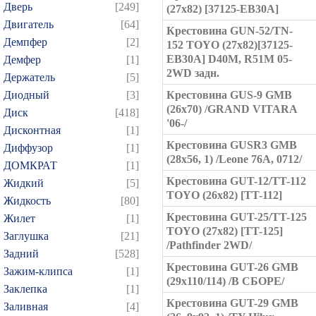
Дверь
[249]
(27x82) [37125-EB30A]
Двигатель
[64]
Крестовина GUN-52/TN-
Демпфер
[2]
152 TOYO (27x82)[37125-
EB30A] D40M, R51M 05-
Демфер
[1]
2WD задн.
Держатель
[5]
Диодный
[3]
Крестовина GUS-9 GMB
(26x70) /GRAND VITARA
Диск
[418]
'06-/
Дисконтная
[1]
Крестовина GUSR3 GMB
Диффузор
[1]
(28x56, 1) /Leone 76A, 0712/
ДОМКРАТ
[1]
Крестовина GUT-12/TT-112
Жидкий
[5]
TOYO (26x82) [TT-112]
Жидкость
[80]
Крестовина GUT-25/TT-125
Жилет
[1]
TOYO (27x82) [TT-125]
Заглушка
[21]
/Pathfinder 2WD/
Задний
[528]
Крестовина GUT-26 GMB
Зажим-клипса
[1]
(29x110/114) /В СБОРЕ/
Заклепка
[1]
Крестовина GUT-29 GMB
Заливная
[4]