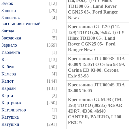
(26, 9x92, 1) /TY Hilux
Замок
[12]
TDI300 05-, Land Rover
Защита
[79]
CGN25 05-, Ford Ranger
Защитно-
[4]
New /
восстановительный
Крестовина GUT-29 (TT-
Звезда
[1]
129) TOYO (26, 9x92, 1) /TY
Звездочка
[5]
Hilux TDI300 05-, Land
Rover CGN25 05-, Ford
Зеркало
[369]
Ranger New /
Изолента
[1]
Крестовина JTU0003S JDA
К-т
[13]
40.00X15.05ТО Celica 93-99,
Кабель
[50]
Сarina ED 93-98, Corona
Камера
[4]
Exiv 93-98
Капот
[144]
Крестовина JTU0004S JDA
Кардан
[131]
38.00X16.05
Карта
[2]
Крестовина GUM-93 (TM-
Картридж
[250]
193) TOYO (30x85) /REAR
Катализатор
[1]
4DR7, 4D36, 4M40
CANTER, PAJERO, L200
Катушка
[2]
FB3##/
Катушки
[291]