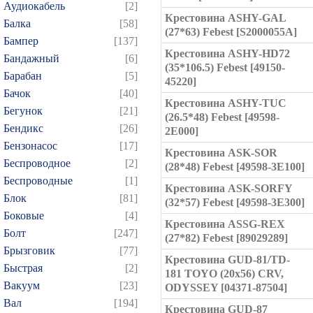
Аудиокабель
[2]
Крестовина ASHY-GAL
Балка
[58]
(27*63) Febest [S2000055A]
Бампер
[137]
Крестовина ASHY-HD72
Бандажный
[6]
(35*106.5) Febest [49150-
Барабан
[5]
45220]
Бачок
[40]
Крестовина ASHY-TUC
Бегунок
[21]
(26.5*48) Febest [49598-
Бендикс
[26]
2E000]
Бензонасос
[17]
Крестовина ASK-SOR
Беспроводное
[2]
(28*48) Febest [49598-3E100]
Беспроводные
[1]
Крестовина ASK-SORFY
Блок
[81]
(32*57) Febest [49598-3E300]
Боковые
[4]
Крестовина ASSG-REX
Болт
[247]
(27*82) Febest [89029289]
Брызговик
[77]
Крестовина GUD-81/TD-
Быстрая
[2]
181 TOYO (20x56) CRV,
Вакуум
[23]
ODYSSEY [04371-87504]
Вал
[194]
Крестовина GUD-87