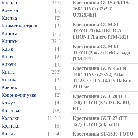
Клапан
[375]
Крестовина GUIS-66/TIS-
166 TOYO (33x93)
Клемма
[5]
UJ325/4hf1
Клёпка
[2]
Крестовина GUM-81
Климат-контроль
[3]
TOYO 25x64 DELICA
Клипса
[21]
FRONT /Pajero [TM-181]
Клипсы
[321]
Крестовина GUM-91
Клык
[4]
TOYO (25x77) DeliCa задн
Ключ
[2]
[TM-191]
Ключи
[3]
Крестовина GUN-46/TN-
Книга
[293]
146 TOYO (27x72) Atlas
Кнопка
[3]
TD23-27 [TN-146] // Datsun
21 Rear
Коврик
[1]
Коврик-липучка
[2]
Крестовина GUT-20 (TT-
120) TOYO (32x93) /B, BU,
Кожух
[4]
RU/
Коленвал
[38]
Колодки
[2151]
Крестовина GUT-27 (TT-
127) TOYO (28, 5x81)
Колпаки
[5]
Кольца
[1164]
Крестовина ST-1639 TOYO