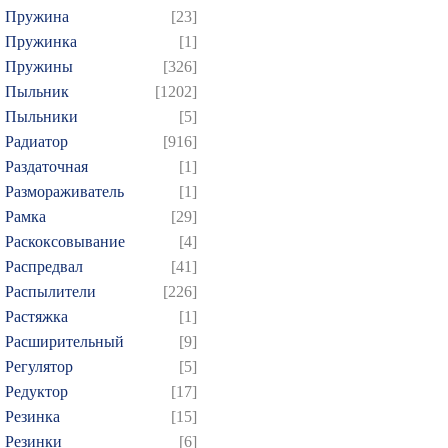
Пружина
[23]
Пружинка
[1]
Пружины
[326]
Пыльник
[1202]
Пыльники
[5]
Радиатор
[916]
Раздаточная
[1]
Размораживатель
[1]
Рамка
[29]
Раскоксовывание
[4]
Распредвал
[41]
Распылители
[226]
Растяжка
[1]
Расширительный
[9]
Регулятор
[5]
Редуктор
[17]
Резинка
[15]
Резинки
[6]