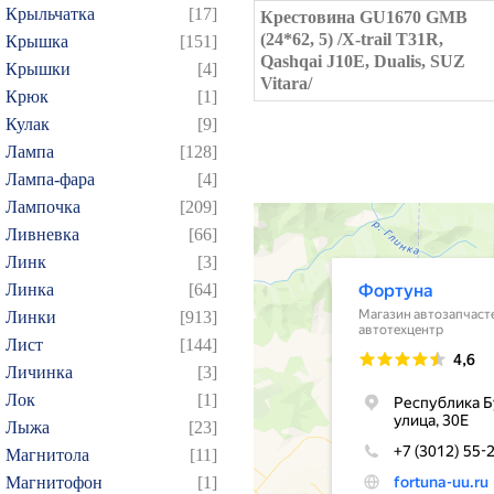
Крыльчатка
[17]
Крестовина GU1670 GMB
(24*62, 5) /X-trail T31R,
Крышка
[151]
Qashqai J10E, Dualis, SUZ
Крышки
[4]
Vitara/
Крюк
[1]
Кулак
[9]
Лампа
[128]
Лампа-фара
[4]
Лампочка
[209]
Ливневка
[66]
Линк
[3]
Линка
[64]
Линки
[913]
Лист
[144]
Личинка
[3]
Лок
[1]
Лыжа
[23]
Магнитола
[11]
Магнитофон
[1]