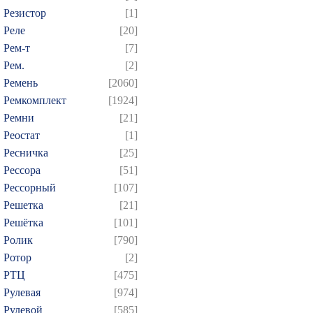
Резистор
[1]
Реле
[20]
Рем-т
[7]
Рем.
[2]
Ремень
[2060]
Ремкомплект
[1924]
Ремни
[21]
Реостат
[1]
Ресничка
[25]
Рессора
[51]
Рессорный
[107]
Решетка
[21]
Решётка
[101]
Ролик
[790]
Ротор
[2]
РТЦ
[475]
Рулевая
[974]
Рулевой
[585]