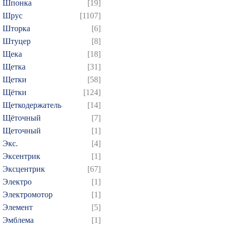
Шпонка
[19]
Шрус
[1107]
Шторка
[6]
Штуцер
[8]
Щека
[18]
Щетка
[31]
Щетки
[58]
Щётки
[124]
Щеткодержатель
[14]
Щёточный
[7]
Щеточный
[1]
Экс.
[4]
Эксентрик
[1]
Эксцентрик
[67]
Электро
[1]
Электромотор
[1]
Элемент
[5]
Эмблема
[1]