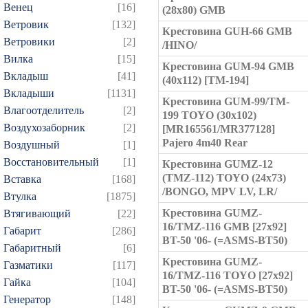
Венец
[16]
(28x80) GMB
Ветровик
[132]
Крестовина GUH-66 GMB
Ветровики
[2]
/HINO/
Вилка
[15]
Крестовина GUM-94 GMB
Вкладыш
[41]
(40x112) [TM-194]
Вкладыши
[1131]
Крестовина GUM-99/TM-
Влагоотделитель
[2]
199 TOYO (30x102)
Воздухозаборник
[2]
[MR165561/MR377128]
Pajero 4m40 Rear
Воздушный
[1]
Восстановительный
[1]
Крестовина GUMZ-12
(TMZ-112) TOYO (24x73)
Вставка
[168]
/BONGO, MPV LV, LR/
Втулка
[1875]
Крестовина GUMZ-
Втягивающий
[22]
16/TMZ-116 GMB [27x92]
Габарит
[286]
BT-50 '06- (=ASMS-BT50)
Габаритный
[6]
Крестовина GUMZ-
Газматики
[117]
16/TMZ-116 TOYO [27x92]
Гайка
[104]
BT-50 '06- (=ASMS-BT50)
Генератор
[148]