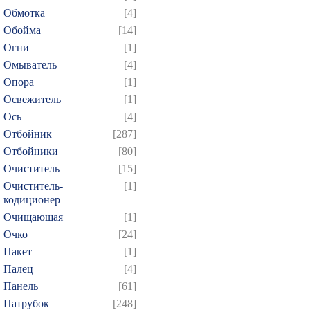
Обмотка
[4]
Обойма
[14]
Огни
[1]
Омыватель
[4]
Опора
[1]
Освежитель
[1]
Ось
[4]
Отбойник
[287]
Отбойники
[80]
Очиститель
[15]
Очиститель-
[1]
кодиционер
Очищающая
[1]
Очко
[24]
Пакет
[1]
Палец
[4]
Панель
[61]
Патрубок
[248]