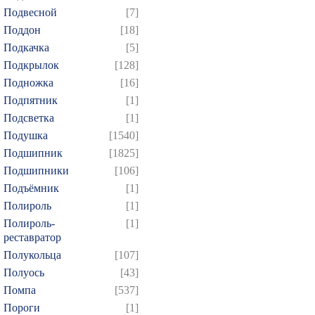
Подвесной
[7]
Поддон
[18]
Подкачка
[5]
Подкрылок
[128]
Подножка
[16]
Подпятник
[1]
Подсветка
[1]
Подушка
[1540]
Подшипник
[1825]
Подшипники
[106]
Подъёмник
[1]
Полироль
[1]
Полироль-
[1]
реставратор
Полукольца
[107]
Полуось
[43]
Помпа
[537]
Пороги
[1]