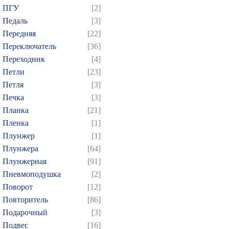
ПГУ
[2]
Педаль
[3]
Передняя
[22]
Переключатель
[36]
Переходник
[4]
Петли
[23]
Петля
[3]
Печка
[3]
Планка
[21]
Пленка
[1]
Плунжер
[1]
Плунжера
[64]
Плунжерная
[91]
Пневмоподушка
[2]
Поворот
[12]
Повторитель
[86]
Подарочный
[3]
Подвес
[16]