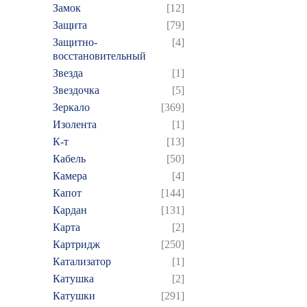
Замок
[12]
Защита
[79]
Защитно-
[4]
восстановительный
Звезда
[1]
Звездочка
[5]
Зеркало
[369]
Изолента
[1]
К-т
[13]
Кабель
[50]
Камера
[4]
Капот
[144]
Кардан
[131]
Карта
[2]
Картридж
[250]
Катализатор
[1]
Катушка
[2]
Катушки
[291]