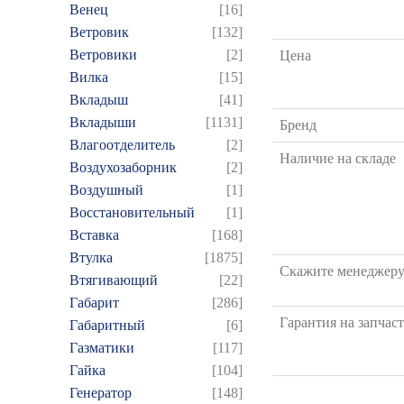
Венец
[16]
Ветровик
[132]
Ветровики
[2]
Цена
Вилка
[15]
Вкладыш
[41]
Вкладыши
[1131]
Бренд
Влагоотделитель
[2]
Наличие на складе
Воздухозаборник
[2]
Воздушный
[1]
Восстановительный
[1]
Вставка
[168]
Втулка
[1875]
Скажите менеджер
Втягивающий
[22]
Габарит
[286]
Гарантия на запчаст
Габаритный
[6]
Газматики
[117]
Гайка
[104]
Генератор
[148]