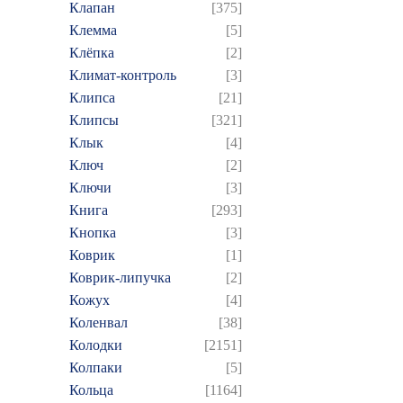
Клапан
[375]
Клемма
[5]
Клёпка
[2]
Климат-контроль
[3]
Клипса
[21]
Клипсы
[321]
Клык
[4]
Ключ
[2]
Ключи
[3]
Книга
[293]
Кнопка
[3]
Коврик
[1]
Коврик-липучка
[2]
Кожух
[4]
Коленвал
[38]
Колодки
[2151]
Колпаки
[5]
Кольца
[1164]