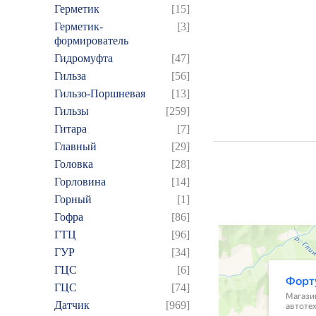
Герметик
[15]
Герметик-
[3]
формирователь
Гидромуфта
[47]
Гильза
[56]
Гильзо-Поршневая
[13]
Гильзы
[259]
Гитара
[7]
Главный
[29]
Головка
[28]
Горловина
[14]
Горный
[1]
Гофра
[86]
ГТЦ
[96]
ГУР
[34]
ГЦC
[6]
ГЦС
[74]
Датчик
[969]