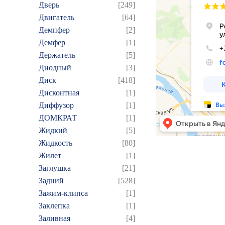
Дверь
[249]
Двигатель
[64]
Демпфер
[2]
Демфер
[1]
Держатель
[5]
Диодный
[3]
Диск
[418]
Дисконтная
[1]
Диффузор
[1]
ДОМКРАТ
[1]
Жидкий
[5]
Жидкость
[80]
Жилет
[1]
Заглушка
[21]
Задний
[528]
Зажим-клипса
[1]
Заклепка
[1]
Заливная
[4]