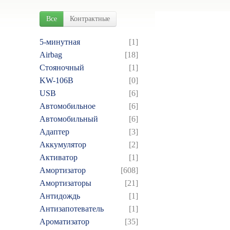
Все
Контрактные
5-минутная
[1]
Airbag
[18]
Cтояночный
[1]
KW-106B
[0]
USB
[6]
Автомобильное
[6]
Автомобильный
[6]
Адаптер
[3]
Аккумулятор
[2]
Активатор
[1]
Амортизатор
[608]
Амортизаторы
[21]
Антидождь
[1]
Антизапотеватель
[1]
Ароматизатор
[35]