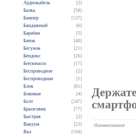
Аудиокабель
[2]
Балка
[58]
Бампер
[137]
Бандажный
[6]
Барабан
[5]
Бачок
[40]
Бегунок
[21]
Бендикс
[26]
Бензонасос
[17]
Беспроводное
[2]
Беспроводные
[1]
Блок
[81]
Держате
Боковые
[4]
смартф
Болт
[247]
Брызговик
[77]
Быстрая
[2]
Вакуум
[23]
Наименование
Вал
[194]